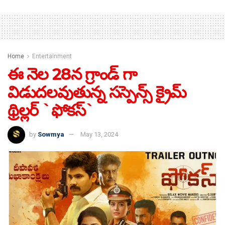
Home
Entertainment
ఈ నెల 28న గ్రాండ్ గా
విడుదలవుతున్న స‌స్పెన్స్ క్రైమ్
థ్రిల్ల‌ర్ `ఫోకస్`
by
Sowmya
May 13, 2024