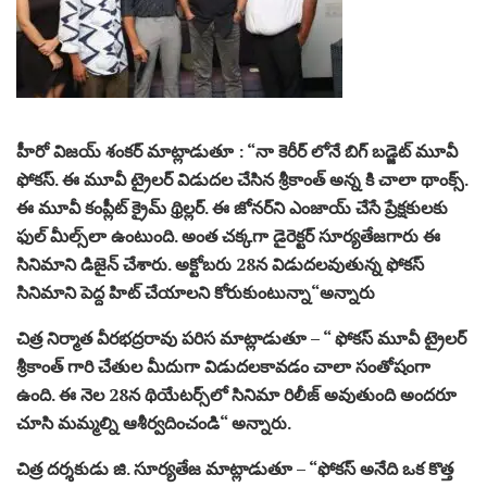
హీరో విజయ్ శంకర్ మాట్లాడుతూ : “నా కెరీర్ లోనే బిగ్ బడ్జెట్ మూవీ
ఫోకస్. ఈ మూవీ ట్రైలర్ విడుదల చేసిన శ్రీకాంత్ అన్న కి చాలా థాంక్స్.
ఈ మూవీ కంప్లీట్ క్రైమ్ థ్రిల్ల‌ర్. ఈ జోన‌ర్‌ని ఎంజాయ్ చేసే ప్రేక్ష‌కుల‌కు
ఫుల్ మీల్స్‌లా ఉంటుంది. అంత చ‌క్క‌గా డైరెక్ట‌ర్ సూర్య‌తేజ‌గారు ఈ
సినిమాని డిజైన్ చేశారు. అక్టోబ‌రు 28న విడుదలవుతున్న ఫోకస్
సినిమాని పెద్ద హిట్ చేయాలని కోరుకుంటున్నా“అన్నారు
చిత్ర నిర్మాత వీర‌భ‌ద్ర‌రావు ప‌రిస‌ మాట్లాడుతూ – “ ఫోక‌స్ మూవీ ట్రైల‌ర్
శ్రీ‌కాంత్ గారి చేతుల మీదుగా విడుద‌ల‌కావ‌డం చాలా సంతోషంగా
ఉంది. ఈ నెల 28న థియేట‌ర్స్‌లో సినిమా రిలీజ్ అవుతుంది అంద‌రూ
చూసి మ‌మ్మ‌ల్ని ఆశీర్వ‌దించండి“ అన్నారు.
చిత్ర ద‌ర్శ‌కుడు జి. సూర్య‌తేజ మాట్లాడుతూ – “ఫోక‌స్ అనేది ఒక కొత్త