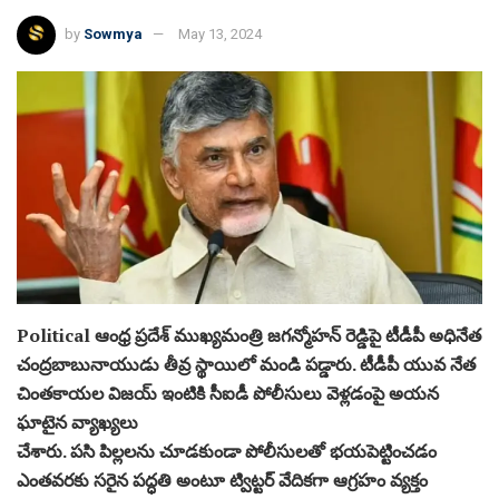
by
Sowmya
May 13, 2024
Political ఆంధ్ర ప్రదేశ్ ముఖ్యమంత్రి జగన్మోహన్ రెడ్డిపై టీడీపీ అధినేత
చంద్రబాబునాయుడు తీవ్ర స్థాయిలో మండి పడ్డారు. టీడీపీ యువ నేత
చింతకాయల విజయ్ ఇంటికి సీఐడీ పోలీసులు వెళ్లడంపై అయన
ఘాటైన వ్యాఖ్యలు
చేశారు. పసి పిల్లలను చూడకుండా పోలీసులతో భయపెట్టించడం
ఎంతవరకు సరైన పద్ధతి అంటూ ట్విట్టర్ వేదికగా ఆగ్రహం వ్యక్తం