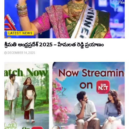
LATEST NEWS
శ్రీమతి ఆంధ్రప్రదేశ్ 2025 – హేమలత రెడ్డి ప్రయాణం
DECEMBER 14, 2025