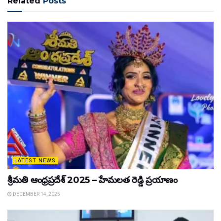
Related
Posts
LATEST NEWS
శ్రీమతి ఆంధ్రప్రదేశ్ 2025 – హేమలత రెడ్డి ప్రయాణం
DECEMBER 14, 2025