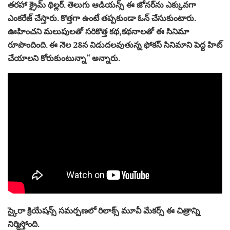
త‌ర‌హా క్రైమ్ థిల్ల‌ర్. తెలుగు ఆడియ‌న్స్ ఈ జోన‌ర్‌ను ఎక్కువ‌గా
ఎంక‌రేజ్ చేస్తారు. కొత్త‌గా ఉంటే త‌ప్ప‌కుండా ఓన్ చేసుకుంటారు.
ఊహించ‌ని మ‌లుపుల‌తో స‌రికొత్త క‌థ‌,క‌థ‌నాల‌తో ఈ సినిమా
రూపొందింది. ఈ నెల 28న విడుదలవుతున్న ఫోకస్ సినిమాని పెద్ద హిట్
చేయాలని కోరుకుంటున్నా“ అన్నారు.
స్కైరా క్రియేషన్స్‌ సమర్పణలో రిలాక్స్‌ మూవీ మేకర్స్ ఈ చిత్రాన్ని
నిర్మిస్తోంది.