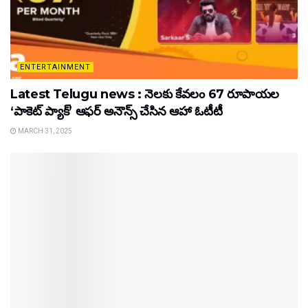
ENTERTAINMENT
Latest Telugu news : నెలకు కేవలం 67 రూపాయల
‘పాకెట్ ప్యాక్’ ఆఫర్ అనౌన్స్ చేసిన ఆహా ఓటీటీ
MARCH 31, 2025