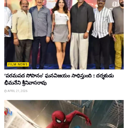
FILM NEWS
‘పరమపద సోపానం’ ఘనవిజయం సాధిస్తుంది : దర్శకుడు
భీమనేని శ్రీనివాసరావు
APRIL 21, 2026