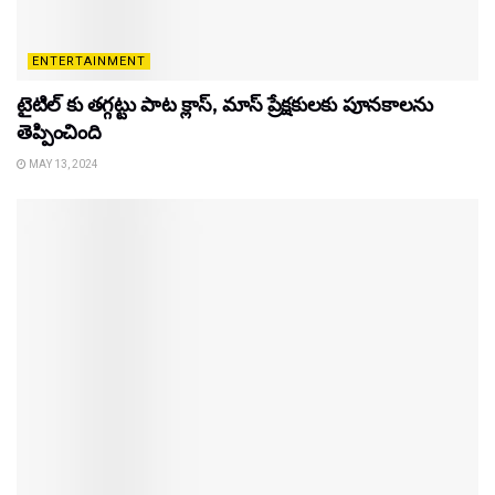
ENTERTAINMENT
టైటిల్‌ కు తగ్గట్టు పాట క్లాస్, మాస్ ప్రేక్షకులకు పూనకాలను
తెప్పించింది
MAY 13, 2024