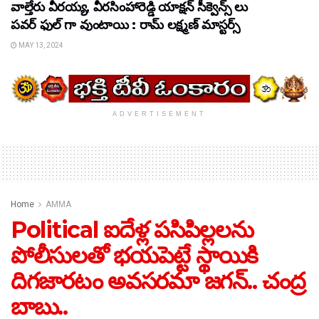
వాల్తేరు వీరయ్య, వీరసింహారెడ్డి యాక్షన్ సీక్వెన్స్ లు
పవర్ ఫుల్ గా వుంటాయి : రామ్ లక్ష్మణ్ మాస్టర్స్
MAY 13, 2024
ADVERTISEMENT
Home
AMMA
Political ఐదేళ్ల పసిపిల్లలను
పోలీసులతో భయపెట్టే స్థాయికి
దిగజారటం అవసరమా జగన్.. చంద్ర
బాబు..