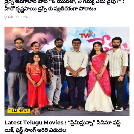
డ్రగ్స్ అవగాహన పాట “ఓ యువతా, నీ గమ్య ఎటు వైపు?” :
హీరో కృష్ణసాయి డ్రగ్స్ కు వ్యతిరేకంగా పోరాటం
AUGUST 7, 2025
FILM NEWS
Latest Telugu Movies : “ప్రేమిస్తున్నా” సినిమా ఫస్ట్
లుక్, ఫస్ట్ సాంగ్ అరెరె విడుదల