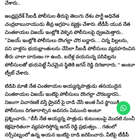
చేశారు..
ఆంధ్రప్రదేశ్ సీఐడీ పోలీసుల తీరుపై తెలుగు దేశం పార్టీ అధినేత
చంద్రబాబునాయుడు తీవ్ర ఆగ్రహం వ్యక్తం చేశారు. టీడీపీ యువ నేత
చింతకాయల విజయ్ ఇంట్లోకి వెళ్ళిన పోలీసులపై ధ్వజమెత్తారు..
“విజయ్ ఇంట్లోకి పోలీసులు దొంగల్లా చొర బడ్డారు… చిన్న పిల్లలను,
పని వాళ్లను భయభ్రాంతులను చేసేలా సీఐడీ పోలీసులు వ్యవహరించిన
తీరు చాలా దారుణం గా ఉంది.. ఐదేళ్ల వయసున్న పసిపిల్లను
పోలీసులతో భయపెట్టే నీచమైన స్థితికి జగన్ రెడ్డి దిగజారారు. ” అంటూ
ట్వీట్ చేశారు.
టిడిపి మాజీ నేత చింతకాయల అయ్యన్నపాత్రుడు తనయుడైన
చింతకాయల విజయ్ ఇంటిపై పోలీసులు దొంగల్లా చొరబడ్డారని..
నిజంగా విచారణకే వస్తే డ్రైవర్ పై దాడి చేసే అంత నీచ స్థాయికి
పోలీసులు దిగజారాల్సిన అవసరం ఏముంది అంటూ
ప్రశ్నించారు..”బీసీ నేత అయ్యన్న పాత్రుడు కుటుంబంపై మొదటి నుంచీ
కక్షపూరితంగా వ్యవహరిస్తోన్న జగన్ రెడ్డి ప్రభుత్వం… గతంలో
నర్సీపట్నంలో ఉన్న అయన ఇంటిపై దాడి జరిపించారు. వీటిపై టీడీపీ