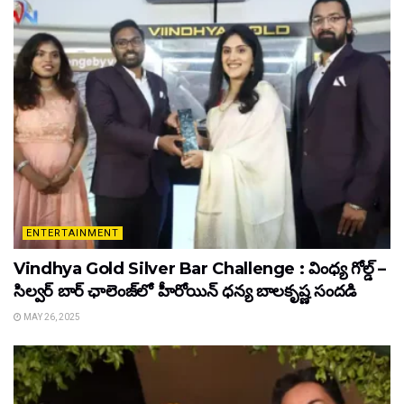
ENTERTAINMENT
Vindhya Gold Silver Bar Challenge : వింధ్య గోల్డ్ –
సిల్వర్ బార్ ఛాలెంజ్‌లో హీరోయిన్ ధ‌న్య బాల‌కృష్ణ‌ సందడి
MAY 26, 2025