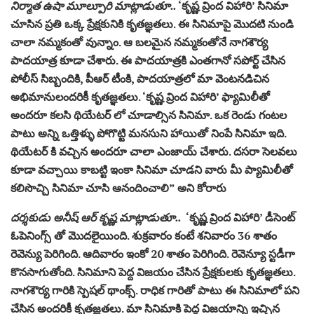
నిర్మాత ఉషా మూల్పూరి మాట్లాడుతూ..
‘కృష్ణ వ్రింద విహారి’ సినిమా
చూసిన ప్రతి ఒక్క ప్రేక్షకునికి కృతజ్ఞతలు. ఈ సినిమాపై మొదటి నుండి
చాలా నమ్మకంతో వున్నాం. ఆ బలమైన నమ్మకంతోనే నాగశౌర్య
పాదయాత్ర కూడా చేశారు. ఈ పాదయాత్రకి ఎంతగానో సపోర్ట్ చేసిన
పోలీస్ సిబ్బందికి, పీఆర్ టీంకి, పాదయాత్రలో మా వెంటనడిచిన
అభిమానులందరికీ కృతజ్ఞతలు. ‘కృష్ణ వ్రింద విహారి’ ఫ్యామిలీతో
అందరూ కలసి థియేటర్ లో చూడాల్సిన సినిమా. ఒక రెండు గంటల
పాటు అన్ని ఒత్తిళ్ళు పోగొట్టి మనసుని హాయితో నింపే సినిమా ఇది.
థియేటర్ కి వచ్చిన అందరూ చాలా ఎంజాయ్ చేశారు. దసరా సెలవలు
కూడా వచ్చాయి కాబట్టి ఇంకా సినిమా చూడని వారు మీ ప్యామిలీతో
కలిసొచ్చి సినిమా చూసి ఆనందించాలి” అని కోరారు
దర్శకుడు అనీష్‌ ఆర్‌ కృష్ణ మాట్లాడుతూ..
‘కృష్ణ వ్రింద విహారి’ డీసెంట్
ఓపెనింగ్స్ తో మొదలైయింది. శుక్రవారం కంటే శనివారం 36 శాతం
రెవెన్యు పెరిగింది. ఆదివారం ఇంకో 20 శాతం పెరిగింది. రెవెన్యూ స్టడీగా
కొనసాగుతోంది. సినిమాని పెద్ద విజయం చేసిన ప్రేక్షకులకు కృతజ్ఞతలు.
నాగశౌర్య గారికి స్పెషల్ థాంక్స్. రాధిక గారితో పాటు ఈ సినిమాలో పని
చేసిన అందరికీ కృతజ్ఞతలు. మా సినిమాకి పెద్ద విజయాన్ని ఇచ్చిన