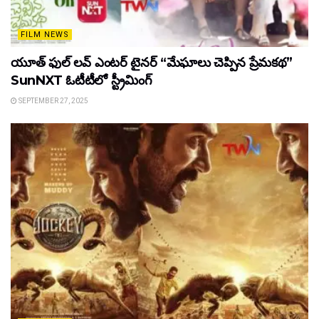
FILM NEWS
యూత్ ఫుల్ లవ్ ఎంటర్ టైనర్ “మేఘాలు చెప్పిన ప్రేమకథ”
SunNXT ఓటీటీలో స్ట్రీమింగ్
SEPTEMBER 27, 2025