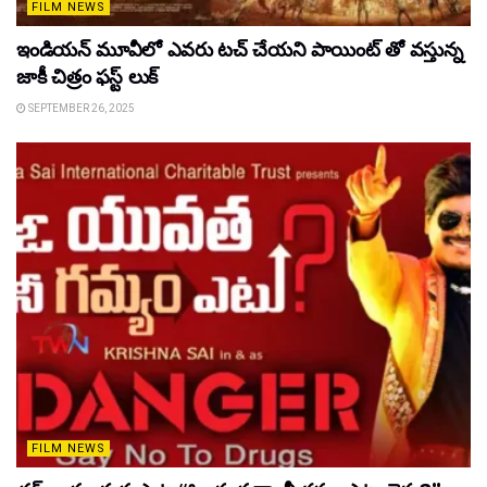
FILM NEWS
ఇండియన్ మూవీలో ఎవరు టచ్ చేయని పాయింట్ తో వస్తున్న
జాకీ చిత్రం ఫస్ట్ లుక్
SEPTEMBER 26, 2025
FILM NEWS