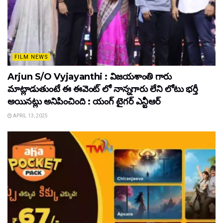
FILM NEWS
Arjun S/O Vyjayanthi : విజయశాంతి గారు
మాట్లాడుతుంటే ఈ ఈవెంట్ లో నాన్నగారు లేని లోటు భర్తీ
అయినట్లు అనిపించింది : యంగ్ టైగర్ ఎన్టీఆర్
APRIL 13, 2025