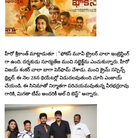
హీరో శ్రీకాంత్ మాట్లాడుతూ : “ఫోకస్ మూవీ ట్రైలర్ చాలా ఇంట్రెస్టింగ్
గా ఉంది. ద‌ర్శ‌కుడు సూర్య‌తేజ మంచి సబ్జెక్ట్‌ను ఎంచుకున్నారు. హీరో
విజ‌య్ శంక‌ర్ చాలా బాగా పెర్‌ఫామ్ చేశాడు. మంచి క్రైమ్ సస్పెన్స్
థ్రిల్లర్. ఈ నెల 28న థియేట‌ర్లో విడుద‌ల‌వుతుంది చూసి ఎంజాయ్
చేయండి. ఈ సినిమాతో నిర్మాతగా ప‌రిచ‌య‌మ‌వుతున్న‌ వీరభ‌ద్ర‌రావు
గారికి, మిగతా టీమ్ అంద‌రికీ ఆల్ ది బెస్ట్“ అన్నారు.