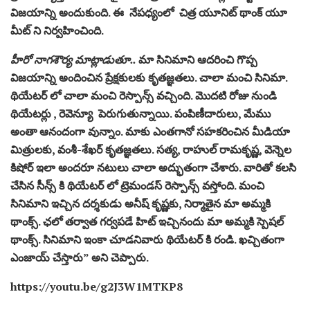
విజయాన్ని అందుకుంది. ఈ నేపధ్యంలో చిత్ర యూనిట్ థాంక్ యూ
మీట్ ని నిర్వహించింది.
హీరో నాగశౌర్య మాట్లాడుతూ..
మా సినిమాని ఆదరించి గొప్ప
విజయాన్ని అందించిన ప్రేక్షకులకు కృతజ్ఞతలు. చాలా మంచి సినిమా.
థియేటర్ లో చాలా మంచి రెస్పాన్స్ వచ్చింది. మొదటి రోజు నుండి
థియేటర్లు , రెవెన్యూ పెరుగుతున్నాయి. పంపిణీదారులు, మేము
అంతా ఆనందంగా వున్నాం. మాకు ఎంతగానో సహకరించిన మీడియా
మిత్రులకు, వంశీ-శేఖర్ కృతజ్ఞతలు. సత్య, రాహుల్ రామకృష్ణ, వెన్నెల
కిషోర్ ఇలా అందరూ నటులు చాలా అద్భుతంగా చేశారు. వారితో కలసి
చేసిన సీన్స్ కి థియేటర్ లో ట్రెమండస్ రెస్పాన్స్ వస్తోంది. మంచి
సినిమాని ఇచ్చిన దర్శకుడు అనీష్ కృష్ణకు, నిర్మాతైన మా అమ్మకి
థాంక్స్. ఛలో తర్వాత గర్వపడే హిట్ ఇచ్చినందు మా అమ్మకి స్పెషల్
థాంక్స్. సినిమాని ఇంకా చూడనివారు థియేటర్ కి రండి. ఖచ్చితంగా
ఎంజాయ్ చేస్తారు” అని చెప్పారు.
https://youtu.be/g2J3W1MTKP8