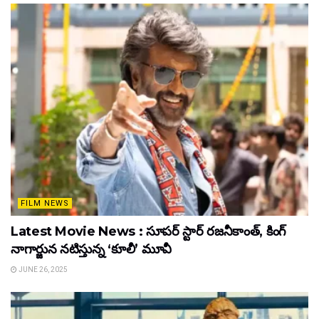
FILM NEWS
Latest Movie News : సూపర్ స్టార్ రజనీకాంత్, కింగ్
నాగార్జున నటిస్తున్న ‘కూలీ’ మూవీ
JUNE 26, 2025