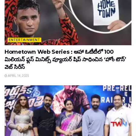
ENTERTAINMENT
Hometown Web Series : ఆహా ఓటీటీలో 100
మిలియన్ ఫ్లస్ మినిట్స్ వ్యూయర్ షిప్ సాధించిన ‘హోం టౌన్’
వెబ్ సిరీస్
APRIL 14, 2025