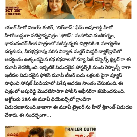
యంగ్ హీరో విజ‌య్ శంక‌ర్, `బిగ్‌బాస్` ఫేమ్‌ అషూరెడ్డి హీరో
హీరోయిన్లుగా న‌టిస్తోన్నచిత్రం `ఫోక‌స్`. సుహాసిని మ‌ణిర‌త్నం,
భానుచంద‌ర్ కీల‌క పాత్ర‌ల‌లో న‌టిస్తున్నఈ చిత్రానికి జి. సూర్య‌తేజ
ద‌ర్శ‌కుడు, వీర‌భ‌ద్ర‌రావు ప‌రిస‌ నిర్మాత‌. మర్డర్‌ మిస్టరీ బ్యాక్‌డ్రాప్‌లో
ఆద్యంతం ఉత్కంఠ‌మైన క‌థ క‌థ‌నాల‌తో న్యూ ఏజ్‌ సస్పెన్స్‌ థ్రిల్లర్ గా ఈ
మూవీ తెరకెక్కింది. ఇప్ప‌టికే విడుద‌లైన పోస్ట‌ర్స్‌కి మంచి రెస్పాన్స్ రాగా
ఇటీవ‌ల విడుద‌లైన ఫోక‌స్ మూవీ టీజ‌ర్ ఐదు ల‌క్ష‌ల‌కు పైగా వ్యూస్
సాధించి సోష‌ల్ మీడియాలో విశేష ఆద‌ర‌ణ సొంతం చేసుకుంది. ఈ
చిత్రంలో అషురెడ్డి మొద‌టిసారిగా పోలీస్ ఆఫీస‌ర్‌గా క‌నిపించ‌నుంది.
అక్టోబ‌రు 28న ఈ మూవీ థియేట‌ర్స్‌లో గ్రాండ్‌గా
విడుద‌ల‌కానుంది.తాజాగా ఈ మూవీ ట్రైలర్ ను హీరో శ్రీకాంత్ విడుదల
చేశారు. ఈ సంద‌ర్భంగా…