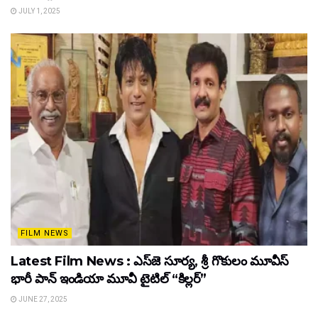
JULY 1, 2025
FILM NEWS
Latest Film News : ఎస్‌జె సూర్య, శ్రీ గొకులం మూవీస్‌
భారీ పాన్‌ ఇండియా మూవీ టైటిల్ “కిల్లర్”
JUNE 27, 2025