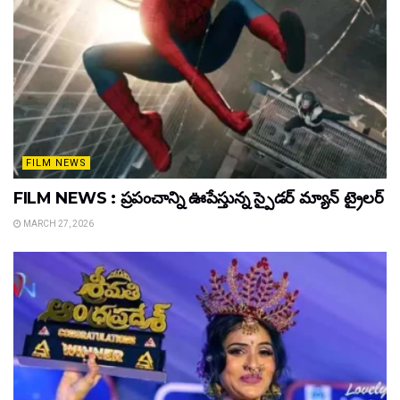
FILM NEWS
FILM NEWS : ప్రపంచాన్ని ఊపేస్తున్న స్పైడర్ మ్యాన్ ట్రైలర్
MARCH 27, 2026