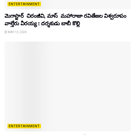
ENTERTAINMENT
మెగాస్టార్ చిరంజీవి, మాస్ మహారాజా రవితేజల విశ్వరూపం
వాల్తేరు వీరయ్య : దర్శకుడు బాబీ కొల్లి
MAY 13, 2024
ENTERTAINMENT