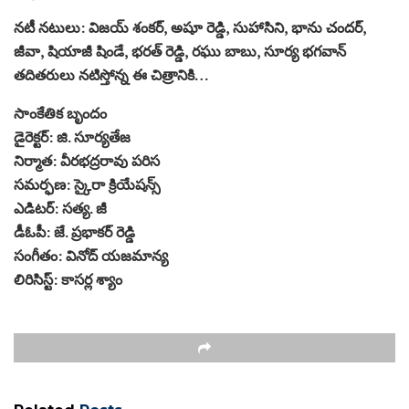
నటీ నటులు: విజయ్‌ శంకర్, అషూ రెడ్డి, సుహాసిని, భాను చందర్,
జీవా, షియాజీ షిండే, భరత్‌ రెడ్డి, రఘు బాబు, సూర్య భగవాన్‌
తదితరులు నటిస్తోన్న ఈ చిత్రానికి…
సాంకేతిక బృందం
డైరెక్టర్‌: జి. సూర్యతేజ
నిర్మాత‌: వీర‌భ‌ద్ర‌రావు ప‌రిస‌
సమర్ఫణ: స్కైరా క్రియేష‌న్స్‌
ఎడిటర్‌: సత్య. జీ
డీఓపీ: జే. ప్రభాకర్‌ రెడ్డి
సంగీతం: వినోద్‌ యజమాన్య
లిరిసిస్ట్: కాస‌ర్ల శ్యాం