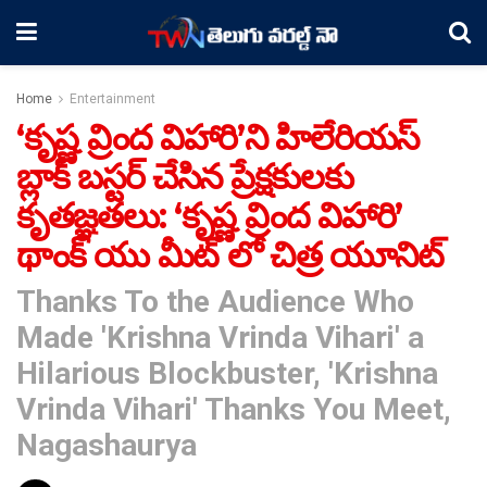
Home
Entertainment
‘కృష్ణ వ్రింద విహారి’ని హిలేరియస్
బ్లాక్ బస్టర్ చేసిన ప్రేక్షకులకు
కృతజ్ఞతలు: ‘కృష్ణ వ్రింద విహారి’
థాంక్ యు మీట్ లో చిత్ర యూనిట్
Thanks To the Audience Who
Made 'Krishna Vrinda Vihari' a
Hilarious Blockbuster, 'Krishna
Vrinda Vihari' Thanks You Meet,
Nagashaurya