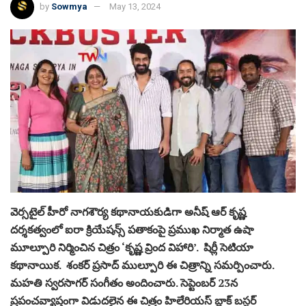
by
Sowmya
May 13, 2024
వెర్సటైల్ హీరో నాగశౌర్య కథానాయకుడిగా అనీష్‌ ఆర్‌ కృష్ణ
దర్శకత్వంలో ఐరా క్రియేషన్స్‌ పతాకంపై ప్రముఖ నిర్మాత ఉషా
మూల్పూరి నిర్మించిన చిత్రం ‘కృష్ణ వ్రింద విహారి’. షిర్లీ సెటియా
కథానాయిక. శంకర్ ప్రసాద్ ముల్పూరి ఈ చిత్రాన్ని సమర్పించారు.
మహతి స్వరసాగర్ సంగీతం అందించారు. సెప్టెంబర్ 23న
ప్రపంచవ్యాప్తంగా విడుదలైన ఈ చిత్రం హిలేరియస్ బ్లాక్ బస్టర్