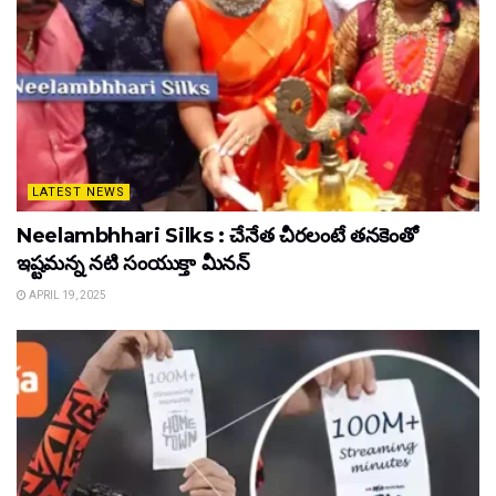
LATEST NEWS
Neelambhhari Silks : చేనేత చీరలంటే తనకెంతో
ఇష్టమన్న నటి సంయుక్తా మీనన్‌
APRIL 19, 2025