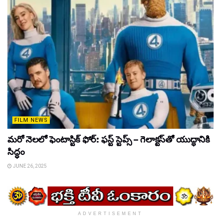
FILM NEWS
మరో నెలలో ఫెంటాస్టిక్ ఫోర్: ఫస్ట్ స్టెప్స్ – గెలాక్టస్‌తో యుద్ధానికి
సిద్ధం
JUNE 26, 2025
ADVERTISEMENT