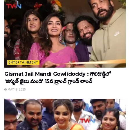
ENTERTAINMENT
Gismat Jail Mandi Gowlidoddy : గౌలిదొడ్డిలో
‘జిస్మత్ జైలు మండి’ 15వ బ్రాంచ్ గ్రాండ్ లాంచ్
MAY 18, 2025