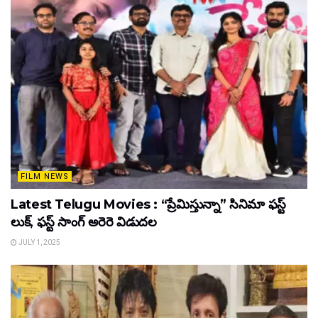
FILM NEWS
Latest Telugu Movies : “ప్రేమిస్తున్నా” సినిమా ఫస్ట్
లుక్, ఫస్ట్ సాంగ్ అరెరె విడుదల
JULY 1, 2025