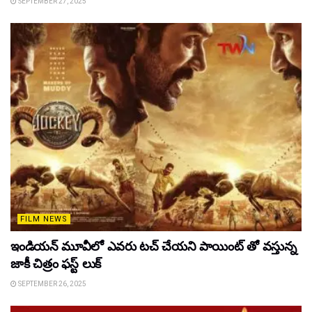
SEPTEMBER 27, 2025
FILM NEWS
ఇండియన్ మూవీలో ఎవరు టచ్ చేయని పాయింట్ తో వస్తున్న
జాకీ చిత్రం ఫస్ట్ లుక్
SEPTEMBER 26, 2025