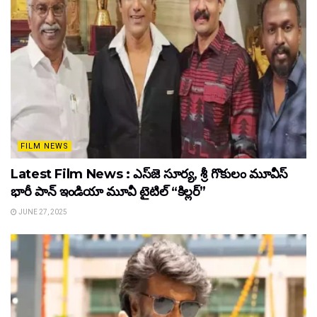
FILM NEWS
Latest Film News : ఎస్‌జె సూర్య, శ్రీ గొకులం మూవీస్‌
భారీ పాన్‌ ఇండియా మూవీ టైటిల్ “కిల్లర్”
JUNE 27, 2025