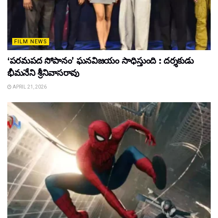
FILM NEWS
‘పరమపద సోపానం’ ఘనవిజయం సాధిస్తుంది : దర్శకుడు
భీమనేని శ్రీనివాసరావు
APRIL 21, 2026