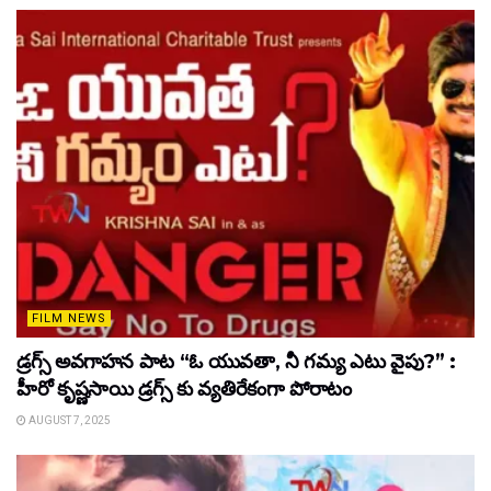
FILM NEWS
డ్రగ్స్ అవగాహన పాట “ఓ యువతా, నీ గమ్య ఎటు వైపు?” :
హీరో కృష్ణసాయి డ్రగ్స్ కు వ్యతిరేకంగా పోరాటం
AUGUST 7, 2025