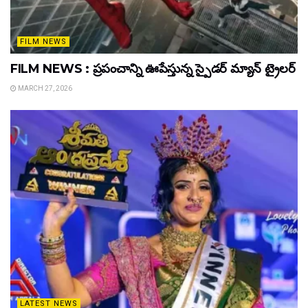
FILM NEWS
FILM NEWS : ప్రపంచాన్ని ఊపేస్తున్న స్పైడర్ మ్యాన్ ట్రైలర్
MARCH 27, 2026
LATEST NEWS