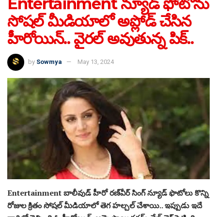
Entertainment న్యూడ్ ఫోటోను
సోషల్ మీడియాలో అప్లోడ్ చేసిన
హీరోయిన్.. వైరల్ అవుతున్న పిక్..
by
Sowmya
May 13, 2024
Entertainment బాలీవుడ్ హీరో ర‌ణ్‌వీర్ సింగ్ న్యూడ్ ఫొటోలు కొన్ని
రోజుల క్రితం సోషల్ మీడియాలో తెగ హల్చల్ చేశాయి.. ఇప్పుడు ఇదే