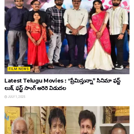
FILM NEWS
Latest Telugu Movies : “ప్రేమిస్తున్నా” సినిమా ఫస్ట్
లుక్, ఫస్ట్ సాంగ్ అరెరె విడుదల
JULY 1, 2025