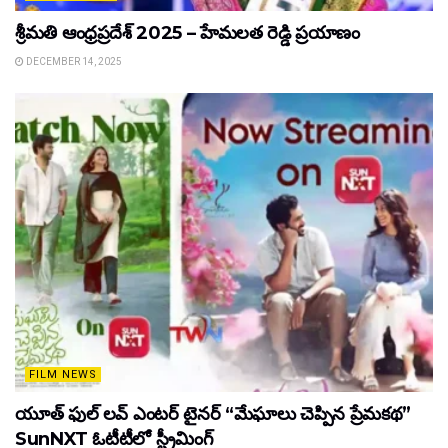
శ్రీమతి ఆంధ్రప్రదేశ్ 2025 – హేమలత రెడ్డి ప్రయాణం
DECEMBER 14, 2025
FILM NEWS
యూత్ ఫుల్ లవ్ ఎంటర్ టైనర్ “మేఘాలు చెప్పిన ప్రేమకథ”
SunNXT ఓటీటీలో స్ట్రీమింగ్