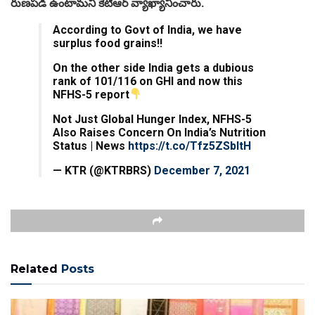
రుణపడి ఉంటామని కేటీఆర్‌ వ్యాఖ్యానించారు.
According to Govt of India, we have
surplus food grains!!
On the other side India gets a dubious
rank of 101/116 on GHI and now this
NFHS-5 report
Not Just Global Hunger Index, NFHS-5
Also Raises Concern On India’s Nutrition
Status | News
https://t.co/Tfz5ZSbltH
— KTR (@KTRBRS)
December 7, 2021
Related
Posts