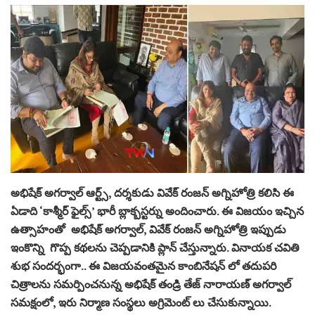
అభిషేక్ అగర్వాల్ ఆర్ట్స్, దర్శకుడు వివేక్ రంజన్ అగ్నిహోత్రి కలిసి ఈ
ఏడాది ‘కాశ్మీర్ ఫైల్స్’ భారీ బ్లాక్బస్టర్ను అందించారు. ఈ విజయం ఇచ్చిన
ఉత్సాహంతో అభిషేక్ అగర్వాల్, వివేక్ రంజన్ అగ్నిహోత్రి ఇప్పుడు
ఇంకొన్ని గొప్ప కథలను చెప్పడానికి ప్లాన్ చేస్తున్నారు. వినాయక చవితి
శుభ సందర్భంగా.. ఈ విజయవంతమైన కాంబినేషన్ లో తదుపరి
చిత్రాలను సమర్పించనున్న అభిషేక్ తండ్రి తేజ్ నారాయణ్ అగర్వాల్
సమక్షంలో, ఇరు నిర్మాణ సంస్థలు అగ్రిమెంట్ లు చేసుకున్నాయి.