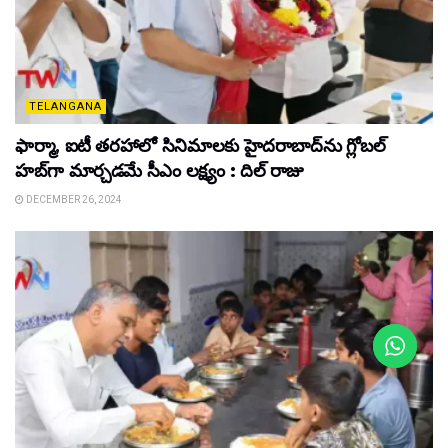
TELANGANA
ఫార్మా, ఐటీ తరహాలో సినిమాలకు హైదరాబాద్‌ను గ్లోబల్
హబ్‌గా మార్చడమే సీఎం లక్ష్యం : దిల్ రాజు
DECEMBER 26, 2024