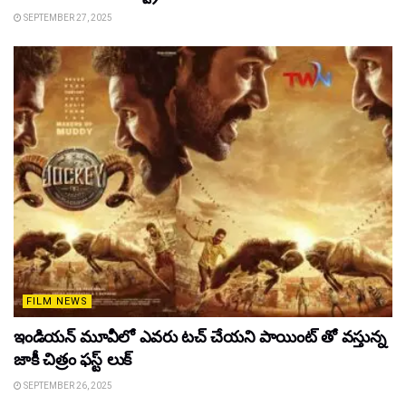
SEPTEMBER 27, 2025
FILM NEWS
ఇండియన్ మూవీలో ఎవరు టచ్ చేయని పాయింట్ తో వస్తున్న
జాకీ చిత్రం ఫస్ట్ లుక్
SEPTEMBER 26, 2025