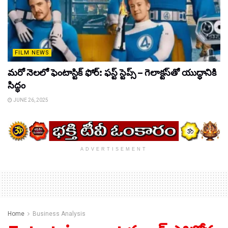
FILM NEWS
మరో నెలలో ఫెంటాస్టిక్ ఫోర్: ఫస్ట్ స్టెప్స్ – గెలాక్టస్‌తో యుద్ధానికి
సిద్ధం
JUNE 26, 2025
ADVERTISEMENT
Home
Business Analysis