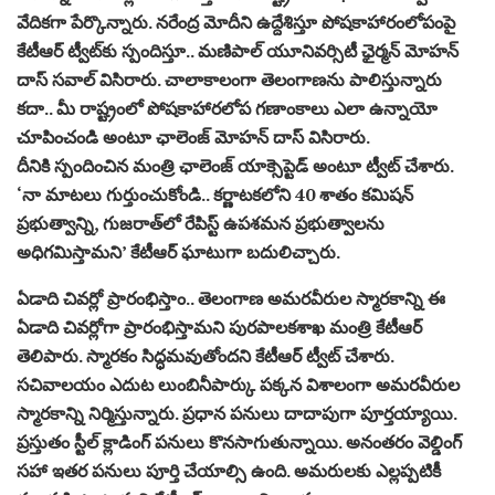
వేదికగా పేర్కొన్నారు. నరేంద్ర మోదీని ఉద్దేశిస్తూ పోషకాహారంలోపంపై
కేటీఆర్ ట్వీట్‌కు స్పందిస్తూ.. మణిపాల్‌ యూనివర్సిటీ ఛైర్మన్‌ మోహన్‌
దాస్‌ సవాల్‌ విసిరారు. చాలాకాలంగా తెలంగాణను పాలిస్తున్నారు
కదా.. మీ రాష్ట్రంలో పోషకాహారలోప గణాంకాలు ఎలా ఉన్నాయో
చూపించండి అంటూ ఛాలెంజ్‌ మోహన్‌ దాస్‌ విసిరారు.
దీనికి స్పందించిన మంత్రి ఛాలెంజ్‌ యాక్సెప్టెడ్‌ అంటూ ట్వీట్‌ చేశారు.
‘నా మాటలు గుర్తుంచుకోండి.. కర్ణాటకలోని 40 శాతం కమిషన్
ప్రభుత్వాన్ని, గుజరాత్‌లో రేపిస్ట్ ఉపశమన ప్రభుత్వాలను
అధిగమిస్తామని’ కేటీఆర్ ఘాటుగా బదులిచ్చారు.
ఏడాది చివర్లో ప్రారంభిస్తాం.. తెలంగాణ అమరవీరుల స్మారకాన్ని ఈ
ఏడాది చివర్లోగా ప్రారంభిస్తామని పురపాలకశాఖ మంత్రి కేటీఆర్
తెలిపారు. స్మారకం సిద్ధమవుతోందని కేటీఆర్‌ ట్వీట్‌ చేశారు.
సచివాలయం ఎదుట లుంబినీపార్కు పక్కన విశాలంగా అమరవీరుల
స్మారకాన్ని నిర్మిస్తున్నారు. ప్రధాన పనులు దాదాపుగా పూర్తయ్యాయి.
ప్రస్తుతం స్టీల్ క్లాడింగ్ పనులు కొనసాగుతున్నాయి. అనంతరం వెల్డింగ్
సహా ఇతర పనులు పూర్తి చేయాల్సి ఉంది. అమరులకు ఎల్లప్పటికీ