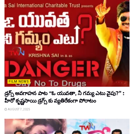
FILM NEWS
డ్రగ్స్ అవగాహన పాట “ఓ యువతా, నీ గమ్య ఎటు వైపు?” :
హీరో కృష్ణసాయి డ్రగ్స్ కు వ్యతిరేకంగా పోరాటం
AUGUST 7, 2025