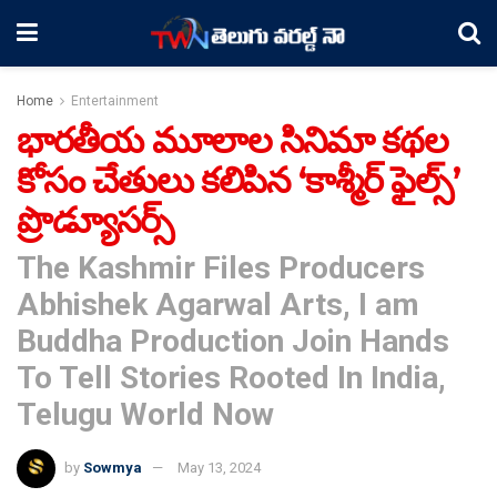
Home
Entertainment
భారతీయ మూలాల సినిమా కథల
కోసం చేతులు కలిపిన ‘కాశ్మీర్ ఫైల్స్’
ప్రొడ్యూసర్స్
The Kashmir Files Producers
Abhishek Agarwal Arts, I am
Buddha Production Join Hands
To Tell Stories Rooted In India,
Telugu World Now
by
Sowmya
May 13, 2024