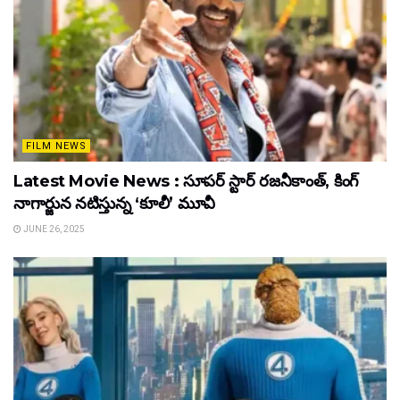
FILM NEWS
Latest Movie News : సూపర్ స్టార్ రజనీకాంత్, కింగ్
నాగార్జున నటిస్తున్న ‘కూలీ’ మూవీ
JUNE 26, 2025