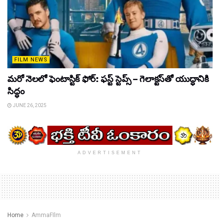
FILM NEWS
మరో నెలలో ఫెంటాస్టిక్ ఫోర్: ఫస్ట్ స్టెప్స్ – గెలాక్టస్‌తో యుద్ధానికి
సిద్ధం
JUNE 26, 2025
ADVERTISEMENT
Home
AmmaFIlm