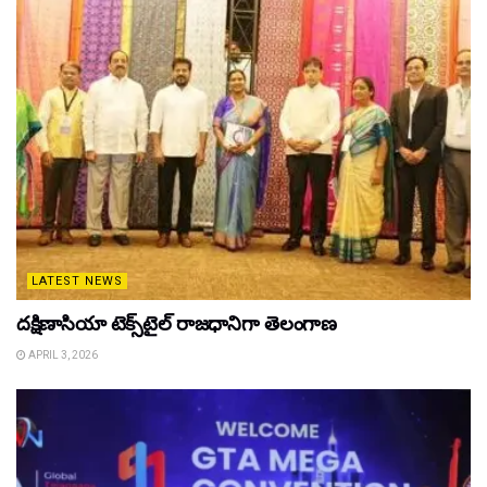
LATEST NEWS
దక్షిణాసియా టెక్స్‌టైల్ రాజధానిగా తెలంగాణ
APRIL 3, 2026