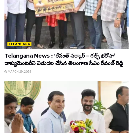
TELANGANA
Telangana News : ‘రేవంత్ సర్కార్ – గల్ఫ్ భరోసా’
డాక్యుమెంటరీని విడుదల చేసిన తెలంగాణ సీఎం రేవంత్ రెడ్డి
MARCH 29, 2025