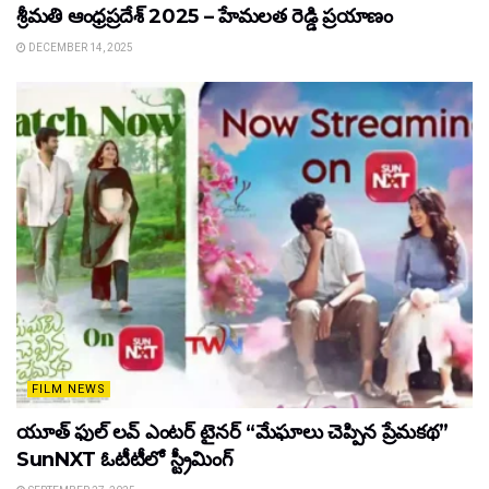
శ్రీమతి ఆంధ్రప్రదేశ్ 2025 – హేమలత రెడ్డి ప్రయాణం
DECEMBER 14, 2025
FILM NEWS
యూత్ ఫుల్ లవ్ ఎంటర్ టైనర్ “మేఘాలు చెప్పిన ప్రేమకథ”
SunNXT ఓటీటీలో స్ట్రీమింగ్