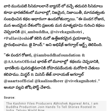
వారి మునుపటి సినిమాలలానే బ్యానర్ లో వచ్చే తదుపరి సినిమాలు
కూడా భారతదేశంలో మూలాల్లో, నిజమైన, నిజాయితీ, మానవత్వంకు
సంబధించిన కథల ఆధారంగా ఉండబోతున్నాయి. “ఈ పండగ రోజున,
మన అందమైన దేశంలోని ప్రజలకు మన మాతృభూమి గురించి కథలు
చెప్పడానికి @i_ambuddha, @vivekagnihotri ,
#PallaviJoshiతో కలిసి మరో ఉత్తేజకరమైన ప్రయాణాన్ని
ప్రారంభించాము. జై హింద్.” అని అభిషేక్ అగర్వాల్ ఆర్ట్స్ తెలిపింది.
“ఈ పండగ రోజున, @iambuddhafoundation &
@AAArtsOfficial భారత్ లో మూలాల్లో కథలను చెప్పడానికి,
భారతీయ పునరుజ్జీవనానికి దోహదపడేందుకు మరోసారి చేతులు
కలిపాము. మిస్టర్ & మిసెస్ తేజ్ నారాయణ్ అగర్వాల్
@aaartsofficial @kaalisudheer @vivekagnihotri .”
అంటూ పల్లవి జోషి పోస్ట్ చేశారు.
Source:
The Kashmir Files Producers Abhishek Agarwal Arts, I am
Buddha Production Join Hands To Tell Stories Rooted In
India, Telugu World Now