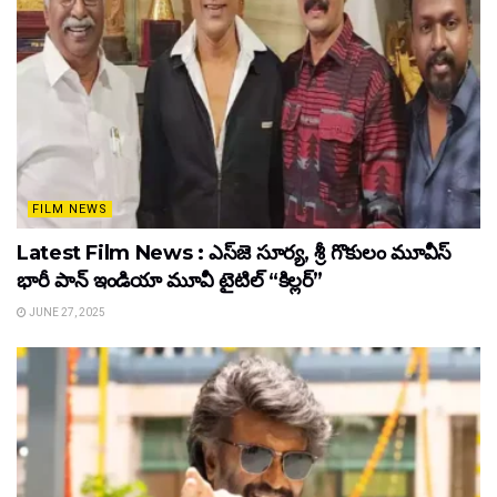
FILM NEWS
Latest Film News : ఎస్‌జె సూర్య, శ్రీ గొకులం మూవీస్‌
భారీ పాన్‌ ఇండియా మూవీ టైటిల్ “కిల్లర్”
JUNE 27, 2025