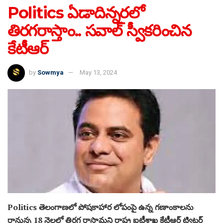
Politics ఏడాదిన్నరలో
తిరగరాస్తాం.. సవాల్ స్వీకరించిన
కేటీఆర్
by
Sowmya
May 13, 2024
Politics తెలంగాణలో పోషకాహార లోపంపై ఉన్న గణాంకాలను
రానున్న 18 నెలల్లో తిరగ రాస్తామని రాష్ట్ర ఐటీశాఖ కేటీఆర్‌ ట్విటర్‌