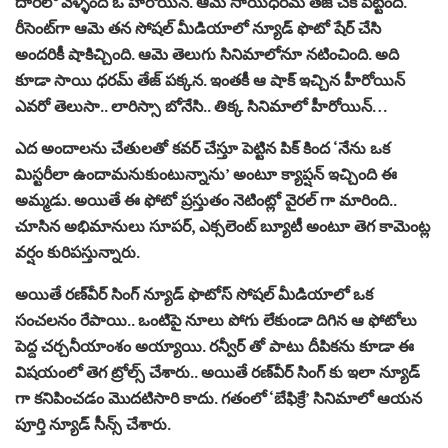
దారిలో వెళ్ళింది ఓ హీరోయిన్. ఆమె సాయిధ‌ర‌మ్ తేజ్ చెక్ పెట్టింది.
రీసెంట్‌గా ఆమె త‌న సోష‌ల్ మీడియాలో న్యూడ్ ఫొటో షేర్ చేసి
అంద‌రికీ షాకిచ్చింది. ఆమె తెలుగు సినిమాలోనూ న‌టించింది. అది
కూడా సాయి ధ‌ర‌మ్ తేజ్ ప‌క్క‌న‌. ఇంత‌కీ ఆ షాక్ ఇచ్చిన హీరోయిన్
ఎవ‌రో తెలుసా.. లారిస్సా బోనేసి.. తిక్క సినిమాలో హీరోయిన్…
ఎద అందాల‌ను చేతుల‌తో క‌వ‌ర్ చేస్తూ పెట్టిన పిక్ కింద ‘నేను ఒక
మిస్ట‌రీలా ఉందామ‌నుకుంటున్నాను’ అంటూ క్యాప్షన్ ఇచ్చింది ఈ
అమ్మడు. అయితే ఈ ఫోటో ప్రస్తుతం నెటింట్లో వైరల్ గా మారింది..
చూసిన అభిమానులు సూపర్, ఎక్సలెంట్ బ్యూటీ అంటూ తెగ కామెంట్ల
వర్షం కురిపస్తున్నారు.
అయితే ర‌ణ్‌వీర్ సింగ్ న్యూడ్ ఫొటోస్ సోషల్ మీడియాలో ఒక
సంచలనం రేపాయి.. ఒంటిపై నూలు పోగు లేకుండా దిగిన ఆ ఫోటోలు
పెద్ద చర్చనీయాంశం అయ్యాయి. రన్వీర్ తో పాటు దీపికను కూడా ఈ
విషయంలో తెగ ట్రోల్స్ చేశారు.. అయితే రణ్‌వీర్‌ సింగ్‌‌ కు ఇలా న్యూడ్
గా కనిపించడం మొదటిసారి కాదు. గతంలో ‘బేఫిక్రే’ సినిమాలో ఆయన
పూర్తి న్యూడ్ సీన్స్ చేశారు.