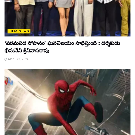
FILM NEWS
‘పరమపద సోపానం’ ఘనవిజయం సాధిస్తుంది : దర్శకుడు
భీమనేని శ్రీనివాసరావు
APRIL 21, 2026