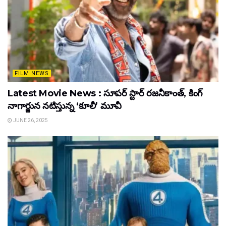
FILM NEWS
Latest Movie News : సూపర్ స్టార్ రజనీకాంత్, కింగ్
నాగార్జున నటిస్తున్న ‘కూలీ’ మూవీ
JUNE 26, 2025