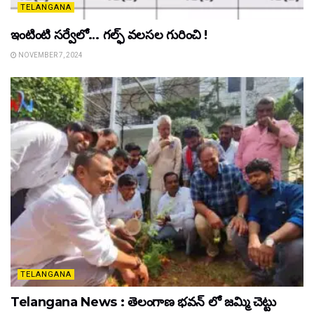
TELANGANA
ఇంటింటి సర్వేలో… గల్ఫ్ వలసల గురించి !
NOVEMBER 7, 2024
TELANGANA
Telangana News : తెలంగాణ భవన్ లో జమ్మి చెట్టు