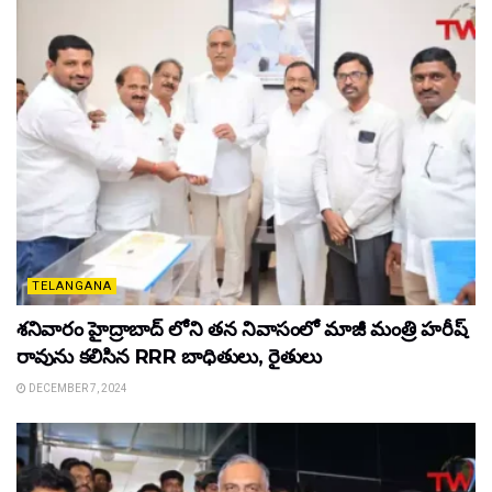
TELANGANA
శనివారం హైద్రాబాద్ లోని తన నివాసంలో మాజీ మంత్రి హరీష్
రావును కలిసిన RRR బాధితులు, రైతులు
DECEMBER 7, 2024