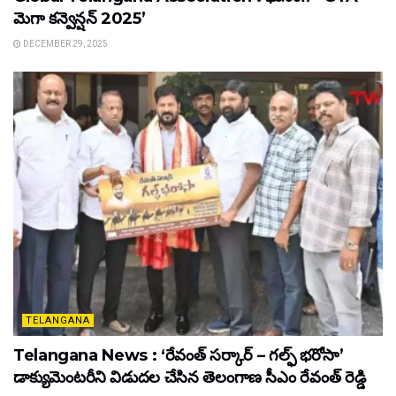
మెగా కన్వెన్షన్ 2025’
DECEMBER 29, 2025
TELANGANA
Telangana News : ‘రేవంత్ సర్కార్ – గల్ఫ్ భరోసా’
డాక్యుమెంటరీని విడుదల చేసిన తెలంగాణ సీఎం రేవంత్ రెడ్డి