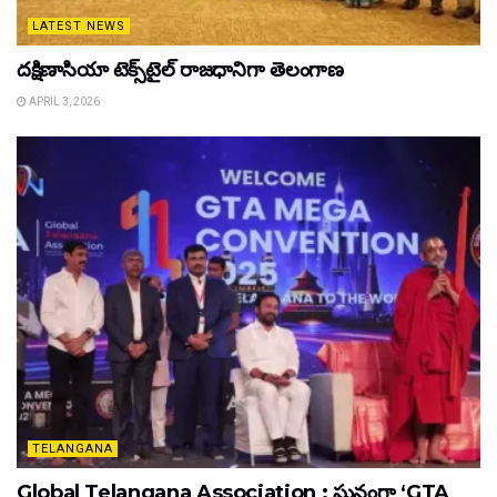
LATEST NEWS
దక్షిణాసియా టెక్స్‌టైల్ రాజధానిగా తెలంగాణ
APRIL 3, 2026
TELANGANA
Global Telangana Association : ఘనంగా ‘GTA