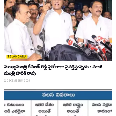
TELANGANA
ముఖ్యమంత్రి రేవంత్ రెడ్డి సైకోలాగా ప్రవర్తిస్తున్నడు : మాజీ
మంత్రి హరీశ్ రావు
DECEMBER 5, 2024