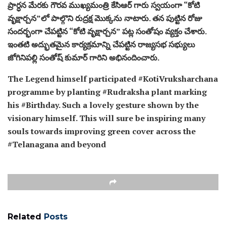
ప్రార్ధన మేరకు గౌరవ ముఖ్యమంత్రి కేసిఆర్ గారు స్వయంగా “కోటి
వృక్షార్చన”లో పాల్గొని రుద్రక్ష మొక్కను నాటారు. తన పుట్టిన రోజు
సందర్భంగా చేపట్టిన “కోటి వృక్షార్చన” పట్ల సంతోషం వ్యక్తం చేశారు.
ఇంతటి అద్భుతమైన కార్యక్రమాన్ని చేపట్టిన రాజ్యసభ సభ్యులు
జోగినిపల్లి సంతోష్ కుమార్ గారిని అభినందించారు.
The Legend himself participated #KotiVruksharchana
programme by planting #Rudraksha plant marking
his #Birthday. Such a lovely gesture shown by the
visionary himself. This will sure be inspiring many
souls towards improving green cover across the
#Telanagana and beyond
Related
Posts