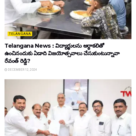
TELANGANA
Telangana News : విద్యార్థులను అర్ధాకలితో
ఉంచినందుకు ఏడాది విజయోత్సవాలు చేసుకుంటున్నావా
రేవంత్ రెడ్డి?
DECEMBER 12, 2024