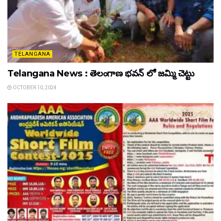
TELANGANA
Telangana News : తెలంగాణ భవన్ లో జమ్మి చెట్టు
OCTOBER 10, 2024