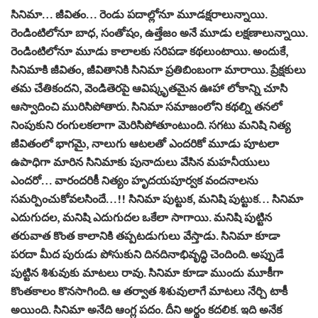
సినిమా… జీవితం… రెండు పదాల్లోనూ మూడక్షరాలున్నాయి.
రెండింటిలోనూ బాధ, సంతోషం, ఉత్తేజం అనే మూడు లక్షణాలున్నాయి.
రెండింటిలోనూ మూడు కాలాలకు సరిపడా కథలుంటాయి. అందుకే,
సినిమాకి జీవితం, జీవితానికి సినిమా ప్రతిబింబంగా మారాయి. ప్రేక్షకులు
తమ చేతికందని, వెండితెరపై ఆవిష్కృతమైన ఊహా లోకాన్ని చూసి
ఆస్వాదించి మురిసిపోతారు. సినిమా సమాజంలోని కథల్ని తనలో
నింపుకుని రంగులకలాగా మెరిసిపోతూంటుంది. సగటు మనిషి నిత్య
జీవితంలో భాగమై, నాలుగు ఆటలతో ఎందరికో మూడు పూటలా
ఉపాధిగా మారిన సినిమాకు పునాదులు వేసిన మహనీయులు
ఎందరో… వారందరికీ నిత్యం హృదయపూర్వక వందనాలను
సమర్పించుకోవలసిందే…!! సినిమా పుట్టుక, మనిషి పుట్టుక… సినిమా
ఎదుగుదల, మనిషి ఎదుగుదల ఒకేలా సాగాయి. మనిషి పుట్టిన
తరువాత కొంత కాలానికి తప్పటడుగులు వేస్తాడు. సినిమా కూడా
పరదా మీద పురుడు పోసుకుని దినదినాభివృద్ధి చెందింది. అప్పుడే
పుట్టిన శిశువుకు మాటలు రావు. సినిమా కూడా ముందు మూకీగా
కొంతకాలం కొనసాగింది. ఆ తర్వాత శిశువులాగే మాటలు నేర్చి టాకీ
అయింది. సినిమా అనేది ఆంగ్ల పదం. దీని అర్థం కదలిక. ఇది అనేక