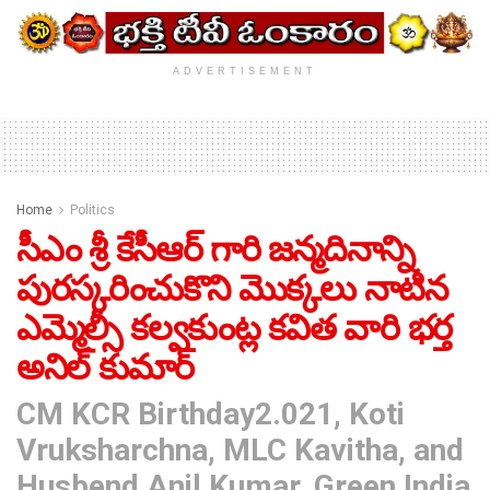
ADVERTISEMENT
Home
Politics
సీఎం శ్రీ కేసీఆర్ గారి జన్మదినాన్ని
పురస్కరించుకొని మొక్కలు నాటిన
ఎమ్మెల్సీ కల్వకుంట్ల కవిత వారి భర్త
అనిల్ కుమార్
CM KCR Birthday2.021, Koti
Vruksharchna, MLC Kavitha, and
Husbend Anil Kumar, Green India