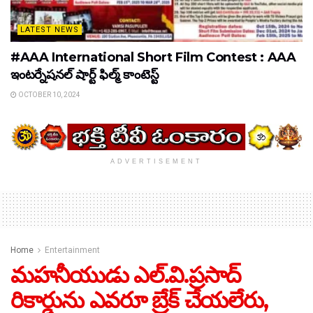
LATEST NEWS
#AAA International Short Film Contest : AAA
ఇంటర్నేషనల్ షార్ట్ ఫిల్మ్ కాంటెస్ట్
OCTOBER 10, 2024
ADVERTISEMENT
Home
Entertainment
మహనీయుడు ఎల్.వి.ప్రసాద్
రికార్డును ఎవరూ బ్రేక్ చేయలేరు,