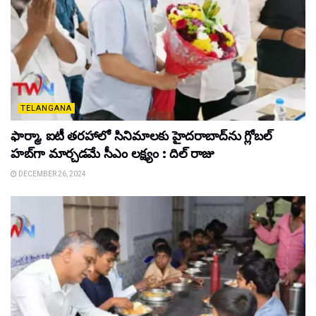
TELANGANA
ఫార్మా, ఐటీ తరహాలో సినిమాలకు హైదరాబాద్‌ను గ్లోబల్
హబ్‌గా మార్చడమే సీఎం లక్ష్యం : దిల్ రాజు
DECEMBER 26, 2024