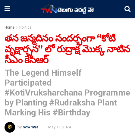
Home
Politics
తన జన్మదినం సందర్భంగా “కోటి
వృక్షార్చన” లో రుద్రాక్ష మొక్క నాటిన
సీఎం కేసిఆర్
The Legend Himself
Participated
#KotiVruksharchana Programme
by Planting #Rudraksha Plant
Marking His #Birthday
by
Sowmya
May 11, 2024