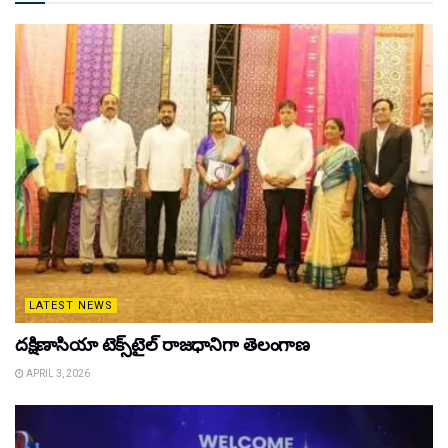
LATEST NEWS
దక్షిణాసియా టెక్స్‌టైల్ రాజధానిగా తెలంగాణ
APRIL 3, 2026