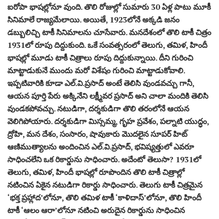
ఐరోపా భాషల్లోనూ వుంది. తొలి రోజుల్లో సుమారు 30 ఏళ్ల పాటు మూకీ
సినిమాలే రాజ్యమేలాయి. అయితే, 1923లోనే అక్కడి జనం
డబ్బులిచ్చి టాకీ సినిమాలను చూసేవారు. మనదేశంలో తొలి టాకీ చిత్రం
1931లో రూపు దిద్దుకుంది. ఒకే సంవత్సరంలో తెలుగు, తమిళ, హిందీ
భాషల్లో మూడు టాకీ చిత్రాలు రూపు దిద్దుకున్నాయి. దీని గురించి
మాట్టాడుకునే ముందు మరో విశేషం గురించి మాట్టాడుకోవాలి.
ఇప్పటివారికి కూడా ఎల్.వి.ప్రసాద్ అంటే తెలిసి వుండవచ్చు గానీ,
ఆయన పూర్తి పేరు అక్కినేని లక్ష్మీవర ప్రసాద్ అని చాలా మందికి తెలిసి
వుండకపోవచ్చు. నటుడిగా, దర్శకుడిగా తొలి తరంలోనే ఆయన
వెలిగిపోయారు. దర్శకుడిగా మిస్సమ్మ, గృహ ప్రవేశం, పల్నాటి యుద్ధం,
ద్రోహి, మన దేశం, సంసారం, షావుకారు మొదలైన సూపర్ హిట్
ఆణిముత్యాలను అందించిన ఎల్.వి.ప్రసాద్, భవిష్యత్తులో ఎవరూ
సాధించలేని ఒక రికార్డును సాధించారు. అదేంటో తెలుసా? 1931లో
తెలుగు, తమిళ, హిందీ భాషల్లో రూపొందిన తొలి టాకీ చిత్రాల్లో
నటించిన ఏకైన నటుడిగా రికార్డు సాధించారు. తెలుగు టాకీ చిత్రమైన
‘భక్త ప్రహ్లాద’లోనూ, తొలి తమిళ టాకీ ‘కాళిదాస్’లోనూ, తొలి హిందీ
టాకీ ‘ఆలం ఆరా’లోనూ నటించి అరుదైన రికార్డును సాధించిన