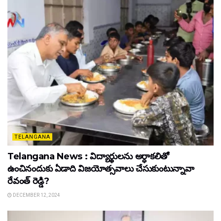
TELANGANA
Telangana News : విద్యార్థులను అర్ధాకలితో
ఉంచినందుకు ఏడాది విజయోత్సవాలు చేసుకుంటున్నావా
రేవంత్ రెడ్డి?
DECEMBER 12, 2024