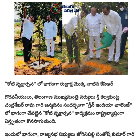
“కోటి వృక్షార్చన” లో భాగంగా రుద్రాక్ష మొక్క నాటిన కేసిఆర్
గౌరవనీయులు, తెలంగాణ ముఖ్యమంత్రి వర్యులు శ్రీ కల్వకుంట్ల
చంద్రశేఖర్ రావు గారి జన్మదినం సందర్భంగా “గ్రీన్ ఇండియా ఛాలెంజ్”
లో భాగంగా చేపట్టిన “కోటి వృక్షార్చన” కార్యక్రమం రాష్ట్రవ్యాప్తంగా
విస్తృతంగా కొనసాగుతుంది.
ఇందులో భాగంగా, రాజ్యసభ సభ్యులు జోగినిపల్లి సంతోష్ కుమార్ గారి