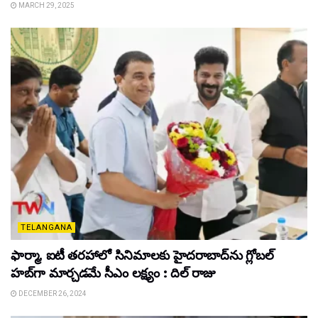
MARCH 29, 2025
TELANGANA
ఫార్మా, ఐటీ తరహాలో సినిమాలకు హైదరాబాద్‌ను గ్లోబల్
హబ్‌గా మార్చడమే సీఎం లక్ష్యం : దిల్ రాజు
DECEMBER 26, 2024