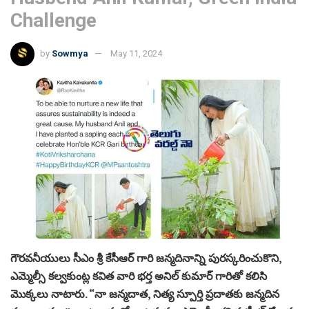
Challenge
by
Sowmya
May 11, 2024
గౌరవనీయులు సీఎం శ్రీ కేసీఆర్ గారి జన్మదినాన్ని పురస్కరించుకొని,
ఎమ్మెల్సీ కల్వకుంట్ల కవిత వారి భర్త అనిల్ కుమార్ గారితో కలిసి
మొక్కలు ‌నాటారు. “నా జన్మదాత, నిత్య స్పూర్తి ప్రదాతకు జన్మదిన