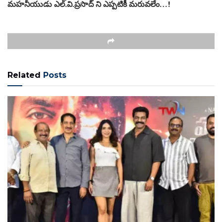
మహనీయుడు ఎల్.వి.ప్రసాద్ ని ఎప్పటికీ మరువలేం…!
Related
Posts