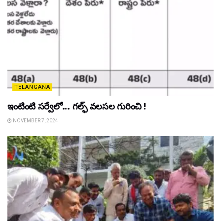
TELANGANA
ఇంటింటి సర్వేలో… గల్ఫ్ వలసల గురించి !
NOVEMBER 7, 2024