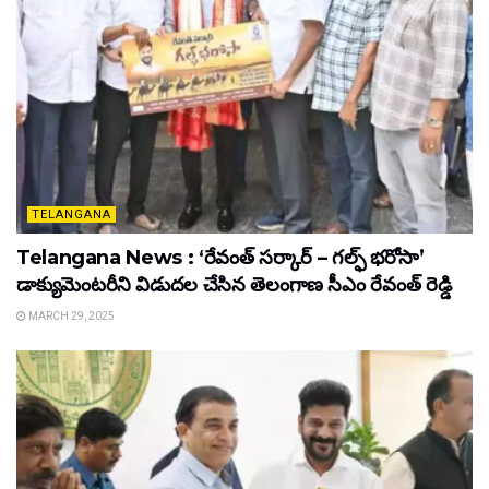
TELANGANA
Telangana News : ‘రేవంత్ సర్కార్ – గల్ఫ్ భరోసా’
డాక్యుమెంటరీని విడుదల చేసిన తెలంగాణ సీఎం రేవంత్ రెడ్డి
MARCH 29, 2025