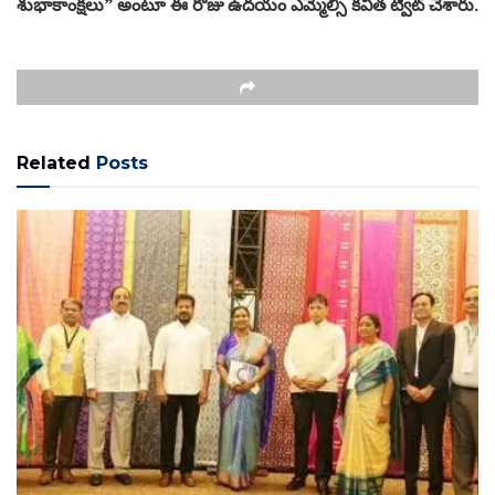
శుభాకాంక్షలు” అంటూ ఈ రోజు ఉదయం ఎమ్మెల్సీ కవిత ట్వీట్ చేశారు.
Related
Posts