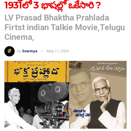
1931లో 3 భాషల్లో ఒకేసారి ?
LV Prasad Bhaktha Prahlada
Firtst indian Talkie Movie,Telugu
Cinema,
by
Sowmya
May 11, 2024