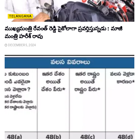
TELANGANA
ముఖ్యమంత్రి రేవంత్ రెడ్డి సైకోలాగా ప్రవర్తిస్తున్నడు : మాజీ
మంత్రి హరీశ్ రావు
DECEMBER 5, 2024