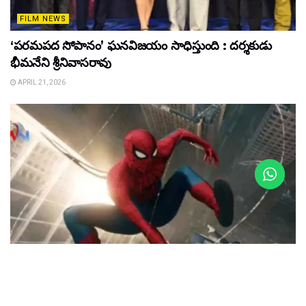
FILM NEWS
‘పరమపద సోపానం’ ఘనవిజయం సాధిస్తుంది : దర్శకుడు
భీమనేని శ్రీనివాసరావు
APRIL 21, 2026
FILM NEWS