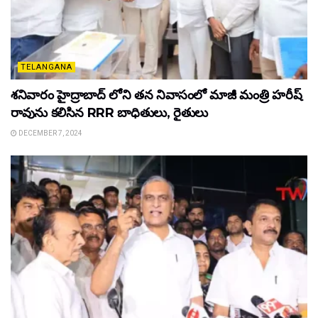
TELANGANA
శనివారం హైద్రాబాద్ లోని తన నివాసంలో మాజీ మంత్రి హరీష్
రావును కలిసిన RRR బాధితులు, రైతులు
DECEMBER 7, 2024