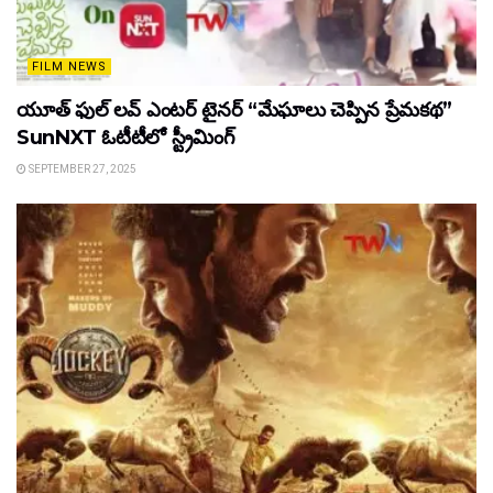
FILM NEWS
యూత్ ఫుల్ లవ్ ఎంటర్ టైనర్ “మేఘాలు చెప్పిన ప్రేమకథ”
SunNXT ఓటీటీలో స్ట్రీమింగ్
SEPTEMBER 27, 2025