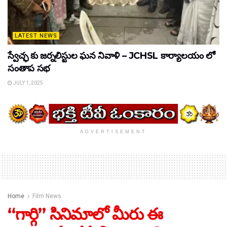
LATEST NEWS
స్వేచ్ఛ కు జర్నలిస్టుల ఘన నివాళి – JCHSL కార్యాలయం లో
సంతాప సభ
JULY 1, 2025
ADVERTISEMENT
Home
Film News
“గార్గి” సినిమాలో మీరు ఈ