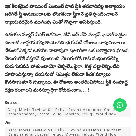
ఇక కీలకమైన పాయింట్ ఏంటంటే సాటి స్త్రీకి తనవారివల్ల అన్యాయం
జరిగితే స్త్రీ అనుబంధాలకు లొంగకండా స్త్రీగానే ప్రతిస్పందించాలనే
న్యాయపరమైన ముగింపు ఎంతో గొప్పగా అనిపిస్తుంది.
ఉదయం న్యూస్ పేపర్ తెరచినా, టీవీ ఆన్ చేసి న్యూస్ ఛానెల్ పెట్టినా
ఎలాంటి వార్తలెదురవుతాయోనని భయపడే రోజులు దాపురించాయి.
దేశంలో ఎక్కడో ఒకచోట దాదాపుగా ప్రతిరోజూ ఒక అత్యాచార ఘటన
వెలుగులోకి వస్తూనే వుంటుంది. వెలుగులోకి రాని సంఘటనలెన్ని
మరుగునపడి పోతుంటాయో చెప్పలేం. పైగా, కొత్త చట్టాలెన్నింటిని
రూపొందిస్తున్నా వయసుతో నిమిత్తం లేకండా కీచక పర్వాలు
కొనసాగుతూనే వున్నాయి. ఈ రోజులు అంతరించిపోయి స్త్రీకి సంపూర్ణ
రక్షణ కలగాలని మనస్ఫూర్తిగా కోరుకుందాం…!!
Source:
Gargi Movie Review, Sai Pallvi, Govind Vasantha, Gautham
Ramchandran, Latest Telugu Movies, Telugu World Now
Via:
Gargi Movie Review, Sai Pallvi, Govind Vasantha, Gautham
Ramchandran, Latest Telugu Movies, Telugu World Now