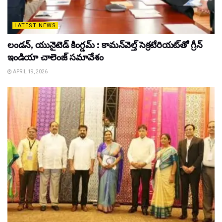
LATEST NEWS
లండన్, యునైటెడ్ కింగ్డమ్ : కామన్‌వెల్త్ సెక్రటేరియట్‌తో గ్రీన్
ఇండియా చాలెంజ్ సమావేశం
APRIL 19, 2026