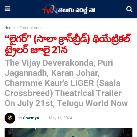
Home
Entertainment
“లైగర్” (సాలా క్రాస్‌బ్రీడ్) థియేట్రికల్
ట్రైలర్ జూలై 21న
The Vijay Deverakonda, Puri
Jagannadh, Karan Johar,
Charmme Kaur’s LIGER (Saala
Crossbreed) Theatrical Trailer
On July 21st, Telugu World Now
by
Sowmya
May 11, 2024