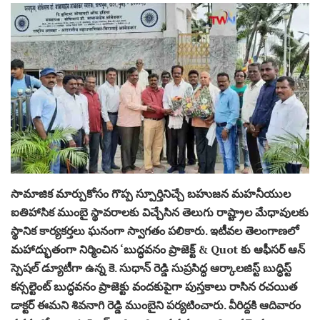
సామాజిక మార్పుకోసం గొప్ప స్పూర్తినిచ్చే బహుజన మహనీయుల
ఐతిహాసిక ముంబై స్థావరాలకు విచ్చేసిన తెలుగు రాష్ట్రాల మేధావులకు
స్థానిక కార్యకర్తలు ఘనంగా స్వాగతం పలికారు. ఇటీవల తెలంగాణలో
మహాద్భుతంగా నిర్మించిన ‘బుద్ధవనం ప్రాజెక్ట్ & Quot కు ఆఫీసర్ ఆన్
స్పెషల్ డ్యూటీగా ఉన్న కె. సుధాన్ రెడ్డి సుప్రసిద్ధ ఆర్కాలజిస్ట్ బుద్ధిస్ట్
కన్సల్టెంట్ బుద్ధవనం ప్రాజెక్టు వందకుపైగా పుస్తకాలు రాసిన రచయిత
డాక్టర్ ఈమని శివనాగి రెడ్డి ముంబైని పర్యటించారు. వీరిద్దకి ఆదివారం