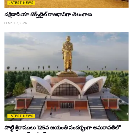
LATEST NEWS
దక్షిణాసియా టెక్స్‌టైల్ రాజధానిగా తెలంగాణ
APRIL 3, 2026
LATEST NEWS
పొట్టి శ్రీరాములు 125వ జయంతి సందర్భంగా అమరావతిలో