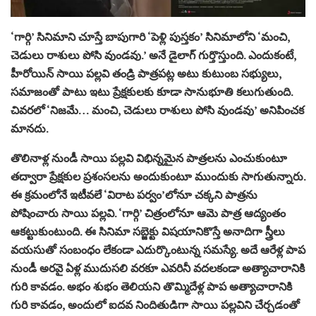
‘గార్గి’ సినిమాని చూస్తే బాపుగారి ‘పెళ్లి పుస్తకం’ సినిమాలోని ‘మంచి,
చెడులు రాశులు పోసి వుండవు.’ అనే డైలాగ్ గుర్తొస్తుంది. ఎందుకంటే,
హీరోయిన్ సాయి పల్లవి తండ్రి పాత్రపట్ల అటు కుటుంబ సభ్యులు,
సమాజంతో పాటు ఇటు ప్రేక్షకులకు కూడా సానుభూతి కలుగుతుంది.
చివరలో ‘నిజమే… మంచి, చెడులు రాశులు పోసి వుండవు’ అనిపించక
మానదు.
తొలినాళ్ల నుండీ సాయి పల్లవి విభిన్నమైన పాత్రలను ఎంచుకుంటూ
తద్వారా ప్రేక్షకుల ప్రశంసలను అందుకుంటూ ముందుకు సాగుతున్నారు.
ఈ క్రమంలోనే ఇటీవలే ‘విరాట పర్వం’లోనూ చక్కని పాత్రను
పోషించారు సాయి పల్లవి. ‘గార్గి’ చిత్రంలోనూ ఆమె పాత్ర ఆద్యంతం
ఆకట్టుకుంటుంది. ఈ సినిమా సబ్జెక్టు విషయానికొస్తే అనాదిగా స్త్రీలు
వయసుతో సంబంధం లేకండా ఎదుర్కొంటున్న సమస్యే. అదే ఆరేళ్ల పాప
నుండీ అరవై ఏళ్ల ముదుసలి వరకూ ఎవరినీ వదలకండా అత్యాచారానికి
గురి కావడం. అభం శుభం తెలియని తొమ్మిదేళ్ల పాప అత్యాచారానికి
గురి కావడం, అందులో ఐదవ నిందితుడిగా సాయి పల్లవిని చేర్చడంతో