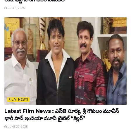
JULY 1, 2025
FILM NEWS
Latest Film News : ఎస్‌జె సూర్య, శ్రీ గొకులం మూవీస్‌
భారీ పాన్‌ ఇండియా మూవీ టైటిల్ “కిల్లర్”
JUNE 27, 2025