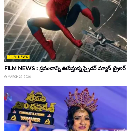
FILM NEWS
FILM NEWS : ప్రపంచాన్ని ఊపేస్తున్న స్పైడర్ మ్యాన్ ట్రైలర్
MARCH 27, 2026