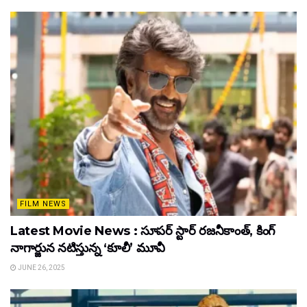
FILM NEWS
Latest Movie News : సూపర్ స్టార్ రజనీకాంత్, కింగ్
నాగార్జున నటిస్తున్న ‘కూలీ’ మూవీ
JUNE 26, 2025