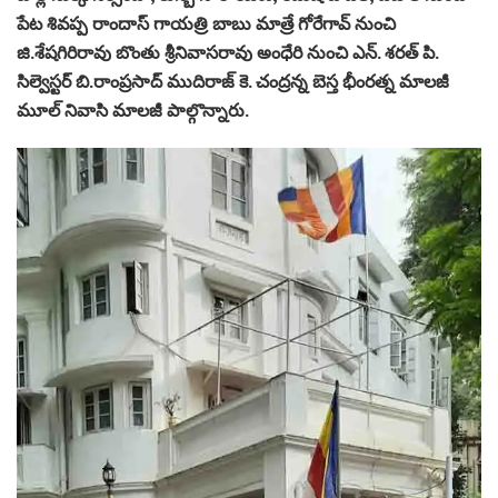
పేట శివప్ప రాందాస్ గాయత్రి బాబు మాత్రే గోరేగావ్ నుంచి
జి.శేషగిరిరావు బొంతు శ్రీనివాసరావు అంధేరి నుంచి ఎన్. శరత్ పి.
సిల్వెస్టర్ బి.రాంప్రసాద్ ముదిరాజ్ కె. చంద్రన్న బెస్త భీంరత్న మాలజీ
మూల్ నివాసి మాలజీ పాల్గొన్నారు.