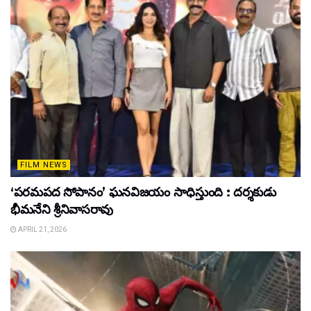
FILM NEWS
‘పరమపద సోపానం’ ఘనవిజయం సాధిస్తుంది : దర్శకుడు
భీమనేని శ్రీనివాసరావు
APRIL 21, 2026