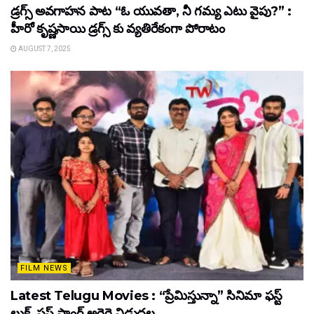
డ్రగ్స్ అవగాహన పాట “ఓ యువతా, నీ గమ్య ఎటు వైపు?” :
హీరో కృష్ణసాయి డ్రగ్స్ కు వ్యతిరేకంగా పోరాటం
AUGUST 7, 2025
FILM NEWS
Latest Telugu Movies : “ప్రేమిస్తున్నా” సినిమా ఫస్ట్
లుక్, ఫస్ట్ సాంగ్ అరెరె విడుదల