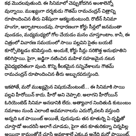
కథ మొదలవుతుంది. ఈ సినిమాలో చెప్పుకోదగిన అంశాలెన్నో
వున్నాయి. ముఖ్యంగా దర్శకుడు గౌతమ్ రామచంద్రన్ చిత్రాన్ని
రూపొందించిన తీరు విశేషంగా ఆకట్టుకుంటుంది. రొటీన్ సినిమా
హంగూ, ఆర్భాటాలుండవు. సాధారణంగా కోర్టు సీన్లలో జనమంతా
వుండడం, మధ్యమధ్యలో గోల చేయడం మనం చూస్తూంటాం. కానీ, ఈ
చిత్రంలో విచారణ సమయంలో సాయి పల్లవిని సైతం బయటే
కూర్చోబెట్టడం కనిపిస్తుంది. అందుకే, కోర్టు సీన్లు సరికొత్త అనుభూతిని
కలిగిస్తాయి. పైగా, జడ్జిగా నటించిన మహిళ సహజమైన నటన
వైవిధ్యభరితంగా వుంది. కొన్ని కీలకమైన సన్నివేశాలను గౌతమ్
రామచంద్రన్ రూపొందించిన తీరు అబ్బురపరుస్తుంది.
ఇకపోతే, మరో ముఖ్యమైన విషయమేంటంటే… ఈ సినిమాకి సాయి
పల్లవి హీరోయిన్ కాదు. హీరో అని చెప్పాలి. అలాగని హీరోయిన్
ఓరియెంటెడ్ సినిమా అనడానికి లేదు. అత్యాచార నిందితుడి కుటుంబం
సమాజం నుండి ఎలాంటి అవమానాలను ఎదుర్కోవలసి వస్తుంది
అన్నది ఒక పాయింట్ అయితే, పురుషుడు తన కూతుర్ని ఏ దృష్టితో
చూస్తాడో అందరినీ అలాగే చూడడు, పైగా తన కూతురికన్నా చిన్నపిల్ల
అయినా కామంతోనే చూసే అవకాశాలే ఎక్కువ అనేది మరో పాయింట్.