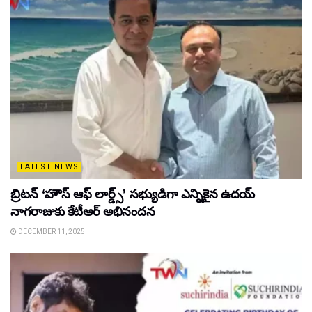
LATEST NEWS
బ్రిటన్ ‘హౌస్ ఆఫ్ లార్డ్స్’ సభ్యుడిగా ఎన్నికైన ఉదయ్
నాగరాజుకు కేటీఆర్ అభినందన
DECEMBER 11, 2025