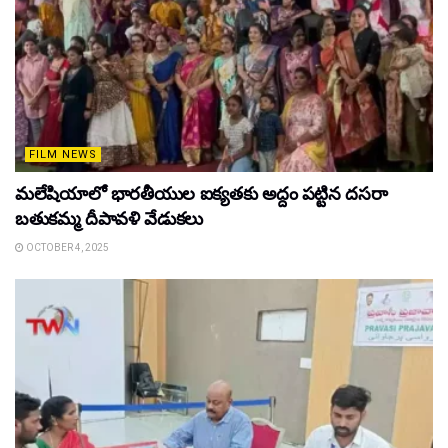
FILM NEWS
మలేషియాలో భారతీయుల ఐక్యతకు అద్దం పట్టిన దసరా
బతుకమ్మ దీపావళి వేడుకలు
OCTOBER 4, 2025