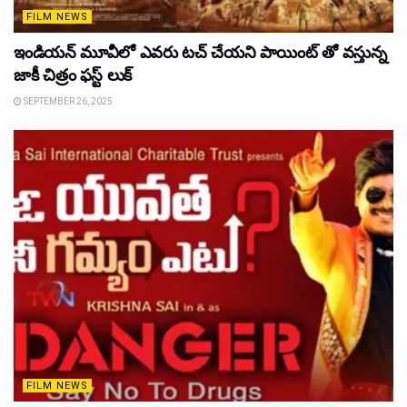
FILM NEWS
ఇండియన్ మూవీలో ఎవరు టచ్ చేయని పాయింట్ తో వస్తున్న
జాకీ చిత్రం ఫస్ట్ లుక్
SEPTEMBER 26, 2025
FILM NEWS