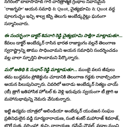
నగరంలో బాబాసాహెబ్ గారి చారిత్రాత్మక గ్రంథాల నివాసమైన
‘రాజగృహ’ ఆయన సమాధి & Quot, చైత్యభూమి & Quot వద్ద
పూలగుచ్ఛం ఇచ్చి శాల్వ కప్పి తెలుగు అంబేడ్కరైట్లు ఘనంగా
సన్మానించారు.
ఈ సందర్భంగా డాక్టర్ శివనాగి రెడ్డి చైత్యభూమి సాక్షిగా మాట్లాడుతూ…
కేవలం డాక్టర్ అంబేడ్కర్ రాసిన భారత రాజ్యాంగం వల్లనే తెలంగాణ
స్వరాష్ట్రాన్ని తాము సాధించామని అయన సమాధిని సందర్శించడం
వల్ల చాలా స్ఫూర్తిని పొందామని పేర్కొన్నారు.
మరో అతిథి కె. సుధాన్ రెడ్డి మాట్లాడుతూ…
ముంబై వలస జీవులు
తమ బుద్దవనం ప్రోజెక్టును చూడానికి తెలంగాణ గడ్డకు రావాల్సిందిగా
ఆయన పిలుపునిచ్చారు. చివరిలో ఆనాడు అంబేడ్కర్ నిత్యం చాయ్
(టీ) త్రాగే ఇతిహాసిక హోటల్ కు వెళ్లి ఇరువురు స్వయంగా టీ త్రాగి ఆ
మహానుభావున్ని నెమరు వేసుకున్నారు.
ఇట్టి ఉద్యమ యాత్రలో ఆలిండియా అంబేడ్కర్ యువజన సంఘం
ప్రతినిధులైన వడ్డి సూర్యనారాయణ, సంటి శంకర్ మహారాజ్ శివరాజ్,
బొల్లే సుక్క నర్సింహా, కున్బి నారాయణ, రమేష్ చౌవల్, వడాల నుంచి