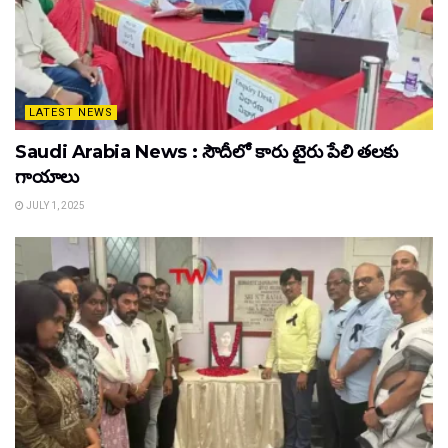
LATEST NEWS
Saudi Arabia News : సౌదీలో కారు టైరు పేలి తలకు
గాయాలు
JULY 1, 2025