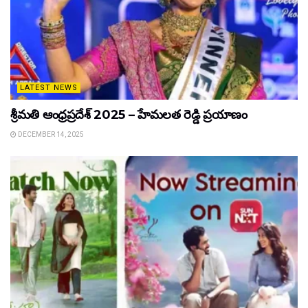
LATEST NEWS
శ్రీమతి ఆంధ్రప్రదేశ్ 2025 – హేమలత రెడ్డి ప్రయాణం
DECEMBER 14, 2025