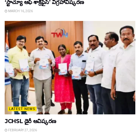
‘స్టాచ్యూ ఆఫ్ శాక్రిఫైస్’ విగ్రహావిష్కరణ
MARCH 16, 2026
LATEST NEWS
JCHSL డైరీ ఆవిష్కరణ
FEBRUARY 27, 2026