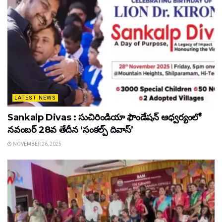
LATEST NEWS
Sankalp Divas : సుచిరిండియా ఫౌండేషన్ ఆధ్వర్యంలో
నవంబర్ 28వ తేదీన ‘సంకల్ప్ దివాస్’
NOVEMBER 26, 2025