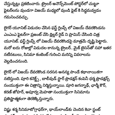
చేస్తున్నట్లు ప్రకటించారు. ట్రైలర్ అనౌన్స్‌మెంట్ పోస్టర్‌లో చుట్టూ
ఫైటర్‌లను వుండగా విజయ్ మధ్యలో వుండి ఫైట్ కి సిద్ధమవ్వడం
గమనించవచ్చు.
లైగర్ యూనిట్ విడుదల చేసిన ఫస్ట్ గ్లింప్స్ లో విజయ్ దేవరకొండను
ఎంఎంఎ ఫైటర్‌గా ప్రజంట్ చేసి థ్రిల్లర్ రైడ్‌ ని ప్రామిస్ చేసింది చిత్ర
యూనిట్. ఫస్ట్ గ్లింప్స్ లో విజయ్ దేవరకొండపై మాత్రమే దృష్టి పెట్టారు.
మరో ఐదు రోజుల్లో విడుదల కానున్న ట్రైలర్.. మైక్ టైసన్‌తో సహా ఇతర
నటీనటులు, సినిమా కంటెంట్ గురించి మరిన్ని వివరాలను
వెల్లడించనుంది.
లైగర్ లో విజయ్ దేవరకొండ సరసన అనన్య పాండే కథానాయికగా
నటిస్తుంది. పూరి కనెక్ట్స్ , బాలీవుడ్ స్టార్ ప్రొడక్షన్ కంపెనీ ధర్మ ప్రొడక్షన్స్
సంయుక్తంగా ఈ చిత్రాన్ని నిర్మిస్తున్నాయి. పూరి జగన్నాథ్, ఛార్మీ కౌర్,
కరణ్ జోహర్, అపూర్వ మెహతా సంయుక్తంగా సినిమాను
ప్రతిష్టాత్మకంగా తెరకెక్కిస్తున్నారు.
విష్ణు శర్మ సినిమాటోగ్రాఫర్‌గా, థాయ్‌లాండ్‌కు చెందిన కెచా స్టంట్