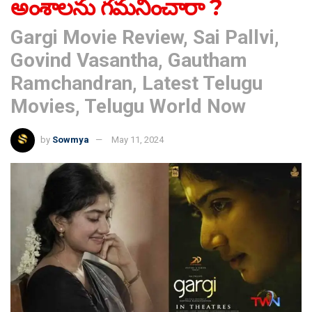
అంశాలను గమనించారా ?
Gargi Movie Review, Sai Pallvi,
Govind Vasantha, Gautham
Ramchandran, Latest Telugu
Movies, Telugu World Now
by
Sowmya
May 11, 2024