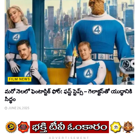
FILM NEWS
మరో నెలలో ఫెంటాస్టిక్ ఫోర్: ఫస్ట్ స్టెప్స్ – గెలాక్టస్‌తో యుద్ధానికి
సిద్ధం
JUNE 26, 2025
ADVERTISEMENT