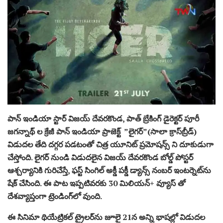
పాన్ ఇండియా స్టార్ విజయ్ దేవరకొండ, పాత్ బ్రేకింగ్ డైరెక్టర్ పూరీ
జగన్నాథ్ ల క్రేజీ పాన్ ఇండియా ప్రాజెక్ట్ ”లైగర్”(సాలా క్రాస్‌బ్రీడ్)
విడుదల తేది దగ్గర పడటంతో చిత్ర యూనిట్ ప్రమోషన్స్ ని దూకుడుగా
చేస్తోంది. లైగర్ నుండి విడుదలైన విజయ్ దేవరకొండ బోల్డ్ పోస్టర్
ఆశ్చర్యానికి గురిచేస్తే, ఫస్ట్ సింగిల్ అక్డీ పక్డీ డ్యాన్స్ నంబర్ ఇంటర్నెట్‌ను
షేక్ చేసింది. ఈ పాట ఇప్పటివరకు 30 మిలియన్+ వ్యూస్ తో
దేశవ్యాప్తంగా ట్రెండింగ్‌లో వుంది.
ఈ సినిమా థియేట్రికల్ ట్రైలర్‌ను జూలై 21న అన్ని భాషల్లో విడుదల