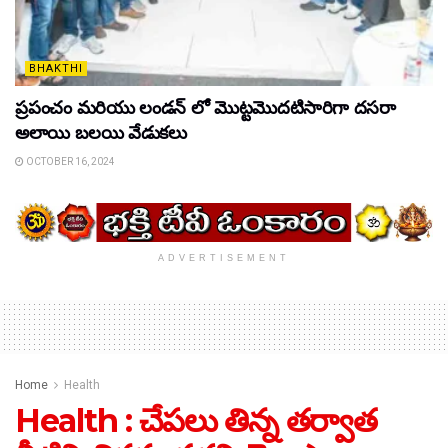
BHAKTHI
ప్రపంచం మరియు లండన్ లో మొట్టమొదటిసారిగా దసరా
అలాయి బలయి వేడుకలు
OCTOBER 16, 2024
ADVERTISEMENT
Home
Health
Health : చేపలు తిన్న తర్వాత