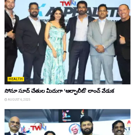
HEALTH
సోనూ సూద్ చేతుల మీదుగా ‘ఆల్ఫాలీట్’ లాంచ్ వేడుక
AUGUST 6, 2025