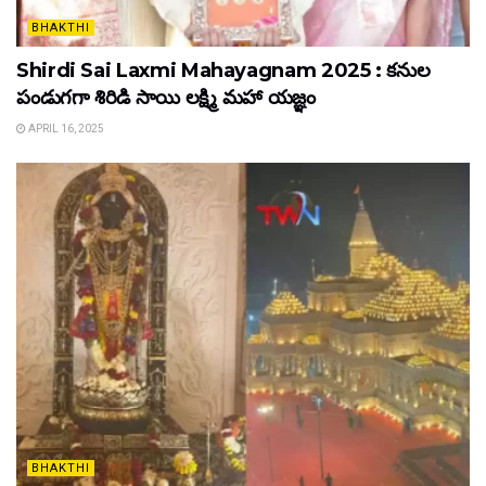
BHAKTHI
Shirdi Sai Laxmi Mahayagnam 2025 : కనుల
పండుగగా శిరిడి సాయి లక్ష్మి మహా యజ్ఞం
APRIL 16, 2025
BHAKTHI