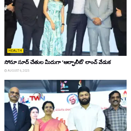
HEALTH
సోనూ సూద్ చేతుల మీదుగా ‘ఆల్ఫాలీట్’ లాంచ్ వేడుక
AUGUST 6, 2025