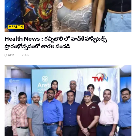
HEALTH
Health News : గచ్చిబౌలి లో హెచ్‌కే హాస్పిటల్స్
ప్రారంభోత్సవంలో తారల సందడి
APRIL 19, 2025