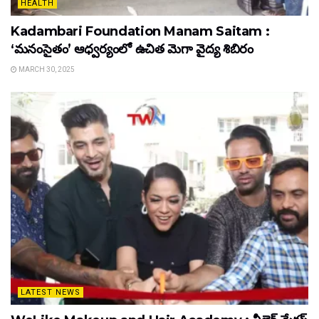
HEALTH
Kadambari Foundation Manam Saitam :
‘మనంసైతం’ ఆధ్వర్యంలో ఉచిత మెగా వైద్య శిబిరం
MARCH 30, 2025
LATEST NEWS