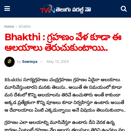
Home
Bhakthi
Bhakthi : గ్రహణం వేళ కూడా ఈ
ఆలయాలు తెరుచుకుంటాయి..
by
Sowmya
May 13, 2024
Bhakthi సూర్యగ్రహణం చంద్రగ్రహణం గ్రహణం ఏదైనా ఆలయాలు
మూసివేస్తుంటారని మనకు తెలుసు.. అయితే ఈ సమయంలో కూడా
మన దేశంలో కొన్ని ఆలయాలను తెరిచే ఉంచుతారు అంతే కాకుండా
అక్కడ ప్రత్యేకంగా కొన్ని పూజలు కూడా నిర్వహిస్తూ ఉంటారు అయితే
ఆ దేవాలయాలు ఏంటి ఎక్కడున్నాయి అనే విషయం తెలుసుకుందాం..
గ్రహణం ఎలా ఆలయాల్ని మూసివేస్తూ ఉంటారు దీని వెనక ఉన్న
కారణం ఏంటంటే గ్రహణం వేల ఆలయ తలుపులు తెరిచి ఉంచటం వల్ల