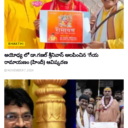
BHAKTHI
అయోధ్య లో డా.గజల్ శ్రీనివాస్ ఆలపించిన ‘గేయ
రామాయణం (హిందీ) ఆవిష్కరణ
NOVEMBER 7, 2024