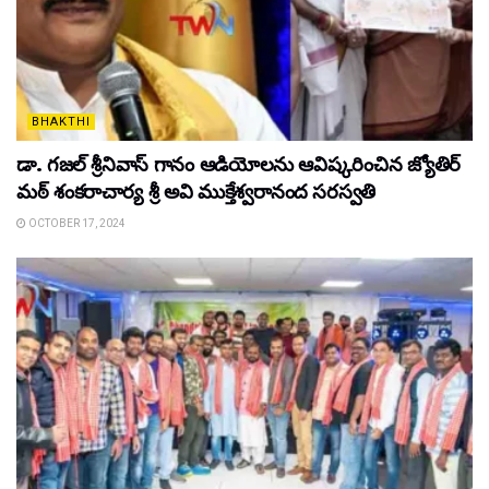
BHAKTHI
డా. గజల్ శ్రీనివాస్ గానం ఆడియోలను ఆవిష్కరించిన జ్యోతిర్
మఠ్ శంకరాచార్య శ్రీ అవి ముక్తేశ్వరానంద సరస్వతి
OCTOBER 17, 2024