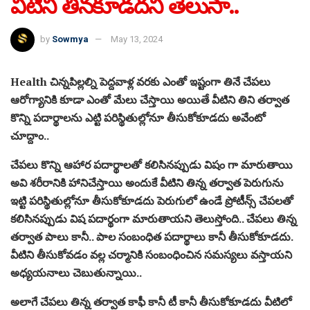
వీటిని తినకూడదని తెలుసా..
by
Sowmya
May 13, 2024
Health చిన్నపిల్లల్ని పెద్దవాళ్ల వరకు ఎంతో ఇష్టంగా తినే చేపలు
ఆరోగ్యానికి కూడా ఎంతో మేలు చేస్తాయి అయితే వీటిని తిని తర్వాత
కొన్ని పదార్థాలను ఎట్టి పరిస్థితుల్లోనూ తీసుకోకూడదు అవేంటో
చూద్దాం..
చేపలు కొన్ని ఆహార పదార్థాలతో కలిసినప్పుడు విషం గా మారుతాయి
అవి శరీరానికి హానిచేస్తాయి అందుకే వీటిని తిన్న తర్వాత పెరుగును
ఇట్టి పరిస్థితుల్లోనూ తీసుకోకూడదు పెరుగులో ఉండే ప్రోటీన్స్ చేపలతో
కలిసినప్పుడు విష పదార్థంగా మారుతాయని తెలుస్తోంది.. చేపలు తిన్న
తర్వాత పాలు కానీ.. పాల సంబంధిత పదార్థాలు కానీ తీసుకోకూడదు.
వీటిని తీసుకోవడం వల్ల చర్మానికి సంబంధించిన సమస్యలు వస్తాయని
అధ్యయనాలు చెబుతున్నాయి..
అలాగే చేపలు తిన్న తర్వాత కాఫీ కానీ టీ కానీ తీసుకోకూడదు వీటిలో