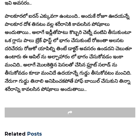
ఇవి అవసరం..
పాలకూరలో ఐరన్ ఎక్కువగా ఉంటుంది.. అందుకే రోజూ ఊదయన్నే
పాలకూర దోశ తినటం వల్ల శరీరానికి కావలసిన పోషకాలు
అందుతాయి.. అలాగే ఇడ్లీతోపాటు కొబ్బరి చెట్నీ వంటివి తీసుకుంటూ
ఒక గ్లాసు పాలు బ్రేక్ ఫాస్ట్ లో భాగం చేసుకుంటే రోజంతా అలసట
దరిచేరదు రోజుకో యాపిల్ని తింటే డాక్టర్ అవసరం ఉండదని చెబుతూ
ఉంటారు ఈ ఆపిల్ ను అల్పాహారం లో భాగం చేసుకోవడం ఇంకా
మంచిది.. అలాగే మొలకెత్తిన పెసలతో చేసిన ఫ్రూట్ సలాడ్ ను
తీసుకోవడం కూడా మంచిదే ఉదయాన్నే గుడ్డు తీసుకోవటం మంచిది.
నేరుగా గుడ్డు తినాలి అనిపించకపోతే హాఫ్ బాయిల్ చేసుకుని తిన్నా
శరీరాన్ని కావలసిన పోషకాలు అందుతాయి..
Related
Posts