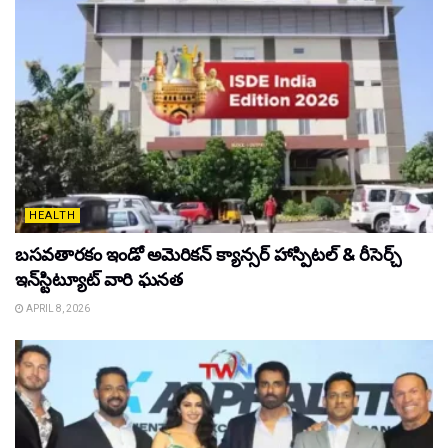
HEALTH
బసవతారకం ఇండో అమెరికన్ క్యాన్సర్ హాస్పిటల్ & రీసెర్చ్
ఇన్‌స్టిట్యూట్ వారి ఘనత
APRIL 8, 2026