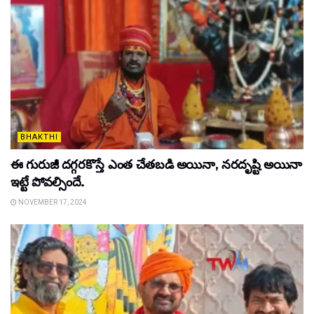
BHAKTHI
ఈ గురుజీ ద‌గ్గ‌రకొస్తే ఎంత చేత‌బ‌డి అయినా, న‌ర‌దృష్టి అయినా
ఇట్టే పోవ‌ల్సిందే.
NOVEMBER 17, 2024