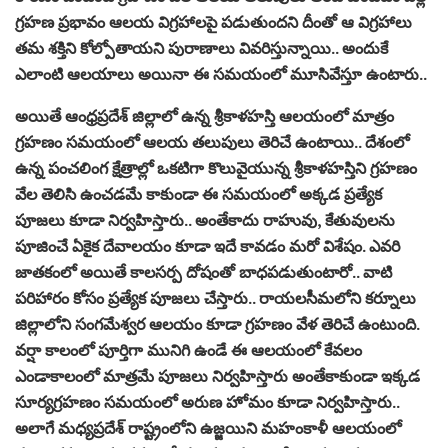
గ్రహణ ప్రభావం ఆలయ విగ్రహాలపై పడుతుందని దీంతో ఆ విగ్రహాలు
తమ శక్తిని కోల్పోతాయని పురాణాలు వివరిస్తున్నాయి.. అందుకే
ఎలాంటి ఆలయాలు అయినా ఈ సమయంలో మూసివేస్తూ ఉంటారు..
అయితే ఆంధ్రప్రదేశ్ జిల్లాలో ఉన్న శ్రీకాళహస్తి ఆలయంలో మాత్రం
గ్రహణం సమయంలో ఆలయ తలుపులు తెరిచే ఉంటాయి.. దేశంలో
ఉన్న పంచలింగ క్షేత్రాల్లో ఒకటిగా కొలువైయున్న శ్రీకాళహస్తిని గ్రహణం
వేల తెలిసి ఉంచడమే కాకుండా ఈ సమయంలో అక్కడ ప్రత్యేక
పూజలు కూడా నిర్వహిస్తారు.. అంతేకాదు రాహువు, కేతువులను
పూజించే ఏకైక దేవాలయం కూడా ఇదే కావడం మరో విశేషం. ఎవరి
జాతకంలో అయితే కాలసర్ప దోషంతో బాధపడుతుంటారో.. వాటి
పరిహారం కోసం ప్రత్యేక పూజలు చేస్తారు.. రాయలసీమలోని కర్నూలు
జిల్లాలోని సంగమేశ్వర ఆలయం కూడా గ్రహణం వేళ తెరిచే ఉంటుంది.
వర్షా కాలంలో పూర్తిగా మునిగి ఉండే ఈ ఆలయంలో కేవలం
ఎండాకాలంలో మాత్రమే పూజలు నిర్వహిస్తారు అంతేకాకుండా ఇక్కడ
సూర్యగ్రహణం సమయంలో అరుణ హోమం కూడా నిర్వహిస్తారు..
అలాగే మధ్యప్రదేశ్ రాష్ట్రంలోని ఉజ్జయిని మహంకాళీ ఆలయంలో