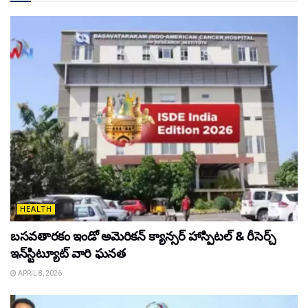
HEALTH
బసవతారకం ఇండో అమెరికన్ క్యాన్సర్ హాస్పిటల్ & రీసెర్చ్
ఇన్‌స్టిట్యూట్ వారి ఘనత
APRIL 8, 2026