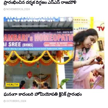
ప్రారంభించిన ద‌ర్శ‌క దిగ్గ‌జం ఎస్ఎస్ రాజ‌మౌళి
NOVEMBER 26, 2024
HEALTH
ఘ‌నంగా కాదంబ‌రి హోమియోపతి క్లినిక్ ప్రారంభం
OCTOBER 5, 2024