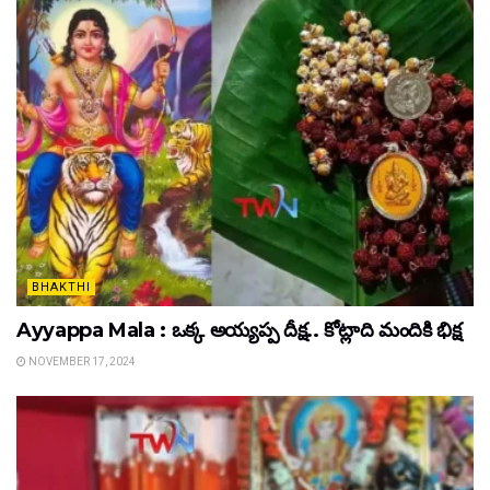
BHAKTHI
Ayyappa Mala : ఒక్క అయ్యప్ప దీక్ష.. కోట్లాది మందికి భిక్ష
NOVEMBER 17, 2024