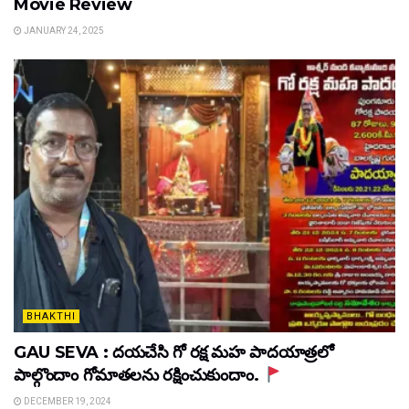
Movie Review
JANUARY 24, 2025
BHAKTHI
GAU SEVA : దయచేసి గో రక్ష మహ పాదయాత్రలో
పాల్గొందాం గోమాతలను రక్షించుకుందాం.
DECEMBER 19, 2024