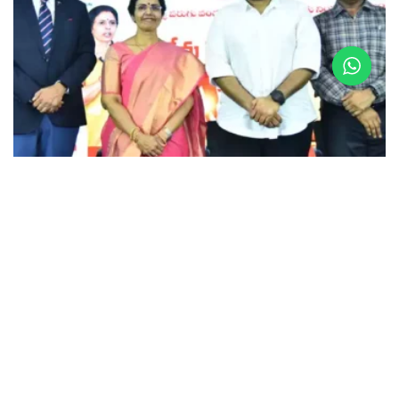
HEALTH
Health News : తలసేమియా బాధితుల కోసం మే 8న
విశాఖ ఆర్కే బీచ్‌ రోడ్డులో 3కె, 5కె, 10కె రన్‌ : ఎన్టీఆర్‌ ట్రస్ట్‌
మేనేజింగ్‌ ట్రస్టీ శ్రీ నారా భువనేశ్వరి
APRIL 25, 2025