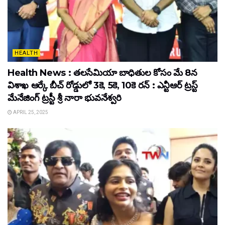
HEALTH
Health News : తలసేమియా బాధితుల కోసం మే 8న
విశాఖ ఆర్కే బీచ్‌ రోడ్డులో 3కె, 5కె, 10కె రన్‌ : ఎన్టీఆర్‌ ట్రస్ట్‌
మేనేజింగ్‌ ట్రస్టీ శ్రీ నారా భువనేశ్వరి
APRIL 25, 2025