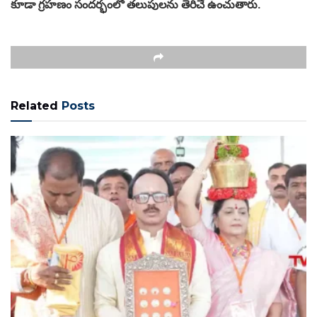
కూడా గ్రహణం సందర్భంలో తలుపులను తెరిచే ఉంచుతారు.
Related
Posts