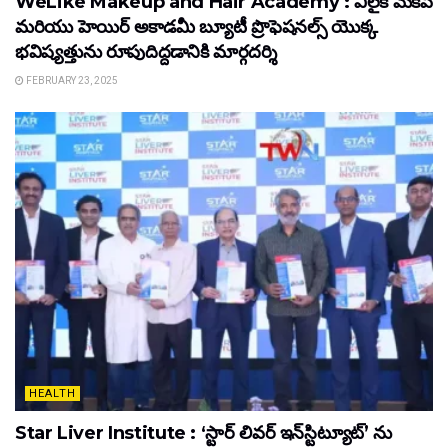
WeLike Makeup and Hair Academy : వీలైక్ మేకప్
మరియు హెయిర్ అకాడమీ బ్యూటీ ప్రొఫెషనల్స్ యొక్క
భవిష్యత్తును రూపుదిద్దడానికి మార్గదర్శి
FEBRUARY 23, 2025
HEALTH
Star Liver Institute : ‘స్టార్ లివర్ ఇన్‌స్టిట్యూట్’ ను