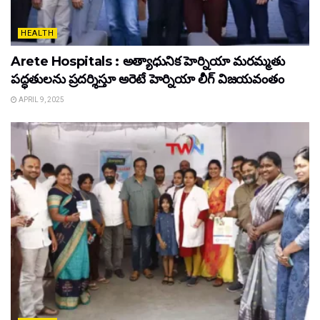
HEALTH
Arete Hospitals : అత్యాధునిక హెర్నియా మరమ్మతు
పద్ధతులను ప్రదర్శిస్తూ అరెటే హెర్నియా లీగ్ విజయవంతం
APRIL 9, 2025