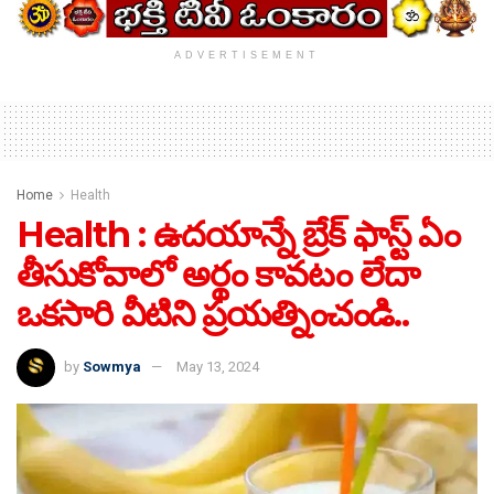
ADVERTISEMENT
Home
Health
Health : ఉదయాన్నే బ్రేక్ ఫాస్ట్ ఏం
తీసుకోవాలో అర్థం కావటం లేదా
ఒకసారి వీటిని ప్రయత్నించండి..
by
Sowmya
May 13, 2024