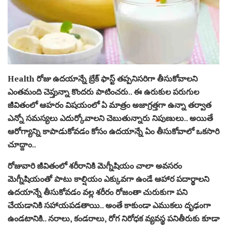
Health రోజు ఉదయాన్నే బ్రేక్ ఫాస్ట్ తప్పనిసరిగా తీసుకోవాలని
ఎంతమంది చెప్తున్నా కొందరు పాటించరు.. ఈ ఉరుకుల పరుగుల
జీవితంలో ఆహరం విషయంలో ఏ మాత్రం అజాగ్రత్తగా ఉన్నా తర్వాత
ఎన్నో సమస్యలు ఎదుర్కోవాలని చెబుతున్నారు నిపుణులు.. అయితే
ఆరోగ్యాన్ని కాపాడుకోవడం కోసం ఉదయాన్నే ఏం తీసుకోవాలో ఒకసారి
చూద్దాం..
రోజువారి జీవితంలో శరీరానికి మెగ్నీషియం చాలా అవసరం
మెగ్నీషియంతో పాటు కాల్షియం ఎక్కువగా ఉండే ఆహార పదార్థాలని
ఉదయాన్నే తీసుకోవడం వల్ల శరీరం రోజంతా చురుకుగా పని
చేయడానికి సహాయపడతాయి.. అంతే కాకుండా ఎముకలు దృఢంగా
ఉండటానికి.. నరాలు, కండరాలు, రోగ నిరోధక వ్యవస్థ పనితీరుకు కూడా