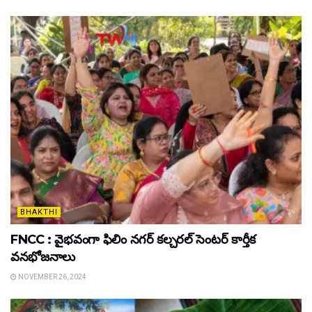
BHAKTHI
FNCC : వైభవంగా ఫిలిం నగర్ కల్చరల్ సెంటర్ కార్తీక
వనభోజనాలు
NOVEMBER 26, 2024