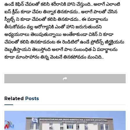
ఉండే కెఫిన్ చేపలతో కలిసి శరీరానికి హాని చేస్తుంది.. అలాగే ఎలాంటి
ఐస్ క్రీమ్ కూడా చేపల తిన్నాక తినకూడదు.. అలాగే పాలతో చేసిన
స్వీట్స్ ని కూడా చేపలతో కలిపి తినకూడదు.. ఈ పదార్థాలను
తీసుకోవడం వల్ల ఆరోగ్యానికి ఎంతో హాని జరుగుతుందని
అధ్యయనాలు తెలుపుతున్నాయి అంతేకాకుండా చికెన్ ని కూడా
చేపలతో కలిపి తినకూడదంట ఈ రెండిటిలో ఉండే ప్రోటీన్స్ జీర్ణక్రియను
దెబ్బతీస్తాయని తెలుస్తోంది అలాగే పాల సంబంధిత ఏ పదార్థాలను
కూడా మాంసాహారం తిన్న వెంటనే తినకపోవడం మంచిది..
Related
Posts