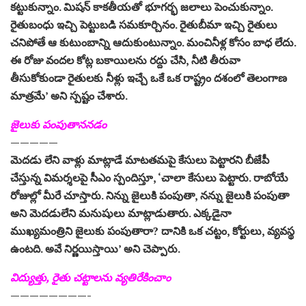
కట్టుకున్నాం. మిషన్‌ కాకతీయతో భూగర్భ జలాలు పెంచుకున్నాం.
రైతుబంధు ఇచ్చి పెట్టుబడి సమకూర్చినం. రైతుబీమా ఇచ్చి రైతులు
చనిపోతే ఆ కుటుంబాన్ని ఆదుకుంటున్నాం. మంచినీళ్ల కోసం బాధ లేదు.
ఈ రోజు వందల కోట్ల బకాయిలను రద్దు చేసి, నీటి తీరువా
తీసుకోకుండా రైతులకు నీళ్లు ఇచ్చే ఒకే ఒక రాష్ట్రం దశంలో తెలంగాణ
మాత్రమే’ అని స్పష్టం చేశారు.
జైలుకు పంపుతాననడం
—————
మెదడు లేని వాళ్లు మాట్లాడే మాటతమపై కేసులు పెట్టారని బీజేపీ
చేస్తున్న విమర్శలపై సీఎం స్పందిస్తూ, ‘చాలా కేసులు పెట్టారు. రాబోయే
రోజుల్లో మీరే చూస్తారు. నిన్ను జైలుకి పంపుతా, నన్ను జైలుకి పంపుతా
అని మెదడులేని మనుషులు మాట్లాడుతారు. ఎక్కడైనా
ముఖ్యమంత్రిని జైలుకు పంపుతారా? దానికి ఒక చట్టం, కోర్టులు, వ్యవస్థ
ఉంటది. అవే నిర్ణయిస్తాయి’ అని చెప్పారు.
విద్యుత్తు, రైతు చట్టాలను వ్యతిరేకించాం
————————-