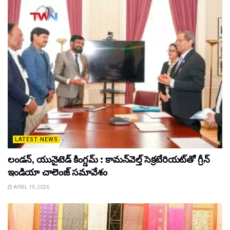
LATEST NEWS
లండన్, యునైటెడ్ కింగ్డమ్ : కామన్‌వెల్త్ సెక్రటేరియట్‌తో గ్రీన్
ఇండియా చాలెంజ్ సమావేశం
APRIL 19, 2026