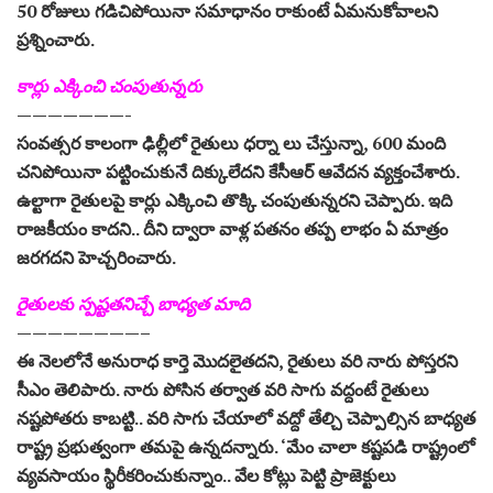
50 రోజులు గడిచిపోయినా సమాధానం రాకుంటే ఏమనుకోవాలని
ప్రశ్నించారు.
కార్లు ఎక్కించి చంపుతున్నరు
———————-
సంవత్సర కాలంగా ఢిల్లీలో రైతులు ధర్నా లు చేస్తున్నా, 600 మంది
చనిపోయినా పట్టించుకునే దిక్కులేదని కేసీఆర్‌ ఆవేదన వ్యక్తంచేశారు.
ఉల్టాగా రైతులపై కార్లు ఎక్కించి తొక్కి చంపుతున్నరని చెప్పారు. ఇది
రాజకీయం కాదని.. దీని ద్వారా వాళ్ల పతనం తప్ప లాభం ఏ మాత్రం
జరగదని హెచ్చరించారు.
రైతులకు స్పష్టతనిచ్చే బాధ్యత మాది
————————–
ఈ నెలలోనే అనురాధ కార్తె మొదలైతదని, రైతులు వరి నారు పోస్తరని
సీఎం తెలిపారు. నారు పోసిన తర్వాత వరి సాగు వద్దంటే రైతులు
నష్టపోతరు కాబట్టి.. వరి సాగు చేయాలో వద్దో తేల్చి చెప్పాల్సిన బాధ్యత
రాష్ట్ర ప్రభుత్వంగా తమపై ఉన్నదన్నారు. ‘మేం చాలా కష్టపడి రాష్ట్రంలో
వ్యవసాయం స్థిరీకరించుకున్నాం.. వేల కోట్లు పెట్టి ప్రాజెక్టులు