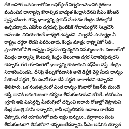
దేశ ఆహార అవసరాలకోసం బఫర్‌స్టాక్‌ నిర్వహించడానికి రైతులు
పండించిన ధాన్యాన్ని కొనాల్సిన బాధ్యత కేంద్రానిదేనని సీఎం కేసీఆర్‌
స్పష్టంచేశారు. కొన్న ధాన్యాన్ని ప్రాసెస్‌ చేయడం కేంద్రం చేతుల్లోనే
ఉన్నదన్నారు. ఎఫ్‌సీఐ దగ్గరున్న సైంటిఫిక్‌ గోదాముల్లోనే నిల్వచేసే
అవకాశం, వినియోగించే బాధ్యత ఉన్నదని.. నిల్వచేసే సామర్థ్యం ఏ
రాష్ట్రం దగ్గరా లేదని వివరించారు. కేంద్రం మాత్రం రాష్ర్టానికో నీతి..
ప్రాంతానికో నీతి అన్నట్టు వ్యవహరిస్తున్నదని విమర్శించారు. పంజాబ్‌లో
మొత్తం ధాన్యాన్ని కొంటున్న కేంద్రం తెలంగాణ దగ్గర నిరాకరిస్తున్నదని
చెప్పారు. గత యాసంగిలో ధాన్యాన్ని కొంటామని ఎఫ్‌సీఐ చెప్తే.. కేంద్రం
నిరాకరించిందని.. దీనిపై తేల్చుకోవడానికి తానే ఢిల్లీకి వెళ్లి మీరు ధాన్యం
సేకరించే పద్ధతి, మీ ఎంవోయూ చేసే పద్ధతి బాగాలేదని చెప్పానని
తెలిపారు. ఒక సంవత్సరంలో ఎంత ధాన్యం కొంటారో సీజన్‌కు ముందే
చెప్తే, దానికి అనుగుణంగా చర్యలు తీసుకుంటామని కోరితే.. జీవోఐఎం
(గ్రూప్‌ ఆఫ్‌ మినిస్టర్స్‌ మీటింగ్‌)లో చర్చించి ఐదారు రోజుల్లో చెప్తామని
కేంద్ర మంత్రి హామీ ఇచ్చారని, కానీ ఇప్పటివరకు జవాబు రాలేదని
చెప్పారు. గత యాసంగిలో ఐదు లక్షల టన్నులు.. వర్షాకాలం పంట
తీసుకుంటరా? తీసుకోరా? చెప్పటంలేదన్నారు. సీఎం అడిగిన తర్వాత