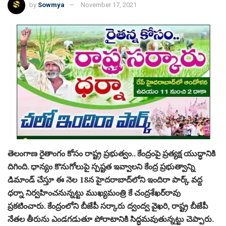
by
Sowmya
November 17, 2021
తెలంగాణ రైతాంగం కోసం రాష్ట్ర ప్రభుత్వం.. కేంద్రంపై ప్రత్యక్ష యుద్ధానికి
దిగింది. ధాన్యం కొనుగోలుపై స్పష్టత ఇవ్వాలని కేంద్ర ప్రభుత్వాన్ని
డిమాండ్‌ చేస్తూ ఈ నెల 18న హైదరాబాద్‌లోని ఇందిరా పార్క్‌ వద్ద
ధర్నా నిర్వహించనున్నట్టు ముఖ్యమంత్రి కే చంద్రశేఖర్‌రావు
ప్రకటించారు. కేంద్రంలోని బీజేపీ సర్కారు ద్వంద్వ వైఖరి, రాష్ట్ర బీజేపీ
నేతల తీరును ఎండగడుతూ పోరాటానికి సిద్ధమవుతున్నట్టు చెప్పారు.