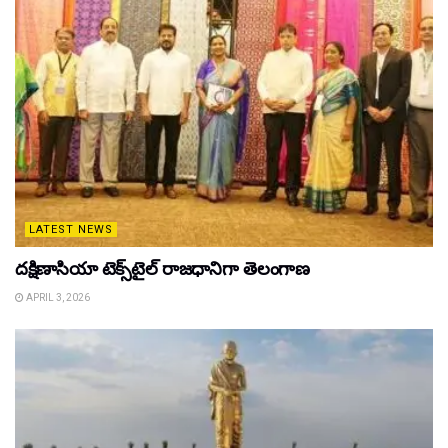
LATEST NEWS
దక్షిణాసియా టెక్స్‌టైల్ రాజధానిగా తెలంగాణ
APRIL 3, 2026