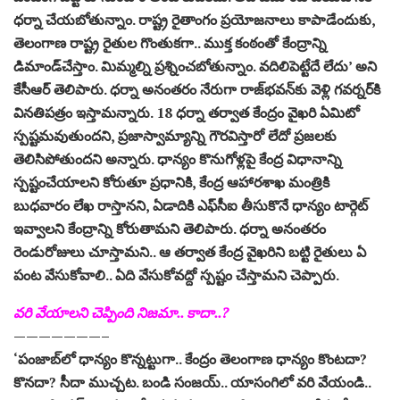
ధర్నా చేయబోతున్నాం. రాష్ట్ర రైతాంగం ప్రయోజనాలు కాపాడేందుకు,
తెలంగాణ రాష్ట్ర రైతుల గొంతుకగా.. ముక్త కంఠంతో కేంద్రాన్ని
డిమాండ్‌చేస్తాం. మిమ్మల్ని ప్రశ్నించబోతున్నాం. వదిలిపెట్టేదే లేదు’ అని
కేసీఆర్‌ తెలిపారు. ధర్నా అనంతరం నేరుగా రాజ్‌భవన్‌కు వెళ్లి గవర్నర్‌కి
వినతిపత్రం ఇస్తామన్నారు. 18 ధర్నా తర్వాత కేంద్రం వైఖరి ఏమిటో
స్పష్టమవుతుందని, ప్రజాస్వామ్యాన్ని గౌరవిస్తారో లేదో ప్రజలకు
తెలిసిపోతుందని అన్నారు. ధాన్యం కొనుగోళ్లపై కేంద్ర విధానాన్ని
స్పష్టంచేయాలని కోరుతూ ప్రధానికి, కేంద్ర ఆహారశాఖ మంత్రికి
బుధవారం లేఖ రాస్తానని, ఏడాదికి ఎఫ్‌సీఐ తీసుకొనే ధాన్యం టార్గెట్‌
ఇవ్వాలని కేంద్రాన్ని కోరుతామని తెలిపారు. ధర్నా అనంతరం
రెండురోజులు చూస్తామని.. ఆ తర్వాత కేంద్ర వైఖరిని బట్టి రైతులు ఏ
పంట వేసుకోవాలి.. ఏది వేసుకోవద్దో స్పష్టం చేస్తామని చెప్పారు.
వరి వేయాలని చెప్పింది నిజమా.. కాదా..?
———————–
‘పంజాబ్‌లో ధాన్యం కొన్నట్టుగా.. కేంద్రం తెలంగాణ ధాన్యం కొంటదా?
కొనదా? సీదా ముచ్చట. బండి సంజయ్‌.. యాసంగిలో వరి వేయండి..