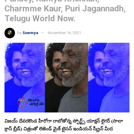
Charmme Kaur, Puri Jagannadh,
Telugu World Now.
by
Sowmya
November 16, 2021
విజయ్ దేవరకొండ హీరోగా రాబోతోన్న స్పోర్ట్స్ యాక్షన్ లైగర్ (సాలా
క్రాస్ బ్రీడ్) చిత్రంతో లెజెండ్ మైక్ టైసన్ ఇండియన్ స్క్రీన్ మీద