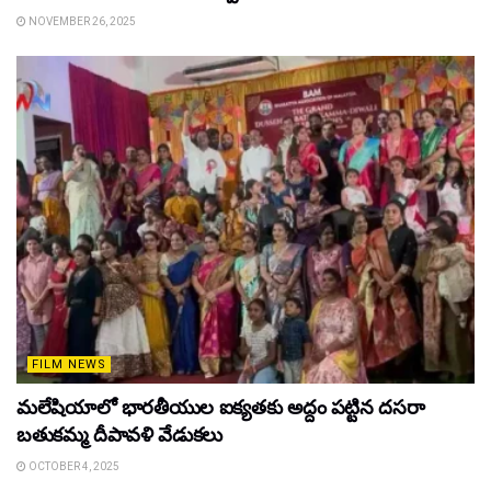
NOVEMBER 26, 2025
FILM NEWS
మలేషియాలో భారతీయుల ఐక్యతకు అద్దం పట్టిన దసరా
బతుకమ్మ దీపావళి వేడుకలు
OCTOBER 4, 2025