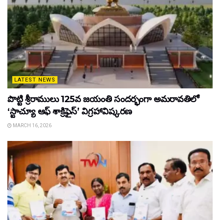
LATEST NEWS
పొట్టి శ్రీరాములు 125వ జయంతి సందర్భంగా అమరావతిలో
‘స్టాచ్యూ ఆఫ్ శాక్రిఫైస్’ విగ్రహావిష్కరణ
MARCH 16, 2026