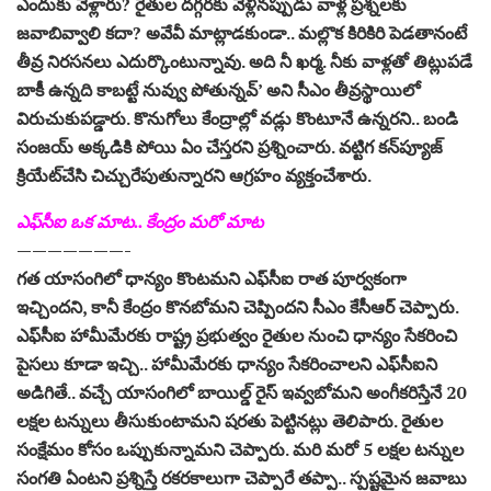
ఎందుకు వెళ్లారు? రైతుల దగ్గరకు వెళ్లినప్పుడు వాళ్ల ప్రశ్నలకు
జవాబివ్వాలి కదా? అవేవీ మాట్లాడకుండా.. మల్లొక కిరికిరి పెడతానంటే
తీవ్ర నిరసనలు ఎదుర్కొంటున్నావు. అది నీ ఖర్మ. నీకు వాళ్లతో తిట్లుపడే
బాకీ ఉన్నది కాబట్టే నువ్వు పోతున్నవ్‌’ అని సీఎం తీవ్రస్థాయిలో
విరుచుకుపడ్డారు. కొనుగోలు కేంద్రాల్లో వడ్లు కొంటూనే ఉన్నరని.. బండి
సంజయ్‌ అక్కడికి పోయి ఏం చేస్తరని ప్రశ్నించారు. వట్టిగ కన్‌ప్యూజ్‌
క్రియేట్‌చేసి చిచ్చురేపుతున్నారని ఆగ్రహం వ్యక్తంచేశారు.
ఎఫ్‌సీఐ ఒక మాట.. కేంద్రం మరో మాట
———————-
గత యాసంగిలో ధాన్యం కొంటమని ఎఫ్‌సీఐ రాత పూర్వకంగా
ఇచ్చిందని, కానీ కేంద్రం కొనబోమని చెప్పిందని సీఎం కేసీఆర్‌ చెప్పారు.
ఎఫ్‌సీఐ హామీమేరకు రాష్ట్ర ప్రభుత్వం రైతుల నుంచి ధాన్యం సేకరించి
పైసలు కూడా ఇచ్చి.. హామీమేరకు ధాన్యం సేకరించాలని ఎఫ్‌సీఐని
అడిగితే.. వచ్చే యాసంగిలో బాయిల్డ్‌ రైస్‌ ఇవ్వబోమని అంగీకరిస్తేనే 20
లక్షల టన్నులు తీసుకుంటామని షరతు పెట్టినట్లు తెలిపారు. రైతుల
సంక్షేమం కోసం ఒప్పుకున్నామని చెప్పారు. మరి మరో 5 లక్షల టన్నుల
సంగతి ఏంటని ప్రశ్నిస్తే రకరకాలుగా చెప్పారే తప్పా.. స్పష్టమైన జవాబు