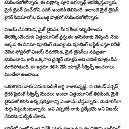
కనిపించబోతోన్నారు. ఈ చిత్రాన్ని పూరి జగన్నాథ్ తెరకెక్కిస్తున్నారు.
మైక్ టైసన్ పంచ్‌లోని పవర్ అందరికీ తెలిసిందే. అలాంటి మైక్ టైసన్
లైగర్ సినిమాలో ఓ ముఖ్య పాత్రలో కనిపించబోతోన్నారు.
విజయ్ దేవరకొండ, మైక్ టైసన్‌ల మీద కీలక సన్నివేశాలను
తెరకెక్కించేందుకు చిత్రయూనిట్ ప్రస్తుతం అమెరికాకు వెళ్ళింది. నేడు
అక్కడ ఈ సినిమా షూటింగ్ మొదలైంది. షూటింగ్ అప్డేట్ ఇస్తూ రిలీజ్
చేసిన పోస్టర్‌లో విజయ్ దేవరకొండ, మైక్ టైసన్‌లు నవ్వుతూ
కనిపించారు. కానీ ఒక్కసారి డైరెక్టర్ యాక్షన్ అని చెబితే మాత్రం సీన్
మారిపోతుంది. ఈ ఇద్దరూ కలిసి చేసే యాక్షన్ సీక్వెన్స్‌ అంచనాలు
మించేలా ఉంటాయి.
ఒకరికొకరు వారు ఎదురుపడితే అగ్గి రాజుకున్నట్టే.. ది లెజెండ్ వర్సెస్
లైగర్ ఫైటింగ్ సీక్వెన్స్ మొదలు అంటూ చిత్రయూనిట్ తెలిపింది. మైక్
టైసన్‌తో కలిసి ఉన్న ప్రతీక్షణాన్ని ఎంజాయ్ చేస్తున్నాను. మెమోరీస్‌గా
గుర్తు పెట్టుకుంటున్నాను. అవి ఎప్పటికీ నాకు ప్రత్యేకమే అని విజయ్
దేవరకొండ ట్వీట్ చేశారు.
లైగర్‌లో ఎంతో మంది విదేశీ ఫైటర్లు కూడా ఉన్న ఈ చిత్రాన్ని బాలీవుడ్