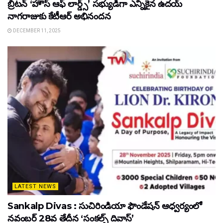
బ్రిటన్ ‘హౌస్ ఆఫ్ లార్డ్స్’ సభ్యుడిగా ఎన్నికైన ఉదయ్
నాగరాజుకు కేటీఆర్ అభినందన
DECEMBER 11, 2025
LATEST NEWS
Sankalp Divas : సుచిరిండియా ఫౌండేషన్ ఆధ్వర్యంలో
నవంబర్ 28వ తేదీన ‘సంకల్ప్ దివాస్’