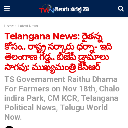
Home
Latest News
Telangana News: రైతన్న
కోసం.. రాష్ట్ర సర్కారు ధర్నా- ఇది
తెలంగాణ గడ్డ.. బీజేపీ డ్రామాలు
సాగవు: ముఖ్యమంత్రి కేసీఆర్‌
TS Governament Raithu Dharna
For Farmers on Nov 18th, Chalo
indira Park, CM KCR, Telangana
Political News, Telugu World
Now.