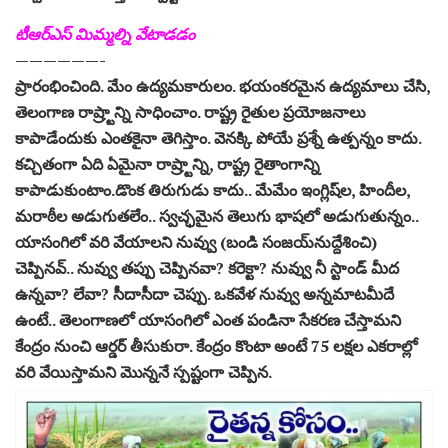
టీఆర్‌ఎస్‌ మిమ్మల్ని వేటాడడం
——————-
ప్రారంభించింది. మేం ఉద్యమకారులం. భయంకరమైన ఉద్యమాలు చేసి,
తెలంగాణ రాష్ర్టాన్ని సాధించాం. రాష్ట్ర రైతుల ప్రయోజనాలు
కాపాడేందుకు ఎంతకైనా తెగిస్తాం. వెనక్కి పోయే ప్రశ్నే ఉత్పన్నం కాదు.
కచ్చితంగా ఏది ఏమైనా రాష్ర్టాన్ని, రాష్ట్ర రైతాంగాన్ని
కాపాడుకుంటాం.డొంక తిరుగుడు కాదు.. మేమేం ఇంగ్లిష్‌ల, హిందీల,
మరాఠీల అడుగుతలేం.. స్వచ్ఛమైన తెలుగు భాషలో అడుగుతున్నం..
యాసంగిలో వరి వేయాలని నువ్వు (బండి సంజయ్‌నుద్దేశించి)
చెప్పినవ్‌.. నువ్వు తప్పు చెప్పినవా? కరెక్టా? నువ్వు నీ స్టాండ్‌ మీద
ఉన్నవా? లేవా? సీదాసీదా చెప్పు. ఒకవేళ నువ్వు అన్నమాటమీదే
ఉంటే.. తెలంగాణలో యాసంగిలో ఎంత పండినా సేకరణ చేస్తామని
కేంద్రం నుంచి ఆర్డర్‌ తీసుకురా. కేంద్రం కొంటా అంటే 75 లక్షల ఎకరాల్లో
వరి వేయిస్తామని మొన్ననే స్పష్టంగా చెప్పిన.