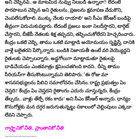
అని చెప్పినవ్‌.. ఆ మాటమీద నువ్వు నిలబడి ఉన్నావా? లేదంటే
పొరపాటున చెప్పిన అని రైతులను, ప్రజలను క్షమాపణ వేడుకొని,
చెంపలేసుకోవాలి. ముక్కు నేలకు రాయాలి’ అని సీఎం కేసీఆర్‌ బండిపై
తీవ్రంగా విరుచుకుపడ్డారు. లేదంటే ప్రజలు ఇంకా నిలదీస్తారని, టార్గెట్‌
చేస్తారని, బీజేపీ నేతలకు శిక్ష తప్పదని, తప్పించుకోలేరని హెచ్చరించారు.
కేంద్రం ఒకటి చెప్పి, తాము ఒకటి మాట్లాడి అయోమయం సృష్టిస్తే, దానికి
వాళ్లే బలైతరని పేర్కొన్నారు. బండికి నిజాయతీ ఉంటే వరి వెయ్యొద్దని
రైతులకు చెప్పాలన్నారు. అడ్డగోలుగా మాట్లాడుతూ రైతులపై
దాడిచేయడం ఎంతమాత్రం క్షమించతగింది కాదని.. దీన్ని తాము
సీరియస్‌గా తీసుకొంటున్నామని తెలిపారు. ‘ఈ రోజు మా
శాసనసభ్యులను పిలిచి సమాలోచనం చేసినం. రాష్ట్ర ప్రభుత్వం ఏం
చెప్తది? కేంద్రం ఏం చెప్తదని రైతాంగం ఎదురు చూస్తున్నరు. కేంద్రం
తేల్చదు.. వాళ్లు తేల్చే రకం కాదు’ అని సీఎం కేసీఆర్‌ అన్నారు. ధాన్యం
కొనుగోళ్లకు మన దగ్గర జరుగుతున్నట్టు సకాలంలో చెల్లింపులు ఎక్కడా
లేవని చెప్పారు.
రాష్ర్టానికో నీతి.. ప్రాంతానికో నీతి
———————-