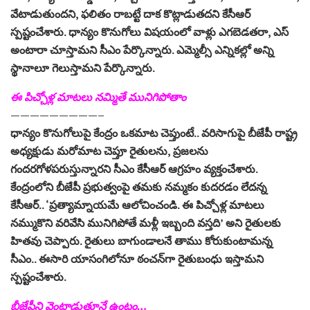
వేటాడుతుందని, ఫలితం రాబట్టే దాక కొట్లాడుతదని కేసీఆర్‌
స్పష్టంచేశారు. ధాన్యం కొనుగోలు విషయంలో వాళ్లు ఎగబెడతరా, ఎస్‌
అంటారా చూస్తామని సీఎం పేర్కొన్నారు. ఎమ్మెల్సీ ఎన్నికల్లో అన్ని
స్థానాలూ గెలుస్తామని పేర్కొన్నారు.
ఈ పిచ్చోళ్ల మాటలు నమ్మితే మునిగిపోతాం
—————————–
ధాన్యం కొనుగోలుపై కేంద్రం ఒకమాట చెప్తుంటే.. వరిసాగుపై బీజేపీ రాష్ట్ర
అధ్యక్షుడు మరోమాట చెప్తూ రైతులను, ప్రజలను
గందరగోళపరుస్తున్నారని సీఎం కేసీఆర్‌ ఆగ్రహం వ్యక్తంచేశారు.
కేంద్రంలోని బీజేపీ ప్రభుత్వంపై తమకు నమ్మకం కుదరడం లేదన్న
కేసీఆర్‌.. ‘ప్రత్యామ్నాయమే ఆలోచించండి. ఈ పిచ్చోళ్ల మాటలు
నమ్ముకొని వరివేసి మునిగిపోతే మళ్లీ ఇబ్బంది వస్తది’ అని రైతులకు
హితవు చెప్పారు. రైతులు బాగుండాలనే తాము కోరుకుంటామన్న
సీఎం.. ఈసారి యాసంగిలోనూ ఠంచన్‌గా రైతుబంధు ఇస్తామని
స్పష్టంచేశారు.
బీజేపీని వెంటాడుతూనే ఉంటం…