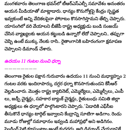
మంగళవారం తెలంగాణ భవన్‌లో టీఆర్‌ఎస్‌ఎల్పీ సమావేశం అనంతరం
ఆయన మీడియాతో మాట్లాడారు. ధాన్యం కొనుగోళ్లపై కేంద్రం స్పష్టత
ఇవ్వకుంటే అన్ని వేదికలపైనా పోరాటం కొనసాగిస్తామని తేల్చి చెప్పారు.
యాసంగిలో వరి వేయాలని బీజేపీ రాష్ట్ర అధ్యక్షుడు బండి సంజయ్‌
చేసిన వ్యాఖ్యలకు ఆయన కట్టుబడి ఉన్నారో లేదో చెప్పాలని.. తప్పుగా
చెప్పి ఉంటే ముక్కు నేలకు రాసి.. రైతాంగానికి బహిరంగంగా క్షమాపణ
చెప్పాలని డిమాండ్‌ చేశారు.
ఉదయం 11 గంటల నుంచి ధర్నా
————————
తెలంగాణ రైతుల పక్షాన గురువారం ఉదయం 11 నుంచి మధ్యాహ్నం 2
గంటల వరకు ఇందిరాపార్కు దగ్గర ధర్నా కొనసాగుతుందని కేసీఆర్‌
వెల్లడించారు. మొత్తం రాష్ట్ర క్యాబినెట్‌, ఎమ్మెల్యేలు, ఎమ్మెల్సీలు, ఎంపీ
లు, జడ్పీ చైర్మన్లు, సహకార బ్యాంక్‌ చైర్మన్లు, రైతుబంధు సమితి జిల్లా
అధ్యక్షులు ఈ ధర్నాలో పాల్గొంటారని చెప్పారు. ‘ఏడాదికి ఎఫ్‌సీఐ
తీసుకొనే ధాన్యం టార్గెట్‌ ఇవ్వాలని కేంద్రాన్ని సూటిగా అడిగాం. రెండు
మూడు రోజుల్లో సమాధానం ఇవ్వండి మహాప్రభో అని అడిగినం.
పెండింగ్‌ పెట్టి కూసుంటాం అంటే కుదరదు. అది డిమాండ్‌ చేయడానికే