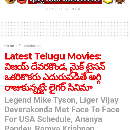
ADVERTISEMENT
Home
Entertainment
Latest Telugu Movies:
విజయ్ దేవరకొండ, మైక్ టైసన్
ఒకరికొకరు ఎదురుపడితే అగ్గి
రాజుకున్నట్టే: లైగర్‌ సినిమా
Legend Mike Tyson, Liger Vijay
Deverakonda Met Face To Face
For USA Schedule, Ananya
Pandey, Ramya Krishnan,