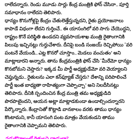
రాలేదన్నారు. రెండు మూడు సార్లు కేంద్ర మంత్రికి ఫోన్‌ చేసినా.. పూర్తి
సమాధానం రాలేదని తెలిపారు.
ధాన్యం కొనుగోళ్లపై కేంద్రం చేతులెత్తేస్తున్నదని, రైతు ప్రయోజనాలు
కాపాడే విధంగా లేదని గుర్తించే.. ఈ యాసంగిలో వరి సాగు చేయొద్దని,
రాష్ట్రం కొనే పరిస్థితి ఉండదని వ్యవసాయశాఖ మంత్రి రైతాంగానికి
పిలుపు ఇచ్చినట్లు గుర్తుచేశారు. దీనిపై బండి సంజయ్‌ రెచ్చిపోయి ‘వరి
పంటనే వేయండి.. ఎట్ల కొనరో చూస్తాం.. మెడలు వంచుతం’ అని
మాట్లాడారని అన్నారు. తాను కేంద్రమంత్రికి ఫోన్‌ చేసి ‘మీరేమో ధాన్యం
కొనబోమని చెప్తారు? ఇక్కడ మీ పార్టీ అధ్యక్షుడేమో వరి వెయ్యాలని
చెప్తున్నడు.. రైతులను ఎలా కన్‌ఫ్యూజ్‌ చేస్తరు? దేశాన్ని పరిపాలించే
పార్టీ ఇంత బాధ్యతా రాహిత్యంగా చెప్పొచ్చా’ అని నిలదీసినట్లు
తెలిపారు. దీనికి స్పందించిన కేంద్ర మంత్రి తమ అధ్యక్షుడిది
పొరపాటైందని, ఆయన అట్లా మాట్లాడకుండా ఉండాల్సిందన్నారని
పేర్కొన్నారు. కేంద్రానితో కొట్లాడి వానకాలం వరకు తాము ధాన్యం
కొంటామని, కానీ యాసంగి పంట మాత్రం వేయకండని తాము
రైతాంగానికి చెప్పామని తెలిపారు.
వడ్లుకొనాలంటే రైతులపై దాడులా?