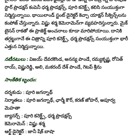
స్టార్ ప్రొడక్షన్ కంపెనీ ధర్మ ప్రొడక్షన్స్, పూరి కనెక్ట్స్ కలిసి సంయుక్తంగా
నిర్మిస్తున్నాయి. థాయిలాండ్ స్టంట్ డైరెక్టర్ కెచ్చా యాక్షన్ సీక్వెన్స్‌లను
కంపోజ్ చేస్తున్నారు. విష్ణు శర్మ కెమెరామెన్‌గా వ్యవహరిస్తున్నారు. మైక్
టైసన్ రాకతో ఈ ప్రాజెక్ట్ అంచనాలు కూడా మారిపోయాయి. దానికి
తగ్గట్టుగానే ఈ చిత్రాన్ని పూరి కనెక్ట్స్, ధర్మ ప్రొడక్షన్స్ సంయుక్తంగా భారీ
ఎత్తున నిర్మిస్తున్నాయి.
నటీనటులు :
విజయ్ దేవరకొండ, అనన్య పాండే, రమ్యకృష్ణ, రోనిత్
రాయ్, విష్ణురెడ్డి, ఆలి, మకరంద్ దేశ్ పాండే, గెటప్ శ్రీను
సాంకేతిక బృందం:
దర్శకుడు : పూరి జగన్నాథ్
నిర్మాతలు : పూరి జగన్నాథ్, ఛార్మీ కౌర్, కరణ్ జోహర్, అపూర్వ
మెహతా
బ్యానర్స్ : పూరి కనెక్ట్స్, ధర్మ ప్రొడక్షన్స్
కెమెరామెన్ : విష్ణు శర్మ
ఆర్ట్ డైరెక్టర్ : జానీ షేక్ బాషా