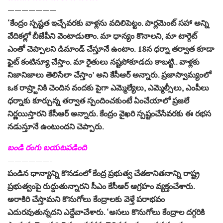
———————
‘కేంద్రం స్పష్టత ఇచ్చేవరకు వాళ్లను వదిలిపెట్టం. పార్లమెంట్‌ సహా అన్ని
వేదికల్లో బీజేపీని వెంటాడుతాం. మా ధాన్యం కొనాలని, మా టార్గెట్‌
ఎంతో చెప్పాలని డిమాండ్‌ చేస్తూనే ఉంటాం. 18న ధర్నా తర్వాత కూడా
ఫైట్‌ కంటిన్యూ చేస్తాం. మా రైతులు నష్టపోకూడదు కాబట్టి.. వాళ్లకు
నిజానిజాలు తెలిసేలా చేస్తాం’ అని కేసీఆర్‌ అన్నారు. ప్రజాస్వామ్యంలో
ఒక రాష్ర్టానికి చెందిన వందకు పైగా ఎమ్మెల్యేలు, ఎమ్మెల్సీలు, ఎంపీలు
ధర్నాకు కూర్చున్న తర్వాత స్పందించకుంటే ఏంచేయాలో ప్రజలే
నిర్ణయిస్తారని కేసీఆర్‌ అన్నారు. కేంద్రం వైఖరి స్పష్టంచేసేవరకు ఈ రభస
నడుస్తూనే ఉంటుందని చెప్పారు.
బండి రంగు బయటపడింది
——————-
పండిన ధాన్యాన్ని కొనడంలో కేంద్ర ప్రభుత్వ చేతకానితనాన్ని రాష్ట్ర
ప్రభుత్వంపై రుద్దుతున్నారని సీఎం కేసీఆర్‌ ఆగ్రహం వ్యక్తంచేశారు.
అరాకిరి చేస్తామని కొనుగోలు కేంద్రాలకు వెళ్తే పరాభవం
ఎదురవుతున్నదని ఎద్దేవాచేశారు. ‘అసలు కొనుగోలు కేంద్రాల దగ్గరికి