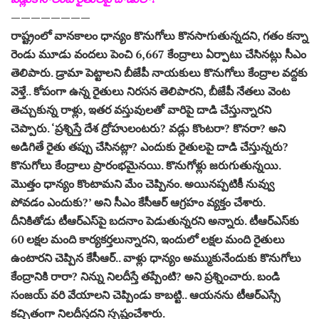
————————
రాష్ట్రంలో వానకాలం ధాన్యం కొనుగోలు కొనసాగుతున్నదని, గతం కన్నా
రెండు మూడు వందలు పెంచి 6,667 కేంద్రాలు ఏర్పాటు చేసినట్లు సీఎం
తెలిపారు. డ్రామా పెట్టాలని బీజేపీ నాయకులు కొనుగోలు కేంద్రాల వద్దకు
వెళ్తే.. కోపంగా ఉన్న రైతులు నిరసన తెలిపారని, బీజేపీ నేతలు వెంట
తెచ్చుకున్న రాళ్లు, ఇతర వస్తువులతో వారిపై దాడి చేస్తున్నారని
చెప్పారు. ‘ప్రశ్నిస్తే దేశ ద్రోహులంటరు? వడ్లు కొంటరా? కొనరా? అని
అడిగితే రైతు తప్పు చేసినట్లా? ఎందుకు రైతులపై దాడి చేస్తున్నరు?
కొనుగోలు కేంద్రాలు ప్రారంభమైనయి. కొనుగోళ్లు జరుగుతున్నయి.
మొత్తం ధాన్యం కొంటామని మేం చెప్పినం. అయినప్పటికీ నువ్వు
పోవడం ఎందుకు?’ అని సీఎం కేసీఆర్‌ ఆగ్రహం వ్యక్తం చేశారు.
దీనికితోడు టీఆర్‌ఎస్‌పై బదనాం పెడుతున్నరని అన్నారు. టీఆర్‌ఎస్‌కు
60 లక్షల మంది కార్యకర్తలున్నారని, ఇందులో లక్షల మంది రైతులు
ఉంటారని చెప్పిన కేసీఆర్‌.. వాళ్లు ధాన్యం అమ్ముకునేందుకు కొనుగోలు
కేంద్రానికి రారా? నిన్ను నిలదీస్తే తప్పేంటి? అని ప్రశ్నించారు. బండి
సంజయ్‌ వరి వేయాలని చెప్పిండు కాబట్టి.. ఆయనను టీఆర్‌ఎస్సే
కచ్చితంగా నిలదీస్తదని స్పష్టంచేశారు.