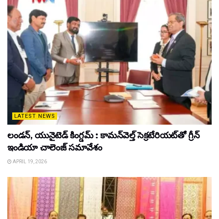
LATEST NEWS
లండన్, యునైటెడ్ కింగ్డమ్ : కామన్‌వెల్త్ సెక్రటేరియట్‌తో గ్రీన్
ఇండియా చాలెంజ్ సమావేశం
APRIL 19, 2026