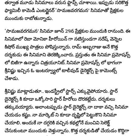
తర్వాత మూడు సినిమాలు వరుస ఫ్లాప్స్ చూశాయి. ఇప్పుడు సరికొత్త
ఫ్యామిలీ కామెడీ ఎంటర్టైనర్ ‘సామజవరగమన’ సినిమాతో ప్రేక్షకుల
ముందుకు రాబోతున్నాడు.
‘సామజవరగమన’ సినిమా జూన్ 29న ప్రేక్షకుల ముందుకి రానుంది. ఈ
సినిమాలో రెబా మోనికా హీరోయిన్ గా నటిస్తుండగా నరేష్, వెన్నెల
కిషోర్ ముఖ్య పాత్రలు పోషిస్తున్నారు. రామ్ అబ్బరాజు అనే కొత్త
దర్శకుడు ఈ సినిమాని తెరకెక్కించారు. ప్రస్తుతం ఈ సినిమా ప్రమోషన్స్
లో బిజీగా ఉన్నారు చిత్రయూనిట్. సినిమా ప్రమోషన్స్ లో భాగంగా
శ్రీవిష్ణు ఇచ్చిన ఓ ఇంటర్వ్యూలో టాలీవుడ్ డైరెక్టర్స్ పై కామెంట్స్
చేశాడు.
శ్రీవిష్ణు మాట్లాడుతూ.. ఇండస్ట్రీలో స్టార్స్ ఎక్కువైపోయారు. స్టార్
డైరెక్టర్స్ కి కూడా ఒక్కోసారి స్టార్ హీరోలు దొరకట్లేదు. దర్శకులు
తక్కువయ్యారు. అలాంటప్పుడు స్టార్ డైరెక్టర్స్ నా దాకా వచ్చి సినిమా
చేయడం కష్టం. నా మార్కెట్ ని కూడా దృష్టిలో పెట్టుకొని సినిమా
చేయాలి. అందుకే నా దగ్గరికి వచ్చిన కథల్లోనే మంచివి సెలెక్ట్
చేసుకుంటూ ముందుకు వెళ్తున్నాను. కొత్త దర్శకుడితో చేయడం కొద్దిగా