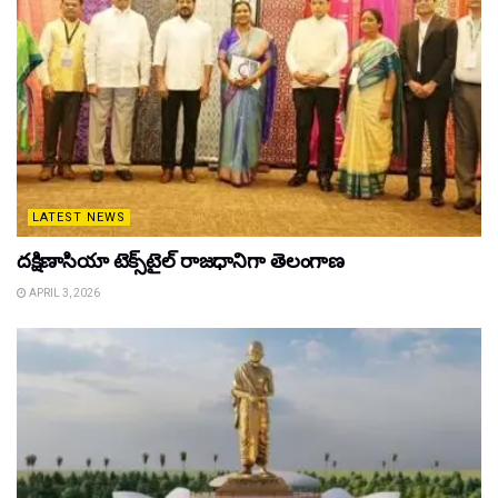
LATEST NEWS
దక్షిణాసియా టెక్స్‌టైల్ రాజధానిగా తెలంగాణ
APRIL 3, 2026