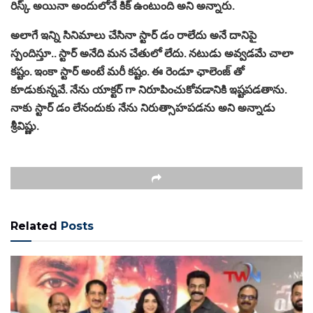
రిస్క్ అయినా అందులోనే కిక్ ఉంటుంది అని అన్నారు.
అలాగే ఇన్ని సినిమాలు చేసినా స్టార్ డం రాలేదు అనే దానిపై
స్పందిస్తూ.. స్టార్ అనేది మన చేతులో లేదు. నటుడు అవ్వడమే చాలా
కష్టం. ఇంకా స్టార్ అంటే మరీ కష్టం. ఈ రెండూ ఛాలెంజ్ తో
కూడుకున్నవే. నేను యాక్టర్ గా నిరూపించుకోవడానికి ఇష్టపడతాను.
నాకు స్టార్ డం లేనందుకు నేను నిరుత్సాహపడను అని అన్నాడు
శ్రీవిష్ణు.
Related
Posts