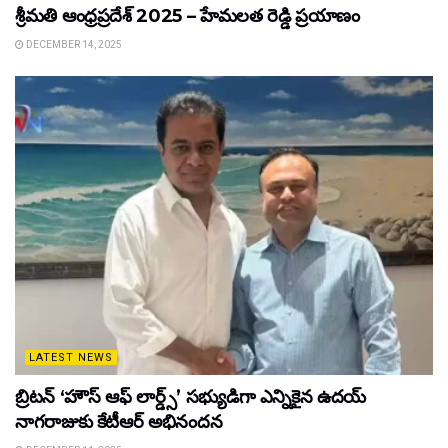
శ్రీమతి ఆంధ్రప్రదేశ్ 2025 – హేమలత రెడ్డి ప్రయాణం
DECEMBER 14, 2025
LATEST NEWS
బ్రిటన్ ‘హౌస్ ఆఫ్ లార్డ్స్’ సభ్యుడిగా ఎన్నికైన ఉదయ్
నాగరాజుకు కేటీఆర్ అభినందన