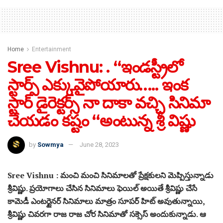
Home
Entertainment
Sree Vishnu: . “ఇండస్ట్రీలో
స్టార్స్ ఎక్కువైపోయారు….. ఇంక
స్టార్ డైరెక్టర్స్ నా దాకా వచ్చి సినిమా
చేయడం కష్టం “అంటున్న శ్రీ విష్ణు
by
Sowmya
June 28, 2023
Sree Vishnu : మంచి మంచి సినిమాలతో ప్రేక్షకులని మెప్పిస్తున్నాడు
శ్రీవిష్ణు. ప్రయోగాలు చేసిన సినిమాలు ఫెయిల్ అయితే శ్రీవిష్ణు చేసే
కామెడీ ఎంటర్టైనర్ సినిమాలు మాత్రం సూపర్ హిట్ అవుతున్నాయి,
శ్రీవిష్ణు చివరగా రాజ రాజ చోర సినిమాతో సక్సెస్ అందుకున్నాడు. ఆ