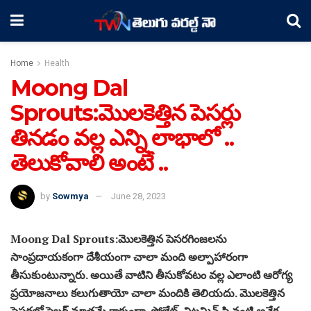
Home
Health
Moong Dal
Sprouts:మొలకెత్తిన పెసర్లు
తినడం వల్ల ఎన్ని లాభాలో ..
తెలుకోవాలి అంటే ..
by
Sowmya
June 28, 2023
Moong Dal Sprouts:మొలకెత్తిన పెసరగింజలను
సాంప్రదాయకంగా దేశీయంగా చాలా మంది అల్పాహారంగా
తీసుకుంటున్నారు. అయితే వాటిని తీసుకోవటం వల్ల ఎలాంటి ఆరోగ్య
ప్రయోజనాలు కలుగుతాయో చాలా మందికి తెలియదు. మొలకెత్తిన
పెసర్లలో ఫైబర్ మాత్రమే కాకుండా, ఫోలేట్, విటమిన్ సి వంటి అనేక