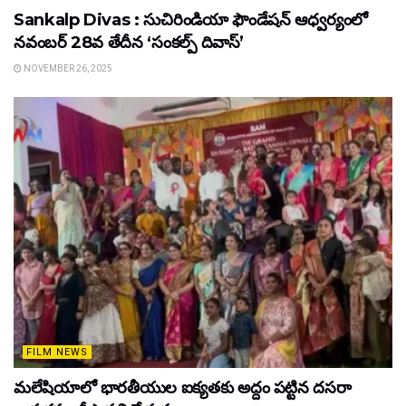
Sankalp Divas : సుచిరిండియా ఫౌండేషన్ ఆధ్వర్యంలో
నవంబర్ 28వ తేదీన ‘సంకల్ప్ దివాస్’
NOVEMBER 26, 2025
FILM NEWS
మలేషియాలో భారతీయుల ఐక్యతకు అద్దం పట్టిన దసరా