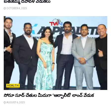
బతుకమ్మ దీపావళి వేడుకలు
OCTOBER 4, 2025
HEALTH
సోనూ సూద్ చేతుల మీదుగా ‘ఆల్ఫాలీట్’ లాంచ్ వేడుక
AUGUST 6, 2025