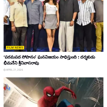
FILM NEWS
‘పరమపద సోపానం’ ఘనవిజయం సాధిస్తుంది : దర్శకుడు
భీమనేని శ్రీనివాసరావు
APRIL 21, 2026