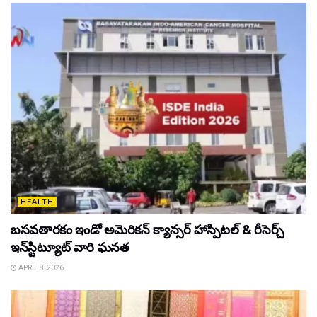
HEALTH
బసవతారకం ఇండో అమెరికన్ క్యాన్సర్ హాస్పిటల్ & రీసెర్చ్
ఇన్‌స్టిట్యూట్ వారి ఘనత
APRIL 8, 2026