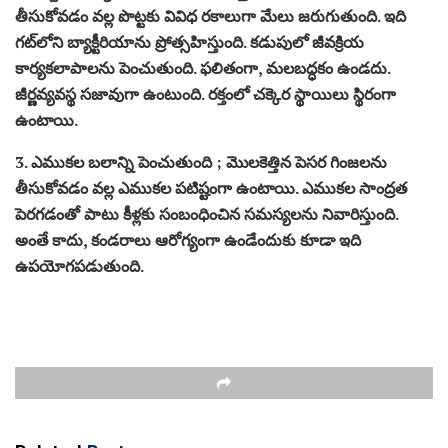
తీసుకోవడం వల్ల పొట్టకు వివిధ రకాలుగా మేలు జరుగుతుంది. ఇది
గట్‌లోని బ్యాక్టీరియాను ప్రోత్సహిస్తుంది. కడుపులో జీవక్రియ
కార్యకలాపాలను పెంచుతుంది. ఫలితంగా, మలబద్ధకం ఉండదు.
జీర్ణవ్యవస్థ సజావుగా ఉంటుంది. రక్తంలో చక్కెర స్థాయిలు స్థిరంగా
ఉంటాయి.
3. ఎముకల బలాన్ని పెంచుతుంది ; మొలకెత్తిన పెసర గింజలను
తీసుకోవడం వల్ల ఎముకల పటిష్టంగా ఉంటాయి. ఎముకల సాంద్రత
పెరగడంతో పాటు కీళ్లకు సంబంధించిన సమస్యలను నివారిస్తుంది.
అంతే కాదు, కండరాలు ఆరోగ్యంగా ఉండేందుకు కూడా ఇది
ఉపయోగపడుతుంది.