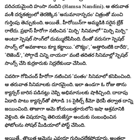
ప‌రిచ‌య‌మైంది హంసా నందిని (Hamsa Nandini). ఆ త‌రువాత
వంశీ ద‌ర్శ‌క‌త్వంలో తెర‌కెక్కిన ‘అనుమానాస్ప‌దం’ చిత్రంతో మంచి
గుర్తింపు తెచ్చుకుంది. అయితే.. హీరోయిన్‌గా అమ్మ‌డికి స‌రైన బ్రేక్
రాలేదు. ప్ర‌భాస్ హీరోగా న‌టించిన ‘మిర్చి’ సినిమాలో “మిర్చి మిర్చి”
అంటూ స్పెష‌ల్ సాంగ్‌లో దుమ్ములేపేసింది. దీంతో వ‌రుస‌గా స్పెష‌ల్
సాంగ్స్ లో అవ‌కాశాలు క్యూ క‌ట్టాయి. ‘లౌక్యం’, ‘అత్తారింటికి దారేది’,
‘లెజెండ్‌’, ‘సోగ్గాడే చిన్ని నాయనా’ వంటి త‌దిత‌ర సినిమాల్లో స్పెష‌ల్
సాంగ్స్ చేసి కుర్ర‌కారుకు నిద్ర‌లేకుండా చేసింది.
చివ‌రిగా గోపిచంద్ హీరోగా న‌టించిన ‘పంతం’ సినిమాలో క‌నిపించింది.
ఆ త‌రువాత సినిమాల‌కు దూర‌మైంది. ఇలా ఉండ‌గా ఓ రోజు తాను
క్యాన్స‌ర్ బారిన ప‌డిన‌ట్లు చెప్పి అభిమానుల‌కు షాకిచ్చింది. దాదాపు
ఏడాది పాటు క్యాన్స‌ర్‌తో పోరాడి 16 సైకిల్స్‌ కీమో థెరపీ తర్వాత దాన్ని
జ‌యించింది. తాజాగా ఆమె కోయంబత్తూరులోని ఇషా ఆశ్ర‌మానికి
వెళ్లింది. ఈ విష‌యాన్ని తెలియ‌జేస్తూ అందుకు సంబంధించిన
ఫోటోల‌ను సోష‌ల్ మీడియాలో పోస్ట్ చేసింది.
అయితే.. తొలుత ఆమెను ఎవ్వ‌రూ గుర్తించ‌లేక‌పోయారు. అంతలా