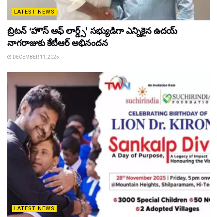
LATEST NEWS
బ్రిటన్ ‘హౌస్ ఆఫ్ లార్డ్స్’ సభ్యుడిగా ఎన్నికైన ఉదయ్
నాగరాజుకు కేటీఆర్ అభినందన
DECEMBER 11, 2025
LATEST NEWS