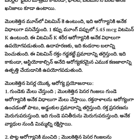
ఖనిజాలు కూడా ఉంటాయి.
మొలకెత్తిన మూన్‌లో విటమిన్ కె ఉంటుంది, ఇది ఆరోగ్యానికి అనేక
విధాలుగా పనిచేస్తుంది. 1 కప్పు మూంగ్ పప్పులో 5.45 mcg విటమిన్
K ఉంటుంది. ఈ విటమిన్ K శరీర ఆరోగ్యానికి అనేక విధాలుగా
ఉపయోగపడుతుంది. ఉదాహరణకు, ఇది కండరాల బలాన్ని
పెంచుతుంది. ఈ విటమిన్ రక్తం గడ్డకట్టే ప్రమాదాన్ని తగ్గిస్తుంది. ఇది
కాకుండా, ఆస్టియోకాల్సిన్ అనేది ఆరోగ్యకరమైన ఎముక కణజాలాన్ని
ఉత్పత్తి చేయడానికి ఉపయోగపడుతుంది.
మొలకెత్తిన పెసర్ల యొక్క ఆరోగ్య ప్రయోజనాలు:
1. గుండెకు మేలు చేస్తుంది ; మొలకెత్తిన పెసర గింజలు గుండె
ఆరోగ్యానికి అనేక విధాలుగా మేలు చేస్తాయి. రక్తనాళాలను ఆరోగ్యంగా
ఉంచడంతో పాటు, అడ్డంకుల ప్రమాదాన్ని తగ్గిస్తుంది. రక్త ప్రసరణను
మెరుగుపరుస్తుంది. ఇది గుండె పనితీరును మెరుగుపరుస్తుంది. అనేక
వ్యాధుల నుండి మిమ్మల్ని రక్షిస్తాయి.
2. పొట్ట ఆరోగ్యానికి మంచిది ; మొలకెత్తిన పెసర గింజలను