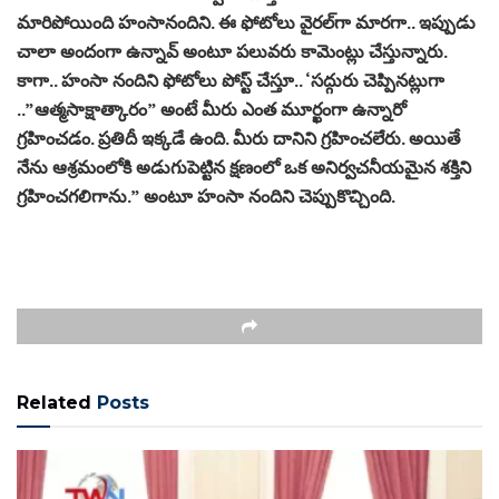
మారిపోయింది హంసానందిని. ఈ ఫోటోలు వైర‌ల్‌గా మార‌గా.. ఇప్పుడు
చాలా అందంగా ఉన్నావ్ అంటూ ప‌లువ‌రు కామెంట్లు చేస్తున్నారు.
కాగా.. హంసా నందిని ఫోటోలు పోస్ట్ చేస్తూ.. ‘సద్గురు చెప్పినట్లుగా
..”ఆత్మసాక్షాత్కారం” అంటే మీరు ఎంత మూర్ఖంగా ఉన్నారో
గ్రహించడం. ప్రతిదీ ఇక్కడే ఉంది. మీరు దానిని గ్రహించలేరు. అయితే
నేను ఆశ్రమంలోకి అడుగుపెట్టిన క్షణంలో ఒక అనిర్వచనీయమైన శ‌క్తిని
గ్రహించగలిగాను.” అంటూ హంసా నందిని చెప్పుకొచ్చింది.
Related
Posts