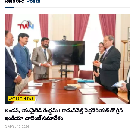
Related
Posts
LATEST NEWS
లండన్, యునైటెడ్ కింగ్డమ్ : కామన్‌వెల్త్ సెక్రటేరియట్‌తో గ్రీన్
ఇండియా చాలెంజ్ సమావేశం
APRIL 19, 2026