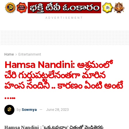
ADVERTISEMENT
Home
Entertainment
Hamsa Nandini: ఆశ్రమంలో
చేరి గుర్తుపట్టలేనంతగా మారిన
హంస నందిని .. కారణం ఏంటి అంటే
…..
by
Sowmya
June 28, 2023
Hamsa Nandini : ‘ఒక్కటవుదాం’ చిత్రంతో వెండితెర‌కు