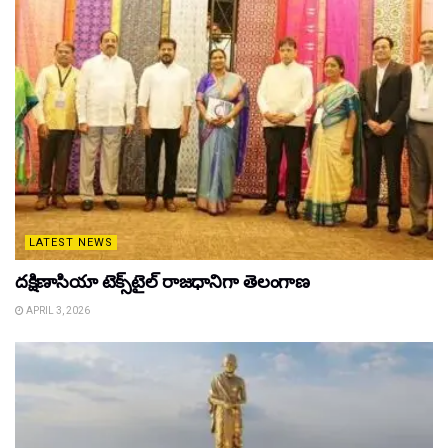
LATEST NEWS
దక్షిణాసియా టెక్స్‌టైల్ రాజధానిగా తెలంగాణ
APRIL 3, 2026