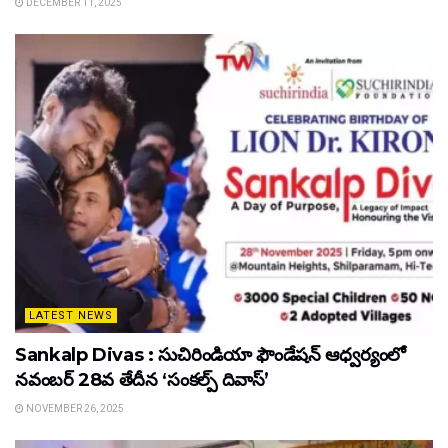
DECEMBER 11, 2025
LATEST NEWS
Sankalp Divas : సుచిరిండియా ఫౌండేషన్ ఆధ్వర్యంలో
నవంబర్ 28వ తేదీన ‘సంకల్ప్ దివాస్’
NOVEMBER 26, 2025