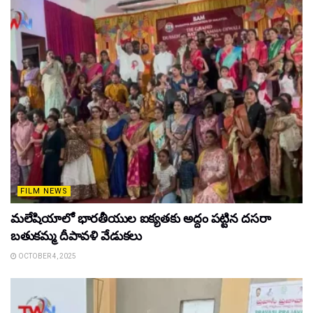
FILM NEWS
మలేషియాలో భారతీయుల ఐక్యతకు అద్దం పట్టిన దసరా
బతుకమ్మ దీపావళి వేడుకలు
OCTOBER 4, 2025