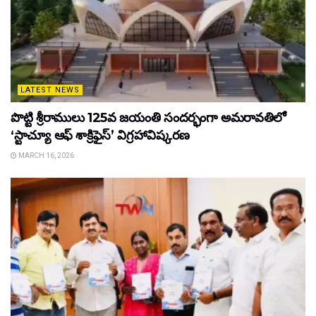
LATEST NEWS
పొట్టి శ్రీరాములు 125వ జయంతి సందర్భంగా అమరావతిలో
‘స్టాచ్యూ ఆఫ్ శాక్రిఫైస్’ విగ్రహావిష్కరణ
MARCH 16, 2026