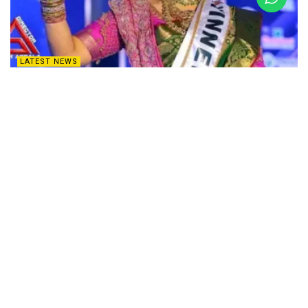
LATEST NEWS
శ్రీమతి ఆంధ్రప్రదేశ్ 2025 – హేమలత రెడ్డి ప్రయాణం
DECEMBER 14, 2025