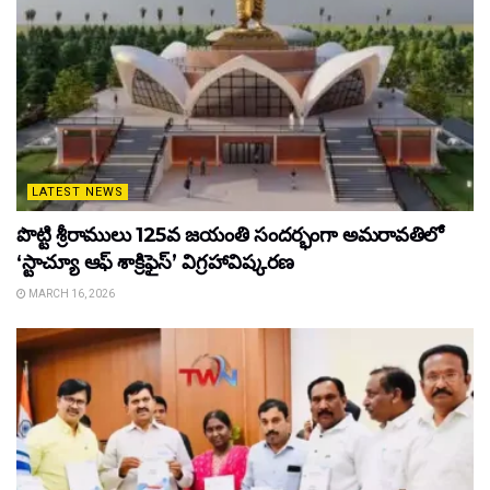
LATEST NEWS
పొట్టి శ్రీరాములు 125వ జయంతి సందర్భంగా అమరావతిలో
‘స్టాచ్యూ ఆఫ్ శాక్రిఫైస్’ విగ్రహావిష్కరణ
MARCH 16, 2026