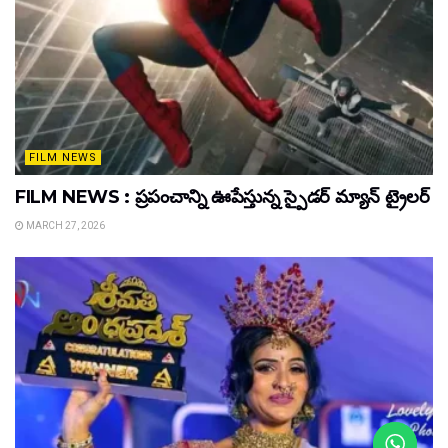
FILM NEWS
FILM NEWS : ప్రపంచాన్ని ఊపేస్తున్న స్పైడర్ మ్యాన్ ట్రైలర్
MARCH 27, 2026