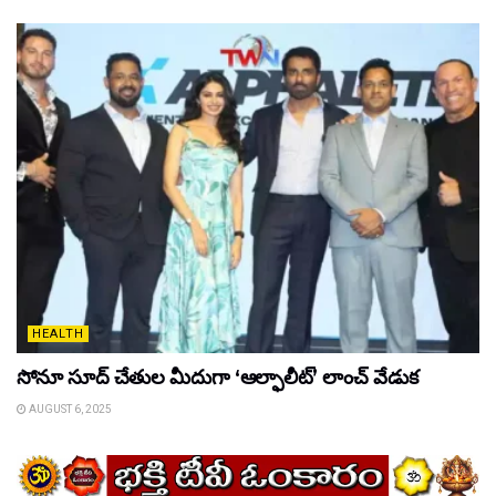
HEALTH
సోనూ సూద్ చేతుల మీదుగా ‘ఆల్ఫాలీట్’ లాంచ్ వేడుక
AUGUST 6, 2025