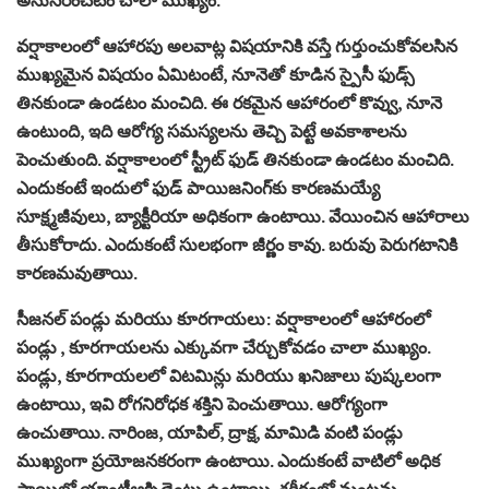
వర్షాకాలంలో ఆహారపు అలవాట్ల విషయానికి వస్తే గుర్తుంచుకోవలసిన
ముఖ్యమైన విషయం ఏమిటంటే, నూనెతో కూడిన స్పైసీ ఫుడ్స్
తినకుండా ఉండటం మంచిది. ఈ రకమైన ఆహారంలో కొవ్వు, నూనె
ఉంటుంది, ఇది ఆరోగ్య సమస్యలను తెచ్చి పెట్టే అవకాశాలను
పెంచుతుంది. వర్షాకాలంలో స్ట్రీట్ ఫుడ్ తినకుండా ఉండటం మంచిది.
ఎందుకంటే ఇందులో ఫుడ్ పాయిజనింగ్‌కు కారణమయ్యే
సూక్ష్మజీవులు, బ్యాక్టీరియా అధికంగా ఉంటాయి. వేయించిన ఆహారాలు
తీసుకోరాదు. ఎందుకంటే సులభంగా జీర్ణం కావు. బరువు పెరుగటానికి
కారణమవుతాయి.
సీజనల్ పండ్లు మరియు కూరగాయలు: వర్షాకాలంలో ఆహారంలో
పండ్లు , కూరగాయలను ఎక్కువగా చేర్చుకోవడం చాలా ముఖ్యం.
పండ్లు, కూరగాయలలో విటమిన్లు మరియు ఖనిజాలు పుష్కలంగా
ఉంటాయి, ఇవి రోగనిరోధక శక్తిని పెంచుతాయి. ఆరోగ్యంగా
ఉంచుతాయి. నారింజ, యాపిల్, ద్రాక్ష, మామిడి వంటి పండ్లు
ముఖ్యంగా ప్రయోజనకరంగా ఉంటాయి. ఎందుకంటే వాటిలో అధిక
స్థాయిలో యాంటీఆక్సిడెంట్లు ఉంటాయి. శరీరంలో మంటను