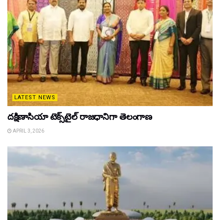
LATEST NEWS
దక్షిణాసియా టెక్స్‌టైల్ రాజధానిగా తెలంగాణ
APRIL 3, 2026