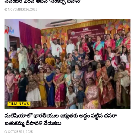
నవంబర్ 28వ తేదీన ‘సంకల్ప్ దివాస్’
NOVEMBER 26, 2025
FILM NEWS
మలేషియాలో భారతీయుల ఐక్యతకు అద్దం పట్టిన దసరా
బతుకమ్మ దీపావళి వేడుకలు
OCTOBER 4, 2025