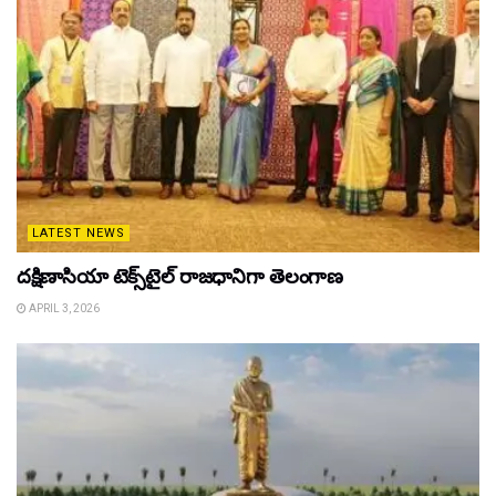
LATEST NEWS
దక్షిణాసియా టెక్స్‌టైల్ రాజధానిగా తెలంగాణ
APRIL 3, 2026