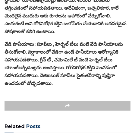
తగ్గించడంలో సహాయపడతాయి. అదేవిధంగా, బచ్చలికూర, కాలే
మొదలైన ముదురు ఆకు కూరలను ఆహారంలో చేర్చుకోవాలి.
ఎందుకంటే అవి రోగనిరోధక శక్తిని బలోపేతం చేయడానికి అవసరమైన
పోషకాలతో కలిగి ఉంటాయి.
వేడి పానీయాలు: సూప్‌లు , హెర్బల్ టీలు వంటి వేడి పానీయాలను
తీసుకోవాలి. వర్షాకాలంలో వేడిగా ఉండే పానీయాలు ఆరోగ్యానికి
సహాయపడతాయి. గ్రీన్ టీ , చమోమిలే టీ వంటి హెర్బల్ టీలు
యాంటీఆక్సిడెంట్లను అందిస్తాయి. రోగనిరోధక శక్తిని పెంచడంలో
సహాయపడతాయి. వెజిటబుల్ సూప్‌లు సైతంశరీరాన్ని పుష్టిగా
ఉంచడంలో తోడ్పడతాయి.
Related
Posts