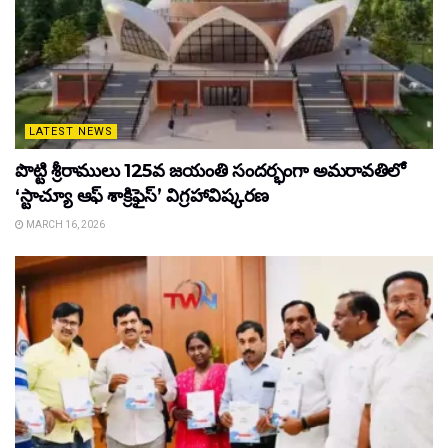
LATEST NEWS
పొట్టి శ్రీరాములు 125వ జయంతి సందర్భంగా అమరావతిలో
‘స్టాచ్యూ ఆఫ్ శాక్రిఫైస్’ విగ్రహావిష్కరణ
MARCH 16, 2026