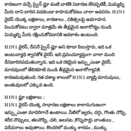
కారణంగా వచ్చే స్వైన్ ఫ్లూ వంటి వాటికి నివారణ లేనప్పటికీ, మిమ్మల్ని
మీరు దాని బారిన పడకుండా కాపాడుకోవటం చాలా అవసరం. H1N1
వైరస్ యొక్క లక్షణాలు, కారణాలు , చికిత్సలపై అవగాహన
పెంచుకోవటం ద్వారా మాత్రమే ఈ తీవ్రమైన అనారోగ్యం నుండి
మిమ్మల్ని మీరు రక్షించుకోవడానికి అవకాశం ఉంటుంది.
H1N1 వైరస్, దీనినే స్వైన్ ఫ్లూ అని కూడా పిలుస్తారు, ఇది ఒక
అంటువ్యాధి శ్వాసకోశ వైరస్. ఇది ప్రపంచవ్యాప్తంగా చాలా మంది
దీనిబారినపడుతున్నారు. ఇది ఒక రకమైన ఇన్ఫ్లుఎంజా వైరస్.
మానవులలో తేలికపాటి నుండి తీవ్రమైన అనారోగ్యానికి
కారణమవుతుంది. గత దశాబ్ద కాలంలో H1N1 వ్యాప్తి మానుషులు,
జంతువులలో ఎక్కువ ఉంది.
H1N1 ఫ్లూ లక్షణాలు ;
H1N1 వైరస్ యొక్క సాధారణ లక్షణాలు కాలానుగుణంగా
ఇన్ఫ్లుఎంజా మాదిరిగానే ఉంటాయి. వీటిలో జ్వరం, దగ్గు, గొంతు నొప్పి,
శరీర నొప్పులు, తలనొప్పి, చలి, అలసట ,కొన్నిసార్లు వాంతులు ,
విరేచనాలు అవుతాయి. కొందరిలో ముక్కు కారడం , ముక్కు