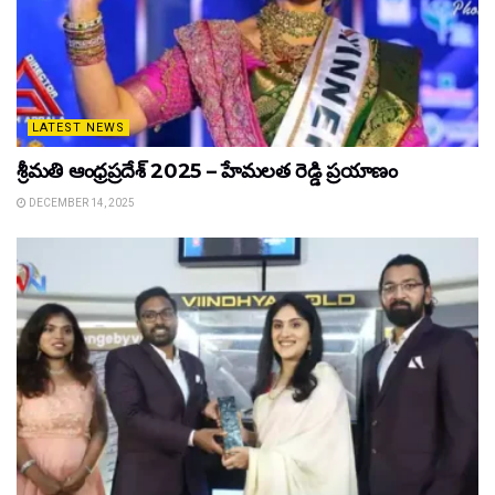
LATEST NEWS
శ్రీమతి ఆంధ్రప్రదేశ్ 2025 – హేమలత రెడ్డి ప్రయాణం
DECEMBER 14, 2025