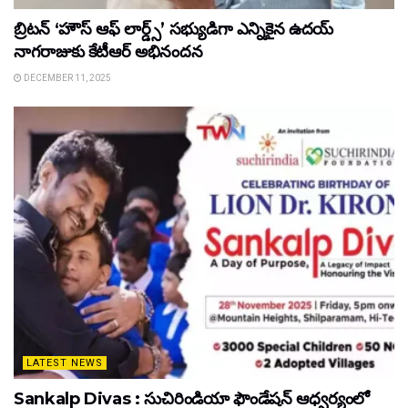
బ్రిటన్ ‘హౌస్ ఆఫ్ లార్డ్స్’ సభ్యుడిగా ఎన్నికైన ఉదయ్
నాగరాజుకు కేటీఆర్ అభినందన
DECEMBER 11, 2025
LATEST NEWS
Sankalp Divas : సుచిరిండియా ఫౌండేషన్ ఆధ్వర్యంలో