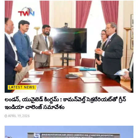
LATEST NEWS
లండన్, యునైటెడ్ కింగ్డమ్ : కామన్‌వెల్త్ సెక్రటేరియట్‌తో గ్రీన్
ఇండియా చాలెంజ్ సమావేశం
APRIL 19, 2026