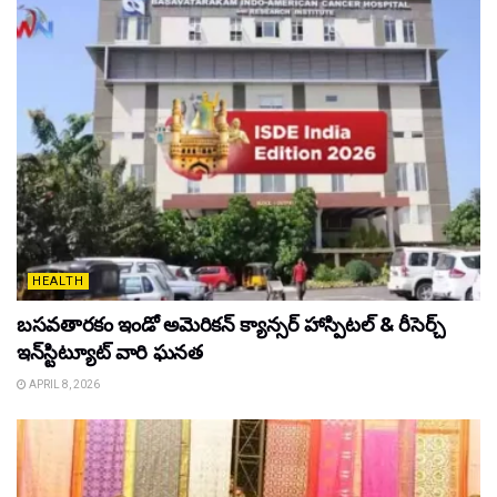
HEALTH
బసవతారకం ఇండో అమెరికన్ క్యాన్సర్ హాస్పిటల్ & రీసెర్చ్
ఇన్‌స్టిట్యూట్ వారి ఘనత
APRIL 8, 2026