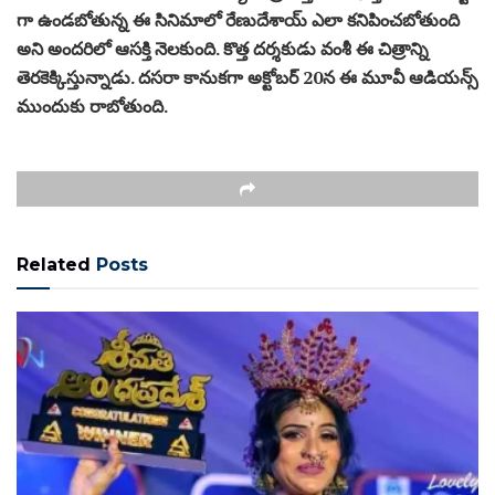
గా ఉండబోతున్న ఈ సినిమాలో రేణుదేశాయ్ ఎలా కనిపించబోతుంది
అని అందరిలో ఆసక్తి నెలకుంది. కొత్త దర్శకుడు వంశీ ఈ చిత్రాన్ని
తెరకెక్కిస్తున్నాడు. దసరా కానుకగా అక్టోబర్ 20న ఈ మూవీ ఆడియన్స్
ముందుకు రాబోతుంది.
Related
Posts