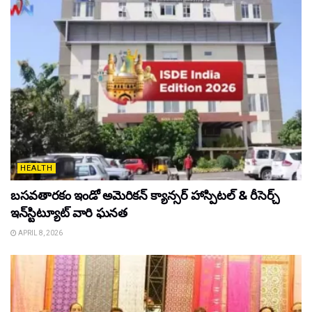
HEALTH
బసవతారకం ఇండో అమెరికన్ క్యాన్సర్ హాస్పిటల్ & రీసెర్చ్
ఇన్‌స్టిట్యూట్ వారి ఘనత
APRIL 8, 2026