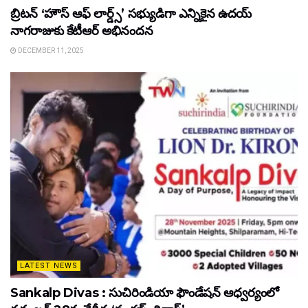
బ్రిటన్ ‘హౌస్ ఆఫ్ లార్డ్స్’ సభ్యుడిగా ఎన్నికైన ఉదయ్
నాగరాజుకు కేటీఆర్ అభినందన
DECEMBER 11, 2025
LATEST NEWS
Sankalp Divas : సుచిరిండియా ఫౌండేషన్ ఆధ్వర్యంలో