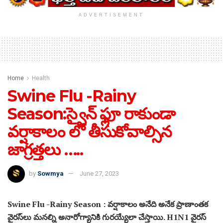
ADVERTISEMENT
Home
Health
Swine Flu -Rainy
Season:స్వైన్ ఫ్లూ రాకుండా
వర్షాకాలం లో తీసుకోవాల్సిన
జాగ్రత్తలు …..
by
Sowmya
June 27, 2023
Swine Flu -Rainy Season : వర్షాకాలం అనేది అనేక ప్రాణాంతక
వైరస్‌లు మనల్ని అనారోగ్యానికి గురయ్యేలా చేస్తాయి. H1N1 వైరస్‌