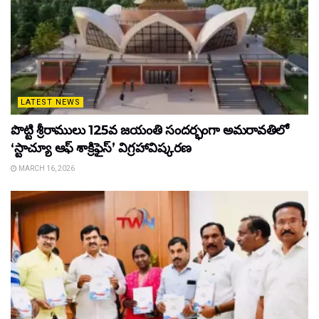
LATEST NEWS
పొట్టి శ్రీరాములు 125వ జయంతి సందర్భంగా అమరావతిలో
‘స్టాచ్యూ ఆఫ్ శాక్రిఫైస్’ విగ్రహావిష్కరణ
MARCH 16, 2026