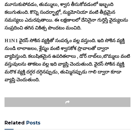
మూసుకుపోవడం, తుమ్ములు, శ్వాస తీసుకోవడంలో ఇబ్బంది
కలుగుతుంది. కొన్ని సందర్భాల్లో, న్యుమోనియా వంటి తీవ్రమైన
సమస్యలు ఎదురవుతాయి. ఈ లక్షణాలలో దేనినైనా గుర్తిస్తే వైద్యులను
సంప్రదించి తగిన చికిత్స పొందటం మంచిది.
H1N1 వైరస్ సోకిన వ్యక్తితో సంపర్కం వల్ల వస్తుంది. ఇది సోకిన వ్యక్తి
నుండి లాలాజలం, శ్లేష్మం వంటి శ్వాసకోశ స్రావాలతో ద్వారా
వ్యాపిస్తుంది. కలుషితమైన ఉపరితలాలు , డోర్ నాబ్‌లు,బొమ్మలు వంటి
వస్తువులను తాకటం వల్ల ఇది వ్యాప్తి చెందుతుంది. వైరస్ సోకిన వ్యక్తి
మరొక వ్యక్తి దగ్గర దగ్గినప్పుడు, తుమ్మినప్పుడు గాలి ద్వారా కూడా
వ్యాప్తి చెందుతుంది.
Related
Posts