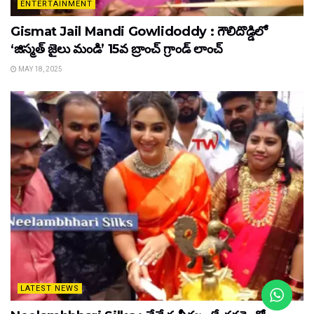
ENTERTAINMENT
Gismat Jail Mandi Gowlidoddy : గౌలిదొడ్డిలో
‘జిస్మత్ జైలు మండి’ 15వ బ్రాంచ్ గ్రాండ్ లాంచ్
MAY 18, 2025
LATEST NEWS