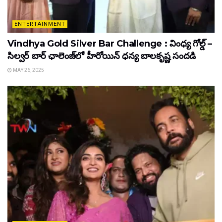
ENTERTAINMENT
Vindhya Gold Silver Bar Challenge : వింధ్య గోల్డ్ –
సిల్వర్ బార్ ఛాలెంజ్‌లో హీరోయిన్ ధ‌న్య బాల‌కృష్ణ‌ సందడి
MAY 26, 2025