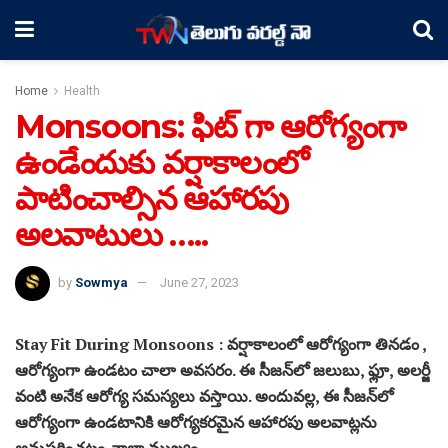
Home
Health
Monsoons: ఫిట్ గా ఆరోగ్యంగా
ఉండేందుకు వర్షాకాలంలో
పాటించాల్సిన ఆహారపు
అలవాటులు …..
by
Sowmya
June 27, 2023
Stay Fit During Monsoons : వర్షాకాలంలో ఆరోగ్యంగా తినడం ,
ఆరోగ్యంగా ఉండటం చాలా అవసరం. ఈ సీజన్‌లో జలుబు, ఫ్లూ, అలర్జీ
వంటి అనేక ఆరోగ్య సమస్యలు వస్తాయి. అందువల్ల, ఈ సీజన్‌లో
ఆరోగ్యంగా ఉండటానికి ఆరోగ్యకరమైన ఆహారపు అలవాట్లను
అనుసరించటం చాలా ముఖ్యం.