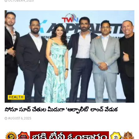
OCTOBER 4, 2025
HEALTH
సోనూ సూద్ చేతుల మీదుగా ‘ఆల్ఫాలీట్’ లాంచ్ వేడుక
AUGUST 6, 2025