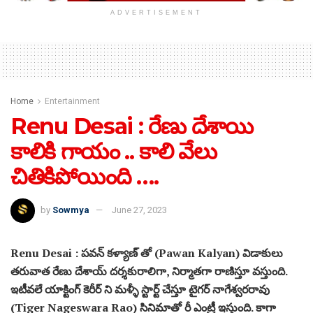
ADVERTISEMENT
Home
Entertainment
Renu Desai : రేణు దేశాయి
కాలికి గాయం .. కాలి వేలు
చితికిపోయింది ….
by
Sowmya
June 27, 2023
Renu Desai : పవన్ కళ్యాణ్ తో (Pawan Kalyan) విడాకులు
తరువాత రేణు దేశాయ్ దర్శకురాలిగా, నిర్మాతగా రాణిస్తూ వస్తుంది.
ఇటీవలే యాక్టింగ్ కెరీర్ ని మళ్ళీ స్టార్ట్ చేస్తూ టైగర్ నాగేశ్వరరావు
(Tiger Nageswara Rao) సినిమాతో రీ ఎంట్రీ ఇస్తుంది. కాగా