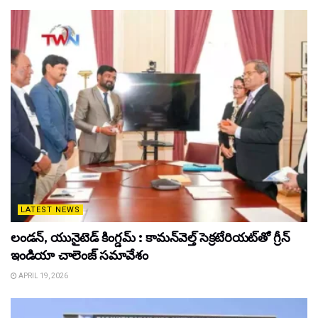
LATEST NEWS
లండన్, యునైటెడ్ కింగ్డమ్ : కామన్‌వెల్త్ సెక్రటేరియట్‌తో గ్రీన్
ఇండియా చాలెంజ్ సమావేశం
APRIL 19, 2026