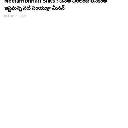
Neelambhhari Silks : చేనేత చీరలంటే తనకెంతో
ఇష్టమన్న నటి సంయుక్తా మీనన్‌
APRIL 19, 2025
ENTERTAINMENT
Hometown Web Series : ఆహా ఓటీటీలో 100
మిలియన్ ఫ్లస్ మినిట్స్ వ్యూయర్ షిప్ సాధించిన ‘హోం టౌన్’