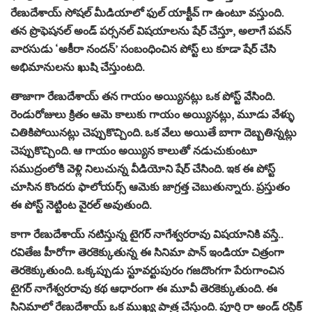
రేణుదేశాయ్ సోషల్ మీడియాలో ఫుల్ యాక్టీవ్ గా ఉంటూ వస్తుంది.
తన ప్రొఫెషనల్ అండ్ పర్సనల్ విషయాలను షేర్ చేస్తూ, అలాగే పవన్
వారసుడు ‘అకీరా నందన్’ సంబంధించిన పోస్ట్ లు కూడా షేర్ చేసి
అభిమానులను ఖుషి చేస్తుంటది.
తాజాగా రేణుదేశాయ్ తన గాయం అయ్యినట్లు ఒక పోస్ట్ వేసింది.
రెండురోజులు క్రితం ఆమె కాలుకు గాయం అయ్యినట్లు, మూడు వేళ్ళు
చితికిపోయినట్లు చెప్పుకొచ్చింది. ఒక వేలు అయితే బాగా దెబ్బతిన్నట్లు
చెప్పుకొచ్చింది. ఆ గాయం అయ్యిన కాలుతో నడుచుకుంటూ
సముద్రంలోకి వెళ్లి నిలుచున్న వీడియోని షేర్ చేసింది. ఇక ఈ పోస్ట్
చూసిన కొందరు ఫాలోయర్స్ ఆమెకు జాగ్రత్త చెబుతున్నారు. ప్రస్తుతం
ఈ పోస్ట్ నెట్టింట వైరల్ అవుతుంది.
కాగా రేణుదేశాయ్ నటిస్తున్న టైగర్ నాగేశ్వరరావు విషయానికి వస్తే..
రవితేజ హీరోగా తెరకెక్కుతున్న ఈ సినిమా పాన్ ఇండియా చిత్రంగా
తెరకెక్కుతుంది. ఒక్కప్పుడు స్టూవర్టుపురం గజదొంగగా పేరుగాంచిన
టైగర్ నాగేశ్వరరావు కథ ఆధారంగా ఈ మూవీ తెరకెక్కుతుంది. ఈ
సినిమాలో రేణుదేశాయ్ ఒక ముఖ్య పాత్ర చేస్తుంది. పూర్తి రా అండ్ రస్టిక్