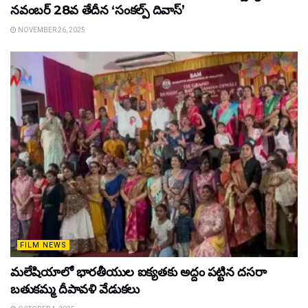
నవంబర్ 28వ తేదీన ‘సంకల్ప్ దివాస్’
NOVEMBER 26, 2025
FILM NEWS
మలేషియాలో భారతీయుల ఐక్యతకు అద్దం పట్టిన దసరా
బతుకమ్మ దీపావళి వేడుకలు