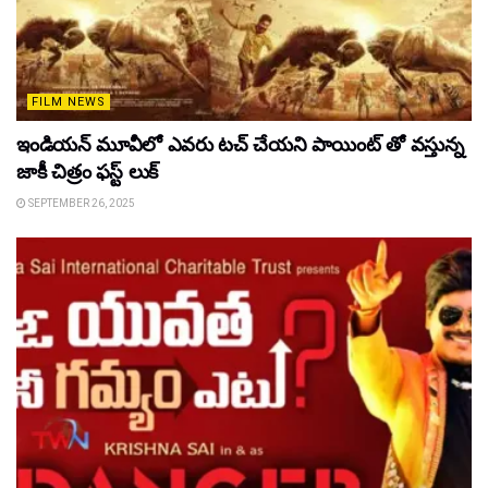
FILM NEWS
ఇండియన్ మూవీలో ఎవరు టచ్ చేయని పాయింట్ తో వస్తున్న
జాకీ చిత్రం ఫస్ట్ లుక్
SEPTEMBER 26, 2025