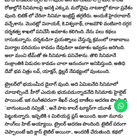
రోజుల్లోనే సినిమాల‌పై ఆస‌క్తి ఎక్కువ‌. మ‌రోవైపు నాట‌కాల్లో కూడా ప్ర‌వేశం
వుంది. బిటెక్ లో చేరినా సినిమా ఇంట్రెస్ట్ త‌గ్గ‌లేదు. అందుకే హైద‌రాబాద్
వ‌చ్చేశాను. మొద‌ట్లో వినాయ‌క్‌, కె.విశ్వ‌నాథ్‌, రాజ‌మౌళి వంటివారి ద‌గ్గ‌ర
ద‌ర్శ‌క‌త్వ శాఖ‌లో ప‌నిచేసే అవ‌కాశం క‌లిగింది. నేను ప‌లు క‌థ‌లు
రాసుకున్నాను. ద‌ర్శ‌కుడిగా ప్ర‌య‌త్నాలు చేస్తున్న క్ర‌మంలో రాజాబాబు
మిర్యాల ప‌రిచ‌యం కావ‌డం దేవుడిలా అవ‌కాశం ఇవ్వ‌డం జ‌రిగింది.
అలా మంచి టీమ్‌తో ఈ సినిమాకు ప‌నిచేశాను. తొలి సినిమానే
సంక్రాంతికి విడుద‌ల కావ‌డం చాలా ఆనందంగా అనిపిస్తుంది. అతిధి
దేవో భవ చిత్రం ల‌వ్‌, యాక్ష‌న్, థ్రిల్ల‌ర్ నేప‌థ్యంలో వుంటుంది.
ట్రైల‌ర్‌లో భ‌యంమీద డైలాగ్ వుంది. అది ఏమిట‌నేది సినిమాలో
చూడాల్సిందే. హీరో ఎందుకు భ‌య‌ప‌డున్నాడ‌నేది సినిమాకు హైలైట్‌
పాయింట్‌. ఇక సంగీత‌ప‌రంగా శేఖ‌ర్ చంద్ర బాణీలు ఆద‌ర‌ణ పొందింది.
`బాగుంటుంది న‌వ్వితే.`. అనే పాట కాల‌ర్ ట్యూన్‌గా యూత్
పెట్టుకున్నారు. ఇప్ప‌టికి 4 మిలియ‌న్ల ప్ల‌స్ అయింది. ఇంకా మూడు
సాంగ్‌లు హిట్ అయ్యాయి. ట్రైల‌ర్ ఆద‌ర‌ణ పొందింది. టైటిల్ ప‌రంగా
చెప్పాలంటే ఇది క్లాస్ టైటిల్ అయినా.. అంద‌రికీ చేరుతుంది. క‌థ‌లో