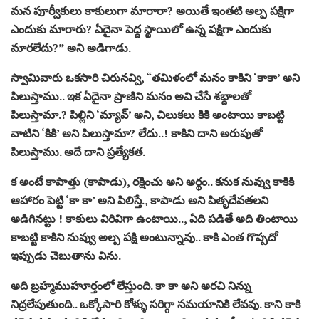
మన పూర్వీకులు కాకులుగా మారారా? అయితే ఇంతటి అల్ప పక్షిగా
ఎందుకు మారారు? ఏదైనా పెద్ద స్థాయిలో ఉన్న పక్షిగా ఎందుకు
మారలేదు?” అని అడిగాడు.
స్వామివారు ఒకసారి చిరునవ్వి, “తమిళంలో మనం కాకిని ‘కాకా’ అని
పిలుస్తాము.. ఇక ఏదైనా ప్రాణిని మనం అవి చేసే శబ్దాలతో
పిలుస్తామా.? పిల్లిని ‘మ్యావ్’ అని, చిలుకలు కికి అంటాయి కాబట్టి
వాటిని ‘కికి’ అని పిలుస్తామా? లేదు..! కాకిని దాని అరుపుతో
పిలుస్తాము. అదే దాని ప్రత్యేకత.
క అంటే కాపాత్తు (కాపాడు), రక్షించు అని అర్థం.. కనుక నువ్వు కాకికి
ఆహారం పెట్టి ‘కా కా’ అని పిలిస్తే., కాపాడు అని పితృదేవతలని
అడిగినట్టు ! కాకులు విరివిగా ఉంటాయి.., ఏది పడితే అది తింటాయి
కాబట్టి కాకిని నువ్వు అల్ప పక్షి అంటున్నావు.. కాకి ఎంత గొప్పదో
ఇప్పుడు చెబుతాను విను.
అది బ్రహ్మముహూర్తంలో లేస్తుంది. కా కా అని అరచి నిన్ను
నిద్రలేపుతుంది.. ఒక్కోసారి కోళ్ళు సరిగ్గా సమయానికి లేవవు. కాని కాకి