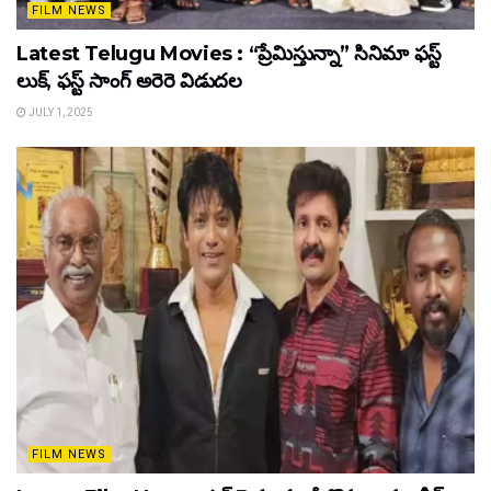
FILM NEWS
Latest Telugu Movies : “ప్రేమిస్తున్నా” సినిమా ఫస్ట్
లుక్, ఫస్ట్ సాంగ్ అరెరె విడుదల
JULY 1, 2025
FILM NEWS