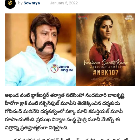
by
Sowmya
January 5, 2022
అఖండ వంటి బ్లాక్‌బ‌స్ట‌ర్ త‌ర్వాత న‌టిసింహా నంద‌మూరి బాల‌కృష్ణ
హీరోగా క్రాక్ వంటి సక్సెస్‌ఫుల్ మూవీని తెర‌కెక్కించిన ద‌ర్శ‌కుడు
గోపిచంద్ మ‌లినేని ద‌ర్శ‌క‌త్వంలో ప‌క్కా మాస్ క‌మ‌ర్షియ‌ల్ మూవీ
రూపొందుతోంది. ప్ర‌ముఖ నిర్మాణ సంస్థ మైత్రి మూవీ మేక‌ర్స్ ఈ
చిత్రాన్ని ప్ర‌తిష్టాత్మ‌కంగా నిర్మిస్తోంది.