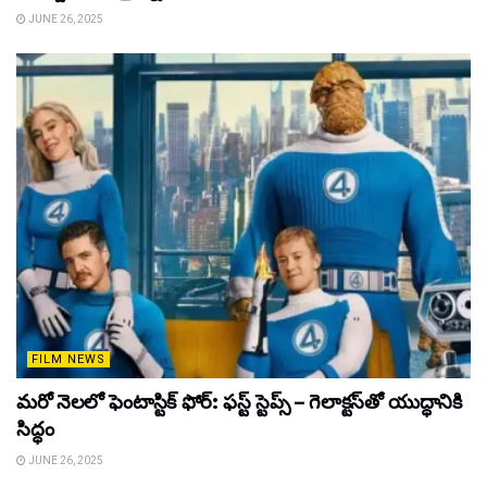
JUNE 26, 2025
FILM NEWS
మరో నెలలో ఫెంటాస్టిక్ ఫోర్: ఫస్ట్ స్టెప్స్ – గెలాక్టస్‌తో యుద్ధానికి
సిద్ధం
JUNE 26, 2025