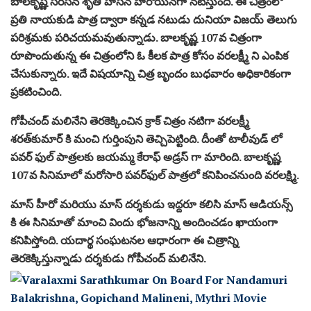
బాల‌కృష్ణ స‌ర‌స‌న శృతి హాస‌న్ హీరోయిన్‌గా న‌టిస్తుంది. ఈ చిత్రంలో
ప్ర‌తి నాయ‌కుడి పాత్ర‌ ద్వారా క‌న్న‌డ న‌టుడు దునియా విజ‌య్ తెలుగు
ప‌రిశ్ర‌మ‌కు ప‌రిచ‌య‌మ‌వుతున్నాడు. బాలకృష్ణ 107వ చిత్రంగా
రూపొందుతున్న ఈ చిత్రంలోని ఓ కీలక పాత్ర కోసం వరలక్ష్మీ ని ఎంపిక
చేసుకున్నారు. ఇదే విషయాన్ని చిత్ర బృందం బుధవారం అధికారికంగా
ప్రకటించింది.
గోపీచంద్ మలినేని తెరకెక్కించిన క్రాక్ చిత్రం న‌టిగా వరలక్ష్మీ
శ‌ర‌త్‌కుమార్‌ కి మంచి గుర్తింపుని తెచ్చిపెట్టింది. దీంతో టాలీవుడ్ లో
పవర్ ఫుల్ పాత్రలకు జయమ్మ కేరాఫ్ అడ్రస్ గా మారింది. బాలకృష్ణ
107వ సినిమాలో మ‌రోసారి ప‌వ‌ర్‌ఫుల్ పాత్ర‌లో క‌నిపించ‌నుంది వ‌రల‌క్ష్మి.
మాస్ హీరో మ‌రియు మాస్ ద‌ర్శ‌కుడు ఇద్దరూ కలిసి మాస్ ఆడియన్స్
కి ఈ సినిమాతో మాంచి విందు భోజనాన్ని అందించడం ఖాయంగా
కనిపిస్తోంది. యదార్థ సంఘటనల ఆధారంగా ఈ చిత్రాన్ని
తెర‌కెక్కిస్తున్నాడు దర్శకుడు గోపీచంద్ మలినేని.