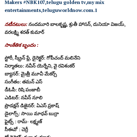
నటీనటులు:
నందమూరి బాలకృష్ణ, శ్రుతీ హాసన్, దునియా విజ‌య్,
వ‌ర‌లక్ష్మి శ‌ర‌త్ కుమార్‌
సాంకేతిక బృందం :
స్టోరీ, స్క్రీన్ ప్లే, డైరెక్టర్: గోపీచంద్ మలినేని
నిర్మాతలు: నవీన్ యెర్నేని, వై రవిశంకర్
బ్యానర్: మైత్రీ మూవీ మేకర్స్
సంగీతం: తమన్ ఎస్
డీఓపీ: రిషి పంజాబీ
ఎడిటర్: నవీన్ నూలి
ప్రొడక్షన్ డిజైనర్: ఏఎస్ ప్రకాష్
డైలాగ్స్: సాయి మాధవ్ బుర్రా
ఫైట్స్ : రామ్‌- లక్ష్మణ్
సీఈవో : చెర్రీ