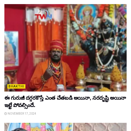
BHAKTHI
ఈ గురుజీ ద‌గ్గ‌రకొస్తే ఎంత చేత‌బ‌డి అయినా, న‌ర‌దృష్టి అయినా
ఇట్టే పోవ‌ల్సిందే.
NOVEMBER 17, 2024