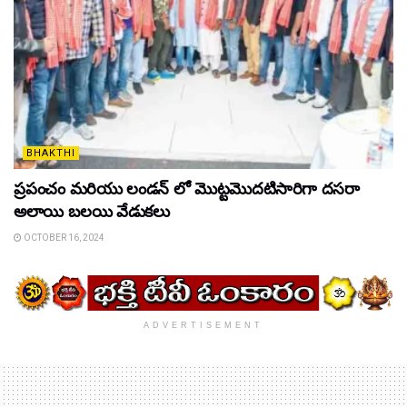
BHAKTHI
ప్రపంచం మరియు లండన్ లో మొట్టమొదటిసారిగా దసరా
అలాయి బలయి వేడుకలు
OCTOBER 16, 2024
ADVERTISEMENT