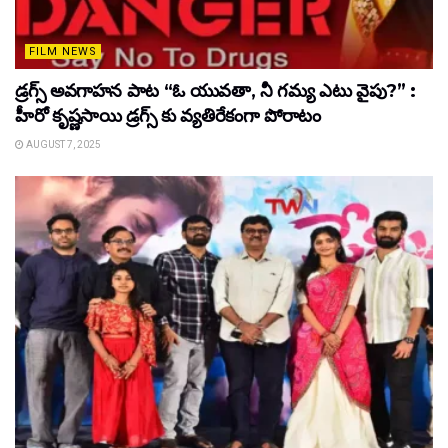
FILM NEWS
డ్రగ్స్ అవగాహన పాట “ఓ యువతా, నీ గమ్య ఎటు వైపు?” :
హీరో కృష్ణసాయి డ్రగ్స్ కు వ్యతిరేకంగా పోరాటం
AUGUST 7, 2025