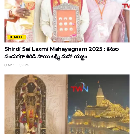
BHAKTHI
Shirdi Sai Laxmi Mahayagnam 2025 : కనుల
పండుగగా శిరిడి సాయి లక్ష్మి మహా యజ్ఞం
APRIL 16, 2025