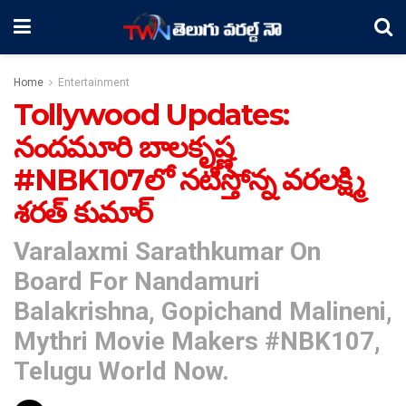
Home
Entertainment
Tollywood Updates:
నంద‌మూరి బాల‌కృష్ణ‌
#NBK107లో న‌టిస్తోన్న వ‌ర‌లక్ష్మి
శ‌ర‌త్ కుమార్‌
Varalaxmi Sarathkumar On
Board For Nandamuri
Balakrishna, Gopichand Malineni,
Mythri Movie Makers #NBK107,
Telugu World Now.