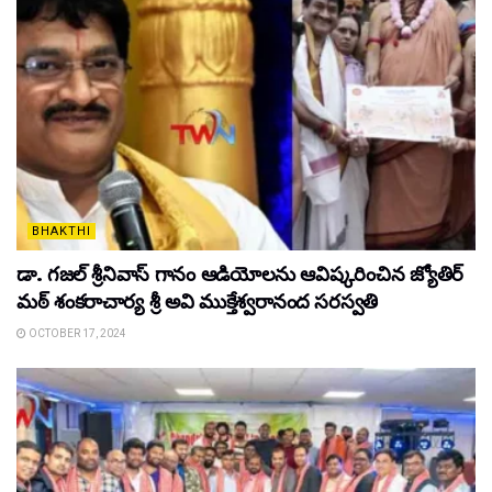
BHAKTHI
డా. గజల్ శ్రీనివాస్ గానం ఆడియోలను ఆవిష్కరించిన జ్యోతిర్
మఠ్ శంకరాచార్య శ్రీ అవి ముక్తేశ్వరానంద సరస్వతి
OCTOBER 17, 2024