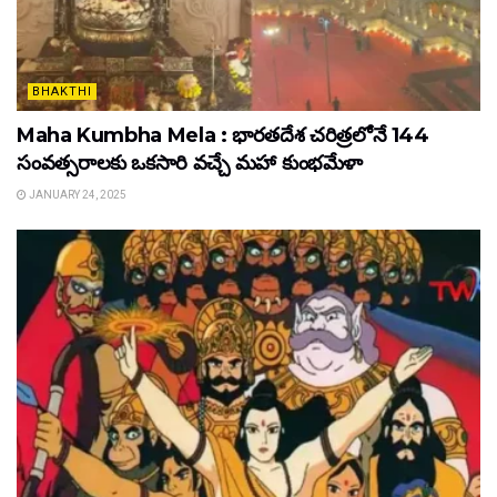
BHAKTHI
Maha Kumbha Mela : భారతదేశ చరిత్రలోనే 144
సంవత్సరాలకు ఒకసారి వచ్చే మహా కుంభమేళా
JANUARY 24, 2025