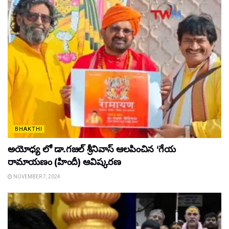
BHAKTHI
అయోధ్య లో డా.గజల్ శ్రీనివాస్ ఆలపించిన ‘గేయ
రామాయణం (హిందీ) ఆవిష్కరణ
NOVEMBER 7, 2024