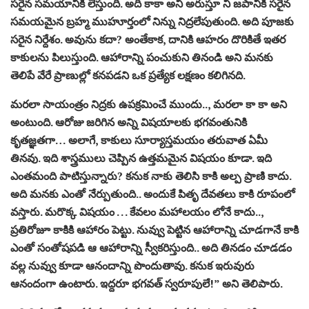
సరైన సమయానికి లేస్తుంది. అది కాకా అని అరుస్తూ నీ జపానికి సరైన
సమయమైన బ్రహ్మ ముహూర్తంలో నిన్ను నిద్రలేపుతుంది. అది పూజకు
సరైన నిర్దేశం. అవును కదా? అంతేకాక, దానికి ఆహరం దొరికితే ఇతర
కాకులను పిలుస్తుంది. ఆహారాన్ని పంచుకుని తినండి అని మనకు
తెలిపే వేరే ప్రాణుల్లో కనపడని ఒక ప్రత్యేక లక్షణం కలిగినది.
మరలా సాయంత్రం నిద్రకు ఉపక్రమించే ముందు.., మరలా కా కా అని
అంటుంది. ఆరోజు జరిగిన అన్ని విషయాలకు భగవంతునికి
కృతజ్ఞతగా… అలాగే, కాకులు సూర్యాస్తమయం తరువాత ఏమీ
తినవు. ఇది శాస్త్రములు చెప్పిన ఉత్తమమైన విషయం కూడా. ఇది
ఎంతమంది పాటిస్తున్నారు? కనుక నాకు తెలిసి కాకి అల్ప ప్రాణి కాదు.
అది మనకు ఎంతో నేర్పుతుంది.. అందుకే పితృ దేవతలు కాకి రూపంలో
వస్తారు. మరొక్క విషయం . . . కేవలం మహాలయం లోనే కాదు..,
ప్రతిరోజూ కాకికి ఆహారం పెట్టు. నువ్వు పెట్టిన ఆహారాన్ని చూడగానే కాకి
ఎంతో సంతోషపడి ఆ ఆహారాన్ని స్వీకరిస్తుంది.. అది తినడం చూడడం
వల్ల నువ్వు కూడా ఆనందాన్ని పొందుతావు. కనుక ఇరువురు
ఆనందంగా ఉంటారు. ఇద్దరూ భగవత్ స్వరూపులే!” అని తెలిపారు.