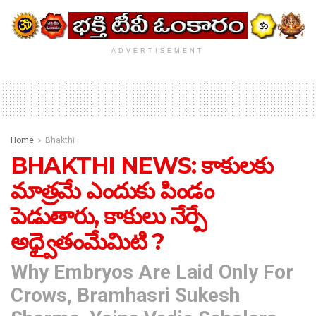
ADVERTISEMENT
Home
Bhakthi
BHAKTHI NEWS: కాకులకు
మాత్రమే ఎందుకు పిండం
పెడుతారు, కాకులు నేర్పే
అధ్వైతంమేమిటి ?
Why Embryos Are Laid Only For
Crows, Bramhasri Sukesh