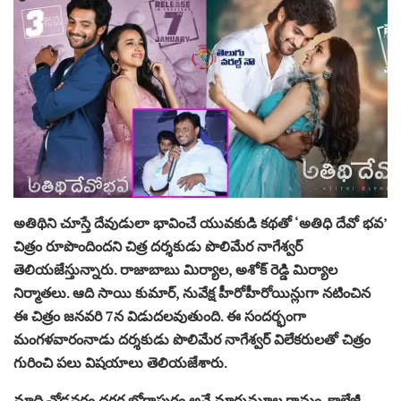
అతిథిని చూస్తే దేవుడులా భావించే యువ‌కుడి క‌థ‌తో ‘అతిధి దేవో భవ’
చిత్రం రూపొందింద‌ని చిత్ర ద‌ర్శ‌కుడు పొలిమేర నాగేశ్వర్
తెలియ‌జేస్తున్నారు. రాజాబాబు మిర్యాల, అశోక్ రెడ్డి మిర్యాల
నిర్మాత‌లు. ఆది సాయి కుమార్, నువేక్ష హీరోహీరోయిన్లుగా న‌టించిన
ఈ చిత్రం జ‌న‌వ‌రి 7న విడుద‌ల‌వుతుంది. ఈ సంద‌ర్భంగా
మంగ‌ళ‌వారంనాడు ద‌ర్శ‌కుడు పొలిమేర నాగేశ్వర్ విలేక‌రుల‌తో చిత్రం
గురించి ప‌లు విష‌యాలు తెలియ‌జేశారు.
మాది చోడ‌వ‌రం ద‌గ్గ‌ర బోగాపురం అనే మారుమూల గ్రామం. కాలేజీ