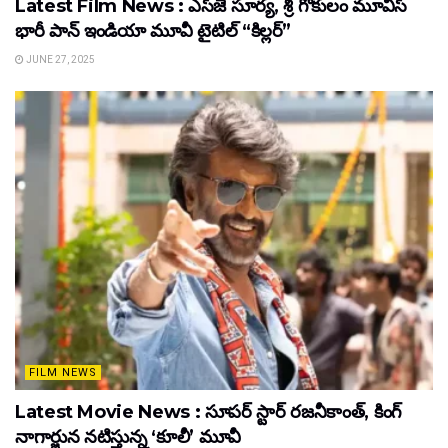
Latest Film News : ఎస్‌జె సూర్య, శ్రీ గొకులం మూవీస్‌
భారీ పాన్‌ ఇండియా మూవీ టైటిల్ “కిల్లర్”
JUNE 27, 2025
FILM NEWS
Latest Movie News : సూపర్ స్టార్ రజనీకాంత్, కింగ్
నాగార్జున నటిస్తున్న ‘కూలీ’ మూవీ