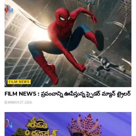
FILM NEWS
FILM NEWS : ప్రపంచాన్ని ఊపేస్తున్న స్పైడర్ మ్యాన్ ట్రైలర్
MARCH 27, 2026