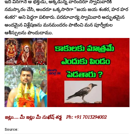
ఇది వినగానే ఆ భక్తుడు, అక్కడున్న వారందరూ స్వామివారికి
నమస్కారం చేసి, అందరూ ఒక్కసారిగా “జయ జయ శంకర, హర హర
శంకర” అని పెద్దగా పలికారు. పరమాచార్య స్వామివారి అద్భుతమైన
అందమైన విశ్లేషణను మనమందరం పాటించి మన పూర్వీకుల
ఆశీస్సులను పొందుదాము.
ఇట్లు….
మీ
ఇట్లు మీ సుఖేష్ శర్మ Ph: +91 7013294002
Source: