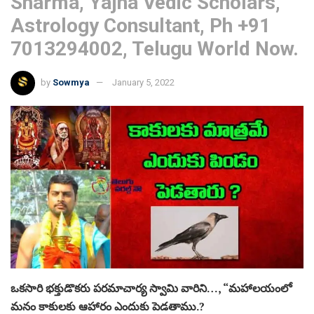
Sharma, Yajna Vedic Scholars,
Astrology Consultant, Ph +91
7013294002, Telugu World Now.
by
Sowmya
January 5, 2022
ఒకసారి భక్తుడొకరు పరమాచార్య స్వామి వారిని…, “మహాలయంలో
మనం కాకులకు ఆహారం ఎందుకు పెడతాము.?