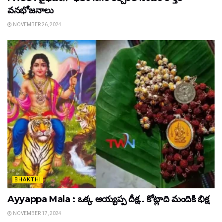
వనభోజనాలు
NOVEMBER 26, 2024
BHAKTHI
Ayyappa Mala : ఒక్క అయ్యప్ప దీక్ష.. కోట్లాది మందికి భిక్ష
NOVEMBER 17, 2024