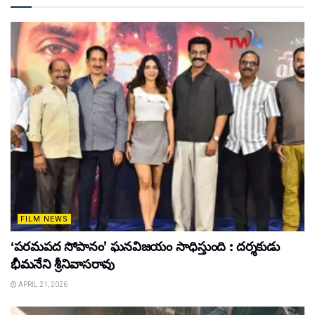
FILM NEWS
‘పరమపద సోపానం’ ఘనవిజయం సాధిస్తుంది : దర్శకుడు
భీమనేని శ్రీనివాసరావు
APRIL 21, 2026