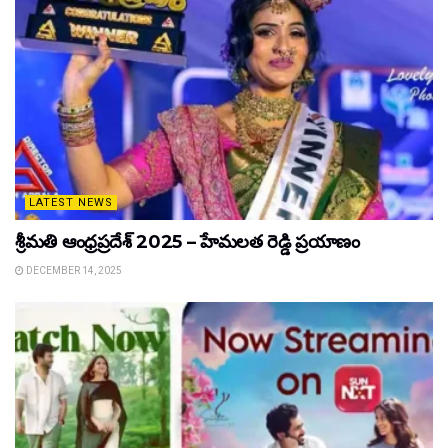
LATEST NEWS
శ్రీమతి ఆంధ్రప్రదేశ్ 2025 – హేమలత రెడ్డి ప్రయాణం
DECEMBER 14, 2025