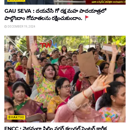
GAU SEVA : దయచేసి గో రక్ష మహ పాదయాత్రలో
పాల్గొందాం గోమాతలను రక్షించుకుందాం.
DECEMBER 19, 2024
BHAKTHI
FNCC : వైభవంగా ఫిలిం నగర్ కల్చరల్ సెంటర్ కార్తీక