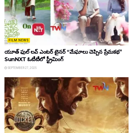
FILM NEWS
యూత్ ఫుల్ లవ్ ఎంటర్ టైనర్ “మేఘాలు చెప్పిన ప్రేమకథ”
SunNXT ఓటీటీలో స్ట్రీమింగ్
SEPTEMBER 27, 2025