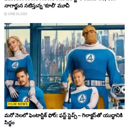
నాగార్జున నటిస్తున్న ‘కూలీ’ మూవీ
JUNE 26, 2025
FILM NEWS
మరో నెలలో ఫెంటాస్టిక్ ఫోర్: ఫస్ట్ స్టెప్స్ – గెలాక్టస్‌తో యుద్ధానికి
సిద్ధం