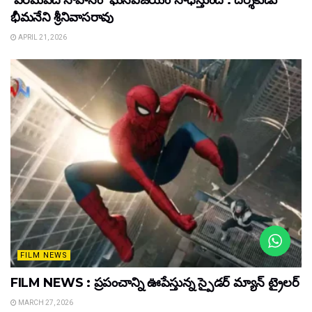
‘పరమపద సోపానం’ ఘనవిజయం సాధిస్తుంది : దర్శకుడు
భీమనేని శ్రీనివాసరావు
APRIL 21, 2026
FILM NEWS
FILM NEWS : ప్రపంచాన్ని ఊపేస్తున్న స్పైడర్ మ్యాన్ ట్రైలర్
MARCH 27, 2026