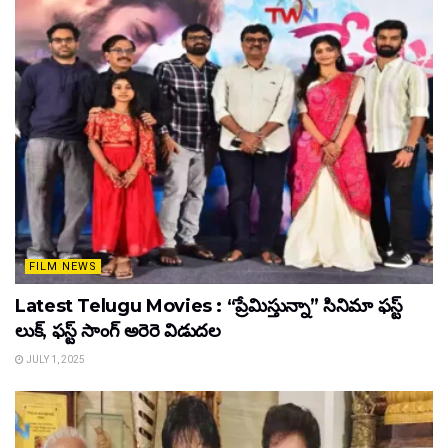
FILM NEWS
Latest Telugu Movies : “ప్రేమిస్తున్నా” సినిమా ఫస్ట్
లుక్, ఫస్ట్ సాంగ్ అరెరె విడుదల
JULY 1, 2025