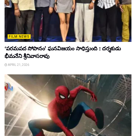
FILM NEWS
‘పరమపద సోపానం’ ఘనవిజయం సాధిస్తుంది : దర్శకుడు
భీమనేని శ్రీనివాసరావు
APRIL 21, 2026