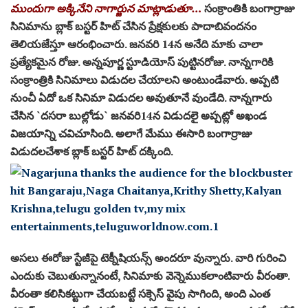
ముందుగా అక్కినేని నాగార్జున మాట్లాడుతూ…
సంక్రాంతికి బంగార్రాజు
సినిమాను బ్లాక్ బ‌స్ట‌ర్ హిట్ చేసిన ప్రేక్ష‌కుల‌కు పాదాబివంద‌నం
తెలియ‌జేస్తూ ఆరంభించారు. జ‌న‌వ‌రి 14న అనేది మాకు చాలా
ప్ర‌త్యేక‌మైన రోజు. అన్న‌పూర్ణ స్టూడియోస్ పుట్టిన‌రోజు. నాన్న‌గారికి
సంక్రాంత్రికి సినిమాలు విడుద‌ల చేయాల‌ని అంటుండేవారు. అప్ప‌టి
నుంచీ ఏదో ఒక సినిమా విడుద‌ల అవుతూనే వుండేది. నాన్న‌గారు
చేసిన `ద‌స‌రా బుల్లోడు` జ‌న‌వ‌రి14న విడుద‌లై అప్ప‌ట్లో అఖండ
విజ‌యాన్ని చ‌విచూసింది. అలాగే మేము ఈసారి బంగార్రాజు
విడుద‌ల‌చేశాక‌ బ్లాక్ బ‌స్ట‌ర్ హిట్ ద‌క్కింది.
అస‌లు ఈరోజు స్టేజీపై టెక్నీషియ‌న్స్ అంద‌రూ వున్నారు. వారి గురించి
ఎందుకు చెబుతున్నానంటే, సినిమాకు వెన్నెముక‌లాంటివారు వీరంతా.
వీరంతా క‌లిసిక‌ట్టుగా చేయ‌బ‌ట్టే స‌క్సెస్ వైపు సాగింది, అంది ఎంత