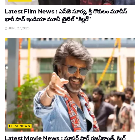
Latest Film News : ఎస్‌జె సూర్య, శ్రీ గొకులం మూవీస్‌
భారీ పాన్‌ ఇండియా మూవీ టైటిల్ “కిల్లర్”
JUNE 27, 2025
FILM NEWS
Latest Movie News : సూపర్ స్టార్ రజనీకాంత్, కింగ్