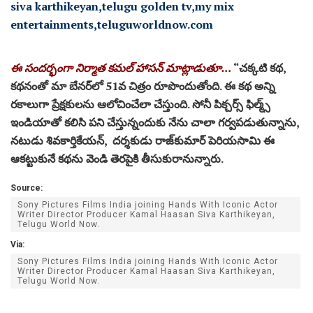
ఈ సంద‌ర్భంగా నిర్మాత కమల్ హాసన్ మాట్లాడుతూ…
“చక్కటి క‌థ‌,
కథనంతో మా బేన‌ర్‌లో 51వ చిత్రం రూపొందుతోంది. ఈ కథ అన్ని
ర‌కాలుగా ప్రేక్షకులను ఆలోచించేలా చేస్తుంది. సోనీ పిక్చర్స్ ఫిల్మ్స్
ఇండియాతో కలిసి పని చేస్తున్నందుకు నేను చాలా గర్వపడుతున్నాను,
నటుడు శివకార్తికేయన్, దర్శకుడు రాజ్‌కుమార్ పెరియసామి ఈ
ఆకట్టుకునే కథను వెండి తెరపైకి తీసుకురానున్నారు.
Source:
Sony Pictures Films India joining Hands With Iconic Actor
Writer Director Producer Kamal Haasan Siva Karthikeyan,
Telugu World Now.
Via:
Sony Pictures Films India joining Hands With Iconic Actor
Writer Director Producer Kamal Haasan Siva Karthikeyan,
Telugu World Now.