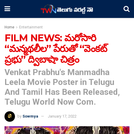
Home
Entertainment
FILM NEWS: మ‌రోసారి
“మ‌న్మ‌థ‌లీల” పేరుతో “వెంక‌ట్
ప్ర‌భు” ద్విబాషా చిత్రం
Venkat Prabhu's Manmadha
Leela Movie Poster in Telugu
And Tamil Has Been Released,
Telugu World Now Com.
by
Sowmya
January 17, 2022