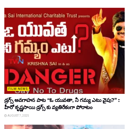
FILM NEWS
డ్రగ్స్ అవగాహన పాట “ఓ యువతా, నీ గమ్య ఎటు వైపు?” :
హీరో కృష్ణసాయి డ్రగ్స్ కు వ్యతిరేకంగా పోరాటం
AUGUST 7, 2025