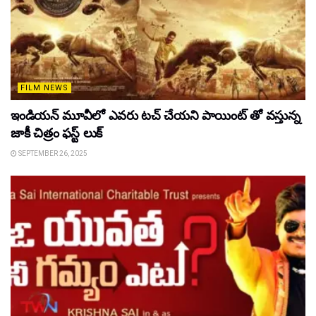
FILM NEWS
ఇండియన్ మూవీలో ఎవరు టచ్ చేయని పాయింట్ తో వస్తున్న
జాకీ చిత్రం ఫస్ట్ లుక్
SEPTEMBER 26, 2025