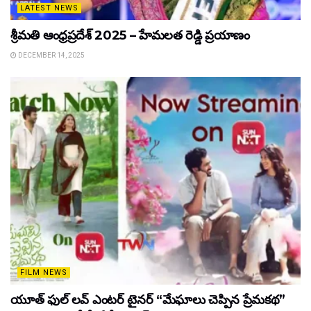
LATEST NEWS
శ్రీమతి ఆంధ్రప్రదేశ్ 2025 – హేమలత రెడ్డి ప్రయాణం
DECEMBER 14, 2025
FILM NEWS
యూత్ ఫుల్ లవ్ ఎంటర్ టైనర్ “మేఘాలు చెప్పిన ప్రేమకథ”