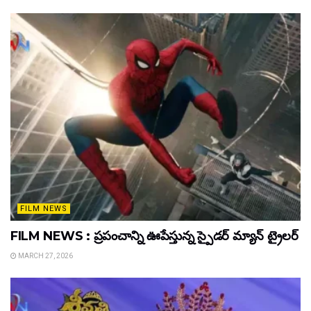
FILM NEWS
FILM NEWS : ప్రపంచాన్ని ఊపేస్తున్న స్పైడర్ మ్యాన్ ట్రైలర్
MARCH 27, 2026