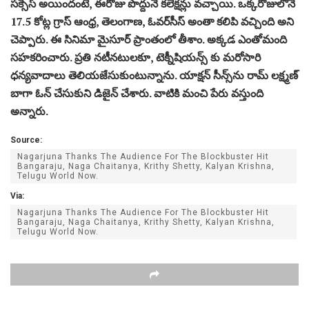
స‌క్సెస్ అయిందంటే, ఈరోజు పొద్దునే క‌లెక్ష‌న్లు వ‌చ్చాయి. ఒక్క‌రోజులోనే
17.5 కోట్ల గ్రాస్ ఆంధ్ర‌, తెలంగాణ‌, ఓవ‌ర్‌సీస్ అంతా క‌లిపి వ‌చ్చింది అని
చెప్పారు. ఈ సినిమా మైసూర్ ప్రాంతంలో తీశాం. అక్క‌డ ఎంతోమంది
స‌హ‌క‌రించారు. ప్ర‌తి న‌టీన‌టుల‌కూ, టెక్నీషియ‌న్స్ కు మ‌రోసారి
ధ‌న్య‌వాదాలు తెలియ‌జేసుకుంటున్నాను. యాక్ష‌న్ సీన్స్‌ను రామ్ ల‌క్ష్మ‌ణ్
బాగా ఓన్ చేసుకుని డిజైన్ చేశారు. వాటికి మంచి పేరు వ‌స్తుంది
అన్నారు.
Source:
Nagarjuna Thanks The Audience For The Blockbuster Hit
Bangaraju, Naga Chaitanya, Krithy Shetty, Kalyan Krishna,
Telugu World Now.
Via:
Nagarjuna Thanks The Audience For The Blockbuster Hit
Bangaraju, Naga Chaitanya, Krithy Shetty, Kalyan Krishna,
Telugu World Now.