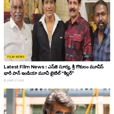
FILM NEWS
Latest Film News : ఎస్‌జె సూర్య, శ్రీ గొకులం మూవీస్‌
భారీ పాన్‌ ఇండియా మూవీ టైటిల్ “కిల్లర్”
JUNE 27, 2025