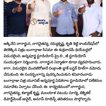
అక్కినేని నాగార్జున, నాగచైతన్య, రమ్యకృష్ణ, కృతి శెట్టి కాంబినేషన్‌లో
తెరకెక్కిన చిత్రం బంగార్రాజు సినిమా ఈ శుక్ర‌వార‌మే థియేట‌ర్ల‌లో
విడుద‌లైంది. అన్నపూర్ణ స్టూడియోస్ ప్రై.లి., జీ స్టూడియోస్
సంయుక్తంగా నిర్మించారు. నాగార్జున నిర్మాతగా కూడా వ్యవహరించారు.
కాగా, విడుద‌లైన మొద‌టిరోజునే సంక్రాంతి బ్లాక్ బ‌స్ట‌ర్ హిట్‌గా న‌మోదు
చేసుకుంది. ఈ సంద‌ర్భంగాన్ని పుర‌స్క‌రించుకుని శ‌నివారంనాడు
బంగార్రాజు చిత్ర యూనిట్ అన్న‌పూర్ణ ఏడెక‌రాల స్టూడియోలో విలేక‌రుల
స‌మావేశం ఏర్పాటు చేసింది. ఈ కార్య్ర‌క‌మంలో నాగార్జున‌,
నాగ‌చైత‌న్య‌, క‌ళ్యాణ్ కృష్ణ‌, మ‌ల‌యాళ న‌టుడు సూర్య‌, టెక్నిక‌ల్
డిపార్ట్‌మెంట్ జునైద్‌, అనూప్ రూబెన్స్ త‌దిత‌రులు పాల్గొన్నారు.