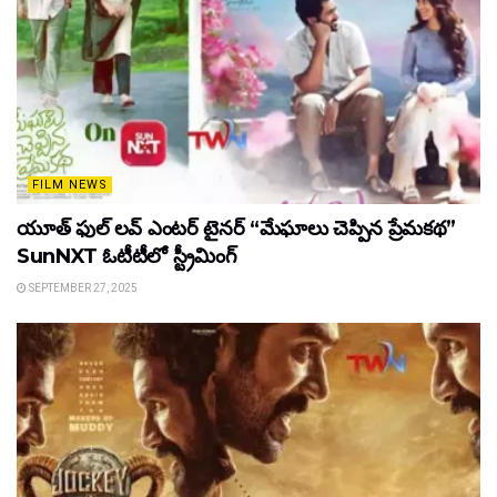
FILM NEWS
యూత్ ఫుల్ లవ్ ఎంటర్ టైనర్ “మేఘాలు చెప్పిన ప్రేమకథ”
SunNXT ఓటీటీలో స్ట్రీమింగ్
SEPTEMBER 27, 2025