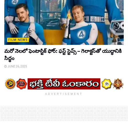
FILM NEWS
మరో నెలలో ఫెంటాస్టిక్ ఫోర్: ఫస్ట్ స్టెప్స్ – గెలాక్టస్‌తో యుద్ధానికి
సిద్ధం
JUNE 26, 2025
ADVERTISEMENT