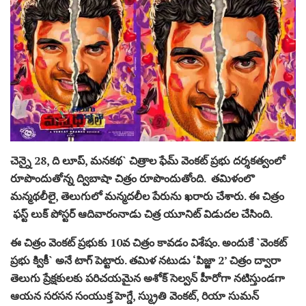
చెన్నై 28, ది లూప్‌, మ‌న‌క‌థ` చిత్రాల ఫేమ్ వెంకట్ ప్రభు ద‌ర్శ‌క‌త్వంలో
రూపొందుతోన్న ద్విబాషా చిత్రం రూపొందుతోంది. తమిళంలొ
మన్మథలీలై, తెలుగులో మన్మదలీల పేరును ఖ‌రారు చేశారు. ఈ చిత్రం
ఫస్ట్ లుక్ పోస్టర్ ఆదివారంనాడు చిత్ర యూనిట్ విడుద‌ల చేసింది.
ఈ చిత్రం వెంక‌ట్ ప్ర‌భుకు 10వ చిత్రం కావడం విశేషం. అందుకే `వెంకట్
ప్రభు క్వికీ` అనే టాగ్ పెట్టారు. తమిళ నటుడు ‘పిజ్జా 2’ చిత్రం ద్వారా
తెలుగు ప్రేక్షకులకు పరిచయమైన అశోక్ సెల్వన్ హీరోగా నటిస్తుండ‌గా
ఆయ‌న స‌ర‌స‌న సంయుక్త హెగ్డే, స్మ్రుతి వెంకట్, రియా సుమన్