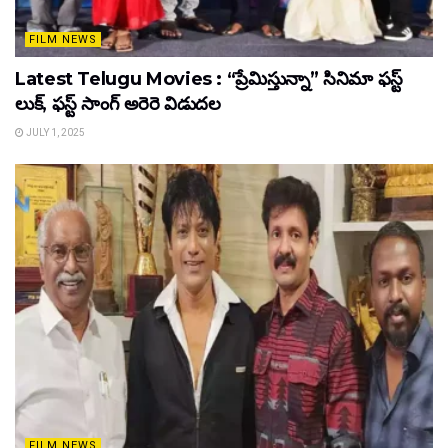
FILM NEWS
Latest Telugu Movies : “ప్రేమిస్తున్నా” సినిమా ఫస్ట్
లుక్, ఫస్ట్ సాంగ్ అరెరె విడుదల
JULY 1, 2025
FILM NEWS