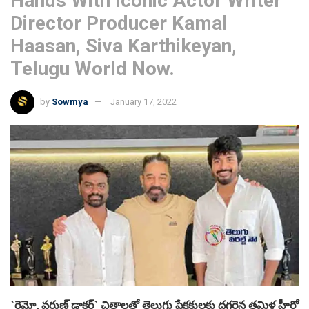
Hands With Iconic Actor Writer
Director Producer Kamal
Haasan, Siva Karthikeyan,
Telugu World Now.
by
Sowmya
January 17, 2022
`రెమో, వ‌రుణ్ డాక్ట‌ర్` చిత్రాల‌తో తెలుగు ప్రేక్ష‌కుల‌కు ద‌గ్గ‌రైన త‌మిళ హీరో