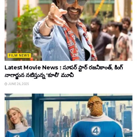
FILM NEWS
Latest Movie News : సూపర్ స్టార్ రజనీకాంత్, కింగ్
నాగార్జున నటిస్తున్న ‘కూలీ’ మూవీ
JUNE 26, 2025