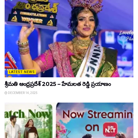
LATEST NEWS
శ్రీమతి ఆంధ్రప్రదేశ్ 2025 – హేమలత రెడ్డి ప్రయాణం
DECEMBER 14, 2025