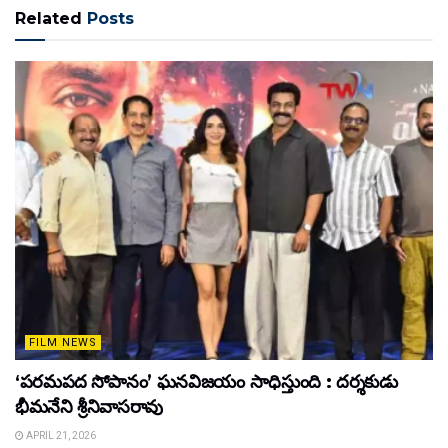
Related
Posts
FILM NEWS
‘పరమపద సోపానం’ ఘనవిజయం సాధిస్తుంది : దర్శకుడు
భీమనేని శ్రీనివాసరావు
APRIL 21, 2026