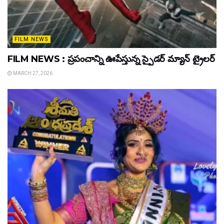
FILM NEWS
FILM NEWS : ప్రపంచాన్ని ఊపేస్తున్న స్పైడర్ మ్యాన్ ట్రైలర్
MARCH 27, 2026