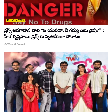
FILM NEWS
డ్రగ్స్ అవగాహన పాట “ఓ యువతా, నీ గమ్య ఎటు వైపు?” :
హీరో కృష్ణసాయి డ్రగ్స్ కు వ్యతిరేకంగా పోరాటం
AUGUST 7, 2025