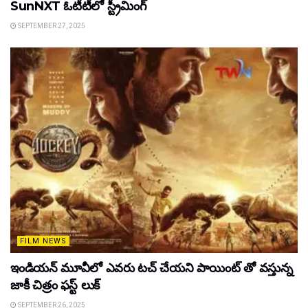
SunNXT ఓటీటీలో స్ట్రీమింగ్
SEPTEMBER 27, 2025
FILM NEWS
ఇండియన్ మూవీలో ఎవరు టచ్ చేయని పాయింట్ తో వస్తున్న
జాకీ చిత్రం ఫస్ట్ లుక్
SEPTEMBER 26, 2025