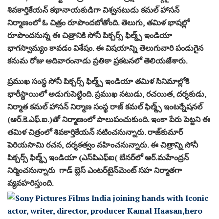
శివకార్తికేయన్ క‌థానాయ‌కుడిగా విశ్వ‌న‌టుడు క‌మ‌ల్ హాస‌న్
నిర్మాణంలో ఓ చిత్రం రూపొంద‌బోతోంది. తెలుగు, త‌మిళ‌ భాష‌ల్లో
రూపొంద‌నున్న ఈ చిత్రానికి సోనీ పిక్చర్స్ ఫిల్మ్స్ ఇండియా
భాగ‌స్వామ్యం కావ‌డం విశేషం. ఈ విష‌యాన్ని తెలుగువారి పండుగైన
క‌నుమ రోజు ఆదివారంనాడు ప్ర‌తికా ప్ర‌క‌ట‌న‌లో తెలియ‌జేశారు.
ప్ర‌ముఖ సంస్థ సోనీ పిక్చర్స్ ఫిల్మ్స్ ఇండియా తమిళ సినిమాల్లోకి
భారీస్థాయిలో అడుగుపెట్టింది. ప్రముఖ నటుడు, రచయిత, దర్శకుడు,
నిర్మాత కమల్ హాసన్ నిర్మాణ సంస్థ రాజ్ కమల్ ఫిల్మ్స్ ఇంటర్నేషనల్
(ఆర్‌.కె.ఎఫ్‌.ఐ.)తో నిర్మాణంలో పాలుపంచుకుంది. ఇంకా పేరు పెట్టని ఈ
తమిళ చిత్రంలో శివకార్తికేయన్ నటించనున్నారు. రాజ్‌కుమార్
పెరియసామి రచన, దర్శకత్వం వహించనున్నారు. ఈ చిత్రాన్ని సోనీ
పిక్చర్స్ ఫిల్మ్స్ ఇండియా (ఎస్‌పిఎఫ్‌ఐ( బేన‌ర్‌లో ఆర్.మహేంద్రన్
నిర్మించనున్నారు గాడ్ బ్లెస్ ఎంటర్‌టైన్‌మెంట్ సహ నిర్మాతగా
వ్యవహరిస్తుంది.