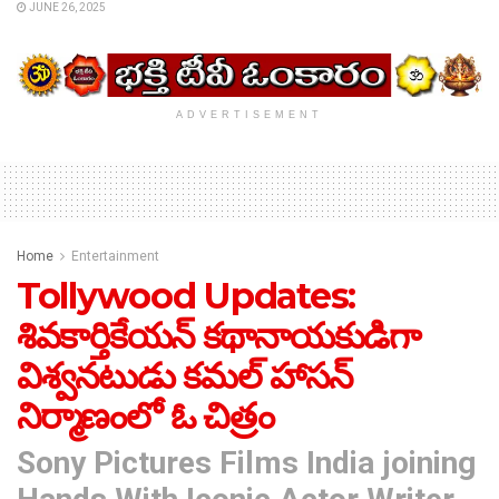
JUNE 26, 2025
ADVERTISEMENT
Home
Entertainment
Tollywood Updates:
శివకార్తికేయన్ క‌థానాయ‌కుడిగా
విశ్వ‌న‌టుడు క‌మ‌ల్ హాస‌న్
నిర్మాణంలో ఓ చిత్రం
Sony Pictures Films India joining