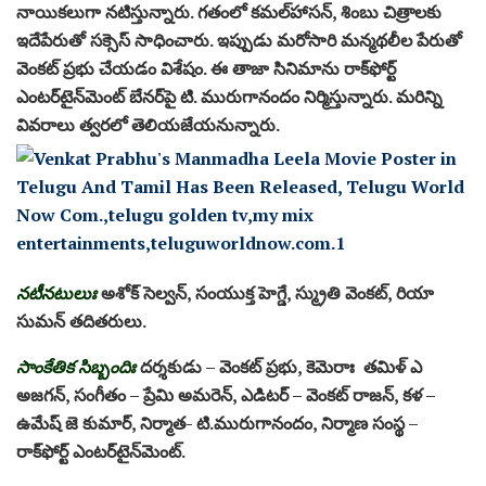
నాయిక‌లుగా నటిస్తున్నారు. గ‌తంలో క‌మ‌ల్‌హాస‌న్‌, శింబు చిత్రాల‌కు
ఇదేపేరుతో స‌క్సెస్ సాధించారు. ఇప్పుడు మ‌రోసారి మ‌న్మ‌థ‌లీల పేరుతో
వెంక‌ట్ ప్ర‌భు చేయ‌డం విశేషం. ఈ తాజా సినిమాను రాక్‌ఫోర్ట్
ఎంటర్‌టైన్‌మెంట్ బేన‌ర్‌పై టి. మురుగానందం నిర్మిస్తున్నారు. మ‌రిన్ని
వివ‌రాలు త్వ‌ర‌లో తెలియ‌జేయ‌నున్నారు.
న‌టీన‌టులుః
అశోక్ సెల్వన్, సంయుక్త హెగ్డే, స్మ్రుతి వెంకట్, రియా
సుమన్ త‌దిత‌రులు.
సాంకేతిక సిబ్బందిః
దర్శకుడు – వెంకట్ ప్రభు, కెమెరాః తమిళ్ ఎ
అజగన్, సంగీతం – ప్రేమి అమరెన్, ఎడిటర్ – వెంకట్ రాజన్, కళ –
ఉమేష్ జె కుమార్, నిర్మాత- టి.మురుగానందం, నిర్మాణ సంస్థ –
రాక్‌ఫోర్ట్ ఎంటర్‌టైన్‌మెంట్.