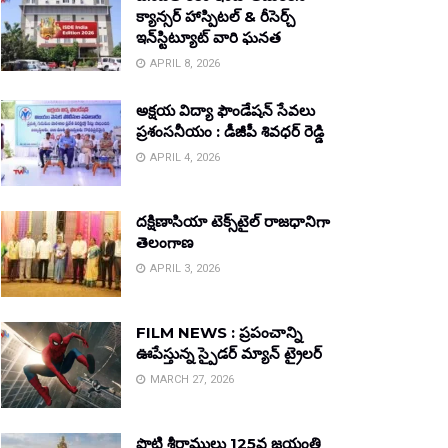
క్యాన్సర్ హాస్పిటల్ & రీసెర్చ్
ఇన్‌స్టిట్యూట్ వారి ఘనత
APRIL 8, 2026
అక్షయ విద్యా ఫౌండేషన్ సేవలు
ప్రశంసనీయం : డీజీపీ శివధర్ రెడ్డి
APRIL 4, 2026
దక్షిణాసియా టెక్స్‌టైల్ రాజధానిగా
తెలంగాణ
APRIL 3, 2026
FILM NEWS : ప్రపంచాన్ని
ఊపేస్తున్న స్పైడర్ మ్యాన్ ట్రైలర్
MARCH 27, 2026
పొట్టి శ్రీరాములు 125వ జయంతి