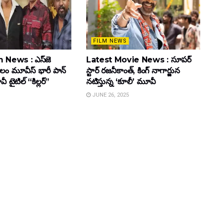
FILM NEWS
 News : ఎస్‌జె
Latest Movie News : సూపర్
కులం మూవీస్‌ భారీ పాన్‌
స్టార్ రజనీకాంత్, కింగ్ నాగార్జున
ైటిల్ “కిల్లర్”
నటిస్తున్న ‘కూలీ’ మూవీ
JUNE 26, 2025