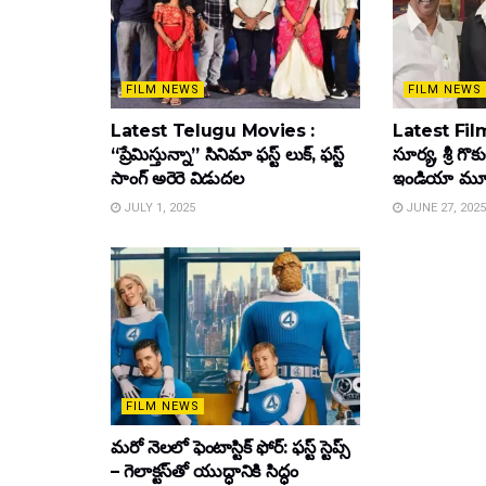
FILM NEWS
FILM NEWS
Latest Telugu Movies :
Latest Film
“ప్రేమిస్తున్నా” సినిమా ఫస్ట్ లుక్, ఫస్ట్
సూర్య, శ్రీ గొ
సాంగ్ అరెరె విడుదల
ఇండియా మూవీ ట
JULY 1, 2025
JUNE 27, 2025
FILM NEWS
మరో నెలలో ఫెంటాస్టిక్ ఫోర్: ఫస్ట్ స్టెప్స్
– గెలాక్టస్‌తో యుద్ధానికి సిద్ధం