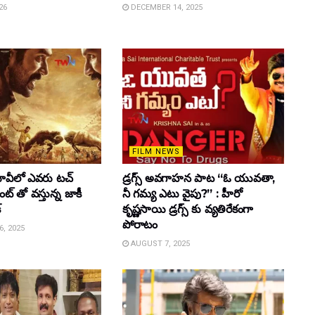
26
DECEMBER 14, 2025
FILM NEWS
వీలో ఎవరు టచ్
డ్రగ్స్ అవగాహన పాట “ఓ యువతా,
్ తో వస్తున్న జాకీ
నీ గమ్య ఎటు వైపు?” : హీరో
్
కృష్ణసాయి డ్రగ్స్ కు వ్యతిరేకంగా
పోరాటం
, 2025
AUGUST 7, 2025