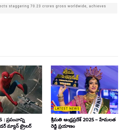
ects staggering 70.23 crores gross worldwide, achieves
LATEST NEWS
 ప్రపంచాన్ని
శ్రీమతి ఆంధ్రప్రదేశ్ 2025 – హేమలత
ైడర్ మ్యాన్ ట్రైలర్
రెడ్డి ప్రయాణం