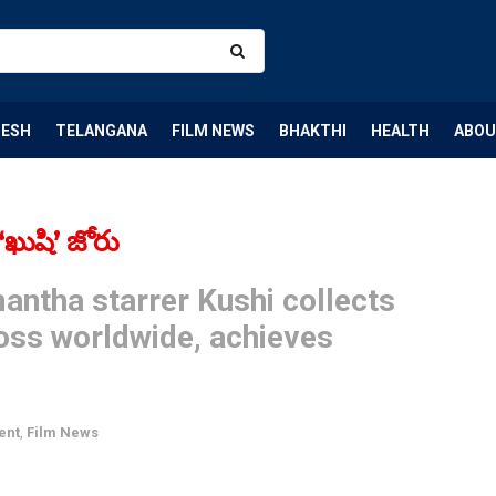
DESH
TELANGANA
FILM NEWS
BHAKTHI
HEALTH
ABOU
ో ‘ఖుషి’ జోరు
ntha starrer Kushi collects
oss worldwide, achieves
ent
,
Film News