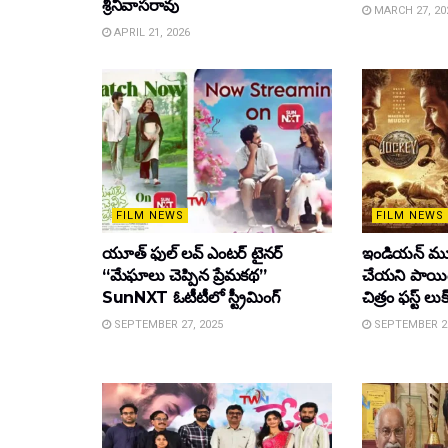
శ్రీనివాసరావు
MARCH 27, 20
APRIL 21, 2026
FILM NEWS
FILM NEWS
యూత్ ఫుల్ లవ్ ఎంటర్ టైనర్
ఇండియన్ మూ
“మేఘాలు చెప్పిన ప్రేమకథ”
చేయని పాయింట
SunNXT ఓటీటీలో స్ట్రీమింగ్
చిత్రం ఫస్ట్ లుక
SEPTEMBER 27, 2025
SEPTEMBER 26