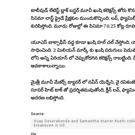
టాలీవుడ్ లేటెస్ట్ బ్లాక్ బస్టర్ మూవీ ఖుషి కలెక్షన్స్
సినిమా లాస్ట్ ఫ్రైడే ప్రేక్షకుల ముందుకొచ్చింది. లవ్, ఫ్యా
కురిపిస్తోంది. మూడు రోజుల్లో ఈ సినిమా 70.23 కోట్ల రూ
యూఎస్ బాక్సాఫీస్ వద్ద కూడా ఖుషి హల్ చల్ చేస్తోంది. యూ
సాధించింది. 2 మిలియన్ మార్క్ కు ఖుషి పరుగులు పెడుత
లోని అన్ని ఏరియాస్ లో చెప్పుకోదగిన కలెక్షన్స్ రాబట్టింది. దీన
అవకాశాలున్నాయి.
మైత్రీ మూవీ మేకర్స్ బ్యానర్ లో నవీన్ యెర్నేని, వై రవి
సూపర్ హిట్ టాక్ తో ప్రదర్శితమవుతోంది. క్లీన్ లవ్, ఫ్యామిలీ
ఆదరణ లభిస్తోంది.
Source:
Vijay Deverakonda and Samantha starrer Kushi coll
breakeven in US
Via: