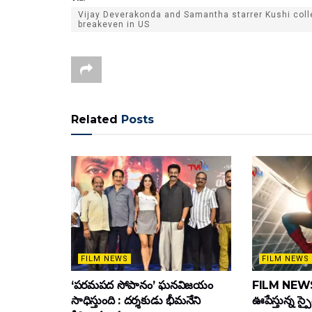
Vijay Deverakonda and Samantha starrer Kushi coll
breakeven in US
Related
Posts
FILM NEWS
FILM NEWS
‘పరమపద సోపానం’ ఘనవిజయం
FILM NEWS :
సాధిస్తుంది : దర్శకుడు భీమనేని
ఊపేస్తున్న స్ప