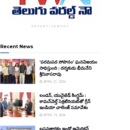
ADVERTISEMENT
Recent News
‘పరమపద సోపానం’ ఘనవిజయం
సాధిస్తుంది : దర్శకుడు భీమనేని
శ్రీనివాసరావు
APRIL 21, 2026
లండన్, యునైటెడ్ కింగ్డమ్ :
కామన్‌వెల్త్ సెక్రటేరియట్‌తో గ్రీన్
ఇండియా చాలెంజ్ సమావేశం
APRIL 19, 2026
బసవతారకం ఇండో అమెరికన్