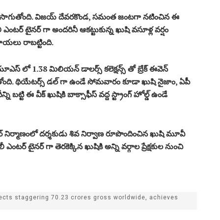
 జోరు కొనసాగుతోంది. విజయ్ దేవరకొండ, సమంత జంటగా నటించిన ఈ
మిలీ ఎంటర్ టైనర్ గా అందరినీ ఆకట్టుకున్న ఖుషి వసూళ్ల వర్షం
పాయలు రాబట్టింది.
ఎస్ లో 1.38 మిలియన్ డాలర్స్ కలెక్షన్స్ తో బ్రేక్ ఈవెన్
ోంది. థియేటర్స్ డల్ గా ఉండే సోమవారం కూడా ఖుషి నైజాం, ఏపీ
్ని బట్టి ఈ వీక్ ఖుషికి బాక్సాఫీస్ వద్ద స్ట్రాంగ్ హోల్డ్ ఉండే
శంకర్ నిర్మాణంలో దర్శకుడు శివ నిర్వాణ రూపొందించిన ఖుషి మూవీ
 ఎంటర్ టైనర్ గా తెరకెక్కిన ఖుషికి అన్ని వర్గాల ప్రేక్షకుల నుంచి
ects staggering 70.23 crores gross worldwide, achieves