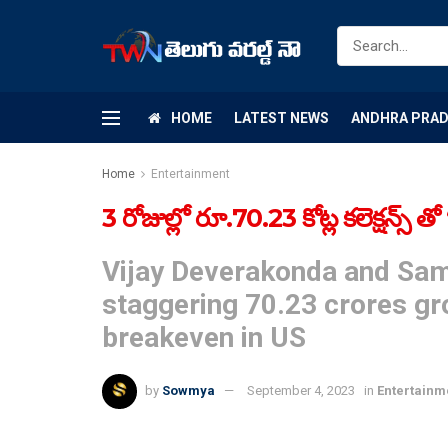
HOME
LATEST NEWS
ANDHRA PRA
Home
Entertainment
3 రోజుల్లో రూ.70.23 కోట్ల కలెక్షన్స్ త
Vijay Deverakonda and Sama
staggering 70.23 crores gr
breakeven in US
by
Sowmya
September 4, 2023
in
Entertainm