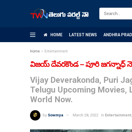
HOME
LATEST NEWS
ANDHRA PRA
Home
Entertainment
విజయ్ దేవరకొండ – పూరి జగన్నాధ్ నెక
Vijay Deverakonda, Puri Ja
Telugu Upcoming Movies, L
World Now.
by
Sowmya
March 28, 2022
in
Entertainment