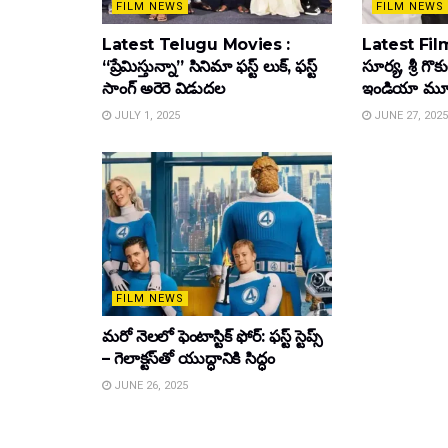
FILM NEWS
FILM NEWS
Latest Telugu Movies :
Latest Film
“ప్రేమిస్తున్నా” సినిమా ఫస్ట్ లుక్, ఫస్ట్
సూర్య, శ్రీ గొ
సాంగ్ అరెరె విడుదల
ఇండియా మూవీ ట
JULY 1, 2025
JUNE 27, 2025
FILM NEWS
మరో నెలలో ఫెంటాస్టిక్ ఫోర్: ఫస్ట్ స్టెప్స్
– గెలాక్టస్‌తో యుద్ధానికి సిద్ధం
JUNE 26, 2025