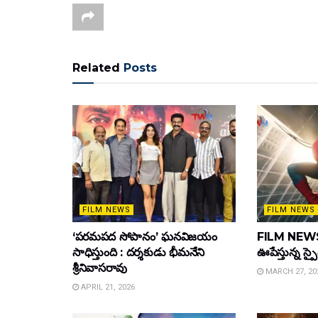
Related
Posts
FILM NEWS
FILM NEWS
‘పరమపద సోపానం’ ఘనవిజయం
FILM NEWS :
సాధిస్తుంది : దర్శకుడు భీమనేని
ఊపేస్తున్న స్ప
శ్రీనివాసరావు
MARCH 27, 20
APRIL 21, 2026