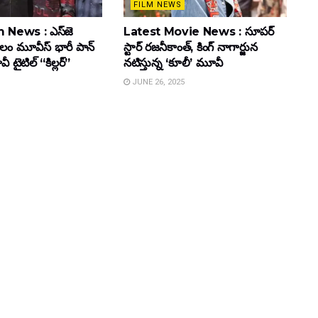
FILM NEWS
 News : ఎస్‌జె
Latest Movie News : సూపర్
కులం మూవీస్‌ భారీ పాన్‌
స్టార్ రజనీకాంత్, కింగ్ నాగార్జున
ైటిల్ “కిల్లర్”
నటిస్తున్న ‘కూలీ’ మూవీ
JUNE 26, 2025