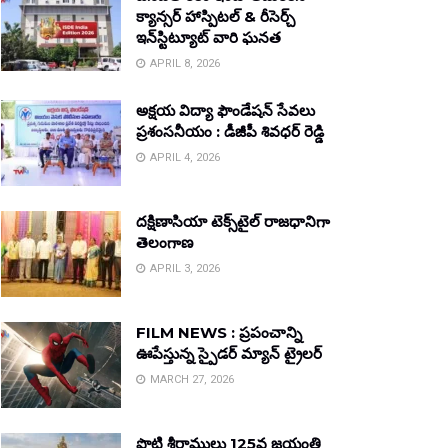
క్యాన్సర్ హాస్పిటల్ & రీసెర్చ్
ఇన్‌స్టిట్యూట్ వారి ఘనత
APRIL 8, 2026
అక్షయ విద్యా ఫౌండేషన్ సేవలు
ప్రశంసనీయం : డీజీపీ శివధర్ రెడ్డి
APRIL 4, 2026
దక్షిణాసియా టెక్స్‌టైల్ రాజధానిగా
తెలంగాణ
APRIL 3, 2026
FILM NEWS : ప్రపంచాన్ని
ఊపేస్తున్న స్పైడర్ మ్యాన్ ట్రైలర్
MARCH 27, 2026
పొట్టి శ్రీరాములు 125వ జయంతి