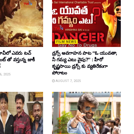
FILM NEWS
వీలో ఎవరు టచ్
డ్రగ్స్ అవగాహన పాట “ఓ యువతా,
్ తో వస్తున్న జాకీ
నీ గమ్య ఎటు వైపు?” : హీరో
్
కృష్ణసాయి డ్రగ్స్ కు వ్యతిరేకంగా
పోరాటం
, 2025
AUGUST 7, 2025