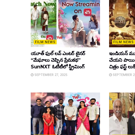
FILM NEWS
FILM NEWS
యూత్ ఫుల్ లవ్ ఎంటర్ టైనర్
ఇండియన్ మూ
“మేఘాలు చెప్పిన ప్రేమకథ”
చేయని పాయింట
SunNXT ఓటీటీలో స్ట్రీమింగ్
చిత్రం ఫస్ట్ లుక
SEPTEMBER 27, 2025
SEPTEMBER 26