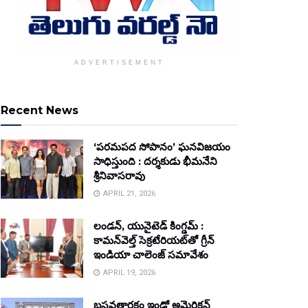
ADVERTISEMENT
Recent News
‘పరమపద సోపానం’ ఘనవిజయం
సాధిస్తుంది : దర్శకుడు భీమనేని
శ్రీనివాసరావు
APRIL 21, 2026
లండన్, యునైటెడ్ కింగ్డమ్ :
కామన్‌వెల్త్ సెక్రటేరియట్‌తో గ్రీన్
ఇండియా చాలెంజ్ సమావేశం
APRIL 19, 2026
బసవతారకం ఇండో అమెరికన్