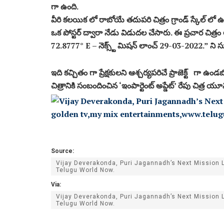
గా ఉంది.
వీరి కలయిక లో రాబోయే తదుపరి చిత్రం గ్రాండ్ స్కేల్ లో
ఒక పోస్టర్ ద్వారా నేడు విడుదల చేసారు. ఈ ప్రచార 
72.8777° E – నెక్స్ట్ మిషన్ లాంచ్ 29-03-2022.” ని సూ
ఇది కచ్చితం గా ప్రేక్షకులని ఆశ్చర్యపరిచే ప్రాజెక్ట్ గ
చిత్రానికి సంబందించిన ‘ఇంపార్టెంట్ అప్డేట్’ రేపు చిత్ర య
Source:
Vijay Deverakonda, Puri Jagannadh’s Next Mission 
Telugu World Now.
Via:
Vijay Deverakonda, Puri Jagannadh’s Next Mission 
Telugu World Now.