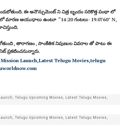
 ఉండబోతుంది. ఈ అనౌన్సుమెంట్ ని చిత్ర బృందం సరికొత్త పంథా లో
చిత్రం లో మారణ ఆయుధాలు ఉంటూ “14:20 గంటలు- 19.0760° N,
చిస్తుంది.
ా ఉండబోతుంది , తారాగణం , సాంకేతిక నిపుణుల వివరాల తో పాటు ఈ
ూనిట్ ప్రకటించనున్నారు.
Launch, Telugu Upcoming Movies, Latest Telugu Movies,
Launch, Telugu Upcoming Movies, Latest Telugu Movies,