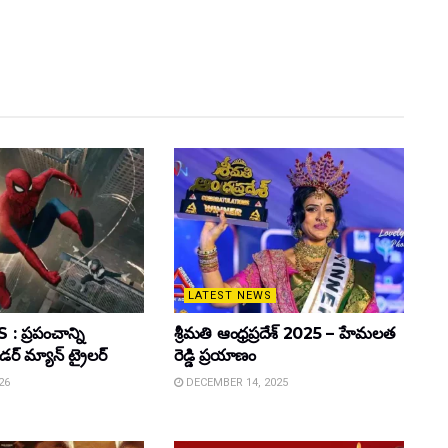
LATEST NEWS
 ప్రపంచాన్ని
శ్రీమతి ఆంధ్రప్రదేశ్ 2025 – హేమలత
ైడర్ మ్యాన్ ట్రైలర్
రెడ్డి ప్రయాణం
26
DECEMBER 14, 2025