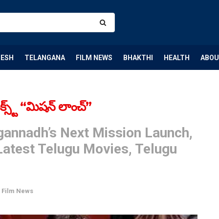
DESH
TELANGANA
FILM NEWS
BHAKTHI
HEALTH
ABOU
్స్ట్ “మిషన్ లాంచ్”
gannadh’s Next Mission Launch,
atest Telugu Movies, Telugu
,
Film News