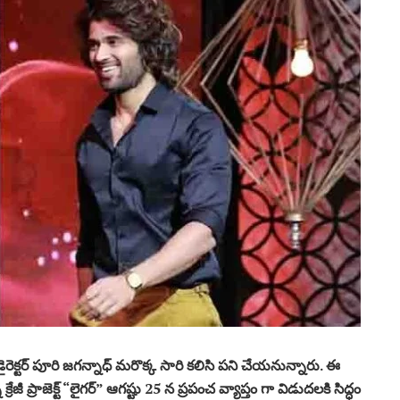
ెక్టర్ పూరి జగన్నాధ్ మరొక్క సారి కలిసి పని చేయనున్నారు. ఈ
క్రేజీ ప్రాజెక్ట్ “లైగర్” ఆగష్టు 25 న ప్రపంచ వ్యాప్తం గా విడుదలకి సిద్ధం