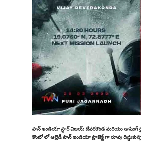
పాన్ ఇండియా స్టార్ విజయ్ దేవరకొండ మరియు డాషింగ్ డైర
కొంబో లో ఆల్రెడీ పాన్ ఇండియా ప్రాజెక్ట్ గా రూపు దిద్దుకున్న 