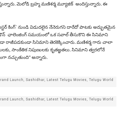
హిస్తున్నారు. మెలోడి బ్రహ్మ మణిశర్మ మ్యూజిక్ అందిస్తున్నారు. ఈ
స్టర్ కింగ్` నుండి విడుదలైన నేనెరుగని దారేదో పాటకు అద్భుతమైన
 లాక్ డౌన్ ఛాలెంజింగ్ సమయంలో ఒక సవాల్ తీసుకొని ఈ సినిమాని
కడా రాజీపడకుండా సినిమాని తెరకెక్కించారు. మణిశర్మ గారు చాలా
ులకు, సాంకేతిక నిపుణులకు కృతజ్ఞతలు. సినిమాని త్వరలోనే
ితంగా నచ్చుతుంది” అన్నారు.
Grand Launch, Sashidhar, Latest Telugu Movies, Telugu World
Grand Launch, Sashidhar, Latest Telugu Movies, Telugu World