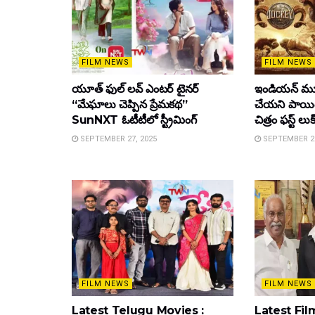
FILM NEWS
FILM NEWS
యూత్ ఫుల్ లవ్ ఎంటర్ టైనర్
ఇండియన్ మూ
“మేఘాలు చెప్పిన ప్రేమకథ”
చేయని పాయింట
SunNXT ఓటీటీలో స్ట్రీమింగ్
చిత్రం ఫస్ట్ లుక
SEPTEMBER 27, 2025
SEPTEMBER 26
FILM NEWS
FILM NEWS
Latest Telugu Movies :
Latest Film