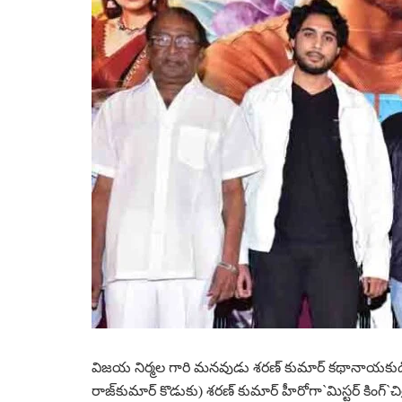
విజ‌య నిర్మల గారి మ‌న‌వుడు శరణ్ కుమార్ క‌థానాయ‌కుడిగా
రాజ్‌కుమార్ కొడుకు) శరణ్ కుమార్ హీరోగా`మిస్టర్ కింగ్`చిత్ర