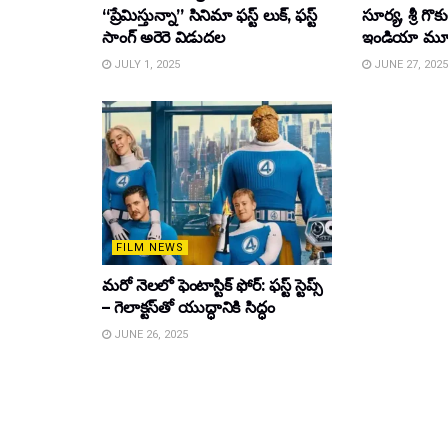
“ప్రేమిస్తున్నా” సినిమా ఫస్ట్ లుక్, ఫస్ట్
సూర్య, శ్రీ గొ
సాంగ్ అరెరె విడుదల
ఇండియా మూవీ ట
JULY 1, 2025
JUNE 27, 2025
FILM NEWS
మరో నెలలో ఫెంటాస్టిక్ ఫోర్: ఫస్ట్ స్టెప్స్
– గెలాక్టస్‌తో యుద్ధానికి సిద్ధం
JUNE 26, 2025