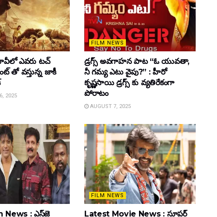
FILM NEWS
వీలో ఎవరు టచ్
డ్రగ్స్ అవగాహన పాట “ఓ యువతా,
్ తో వస్తున్న జాకీ
నీ గమ్య ఎటు వైపు?” : హీరో
్
కృష్ణసాయి డ్రగ్స్ కు వ్యతిరేకంగా
పోరాటం
, 2025
AUGUST 7, 2025
FILM NEWS
 News : ఎస్‌జె
Latest Movie News : సూపర్