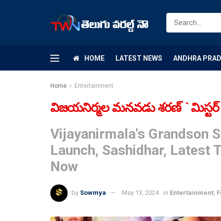
HOME
LATEST NEWS
ANDHRA PRA
Home
Entertainment
విజ‌య‌నిర్మల మ‌న‌వ‌డు శరణ్ `మిస్టర్ క
Vijayanirmala's Grandson S
Launch, Sashidhar, Latest 
Now
by
Sowmya
May 13, 2024
in
Entertainment
,
F