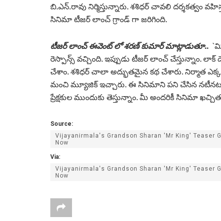
బి.ఎన్.రావు నిర్మిస్తున్నారు. శశిధర్ చావలి ద‌ర్శక‌త్వం వ‌
సినిమా టీజర్ లాంచ్ గ్రాండ్ గా జరిగింది.
టీజర్ లాంచ్ ఈవెంట్ లో శరణ్ కుమార్ మాట్లాడుతూ..
`మి
రెస్పాన్స్ వచ్చింది. ఇప్పుడు టీజర్ లాంచ్ చేస్తున్నాం.
చేశాం. శశిధర్ చాలా అద్భుతమైన కథ చేశారు. నిర్మాత ఎక్
మంచి మ్యూజిక్ ఇచ్చారు. ఈ సినిమాని పని చేసిన నటీనట
ప్రేక్షకుల ముందుకు తెస్తున్నాం. మీ అందరికీ సినిమా ఖచ్చ
Source:
Vijayanirmala's Grandson Sharan 'Mr King' Teaser 
Now
Via:
Vijayanirmala's Grandson Sharan 'Mr King' Teaser 
Now