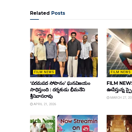
Related
Posts
FILM NEWS
FILM NEWS
‘పరమపద సోపానం’ ఘనవిజయం
FILM NEWS :
సాధిస్తుంది : దర్శకుడు భీమనేని
ఊపేస్తున్న స్ప
శ్రీనివాసరావు
MARCH 27, 20
APRIL 21, 2026