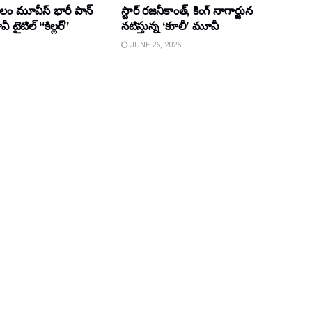
కులం మూవీస్‌ భారీ పాన్‌
స్టార్ రజనీకాంత్, కింగ్ నాగార్జున
ైటిల్ “కిల్లర్”
నటిస్తున్న ‘కూలీ’ మూవీ
JUNE 26, 2025