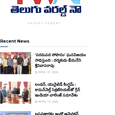
ADVERTISEMENT
Recent News
‘పరమపద సోపానం’ ఘనవిజయం
సాధిస్తుంది : దర్శకుడు భీమనేని
శ్రీనివాసరావు
APRIL 21, 2026
లండన్, యునైటెడ్ కింగ్డమ్ :
కామన్‌వెల్త్ సెక్రటేరియట్‌తో గ్రీన్
ఇండియా చాలెంజ్ సమావేశం
APRIL 19, 2026
బసవతారకం ఇండో అమెరికన్