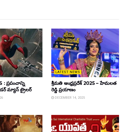
LATEST NEWS
 ప్రపంచాన్ని
శ్రీమతి ఆంధ్రప్రదేశ్ 2025 – హేమలత
ైడర్ మ్యాన్ ట్రైలర్
రెడ్డి ప్రయాణం
26
DECEMBER 14, 2025