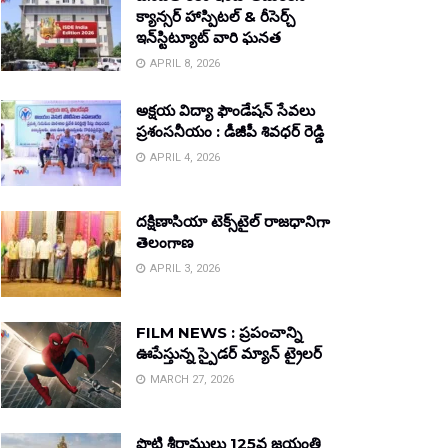
క్యాన్సర్ హాస్పిటల్ & రీసెర్చ్
ఇన్‌స్టిట్యూట్ వారి ఘనత
APRIL 8, 2026
అక్షయ విద్యా ఫౌండేషన్ సేవలు
ప్రశంసనీయం : డీజీపీ శివధర్ రెడ్డి
APRIL 4, 2026
దక్షిణాసియా టెక్స్‌టైల్ రాజధానిగా
తెలంగాణ
APRIL 3, 2026
FILM NEWS : ప్రపంచాన్ని
ఊపేస్తున్న స్పైడర్ మ్యాన్ ట్రైలర్
MARCH 27, 2026
పొట్టి శ్రీరాములు 125వ జయంతి