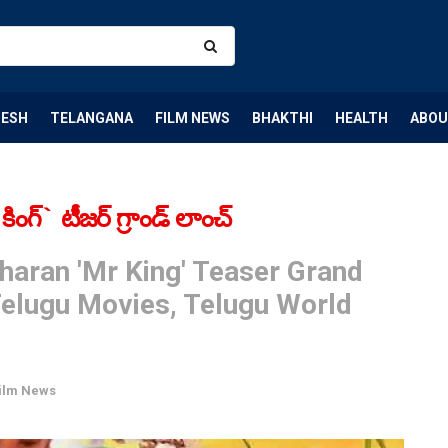
DESH
TELANGANA
FILM NEWS
BHAKTHI
HEALTH
ABOU
ింగ్` టీజర్ గ్రాండ్ లాంచ్
haran 'Mr King' Teaser Grand
Telugu Movies, Telugu World
ilm News