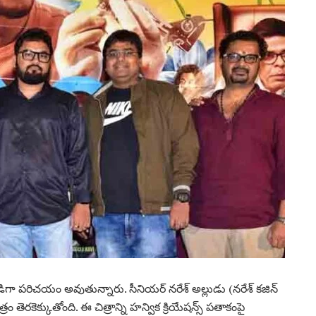
 ప‌రిచ‌యం అవుతున్నారు. సీనియ‌ర్ న‌రేశ్ అల్లుడు (న‌రేశ్ క‌జిన్
ం తెర‌కెక్కుతోంది. ఈ చిత్రాన్ని హన్విక క్రియేషన్స్ ప‌తాకంపై