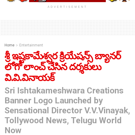
ADVERTISEMENT
Home
Entertainment
శ్రీ ఇష్టకామేశ్వర క్రియేషన్స్ బ్యానర్
లోగో లాంచ్ చేసిన దర్శకులు
వి.వి.వినాయక్
Sri Ishtakameshwara Creations
Banner Logo Launched by
Sensational Director V.V.Vinayak,
Tollywood News, Telugu World
Now