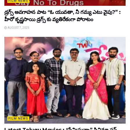
FILM NEWS
డ్రగ్స్ అవగాహన పాట “ఓ యువతా, నీ గమ్య ఎటు వైపు?” :
హీరో కృష్ణసాయి డ్రగ్స్ కు వ్యతిరేకంగా పోరాటం
AUGUST 7, 2025
FILM NEWS
Latest Telugu Movies : “ప్రేమిస్తున్నా” సినిమా ఫస్ట్