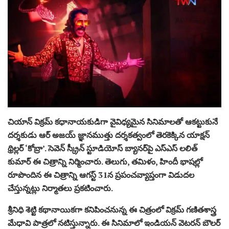
చియాన్ విక్రమ్ కధానాయకుడిగా వైవిధ్యమైన సినిమాలతో ఆకట్టుకునే
దర్శకుడు ఆర్ అజయ్ జ్ఞానముత్తు దర్శకత్వంలో తెరకెక్కిన యాక్షన్
థ్రిల్లర్ ‘కోబ్రా’. సెవెన్ స్క్రీన్ స్టూడియోస్ బ్యానర్‌పై ఎస్ఎస్ లలిత్
కుమార్ ఈ చిత్రాన్ని నిర్మించారు. తెలుగు, తమిళం, హిందీ భాషల్లో
రూపొందిన ఈ చిత్రాన్ని ఆగస్ట్ 31న ప్రపంచవ్యాప్తంగా విడుదల
చేస్తున్నట్లు నిర్మాతలు ప్రకటించారు.
శ్రీనిధి శెట్టి కథానాయికగా కనిపించనున్న ఈ చిత్రంలో విక్రమ్ గణితశాస్త్ర
మేధావి పాత్రలో నటిస్తున్నారు. ఈ సినిమాలో ఇండియన్ వెటరన్ బౌలర్