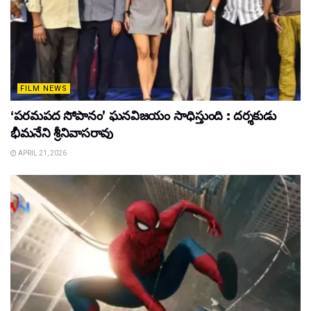
FILM NEWS
‘పరమపద సోపానం’ ఘనవిజయం సాధిస్తుంది : దర్శకుడు
భీమనేని శ్రీనివాసరావు
APRIL 21, 2026