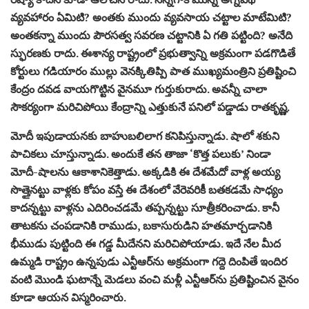
వ్యవహారం ఏమిటి? అంతకు ముందు వ్యవసాయ చట్టాల మాటేమిటి?
అంతకన్నా ముందు పౌరసత్వ సవరణ చట్టానికి ఏ గతి పట్టింది? అనేది
స్ఫురణకు రాదు. ఈశాన్య రాష్ట్రంలో ప్రభుత్వాన్ని అక్రమంగా పడగొడితే
కోర్టులు గడియారం ముల్లు వెనక్కితిప్పి పాత ముఖ్యమంత్రిని ప్రతిష్టించి
కేంద్రం దవడ వాయగొట్టిన వైనమూ గుర్తుకురాదు. అవన్నీ చాలా
సౌకర్యంగా మరిచిపోయి కేంద్రాన్ని ఎత్తుకునే పనిలో పడ్డాడు రాతకృష్ణ.
మోదీ ఇపుడాయనకు బాహుబలిలాగ కనిపిస్తున్నాడు. షాలో శకుని
పాచికలు చూస్తున్నాడు. అందుకే తన తాజా ‘కొత్త పలుకు’ నిండా
మోదీ-షాలను ఆకాశానికెత్తాడు. అక్కడికి ఈ దేశమేదో వాళ్ల అయ్య
సొత్తైనట్టు వాళ్లకు కోపం వస్తే ఈ దేశంలో వేరెవరికీ బతకడమే సాధ్యం
కాదన్నట్టు వాళ్లను ఎదిరించడమే తప్పన్నట్టు సూత్రీకరించాడు. కానీ
తాటకను చంపడానికి రాముడు, బకాసురుడిని హతమార్చడానికి
భీముడు పుట్టింది ఈ గడ్డ మీదేనని మరిచిపోయాడు. ఇదే నేల మీద
ఉమ్మడి రాష్ట్రం ఉన్నపుడు ఎన్టీఆర్‌ను అక్రమంగా గద్దె దింపితే ఇందిర
వంటి మొండి ఘటాన్నే మెడలు వంచి మళ్లీ ఎన్టీఆర్‌ను ప్రతిష్టించిన వైనం
కూడా ఆయన విస్మరించారు.