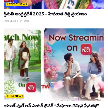
LATEST NEWS
శ్రీమతి ఆంధ్రప్రదేశ్ 2025 – హేమలత రెడ్డి ప్రయాణం
DECEMBER 14, 2025
FILM NEWS
యూత్ ఫుల్ లవ్ ఎంటర్ టైనర్ “మేఘాలు చెప్పిన ప్రేమకథ”