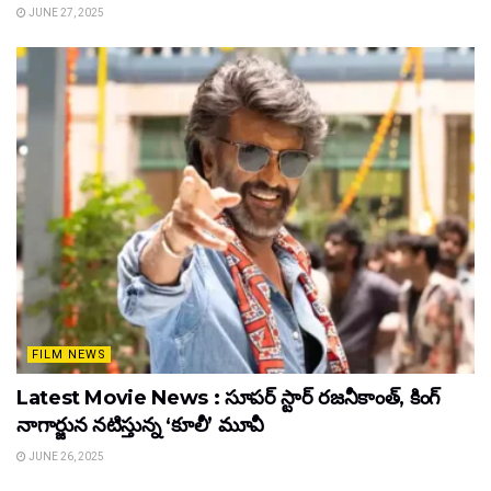
JUNE 27, 2025
FILM NEWS
Latest Movie News : సూపర్ స్టార్ రజనీకాంత్, కింగ్
నాగార్జున నటిస్తున్న ‘కూలీ’ మూవీ
JUNE 26, 2025