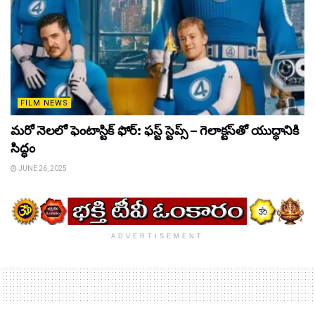
FILM NEWS
మరో నెలలో ఫెంటాస్టిక్ ఫోర్: ఫస్ట్ స్టెప్స్ – గెలాక్టస్‌తో యుద్ధానికి
సిద్ధం
JUNE 26, 2025
ADVERTISEMENT