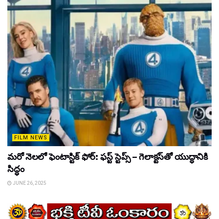
FILM NEWS
మరో నెలలో ఫెంటాస్టిక్ ఫోర్: ఫస్ట్ స్టెప్స్ – గెలాక్టస్‌తో యుద్ధానికి
సిద్ధం
JUNE 26, 2025