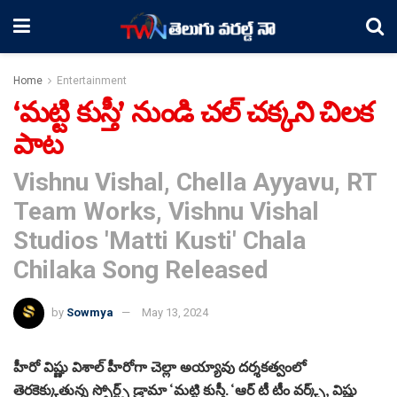
Home
Entertainment
‘మట్టి కుస్తీ’ నుండి చల్ చక్కని చిలక
పాట
Vishnu Vishal, Chella Ayyavu, RT
Team Works, Vishnu Vishal
Studios 'Matti Kusti' Chala
Chilaka Song Released
by
Sowmya
May 13, 2024
హీరో విష్ణు విశాల్ హీరోగా చెల్లా అయ్యావు దర్శకత్వంలో
తెరకెక్కుతున్న స్పోర్ట్స్ డ్రామా ‘మట్టి కుస్తీ. ‘ఆర్ టీ టీం వర్క్స్, విష్ణు