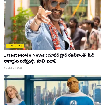
FILM NEWS
Latest Movie News : సూపర్ స్టార్ రజనీకాంత్, కింగ్
నాగార్జున నటిస్తున్న ‘కూలీ’ మూవీ
JUNE 26, 2025