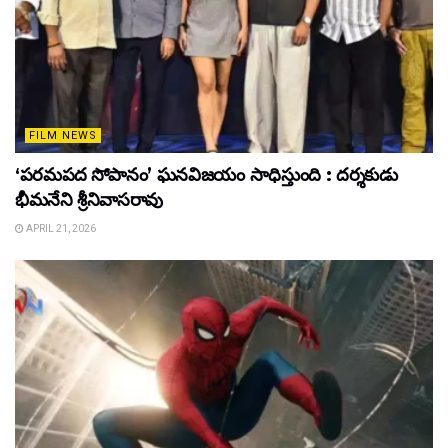
FILM NEWS
‘పరమపద సోపానం’ ఘనవిజయం సాధిస్తుంది : దర్శకుడు
భీమనేని శ్రీనివాసరావు
APRIL 21, 2026