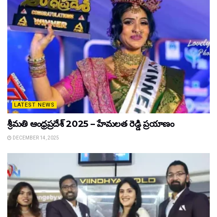
LATEST NEWS
శ్రీమతి ఆంధ్రప్రదేశ్ 2025 – హేమలత రెడ్డి ప్రయాణం
DECEMBER 14, 2025