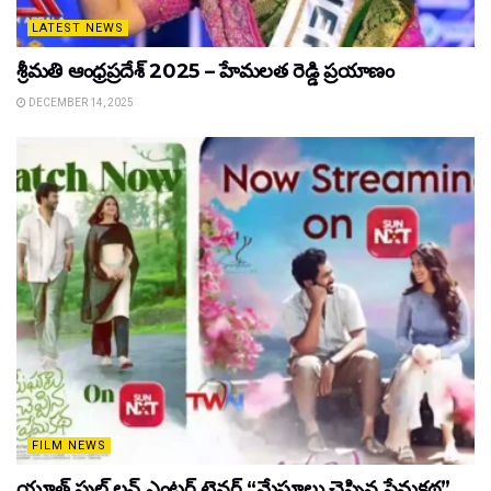
LATEST NEWS
శ్రీమతి ఆంధ్రప్రదేశ్ 2025 – హేమలత రెడ్డి ప్రయాణం
DECEMBER 14, 2025
FILM NEWS
యూత్ ఫుల్ లవ్ ఎంటర్ టైనర్ “మేఘాలు చెప్పిన ప్రేమకథ”