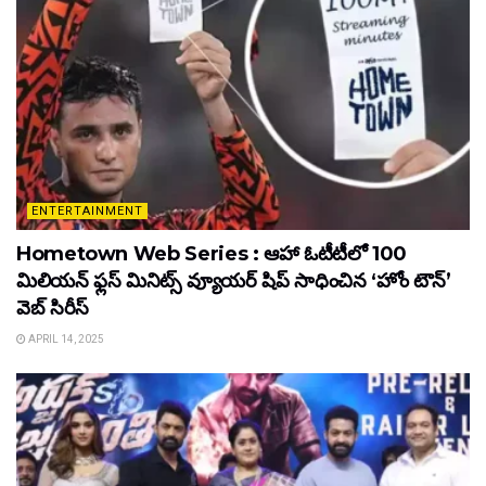
ENTERTAINMENT
Hometown Web Series : ఆహా ఓటీటీలో 100
మిలియన్ ఫ్లస్ మినిట్స్ వ్యూయర్ షిప్ సాధించిన ‘హోం టౌన్’
వెబ్ సిరీస్
APRIL 14, 2025