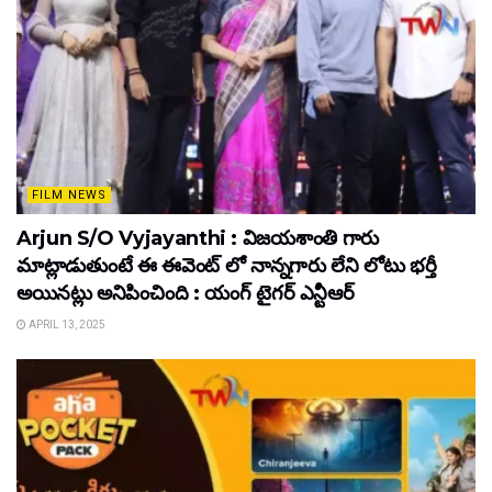
FILM NEWS
Arjun S/O Vyjayanthi : విజయశాంతి గారు
మాట్లాడుతుంటే ఈ ఈవెంట్ లో నాన్నగారు లేని లోటు భర్తీ
అయినట్లు అనిపించింది : యంగ్ టైగర్ ఎన్టీఆర్
APRIL 13, 2025