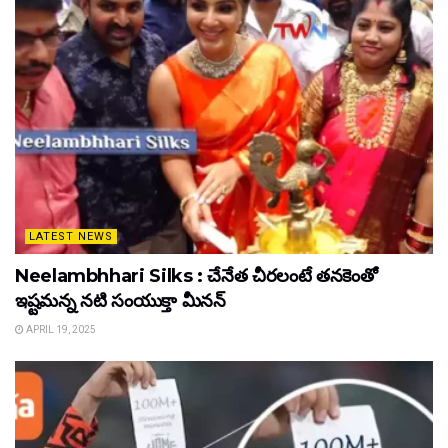
LATEST NEWS
Neelambhhari Silks : చేనేత చీరలంటే తనకెంతో
ఇష్టమన్న నటి సంయుక్తా మీనన్‌
APRIL 19, 2025