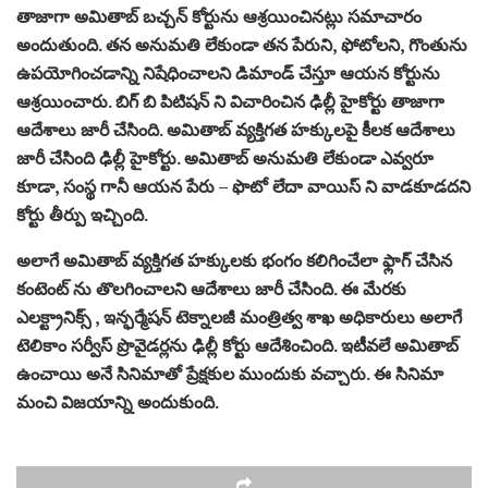
తాజాగా అమితాబ్ బచ్చన్ కోర్టును ఆశ్రయించినట్లు సమాచారం
అందుతుంది. తన అనుమతి లేకుండా తన పేరుని, ఫోటోలని, గొంతును
ఉపయోగించడాన్ని నిషేధించాలని డిమాండ్ చేస్తూ ఆయన కోర్టును
ఆశ్రయించారు. బిగ్ బి పిటిషన్ ని విచారించిన ఢిల్లీ హైకోర్టు తాజాగా
ఆదేశాలు జారీ చేసింది. అమితాబ్ వ్యక్తిగత హక్కులపై కీలక ఆదేశాలు
జారీ చేసింది ఢిల్లీ హైకోర్టు. అమితాబ్ అనుమతి లేకుండా ఎవ్వరూ
కూడా, సంస్థ గానీ ఆయన పేరు – ఫొటో లేదా వాయిస్ ని వాడకూడదని
కోర్టు తీర్పు ఇచ్చింది.
అలాగే అమితాబ్ వ్యక్తిగత హక్కులకు భంగం కలిగించేలా ఫ్లాగ్ చేసిన
కంటెంట్ ను తొలగించాలని ఆదేశాలు జారీ చేసింది. ఈ మేరకు
ఎలక్ట్రానిక్స్ , ఇన్ఫర్మేషన్ టెక్నాలజీ మంత్రిత్వ శాఖ అధికారులు అలాగే
టెలికాం సర్వీస్ ప్రొవైడర్లను ఢిల్లీ కోర్టు ఆదేశించింది. ఇటీవలే అమితాబ్
ఉంచాయి అనే సినిమాతో ప్రేక్షకుల ముందుకు వచ్చారు. ఈ సినిమా
మంచి విజయాన్ని అందుకుంది.