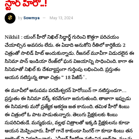
స్టార్ హీరో..!
by
Sowmya
May 13, 2024
Nikhil : యంగ్ హీరో నిఖిల్ సిద్ధార్థ్ గురించి కొత్తగా పరిచయం
చేయాల్సిన అవసరం లేదు. ఈ ఏడాది అనుకోని రీతిలో కార్తికేయ 2
చిత్రంతో సాలిడ్ హిట్ అందుకున్నాడు. రీజనల్ మూవీగా విడుదలైన ఈ
సినిమా పాన్ ఇండియా రేంజ్‌లో ఘ‌న విజ‌యాన్ని సాధించింది. కాగా ఈ
సినిమాతో నిఖిల్‌ కు దేశవ్యాప్తంగా గుర్తింపు లభించింది. ప్ర‌స్తుతం
ఆయ‌న నటిస్తున్న తాజా చిత్రం ” 18 పేజీస్‌ ‘ .
ఈ మూవీలో అనుపమ ప‌ర‌మేశ్వ‌ర‌న్ హెరోయిన్ గా నటిస్తుండగా…
ప్రస్తుతం ఈ సినిమా వ‌ర్క్ శ‌ర‌వేగంగా జ‌రుగుతుంది. తాజాగా ఇప్పుడు
ఈ సినిమాకు మరో ప్రత్యేక ఆకర్షణ జత కానుంది. త‌మిళ హీరో శింబు
ఈ చిత్రంలో ఓ పాట పాడుతున్నారు. తెలుగు ప్రేక్ష‌కుల‌కు శింబు
సుప‌రిచితుడే. మ‌న్మ‌థుడు, వ‌ల్లభ చిత్రాల‌తో ఇక్క‌డి ప్రేక్ష‌కుల‌ను కూడా
ఆయ‌న మెప్పించారు. హీరో గానే కాకుండా సింగ‌ర్ గా కూడా శింబు తన
టాలెంట్ ని నిరూపించాడు. ఎన్టీఆర్ హీరోగా న‌టించిన బాద్‌షా, మంచు