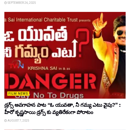
SEPTEMBER 26, 2025
FILM NEWS
డ్రగ్స్ అవగాహన పాట “ఓ యువతా, నీ గమ్య ఎటు వైపు?” :
హీరో కృష్ణసాయి డ్రగ్స్ కు వ్యతిరేకంగా పోరాటం
AUGUST 7, 2025