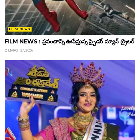
FILM NEWS
FILM NEWS : ప్రపంచాన్ని ఊపేస్తున్న స్పైడర్ మ్యాన్ ట్రైలర్
MARCH 27, 2026