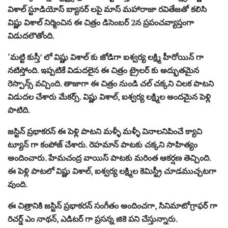
విశాల్ స్టూడియోస్ బ్యానర్ లపై మాస్ మహారాజా రవితేజతో కలిసి
విష్ణు విశాల్ నిర్మించిన ఈ చిత్రం డిసెంబర్ 2న ప్రపంచవ్యాప్తంగా
విడుదలౌతోంది.
‘మట్టి కుస్తీ’ లో విష్ణు విశాల్ కు జోడిగా ఐశ్వర్య లక్ష్మి హీరోయిన్ గా
నటిస్తోంది. ఇప్పటికే విడుదలైన ఈ చిత్రం ట్రైలర్ కు అద్భుతమైన
రెస్పాన్స్ వచ్చింది. తాజాగా ఈ చిత్రం నుండి చల్ చక్కని చిలక పాటని
విడుదల చేశారు మేకర్స్. విష్ణు విశాల్, ఐశ్వర్య లక్ష్మిల అందమైన పెళ్లి
పాటిది.
జస్టిన్ ప్రభాకరన్ ఈ పెళ్లి పాటని మళ్ళీ మళ్ళీ వినాలనిపించే క్యాచి
ట్యూన్ గా కంపోజ్ చేశారు. రెహమాన్ పాటకు చక్కని సాహిత్యం
అందించారు. హేమచంద్ర వాయిస్ పాటకు మరింత ఆకర్షణ తెచ్చింది.
ఈ పెళ్లి పాటలో విష్ణు విశాల్, ఐశ్వర్య లక్ష్మిల కెమిస్ట్రీ చూడముచ్చటగా
వుంది.
ఈ చిత్రానికి జస్టిన్ ప్రభాకరన్ సంగీతం అందించగా, సినిమాటోగ్రాఫర్ గా
రిచర్డ్ ఎం నాథన్, ఎడిటర్ గా ప్రసన్న జికె పని చేస్తున్నారు.