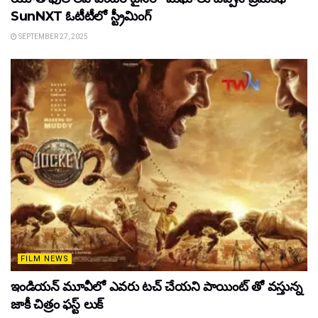
SunNXT ఓటీటీలో స్ట్రీమింగ్
SEPTEMBER 27, 2025
FILM NEWS
ఇండియన్ మూవీలో ఎవరు టచ్ చేయని పాయింట్ తో వస్తున్న
జాకీ చిత్రం ఫస్ట్ లుక్