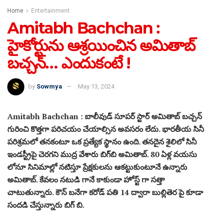
Home
Entertainment
Amitabh Bachchan :
హైకోర్టును ఆశ్రయించిన అమితాబ్
బచ్చన్… ఎందుకంటే !
by
Sowmya
May 13, 2024
Amitabh Bachchan : బాలీవుడ్ సూపర్ స్టార్ అమితాబ్ బచ్చన్
గురించి కొత్తగా పరిచయం చేయాల్సిన అవసరం లేదు. భారతీయ సినీ
పరిశ్రమలో తనకంటూ ఒక ప్రత్యేక స్థానం ఉంది. తనదైన శైలిలో సినీ
ఇండస్ట్రీపై చెరగని ముద్ర వేశారు బిగ్‌బి అమితాబ్‌. 80 ఏళ్ల వయసు
లోనూ సినిమాల్లో నటిస్తూ ప్రేక్షకులను ఆకట్టుకుంటూనే ఉన్నారు
అమితాబ్. కేవలం నటుడి గానే కాకుండా హోస్ట్ గా సత్తా
చాటుతున్నారు. కౌన్ బనేగా కరోడ్ పతి 14 ద్వారా బుల్లితెర పై కూడా
సందడి చేస్తున్నారు బిగ్ బి.