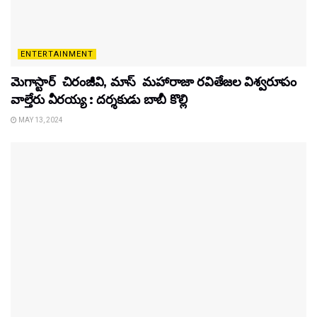
ENTERTAINMENT
మెగాస్టార్ చిరంజీవి, మాస్ మహారాజా రవితేజల విశ్వరూపం
వాల్తేరు వీరయ్య : దర్శకుడు బాబీ కొల్లి
MAY 13, 2024