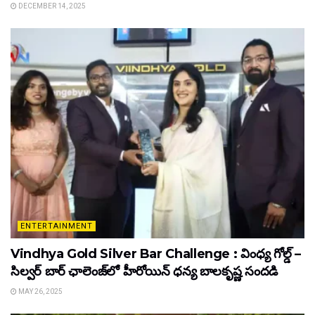
DECEMBER 14, 2025
ENTERTAINMENT
Vindhya Gold Silver Bar Challenge : వింధ్య గోల్డ్ –
సిల్వర్ బార్ ఛాలెంజ్‌లో హీరోయిన్ ధ‌న్య బాల‌కృష్ణ‌ సందడి
MAY 26, 2025