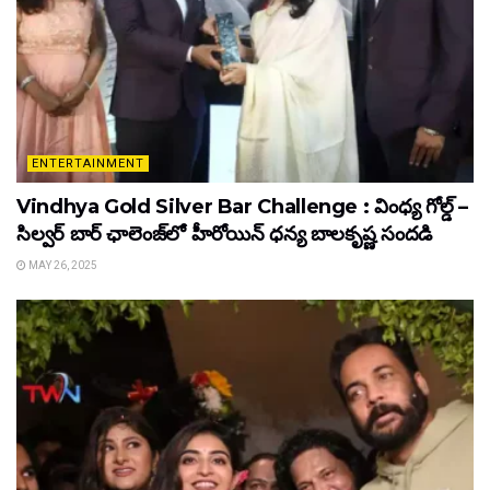
ENTERTAINMENT
Vindhya Gold Silver Bar Challenge : వింధ్య గోల్డ్ –
సిల్వర్ బార్ ఛాలెంజ్‌లో హీరోయిన్ ధ‌న్య బాల‌కృష్ణ‌ సందడి
MAY 26, 2025