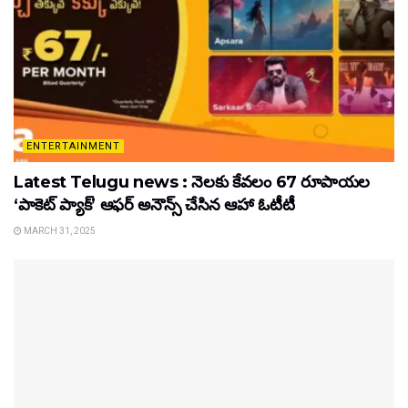
ENTERTAINMENT
Latest Telugu news : నెలకు కేవలం 67 రూపాయల
‘పాకెట్ ప్యాక్’ ఆఫర్ అనౌన్స్ చేసిన ఆహా ఓటీటీ
MARCH 31, 2025