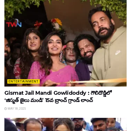
ENTERTAINMENT
Gismat Jail Mandi Gowlidoddy : గౌలిదొడ్డిలో
‘జిస్మత్ జైలు మండి’ 15వ బ్రాంచ్ గ్రాండ్ లాంచ్
MAY 18, 2025