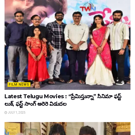
FILM NEWS
Latest Telugu Movies : “ప్రేమిస్తున్నా” సినిమా ఫస్ట్
లుక్, ఫస్ట్ సాంగ్ అరెరె విడుదల
JULY 1, 2025