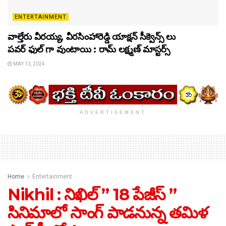
ENTERTAINMENT
వాల్తేరు వీరయ్య, వీరసింహారెడ్డి యాక్షన్ సీక్వెన్స్ లు
పవర్ ఫుల్ గా వుంటాయి : రామ్ లక్ష్మణ్ మాస్టర్స్
MAY 13, 2024
ADVERTISEMENT
Home
Entertainment
Nikhil : నిఖిల్ ” 18 పేజీస్ ”
సినిమాలో సాంగ్ పాడనున్న తమిళ