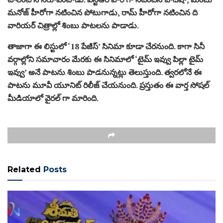
మ‌నోజ్ హీరోగా న‌టించిన పోటుగాడు, రామ్ హీరోగా న‌టించిన ది
వారియ‌ర్‌ చిత్రాల్లో శింబు పాట‌ల‌ను పాడాడు.
తాజాగా ఈ లిస్టులో ‘18 పేజీస్’ సినిమా కూడా చేర‌నుంది. కాగా సినీ
వర్గాల్లోని సమాచారం మేరకు ఈ సినిమాలో ‘టైమ్ ఇవ్వు పిల్లా టైమ్
ఇవ్వు’ అనే పాట‌ను శింబు పాడనున్నట్లు తెలుస్తుంది. త్వరలోనే ఈ
పాటను మూవీ యూనిట్ రిలీజ్ చేయనుంది. ప్రస్తుతం ఈ వార్త సోషల్
మీడియాలో వైరల్ గా మారింది.
Related
Posts