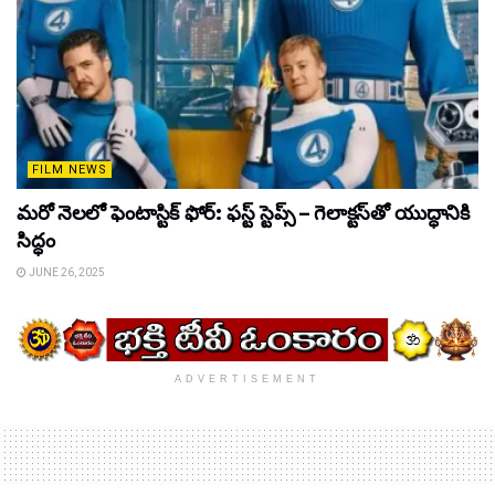
FILM NEWS
మరో నెలలో ఫెంటాస్టిక్ ఫోర్: ఫస్ట్ స్టెప్స్ – గెలాక్టస్‌తో యుద్ధానికి
సిద్ధం
JUNE 26, 2025
ADVERTISEMENT