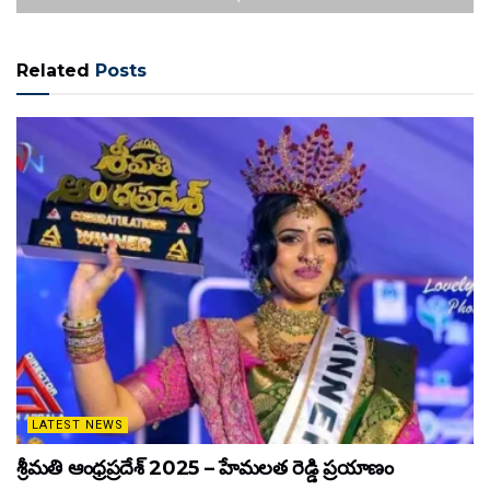
Related
Posts
LATEST NEWS
శ్రీమతి ఆంధ్రప్రదేశ్ 2025 – హేమలత రెడ్డి ప్రయాణం