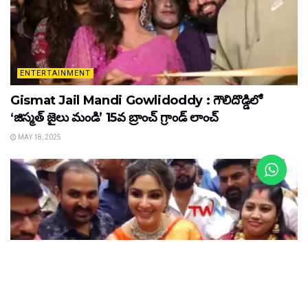
ENTERTAINMENT
Gismat Jail Mandi Gowlidoddy : గౌలిదొడ్డిలో
‘జిస్మత్ జైలు మండి’ 15వ బ్రాంచ్ గ్రాండ్ లాంచ్
MAY 18, 2025