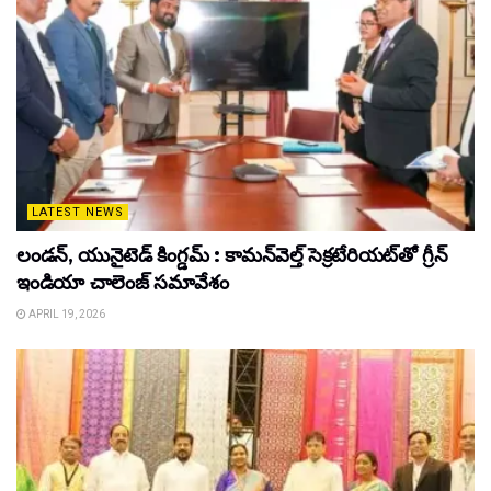
LATEST NEWS
లండన్, యునైటెడ్ కింగ్డమ్ : కామన్‌వెల్త్ సెక్రటేరియట్‌తో గ్రీన్
ఇండియా చాలెంజ్ సమావేశం
APRIL 19, 2026