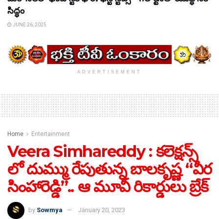
సిద్ధం
JUNE 26, 2025
ADVERTISEMENT
Home
Entertainment
Veera Simhareddy : కలెక్షన్స్
లో దుమ్ము రేపుతున్న బాలకృష్ణ “వీర
సింహారెడ్డి”.. ఆ మూవీ రికార్డులు బ్రేక్
by
Sowmya
January 20, 2023