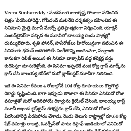
Veera Simhareddy : నందమూరి బాలకృష్ణ తాజాగా నటించిన
చిత్రం ‘వీరసింహారెడ్డి’. గోపీచంద్ మలినేని దర్శకత్వం వహించిన ఈ
సినిమాని మైత్రి మూవీ మేకర్స్ ప్రతిష్టాత్మకంగా నిర్మించింది. యాక్షన్
ఎంటర్‌టైనర్‌గా వచ్చిన ఈ మూవీలో బాలయ్య రెండు పాత్రల్లో
దుమ్ములేపారు. శృతి హాసన్, హనీరోజ్‌లు హీరోయిన్లుగా నటించిన ఈ
సినిమాకు థమన్ అదిరిపోయే సంగీతాన్ని అందించగా, సంక్రాంతి
కానుకగా రిలీజ్ అయిన ఈ సినిమా బాక్సాఫీస్ వద్ద కలెక్షన్ల వర్షం
కురిపిస్తూ దూసుకెళ్తోంది. ఈ సినిమా ఇప్పటికే వంద కోట్ల గ్రాస్ మార్క్‌ను
క్రాస్ చేసి బాలయ్య కెరీర్‌లో మరో బ్లాక్‌బస్టర్ మూవీగా నిలిచింది.
ఇక ఈ సినిమా కేవలం 4 రోజుల్లోనే 104 కోట్ల రూపాయలు కొల్లగొట్టి
రికార్డు సృష్టించింది. కాగా ఇప్పుడు తాజాగా ఈ సినిమా ఎనిమిదో రోజు
వసూళ్లతో మరో అదిరిపోయే రికార్డును క్రియేట్ చేసింది. బాలయ్య లాస్ట్
మూవీ అఖండ లైఫ్‌టైమ్ కలెక్షన్లను క్రాస్ చేసి, ఎనిమిదో రోజున
వీరసింహారెడ్డి వీరవిహారం చేశాడు. రెండు తెలుగు రాష్ట్రాల్లో రూ.60 కోట్ల
షేర్ వసూళ్లు రాబట్టి, ఓవర్సీస్‌తో పాటు రెస్టాఫ్ ఇండియాలో ఎనిమిదో