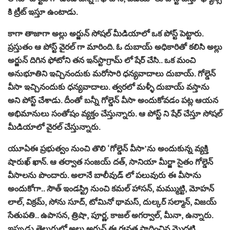
కి ట్రీట్ ఇస్తూ ఉంటాడు.
కాగా తాజాగా అల్లు అర్జున్ సోషల్ మీడియాలో ఒక పోస్ట్ పెట్టారు.
ప్రస్తుతం ఆ పోస్ట్ వైరల్ గా మారింది. ఓ దుబాయ్ అధికారితో కలిసి అల్లు
అర్జున్ దిగిన ఫోటోని తన ఇన్‌స్టాగ్రామ్ లో షేర్ చేసి.. ఒక మంచి
అనుభూతిని ఇచ్చినందుకు మరోసారి ధన్యవాదాలు దుబాయ్. గోల్డెన్
వీసా ఇచ్చినందుకు ధన్యవాదాలు. త్వరలో మళ్ళీ దుబాయ్ వస్తాను
అని పోస్ట్ చేశాడు. దీంతో బన్నీ గోల్డెన్ వీసా అందుకోవడం పట్ల ఆయన
అభిమానులు సంతోషం వ్యక్తం చేస్తున్నారు. ఆ పోస్ట్ ని షేర్ చేస్తూ సోషల్
మీడియాలో వైరల్ చేస్తున్నారు.
యూఏఈ ప్రభుత్వం నుంచి తొలి ‘గోల్డెన్ వీసా’ను అందుకున్న వ్యక్తి
షారుఖ్ ఖాన్. ఆ తర్వాత సంజయ్ దత్, సానియా మీర్జా సైతం గోల్డెన్
వీసాలను పొందారు. అలానే బాలీవుడ్ లో పలువురు ఈ వీసాను
అందుకోగా.. సౌత్ ఇండస్ట్రి నుంచి కమల్ హాసన్, మమ్ముట్టి, మోహన్
లాల్, విక్రమ్, సోను సూద్, టోమినో థామస్, దుల్కర్ సల్మాన్, విజయ్
సేతుపతి.. ఉపాసన, త్రిషా, పూర్ణ, కాజల్ అగర్వాల్, మీనా, ఉన్నారు.
ఇప్పుడు తెలుగులో అల్లు అర్జున్ ఈ గఃనత సాధించిన మొదటి