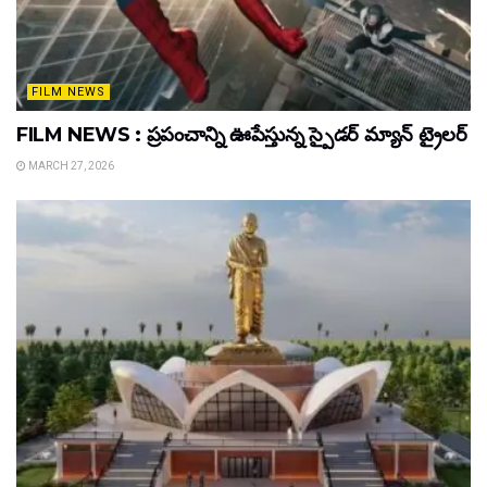
FILM NEWS
FILM NEWS : ప్రపంచాన్ని ఊపేస్తున్న స్పైడర్ మ్యాన్ ట్రైలర్
MARCH 27, 2026