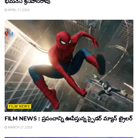
భీమనేని శ్రీనివాసరావు
APRIL 21, 2026
FILM NEWS
FILM NEWS : ప్రపంచాన్ని ఊపేస్తున్న స్పైడర్ మ్యాన్ ట్రైలర్
MARCH 27, 2026