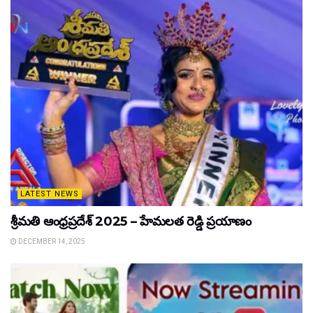
LATEST NEWS
శ్రీమతి ఆంధ్రప్రదేశ్ 2025 – హేమలత రెడ్డి ప్రయాణం
DECEMBER 14, 2025