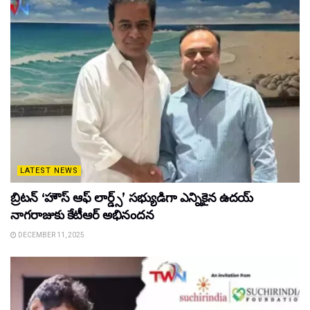
LATEST NEWS
బ్రిటన్ ‘హౌస్ ఆఫ్ లార్డ్స్’ సభ్యుడిగా ఎన్నికైన ఉదయ్
నాగరాజుకు కేటీఆర్ అభినందన
DECEMBER 11, 2025