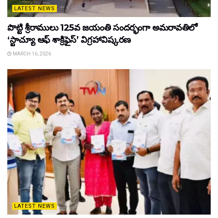
LATEST NEWS
పొట్టి శ్రీరాములు 125వ జయంతి సందర్భంగా అమరావతిలో
‘స్టాచ్యూ ఆఫ్ శాక్రిఫైస్’ విగ్రహావిష్కరణ
MARCH 16, 2026
LATEST NEWS