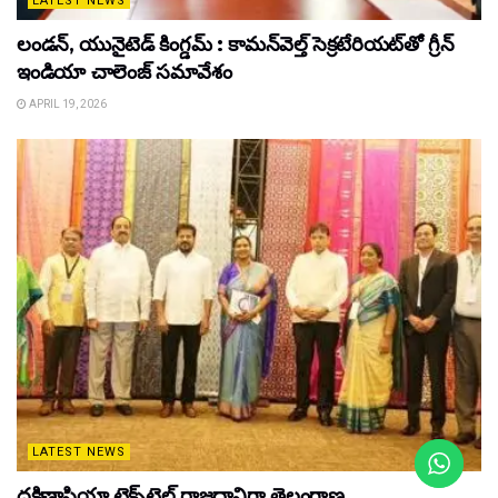
LATEST NEWS
లండన్, యునైటెడ్ కింగ్డమ్ : కామన్‌వెల్త్ సెక్రటేరియట్‌తో గ్రీన్
ఇండియా చాలెంజ్ సమావేశం
APRIL 19, 2026
LATEST NEWS
దక్షిణాసియా టెక్స్‌టైల్ రాజధానిగా తెలంగాణ