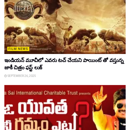
FILM NEWS
ఇండియన్ మూవీలో ఎవరు టచ్ చేయని పాయింట్ తో వస్తున్న
జాకీ చిత్రం ఫస్ట్ లుక్
SEPTEMBER 26, 2025