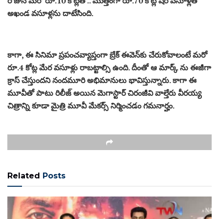
రోజున మరో రూ.10 కోట్లతో.. మొత్తంగా రూ.70 కోట్ల షేర్ వసూళ్లతో
అఖండ వసూళ్లను దాటేసింది.
కాగా, ఈ సినిమా ప్రపంచవ్యాప్తంగా బ్రేక్ ఈవెన్‌కు చేరుకోవాలంటే మరో
రూ.4 కోట్ల మేర వసూళ్లు రాబట్టాల్సి ఉంది. దీంతో ఆ మార్క్ ను ఈజీగా
క్రాస్ చేస్తుందని నందమూరి అభిమానులు భావిస్తున్నారు. కాగా ఈ
మూవీతో పాటు రిలీజ్ అయిన మెగాస్టార్ చిరంజీవి వాల్తేరు వీరయ్య
చిత్రాన్ని కూడా మైత్రి మూవీ మేకర్స్ నిర్మించడం గమనార్హం.
Related
Posts