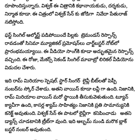
రూపొందిస్తున్నారు. విశ్వక్ ఈ చిత్రానికి కథానాయకుడు, దర్శకుడు,
నిర్మాత కూడా. ఈ చిత్రంలో విశ్వక్ సేన్ కు జోడిగా నివేదా పేతురాజ్
నటిస్తోంది.
ఫస్ట్ సింగిల్ ఆల్మోస్ట్ పడిపోయిందే పిల్లకు ట్రెమండస్ రెస్పాన్స్
రావడంతో సినిమా మ్యూజికల్ ప్రమోషన్‌లు చార్ట్‌బస్టర్ నోట్‌లో
ప్రారంభమయ్యాయి. ఈ వీడియో సాంగ్‌కి కూడా అద్భుతమైన రెస్పాన్స్
వచ్చింది. ఈ రోజు, మేకర్స్ సెకండ్ సింగిల్ మావాబ్రో లిరికల్ వీడియోను
విడుదల చేశారు.
ఇది రామ్ మిరియాల స్పెషల్. స్టార్ సింగర్ లైవ్లీ బీట్‌లతో పెప్పీ
నంబర్‌ను స్కోర్ చేశాడు. అతని వాయిస్ కూడా లవ్లీ గా ఉంది. నిజానికి,
రామ్ మిరియాల వాయిస్ మరో స్థాయికి తీసుకువెళుతుంది. ట్యూన్
క్యాచీగా ఉంది, కాసర్ల శ్యామ్ సాహిత్యం నిజానికి ప్రతి సామాన్యునికి
కనెక్ట్ అవుతుంది. విశ్వక్ సేన్ ఈ పాటలో లైవ్లీగా కనిపించాడు అతని
డ్యాన్స్ చూడటానికి ట్రీట్‌గా వుంది. ఇది ఆల్బమ్ నుండి మరొక బ్లాక్
బస్టర్ నంబర్ అవుతుంది.