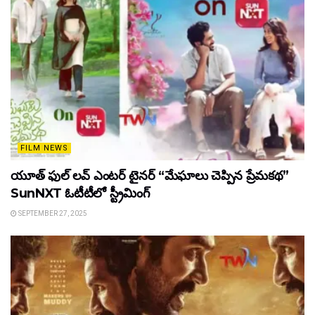
FILM NEWS
యూత్ ఫుల్ లవ్ ఎంటర్ టైనర్ “మేఘాలు చెప్పిన ప్రేమకథ”
SunNXT ఓటీటీలో స్ట్రీమింగ్
SEPTEMBER 27, 2025