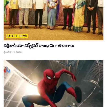
LATEST NEWS
దక్షిణాసియా టెక్స్‌టైల్ రాజధానిగా తెలంగాణ
APRIL 3, 2026