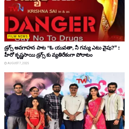
FILM NEWS
డ్రగ్స్ అవగాహన పాట “ఓ యువతా, నీ గమ్య ఎటు వైపు?” :
హీరో కృష్ణసాయి డ్రగ్స్ కు వ్యతిరేకంగా పోరాటం
AUGUST 7, 2025