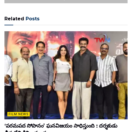
Related
Posts
FILM NEWS
‘పరమపద సోపానం’ ఘనవిజయం సాధిస్తుంది : దర్శకుడు