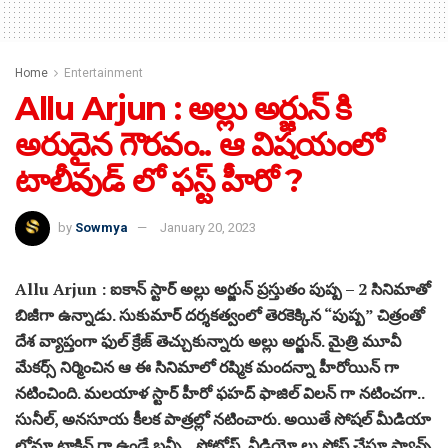
Home
Entertainment
Allu Arjun : అల్లు అర్జున్ కి
అరుదైన గౌరవం.. ఆ విషయంలో
టాలీవుడ్ లో ఫస్ట్ హీరో ?
by
Sowmya
January 20, 2023
Allu Arjun : ఐకాన్ స్టార్ అల్లు అర్జున్ ప్రస్తుతం పుష్ప – 2 సినిమాతో
బిజీగా ఉన్నాడు. సుకుమార్ దర్శకత్వంలో తెరకెక్కిన “పుష్ప” చిత్రంతో
దేశ వ్యాప్తంగా ఫుల్ క్రేజ్ తెచ్చుకున్నారు అల్లు అర్జున్. మైత్రి మూవీ
మేకర్స్ నిర్మించిన ఆ ఈ సినిమాలో రష్మిక మందన్నా హీరోయిన్ గా
నటించింది. మలయాళ స్టార్ హీరో ఫహద్ ఫాజిల్ విలన్ గా నటించగా..
సునీల్, అనసూయ కీలక పాత్రల్లో నటించారు. అయితే సోషల్ మీడియా
లోనూ టాక్టివ్ గా ఉండే బన్నీ .. ఫోటోస్, వీడియో లు పోస్ట్ చేస్తూ ఫ్యాన్స్