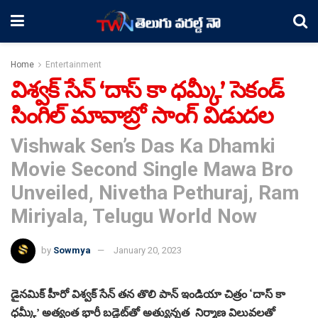
Home
Entertainment
విశ్వక్ సేన్ ‘దాస్ కా ధమ్కీ’ సెకండ్
సింగిల్ మావాబ్రో సాంగ్ విడుదల
Vishwak Sen’s Das Ka Dhamki
Movie Second Single Mawa Bro
Unveiled, Nivetha Pethuraj, Ram
Miriyala, Telugu World Now
by
Sowmya
January 20, 2023
డైనమిక్ హీరో విశ్వక్ సేన్ తన తొలి పాన్ ఇండియా చిత్రం ‘దాస్ కా
ధమ్కీ’ అత్యంత భారీ బడ్జెట్‌తో అత్యున్నత నిర్మాణ విలువలతో