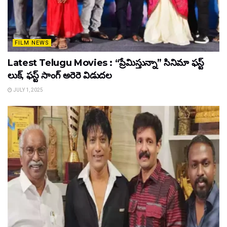
FILM NEWS
Latest Telugu Movies : “ప్రేమిస్తున్నా” సినిమా ఫస్ట్
లుక్, ఫస్ట్ సాంగ్ అరెరె విడుదల
JULY 1, 2025