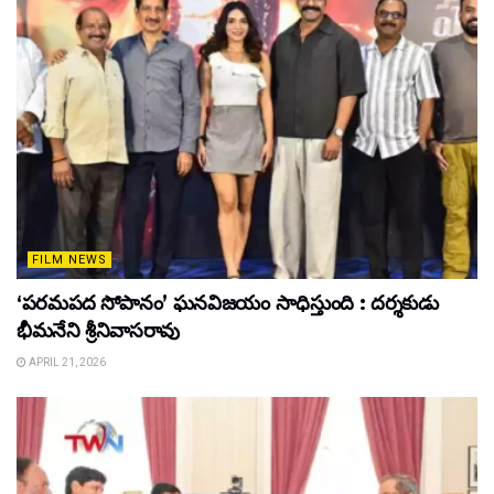
FILM NEWS
‘పరమపద సోపానం’ ఘనవిజయం సాధిస్తుంది : దర్శకుడు
భీమనేని శ్రీనివాసరావు
APRIL 21, 2026