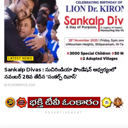
LATEST NEWS
Sankalp Divas : సుచిరిండియా ఫౌండేషన్ ఆధ్వర్యంలో
నవంబర్ 28వ తేదీన ‘సంకల్ప్ దివాస్’
NOVEMBER 26, 2025
ADVERTISEMENT