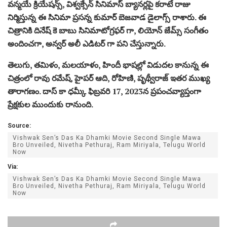
వన్మయే క్రియేషన్స్, విశ్వక్సేన్ సినిమాస్ బ్యానర్లపై కరాటే రాజు
నిర్మిస్తున్న ఈ సినిమా ప్రసన్న కుమార్ బెజవాడ డైలాగ్స్ రాశారు. ఈ
చిత్రానికి దినేష్ కె బాబు సినిమాటోగ్రఫర్ గా, లియోన్ జేమ్స్ సంగీతం
అందించగా, అన్వర్ అలీ ఎడిటర్ గా పని చేస్తున్నారు.
తెలుగు, తమిళం, మలయాళం, హిందీ భాషల్లో విడుదల కానున్న ఈ
చిత్రంలో రావు రమేష్, హైపర్ ఆది, రోహిణి, పృథ్వీరాజ్ ఇతర ముఖ్య
తారాగణం. దాస్ కా ధమ్కీ ఫిబ్రవరి 17, 2023న ప్రపంచవ్యాప్తంగా
ప్రేక్షకుల ముందుకు రానుంది.
Source:
Vishwak Sen’s Das Ka Dhamki Movie Second Single Mawa
Bro Unveiled, Nivetha Pethuraj, Ram Miriyala, Telugu World
Now
Via:
Vishwak Sen’s Das Ka Dhamki Movie Second Single Mawa
Bro Unveiled, Nivetha Pethuraj, Ram Miriyala, Telugu World
Now