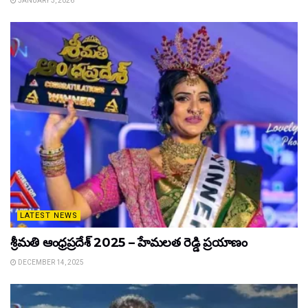
JANUARY 3, 2026
LATEST NEWS
శ్రీమతి ఆంధ్రప్రదేశ్ 2025 – హేమలత రెడ్డి ప్రయాణం
DECEMBER 14, 2025