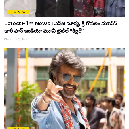
FILM NEWS
Latest Film News : ఎస్‌జె సూర్య, శ్రీ గొకులం మూవీస్‌
భారీ పాన్‌ ఇండియా మూవీ టైటిల్ “కిల్లర్”
JUNE 27, 2025