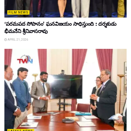
FILM NEWS
‘పరమపద సోపానం’ ఘనవిజయం సాధిస్తుంది : దర్శకుడు
భీమనేని శ్రీనివాసరావు
APRIL 21, 2026