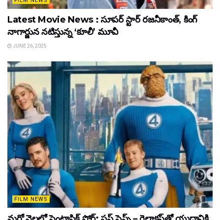
FILM NEWS
Latest Movie News : సూపర్ స్టార్ రజనీకాంత్, కింగ్
నాగార్జున నటిస్తున్న ‘కూలీ’ మూవీ
JUNE 26, 2025
FILM NEWS
మరో నెలలో ఫెంటాస్టిక్ ఫోర్: ఫస్ట్ స్టెప్స్ – గెలాక్టస్‌తో యుద్ధానికి