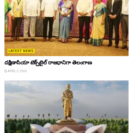
LATEST NEWS
దక్షిణాసియా టెక్స్‌టైల్ రాజధానిగా తెలంగాణ
APRIL 3, 2026