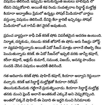
విషయం తెలిసిందే. ఇప్పుడు అనుకున్నంత జంటలు బాలీవుడ్ లో
లేవని చెప్పుకోవాలి. అయితే కథ రెండు సంవత్సరాల సిద్దార్థ్ మల్హోత్ర
కియారా అద్వాణీలు ప్రేమలో ఉన్నట్లు సోషల్ మీడియాలో వార్తలు
వస్తున్నా విషయం తెలిసిందే. దీనిపై కేరా క్లారిటీ ఇచ్చినట్లు సోషల్
మీడియాలో ఒక గాసిప్ తెగ వైరల్ అవుతుంది.
ప్రపంచ వ్యాప్తంగా కాఫీ విత్ కరణ్ షోకు విపరీతమైన ఆదరణ ఉంటుంది.
నిర్మాత, దర్శకుడు, నటుడు కరణ్ జోహార్ ఈ షోను ఆరు సీజన్లు హోస్ట్
గా వ్యవహరిస్తున్నారు.అయితే ఏడో సీజన్ మాత్రం బాగానే టిఆర్పి రేటు
పెంచుతున్నాడు కరణ్. ఈ ఏడో సీజన్‌లో ఇప్పటి వరకు జాన్వీ కపూర్,
కరీనా కపూర్, అక్షయ్ కుమార్, సమంత, విజయ్, అనన్య పాండేలు
సందడి చేసిన విషయం అందరికీ తెలిసిందే.
గత ఆదివారం కరణ్ షోకు షాహిద్ కపూర్, కియారా అద్వాని గెస్టులుగా
వచ్చారు. కరణ్ ఇక సిద్దార్థ్ మల్హోత్రతో కియారా రిలేషన్‌
తెలుసుకునేందుకు గట్టిగానే ప్రయత్నించాడు. కియారా సిద్దార్థ్ మల్హోత్ర
తనకు మంచి ఫ్రెండ్ అలానే అంతకంటే ఎక్కువే అని చెప్పుకొచ్చింది.
అంతలో పక్కనే షాహిద్ ఈ ఏడాది ఈ ఇద్దరి నుంచి సినిమాలకు