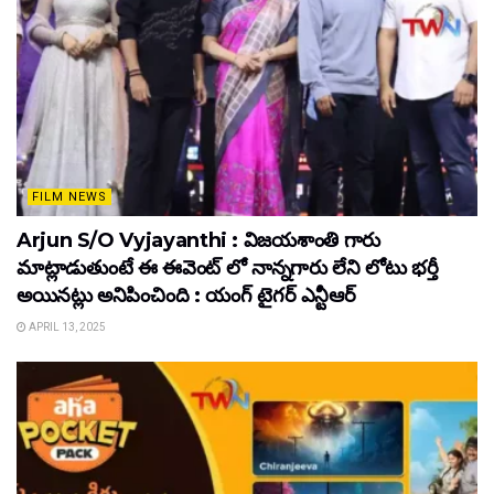
FILM NEWS
Arjun S/O Vyjayanthi : విజయశాంతి గారు
మాట్లాడుతుంటే ఈ ఈవెంట్ లో నాన్నగారు లేని లోటు భర్తీ
అయినట్లు అనిపించింది : యంగ్ టైగర్ ఎన్టీఆర్
APRIL 13, 2025