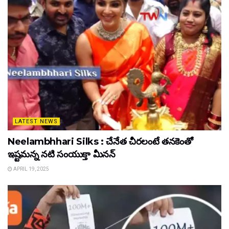
LATEST NEWS
Neelambhhari Silks : చేనేత చీరలంటే తనకెంతో
ఇష్టమన్న నటి సంయుక్తా మీనన్‌
APRIL 19, 2025