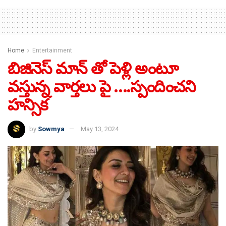
Home
Entertainment
బిజినెస్ మాన్ తో పెళ్లి అంటూ
వస్తున్న వార్తలు పై ….స్పందించని
హన్సిక
by
Sowmya
May 13, 2024