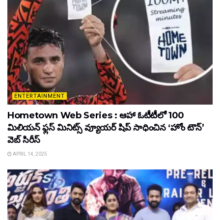
ENTERTAINMENT
Hometown Web Series : ఆహా ఓటీటీలో 100
మిలియన్ ఫ్లస్ మినిట్స్ వ్యూయర్ షిప్ సాధించిన ‘హోం టౌన్’
వెబ్ సిరీస్
APRIL 14, 2025