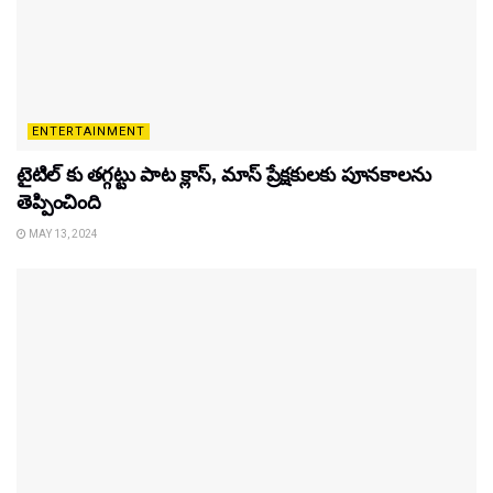
ENTERTAINMENT
టైటిల్‌ కు తగ్గట్టు పాట క్లాస్, మాస్ ప్రేక్షకులకు పూనకాలను
తెప్పించింది
MAY 13, 2024