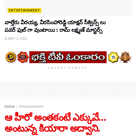
ENTERTAINMENT
వాల్తేరు వీరయ్య, వీరసింహారెడ్డి యాక్షన్ సీక్వెన్స్ లు
పవర్ ఫుల్ గా వుంటాయి : రామ్ లక్ష్మణ్ మాస్టర్స్
MAY 13, 2024
ADVERTISEMENT
Home
Entertainment
ఆ హీరో అంతకంటే ఎక్కువే…
అంటున్న కియారా అద్వాని.