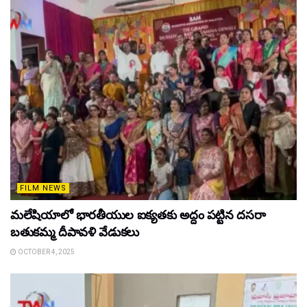
FILM NEWS
మలేషియాలో భారతీయుల ఐక్యతకు అద్దం పట్టిన దసరా
బతుకమ్మ దీపావళి వేడుకలు
OCTOBER 4, 2025