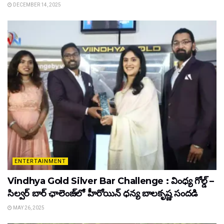
DECEMBER 14, 2025
ENTERTAINMENT
Vindhya Gold Silver Bar Challenge : వింధ్య గోల్డ్ –
సిల్వర్ బార్ ఛాలెంజ్‌లో హీరోయిన్ ధ‌న్య బాల‌కృష్ణ‌ సందడి
MAY 26, 2025