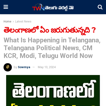
Home
Latest News
తెలంగాణలో ఏం జరుగుతున్నది ?
What Is Happening in Telangana,
Telangana Political News, CM
KCR, Modi, Telugu World Now
by
Sowmya
May 13, 2024