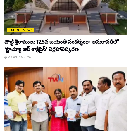
LATEST NEWS
పొట్టి శ్రీరాములు 125వ జయంతి సందర్భంగా అమరావతిలో
‘స్టాచ్యూ ఆఫ్ శాక్రిఫైస్’ విగ్రహావిష్కరణ
MARCH 16, 2026