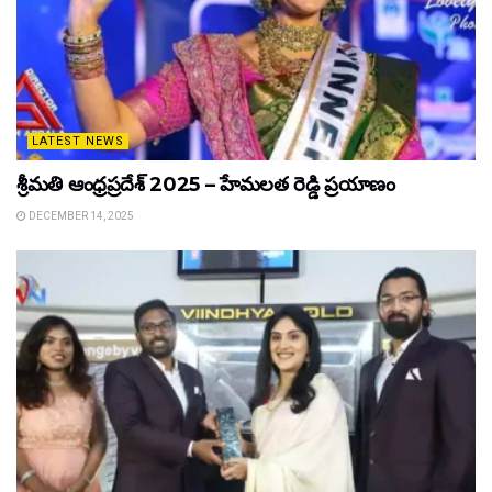
LATEST NEWS
శ్రీమతి ఆంధ్రప్రదేశ్ 2025 – హేమలత రెడ్డి ప్రయాణం
DECEMBER 14, 2025