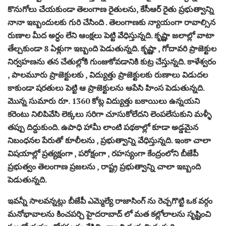
కొనుగోలు చేయకుండా తెలంగాణ రైతులను, కేసీఆర్ రైతు ప్రభుత్వాన్ని
నానా ఇబ్బందులకు గురి చేసింది . తెలంగాణకు న్యాయంగా రావాల్సిన
రుణాల మీద అర్ధం లేని ఆంక్షలు పెట్టి వేధిస్తున్నది. కృష్ణా జలాల్లో వాటా
తేల్చకుండా 8 ఏళ్లుగా ఇబ్బంది పెడుతున్నది. కృష్ణా , గోదావరి ప్రాజెక్టుల
నిర్వహణను తన చేతుల్లోకి గుంజుకోవడానికి కుట్ర చేస్తున్నది. కాళేశ్వరం
, పాలమూరు ప్రాజెక్టులకు , విద్యుత్తు ప్రాజెక్టులకు రుణాలు విడుదల
కాకుండా షరతులు పెట్టి ఆ ప్రాజెక్టులను ఆపేసి హింస పెడుతున్నది.
మొన్న సుమారు రూ. 1360 కోట్ల విద్యుత్తు బకాయిలు ఉన్నయని
కరెంటు నిలిపివేసి లెక్కలు సరిగా చూసుకోలేదని లెంపలేసుకుని మళ్ళీ
తప్పు దిద్దుకుంది. ఉపాధి హామీ లాంటి పథకాల్లో కూడా అడ్డమైన
నిబంధనల పేరుతో కూలీలను , ప్రభుత్వాన్ని వేధిస్తున్నది. ఇంకా చాలా
విషయాల్లో ప్రత్యక్షంగా , పరోక్షంగా , రహస్యంగా కేంద్రంలోని బీజేపీ
ప్రభుత్వం తెలంగాణ ప్రజలను , రాష్ట్ర ప్రభుత్వాన్ని చాలా ఇబ్బంది
పెడుతున్నది.
ఇవన్నీ సాలవన్నట్లు బీజేపీ ఎమ్మెల్యే రాజాసింగ్ ను రెచ్చగొట్టి ఒక వర్గం
మనోభావాలను కించపర్చి హైదరాబాద్ లో మత కల్లోలాలను సృష్టించి