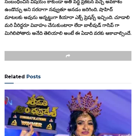
సంబంధించిన విషయం కాకుండా అతి పెద్ద ప్రకటన వచ్చే అవకాశం
ఉండొచ్చు అని సరదాగా నవ్వుతూ అనడం జరిగింది. షాహిద్
మాటలకు అవును అన్నట్టుగా కియారా ఎక్స్ ప్రెషన్స్ ఇచ్చింది. చూడాలి
మరి వీరిద్దరూ వివాహం చేసుకుంటారా లేదా బాలీవుడ్ గాసిప్ గా
మిగిలిపోతారు అనేది తెలియాలి అంటే ఈ ఏడాది వరకు ఆకావాల్సిందే.
Related
Posts