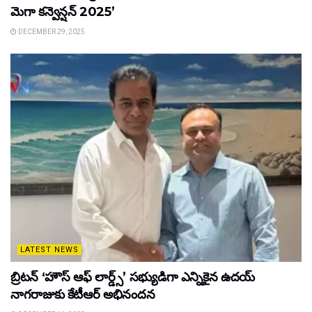
మెగా కన్వెన్షన్ 2025’
DECEMBER 29, 2025
LATEST NEWS
బ్రిటన్ ‘హౌస్ ఆఫ్ లార్డ్స్’ సభ్యుడిగా ఎన్నికైన ఉదయ్
నాగరాజుకు కేటీఆర్ అభినందన