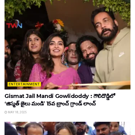
ENTERTAINMENT
Gismat Jail Mandi Gowlidoddy : గౌలిదొడ్డిలో
‘జిస్మత్ జైలు మండి’ 15వ బ్రాంచ్ గ్రాండ్ లాంచ్
MAY 18, 2025