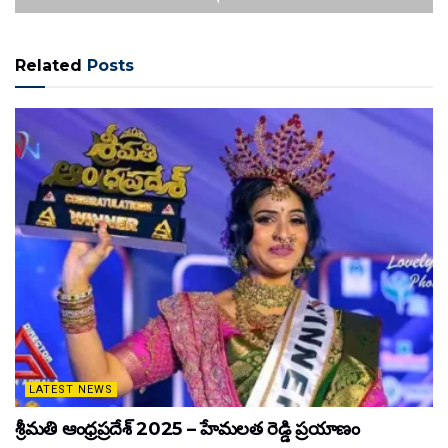
Related
Posts
LATEST NEWS
శ్రీమతి ఆంధ్రప్రదేశ్ 2025 – హేమలత రెడ్డి ప్రయాణం