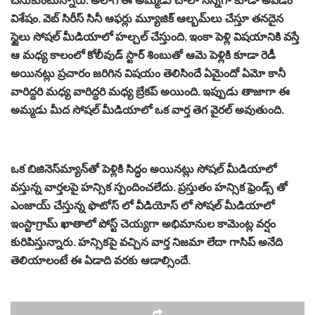
విశేషం. వెబ్ సిరీస్ సినీ ఆఫర్లు మ్యూజిక్ ఆల్బమ్‌లు చేస్తూ తనదైన
స్టైలు సోషల్ మీడియాలో హల్చల్ చేస్తుంది. ఇంకా పెళ్లి విషయానికి వస్తే
ఆ మధ్య కాలంలో కోలీవుడ్ స్టార్ శింబుతో ఆమె పెళ్లికి కూడా రెడీ
అయినట్లు ప్రచారం జరిగిన విషయం తెలిసిందే ఏమైందో ఏమో కానీ
వారిద్దరి మధ్య వారిద్దరి మధ్య బ్రేకప్ అయింది. ఇప్పుడు తాజాగా ఈ
అమ్మడు మీద సోషల్ మీడియాలో ఒక వార్త తెగ వైరల్ అవుతుంది.
ఒక బిజినెస్‌మ్యాన్‌తో పెళ్లికి సిద్ధం అయినట్లు సోషల్ మీడియాలో
వస్తున్న వార్తలపై హన్సిక స్పందించలేదు. ప్రస్తుతం హన్సిక ఫ్రెండ్స్ తో
ఎంజాయ్ చేస్తున్న ఫొటోస్ లో వీడియోస్ లో సోషల్ మీడియాలో
ఇంస్టాగ్రామ్ ఖాతాలో పోస్ట్ చెయ్యగా అభిమానుల కామెంట్ల వర్షం
కురిపిస్తున్నారు. హన్సికపై వచ్చిన వార్త నిజమా లేదా గాసిప్ అనేది
తెలియాలంటే ఈ ఏడాది వరకు ఆడాల్సిందే.