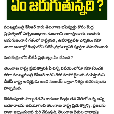
ముఖ్యమంత్రి కేసీఆర్ గారు తెలంగాణ భవిష్యత్తు కోసం కేంద్ర
ప్రభుత్వంతో సత్సంబంధాలు ఉండాలని ఆకాంక్షించారు. అందుకు
అనుగుణంగానే గతంలో రాష్ట్రపతి , ఉపరాష్ట్రపతి ఎన్నికలు సహా
చాలా అంశాల్లో కేంద్రంలోని బీజేపీ ప్రభుత్వానికి పూర్తిగా సహకరించారు.
మరి కేంద్రంలోని బీజేపీ ప్రభుత్వం ఏం చేసింది ?
తెలంగాణ రాష్ట్ర ప్రభుత్వానికి ఏ చిన్న విషయంలోనూ సహకరించక
పోగా ముఖ్యమంత్రి కేసీఆర్ గారిని రేపో మాపో జైలుకు పంపిస్తామని
బీజేపీ రాష్ట్ర అధ్యక్షుడు బండి సంజయ్ ద్వారా నిత్యం బెదిరింపులకు
పాల్పడింది.
బెదిరింపులకు పాల్పడడమే కాకుండా కేంద్రం తన చేతిలో ఉన్న అన్ని
అధికారాలను ఉపయోగించి తెలంగాణ రాష్ట్ర ప్రభుత్వాన్ని , ప్రజలను
నానా ఇబ్బందులకు గురి చేస్తున్నది. తెలంగాణ రైతుల ధాన్యాన్ని