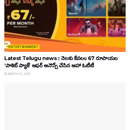
ENTERTAINMENT
Latest Telugu news : నెలకు కేవలం 67 రూపాయల
‘పాకెట్ ప్యాక్’ ఆఫర్ అనౌన్స్ చేసిన ఆహా ఓటీటీ
MARCH 31, 2025