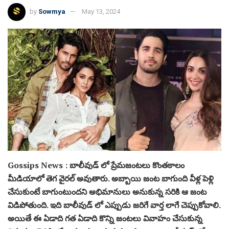
by
Sowmya
May 13, 2024
Gossips News : బాలీవుడ్ లో ప్రేమజంటలు కొంతకాలం
మీడియాలో తెగ వైరల్ అవుతారు. అబ్బాయి జంట బాగుంది వీళ్ల పెళ్లి
చేసుకుంటే బాగుంటుందని అభిమానులు అనుకున్న సరికి ఆ జంట
విడిపోతుంది. ఇది బాలీవుడ్ లో ఎప్పుడు జరిగే వార్త లాగే చెప్పుకోవాలి.
అయితే ఈ ఏడాది గత ఏడాది కొన్ని జంటలు వివాహం చేసుకున్న