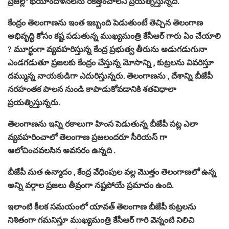
ప్రజల్లో భయాందోళనలను రేకిత్తించాలని ప్రయత్నిస్తున్నది.
కేంద్రం తెలంగాణను ఇంత ఇబ్బంది పెడుతుంటే తెచ్చిన తెలంగాణ
అభివృద్ధి కోసం కష్ట పడుతున్న ముఖ్యమంత్రి కేసీఆర్ గారు ఏం చేయాలి
? మూర్ఖంగా వ్యవహరిస్తున్న కేంద్ర ప్రభుత్వ తీరును అడుగడుగునా
ఎండగడుతూ ప్రజలకు కేంద్రం చేస్తున్న మోసాన్ని , కుట్రలను వివరిస్తూ
దమ్మున్న నాయకుడిగా ఎదురిస్తున్నరు. తెలంగాణను , దేశాన్ని బీజేపీ
నరహంతక పాలన నుండి కాపాడుకోవడానికి శతవిధాలా
ప్రయత్నిస్తున్నరు.
తెలంగాణను ఇన్ని రకాలుగా హింస పెడుతున్న బీజేపీ పట్ల ఎలా
వ్యవహరించాలో తెలంగాణ ప్రజలందరూ సీరియస్ గా
ఆలోచించవలసిన అవసరం ఉన్నది .
బీజేపీ మత ఉన్మాదం , కేంద్ర వేధింపుల వల్ల మొత్తం తెలంగాణలో ఉన్న
అన్ని వర్గాల ప్రజలు తీవ్రంగా నష్టపోయే ప్రమాదం ఉంది.
ఇలాంటి కీలక సమయంలో యావత్ తెలంగాణ బీజేపీ కుట్రలను
నిశితంగా గమనిస్తూ ముఖ్యమంత్రి కేసీఆర్ గారి వెన్నంటి నిలిచి