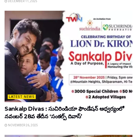
DECEMBER 11, 2025
LATEST NEWS
Sankalp Divas : సుచిరిండియా ఫౌండేషన్ ఆధ్వర్యంలో
నవంబర్ 28వ తేదీన ‘సంకల్ప్ దివాస్’
NOVEMBER 26, 2025