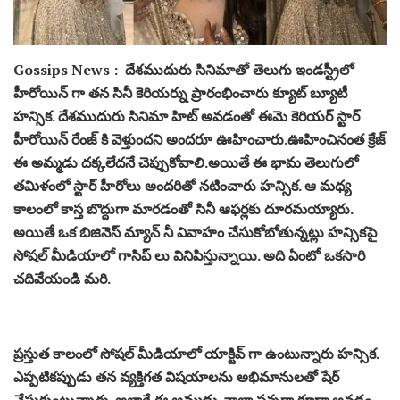
Gossips News : దేశముదురు సినిమాతో తెలుగు ఇండస్ట్రీలో
హీరోయిన్ గా తన సినీ కెరియర్ను ప్రారంభించారు క్యూట్ బ్యూటీ
హన్సిక. దేశముదురు సినిమా హిట్ అవడంతో ఈమె కెరియర్ స్టార్
హీరోయిన్ రేంజ్ కి వెళ్తుందని అందరూ ఊహించారు.ఊహించినంత క్రేజ్
ఈ అమ్మడు దక్కలేదనే చెప్పుకోవాలి.అయితే ఈ భామ తెలుగులో
తమిళంలో స్టార్ హీరోలు అందరితో నటించారు హన్సిక. ఆ మధ్య
కాలంలో కాస్త బొద్దుగా మారడంతో సినీ ఆఫర్లకు దూరమయ్యారు.
అయితే ఒక బిజినెస్ మ్యాన్ నీ వివాహం చేసుకోబోతున్నట్లు హన్సికపై
సోషల్ మీడియాలో గాసిప్ లు వినిపిస్తున్నాయి. అది ఏంటో ఒకసారి
చదివేయండి మరి.
ప్రస్తుత కాలంలో సోషల్ మీడియాలో యాక్టివ్ గా ఉంటున్నారు హన్సిక.
ఎప్పటికప్పుడు తన వ్యక్తిగత విషయాలను అభిమానులతో షేర్
చేసుకుంటున్నారు. అలాగే ఈ అమ్మడు చాలా సన్నగా కూడా అవడం