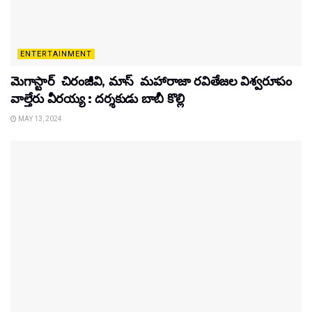
ENTERTAINMENT
మెగాస్టార్ చిరంజీవి, మాస్ మహారాజా రవితేజల విశ్వరూపం
వాల్తేరు వీరయ్య : దర్శకుడు బాబీ కొల్లి
MAY 13, 2024