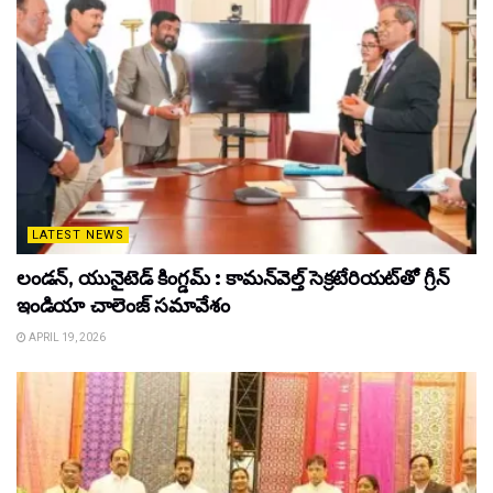
LATEST NEWS
లండన్, యునైటెడ్ కింగ్డమ్ : కామన్‌వెల్త్ సెక్రటేరియట్‌తో గ్రీన్
ఇండియా చాలెంజ్ సమావేశం
APRIL 19, 2026