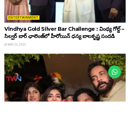
ENTERTAINMENT
Vindhya Gold Silver Bar Challenge : వింధ్య గోల్డ్ –
సిల్వర్ బార్ ఛాలెంజ్‌లో హీరోయిన్ ధ‌న్య బాల‌కృష్ణ‌ సందడి
MAY 26, 2025