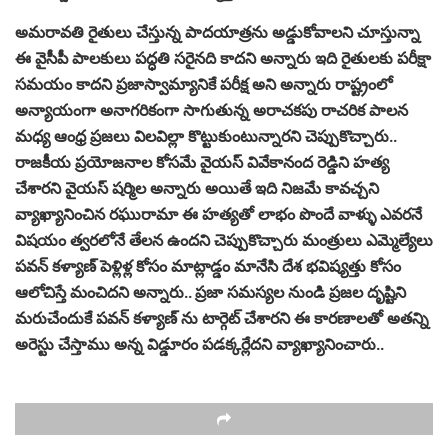
అమరావతి రైతులు చేస్తున్న పాదయాత్రను అడ్డుకోవాలని చూస్తున్నా
ఈ వైసీపీ పాలకులు పద్ధతి సరైనది కాదని అన్నారు ఇది రైతులకు పరీక్షా
సమయం కాదని ప్రజాస్వామ్యానికే పరీక్ష అని అన్నారు రాష్ట్రంలో
అన్యాయంగా అనాగరికంగా సాగుతున్న అరాచకపు రాచరిక పాలన
మధ్య ఆంధ్ర ప్రజలు విలవిల్లా కొట్టుకుంటున్నారని చెప్పుకొచ్చారు..
రాజకీయ ప్రయోజనాల కోసమే వైయస్ వివేకానంద రెడ్డిని హత్య
చేశారని వైయస్ షర్మిల అన్నారు అయితే ఇది నిజమే కావచ్చని
వ్యాఖ్యానించిన రఘురామా ఈ హత్యతో లాభం పొందే వాళ్ళు ఎవరనే
విషయం త్వరలోనే తేలన ఉందని చెప్పుకొచ్చారు మంత్రులు ఎమ్మెల్యేలు
పవన్ కళ్యాణ్ పెళ్లిళ్ల కోసం మాట్లాడ్డం మానేసి దేశ భవిష్యత్తు కోసం
ఆలోచిస్తే మంచిదని అన్నారు.. ప్రజా సమస్యల నుండి ప్రజల దృష్టిని
మరుచేందుకే పవన్ కళ్యాణ్ ను టార్గెట్ చేశారని ఈ కారణాలతో అతన్ని
అరెస్టు చేస్తాము అన్న విడ్డూరం పడక్కర్లేదని వ్యాఖ్యానించారు..