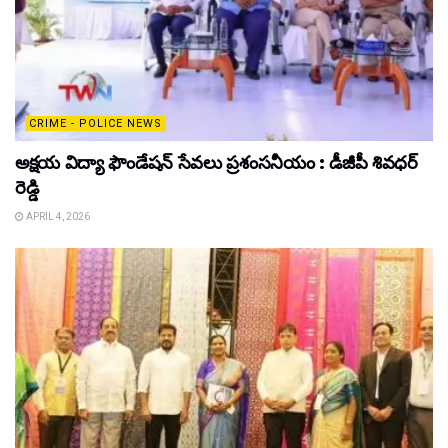
CRIME - POLICE NEWS
అక్షయ విద్యా ఫౌండేషన్ సేవలు ప్రశంసనీయం : డీజీపీ శివధర్
రెడ్డి
APRIL 4, 2026