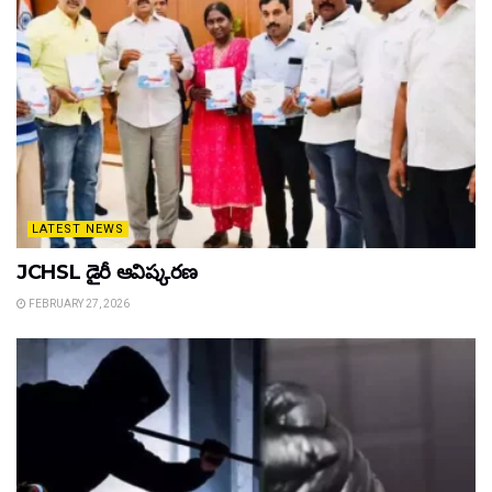
LATEST NEWS
JCHSL డైరీ ఆవిష్కరణ
FEBRUARY 27, 2026