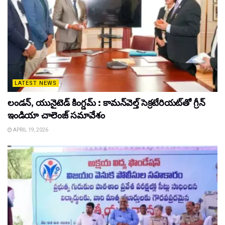
LATEST NEWS
లండన్, యునైటెడ్ కింగ్డమ్ : కామన్‌వెల్త్ సెక్రటేరియట్‌తో గ్రీన్
ఇండియా చాలెంజ్ సమావేశం
APRIL 19, 2026