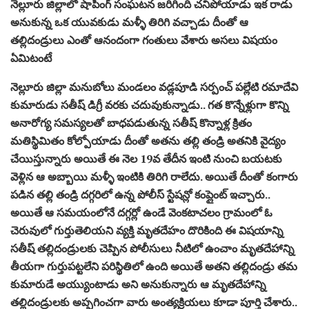
నెల్లూరు జిల్లాలో షాపింగ్ సంఘటన జరిగింది చనిపోయాడు ఇక రాడు
అనుకున్న ఒక యువకుడు మళ్ళీ తిరిగి వచ్చాడు దీంతో ఆ
తల్లిదండ్రులు ఎంతో ఆనందంగా గంతులు వేశారు అసలు విషయం
ఏమిటంటే
నెల్లూరు జిల్లా మనుబోలు మండలం వడ్లపూడి సర్పంచ్‌ పల్లేటి రమాదేవి
కుమారుడు సతీష్ డిగ్రీ వరకు చదువుకున్నాడు.. గత కొన్నేళ్లుగా కొన్ని
అనారోగ్య సమస్యలతో బాధపడుతున్న సతీష్ కొన్నాళ్ల క్రితం
మతిస్థిమితం కోల్పోయాడు దీంతో అతను తల్లి తండ్రి అతనికి వైద్యం
చేయిస్తున్నారు అయితే ఈ నెల 19వ తేదీన ఇంటి నుంచి బయటకు
వెళ్లిన ఆ అబ్బాయి మళ్ళీ ఇంటికి తిరిగి రాలేదు. అయితే దీంతో కంగారు
పడిన తల్లి తండ్రి దగ్గరిలో ఉన్న పోలీస్ స్టేషన్లో కంప్లైంట్ ఇచ్చారు..
అయితే ఆ సమయంలోనే దగ్గర్లో ఉండే వెంకటాచలం గ్రామంలో ఓ
చెరువులో గుర్తుతెలియని వ్యక్తి మృతదేహం దొరికింది ఈ విషయాన్ని
సతీష్ తల్లిదండ్రులకు చెప్పిన పోలీసులు నీటిలో ఉంచాం మృతదేహాన్ని
తీయగా గుర్తుపట్టలేని పరిస్థితిలో ఉంది అయితే అతని తల్లిదండ్రు తమ
కుమారుడే అయ్యుంటాడు అని అనుకున్నారు ఆ మృతదేహాన్ని
తల్లిదండ్రులకు అప్పగించగా వారు అంత్యక్రియలు కూడా పూర్తి చేశారు..