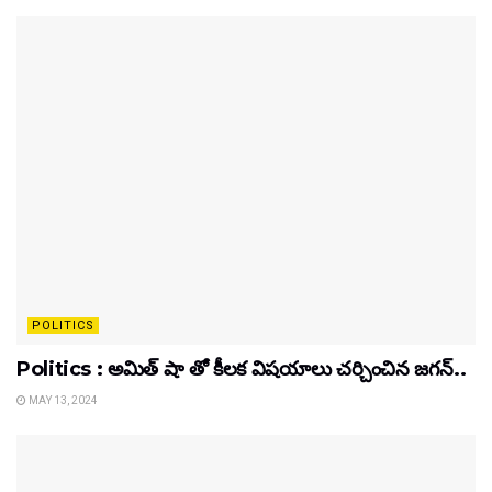
POLITICS
Politics : అమిత్ షా తో కీలక విషయాలు చర్చించిన జగన్..
MAY 13, 2024