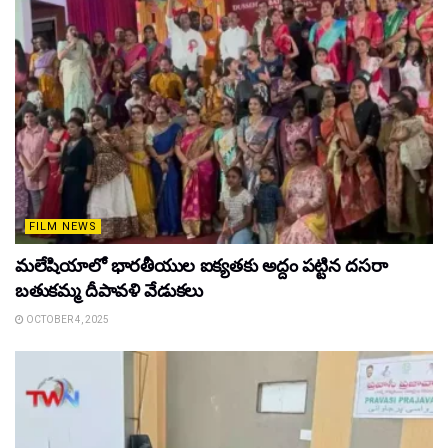
FILM NEWS
మలేషియాలో భారతీయుల ఐక్యతకు అద్దం పట్టిన దసరా
బతుకమ్మ దీపావళి వేడుకలు
OCTOBER 4, 2025