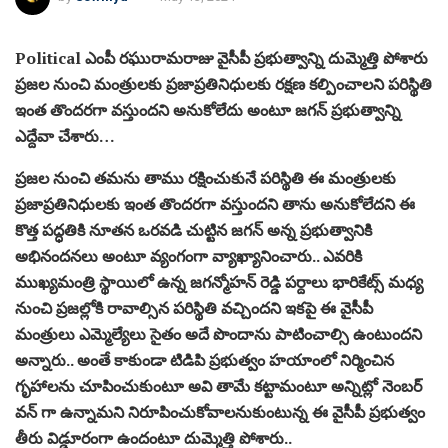
Political ఎంపీ రఘురామరాజు వైసీపీ ప్రభుత్వాన్ని దుమ్మెత్తి పోశారు
ప్రజల నుంచి మంత్రులకు ప్రజాప్రతినిధులకు రక్షణ కల్పించాలని పరిస్థితి
ఇంత తొందరగా వస్తుందని అనుకోలేదు అంటూ జగన్ ప్రభుత్వాన్ని
ఎద్దేవా చేశారు…
ప్రజల నుంచి తమను తాము రక్షించుకునే పరిస్థితి ఈ మంత్రులకు
ప్రజాప్రతినిధులకు ఇంత తొందరగా వస్తుందని తాను అనుకోలేదని ఈ
కొత్త పద్ధతికి నూతన ఒరవడి చుట్టిన జగన్ అన్న ప్రభుత్వానికి
అభినందనలు అంటూ వ్యంగంగా వ్యాఖ్యానించారు.. ఎవరికి
ముఖ్యమంత్రి స్థాయిలో ఉన్న జగన్మోహన్ రెడ్డి పర్దాలు భారికేట్స్ మధ్య
నుంచి ప్రజల్లోకి రావాల్సిన పరిస్థితి వచ్చిందని ఇకపై ఈ వైసీపీ
మంత్రులు ఎమ్మెల్యేలు సైతం అదే పొందాను పాటించాల్సి ఉంటుందని
అన్నారు.. అంతే కాకుండా టిడిపి ప్రభుత్వం హయాంలో నిర్మించిన
గృహాలను చూపించుకుంటూ అవి తామే కట్టామంటూ అన్నిట్లో నెంబర్
వన్ గా ఉన్నామని నిరూపించుకోవాలనుకుంటున్న ఈ వైసీపీ ప్రభుత్వం
తీరు విడ్డూరంగా ఉందంటూ దుమ్మెత్తి పోశారు..