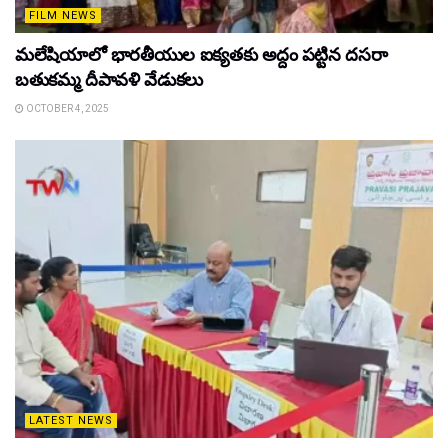
FILM NEWS
మలేషియాలో భారతీయుల ఐక్యతకు అద్దం పట్టిన దసరా
బతుకమ్మ దీపావళి వేడుకలు
OCTOBER 4, 2025
LATEST NEWS