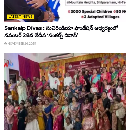
LATEST NEWS
Sankalp Divas : సుచిరిండియా ఫౌండేషన్ ఆధ్వర్యంలో
నవంబర్ 28వ తేదీన ‘సంకల్ప్ దివాస్’
NOVEMBER 26, 2025