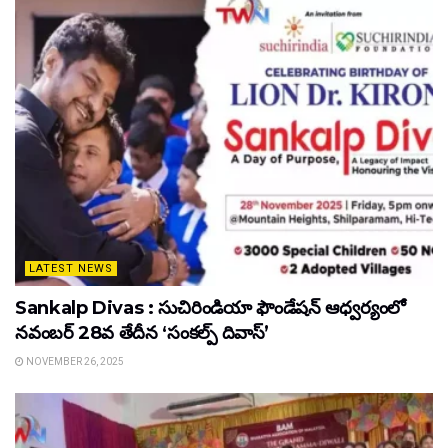
LATEST NEWS
Sankalp Divas : సుచిరిండియా ఫౌండేషన్ ఆధ్వర్యంలో
నవంబర్ 28వ తేదీన ‘సంకల్ప్ దివాస్’
NOVEMBER 26, 2025