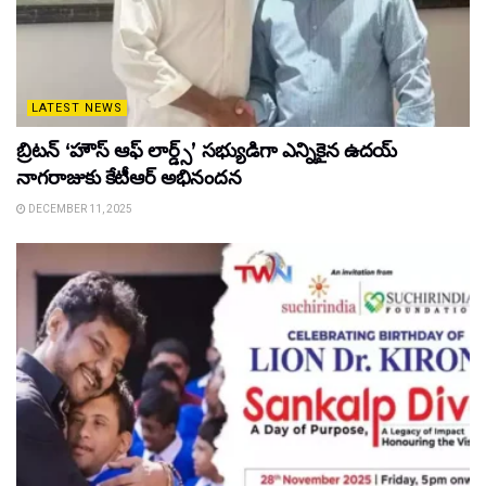
LATEST NEWS
బ్రిటన్ ‘హౌస్ ఆఫ్ లార్డ్స్’ సభ్యుడిగా ఎన్నికైన ఉదయ్
నాగరాజుకు కేటీఆర్ అభినందన
DECEMBER 11, 2025