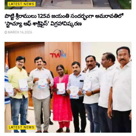
LATEST NEWS
పొట్టి శ్రీరాములు 125వ జయంతి సందర్భంగా అమరావతిలో
‘స్టాచ్యూ ఆఫ్ శాక్రిఫైస్’ విగ్రహావిష్కరణ
MARCH 16, 2026
LATEST NEWS