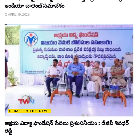
ఇండియా చాలెంజ్ సమావేశం
APRIL 19, 2026
CRIME - POLICE NEWS
అక్షయ విద్యా ఫౌండేషన్ సేవలు ప్రశంసనీయం : డీజీపీ శివధర్
రెడ్డి