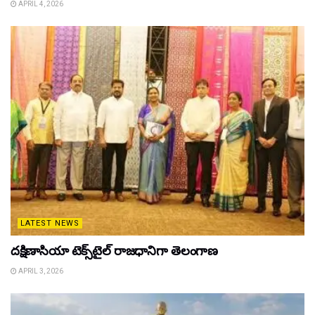
APRIL 4, 2026
LATEST NEWS
దక్షిణాసియా టెక్స్‌టైల్ రాజధానిగా తెలంగాణ
APRIL 3, 2026