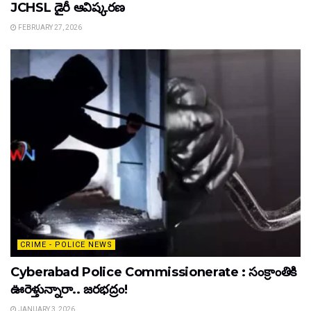
JCHSL డైరీ ఆవిష్కరణ
FEBRUARY 27, 2026
CRIME - POLICE NEWS
Cyberabad Police Commissionerate : సంక్రాంతికి
ఊరెళ్తున్నారా.. జరభద్రం!
JANUARY 3, 2026