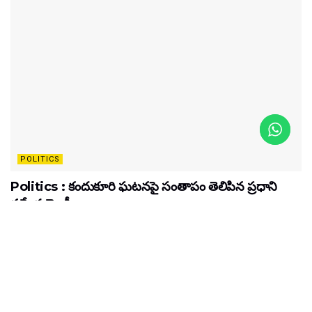
POLITICS
Politics : కందుకూరి ఘటనపై సంతాపం తెలిపిన ప్రధాని
నరేంద్ర మోడీ..
MAY 13, 2024