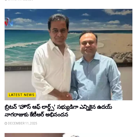
LATEST NEWS
బ్రిటన్ ‘హౌస్ ఆఫ్ లార్డ్స్’ సభ్యుడిగా ఎన్నికైన ఉదయ్
నాగరాజుకు కేటీఆర్ అభినందన
DECEMBER 11, 2025