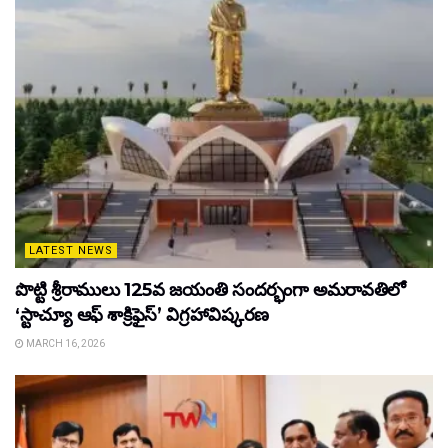
LATEST NEWS
పొట్టి శ్రీరాములు 125వ జయంతి సందర్భంగా అమరావతిలో
‘స్టాచ్యూ ఆఫ్ శాక్రిఫైస్’ విగ్రహావిష్కరణ
MARCH 16, 2026