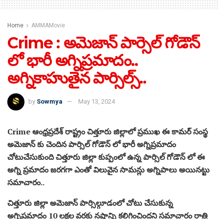
Home
AMMAMovie
Crime : అమెజాన్ పార్సెల్ గోడౌన్
లో భారీ అగ్నిప్రమాదం..
అగ్నికాహుతైన పార్సిల్స్..
by
Sowmya
May 13, 2024
Crime ఆంధ్రప్రదేశ్ రాష్ట్రం చిత్తూరు జిల్లాలో ప్రముఖ ఈ కామర్ సంస్థ
అమెజాన్ కు చెందిన పార్సిల్ గోడౌన్ లో భారీ అగ్నిప్రమాదం
చోటుచేసుకుంది చిత్తూరు జిల్లా కుప్పంలో ఉన్న పార్సిల్ గోడౌన్ లో ఈ
అగ్ని ప్రమాదం జరగగా ఎంతో విలువైన సామన్లు అగ్నిపాలు అయినట్టు
సమాచారం..
చిత్తూరు జిల్లా అమెజాన్ పార్సిల్గూడంలో చోటు చేసుకున్న
అగ్నిప్రమాదం 10 లక్షల వరకు నష్టాన్ని కలిగించిందని సమాచారం రాత్రి