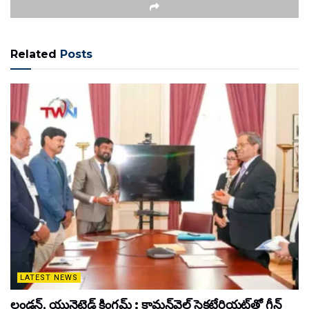
Related
Posts
LATEST NEWS
లండన్, యునైటెడ్ కింగ్డమ్ : కామన్‌వెల్త్ సెక్రటేరియట్‌తో గ్రీన్