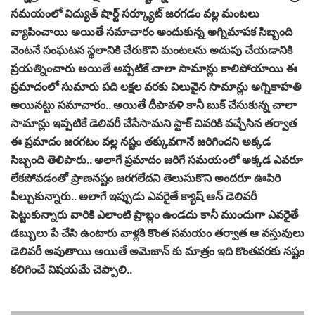
సమయంలో విద్యుత్ షార్ట్ సర్క్యూట్ జరగడం వల్ల మంటలు
వ్యాపించాయి అయితే సమాచారం అందుకున్న అగ్నిమాపక సిబ్బంది
వెంటనే సంఘటన స్థలానికి చేరుకొని మంటలను అదుపు చేయడానికి
ప్రయత్నించారు అయితే అప్పటికే చాలా సామాన్లు కాలిపోయాయి ఈ
ప్రమాదంలో సుమారు పది లక్షల వరకు విలువైన సామాన్లు అగ్నికాహతి
అయినట్టు సమాచారం.. అయితే దీపావళి కానీ బుక్ చేసుకున్న చాలా
సామాన్లు ఇప్పటికే డెలివరీ చేసేసామని స్టాక్ చివరికి వచ్చేసిన తర్వాత
ఈ ప్రమాదం జరగటం వల్ల నష్టం తక్కువగానే జరిగిందని అక్కడ
సిబ్బంది తెలిపారు.. అలాగే ప్రమాదం జరిగే సమయంలో అక్కడ ఎవరూ
లేకపోవడంతో ప్రాణనష్టం జరగలేదని తెలుసుకొని అందరూ ఊపిరి
పీల్చుకున్నారు.. అలాగే ఇప్పుడు ఎవరైతే క్యాష్ ఆన్ డెలివరీ
పెట్టుకున్నారు వారికి ఎలాంటి ప్రాబ్లం ఉండదు కానీ ముందుగా ఎవరైతే
డబ్బులు పే చేసి ఉంటారు వాళ్లకి కొంత సమయం తర్వాత ఆ వస్తువులు
డెలివరీ అవుతాయి అయితే అమెజాన్ కు మాత్రం ఇది కొంతవరకు నష్టం
కలిగించే విషయమే చెప్పాలి..