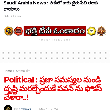
Saudi Arabia News : సౌదీలో కారు టైరు పేలి తలకు
గాయాలు
JULY 1, 2025
ADVERTISEMENT
Home
AmmaFIlm
Political : ప్రజా సమస్యల నుండి
దృష్టి మరల్చేందుకే పవన్ ను ఫోకస్
చేశారా..!
by
Sowmya
May 13, 2024