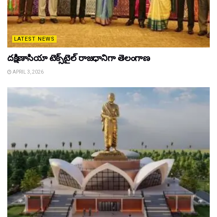
LATEST NEWS
దక్షిణాసియా టెక్స్‌టైల్ రాజధానిగా తెలంగాణ
APRIL 3, 2026