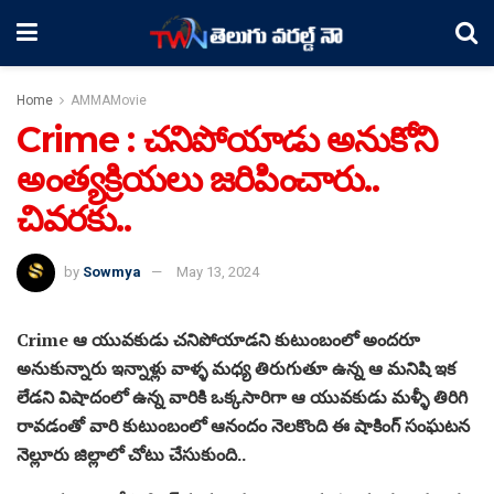
Home
AMMAMovie
Crime : చనిపోయాడు అనుకోని
అంత్యక్రియలు జరిపించారు..
చివరకు..
by
Sowmya
May 13, 2024
Crime ఆ యువకుడు చనిపోయాడని కుటుంబంలో అందరూ
అనుకున్నారు ఇన్నాళ్లు వాళ్ళ మధ్య తిరుగుతూ ఉన్న ఆ మనిషి ఇక
లేడని విషాదంలో ఉన్న వారికి ఒక్కసారిగా ఆ యువకుడు మళ్ళీ తిరిగి
రావడంతో వారి కుటుంబంలో ఆనందం నెలకొంది ఈ షాకింగ్ సంఘటన
నెల్లూరు జిల్లాలో చోటు చేసుకుంది..