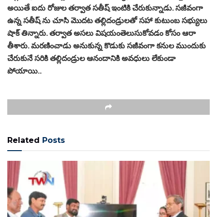
అయితే ఐదు రోజుల తర్వాత సతీష్ ఇంటికి చేరుకున్నాడు. సజీవంగా
ఉన్న సతీష్ ను చూసి మొదట తల్లిదండ్రులతో సహా కుటుంబ సభ్యులు
షాక్ తిన్నారు. తర్వాత అసలు విషయంతెలుసుకోవడం కోసం ఆరా
తీశారు. మరణించాడు అనుకున్న కొడుకు సజీవంగా కనుల ముందుకు
చేరుకునే సరికి తల్లిదండ్రుల ఆనందానికి అవధులు లేకుండా
పోయాయి..
Related
Posts