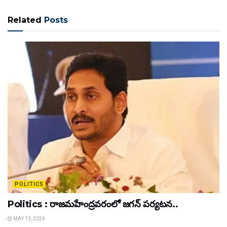
Related
Posts
POLITICS
Politics : రాజమహేంద్రవరంలో జగన్ పర్యటన..
MAY 13, 2024