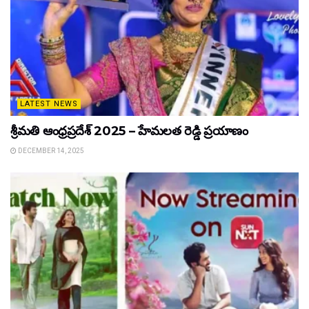
LATEST NEWS
శ్రీమతి ఆంధ్రప్రదేశ్ 2025 – హేమలత రెడ్డి ప్రయాణం
DECEMBER 14, 2025