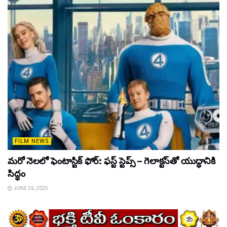
FILM NEWS
మరో నెలలో ఫెంటాస్టిక్ ఫోర్: ఫస్ట్ స్టెప్స్ – గెలాక్టస్‌తో యుద్ధానికి
సిద్ధం
JUNE 26, 2025