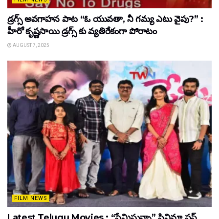
డ్రగ్స్ అవగాహన పాట “ఓ యువతా, నీ గమ్య ఎటు వైపు?” :
హీరో కృష్ణసాయి డ్రగ్స్ కు వ్యతిరేకంగా పోరాటం
AUGUST 7, 2025
FILM NEWS
Latest Telugu Movies : “ప్రేమిస్తున్నా” సినిమా ఫస్ట్