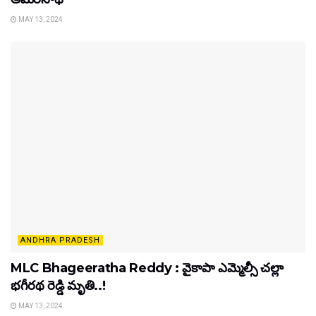
MAY 13, 2024
ANDHRA PRADESH
MLC Bhageeratha Reddy : వైకాపా ఎమ్మెల్సీ చల్లా
భగీరథ రెడ్డి మృతి..!
MAY 13, 2024