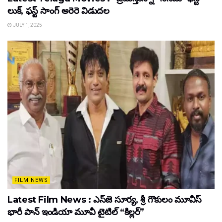
లుక్, ఫస్ట్ సాంగ్ అరెరె విడుదల
JULY 1, 2025
FILM NEWS
Latest Film News : ఎస్‌జె సూర్య, శ్రీ గొకులం మూవీస్‌
భారీ పాన్‌ ఇండియా మూవీ టైటిల్ “కిల్లర్”