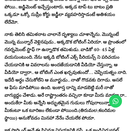
పోయి.. జ‌డ్జిమెంట్ ఇచ్చేస్తుంటారు. అక్క‌డ టాప్ టు బాటం ప్ర‌తి
ఒక్క‌డూ ఒక్కో సుప్రీం కోర్టు జ‌డ్జీలా వ్య‌వ‌హ‌రిస్తాడంటే అతిశ‌యం
లేదేమో.
నాకు తెలిసి త‌మిళ‌నాట చాలానే దృశ్యాలు చూశాన్నేను. మొన్నంటే
మొన్న‌ మున్నార్ వెళ్లిన‌పుడు.. అక్క‌డొక బోటింగ్ ఏరియా. ఆ ప్రాంతంలో
గ‌వ‌ర్న‌మెంట్ స్టాఫ్ గా ఉన్నాడొక త‌మిళుడు. వాడికో 40- 45 ఏళ్ల
వ‌య‌సుంటుంది. నేను ఇక్క‌డి బోటింగ్ ఎక్స్ పీరియ‌న్స్ ని ప‌రిచ‌యం
చేయ‌డానికి ఆ వివ‌రాల‌ను అంద‌జేయ‌డానికి వీడియో చేస్తున్నా. ఆ
వీడియో ద్వారా.. ఆ బోటింగ్ ఎంత ఖ‌ర్చ‌వుతుందో… చెప్పేయత్నం నాది.
ఇదేదీ అర్ధం చేసుకోలేని ఆ మూర్ఖుడు.. నాతో గొడ‌వ‌కు దిగాడు. అస‌లే
ఆ ఫేసు మాడిపోయి ఉంది. ఇంకాస్త దాన్ని మాడ‌బెట్టి మ‌రీ నాతో
వాగ్యుద్ధం చేశాడు. అరే రాష్ట్రాంత‌రం వ‌చ్చినా కూడా మీరు మార‌రా రా..
అందుకేరా మీకు అన్నేసి అద్భుత‌మైన గుడులు గోపురాలున్నా..
మీకంటూ ఒక టూరిజం లేకుండా పోయింది.(తిరుమ‌ల‌\శ‌బ‌రిమ‌ల
స్థాయి) అనుకోవ‌డం మిన‌హా నేనేం చేయ‌లేక పోయా.
ఇక పార్కింగ్ అనే ఈ సినిమా విష‌యానికి వ‌స్తే.. ఒక ఇండివిడ్యువ‌ల్