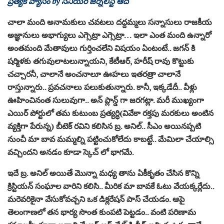
ప్రత్యేక వ్యాసం by సీనియర్ జర్నలిస్ట్ ఆది
చాలా మంది అనామ‌కులు చ‌వ‌ట‌లు ద‌ద్ద‌మ్మ‌లు స‌న్నాసులు రాజ‌కీయ
అజ్ఞానులు అభాగ్యులు ఎగ్సెట్రా ఎగ్సెట్రా… ఇలా ఎంత మంది ఉన్నారో
అంత‌మంది మేతావులు గుర్తించ‌లేని విష‌యం ఏంటంటే.. జ‌గ‌న్ కి
ష‌ర్మిళ‌కు త‌గువులాట‌లున్నాయ‌ని, కేటీఆర్, హ‌రీష్ రావు కొట్టుకు
చ‌చ్చార‌నీ, చాలానే అంచ‌నాలూ ఊహ‌లు ఇత‌ర‌త్రా చాలానే
రాస్తున్నారు.. ప్ర‌వ‌చ‌నాలు ప‌లుకుతున్నారు. కానీ, ఇక్క‌డేదీ.. వీళ్లు
ఊహించినంత సులువుగా.. అన్ ప్లాన్డ్ గా జ‌ర‌గ‌ట్లా. మ‌రీ ముఖ్యంగా
ఎయిర్ పోర్టులో త‌మ కుటుంబ ప్ర‌త్య‌ర్ధి(వివేకా ర‌క్త‌పు మ‌ర‌కులు అంటిన
వ్య‌క్తిగా పేరున్న‌) బీటెక్ ర‌విని క‌లిసిన బ్ర‌. అనిల్.. సీఎం అయిన‌ప్ప‌టి
నుంచీ మా బావ మ‌మ్మ‌ల్ని ప‌ట్టించుకోలేదు కాబ‌ట్టే.. మేమిలా చేయాల్సి
వ‌చ్చింద‌ని అన‌డం కూడా స్కెచ్ లో భాగ‌మే.
ఇదే బ్ర‌. అనిల్ అయితే మొన్నా మ‌ధ్య తాను ఏకీకృతం చేసిన కొన్ని
క్రిస్టియ‌న్ సంఘాల వారిని క‌లిసి.. మీరిక మా బావ‌కే ఓటు వేయ‌క్క‌ర్లేదు..
మ‌రెవ‌రికైనా వేసుకోవ‌చ్చ‌ని ఒక డిక్ల‌రేష‌న్ పాస్ చేయ‌డం. ఆపై
తెలంగాణ‌లో త‌న భార్య సొంత కుంప‌టి పెట్ట‌డం.. వంటి ప‌రిణామ