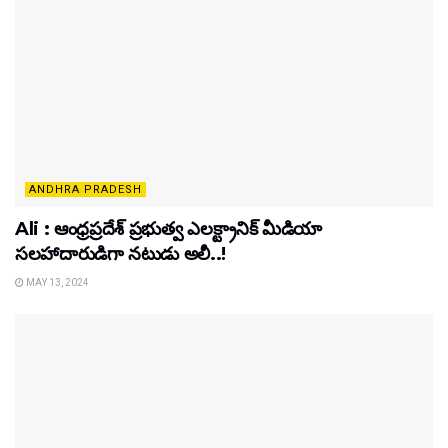
ANDHRA PRADESH
Ali : ఆంధ్రప్రదేశ్ ప్రభుత్వ ఎలక్ట్రానిక్‌ మీడియా
సలహాదారుడిగా నటుడు అలీ..!
MAY 13, 2024