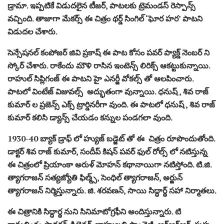
డ్రామా. ఇప్పటికే విడుదలైన టీజర్, పాటలకు ట్రెమండస్ రెస్పాన్స్
వచ్చింది. తాజాగా మేకర్స్ ఈ చిత్రం థర్డ్ సింగిల్ ‘ఘోర హర’ పాటని
విడుదల చేశారు.
సెన్సేషనల్ కంపోజర్ జివి ప్రకాష్ ఈ పాట కోసం పవర్ ప్యాక్డ్ నెంబర్ ని
స్కోర్ చేశారు. రాకేందు మౌళి రాసిన ఇంటెన్స్ లిరిక్స్ ఆకట్టుకున్నాయి.
రాహుల్ సిప్లిగంజ్ ఈ పాటని హై ఎనర్జీ వోకల్స్ తో ఆలపించారు.
పాటలో వింటేజ్ విజువల్స్ అద్భుతంగా వున్నాయి. ధనుష్ , శివ రాజ్
కుమార్ ల ప్రజెన్స్ ఎక్స్ ట్రార్డినరీగా వుంది. ఈ పాటలో ధనుష్ , శివ రాజ్
కుమార్ కలిసి డ్యాన్స్ చేయడం కన్నుల పండగలా వుంది.
1930-40 బ్యాక్ డ్రాఫ్ లో హ్యుజ్ బడ్జెట్ తో ఈ చిత్రం రూపొందుతోంది.
డాక్టర్ శివ రాజ్ కుమార్, సందీప్ కిషన్ పవర్ ఫుల్ రోల్స్ లో నటిస్తున్న
ఈ చిత్రంలో ప్రియాంకా అరుళ్‌ మోహన్ కథానాయిగా నటిస్తోంది. టి.జి.
త్యాగరాజన్ సత్యజ్యోతి ఫిల్మ్స్, సెంధిల్ త్యాగరాజన్, అర్జున్
త్యాగరాజన్ నిర్మిస్తున్నారు. జి. శరవణన్, సాయి సిద్ధార్థ్‌ సహా నిర్మాతలు.
ఈ చిత్రానికి సిద్ధార్థ నుని సినిమాటోగ్రఫీని అందిస్తున్నారు. టి