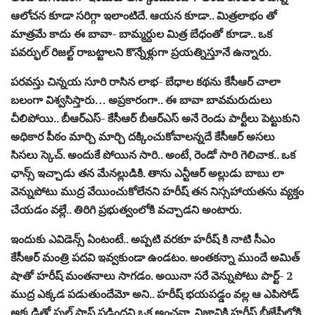
ఆలోచ‌న కూడా స‌రిగ్గా ఇలాంటిదే. ఆయ‌న కూడా.. మిత్ర‌లాభం తో
మాత్ర‌మే కాదు ఈ బావా- బామ్మ‌ర్దుల మిత్ర బేధంతో కూడా.. ఒక
ప‌వ‌ర్ఫుల్ రిజ‌ల్ట్ రాబ‌ట్టాల‌ని కొన్నేళ్లుగా ప్ర‌య‌త్నిస్తూనే ఉన్నారు.
ప‌ర‌వ‌స్తు చిన్న‌య సూరి రాసిన లాభ‌- బేధాల‌ క‌థ‌ను కేసీఆర్ చాలా
బ‌లంగా విశ్వ‌సిస్తారు… అప్ర‌కారంగా.. ఈ బావా బావ‌మ‌రుదులు
చీలిపోయి.. బీఆర్ఎస్- కేసీఆర్ బీఆర్ఎస్ అనే రెండు పార్టీలు పెట్టుకుని
అధికార పీఠం మార్చి మార్చి ద‌క్కించుకోవాల‌న్న‌దే కేసీఆర్ అస‌లు
సిస‌లు స్కెచ్. అందుకే పోయిన సారి.. అంటే, రెండో సారి గెలిచాక‌.. ఒక
ఛాన్స్ ఇచ్చాడు త‌న మేన‌ల్లుడికి. తాను ఎన్టీఆర్ అల్లుడు బాబు లా
వెన్నుపోటు ముద్ర వేయించుకోలేన‌ని హ‌రీష్ త‌న నిస్స‌హాయ‌త‌ను వ్య‌క్తం
చేయ‌డం వ‌ల్లే.. తిరిగి ప్ర‌భుత్వంలోకి వ‌చ్చాడ‌ని అంటారు.
ఇందుకు ఎవిడెన్స్ ఏంటంటే.. అప్ప‌టి వ‌ర‌కూ హ‌రీష్ కి నాటి సీఎం
కేసీఆర్ మంత్రి ప‌ద‌వి ఇవ్వ‌కుండా ఉండ‌టం. అంత‌క‌న్నా ముందే అమిత్
షాతో హ‌రీష్ మంత‌నాలు సాగ‌డం. అయినా స‌రే వెన్నుపోటు పార్ట్- 2
ముద్ర ఎక్క‌డ ప‌డుతుందేమో అని.. హ‌రీష్ భ‌య‌ప‌డ్డం వ‌ల్ల ఆ ఎపిసోడ్
అక్క‌డితో ఫుల్ స్టాప్ ప‌డింద‌ని ఒక అంచ‌నా. నిజానికి హ‌రీష్ బీజేపీలోకి