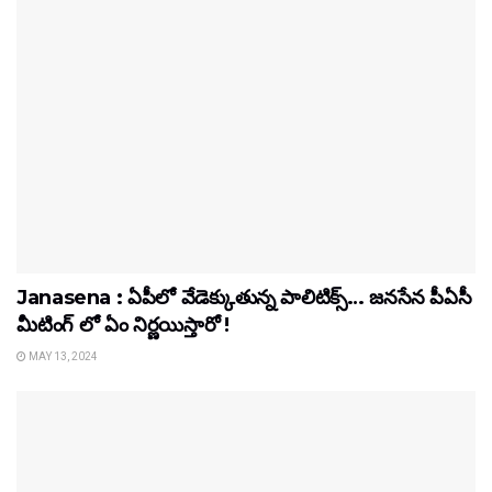
Janasena : ఏపీలో వేడెక్కుతున్న పాలిటిక్స్… జనసేన పీఏ‌సీ
మీటింగ్ లో ఏం నిర్ణయిస్తారో !
MAY 13, 2024