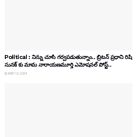
Political : నిన్ను చూసి గర్వపడుతున్నాం.. బ్రిటన్ ప్రధాని రిషి
సునక్ కు మామ నారాయణమూర్తి ఎమోషనల్ పోస్ట్..
MAY 13, 2024