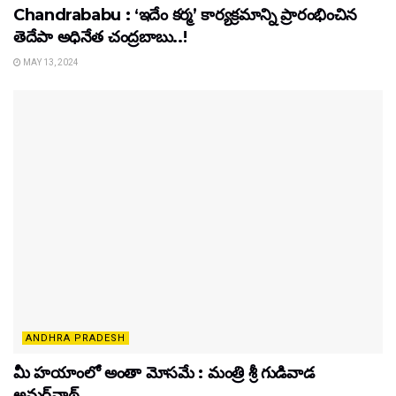
Chandrababu : ‘ఇదేం కర్మ’ కార్యక్రమాన్ని ప్రారంభించిన
తెదేపా అధినేత చంద్రబాబు..!
MAY 13, 2024
ANDHRA PRADESH
మీ హయాంలో అంతా మోసమే : మంత్రి శ్రీ గుడివాడ
అమర్‌నాథ్‌