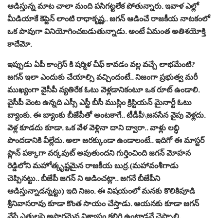
ఆడిస్తున్న మాట చాలా మంది ప‌సిగ‌ట్ట‌లేక పోతున్నారు. ఇవాళ ఎల్లో
మీడియాకే కెప్టెన్ లాంటి రాధాకృష్ణ‌.. జ‌గ‌న్ ఆడించే రాజ‌కీయ నాట‌కంలో
ఒక పావుగా వినియోగించ‌బ‌డుతున్నాడు. అంటే ఏమంత అతిశ‌యోక్తి
కాదేమో.
ఇప్పుడు ఏపీ కాంగ్రెస్ కి ష‌ర్మిళ చీఫ్ కావ‌డం వ‌ల్ల వ‌చ్చే లాభ‌మేంటి?
జ‌గ‌న్ ఇలా ఎందుకు చేయాల్సి వ‌చ్చిందంటే.. నిజంగా ప్ర‌భుత్వ మ‌రీ
ముఖ్యంగా వైసీపీ వ్య‌తిరేక ఓటు వెళ్ల‌డానికంటూ ఒక రూట్ ఉండాలి.
వైసీపీ వెంట ఉన్న‌ది ఎస్సీ ఎస్టీ బీసీ ముస్లిం క్రిస్టియ‌న్ మైనార్టీ ఓటు
బ్యాంకు. ఈ బ్యాంకు బీజేపీతో అంట‌కాగే.. టీడీపీ\జ‌న‌సేన వైపు వెళ్ల‌దు.
వెళ్ల కూడ‌దు కూడా. ఒక వేళ వెళ్లినా దాని ద్వారా.. వాళ్లు ల‌బ్ధి
పొంద‌డానికి వీల్లేదు. అలా జ‌ర‌క్కుండా ఉండాలంటే.. ఇదిగో ఈ మాస్ట‌ర్
ప్లాన్ ప‌క్కాగా వ‌ర్క‌వుట్ అవుతుంద‌ని గుర్తించింది జ‌గ‌న్ మోహ‌న
రెడ్డిలోని మ‌హోత్కృష్ట‌మైన రాజ‌కీయ బుర్ర‌.(మ‌హావంశీగాడు
చెప్పిన‌ట్టు.. బీజేపీ జ‌గ‌న్ ని ఆడించ‌ట్లా.. జ‌గ‌నే బీజేపీని
ఆడిస్తున్నాడ‌న్న‌ట్టు) ఇది నిజం. ఈ విష‌యంలో మ‌న‌కు కొలికిపూడి
శ్రీనివాస‌రావు కూడా కొంత సాయం చేస్తాడు. ఆయ‌న‌కు కూడా జ‌గ‌న్
వేసే ఎత్తుల‌పై అపార‌మైన విశ్వాసం క‌లిగి ఉంటాడనే చెప్పాలి.