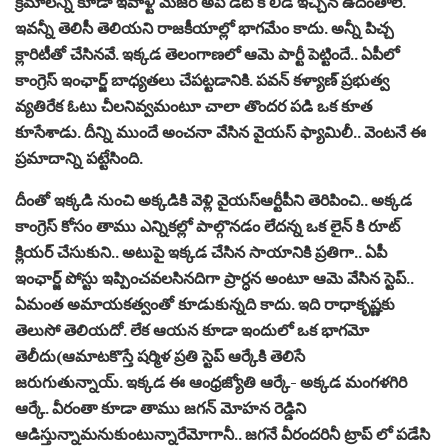
క్ర‌మాల‌న్నీ కూడా ఇవాళ్టి మేజ‌ర్ అప్ డేట్ కి లీడ్ ఇచ్చిన ఉదంతాలే.
ఇవ‌న్నీ తెలిసీ తెలియ‌ని రాజ‌కీయాల్లో భాగ‌మేం కాదు. అన్నీ పిచ్చ
క్లారిటీతో చేసిన‌వే. ఇక్క‌డ తెలంగాణ‌లో ఆమె పార్టీ పెట్టిందే.. ఏపీలో
కాంగ్రెస్ ఇంఛార్జ్ బాధ్య‌త‌లు చేప‌ట్ట‌డానికి. ప‌వ‌న్ క‌ళ్యాణ్ ప్ర‌భుత్వ
వ్య‌తిరేక ఓటు చీల‌నివ్వ‌మంటూ చాలా తొంద‌ర ప‌డి ఒక కూత
కూసేశాడు. దీన్ని ముందే అంచ‌నా వేసిన వైయ‌స్ ఫ్యామిలీ.. వెంట‌నే ఈ
ప్ర‌మాదాన్ని ప‌ట్టేసింది.
దీంతో ఇక్క‌డి నుంచి అక్క‌డికి వెళ్లి వైయ‌స్ఆర్టీపీని తెరిపించి.. అక్క‌డ
కాంగ్రెస్ కోసం తాము ఎన్నిక‌ల్లో పాల్గొన‌డం లేద‌న్న ఒక లైన్ కి రూట్
క్లియ‌ర్ చేసుకుని.. అటుపై ఇక్క‌డ చేసిన సాయానికి ప్ర‌తిగా.. ఏపీ
ఇంఛార్జ్ పోస్టు ఇప్పించ‌వ‌ల‌సిన‌దిగా ప్రార్ధ‌న అంటూ ఆమె వేసిన స్టెప్..
ఏమంత అమాయ‌క‌త్వంతో కూడుకున్న‌ది కాదు. ఇది రాధాకృష్ణ‌కు
తెలుసో తెలియ‌దో. లేక ఆయ‌న కూడా ఇందులో ఒక భాగ‌మో
తెలీదు(ఆమాట‌కొస్తే ష‌ర్మిళ ప్ర‌తి స్టెప్ ఆర్కేకి తెలిసే
జ‌రుగుతున్నాయ్. ఇక్క‌డ ఈ ఆంధ్ర‌జ్యోతి ఆర్కే- అక్క‌డ మంగ‌ళ‌గిరి
ఆర్కే. వీరంతా కూడా తాము జ‌గ‌న్ మోహ‌న రెడ్డిని
ఆడిస్తున్నామ‌నుకుంటున్నారేమోగానీ.. జ‌గ‌నే వీరంద‌రినీ ట్రాప్ లో ప‌డేసి