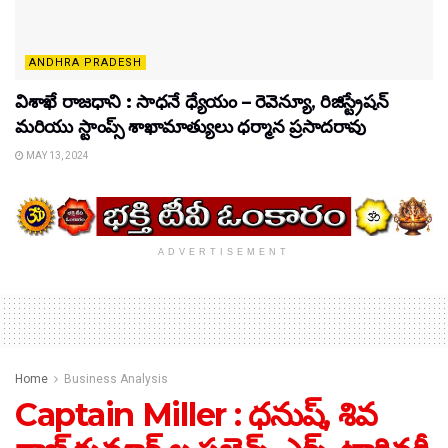
ANDHRA PRADESH
విశాఖే రాజధాని : సాధ‌నే ధ్యేయం – రెవెన్యూ, రిజిస్ట్రేషన్
మరియు స్టాంప్స్ శాఖామాత్యులు ధ‌ర్మాన ప్ర‌సాద‌రావు
MAY 13, 2024
ADVERTISEMENT
Home
Business Analysis
Captain Miller : ధనుష్, శివ