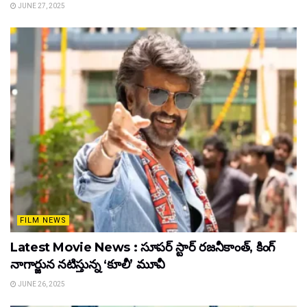
JUNE 27, 2025
FILM NEWS
Latest Movie News : సూపర్ స్టార్ రజనీకాంత్, కింగ్
నాగార్జున నటిస్తున్న ‘కూలీ’ మూవీ
JUNE 26, 2025