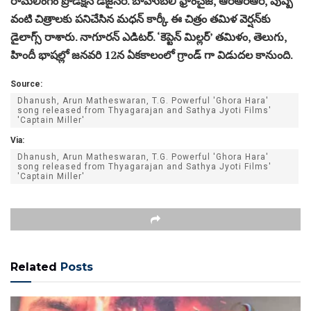
రామలింగం ప్రొడక్షన్ డిజైనర్. బాహుబలి ఫ్రాంచైజీ, ఆర్ఆర్ఆర్, పుష్ప
వంటి చిత్రాలకు పనిచేసిన మధన్ కార్కీ ఈ చిత్రం తమిళ వెర్షన్‌కు
డైలాగ్స్ రాశారు. నాగూరన్ ఎడిటర్. ‘కెప్టెన్ మిల్లర్’ తమిళం, తెలుగు,
హిందీ భాషల్లో జనవరి 12న ఏకకాలంలో గ్రాండ్ గా విడుదల కానుంది.
Source:
Dhanush, Arun Matheswaran, T.G. Powerful 'Ghora Hara'
song released from Thyagarajan and Sathya Jyoti Films'
'Captain Miller'
Via:
Dhanush, Arun Matheswaran, T.G. Powerful 'Ghora Hara'
song released from Thyagarajan and Sathya Jyoti Films'
'Captain Miller'
Related
Posts