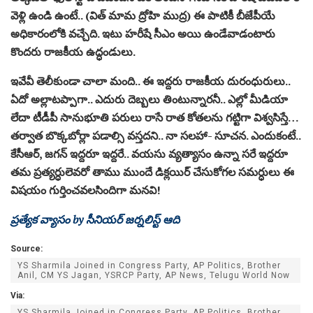
వెళ్లి ఉండి ఉంటే.. (విత్ మామ ద్రోహి ముద్ర‌) ఈ పాటికీ బీజేపీయే
అధికారంలోకి వ‌చ్చేది. ఇటు హ‌రీషే సీఎం అయి ఉండేవాడంటారు
కొంద‌రు రాజ‌కీయ ఉద్ధండులు.
ఇవేవీ తెలీకుండా చాలా మంది.. ఈ ఇద్ద‌రు రాజ‌కీయ దురంధురులు..
ఏదో అల్లాట‌ప్పాగా.. ఎదురు దెబ్బ‌లు తింటున్నార‌నీ.. ఎల్లో మీడియా
లేదా టీడీపీ సానుభూతి ప‌రులు రాసే రాత కోత‌ల‌ను గ‌ట్టిగా విశ్వ‌సిస్తే…
త‌ర్వాత బొక్క‌బోర్లా ప‌డాల్సి వ‌స్త‌ద‌ని.. నా స‌ల‌హా- సూచ‌న‌. ఎందుకంటే..
కేసీఆర్, జ‌గ‌న్ ఇద్ద‌రూ ఇద్దరే.. వ‌య‌సు వ్య‌త్యాసం ఉన్నా స‌రే ఇద్దరూ
త‌మ ప్ర‌త్య‌ర్ధులెవ‌రో తాము ముందే డిక్ల‌యిర్ చేసుకోగ‌ల స‌మ‌ర్ధులు ఈ
విష‌యం గుర్తించ‌వ‌ల‌సిందిగా మ‌న‌వి!
ప్రత్యేక వ్యాసం by సీనియర్ జర్నలిస్ట్ ఆది
Source:
YS Sharmila Joined in Congress Party, AP Politics, Brother
Anil, CM YS Jagan, YSRCP Party, AP News, Telugu World Now
Via:
YS Sharmila Joined in Congress Party, AP Politics, Brother