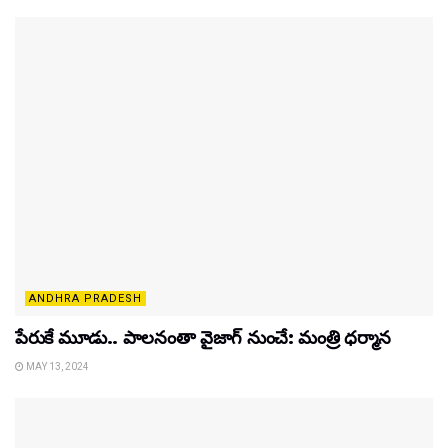
ANDHRA PRADESH
పేరుకే మూడు.. పాలనంతా వైజాగ్ నుంచే: మంత్రి ధర్మాన
MAY 13, 2024