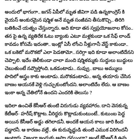
అందులో భాగంగా.. జ‌గ‌న్ ఏపీలో మృత జీవిగా ప‌డి ఉన్న‌కాంగ్రెస్ కి
వైయ‌స్ అంకుర‌మైన ష‌ర్మిళ అనే మృత సంజీవ‌ని తీసుకొచ్చి.. తిరిగి
బ‌తికించే య‌త్నం చేస్తున్నారు. అది కూడా త‌న స్వ‌ప్ర‌యోజ‌నాల కోసం..
త‌న పై ఉన్న వ్య‌తిరేక ఓటు బ్యాంకు ఎటూ మ‌ళ్ల‌కుండా ఒక సేఫ్ లాండ్
కావ‌డం కోస‌మే ఇదంతా.. ఇంట్లో ఏసీ లోంచి నీళ్లుగానీ వేస్ట్ కాకుండా..
ఒక బ‌కెటో మ‌రొక‌టో ఎలా పెడ‌తామో.. స‌రిగ్గా ఇది కూడా అలాంటిదేన‌ని
చెప్పాలి. ఇదేం తెలీకుండా చాలా మంది ష‌ర్మిళ‌మ్మ‌కు సుద్దులు బుద్ధులు
చెబుతుంటే న‌వ్వొస్తోంది. ఒక‌డంటాడు.. నువ్వు.. బాబు అమ్ములు
పొదిలో అస్త్రం కాకు అంటాడు. మ‌రొక‌డంటాడు.. అన్న త‌యారు చేసిన
బాణం ఆయ‌న‌కే వెళ్లి గుచ్చుకుంటోందని. అలాంటిదేం లేదు. ఆ బాణం
ఇంకా అన్న చేతిలోనే ఉంద‌ని ఎంద‌రికి తెలుసు ?
ఇదిలా ఉంచితే కేసీఆర్ తుంటి విరుగుడు వ్య‌వ‌హారం. దాని వెన‌కున్న
కేటీఆర్- హ‌రీష్ కొట్లాట‌. వీరిద్ద‌రు కొట్లాడుకుంటుంటే.. కుటుంబ పెద్ద
అయిన కేసీఆర్ అడ్డు త‌గిలాడ‌నీ. అంద‌కే ఆయ‌న కాలు జారి కింద
ప‌డ్డార‌నీ. ఆ కార‌ణం వ‌ల్లే.. ఈ కురువృద్ధుడి తుంటి ఎముక విరిగింద‌నీ
అంటారు. నిజంగా ఇందుకు ఆస్కార‌ముందా? అంటే కేసీఆర్ కి ఉన్న