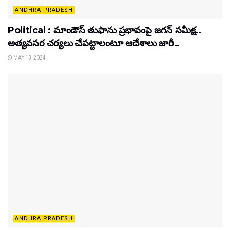
ANDHRA PRADESH
Political : మాండౌస్ తుఫాను ప్రభావంపై జగన్ సమీక్ష..
అత్యవసర చర్యలు చేపట్టాలంటూ ఆదేశాలు జారీ..
MAY 13, 2024
ANDHRA PRADESH