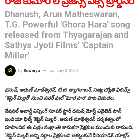
రాజ్ కుమార్ ల ప్రజెన్స్ ఎక్స్ ట్రార్డినరీ
Dhanush, Arun Matheswaran,
T.G. Powerful 'Ghora Hara' song
released from Thyagarajan and
Sathya Jyoti Films' 'Captain
Miller'
by
Sowmya
January 3, 2024
ధనుష్, అరుణ్ మాథేశ్వరన్, టి.జి. త్యాగరాజన్, సత్య జ్యోతి ఫిలిమ్స్
‘కెప్టెన్ మిల్లర్’ నుంచి పవర్ ఫుల్ ‘ఘోర హర’ పాట విడుదల.
నేషనల్ అవార్డ్ విన్నింగ్ సూపర్ స్టార్ ధనుష్ మోస్ట్ ఎవైటెడ్ పాన్
ఇండియా ఫిల్మ్ ‘కెప్టెన్ మిల్లర్’. అరుణ్ మాథేశ్వరన్ దర్శకత్వంలో
రూపొందిన ఈ చిత్రం సంక్రాంతి కానుకగా ప్రేక్షకుల ముందుకు రానుంది.
‘కెప్టెన్ మిల్లర్ అన్ని వర్గాల ప్రేక్షకులని ఆకట్టుకునే పీరియాడిక్ యాక్షన్