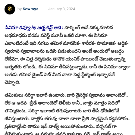
by
Sowmya
January 3, 2024
సినిమా రివ్యూ by జర్నలిస్ట్ ఆది :
పార్కింగ్ అనే దిక్కుమాలిన
అథ‌మాధ‌మ ప‌ర‌మ వ‌రెస్ట్ మూవీ ఒక‌టి చూశా. ఈ సినిమా
ఎలాంటిదంటే ఇది స‌గ‌టు త‌మిళ మాన‌సిక- శారీర‌క- సామాజిక- ఆర్ధిక-
స్వ‌రూప స్వ‌భావాల‌ను ఒడిసి ప‌డుతుంద‌ని అంటే అందులో అబ‌ద్ధం
లేదేమో. ఈ చిత్ర ద‌ర్శ‌కుడు తానొక యునిక్ పాయింట్ చెబుతున్నాన్న
ఆతృత‌కు లోబ‌డి.. ఈ సినిమా తీసిన‌ట్టున్నాడు. కానీ ఈ సినిమా ద్వారా
అత‌డు త‌మిళ మైండ్ సెట్ మీద‌ చాలా పెద్ద స్టేట్మెంట్ ఇచ్చాడ‌నే
చెప్పాలి.
త‌మిళులు స‌రిగ్గా ఇలాగే ఉంటారు. వారి నైస‌ర్గిక స్వ‌భావం అలాంటిదో..
లేక ఆ అర‌వ‌- బ్రీడే అలాంటిదో తెలీదు కానీ.. వాళ్లు మాత్రం ప‌దిలో
తొమ్మిదింట‌.. స‌రిగ్గా ఇలాంటి త‌గువులాట‌కు దారి తీసే ధోర‌ణిలోనే
జీవిస్తుంటారు. వాళ్ల‌కు త‌గువు చాలా చాలా ప్రీతి పాత్ర‌మైన వ్య‌వ‌హారం..
ప్ర‌తిదాన్లోంచి తాము ఇన్ వాల్వ్ అయిపోతుంటారు.. ప‌ర్స‌న‌ల్ గా
తీసేసుకుంటారు. ఆ సమ‌స్య త‌న‌ది కాకున్నా స‌రే.. ఇన్ వాల్వ్ అయి