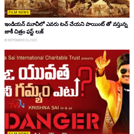
FILM NEWS
ఇండియన్ మూవీలో ఎవరు టచ్ చేయని పాయింట్ తో వస్తున్న
జాకీ చిత్రం ఫస్ట్ లుక్
SEPTEMBER 26, 2025
FILM NEWS