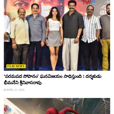
FILM NEWS
‘పరమపద సోపానం’ ఘనవిజయం సాధిస్తుంది : దర్శకుడు
భీమనేని శ్రీనివాసరావు
APRIL 21, 2026