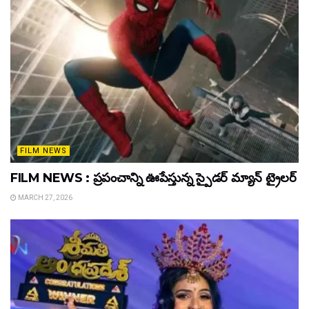
FILM NEWS
FILM NEWS : ప్రపంచాన్ని ఊపేస్తున్న స్పైడర్ మ్యాన్ ట్రైలర్
MARCH 27, 2026