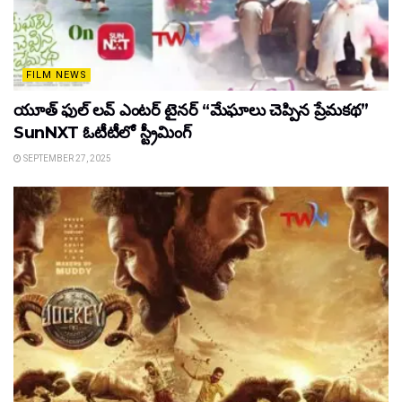
FILM NEWS
యూత్ ఫుల్ లవ్ ఎంటర్ టైనర్ “మేఘాలు చెప్పిన ప్రేమకథ”
SunNXT ఓటీటీలో స్ట్రీమింగ్
SEPTEMBER 27, 2025