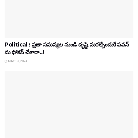
Political : ప్రజా సమస్యల నుండి దృష్టి మరల్చేందుకే పవన్
ను ఫోకస్ చేశారా..!
MAY 13, 2024