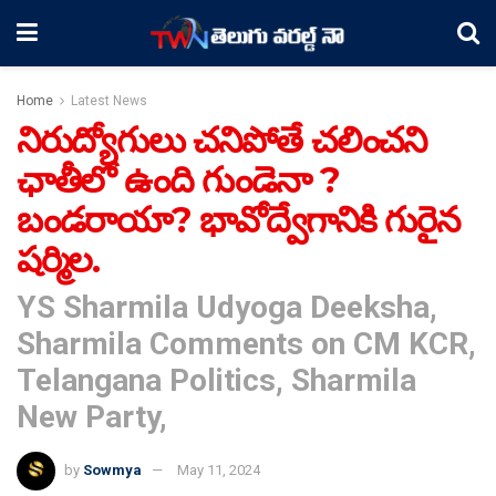
Home
Latest News
నిరుద్యోగులు చనిపోతే చలించని
ఛాతీలో ఉంది గుండెనా ?
బండరాయా? భావోద్వేగానికి గురైన
షర్మిల.
YS Sharmila Udyoga Deeksha,
Sharmila Comments on CM KCR,
Telangana Politics, Sharmila
New Party,
by
Sowmya
May 11, 2024