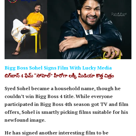
Bigg Boss Sohel Signs Film With Lucky Media
బిగ్‌బాస్ 4 ఫేమ్ “సోహెల్” హీరోగా ల‌క్కీ మీడియా కొత్త చిత్రం
Syed Sohel became a household name, though he
couldn’t win Bigg Boss 4 title. While everyone
participated in Bigg Boss 4th season got TV and film
offers, Sohel is smartly picking films suitable for his
newfound image.
He has signed another interesting film to be