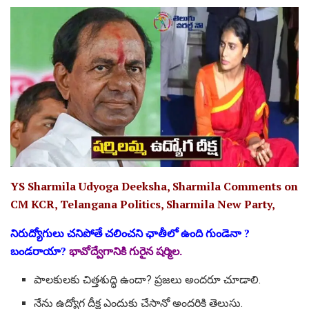
YS Sharmila Udyoga Deeksha, Sharmila Comments on
CM KCR, Telangana Politics, Sharmila New Party,
నిరుద్యోగులు చనిపోతే చలించని ఛాతీలో ఉంది గుండెనా ?
బండరాయా?
భావోద్వేగానికి గురైన షర్మిల.
పాలకులకు చిత్తశుద్ధి ఉందా? ప్రజలు అందరూ చూడాలి.
నేను ఉద్యోగ దీక్ష ఎందుకు చేసానో అందరికి తెలుసు.