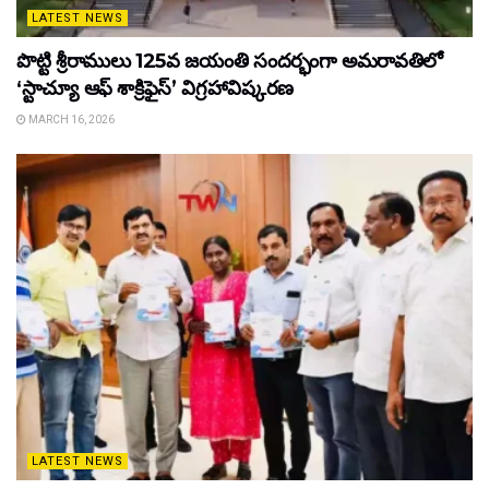
LATEST NEWS
పొట్టి శ్రీరాములు 125వ జయంతి సందర్భంగా అమరావతిలో
‘స్టాచ్యూ ఆఫ్ శాక్రిఫైస్’ విగ్రహావిష్కరణ
MARCH 16, 2026
LATEST NEWS