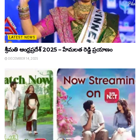
LATEST NEWS
శ్రీమతి ఆంధ్రప్రదేశ్ 2025 – హేమలత రెడ్డి ప్రయాణం
DECEMBER 14, 2025