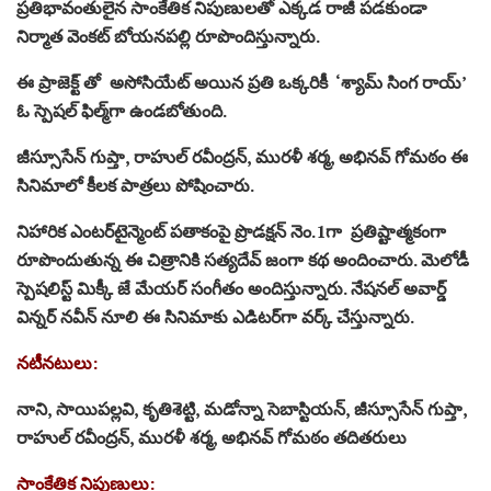
ప్ర‌తిభావంతులైన సాంకేతిక నిపుణులతో ఎక్కడ రాజీ పడకుండా
నిర్మాత వెంకట్‌ బోయనపల్లి రూపొందిస్తున్నారు.
ఈ ప్రాజెక్ట్ తో అసోసియేట్‌ అయిన ప్ర‌తి ఒక్క‌రికీ ‘శ్యామ్‌ సింగ రాయ్‌’
ఓ స్పెషల్‌ ఫిల్మ్‌గా ఉండబోతుంది.
జీస్సూసేన్‌ గుప్తా, రాహుల్‌ రవీంద్రన్, మురళీ శర్మ, అభినవ్‌ గోమఠం ఈ
సినిమాలో కీలక పాత్రలు పోషించారు.
నిహారిక ఎంటర్‌టైన్మెంట్ ప‌తాకంపై ప్రొడ‌క్ష‌న్ నెం.1గా ప్రతిష్టాత్మకంగా
రూపొందుతున్న ఈ చిత్రానికి సత్యదేవ్‌ జంగా కథ అందించారు. మెలోడీ
స్పెషలిస్ట్‌ మిక్కీ జే మేయర్ సంగీతం అందిస్తున్నారు. నేష‌న‌ల్ అవార్డ్
విన్న‌ర్ నవీన్‌ నూలి ఈ సినిమాకు ఎడిటర్‌గా వర్క్‌ చేస్తున్నారు.
నటీనటులు:
నాని, సాయిపల్లవి, కృతిశెట్టి, మడోన్నా సెబాస్టియన్, జీస్సూసేన్‌ గుప్తా,
రాహుల్‌ రవీంద్రన్, మురళీ శర్మ, అభినవ్‌ గోమఠం త‌దిత‌రులు
సాంకేతిక నిపుణులు: