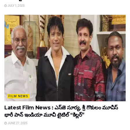
JULY 1, 2025
FILM NEWS
Latest Film News : ఎస్‌జె సూర్య, శ్రీ గొకులం మూవీస్‌
భారీ పాన్‌ ఇండియా మూవీ టైటిల్ “కిల్లర్”
JUNE 27, 2025