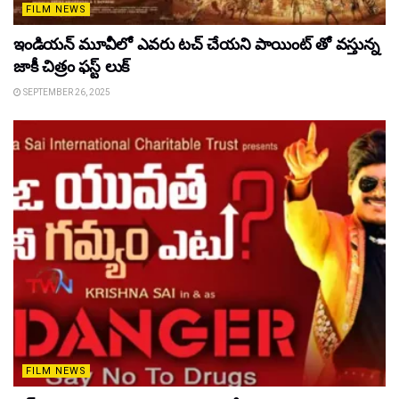
FILM NEWS
ఇండియన్ మూవీలో ఎవరు టచ్ చేయని పాయింట్ తో వస్తున్న
జాకీ చిత్రం ఫస్ట్ లుక్
SEPTEMBER 26, 2025
FILM NEWS