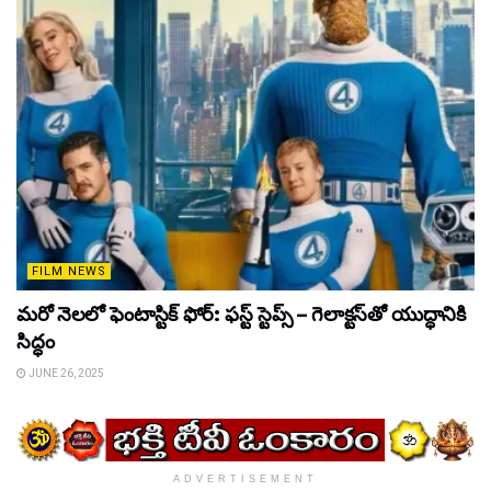
FILM NEWS
మరో నెలలో ఫెంటాస్టిక్ ఫోర్: ఫస్ట్ స్టెప్స్ – గెలాక్టస్‌తో యుద్ధానికి
సిద్ధం
JUNE 26, 2025
ADVERTISEMENT