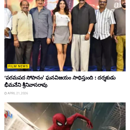
FILM NEWS
‘పరమపద సోపానం’ ఘనవిజయం సాధిస్తుంది : దర్శకుడు
భీమనేని శ్రీనివాసరావు
APRIL 21, 2026