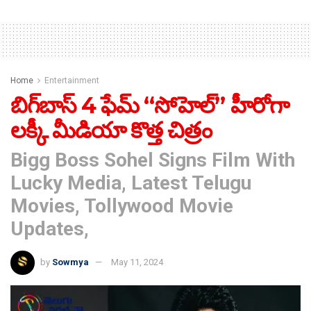
Home
Entertainment
బిగ్‌బాస్ 4 ఫేమ్ “సోహెల్” హీరోగా
ల‌క్కీ మీడియా కొత్త చిత్రం
Bigg Boss Sohel Signs Film With
Lucky Media, Latest Telugu
Movies, Tollywood Movie
Updates,
by
Sowmya
May 11, 2024