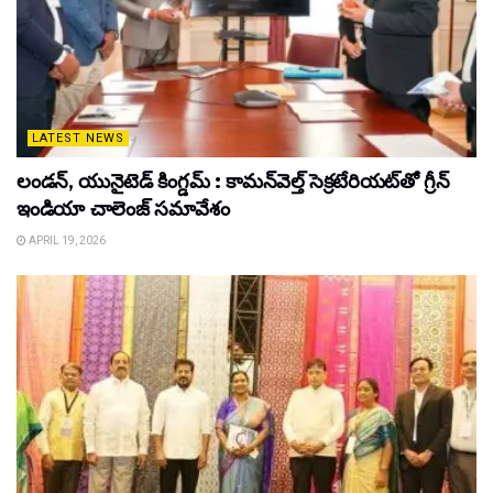
LATEST NEWS
లండన్, యునైటెడ్ కింగ్డమ్ : కామన్‌వెల్త్ సెక్రటేరియట్‌తో గ్రీన్
ఇండియా చాలెంజ్ సమావేశం
APRIL 19, 2026