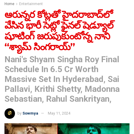
Home
Entertainment
ఆరున్న‌ర కోట్ల‌తో హైద‌రాబాద్‌లో
వేసిన భారీ సెట్లో ఫైన‌ల్ షెడ్యూల్
షూటింగ్ జ‌రుపుకుంటోన్న నాని
“శ్యామ్ సింగ‌రాయ్”
Nani's Shyam Singha Roy Final
Schedule In 6.5 Cr Worth
Massive Set In Hyderabad, Sai
Pallavi, Krithi Shetty, Madonna
Sebastian, Rahul Sankrityan,
by
Sowmya
May 11, 2024