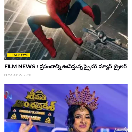
FILM NEWS
FILM NEWS : ప్రపంచాన్ని ఊపేస్తున్న స్పైడర్ మ్యాన్ ట్రైలర్
MARCH 27, 2026