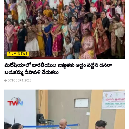
FILM NEWS
మలేషియాలో భారతీయుల ఐక్యతకు అద్దం పట్టిన దసరా
బతుకమ్మ దీపావళి వేడుకలు
OCTOBER 4, 2025