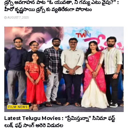
డ్రగ్స్ అవగాహన పాట “ఓ యువతా, నీ గమ్య ఎటు వైపు?” :
హీరో కృష్ణసాయి డ్రగ్స్ కు వ్యతిరేకంగా పోరాటం
AUGUST 7, 2025
FILM NEWS
Latest Telugu Movies : “ప్రేమిస్తున్నా” సినిమా ఫస్ట్
లుక్, ఫస్ట్ సాంగ్ అరెరె విడుదల