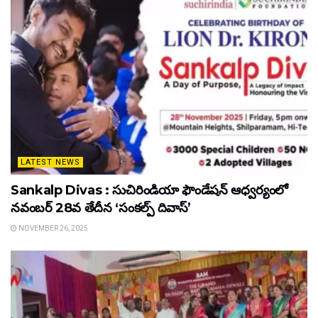
LATEST NEWS
Sankalp Divas : సుచిరిండియా ఫౌండేషన్ ఆధ్వర్యంలో
నవంబర్ 28వ తేదీన ‘సంకల్ప్ దివాస్’
NOVEMBER 26, 2025