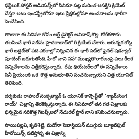
ఫ‌స్ట్‌లుక్ పోస్ట‌ర్‌ ఆడియన్స్‌లో సినిమా పట్ల మరింత ఆసక్తిని క్రియేట్
చేస్తూ అటు ఇండస్ట్రీలోనూ ఇటు ప్రేక్షకుల్లోనూ అంచనాలను భారీగా
పెంచేసింది.
తాజాగా ఈ సినిమా కోసం ఆర్ట్‌ డైరెక్టర్‌ అవినాష్‌ కొల్ల..కోల్‌కతాను
త‌ల‌పించే భారీ సెట్‌ను హైదరాబాద్‌లో రీ క్రియేట్‌ చేశారు. ఆరున్నర కోట్ల
భారీ బడ్జెట్‌తో ప‌ది ఎక‌రాల్లో నిర్మించిన ఈ భారీ సెట్‌లో ఫైన‌ల్ షెడ్యూల్
షూటింగ్ జ‌రుగుతోంది. హీరో నాని స‌హా ముఖ్యతారాగణంపై ప‌లు కీలక
సన్నివేశాలను చిత్రీకరిస్తున్నారు. రేపు థియేట‌ర్‌ల‌లో ఈ స‌న్నివేశాలు
సినీ ప్రియుల‌కి ఒక కొత్త అనుభూతిని పంచ‌నున్నాయ‌ని చిత్ర యూనిట్
తెలిపింది.
ద‌ర్శ‌కుడు రాహుల్‌ సంకృత్యాన్‌ ఓ యూనిక్‌ కాన్సెప్ట్‌తో ‘శ్యామ్‌సింగ
రాయ్‌’ చిత్రాన్ని తెర‌కెక్కిస్తున్నారు. ఈ సినిమాలో త‌న గ‌త చిత్రాల‌కు
భిన్న‌మైన స‌రికొత్త గెట‌ప్స్‌ల‌లో నేచుర‌ల్ స్టార్ నాని క‌నిపించ‌నున్నారు.
సాయిపల్లవి, కృతిశెట్టి, మడోనా సెబాస్టియన్ ముగ్గురు బ్యూటిఫుల్
హీరోయిన్స్ న‌టిస్తోన్న ఈ చిత్రాన్ని