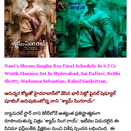
Nani’s Shyam Singha Roy Final Schedule In 6.5 Cr
Worth Massive Set In Hyderabad, Sai Pallavi, Krithi
Shetty, Madonna Sebastian, Rahul Sankrityan,
ఆరున్న‌ర కోట్ల‌తో హైద‌రాబాద్‌లో వేసిన భారీ సెట్లో ఫైన‌ల్ షెడ్యూల్
షూటింగ్ జ‌రుపుకుంటోన్న నాని “శ్యామ్ సింగ‌రాయ్”
న్యాచురల్‌ స్టార్‌ నాని కెరీర్‌లోనే అత్యంత ప్రతిష్టాత్మకంగా
రూపొందుతున్న చిత్రం ‘శ్యామ్‌ సింగ రాయ్‌’. ఇటీవల విడుదలైన ఈ
సినిమా ఫస్ట్‌లుక్‌కు ప్రేక్షకుల నుంచి విశేష స్పందన లభించింది. ఈ