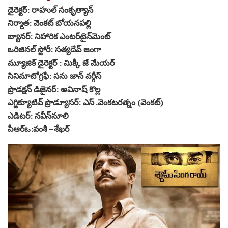
డైరెక్టర్‌: రాహుల్‌ సంకృత్యాన్‌
నిర్మాత: వెంకట్‌ బోయనపల్లి
బ్యానర్‌: నిహారిక ఎంటర్‌టైన్‌మెంట్‌
ఒరిజినల్‌ స్టోరీ: సత్యదేవ్‌ జంగా
మ్యూజిక్‌ డైరెక్టర్‌ : మిక్కీ జే మేయర్‌
సినిమాటోగ్రఫీ: స‌ను జాన్‌ వర్గీస్‌
ప్రొడక్షన్‌ డిజైనర్‌: అవినాష్‌ కొల్ల
ఎగ్జిక్యూటివ్‌ ప్రొడ్యూసర్‌: ఎస్‌ .వెంకటరత్నం (వెంకట్‌)
ఎడిటర్‌: నవీన్‌నూలి
పీఆర్ఒ:వంశీ –శేఖర్