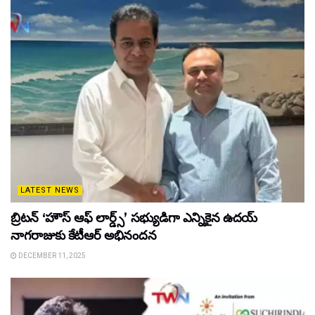
LATEST NEWS
బ్రిటన్ ‘హౌస్ ఆఫ్ లార్డ్స్’ సభ్యుడిగా ఎన్నికైన ఉదయ్
నాగరాజుకు కేటీఆర్ అభినందన
DECEMBER 11, 2025