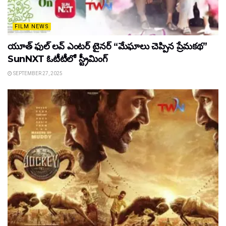
FILM NEWS
యూత్ ఫుల్ లవ్ ఎంటర్ టైనర్ “మేఘాలు చెప్పిన ప్రేమకథ”
SunNXT ఓటీటీలో స్ట్రీమింగ్
SEPTEMBER 27, 2025