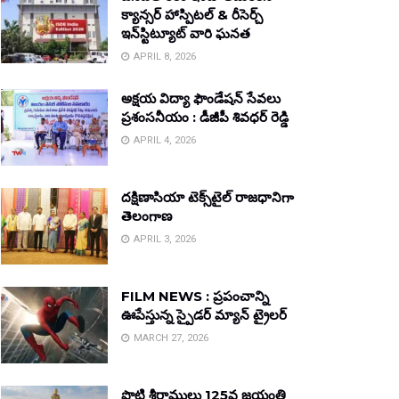
క్యాన్సర్ హాస్పిటల్ & రీసెర్చ్
ఇన్‌స్టిట్యూట్ వారి ఘనత
APRIL 8, 2026
అక్షయ విద్యా ఫౌండేషన్ సేవలు
ప్రశంసనీయం : డీజీపీ శివధర్ రెడ్డి
APRIL 4, 2026
దక్షిణాసియా టెక్స్‌టైల్ రాజధానిగా
తెలంగాణ
APRIL 3, 2026
FILM NEWS : ప్రపంచాన్ని
ఊపేస్తున్న స్పైడర్ మ్యాన్ ట్రైలర్
MARCH 27, 2026
పొట్టి శ్రీరాములు 125వ జయంతి