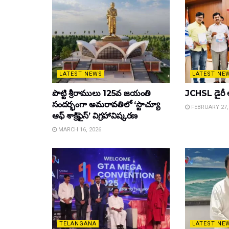
LATEST NEWS
LATEST NE
పొట్టి శ్రీరాములు 125వ జయంతి
JCHSL డైరీ 
సందర్భంగా అమరావతిలో ‘స్టాచ్యూ
FEBRUARY 27,
ఆఫ్ శాక్రిఫైస్’ విగ్రహావిష్కరణ
MARCH 16, 2026
TELANGANA
LATEST NE