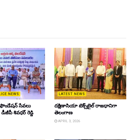
LICE NEWS
LATEST NEWS
 ఫౌండేషన్ సేవలు
దక్షిణాసియా టెక్స్‌టైల్ రాజధానిగా
ీజీపీ శివధర్ రెడ్డి
తెలంగాణ
APRIL 3, 2026