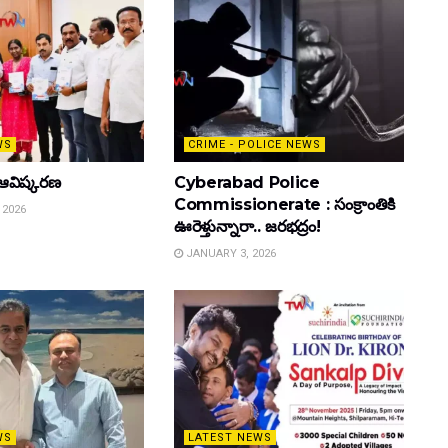
WS
CRIME - POLICE NEWS
ఆవిష్కరణ
Cyberabad Police
Commissionerate : సంక్రాంతికి
 2026
ఊరెళ్తున్నారా.. జరభద్రం!
JANUARY 3, 2026
WS
LATEST NEWS