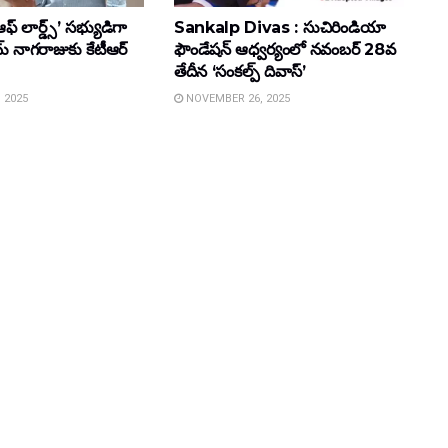
ఆఫ్ లార్డ్స్’ సభ్యుడిగా
Sankalp Divas : సుచిరిండియా
్ నాగరాజుకు కేటీఆర్
ఫౌండేషన్ ఆధ్వర్యంలో నవంబర్ 28వ
తేదీన ‘సంకల్ప్ దివాస్’
 2025
NOVEMBER 26, 2025