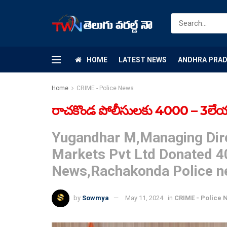
HOME
LATEST NEWS
ANDHRA PRA
Home
CRIME - Police News
రాచకొండ పోలీసులకు 4000 – 3లేయర
Yugandhar M,Managing Dir
Markets Pvt Ltd Donated 
News,Rachakonda Police n
by
Sowmya
May 11, 2024
in
CRIME - Police 