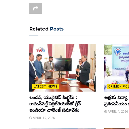
Related
Posts
LATEST NEWS
CRIME - PO
లండన్, యునైటెడ్ కింగ్డమ్ :
అక్షయ విద్యా
కామన్‌వెల్త్ సెక్రటేరియట్‌తో గ్రీన్
ప్రశంసనీయం : డ
ఇండియా చాలెంజ్ సమావేశం
APRIL 4, 2026
APRIL 19, 2026