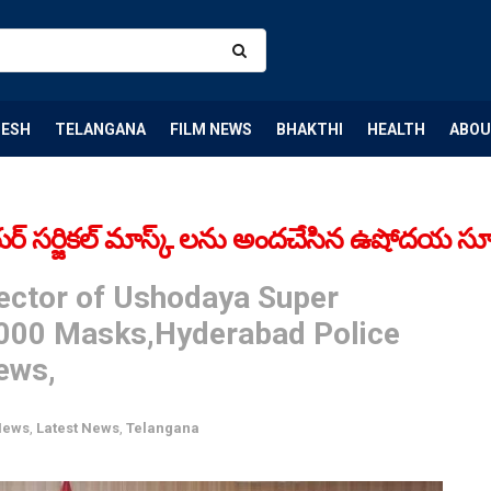
DESH
TELANGANA
FILM NEWS
BHAKTHI
HEALTH
ABOU
్ సర్జికల్ మాస్క్ లను అందచేసిన ఉషోదయ సూప
ector of Ushodaya Super
4000 Masks,Hyderabad Police
ews,
News
,
Latest News
,
Telangana