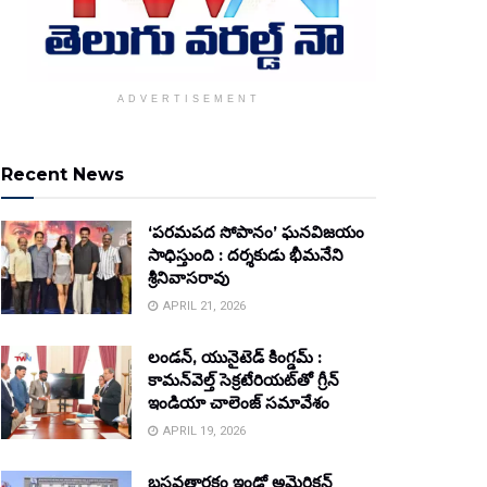
ADVERTISEMENT
Recent News
‘పరమపద సోపానం’ ఘనవిజయం
సాధిస్తుంది : దర్శకుడు భీమనేని
శ్రీనివాసరావు
APRIL 21, 2026
లండన్, యునైటెడ్ కింగ్డమ్ :
కామన్‌వెల్త్ సెక్రటేరియట్‌తో గ్రీన్
ఇండియా చాలెంజ్ సమావేశం
APRIL 19, 2026
బసవతారకం ఇండో అమెరికన్