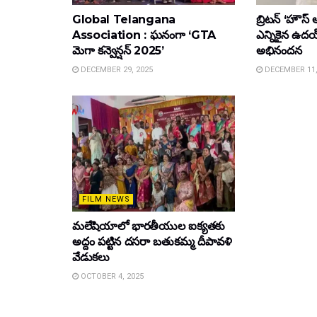
Global Telangana
బ్రిటన్ ‘హౌస్ 
Association : ఘనంగా ‘GTA
ఎన్నికైన ఉదయ
మెగా కన్వెన్షన్ 2025’
అభినందన
DECEMBER 29, 2025
DECEMBER 11,
FILM NEWS
మలేషియాలో భారతీయుల ఐక్యతకు
అద్దం పట్టిన దసరా బతుకమ్మ దీపావళి
వేడుకలు
OCTOBER 4, 2025