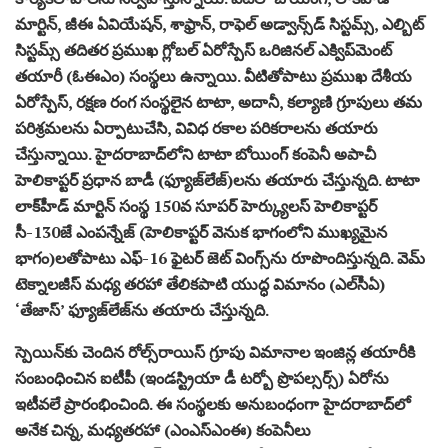
మార్టిన్‌, జీఈ ఏవియేషన్‌, శాఫ్రాన్‌, రాఫెల్‌ అడ్వాన్స్‌డ్‌ సిస్టమ్స్‌, ఎల్బిట్‌
సిస్టమ్స్‌ తదితర ప్రముఖ గ్లోబల్‌ ఏరోస్పేస్‌ ఒరిజినల్‌ ఎక్విప్‌మెంట్‌
తయారీ (ఓఈఎం) సంస్థలు ఉన్నాయి. వీటితోపాటు ప్రముఖ దేశీయ
ఏరోస్పేస్‌, రక్షణ రంగ సంస్థలైన టాటా, అదానీ, కల్యాణి గ్రూపులు తమ
పరిశ్రమలను ఏర్పాటుచేసి, వివిధ రకాల పరికరాలను తయారు
చేస్తున్నాయి. హైదరాబాద్‌లోని టాటా బోయింగ్‌ కంపెనీ అపాచీ
హెలికాప్టర్‌ ప్రధాన బాడీ (ఫ్యూజ్‌లేజ్‌)లను తయారు చేస్తున్నది. టాటా
లాక్‌హీడ్‌ మార్టిన్‌ సంస్థ 150వ సూపర్‌ హెర్క్యులస్‌ హెలికాప్టర్‌
సీ-130జే ఎంపన్నేజ్‌ (హెలికాప్టర్‌ వెనుక భాగంలోని ముఖ్యమైన
భాగం)లతోపాటు ఎఫ్‌-16 ఫైటర్‌ జెట్‌ వింగ్స్‌ను రూపొందిస్తున్నది. వెమ్‌
టెక్నాలజీస్‌ మధ్య తరహా తేలికపాటి యుద్ధ విమానం (ఎల్‌సీఏ)
‘తేజాస్‌’ ఫ్యూజ్‌లేజ్‌ను తయారు చేస్తున్నది.
స్పెయిన్‌కు చెందిన రోల్స్‌రాయిస్‌ గ్రూపు విమానాల ఇంజిన్ల తయారీకి
సంబంధించిన ఐటీపీ (ఇండస్ట్రియా డీ టర్బో ప్రొపల్సర్స్‌) ఏరోను
ఇటీవలే ప్రారంభించింది. ఈ సంస్థలకు అనుబంధంగా హైదరాబాద్‌లో
అనేక చిన్న, మధ్యతరహా (ఎంఎస్‌ఎంఈ) కంపెనీలు