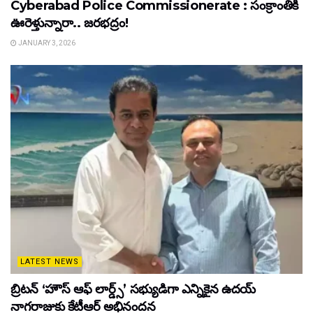
Cyberabad Police Commissionerate : సంక్రాంతికి
ఊరెళ్తున్నారా.. జరభద్రం!
JANUARY 3, 2026
LATEST NEWS
బ్రిటన్ ‘హౌస్ ఆఫ్ లార్డ్స్’ సభ్యుడిగా ఎన్నికైన ఉదయ్
నాగరాజుకు కేటీఆర్ అభినందన