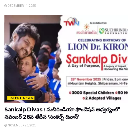
DECEMBER 11, 2025
LATEST NEWS
Sankalp Divas : సుచిరిండియా ఫౌండేషన్ ఆధ్వర్యంలో
నవంబర్ 28వ తేదీన ‘సంకల్ప్ దివాస్’
NOVEMBER 26, 2025