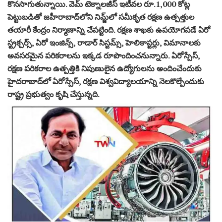
కొనసాగుతున్నాయి. వెమ్‌ టెక్నాలజీస్‌ ఇటీవల రూ.1,000 కోట్ల
పెట్టుబడితో జహీరాబాద్‌లోని నిమ్జ్‌లో సమీకృత రక్షణ ఉత్పత్తుల
తయారీ కేంద్రం నిర్మాణాన్ని చేపట్టింది. రక్షణ శాఖకు ఉపయోగపడే ఏరో
స్ట్రక్చర్స్‌, ఏరో ఇంజిన్స్‌, రాడార్‌ సిస్టమ్స్‌, హెలికాప్టర్లు, విమానాలకు
అవసరమైన పరికరాలను ఇక్కడ రూపొందించనున్నారు. ఏరోస్పేస్‌,
రక్షణ పరికరాల ఉత్పత్తికి నిపుణులైన ఉద్యోగులను అందించేందుకు
హైదరాబాద్‌లో ఏరోస్పేస్‌, రక్షణ విశ్వవిద్యాలయాన్ని నెలకొల్పేందుకు
రాష్ట్ర ప్రభుత్వం కృషి చేస్తున్నది.