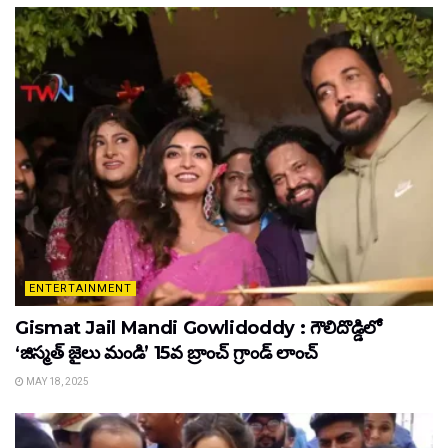
ENTERTAINMENT
Gismat Jail Mandi Gowlidoddy : గౌలిదొడ్డిలో
‘జిస్మత్ జైలు మండి’ 15వ బ్రాంచ్ గ్రాండ్ లాంచ్
MAY 18, 2025