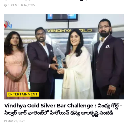
DECEMBER 14, 2025
ENTERTAINMENT
Vindhya Gold Silver Bar Challenge : వింధ్య గోల్డ్ –
సిల్వర్ బార్ ఛాలెంజ్‌లో హీరోయిన్ ధ‌న్య బాల‌కృష్ణ‌ సందడి
MAY 26, 2025