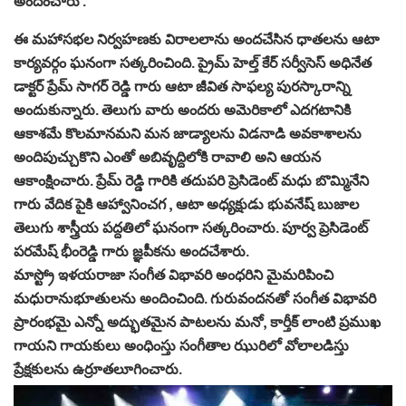
అందించారు .
ఈ మహాసభల నిర్వహణకు విరాలలాను అందచేసిన ధాతలను ఆటా
కార్యవర్గం ఘనంగా సత్కరించింది. ప్రైమ్ హెల్త్ కేర్ సర్వీసెస్ అధినేత
డాక్టర్ ప్రేమ్ సాగర్ రెడ్డి గారు ఆటా జీవిత సాఫల్య పురస్కారాన్ని
అందుకున్నారు. తెలుగు వారు అందరు అమెరికాలో ఎదగటానికి
ఆకాశమే కొలమానమని మన జాడ్యాలను విడనాడి అవకాశాలను
అందిపుచ్చుకొని ఎంతో అబివృద్దిలోకి రావాలి అని ఆయన
ఆకాంక్షించారు. ప్రేమ్ రెడ్డి గారికి తదుపరి ప్రెసిడెంట్ మధు బొమ్మినేని
గారు వేదిక పైకి ఆహ్వానించగ , ఆటా అధ్యక్షుడు భువనేష్ బుజాల
తెలుగు శాస్త్రీయ పద్దతిలో ఘనంగా సత్కరించారు. పూర్వ ప్రెసిడెంట్
పరమేష్ భీంరెడ్డి గారు జ్ఞపీకను అందచేశారు.
మాస్ట్రో ఇళయరాజా సంగీత విభావరి అంధరిని మైమరిపించి
మధురానుభూతులను అందించింది. గురువందనతో సంగీత విభావరి
ప్రారంభమై ఎన్నో అద్భుతమైన పాటలను మనో, కార్తీక్ లాంటి ప్రముఖ
గాయని గాయకులు అంధింస్తు సంగీతాల ఝురిలో వోలాలడిస్తు
ప్రేక్షకులను ఉర్రూతలూగించారు.