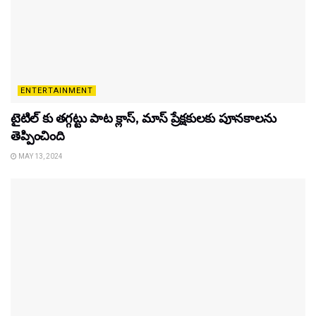
ENTERTAINMENT
టైటిల్‌ కు తగ్గట్టు పాట క్లాస్, మాస్ ప్రేక్షకులకు పూనకాలను
తెప్పించింది
MAY 13, 2024