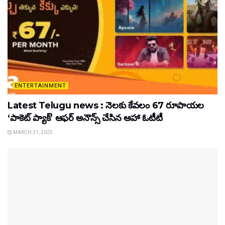
ENTERTAINMENT
Latest Telugu news : నెలకు కేవలం 67 రూపాయల
‘పాకెట్ ప్యాక్’ ఆఫర్ అనౌన్స్ చేసిన ఆహా ఓటీటీ
MARCH 31, 2025