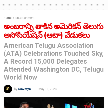
Home
Entertainment
అంబరాన్ని తాకిన అమెరికన్ తెలుగు
అసోసియేషన్ (ఆటా) వేడుకలు
American Telugu Association
(ATA) Celebrations Touched Sky,
A Record 15,000 Delegates
Attended Washington DC, Telugu
World Now
by
Sowmya
May 11, 2024