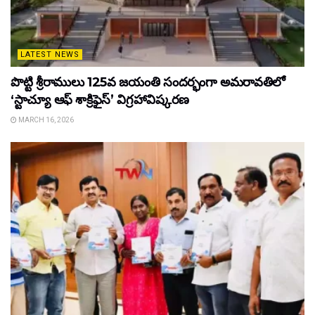
LATEST NEWS
పొట్టి శ్రీరాములు 125వ జయంతి సందర్భంగా అమరావతిలో
‘స్టాచ్యూ ఆఫ్ శాక్రిఫైస్’ విగ్రహావిష్కరణ
MARCH 16, 2026