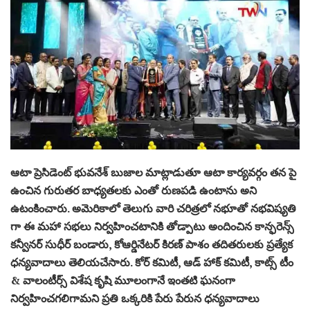
ఆటా ప్రెసిడెంట్ భువనేశ్ బుజాల మాట్లాడుతూ ఆటా కార్యవర్గం తన పై
ఉంచిన గురుతర బాధ్యతలకు ఎంతో రుణపడి ఉంటాను అని
ఉటంకించారు. అమెరికాలో తెలుగు వారి చరిత్రలో నభూతో నభవిష్యతి
గా ఈ మహా సభలు నిర్వహించటానికి తోడ్పాటు అందించిన కాన్ఫరెన్స్
కన్వీనర్ సుధీర్ బండారు, కోఆర్డినేటర్ కిరణ్ పాశం తదితరులకు ప్రత్యేక
ధన్యవాదాలు తెలియచేసారు. కోర్ కమిటీ, ఆడ్ హాక్ కమిటీ, కాట్స్ టీం
& వాలంటీర్స్ విశేష కృషి మూలంగానే ఇంతటి ఘనంగా
నిర్వహించగలిగామని ప్రతి ఒక్కరికి పేరు పేరున ధన్యవాదాలు