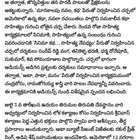
ఆ తర్వాత, జొన్నవిత్తుల తన పారడీ పాటలతో ప్రేక్షకులను
ఆకట్టుకున్నారు. ‘మానకాలపు నవల, కథ’ పేరుతో నిర్వహించిన చర్చలో
అమెరికాలో ఉన్న కథా, నవలా రచయితలు పాల్గొని సమకాలీన కథా
సాహిత్యం గురించి లోతైన చర్చ చేశారు. రెండవ రోజు సాహిత్య
కార్యక్రమాలలో సినిమాకి, సాహిత్యంలో ఉన్న సంబంధం గురించి
వివరించడానికి ‘సినిమా కథ… సాహిత్య నేపధ్యం’ పేరుతో నిర్వహించిన
చర్చలో దర్శకులు సందీప్ రెడ్డి వంగ, తనికెళ్ళ భరణి, ధర్మ దోనేపూడి,
సుకుమార్, శివ సోమయాజుల పాల్గొన్నారు. చర్చలో భాగంగా
ఆడియన్స్ అడిగిన ప్రశ్నలకు దర్శకులు సమాధానాలు ఇచ్చారు. ఆ
తర్వాత, ‘ఆటా, పాటా, మనం’ పేరుతో నిర్వహించిన కార్యక్రమమంలో
చంద్రబోసు, రామజోగయ్య శాస్త్రి వారి పాటల నేపధ్యాన్నీ వివరించారు.
ఈ కార్యక్రమానికి ఆడియన్స్ నుండి విశేషమైన స్పందన లభించింది.
జులై 3 వ తారీఖున ఉదయం తిరుమల తిరుపతి దేవస్థానం వారి
ఆధ్వర్యంలో నిర్వహించిన లోక కళ్యాణం కోసం నిర్వహించిన శ్రీనివాస్
కళ్యాణం పెద్ద ఎత్తున భక్తులు పాల్గొని స్వామి వారి ఆశీస్సులు, తీర్ధ
ప్రసాదాలు అందుకున్నారు. ఆటా బ్యూటీ పేజంట్ విజేతలకు రకుల్ ప్రీత్
సింగ్, అడివి శేష్ బహుమతులు అందచేశారు. అమెరికాలో 12 నగరాల