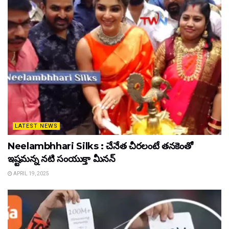
LATEST NEWS
Neelambhhari Silks : చేనేత చీరలంటే తనకెంతో
ఇష్టమన్న నటి సంయుక్తా మీనన్‌
APRIL 19, 2025