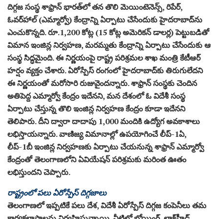
దిగ్గజ సంస్థ శాఫ్రాన్‌ భారత్‌లో తన తొలి మెయింటెనెన్స్‌, రిపేర్‌,
ఓవర్‌హాల్‌ (ఎమ్మార్వో) కేంద్రాన్ని ఏర్పాటు చేసేందుకు హైదరాబాద్‌ను
ఎంచుకొన్నది. రూ.1,200 కోట్ల (15 కోట్ల అమెరికన్‌ డాలర్ల) పెట్టుబడితో
విమాన ఇంజిన్ల నిర్వహణ, మరమ్మతు కేంద్రాన్ని ఏర్పాటు చేసేందుకు ఆ
సంస్థ సిద్ధమైంది. ఈ నిర్ణయంపై రాష్ట్ర పరిశ్రమల శాఖ మంత్రి కేటీఆర్‌
హర్షం వ్యక్తం చేశారు. ఏరోస్పేస్‌ రంగంలో హైదరాబాద్‌కు తిరుగులేదని
ఈ నిర్ణయంతో మరోసారి రుజువైందన్నారు. శాఫ్రాన్‌ సంస్థకు చెందిన
అతిపెద్ద ఎమ్మార్వో కేంద్రం ఇదేనని, మన దేశంలో ఓ విదేశీ సంస్థ
ఏర్పాటు చేస్తున్న తొలి ఇంజిన్ల నిర్వహణ కేంద్రం కూడా ఇదేనని
తెలిపారు. దీని ద్వారా దాదాపు 1,000 మందికి ఉద్యోగ అవకాశాలు
లభిస్తాయన్నారు. వాణిజ్య విమానాల్లో ఉపయోగించే లీప్‌-1ఏ,
లీప్‌-1బీ ఇంజిన్ల నిర్వహణకు ఏర్పాటు చేయనున్న శాఫ్రాన్‌ ఎమ్మార్వో
కేంద్రంతో తెలంగాణలోని ఏవియేషన్‌ పరిశ్రమకు మరింత ఊతం
లభిస్తుందని చెప్పారు.
రాష్ట్రంలో పలు ఏరోస్పేస్‌ దిగ్గజాలు
తెలంగాణలో ఇప్పటికే పలు దేశ, విదేశీ ఏరోస్పేస్‌ దిగ్గజ కంపెనీలు తమ
కార్యకలాపాలను నిర్వహిస్తున్నాయి. వీటిలో బోయింగ్‌, లాక్‌హీడ్‌