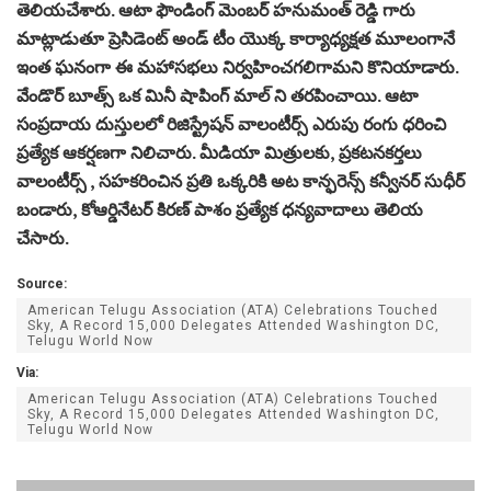
తెలియచేశారు. ఆటా ఫౌండింగ్ మెంబర్ హనుమంత్ రెడ్డి గారు
మాట్లాడుతూ ప్రెసిడెంట్ అండ్ టీం యొక్క కార్యాధ్యక్షత మూలంగానే
ఇంత ఘనంగా ఈ మహాసభలు నిర్వహించగలిగామని కొనియాడారు.
వేండొర్ బూత్స్ ఒక మినీ షాపింగ్ మాల్ ని తరపించాయి. ఆటా
సంప్రదాయ దుస్తులలో రిజిస్ట్రేషన్ వాలంటీర్స్ ఎరుపు రంగు ధరించి
ప్రత్యేక ఆకర్షణగా నిలిచారు. మీడియా మిత్రులకు, ప్రకటనకర్తలు
వాలంటీర్స్ , సహకరించిన ప్రతి ఒక్కరికి అట కాన్ఫరెన్స్ కన్వీనర్ సుధీర్
బండారు, కోఆర్డినేటర్ కిరణ్ పాశం ప్రత్యేక ధన్యవాదాలు తెలియ
చేసారు.
Source:
American Telugu Association (ATA) Celebrations Touched
Sky, A Record 15,000 Delegates Attended Washington DC,
Telugu World Now
Via:
American Telugu Association (ATA) Celebrations Touched
Sky, A Record 15,000 Delegates Attended Washington DC,
Telugu World Now