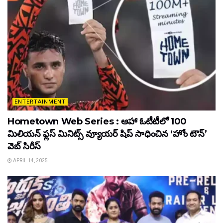
ENTERTAINMENT
Hometown Web Series : ఆహా ఓటీటీలో 100
మిలియన్ ఫ్లస్ మినిట్స్ వ్యూయర్ షిప్ సాధించిన ‘హోం టౌన్’
వెబ్ సిరీస్
APRIL 14, 2025