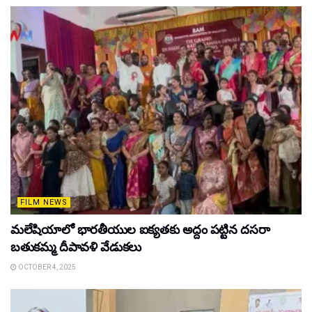
FILM NEWS
మలేషియాలో భారతీయుల ఐక్యతకు అద్దం పట్టిన దసరా
బతుకమ్మ దీపావళి వేడుకలు
OCTOBER 4, 2025