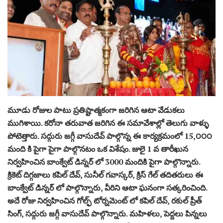
మూడు రోజుల పాటు ప్రతిష్టాత్మకంగా జరిగిన ఆటా వేడుకలు
ముగిశాయి. కరోనా తరువాత జరిగిన ఈ సమావేశాల్లో తెలుగు వాళ్ళు
పోటెత్తారు. సద్గురు జగ్గీ వాసుదేవ్ పాల్గొన్న ఈ కార్యక్రమంలో 15,౦౦౦
మంది కి పైగా పైగా పాల్గొనటం ఒక విశేషం. జులై 1 వ తారీఖున
నిర్వహించిన బాంక్వేట్ డిన్నర్ లో 3000 మందికి పైగా పాల్గొన్నారు.
క్రికెట్ దిగ్గజాలు కపిల్ దేవ్, సునీల్ గవాస్కర్, క్రిస్ గేల్ తదితరులు ఈ
బాంక్వేట్ డిన్నర్ లో పాల్గొన్నారు, వీరిని ఆటా ఘనంగా సత్కరించింది.
అదే రోజు నిర్వహించిన గోల్ఫ్ టోర్నమెంట్ లో కపిల్ దేవ్, రకుల్ ప్రీత్
సింగ్, సద్గురు జగ్గీ వాసుదేవ్ పాల్గొన్నారు. మహిళలు, పెద్దలు పిన్నలు