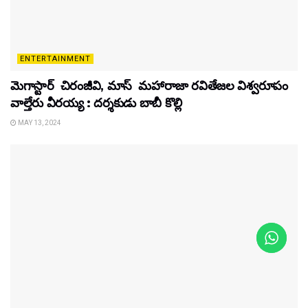
ENTERTAINMENT
మెగాస్టార్ చిరంజీవి, మాస్ మహారాజా రవితేజల విశ్వరూపం
వాల్తేరు వీరయ్య : దర్శకుడు బాబీ కొల్లి
MAY 13, 2024