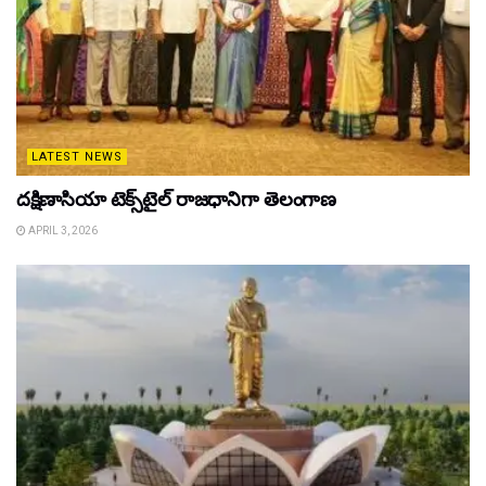
LATEST NEWS
దక్షిణాసియా టెక్స్‌టైల్ రాజధానిగా తెలంగాణ
APRIL 3, 2026