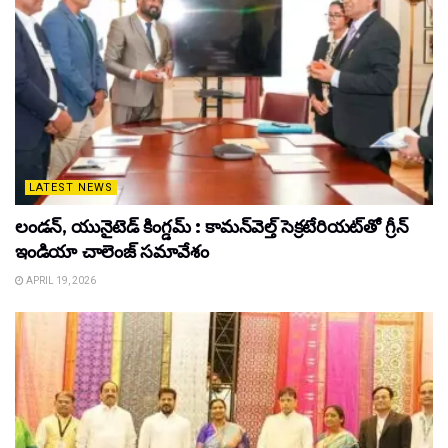
LATEST NEWS
లండన్, యునైటెడ్ కింగ్డమ్ : కామన్‌వెల్త్ సెక్రటేరియట్‌తో గ్రీన్
ఇండియా చాలెంజ్ సమావేశం
APRIL 19, 2026