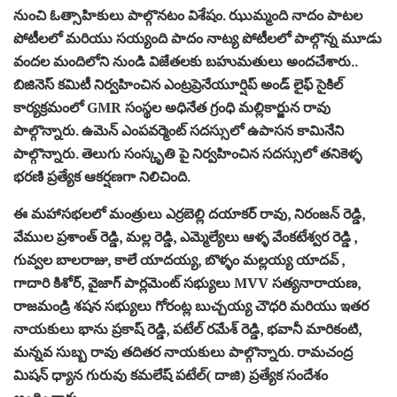
నుంచి ఓత్సాహికులు పాల్గొనటం విశేషం. ఝుమ్మంది నాదం పాటల
పోటీలలో మరియు సయ్యంది పాదం నాట్య పోటీలలో పాల్గొన్న మూడు
వందల మందిలోని నుండి విజేతలకు బహుమతులు అందచేశారు..
బిజినెస్ కమిటీ నిర్వహించిన ఎంట్రప్రెనేయూర్షిప్ అండ్ లైఫ్ సైకిల్
కార్యక్రమంలో GMR సంస్థల అధినేత గ్రంధి మల్లికార్జున రావు
పాల్గొన్నారు. ఉమెన్ ఎంపవర్మెంట్ సదస్సులో ఉపాసన కామినేని
పాల్గొన్నారు. తెలుగు సంస్కృతి పై నిర్వహించిన సదస్సులో తనికెళ్ళ
భరణి ప్రత్యేక ఆకర్షణగా నిలిచింది.
ఈ మహాసభలలో మంత్రులు ఎర్రబెల్లి దయాకర్ రావు, నిరంజన్ రెడ్డి,
వేముల ప్రశాంత్ రెడ్డి, మల్ల రెడ్డి, ఎమ్మెల్యేలు ఆళ్ళ వేంకటేశ్వర రెడ్డి ,
గువ్వల బాలరాజు, కాలే యాదయ్య, బొళ్ళం మల్లయ్య యాదవ్ ,
గాదారి కిశోర్, వైజాగ్ పార్లమెంట్ సభ్యులు MVV సత్యనారాయణ,
రాజమండ్రి శషన సభ్యులు గోరంట్ల బుచ్చయ్య చౌధరి మరియు ఇతర
నాయకులు భాను ప్రకాష్ రెడ్డి, పటేల్ రమేశ్ రెడ్డి, భవానీ మారికంటి,
మన్నవ సుబ్బ రావు తదితర నాయకులు పాల్గొన్నారు. రామచంద్ర
మిషన్ ధ్యాన గురువు కమలేష్ పటేల్( దాజి) ప్రత్యేక సందేశం