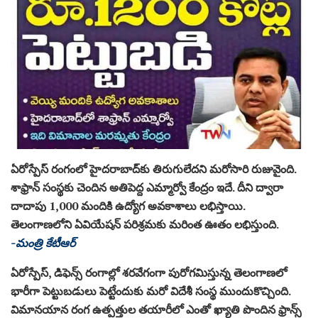
ఏరోస్పేస్‌ రంగంలో హైదరాబాద్‌కు తిరుగులేదని మరోసారి రుజువైంది.
శాఫ్రాన్‌ సంస్థకు చెందిన అతిపెద్ద ఎమ్మార్వో కేంద్రం ఇదే. దీని ద్వారా
దాదాపు 1,000 మందికి ఉద్యోగ అవకాశాలు లభిస్తాయి.
తెలంగాణలోని ఏవియేషన్‌ పరిశ్రమకు మరింత ఊతం లభిస్తుంది.
-మంత్రి కేటీఆర్‌
ఏరోస్పేస్‌, డిఫెన్స్‌ రంగాల్లో శరవేగంగా పురోగమిస్తున్న తెలంగాణలో
భారీగా పెట్టుబడులు పెట్టేందుకు మరో విదేశీ సంస్థ ముందుకొచ్చింది.
విమానయాన రంగ ఉత్పత్తుల తయారీలో ఎంతో ఖ్యాతి పొందిన ఫ్రాన్స్‌