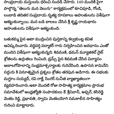
సాంప్రదాయ దుస్తులను ధరించి సందడి చేసారు. 140 మందికి పైగా
పాల్గొన్న “తెలుగు మన వెలుగు” కార్యక్రమంలో కూచిపూడి, గోండి,
లంబాడి తదితర సంప్రదాయ నృత్య రూపకాలు ఆహుతులను విశేషంగా
ఆకట్టుకున్నాయి. మన బడి బాలలు చేసిన శ్రీ కృష్ణ రాయభారం
ఆహుతులను విశేషంగా ఆకట్టుకుంది.
బతుకమ్మ పైన ఆటా ముద్రించిన పుస్తకాన్ని కల్వకుంట్ల కవిత
ఆవిష్కరించారు. వద్దిపర్తి పద్మాకర్ గారు నిర్వహించిన అవధానం ఎంతో
మందిని విశేషంగా ఆకట్టుకున్నది. శివమణి, థమన్ మ్యూజికల్ నైట్
శ్రోతలను ఉర్రుతలు గించింది. డ్రమ్స్ పైన శివమణి చేసిన విన్యాసం
ఆబాలగోపాలాన్ని సంభ్రమాశ్చర్యాలకు గురిచేసింది. ఉపాసన కామినేని
సద్గురు కి వినూత్నమైన ప్రశ్నలు శ్రోతల తరపున అడిగారు. ఈ సభలకు
మగ్దూం సయ్యద్, రవి రాక్లే, సింగర్ సునీత వ్యాఖ్యాతలుగా
వ్యవహరించారు.ఆటా మొదటి రోజు సాహిత్య కార్యక్రమాల ప్రారంభ
సమావేశంలో ఆంధ్రజ్యోతి సంపాదకులు కే. శ్రీనివాస్, అఫ్సర్, కసిరెడ్డి
వెంకట రెడ్డి, ప్రభావతి, స్వామి వెంకటయోగి సమకాలీన సాహిత్యం
గురించి మాట్లాడారు.