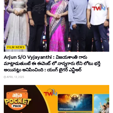
FILM NEWS
Arjun S/O Vyjayanthi : విజయశాంతి గారు
మాట్లాడుతుంటే ఈ ఈవెంట్ లో నాన్నగారు లేని లోటు భర్తీ
అయినట్లు అనిపించింది : యంగ్ టైగర్ ఎన్టీఆర్
APRIL 13, 2025