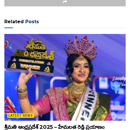
Related
Posts
LATEST NEWS
శ్రీమతి ఆంధ్రప్రదేశ్ 2025 – హేమలత రెడ్డి ప్రయాణం