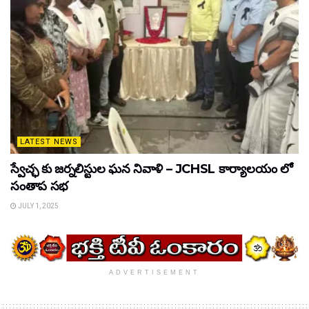
LATEST NEWS
స్వేచ్ఛ కు జర్నలిస్టుల ఘన నివాళి – JCHSL కార్యాలయం లో
సంతాప సభ
JULY 1, 2025
ADVERTISEMENT