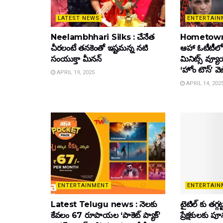
LATEST NEWS
ENTERTAIN
Neelambhhari Silks : చేనేత
Hometown
చీరలంటే తనకెంతో ఇష్టమన్న నటి
ఆహా ఓటీటీలో
సంయుక్తా మీనన్‌
మినిట్స్ వ్యూ
‘హోం టౌన్’ వెబ
APRIL 19, 2025
APRIL 14, 202
ENTERTAINMENT
ENTERTAIN
Latest Telugu news : నెలకు
టైటిల్‌ కు తగ్గ
కేవలం 67 రూపాయల ‘పాకెట్ ప్యాక్’
ప్రేక్షకులకు ప