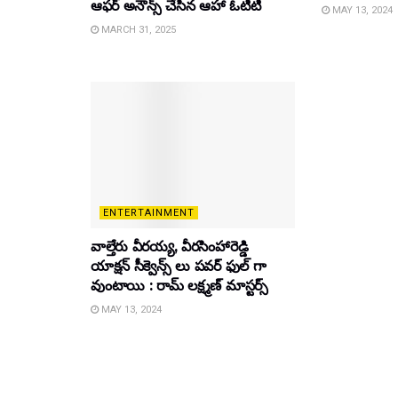
ఆఫర్ అనౌన్స్ చేసిన ఆహా ఓటీటీ
MAY 13, 2024
MARCH 31, 2025
ENTERTAINMENT
వాల్తేరు వీరయ్య, వీరసింహారెడ్డి
యాక్షన్ సీక్వెన్స్ లు పవర్ ఫుల్ గా
వుంటాయి : రామ్ లక్ష్మణ్ మాస్టర్స్
MAY 13, 2024