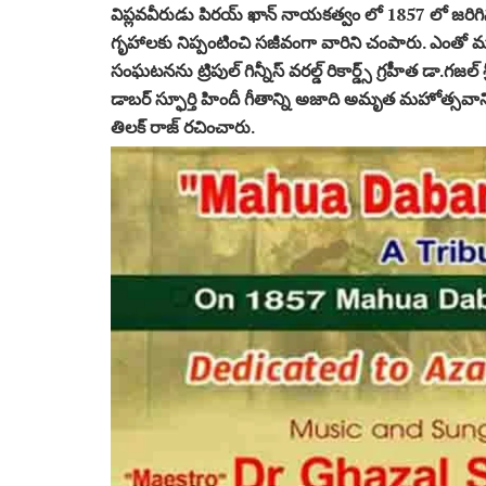
విప్లవవీరుడు పిరయ్ ఖాన్ నాయకత్వం లో 1857 లో జరిగి
గృహాలకు నిప్పంటించి సజీవంగా వారిని చంపారు. ఎంతో మం
సంఘటనను ట్రిపుల్ గిన్నీస్ వరల్డ్ రికార్డ్స్ గ్రహీత డా
డాబర్ స్ఫూర్తి హిందీ గీతాన్ని అజాది అమృత మహోత్సవాని
తిలక్ రాజ్ రచించారు.