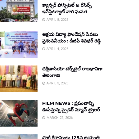
క్యాన్సర్ హాస్పిటల్ & రీసెర్చ్
ఇన్‌స్టిట్యూట్ వారి ఘనత
APRIL 8, 2026
అక్షయ విద్యా ఫౌండేషన్ సేవలు
ప్రశంసనీయం : డీజీపీ శివధర్ రెడ్డి
APRIL 4, 2026
దక్షిణాసియా టెక్స్‌టైల్ రాజధానిగా
తెలంగాణ
APRIL 3, 2026
FILM NEWS : ప్రపంచాన్ని
ఊపేస్తున్న స్పైడర్ మ్యాన్ ట్రైలర్
MARCH 27, 2026
పొట్టి శ్రీరాములు 125వ జయంతి