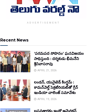
ADVERTISEMENT
Recent News
‘పరమపద సోపానం’ ఘనవిజయం
సాధిస్తుంది : దర్శకుడు భీమనేని
శ్రీనివాసరావు
APRIL 21, 2026
లండన్, యునైటెడ్ కింగ్డమ్ :
కామన్‌వెల్త్ సెక్రటేరియట్‌తో గ్రీన్
ఇండియా చాలెంజ్ సమావేశం
APRIL 19, 2026
బసవతారకం ఇండో అమెరికన్