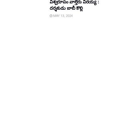
విశ్వరూపం వాల్తేరు వీరయ్య :
దర్శకుడు బాబీ కొల్లి
MAY 13, 2024