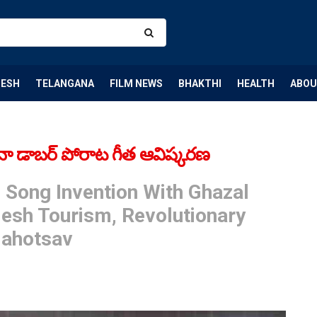
DESH
TELANGANA
FILM NEWS
BHAKTHI
HEALTH
ABOU
ువా డాబర్ పోరాట గీత ఆవిష్కరణ
 Song Invention With Ghazal
adesh Tourism, Revolutionary
Mahotsav