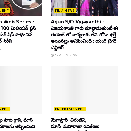
MENT
FILM NEWS
 Web Series :
Arjun S/O Vyjayanthi :
 100 మిలియన్ ఫ్లస్
విజయశాంతి గారు మాట్లాడుతుంటే ఈ
యర్ షిప్ సాధించిన
ఈవెంట్ లో నాన్నగారు లేని లోటు భర్తీ
్ సిరీస్
అయినట్లు అనిపించింది : యంగ్ టైగర్
ఎన్టీఆర్
5
APRIL 13, 2025
MENT
ENTERTAINMENT
ట్టు పాట క్లాస్, మాస్
మెగాస్టార్ చిరంజీవి,
ూనకాలను తెప్పించింది
మాస్ మహారాజా రవితేజల