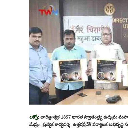
లక్నో:
చారిత్రాత్మక 1857 భారత స్వాతంత్ర్య ఉద్యమ మహువా డా
మేష్రం , ప్రత్యేక కార్యదర్శి, ఉత్తరప్రదేశ్ పర్యాటక అభివృద