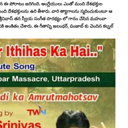
న ఈ పోరాటం జరిగింది. ఆంగ్లేయులు ఎంతో మంది దేశభక్తుల
ది దేశభక్తులను ఉరి తీశారు. వారి త్యాగాలను స్మరించుకుంటూ ఆ
.గజల్ శ్రీనివాస్ తన స్వీయ సంగీత సారథ్యం లో గానం చేసిన మహువా
కి అంకితం చేశారు. ఈ గీతాన్ని జలంధర్, పంజాబ్ కు చెందిన కల్నల్