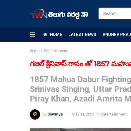
HOME
LATEST NEWS
ANDHRA PRA
Home
Entertainment
గజల్ శ్రీనివాస్ గానం తో 1857 మహ
1857 Mahua Dabur Fighting
Srinivas Singing, Uttar Pr
Piray Khan, Azadi Amrita 
by
Sowmya
May 11, 2024
in
Entertainment