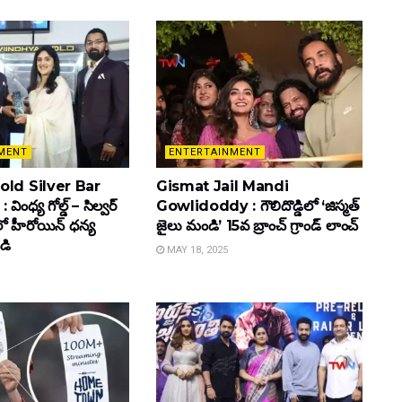
MENT
ENTERTAINMENT
ld Silver Bar
Gismat Jail Mandi
ింధ్య గోల్డ్ – సిల్వర్
Gowlidoddy : గౌలిదొడ్డిలో ‘జిస్మత్
లో హీరోయిన్ ధ‌న్య
జైలు మండి’ 15వ బ్రాంచ్ గ్రాండ్ లాంచ్
డి
MAY 18, 2025