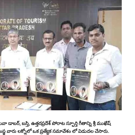
బర్, బస్తి, ఉత్తరప్రదేశ్ పోరాట స్ఫూర్తి గీతాన్ని శ్రీ ముఖేష్
్ధి సంస్థ వారు లక్నోలో ఒక ప్రత్యేక సమావేశం లో విడుదల చేసారు.