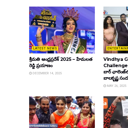
LATEST NEWS
ENTERTAIN
శ్రీమతి ఆంధ్రప్రదేశ్ 2025 – హేమలత
Vindhya Go
రెడ్డి ప్రయాణం
Challenge : వ
బార్ ఛాలెంజ్‌
DECEMBER 14, 2025
బాల‌కృష్ణ‌ సంద
MAY 26, 2025