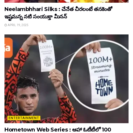
Neelambhhari Silks : చేనేత చీరలంటే తనకెంతో
ఇష్టమన్న నటి సంయుక్తా మీనన్‌
APRIL 19, 2025
ENTERTAINMENT
Hometown Web Series : ఆహా ఓటీటీలో 100