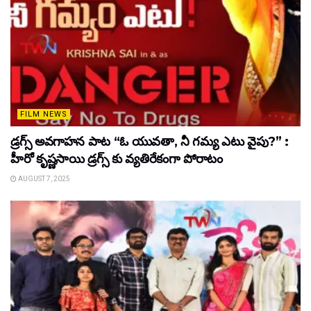
FILM NEWS
డ్రగ్స్ అవగాహన పాట “ఓ యువతా, నీ గమ్య ఎటు వైపు?” :
హీరో కృష్ణసాయి డ్రగ్స్ కు వ్యతిరేకంగా పోరాటం
AUGUST 7, 2025