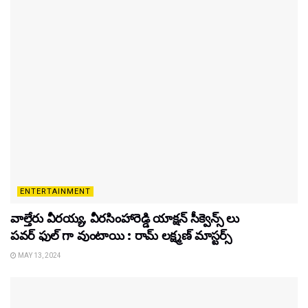
ENTERTAINMENT
వాల్తేరు వీరయ్య, వీరసింహారెడ్డి యాక్షన్ సీక్వెన్స్ లు
పవర్ ఫుల్ గా వుంటాయి : రామ్ లక్ష్మణ్ మాస్టర్స్
MAY 13, 2024