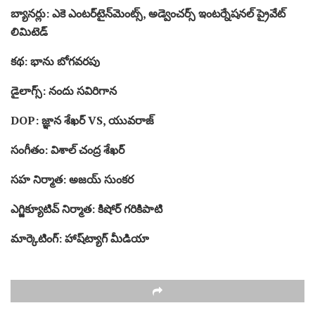
బ్యానర్లు: ఎకె ఎంటర్‌టైన్‌మెంట్స్, అడ్వెంచర్స్ ఇంటర్నేషనల్ ప్రైవేట్
లిమిటెడ్
కథ: భాను బోగవరపు
డైలాగ్స్: నందు సవిరిగాన
DOP: జ్ఞాన శేఖర్ VS, యువరాజ్
సంగీతం: విశాల్ చంద్ర శేఖర్
సహ నిర్మాత: అజయ్ సుంకర
ఎగ్జిక్యూటివ్ నిర్మాత: కిషోర్ గరికిపాటి
మార్కెటింగ్: హాష్‌ట్యాగ్ మీడియా