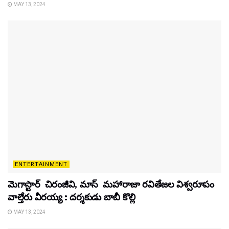
MAY 13, 2024
ENTERTAINMENT
మెగాస్టార్ చిరంజీవి, మాస్ మహారాజా రవితేజల విశ్వరూపం
వాల్తేరు వీరయ్య : దర్శకుడు బాబీ కొల్లి
MAY 13, 2024