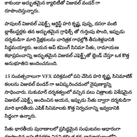
కాకుండా అద్భుతమైన క్యాలిటీతో విజువల్ వండర్ గా
రూపొందిస్తున్నారు.
పాపులర్ విజువల్ ఎఫెక్ట్స్ ఆర్టిస్ట్ హరి కృష్ణ, పుష్ప, దసరా వంటి
బ్లాక్‌బస్టర్లకు తన అద్భుతమైన గ్రాఫిక్స్ తో గుర్తింపు పొంది, ఇప్పుడు
దర్శకుడిగా మారి ప్రేక్షకులను చారిత్రక గాధల్లోకి తీసుకెళ్లడానికి
సిద్ధమయ్యారు. ఆయన అప్ కమింగ్ సినిమా సేతు, రామాయణ
కథాప్రపంచాన్ని అద్భుతమైన విజువల్ ఎఫెక్ట్స్‌తో బ్లెండ్ చేస్తూ ఒక కొత్త
అనుభూతిని అందించనుంది.
15 సంవత్సరాలుగా VFX పరిశ్రమలో పని చేసిన హరి కృష్ణ, సినిమాటిక్
కలలను విజువల్ వండర్ గా ఆవిష్కరించడంలో నైపుణ్యాన్ని
సాధించారు. సుకుమార్ దర్శకత్వంలో వచ్చిన పలు చిత్రాలకు విశేషమైన
విజువల్ ఎఫెక్ట్స్ అందించిన ఆయన, ఇప్పుడు సేతు ద్వారా దర్శకుడిగా
మారి భారతీయ ఎపిక్ సినిమాలకు కొత్త నిర్వచనాన్ని ఇవ్వడానికి
సిద్ధంగా ఉన్నారు.
సేతు భారతీయ పురాణాలలో ప్రసిద్ధమైన సంఘటనల ఆధారంగా
రూపొందిన ఇప్పటివరకూ వినని కల్పిత కథ. రామాయణంలోని