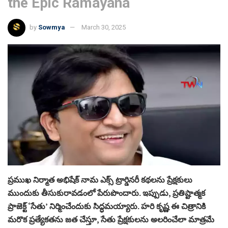
the Epic Ramayana
by
Sowmya
March 30, 2025
ప్రముఖ నిర్మాత అభిషేక్ నామ ఎక్స్ ట్రార్డినరీ కథలను ప్రేక్షకులు
ముందుకు తీసుకురావడంలో పేరుపొందారు. ఇప్పుడు, ప్రతిష్టాత్మక
ప్రాజెక్ట్‌ ‘సేతు’ నిర్మించేందుకు సిద్ధమయ్యారు. హరి కృష్ణ ఈ చిత్రానికి
మరొక ప్రత్యేకతను జత చేస్తూ, సేతు ప్రేక్షకులను అలరించేలా మాత్రమే