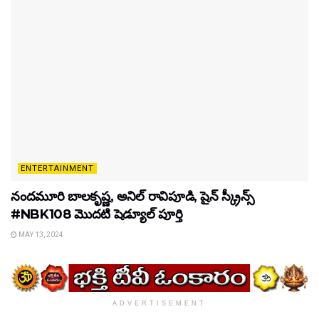
ENTERTAINMENT
నందమూరి బాలకృష్ణ, అనిల్ రావిపూడి, షైన్ స్క్రీన్స్
#NBK108 మొదటి షెడ్యూల్‌ పూర్తి
MAY 13, 2024
ADVERTISEMENT