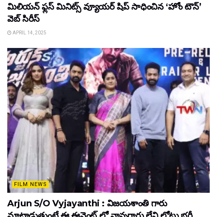
మిలియన్ ఫ్లస్ మినిట్స్ వ్యూయర్ షిప్ సాధించిన ‘హోం టౌన్’
వెబ్ సిరీస్
APRIL 14, 2025
FILM NEWS
Arjun S/O Vyjayanthi : విజయశాంతి గారు
మాట్లాడుతుంటే ఈ ఈవెంట్ లో నాన్నగారు లేని లోటు భర్తీ