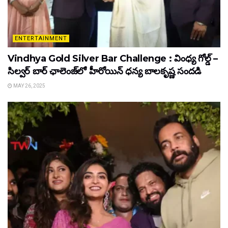
ENTERTAINMENT
Vindhya Gold Silver Bar Challenge : వింధ్య గోల్డ్ –
సిల్వర్ బార్ ఛాలెంజ్‌లో హీరోయిన్ ధ‌న్య బాల‌కృష్ణ‌ సందడి
MAY 26, 2025