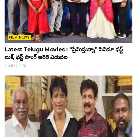
FILM NEWS
Latest Telugu Movies : “ప్రేమిస్తున్నా” సినిమా ఫస్ట్
లుక్, ఫస్ట్ సాంగ్ అరెరె విడుదల
JULY 1, 2025