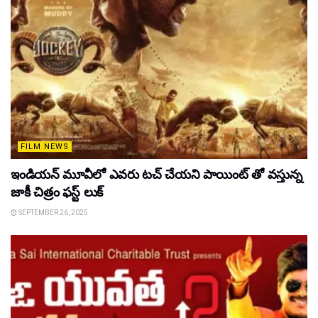
FILM NEWS
ఇండియన్ మూవీలో ఎవరు టచ్ చేయని పాయింట్ తో వస్తున్న
జాకీ చిత్రం ఫస్ట్ లుక్
SEPTEMBER 26, 2025