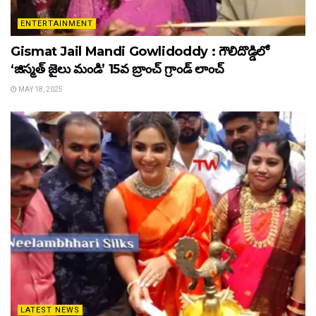
ENTERTAINMENT
Gismat Jail Mandi Gowlidoddy : గౌలిదొడ్డిలో
‘జిస్మత్ జైలు మండి’ 15వ బ్రాంచ్ గ్రాండ్ లాంచ్
MAY 18, 2025
LATEST NEWS