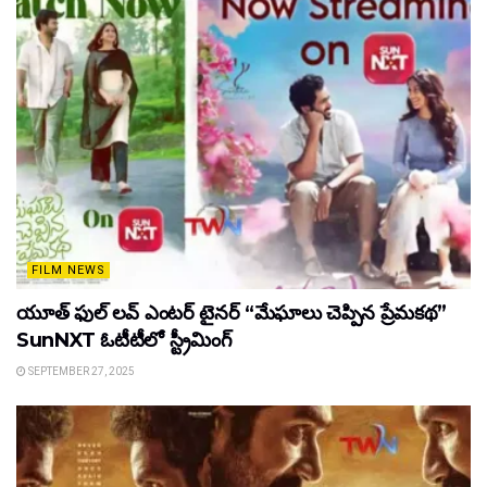
FILM NEWS
యూత్ ఫుల్ లవ్ ఎంటర్ టైనర్ “మేఘాలు చెప్పిన ప్రేమకథ”
SunNXT ఓటీటీలో స్ట్రీమింగ్
SEPTEMBER 27, 2025