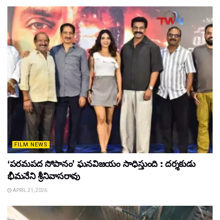
FILM NEWS
‘పరమపద సోపానం’ ఘనవిజయం సాధిస్తుంది : దర్శకుడు
భీమనేని శ్రీనివాసరావు
APRIL 21, 2026