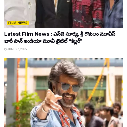
FILM NEWS
Latest Film News : ఎస్‌జె సూర్య, శ్రీ గొకులం మూవీస్‌
భారీ పాన్‌ ఇండియా మూవీ టైటిల్ “కిల్లర్”
JUNE 27, 2025