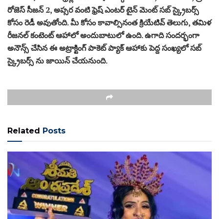
రోజెస్ సీజన్ 2, అప్సర వంటి ఫ్రెష్ ఎంటర్ టైన్ మెంట్ సబ్ స్క్రైబర్స్
కోసం రెడీ అవుతోంది. మీ కోసం కావాల్సినంత క్రియేటివ్ తెలుగు, తమిళ
రీజనల్ కంటెంట్ ఆహాలో అందుబాటులో ఉంది. ఉగాది సందర్భంగా
అనౌన్స్ చేసిన ఈ అట్రాక్టింగ్ పాకెట్ ప్యాక్ ఆహాకు పెద్ద సంఖ్యలో సబ్
స్క్రైబర్స్ ను జాయిన్ చేయనుంది.
Related
Posts