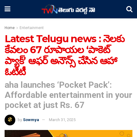
Home
Entertainment
Latest Telugu news : నెలకు
కేవలం 67 రూపాయల ‘పాకెట్
ప్యాక్’ ఆఫర్ అనౌన్స్ చేసిన ఆహా
ఓటీటీ
aha launches ‘Pocket Pack’:
Affordable entertainment in your
pocket at just Rs. 67
by
Sowmya
March 31, 2025