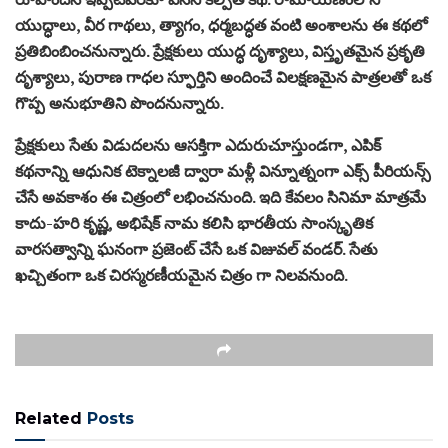
యుద్ధాలు, వీర గాథలు, త్యాగం, ధర్మబద్ధత వంటి అంశాలను ఈ కథలో
ప్రతిబింబించనున్నారు. ప్రేక్షకులు యుద్ధ దృశ్యాలు, విస్తృతమైన ప్రకృతి
దృశ్యాలు, పురాణ గాధల స్ఫూర్తిని అందించే విలక్షణమైన పాత్రలతో ఒక
గొప్ప అనుభూతిని పొందనున్నారు.
ప్రేక్షకులు సేతు విడుదలను ఆసక్తిగా ఎదురుచూస్తుండగా, ఎపిక్
కథనాన్ని ఆధునిక టెక్నాలజీ ద్వారా మళ్లీ విన్నూత్నంగా ఎక్స్ పీరియన్స్
చేసే అవకాశం ఈ చిత్రంలో లభించనుంది. ఇది కేవలం సినిమా మాత్రమే
కాదు-హరి కృష్ణ, అభిషేక్ నామ కలిసి భారతీయ సాంస్కృతిక
వారసత్వాన్ని ఘనంగా ప్రజెంట్ చేసే ఒక విజువల్ వండర్. సేతు
ఖచ్చితంగా ఒక చిరస్మరణీయమైన చిత్రం గా నిలవనుంది.
Related
Posts