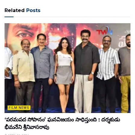
Related
Posts
FILM NEWS
‘పరమపద సోపానం’ ఘనవిజయం సాధిస్తుంది : దర్శకుడు
భీమనేని శ్రీనివాసరావు