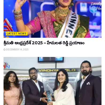
LATEST NEWS
శ్రీమతి ఆంధ్రప్రదేశ్ 2025 – హేమలత రెడ్డి ప్రయాణం
DECEMBER 14, 2025