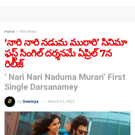
Home
Film News
‘నారి నారి నడుమ మురారి’ సినిమా
ఫస్ట్ సింగిల్ దర్శనమే ఏప్రిల్ 7న
రిలీజ్
’ Nari Nari Naduma Murari' First
Single Darsanamey
by
Sowmya
March 31, 2025