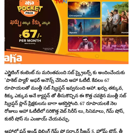
ఎగ్జైటింగ్ కంటెంట్ ను మరింతమంది సబ్ స్క్రైబర్స్ కు అందించేందుకు
‘పాకెట్ ప్యాక్’ ఆఫర్ అనౌన్స్ చేసింది ఆహా ఓటీటీ. కేవలం 67
రూపాయలతో మంత్లీ సబ్ స్క్రిప్షన్ ఇవ్వనుంది ఆహా. ఖర్చు తక్కువ,
కిక్కు ఎక్కువ అనే క్యాప్షన్ తో తీసుకొచ్చిన ఈ కొత్త చవకైన మంత్లీ సబ్
స్క్రిప్షన్ ప్లాన్ ప్రేక్షకులను బాగా ఆకర్షిస్తోంది. 67 రూపాయలకే నెల
రోజులు ఆహా ఓటీటీలో సరికొత్త వెబ్ సిరీస్ లు, సినిమాలు, గేమ్ షోస్,
కుకరీ షోస్ ను ఎంజాయ్ చేయవచ్చు.
ఆహాలో ఫన్ అండ్ థ్రిల్లింగ్ గేమ్ షో సర్కార్ సీజన్ 5, హోమ్ టౌన్, త్రీ