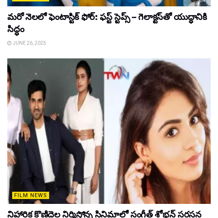
మరో నెలలో ఫెంటాస్టిక్ ఫోర్: ఫస్ట్ స్టెప్స్ – గెలాక్టస్‌తో యుద్ధానికి
సిద్ధం
JUNE 26, 2025
FILM NEWS
నిహారిక కొణిదెల నిర్మిస్తోన్న సినిమాలో సంగీత్ శోభన్ సరసన