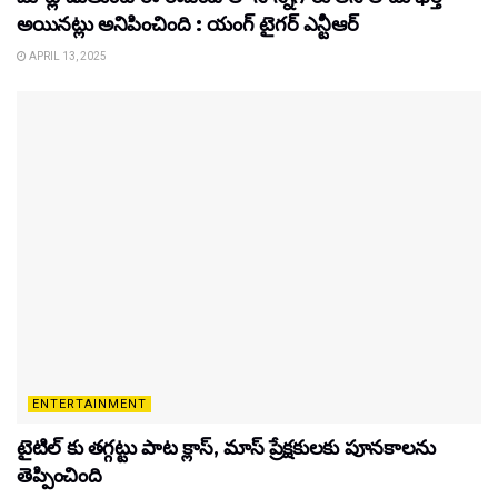
అయినట్లు అనిపించింది : యంగ్ టైగర్ ఎన్టీఆర్
APRIL 13, 2025
ENTERTAINMENT
టైటిల్‌ కు తగ్గట్టు పాట క్లాస్, మాస్ ప్రేక్షకులకు పూనకాలను
తెప్పించింది