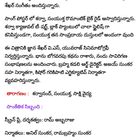
శేఖర్ సంగీతం అందిస్తున్నారు.
సాంగ్ పోస్టర్ లో శర్వా, సంయుక్త రొమాంటిక్ బైక్ రైడ్ ఆస్వాదిస్తున్నారు.
శర్వా క్యాజువల్ టీ-షర్ట్, బ్లాక్ ప్యాంటులో చాలా స్టైలిష్ గా
కనిపిస్తుండగా, సంయుక్త తన సాంప్రదాయ దుస్తులలో అందంగా వుంది
ఈ చిత్రానికి జ్ఞాన శేఖర్ వి.ఎస్, యువరాజ్ సినిమాటోగ్రఫీ
నిర్వర్తిస్తున్నారు. భాను బోగవరపు కథను రాశారు, నందు సావిరిగణ
సంభాషణలను అందించారు. బ్రహ్మ కడలి ఆర్ట్ డైరెక్టర్. అజయ్ సుంకర
సహ నిర్మాతగా, కిషోర్ గరికిపాటి ఎగ్జిక్యూటివ్ నిర్మాతగా
వ్యవహరిస్తున్నారు.
తారాగణం :
శర్వానంద్, సంయుక్త, సాక్షి వైద్య
సాంకేతిక సిబ్బంది :
స్క్రీన్ ప్లే, దర్శకత్వం: రామ్ అబ్బరాజు
నిర్మాతలు: అనిల్ సుంకర, రామబ్రహ్మం సుంకర