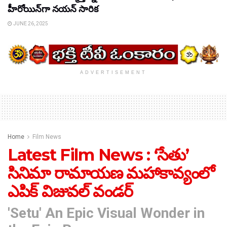
హీరోయిన్‌గా నయన్ సారిక
JUNE 26, 2025
ADVERTISEMENT
Home
Film News
Latest Film News : ‘సేతు’
సినిమా రామాయణ మహాకావ్యంలో
ఎపిక్ విజువల్ వండర్
'Setu' An Epic Visual Wonder in