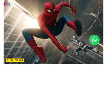
FILM NEWS
FILM NEWS : ప్రపంచాన్ని ఊపేస్తున్న స్పైడర్ మ్యాన్ ట్రైలర్
MARCH 27, 2026