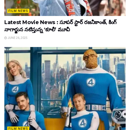
FILM NEWS
Latest Movie News : సూపర్ స్టార్ రజనీకాంత్, కింగ్
నాగార్జున నటిస్తున్న ‘కూలీ’ మూవీ
JUNE 26, 2025
FILM NEWS