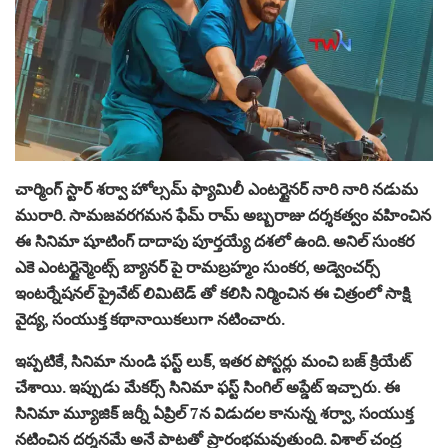
చార్మింగ్ స్టార్ శర్వా హోల్సమ్ ఫ్యామిలీ ఎంటర్టైనర్ నారి నారి నడుమ
మురారి. సామజవరగమన ఫేమ్ రామ్ అబ్బరాజు దర్శకత్వం వహించిన
ఈ సినిమా షూటింగ్ దాదాపు పూర్తయ్యే దశలో ఉంది. అనిల్ సుంకర
ఎకె ఎంటర్టైన్మెంట్స్ బ్యానర్ పై రామబ్రహ్మం సుంకర, అడ్వెంచర్స్
ఇంటర్నేషనల్ ప్రైవేట్ లిమిటెడ్ తో కలిసి నిర్మించిన ఈ చిత్రంలో సాక్షి
వైద్య, సంయుక్త కథానాయికలుగా నటించారు.
ఇప్పటికే, సినిమా నుండి ఫస్ట్ లుక్, ఇతర పోస్టర్లు మంచి బజ్ క్రియేట్
చేశాయి. ఇప్పుడు మేకర్స్ సినిమా ఫస్ట్ సింగిల్ అప్డేట్ ఇచ్చారు. ఈ
సినిమా మ్యూజిక్ జర్నీ ఏప్రిల్ 7న విడుదల కానున్న శర్వా, సంయుక్త
నటించిన దర్శనమే అనే పాటతో ప్రారంభమవుతుంది. విశాల్ చంద్ర