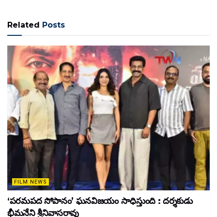
Related
Posts
FILM NEWS
‘పరమపద సోపానం’ ఘనవిజయం సాధిస్తుంది : దర్శకుడు
భీమనేని శ్రీనివాసరావు