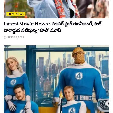
FILM NEWS
Latest Movie News : సూపర్ స్టార్ రజనీకాంత్, కింగ్
నాగార్జున నటిస్తున్న ‘కూలీ’ మూవీ
JUNE 26, 2025