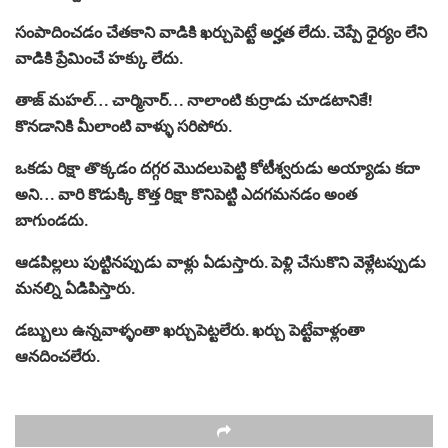
సంపాదించడం చేతకాని వాడికి ఖర్చుపెట్టే అర్హత లేదు. చెప్పే ధైర్యం లేని
వాడికి ప్రేమించే హక్కు లేదు.
తాజ్ మహల్… చార్మినార్… నాలాంటి కుర్రాడు చూడటానికే!
కొనడానికి మీలాంటి వాళ్ళు సరిపోరు.
ఒకడు రిక్షా తొక్కడం దగ్గర మొదలుపెట్టి కోటీశ్వరుడు అయ్యాడు కదా
అని… వారి కొడుక్కి కొత్త రిక్షా కొనిపెట్టి ఎదగమనడం అంత
బాగుండదు.
ఆడపిల్లలు పుట్టినప్పుడు వాళ్లు ఏడుస్తారు. పెళ్లి చేసుకొని వెళ్లేటప్పుడు
మనల్ని ఏడిపిస్తారు.
డబ్బులు ఉన్నవాళ్ళంతా ఖర్చుపెట్టలేరు. ఖర్చు పెట్టేవాళ్లంతా
ఆనదించలేరు.