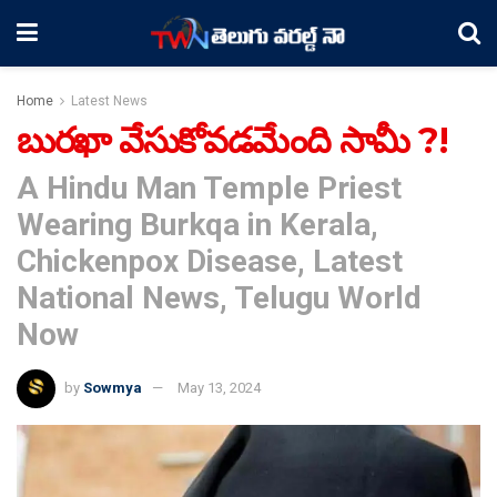
Home
Latest News
బురఖా వేసుకోవడమేంది సామీ ?!
A Hindu Man Temple Priest
Wearing Burkqa in Kerala,
Chickenpox Disease, Latest
National News, Telugu World
Now
by
Sowmya
May 13, 2024