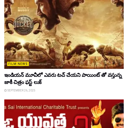
FILM NEWS
ఇండియన్ మూవీలో ఎవరు టచ్ చేయని పాయింట్ తో వస్తున్న
జాకీ చిత్రం ఫస్ట్ లుక్
SEPTEMBER 26, 2025