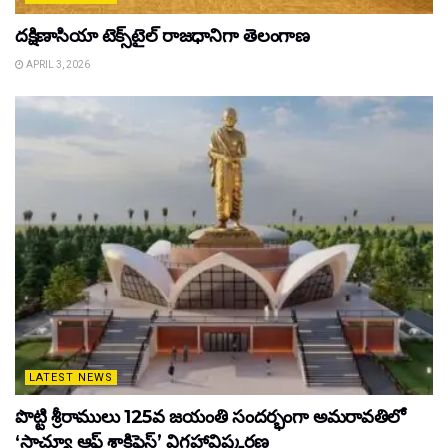
దక్షిణాసియా టెక్స్‌టైల్ రాజధానిగా తెలంగాణ
APRIL 3, 2026
LATEST NEWS
పొట్టి శ్రీరాములు 125వ జయంతి సందర్భంగా అమరావతిలో
‘స్టాచ్యూ ఆఫ్ శాక్రిఫైస్’ విగ్రహావిష్కరణ