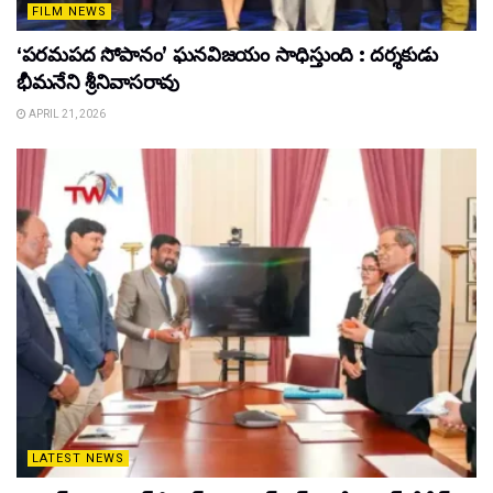
FILM NEWS
‘పరమపద సోపానం’ ఘనవిజయం సాధిస్తుంది : దర్శకుడు
భీమనేని శ్రీనివాసరావు
APRIL 21, 2026
LATEST NEWS