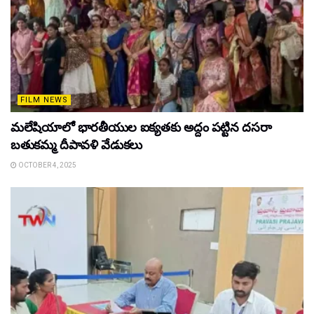
FILM NEWS
మలేషియాలో భారతీయుల ఐక్యతకు అద్దం పట్టిన దసరా
బతుకమ్మ దీపావళి వేడుకలు
OCTOBER 4, 2025