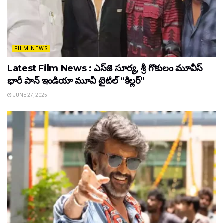
FILM NEWS
Latest Film News : ఎస్‌జె సూర్య, శ్రీ గొకులం మూవీస్‌
భారీ పాన్‌ ఇండియా మూవీ టైటిల్ “కిల్లర్”
JUNE 27, 2025