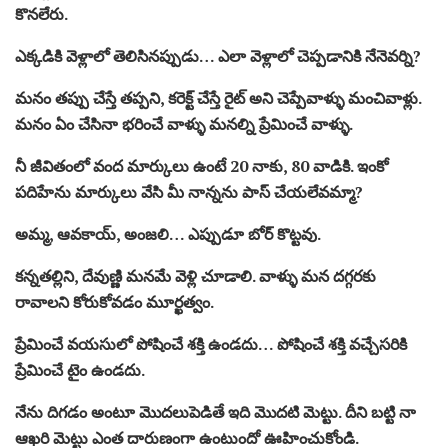
కొనలేరు.
ఎక్కడికి వెళ్లాలో తెలిసినప్పుడు… ఎలా వెళ్లాలో చెప్పడానికి నేనెవర్ని?
మనం తప్పు చేస్తే తప్పని, కరెక్ట్ చేస్తే రైట్ అని చెప్పేవాళ్ళు మంచివాళ్లు.
మనం ఏం చేసినా భరించే వాళ్ళు మనల్ని ప్రేమించే వాళ్ళు.
నీ జీవితంలో వంద మార్కులు ఉంటే 20 నాకు, 80 వాడికి. ఇంకో
పదిహేను మార్కులు వేసి మీ నాన్నను పాస్ చేయలేవమ్మా?
అమ్మ, ఆవకాయ్, అంజలి… ఎప్పుడూ బోర్ కొట్టవు.
కన్నతల్లిని, దేవుణ్ణి మనమే వెళ్లి చూడాలి. వాళ్ళు మన దగ్గరకు
రావాలని కోరుకోవడం మూర్ఖత్వం.
ప్రేమించే వయసులో పోషించే శక్తి ఉండదు… పోషించే శక్తి వచ్చేసరికి
ప్రేమించే టైం ఉండదు.
నేను దిగడం అంటూ మొదలుపెడితే ఇది మొదటి మెట్టు. దీని బట్టి నా
ఆఖరి మెట్టు ఎంత దారుణంగా ఉంటుందో ఊహించుకోండి.