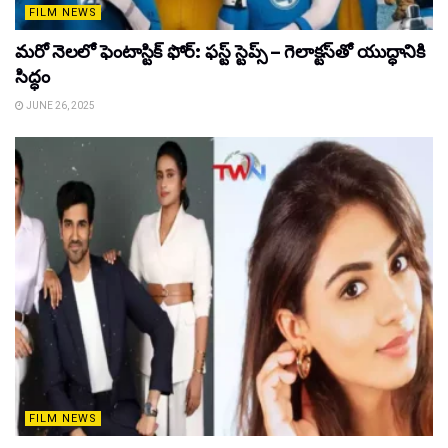
FILM NEWS
మరో నెలలో ఫెంటాస్టిక్ ఫోర్: ఫస్ట్ స్టెప్స్ – గెలాక్టస్‌తో యుద్ధానికి
సిద్ధం
JUNE 26, 2025
FILM NEWS