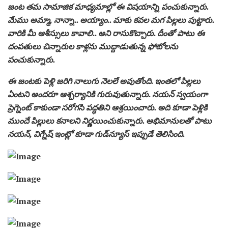
జంట తమ సామాజిక మాధ్యమాల్లో ఈ విషయాన్ని పంచుకున్నారు.
మేము అమ్మా, నాన్నా.. అయ్యాం.. మాకు కవల మగ పిల్లలు పుట్టారు.
వారికి మీ ఆశీస్సులు కావాలి.. అని రాసుకొచ్చారు. దీంతో పాటు ఈ
దంపతులు చిన్నారుల కాళ్లను ముద్దాడుతున్న ఫోటోలను
పంచుకున్నారు.
ఈ జంటకు పెళ్లి జరిగి నాలుగు నెలలే అవుతోంది. ఇంతలో పిల్లలు
ఏంటని అందరూ ఆశ్చర్యానికి గురువుతున్నారు. నయన్ స్వయంగా
ప్రెగ్నెంట్ కాకుండా సరోగసి పద్ధతిని ఆశ్రయించారు. అది కూడా పెళ్లికి
ముందే పిల్లులు కనాలని నిర్ణయించుకున్నారు. అభిమానులతో పాటు
నయన్, విగ్నేష్ ఇంట్లో కూడా గుడ్‌న్యూస్ ఇప్పుడే తెలిసింది.