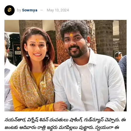
by
Sowmya
May 13, 2024
నయన్‌తార, విగ్నేష్‌ శివన్ దంపతులు షాకింగ్, గుడ్‌న్యూస్‌ చెప్పారు. ఈ
జంటకు ఆదివారం రాత్రి ఇద్దరు మగపిల్లలు పుట్టారు. స్వయంగా ఈ