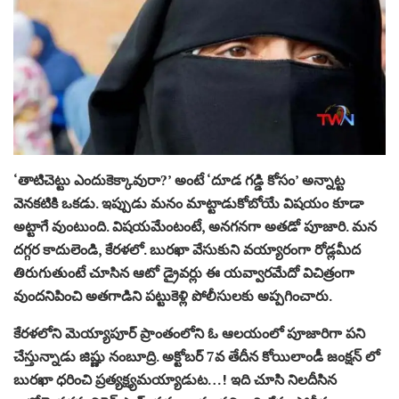
‘తాటిచెట్టు ఎందుకెక్కావురా?’ అంటే ‘దూడ గడ్డి కోసం’ అన్నాట్ట
వెనకటికి ఒకడు. ఇప్పుడు మనం మాట్టాడుకోబోయే విషయం కూడా
అట్టాగే వుంటుంది. విషయమేంటంటే, అనగనగా అతడో పూజారి. మన
దగ్గర కాదులెండి, కేరళలో. బురఖా వేసుకుని వయ్యారంగా రోడ్లమీద
తిరుగుతుంటే చూసిన ఆటో డ్రైవర్లు ఈ యవ్వారమేదో విచిత్రంగా
వుందనిపించి అతగాడిని పట్టుకెళ్లి పోలీసులకు అప్పగించారు.
కేరళలోని మెయ్యాపూర్ ప్రాంతంలోని ఓ ఆలయంలో పూజారిగా పని
చేస్తున్నాడు జిష్ణు నంబూద్రి. అక్టోబర్ 7వ తేదీన కోయిలాండీ జంక్షన్ లో
బురఖా ధరించి ప్రత్యక్ష్యమయ్యాడుట…! ఇది చూసి నిలదీసిన