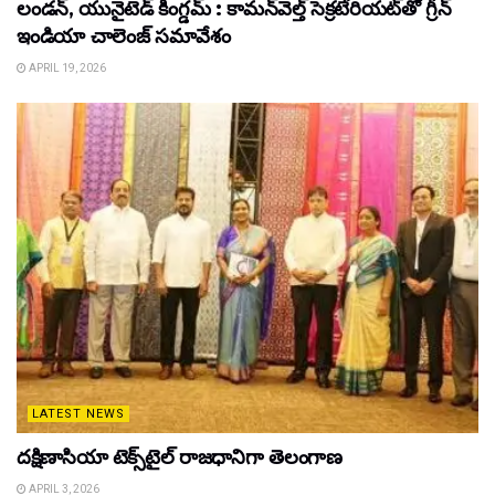
లండన్, యునైటెడ్ కింగ్డమ్ : కామన్‌వెల్త్ సెక్రటేరియట్‌తో గ్రీన్
ఇండియా చాలెంజ్ సమావేశం
APRIL 19, 2026
LATEST NEWS
దక్షిణాసియా టెక్స్‌టైల్ రాజధానిగా తెలంగాణ
APRIL 3, 2026