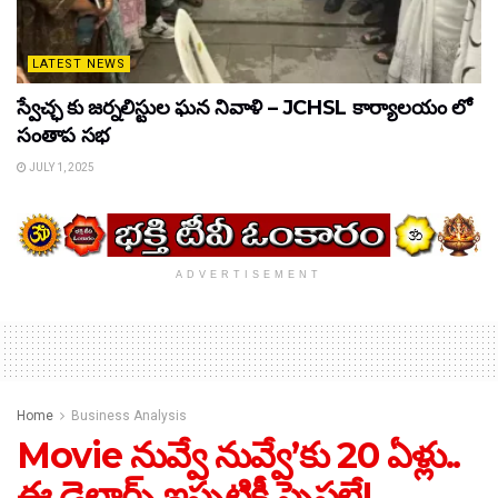
LATEST NEWS
స్వేచ్ఛ కు జర్నలిస్టుల ఘన నివాళి – JCHSL కార్యాలయం లో
సంతాప సభ
JULY 1, 2025
ADVERTISEMENT
Home
Business Analysis
Movie నువ్వే నువ్వే’కు 20 ఏళ్లు..
ఈ డైలాగ్స్ ఇప్పటికీ స్పెషలే!