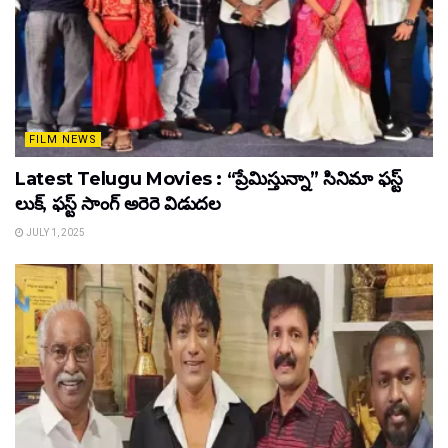
FILM NEWS
Latest Telugu Movies : “ప్రేమిస్తున్నా” సినిమా ఫస్ట్
లుక్, ఫస్ట్ సాంగ్ అరెరె విడుదల
JULY 1, 2025