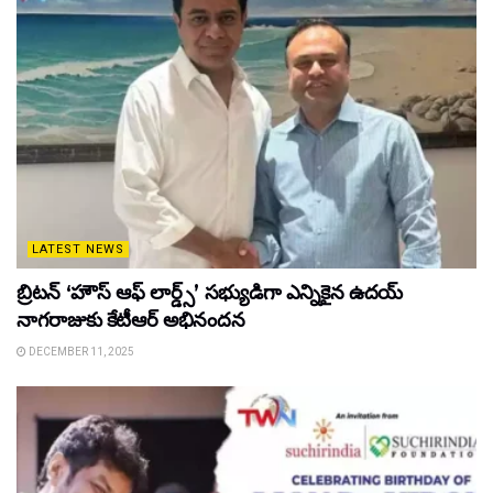
LATEST NEWS
బ్రిటన్ ‘హౌస్ ఆఫ్ లార్డ్స్’ సభ్యుడిగా ఎన్నికైన ఉదయ్
నాగరాజుకు కేటీఆర్ అభినందన
DECEMBER 11, 2025