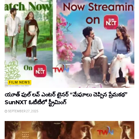
FILM NEWS
యూత్ ఫుల్ లవ్ ఎంటర్ టైనర్ “మేఘాలు చెప్పిన ప్రేమకథ”
SunNXT ఓటీటీలో స్ట్రీమింగ్
SEPTEMBER 27, 2025