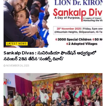
LATEST NEWS
Sankalp Divas : సుచిరిండియా ఫౌండేషన్ ఆధ్వర్యంలో
నవంబర్ 28వ తేదీన ‘సంకల్ప్ దివాస్’
NOVEMBER 26, 2025