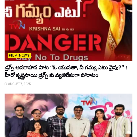
FILM NEWS
డ్రగ్స్ అవగాహన పాట “ఓ యువతా, నీ గమ్య ఎటు వైపు?” :
హీరో కృష్ణసాయి డ్రగ్స్ కు వ్యతిరేకంగా పోరాటం
AUGUST 7, 2025