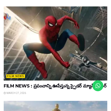
FILM NEWS
FILM NEWS : ప్రపంచాన్ని ఊపేస్తున్న స్పైడర్ మ్యాన్ ట్రైలర్
MARCH 27, 2026