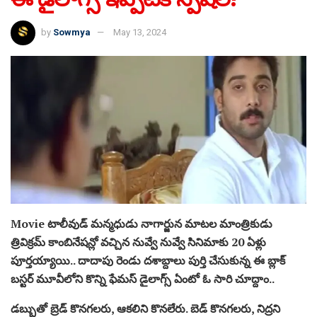
by
Sowmya
May 13, 2024
Movie టాలీవుడ్ మన్మధుడు నాగార్జున మాటల మాంత్రికుడు
త్రివిక్రమ్ కాంబినేషన్లో వచ్చిన నువ్వే నువ్వే సినిమాకు 20 ఏళ్లు
పూర్తయ్యాయి.. దాదాపు రెండు దశాబ్దాలు పుర్తి చేసుకున్న ఈ బ్లాక్
బస్టర్ మూవీలోని కొన్ని ఫేమస్ డైలాగ్స్ ఏంటో ఓ సారి చూద్దాం..
డబ్బుతో బ్రెడ్ కొనగలరు, ఆకలిని కొనలేరు. బెడ్ కొనగలరు, నిద్రని