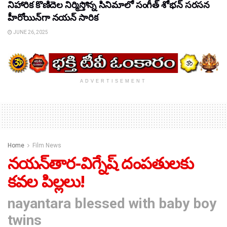
నిహారిక కొణిదెల నిర్మిస్తోన్న సినిమాలో సంగీత్ శోభన్ సరసన
హీరోయిన్‌గా నయన్ సారిక
JUNE 26, 2025
ADVERTISEMENT
Home
Film News
నయన్‌తార-విగ్నేష్‌ దంపతులకు
కవల పిల్లలు!
nayantara blessed with baby boy
twins