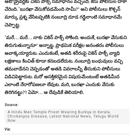
ఆటోడ్రైవర్లకు చికెన్ పాక్స్ సమాధానం వచ్చింది. కేసు పోలీసుల దాకా
చేరింది. ‘బురఖా వేసుకోవడమేంది సామీ?’ అని పోలీసులు కొశ్చన్
మార్కు ప్రశ్న వేసేటప్పటికి నంబూద్రి దూడ గడ్డిలాంటి సమాధానమే
చెప్పాట్ట.
‘మరే… మరే… నాకు చికెన్ పాక్స్ సోకింది. అందుకే, బురఖా వేసుకుని
తిరుగుతున్నానూ’ అన్నాట్ట. ప్రాథమిక పరీక్షల అనంతరం పోలీసులు
అవాక్కయ్యారుట. ఎందుకంటే, అతడి శరీరంపై చికెన్ పాక్స్ వ్యాధి
లక్షణాలు కించిత్ కూడా కనబడలేదుట. నంబూద్రి బంధువులు వచ్చి
తమవాడేనని చెప్పడంతో అతడి వివరాలన్నీ తీసుకుని పోలీసులు
విడిచిపెట్టారుట. మరో ఆసక్తికరమైన విషయమేంటంటే అతడిమీద
ఎలాంటి నేరారోపణలూ లేవుట. మరి, బురఖా ఎందుకు వేసుకు
తిరిగినట్టు?! ఏమో… ఆ దేవుడికే తెలియాలి.
Source:
A Hindu Man Temple Priest Wearing Burkqa in Kerala,
Chickenpox Disease, Latest National News, Telugu World
Now
Via: