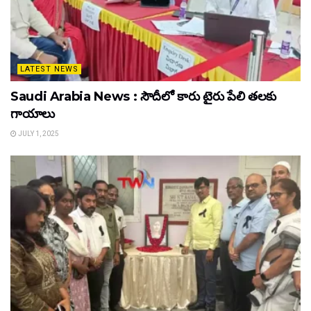
LATEST NEWS
Saudi Arabia News : సౌదీలో కారు టైరు పేలి తలకు
గాయాలు
JULY 1, 2025