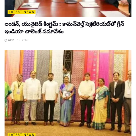
LATEST NEWS
లండన్, యునైటెడ్ కింగ్డమ్ : కామన్‌వెల్త్ సెక్రటేరియట్‌తో గ్రీన్
ఇండియా చాలెంజ్ సమావేశం
APRIL 19, 2026
LATEST NEWS