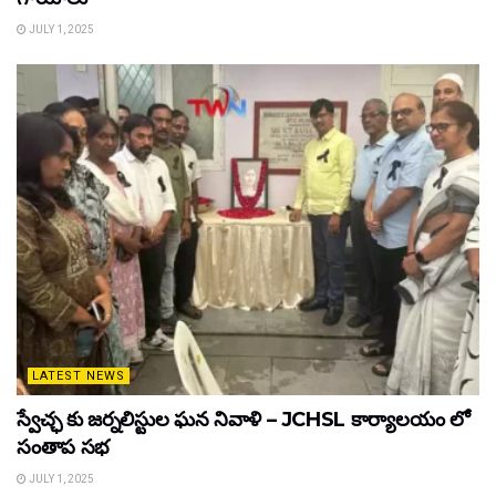
JULY 1, 2025
LATEST NEWS
స్వేచ్ఛ కు జర్నలిస్టుల ఘన నివాళి – JCHSL కార్యాలయం లో
సంతాప సభ
JULY 1, 2025