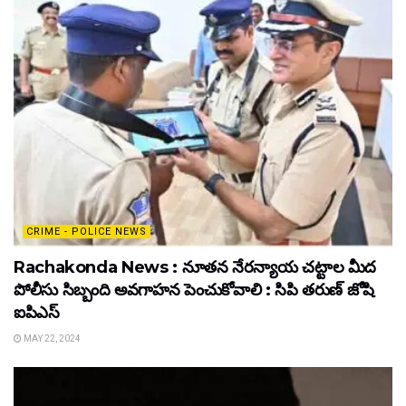
CRIME - POLICE NEWS
Rachakonda News : నూతన నేరన్యాయ చట్టాల మీద
పోలీసు సిబ్బంది అవగాహన పెంచుకోవాలి : సిపి తరుణ్ జోషి
ఐపిఎస్
MAY 22, 2024