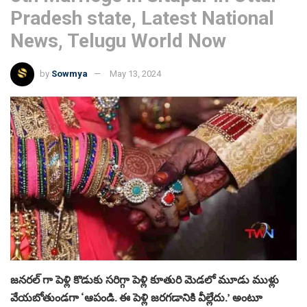
Pradesh state, Latest National
News, Telugu World Now
by
Sowmya
May 13, 2024
జనరల్ గా పెళ్లి కొడుకు సరిగ్గా పెళ్లి కూతురి మెడలో మూడు ముళ్లు
వేయబోతుండగా ‘ఆపండి. ఈ పెళ్లి జరగడానికి వీల్లేదు.’ అంటూ