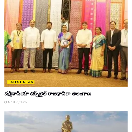
LATEST NEWS
దక్షిణాసియా టెక్స్‌టైల్ రాజధానిగా తెలంగాణ
APRIL 3, 2026