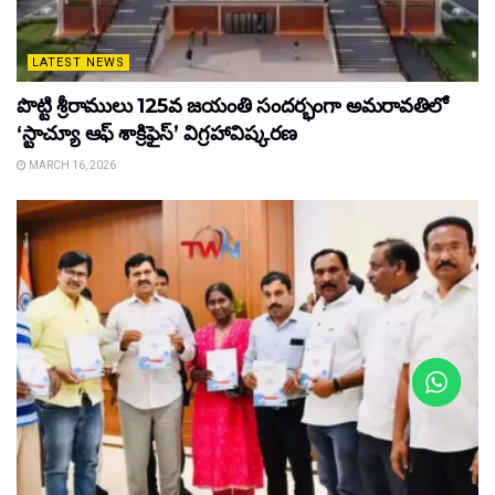
LATEST NEWS
పొట్టి శ్రీరాములు 125వ జయంతి సందర్భంగా అమరావతిలో
‘స్టాచ్యూ ఆఫ్ శాక్రిఫైస్’ విగ్రహావిష్కరణ
MARCH 16, 2026