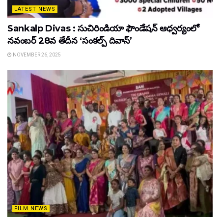
LATEST NEWS
Sankalp Divas : సుచిరిండియా ఫౌండేషన్ ఆధ్వర్యంలో
నవంబర్ 28వ తేదీన ‘సంకల్ప్ దివాస్’
NOVEMBER 26, 2025
FILM NEWS