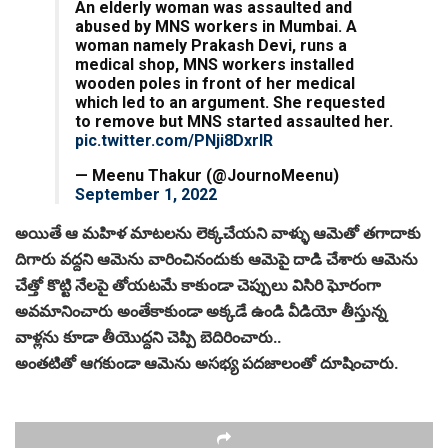
An elderly woman was assaulted and
abused by MNS workers in Mumbai. A
woman namely Prakash Devi, runs a
medical shop, MNS workers installed
wooden poles in front of her medical
which led to an argument. She requested
to remove but MNS started assaulted her.
pic.twitter.com/PNji8DxrIR
— Meenu Thakur (@JournoMeenu)
September 1, 2022
అయితే ఆ మహిళ మాటలను లెక్కచేయని వాళ్ళు ఆమెతో తగాదాకు
దిగారు వద్దని ఆమెను వారించినందుకు ఆమెపై దాడి చేశారు ఆమెను
చేత్తో కొట్టి నేలపై తోయటమే కాకుండా చెప్పులు విసిరి ఘోరంగా
అవమానించారు అంతేకాకుండా అక్కడే ఉండి వీడియో తీస్తున్న
వాళ్లను కూడా తీయొద్దని చెప్పి బెదిరించారు..
అంత‌టితో ఆగ‌కుండా ఆమెను అస‌భ్య ప‌ద‌జాలంతో దూషించారు.