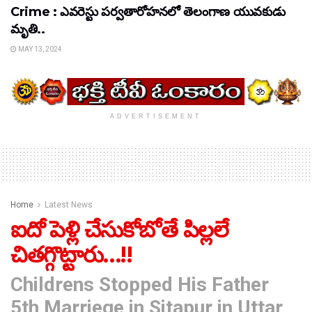
Crime : ఎవరెస్టు పర్వతారోహనలో తెలంగాణ యువకుడు
మృతి..
MAY 13, 2024
ADVERTISEMENT
Home
Latest News
ఐదో పెళ్లి చేసుకోబోతే పిల్లలే
చితగ్గొట్టారు…!!
Childrens Stopped His Father
5th Marriege in Sitapur in Uttar