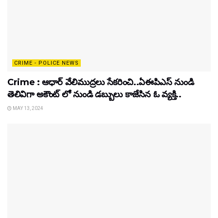
CRIME - POLICE NEWS
Crime : ఆధార్ వేలిముద్రలు సేకరించి..ఏఈపిఎస్ నుండి
తెలివిగా అకౌంట్ లో నుండి డబ్బులు కాజేసిన ఓ వ్యక్తి..
MAY 13, 2024