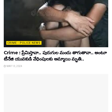
CRIME - POLICE NEWS
Crime : ప్రేమిస్తావా.. పురుగుల మందు తాగుతావా.. అంటూ
టీనేజి యువకుడి వేధింపులకు అమ్మాయి మృతి..
MAY 13, 2024