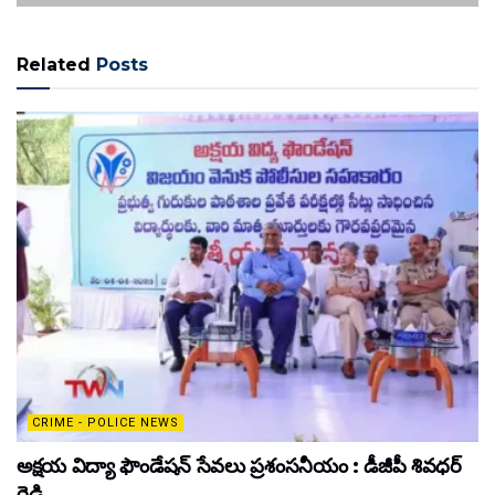
Related
Posts
CRIME - POLICE NEWS
అక్షయ విద్యా ఫౌండేషన్ సేవలు ప్రశంసనీయం : డీజీపీ శివధర్
రెడ్డి