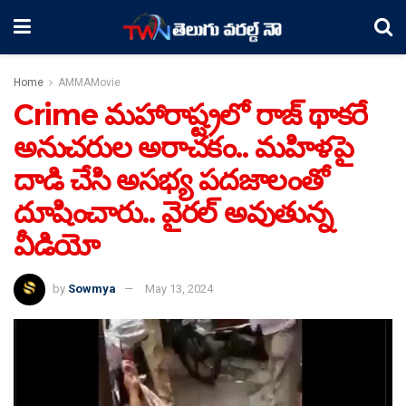
Home
AMMAMovie
Crime మహారాష్ట్రలో రాజ్ థాకరే
అనుచరుల అరాచకం.. మహిళపై
దాడి చేసి అసభ్య పదజాలంతో
దూషించారు.. వైరల్ అవుతున్న
వీడియో
by
Sowmya
May 13, 2024