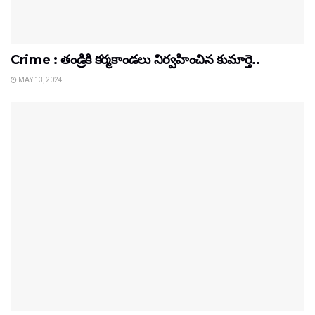
Crime : తండ్రికి కర్మకాండలు నిర్వహించిన కుమార్తె..
MAY 13, 2024