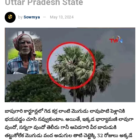
Uttar Pradesh State
by
Sowmya
May 13, 2024
బాపుగారి కార్టూన్లలో గెడ కర్ర లాంటి మొగుడు లావుపాటి పెళ్లానికి
భయపడ్డం చూసి నవ్వుకుంటాం. అయితే, ఇక్కడ భార్యామణి లావుగా
వుందో, సన్నగా వుందో తెలీదు గానీ ఆవిడగారి వీర బాదుడుకి
తట్టుకోలేక మొగుడు వంద అడుగుల తాటి చెట్టెక్కి 32 రోజులు అక్కడే