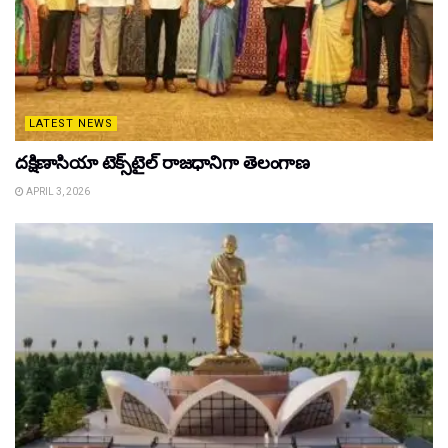
LATEST NEWS
దక్షిణాసియా టెక్స్‌టైల్ రాజధానిగా తెలంగాణ
APRIL 3, 2026