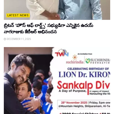
LATEST NEWS
బ్రిటన్ ‘హౌస్ ఆఫ్ లార్డ్స్’ సభ్యుడిగా ఎన్నికైన ఉదయ్
నాగరాజుకు కేటీఆర్ అభినందన
DECEMBER 11, 2025