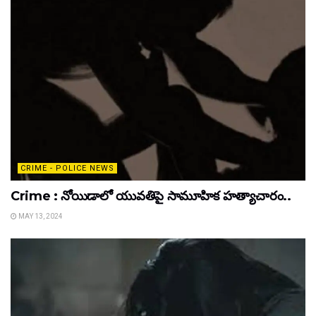
CRIME - POLICE NEWS
Crime : నోయిడాలో యువతిపై సామూహిక హత్యాచారం..
MAY 13, 2024