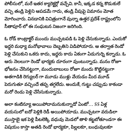
పోలీసులో, మరే ఇతర క్యారెక్టర్లో వచ్చేవి. కానీ, ఇక్కడ కన్న కొడుకులే
వచ్చి తండ్రి పెళ్లిని ఆపడమే గాదు, తండ్రి వీపుపై విమానం మోత
మోగించారు. వినడానికి విచిత్రంగానే వున్నా ఉత్తర ప్రదేశ్ రాష్ట్రంలోని
సీతాపూర్ లో ఈ సంఘటన నిజంగా జరిగింది.
ఓ రోడ్ కాంట్రాక్టర్ ముందు ముచ్చటపడి ఓ పెళ్లి చేసుకున్నాడు. ఎందుకో
ఇద్దరి మధ్యా మనోభావాలు దెబ్బతిని విడిపోయారు. ఆ తర్వాత రెండో
పెళ్లి చేసుకుని ఒకరు కాదు, ఇద్దరు కాదు ఏకంగా ఏడుగుర్ని కన్నాడు. ఓ
ఆరు నెలలుగా రెండో భార్యకు దూరంగా వుంటున్నాడు. మనం రోజూ
భోజనం చేసినట్టుగా, మందుబాబులు రోజూ మందు కొట్టినట్టుగా
అతగాడికి రెగ్యులర్ గా మూడు ముళ్లు వేయడం మీద మూడ్
పెరుగుతూ వచ్చిందే తప్ప తగ్గలేదు. అందుకే, గుట్టు చప్పుడు కాకండా
మరో రెండు పెళ్లి చేసేసుకున్నాడు.
అలా కంటిన్యూ అయిపోదామనుకున్నాడో ఏంటో… 55 ఏళ్ల
వయసులో ఐదో పెళ్లికి రెడీ అయిపోయాడు. ముచ్చటగా వరుడిలా
ముస్తాబై ఇక పెళ్లి పీటలెక్కి వధువు మెడలో తాళి కట్టబోతూండగా ఈ
విషయం కాస్తా అతడి రెండో భార్యకూ, పిల్లలకూ, బంధువులకూ