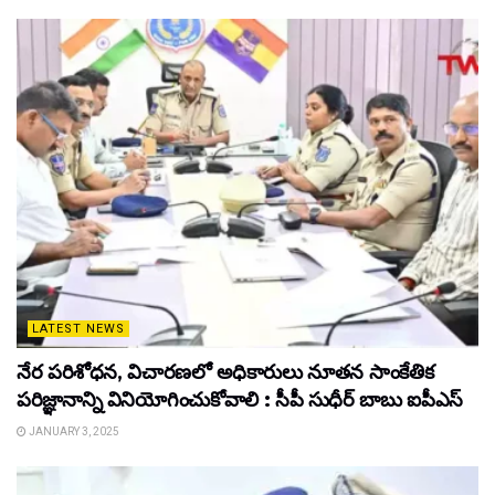
LATEST NEWS
నేర పరిశోధన, విచారణలో అధికారులు నూతన సాంకేతిక
పరిజ్ఞానాన్ని వినియోగించుకోవాలి : సీపీ సుధీర్ బాబు ఐపీఎస్
JANUARY 3, 2025