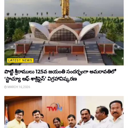
LATEST NEWS
పొట్టి శ్రీరాములు 125వ జయంతి సందర్భంగా అమరావతిలో
‘స్టాచ్యూ ఆఫ్ శాక్రిఫైస్’ విగ్రహావిష్కరణ
MARCH 16, 2026