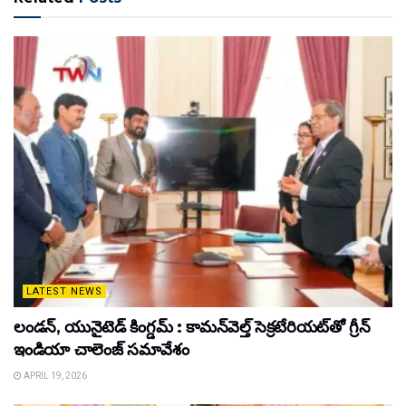
LATEST NEWS
లండన్, యునైటెడ్ కింగ్డమ్ : కామన్‌వెల్త్ సెక్రటేరియట్‌తో గ్రీన్
ఇండియా చాలెంజ్ సమావేశం
APRIL 19, 2026