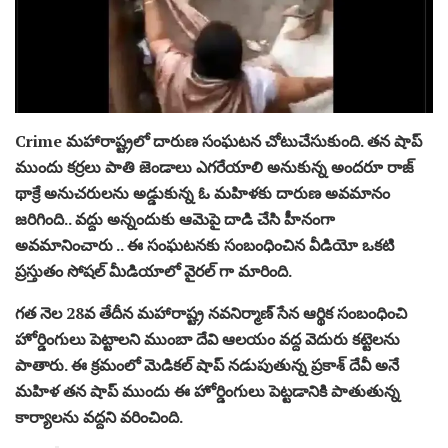
Crime మహారాష్ట్రలో దారుణ సంఘటన చోటుచేసుకుంది. తన షాప్
ముందు కర్రలు పాతి జెండాలు ఎగరేయాలి అనుకున్న అందరూ రాజ్
థాక్రే అనుచరులను అడ్డుకున్న ఓ మహిళకు దారుణ అవమానం
జరిగింది.. వద్దు అన్నందుకు ఆమెపై దాడి చేసి హీనంగా
అవమానించారు .. ఈ సంఘటనకు సంబంధించిన వీడియో ఒకటి
ప్రస్తుతం సోషల్ మీడియాలో వైరల్ గా మారింది.
గత నెల 28వ తేదీన మ‌హారాష్ట్ర న‌వ‌నిర్మాణ్ సేన ఆర్థిక సంబంధించి
హోర్డింగులు పెట్టాలని ముంబా దేవి ఆల‌యం వ‌ద్ద వెదురు క‌ట్టెల‌ను
పాతారు. ఈ క్రమంలో మెడికల్ షాప్ నడుపుతున్న ప్రకాశ్‌ దేవీ అనే
మహిళ తన షాప్ ముందు ఈ హోర్డింగులు పెట్టడానికి పాతుతున్న
కార్యాలను వద్దని వరించింది.