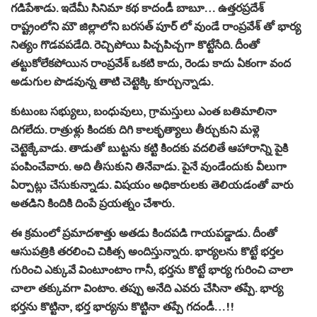
గడిపేశాడు. ఇదేమీ సినిమా కథ కాదండీ బాబూ… ఉత్తరప్రదేశ్
రాష్ట్రంలోని మౌ జిల్లాలోని బరసత్ పూర్ లో వుండే రాంప్రవేశ్ తో భార్య
నిత్యం గొడవపడేది. రెచ్చిపోయి పిచ్చపిచ్చగా కొట్టేసేది. దీంతో
తట్టుకోలేకపోయిన రాంప్రవేశ్ ఒకటి కాదు, రెండు కాదు ఏకంగా వంద
అడుగుల పొడవున్న తాటి చెట్టెక్కి కూర్చున్నాడు.
కుటుంబ సభ్యులు, బంధువులు, గ్రామస్తులు ఎంత బతిమాలినా
దిగలేదు. రాత్రుళ్లు కిందకు దిగి కాలకృత్యాలు తీర్చుకుని మళ్లె
చెట్టెక్కేవాడు. తాడుతో బుట్టను కట్టి కిందకు వదలితే ఆహారాన్ని పైకి
పంపించేవారు. అది తీసుకుని తినేవాడు. పైనే వుండేందుకు వీలుగా
ఏర్పాట్లు చేసుకున్నాడు. విషయం అధికారులకు తెలియడంతో వారు
అతడిని కిందికి దింపే ప్రయత్నం చేశారు.
ఈ క్రమంలో ప్రమాదశాత్తు అతడు కిందపడి గాయపడ్డాడు. దీంతో
ఆసుపత్రికి తరలించి చికిత్స అందిస్తున్నారు. భార్యలను కొట్టే భర్తల
గురించి ఎక్కువే వింటూంటాం గానీ, భర్తను కొట్టే భార్య గురించి చాలా
చాలా తక్కువగా వింటాం. తప్పు అనేది ఎవరు చేసినా తప్పే. భార్య
భర్తను కొట్టినా, భర్త భార్యను కొట్టినా తప్పే గదండీ…!!