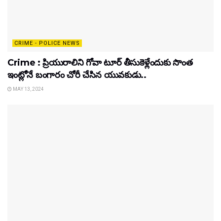
CRIME - POLICE NEWS
Crime : ప్రియురాలిని గోవా టూర్ తీసుకెళ్లేందుకు సొంత
ఇంట్లోనే బంగారం చోరీ చేసిన యువకుడు..
MAY 13, 2024