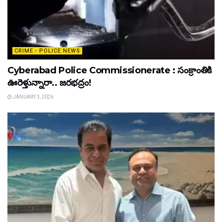
CRIME - POLICE NEWS
Cyberabad Police Commissionerate : సంక్రాంతికి
ఊరెళ్తున్నారా.. జరభద్రం!
JANUARY 3, 2026