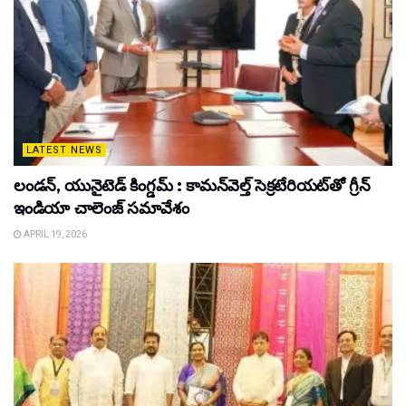
LATEST NEWS
లండన్, యునైటెడ్ కింగ్డమ్ : కామన్‌వెల్త్ సెక్రటేరియట్‌తో గ్రీన్
ఇండియా చాలెంజ్ సమావేశం
APRIL 19, 2026