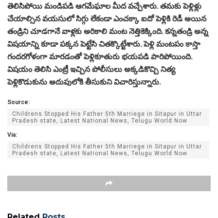
తెలిసిపోయి మండిపడి ఆగమేఘాల మీద వచ్చేశారు. తమకు పెళ్లిళ్లు
చేయాల్సిన వయసులో సిగ్గు లేకండా ఎంచక్కా ఐదో పెళ్లికి రెడీ అయిన
తండ్రిని చూడగానే వాళ్లకు అరికాలి మంట నెత్తికెక్కింది. కన్నతండ్రి అన్న
విషయాన్ని కూడా పక్కన పెట్టేసి చితక్కొట్టేశారు. పెళ్లి మంటపం కాస్తా
గందరగోళంగా మారడంతో పెళ్లికూతురు భయపడి పారిపోయింది.
విషయం తెలిసి ఎంట్రీ ఇచ్చిన పోలీసులు అక్కడికొచ్చి నిత్య
పెళ్లికొడుకును అదుపులోకి తీసుకుని విచారిస్తున్నారు.
Source:
Childrens Stopped His Father 5th Marriege in Sitapur in Uttar
Pradesh state, Latest National News, Telugu World Now
Via:
Childrens Stopped His Father 5th Marriege in Sitapur in Uttar
Pradesh state, Latest National News, Telugu World Now
Related
Posts