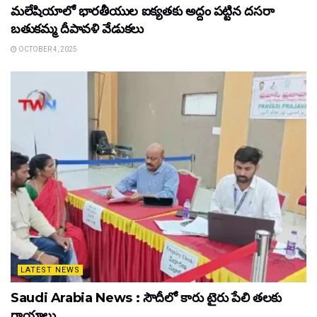
మలేషియాలో భారతీయుల ఐక్యతకు అద్దం పట్టిన దసరా
బతుకమ్మ దీపావళి వేడుకలు
OCTOBER 4, 2025
LATEST NEWS
Saudi Arabia News : సౌదీలో కారు టైరు పేలి తలకు
గాయాలు