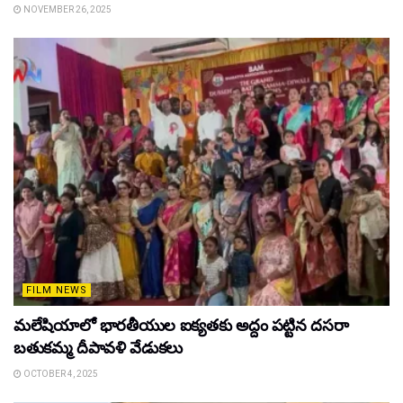
NOVEMBER 26, 2025
FILM NEWS
మలేషియాలో భారతీయుల ఐక్యతకు అద్దం పట్టిన దసరా
బతుకమ్మ దీపావళి వేడుకలు
OCTOBER 4, 2025