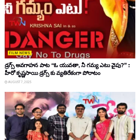
FILM NEWS
డ్రగ్స్ అవగాహన పాట “ఓ యువతా, నీ గమ్య ఎటు వైపు?” :
హీరో కృష్ణసాయి డ్రగ్స్ కు వ్యతిరేకంగా పోరాటం
AUGUST 7, 2025