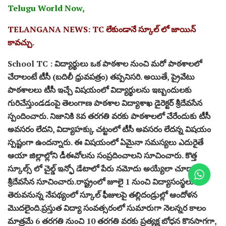
Telugu World Now,
TELANGANA NEWS: TC లేకుండానే స్కూల్ లో జాయిన్
కావచ్చు.
School TC : విద్యార్థులు ఒక పాఠశాల నుంచి మరో పాఠశాలలో
చేరాలంటే టీసీ (బదిలీ ధ్రువపత్రం) తప్పనిసరి. అయితే, ప్రైవేటు
పాఠశాలలు టీసీ ఇచ్చే విషయంలో విద్యార్థులను ఇబ్బందులకు
గురిచేస్తుండడంపై తెలంగాణ పాఠశాల విద్యాశాఖ డైరెక్టర్ శ్రీదేవసేన
స్పందించారు. నిజానికి 8వ తరగతి వరకు పాఠశాలలో చేరేందుకు టీసీ
అవసరం లేదని, విద్యాహక్కు చట్టంలో టీసీ అవసరం లేదన్న విషయం
స్పష్టంగా ఉందన్నారు. ఈ విషయంలో ఏమైనా సమస్యలు ఎదురైతే
ఆయా జిల్లాల్లోని డీఈవోలను సంప్రదించాలని సూచించారు. కొత్త
స్కూల్స్ లో చైల్డ్ ఇన్ఫో డేటాలో పేరు నమోదు అయ్యేలా చూడాలని
శ్రీదేవసేన సూచించారు.రాష్ట్రంలో జూలై 1 నుంచి విద్యాసంస్థలు
తెరువనున్న నేపథ్యంలో స్కూల్ ఫీజులపై తల్లిదండ్రుల్లో ఆందోళన
మొదలైంది.ప్రస్తుత విద్యా సంవత్సరంలో సుమారుగా నెలన్నర కాలం
మాత్రమే 6 తరగతి నుంచి 10 తరగతి వరకు ప్రత్యక్ష బోధన కొనసాగగా,