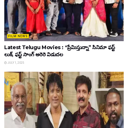
FILM NEWS
Latest Telugu Movies : “ప్రేమిస్తున్నా” సినిమా ఫస్ట్
లుక్, ఫస్ట్ సాంగ్ అరెరె విడుదల
JULY 1, 2025