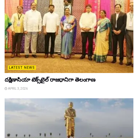
LATEST NEWS
దక్షిణాసియా టెక్స్‌టైల్ రాజధానిగా తెలంగాణ
APRIL 3, 2026