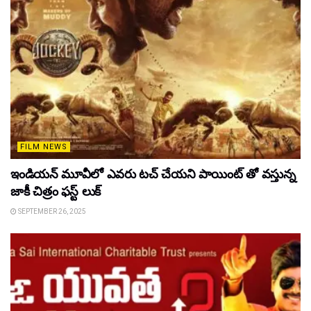
FILM NEWS
ఇండియన్ మూవీలో ఎవరు టచ్ చేయని పాయింట్ తో వస్తున్న
జాకీ చిత్రం ఫస్ట్ లుక్
SEPTEMBER 26, 2025