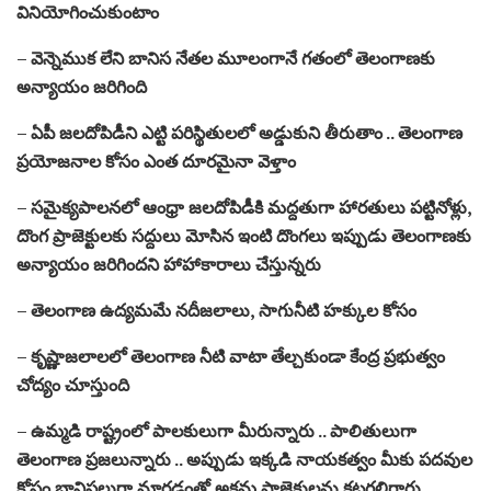
వినియోగించుకుంటాం
– వెన్నెముక లేని బానిస నేతల మూలంగానే గతంలో తెలంగాణకు
అన్యాయం జరిగింది
– ఏపీ జలదోపిడీని ఎట్టి పరిస్థితులలో అడ్డుకుని తీరుతాం .. తెలంగాణ
ప్రయోజనాల కోసం ఎంత దూరమైనా వెళ్తాం
– సమైక్యపాలనలో ఆంధ్రా జలదోపిడీకి మద్దతుగా హారతులు పట్టినోళ్లు,
దొంగ ప్రాజెక్టులకు సద్దులు మోసిన ఇంటి దొంగలు ఇప్పుడు తెలంగాణకు
అన్యాయం జరిగిందని హాహాకారాలు చేస్తున్నరు
– తెలంగాణ ఉద్యమమే నదీజలాలు, సాగునీటి హక్కుల కోసం
– కృష్ణాజలాలలో తెలంగాణ నీటి వాటా తేల్చకుండా కేంద్ర ప్రభుత్వం
చోద్యం చూస్తుంది
– ఉమ్మడి రాష్ట్రంలో పాలకులుగా మీరున్నారు .. పాలితులుగా
తెలంగాణ ప్రజలున్నారు .. అప్పుడు ఇక్కడి నాయకత్వం మీకు పదవుల
కోసం బానిసలుగా మారడంతో అక్రమ ప్రాజెక్టులను కట్టగలిగారు