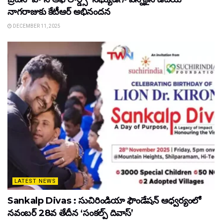
నాగరాజుకు కేటీఆర్ అభినందన
DECEMBER 11, 2025
LATEST NEWS
Sankalp Divas : సుచిరిండియా ఫౌండేషన్ ఆధ్వర్యంలో
నవంబర్ 28వ తేదీన ‘సంకల్ప్ దివాస్’