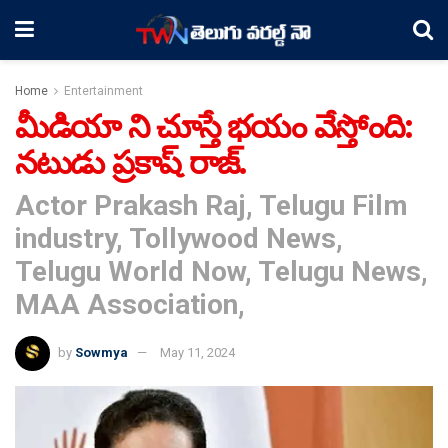
Home
Entertainment
మీడియా ని చూస్తే భయం వేస్తోంది:
నటుడు ప్రకాష్ రాజ్.
Actor Prakash Raj, Telugu Film
industry, Tollywood News,
Telugu World Now, Telugu News,
MAA Association,
by
Sowmya
May 11, 2024