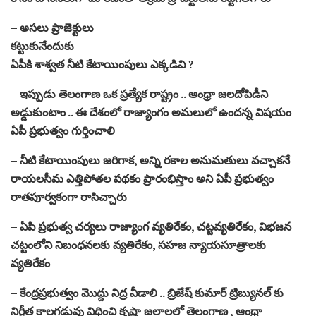
– అసలు ప్రాజెక్టులు
కట్టుకునేందుకు
ఏపీకి శాశ్వత నీటి కేటాయింపులు ఎక్కడివి ?
– ఇప్పుడు తెలంగాణ ఒక ప్రత్యేక రాష్ట్రం .. ఆంధ్రా జలదోపిడీని
అడ్డుకుంటాం .. ఈ దేశంలో రాజ్యాంగం అమలులో ఉందన్న విషయం
ఏపీ ప్రభుత్వం గుర్తించాలి
– నీటి కేటాయింపులు జరిగాక, అన్ని రకాల అనుమతులు వచ్చాకనే
రాయలసీమ ఎత్తిపోతల పథకం ప్రారంభిస్తాం అని ఏపీ ప్రభుత్వం
రాతపూర్వకంగా రాసిచ్చారు
– ఏపి ప్రభుత్వ చర్యలు రాజ్యాంగ వ్యతిరేకం, చట్టవ్యతిరేకం, విభజన
చట్టంలోని నిబంధనలకు వ్యతిరేకం, సహజ న్యాయసూత్రాలకు
వ్యతిరేకం
– కేంద్రప్రభుత్వం మొద్దు నిద్ర వీడాలి .. బ్రిజేష్ కుమార్ ట్రిబ్యునల్ కు
నిర్ణీత కాలగడువు విధించి కృష్ణా జలాలలో తెలంగాణ , ఆంధ్రా