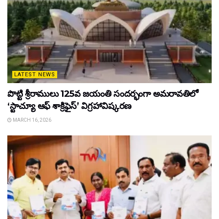
LATEST NEWS
పొట్టి శ్రీరాములు 125వ జయంతి సందర్భంగా అమరావతిలో
‘స్టాచ్యూ ఆఫ్ శాక్రిఫైస్’ విగ్రహావిష్కరణ
MARCH 16, 2026