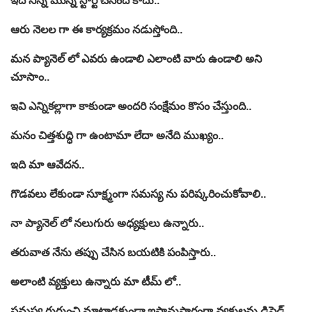
ఇది నిన్న మొన్న స్టార్ట్ చేసింది కాదు..
ఆరు నెలల గా ఈ కార్యక్రమం నడుస్తోంది..
మన ప్యానెల్ లో ఎవరు ఉండాలి ఎలాంటి వారు ఉండాలి అని
చూసాం..
ఇవి ఎన్నికల్లాగా కాకుండా అందరి సంక్షేమం కొసం చేస్తుంది..
మనం చిత్తశుద్ధి గా ఉంటామా లేదా అనేది ముఖ్యం..
ఇది మా ఆవేదన..
గొడవలు లేకుండా సూక్ష్మంగా సమస్య ను పరిష్కరించుకోవాలి..
నా ప్యానెల్ లో నలుగురు అధ్యక్షులు ఉన్నారు..
తరువాత నేను తప్పు చేసిన బయటికి పంపిస్తారు..
అలాంటి వ్యక్తులు ఉన్నారు మా టీమ్ లో..
సమస్య గురుంచి మాట్లాడకుండా ఇష్టానుసారంగా వ్యక్తులను డిసైడ్