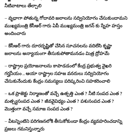
నీటివాటాలు తేల్చాలి
– వృధాగా పోతున్న గోదావరి జలాలను సద్వినియోగం చేసుకుందామని
ముఖ్యమంత్రి కేసీఆర్ గారు ఏపీ ముఖ్యమంత్రి జగన్ కు స్నేహ హస్తం
అందించారు
– కేసీఆర్ గారు దూరదృష్టితో చేసిన సూచనలను వదిలేసి కృష్ణా
జలాలను అన్యాయంగా తీసుకుపోతామనడం మిత్ర ద్రోహమే
– రాష్ట్రాల ప్రయోజనాలను కాపాడడంలో కేంద్ర ప్రభుత్వ వైఖరి
గర్హనీయం .. ఆయా రాష్ట్రాల సహజ వనరులు సద్వినియోగం
చేసుకునేందుకు కేంద్రం సమస్యలు పరిష్కరించి సహకరించాలి
– ఒక ప్రాజెక్టు నిర్మాణంతో వచ్చే ఉత్పత్తి ఎంత ? నీటి సంపద ఎంత ?
మత్స్యసంపద ఎంత ? జీవవైవిధ్యం ఎంత ? పశుసంపద ఎంత ?
మొత్తంగా వచ్చే సమాజ సంపద ఎంత ?
– వీటన్నింటిని పరిగణనలోకి తీసుకోకుండా కేంద్రం వ్యవహరించడాన్ని
ప్రజలు గమనిస్తున్నారు