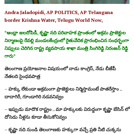
Andra Jaladopidi, AP POLITICS, AP Telangana
border Krishna Water, Telugu World Now,
*ఆంధ్రా జలదోపిడీ, కృష్ణా నది పరివాహక ప్రాంతంలో అక్రమ ప్రాజెక్టుల
నిర్మాణంపై రేవల్లి మండలకేంద్రంలో రైతువేదిక ప్రారంభించిన సంధర్భంగా
నిప్పులు చెరిగిన రాష్ట్ర వ్యవసాయ శాఖా మంత్రి సింగిరెడ్డి నిరంజన్ రెడ్డి
గారు*
తెలంగాణ ప్రయోజనాల విషయంలో నాడు కాంగ్రెస్, నేడు బీజేపీ
నేతలది సైంధవపాత్ర
– హక్కు లేకుండా అక్రమంగా ప్రాజెక్టులు నిర్మిస్తామంటే పాతరేస్తాం ..
దాదాగిరీ, గూండాగిరి నడవనివ్వం
– ఇప్పుడు మాదొక రాష్ట్రం .. మా హక్కులకు విరుద్దంగా కృష్ణా బేసిన్ లో
దోసెడు నీళ్లను కూడా తీసుకోనివ్వం
– కృష్ణా నది నుండి తెలంగాణకు హక్కుగా వచ్చే ప్రతి నీటి చుక్కను