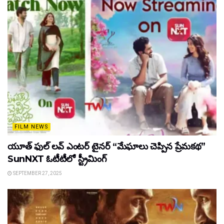
FILM NEWS
యూత్ ఫుల్ లవ్ ఎంటర్ టైనర్ “మేఘాలు చెప్పిన ప్రేమకథ”
SunNXT ఓటీటీలో స్ట్రీమింగ్
SEPTEMBER 27, 2025