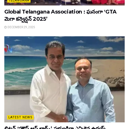
TELANGANA
Global Telangana Association : ఘనంగా ‘GTA
మెగా కన్వెన్షన్ 2025’
DECEMBER 29, 2025
LATEST NEWS
బ్రిటన్ ‘హౌస్ ఆఫ్ లార్డ్స్’ సభ్యుడిగా ఎన్నికైన ఉదయ్