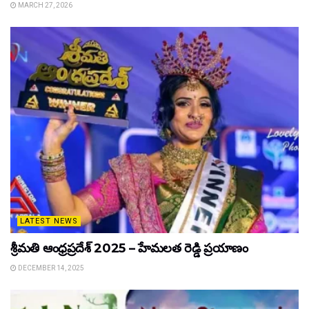
MARCH 27, 2026
LATEST NEWS
శ్రీమతి ఆంధ్రప్రదేశ్ 2025 – హేమలత రెడ్డి ప్రయాణం
DECEMBER 14, 2025