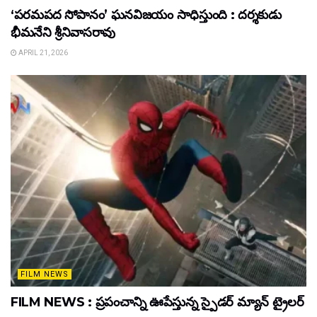
‘పరమపద సోపానం’ ఘనవిజయం సాధిస్తుంది : దర్శకుడు
భీమనేని శ్రీనివాసరావు
APRIL 21, 2026
FILM NEWS
FILM NEWS : ప్రపంచాన్ని ఊపేస్తున్న స్పైడర్ మ్యాన్ ట్రైలర్