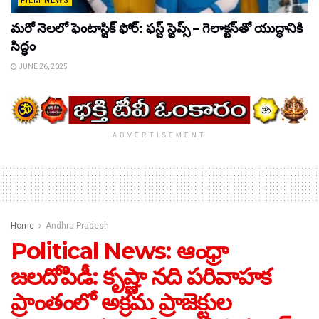
FILM NEWS
మరో నెలలో ఫెంటాస్టిక్ ఫోర్: ఫస్ట్ స్టెప్స్ – గెలాక్టస్‌తో యుద్ధానికి
సిద్ధం
JUNE 26, 2025
ADVERTISEMENT
Home
Andhra Pradesh
Political News: ఆంధ్రా
జలదోపిడీ: కృష్ణా నది పరివాహక
ప్రాంతంలో అక్రమ ప్రాజెక్టుల