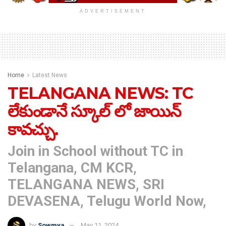
ADVERTISEMENT
Home
Latest News
TELANGANA NEWS: TC
లేకుండానే స్కూల్ లో జాయిన్
కావచ్చు.
Join in School without TC in
Telangana, CM KCR,
TELANGANA NEWS, SRI
DEVASENA, Telugu World Now,
by
Sowmya
May 11, 2024