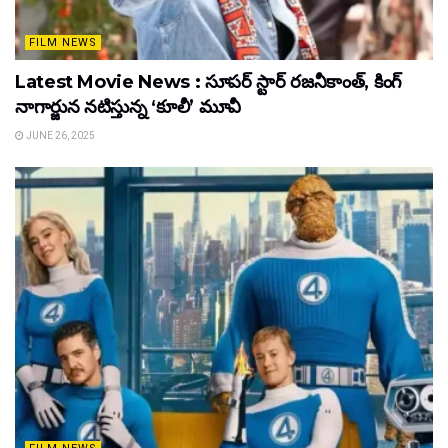
FILM NEWS
Latest Movie News : సూపర్ స్టార్ రజనీకాంత్, కింగ్
నాగార్జున నటిస్తున్న ‘కూలీ’ మూవీ
JUNE 26, 2025