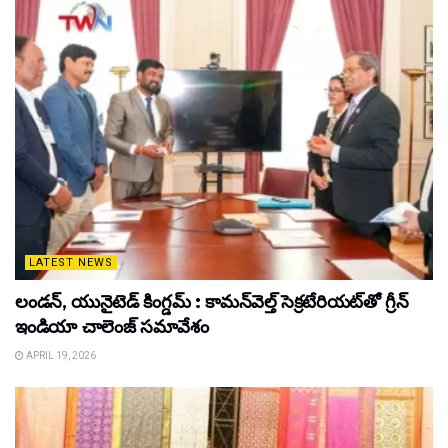
LATEST NEWS
లండన్, యునైటెడ్ కింగ్డమ్ : కామన్‌వెల్త్ సెక్రటేరియట్‌తో గ్రీన్
ఇండియా చాలెంజ్ సమావేశం
APRIL 19, 2026