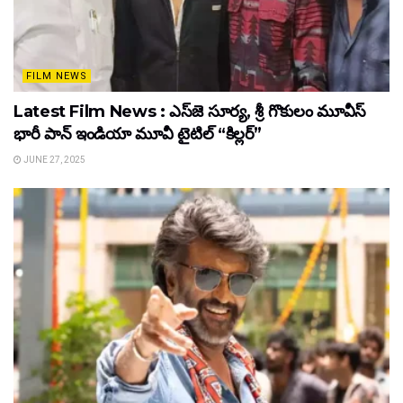
FILM NEWS
Latest Film News : ఎస్‌జె సూర్య, శ్రీ గొకులం మూవీస్‌
భారీ పాన్‌ ఇండియా మూవీ టైటిల్ “కిల్లర్”
JUNE 27, 2025