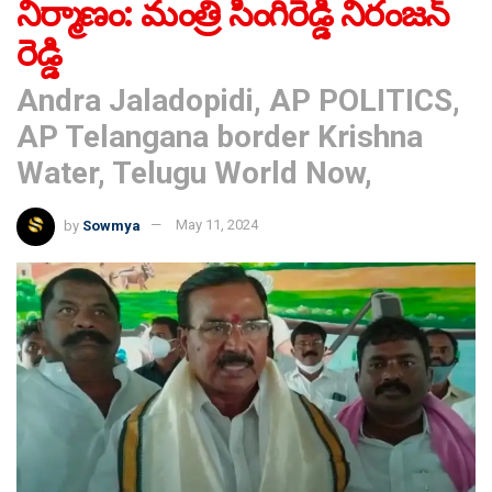
నిర్మాణం: మంత్రి సింగిరెడ్డి నిరంజన్
రెడ్డి
Andra Jaladopidi, AP POLITICS,
AP Telangana border Krishna
Water, Telugu World Now,
by
Sowmya
May 11, 2024