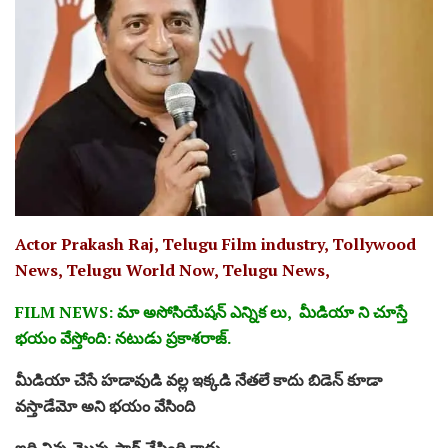
Actor Prakash Raj, Telugu Film industry, Tollywood
News, Telugu World Now, Telugu News,
FILM NEWS: మా అసోసియేషన్ ఎన్నిక లు, మీడియా ని చూస్తే
భయం వేస్తోంది: నటుడు ప్రకాశరాజ్.
మీడియా చేసే హడావుడి వల్ల ఇక్కడి నేతలే కాదు బిడెన్ కూడా
వస్తాడేమో అని భయం వేసింది