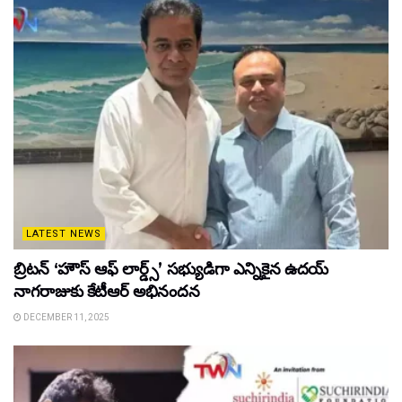
LATEST NEWS
బ్రిటన్ ‘హౌస్ ఆఫ్ లార్డ్స్’ సభ్యుడిగా ఎన్నికైన ఉదయ్
నాగరాజుకు కేటీఆర్ అభినందన
DECEMBER 11, 2025