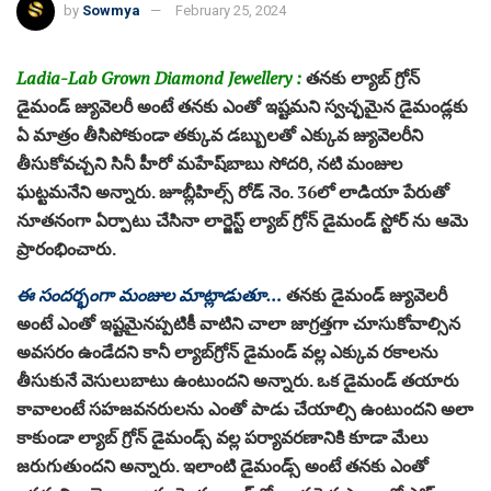
by
Sowmya
February 25, 2024
Ladia-Lab Grown Diamond Jewellery :
తనకు ల్యాబ్‌ గ్రోన్‌
డైమండ్‌ జ్యువెలరీ అంటే తనకు ఎంతో ఇష్టమని స్వచ్ఛమైన డైమండ్లకు
ఏ మాత్రం తీసిపోకుండా తక్కువ డబ్బులతో ఎక్కువ జ్యువెలరీని
తీసుకోవచ్చని సినీ హీరో మహేష్‌బాబు సోదరి, నటి మంజుల
ఘట్టమనేని అన్నారు. జూబ్లీహిల్స్‌ రోడ్‌ నెం. 36లో లాడియా పేరుతో
నూతనంగా ఏర్పాటు చేసినా లార్జెస్ట్‌ ల్యాబ్‌ గ్రోన్‌ డైమండ్‌ స్టోర్‌ ను ఆమె
ప్రారంభించారు.
ఈ సందర్భంగా మంజుల మాట్లాడుతూ…
తనకు డైమండ్‌ జ్యువెలరీ
అంటే ఎంతో ఇష్టమైనప్పటికీ వాటిని చాలా జాగ్రత్తగా చూసుకోవాల్సిన
అవసరం ఉండేదని కానీ ల్యాబ్‌గ్రోన్‌ డైమండ్‌ వల్ల ఎక్కువ రకాలను
తీసుకునే వెసులుబాటు ఉంటుందని అన్నారు. ఒక డైమండ్‌ తయారు
కావాలంటే సహజవనరులను ఎంతో పాడు చేయాల్సి ఉంటుందని అలా
కాకుండా ల్యాబ్‌ గ్రోన్‌ డైమండ్స్‌ వల్ల పర్యావరణానికి కూడా మేలు
జరుగుతుందని అన్నారు. ఇలాంటి డైమండ్స్‌ అంటే తనకు ఎంతో