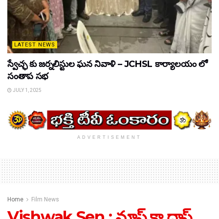
LATEST NEWS
స్వేచ్ఛ కు జర్నలిస్టుల ఘన నివాళి – JCHSL కార్యాలయం లో
సంతాప సభ
JULY 1, 2025
ADVERTISEMENT
Home
Film News
Vishwak Sen : మాస్ కా దాస్