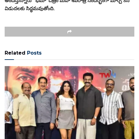
అందిస్తున్నారు ‘భీమా’ చిత్రం మహా శివరాత్రి సందర్భంగా మార్చి 8న
విడుదలకు సిద్ధమవుతోంది.
Related
Posts