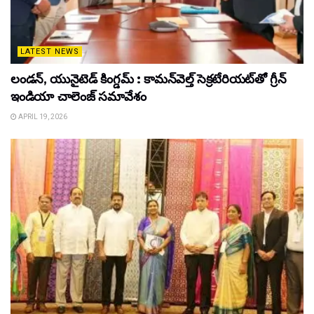
LATEST NEWS
లండన్, యునైటెడ్ కింగ్డమ్ : కామన్‌వెల్త్ సెక్రటేరియట్‌తో గ్రీన్
ఇండియా చాలెంజ్ సమావేశం
APRIL 19, 2026