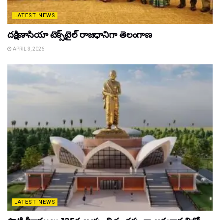
LATEST NEWS
దక్షిణాసియా టెక్స్‌టైల్ రాజధానిగా తెలంగాణ
APRIL 3, 2026
LATEST NEWS