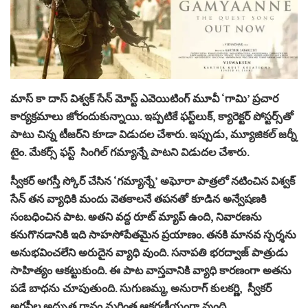
మాస్ కా దాస్ విశ్వక్ సేన్ మోస్ట్ ఎవెయిటింగ్ మూవీ ‘గామి’ ప్రచార
కార్యక్రమాలు జోరందుకున్నాయి. ఇప్పటికే ఫస్ట్‌లుక్‌, క్యారెక్టర్‌ పోస్టర్స్‌తో
పాటు చిన్న టీజర్‌ని కూడా విడుదల చేశారు. ఇప్పుడు, మ్యూజికల్ జర్నీ
టైం. మేకర్స్ ఫస్ట్ సింగిల్ గమ్యాన్నే పాటని విడుదల చేశారు.
స్వీకర్ అగస్తీ స్కోర్ చేసిన ‘గమ్యాన్నే’ అఘోరా పాత్రలో నటించిన విశ్వక్
సేన్ తన వ్యాధికి మందు వెతకాలనే తపనతో కూడిన అన్వేషణకి
సంబధించిన పాట. అతని వద్ద రూట్ మ్యాప్ ఉంది, నివారణను
కనుగొనడానికి ఇది సాహసోపేతమైన ప్రయాణం. తనకి మానవ స్పర్శను
అనుభవించలేని అరుదైన వ్యాధి వుంది. సనాపతి భరద్వాజ్ పాత్రుడు
సాహిత్యం ఆకట్టుకుంది. ఈ పాట వాస్తవానికి వ్యాధి కారణంగా అతను
పడే బాధను చూపుతుంది. సుగుణమ్మ, అనురాగ్ కులకర్ణి, స్వీకర్
అగస్తీల అద్భుత గానం మరింత ఆకర్షణీయంగా వుంది.