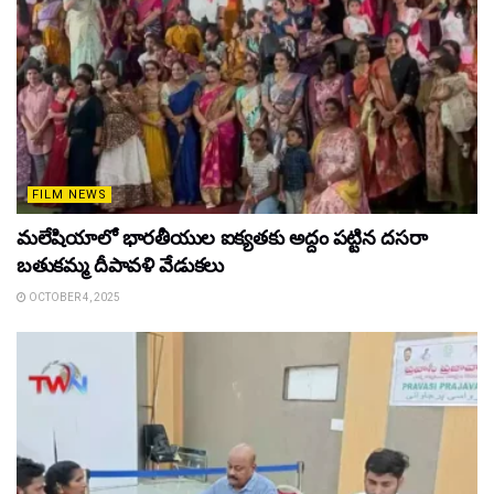
FILM NEWS
మలేషియాలో భారతీయుల ఐక్యతకు అద్దం పట్టిన దసరా
బతుకమ్మ దీపావళి వేడుకలు
OCTOBER 4, 2025