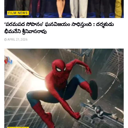
FILM NEWS
‘పరమపద సోపానం’ ఘనవిజయం సాధిస్తుంది : దర్శకుడు
భీమనేని శ్రీనివాసరావు
APRIL 21, 2026