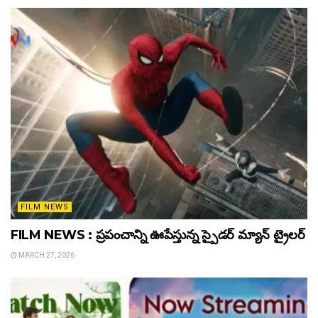
FILM NEWS
FILM NEWS : ప్రపంచాన్ని ఊపేస్తున్న స్పైడర్ మ్యాన్ ట్రైలర్
MARCH 27, 2026