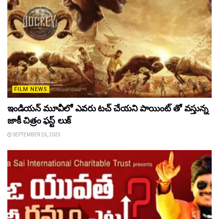
FILM NEWS
ఇండియన్ మూవీలో ఎవరు టచ్ చేయని పాయింట్ తో వస్తున్న
జాకీ చిత్రం ఫస్ట్ లుక్
SEPTEMBER 26, 2025