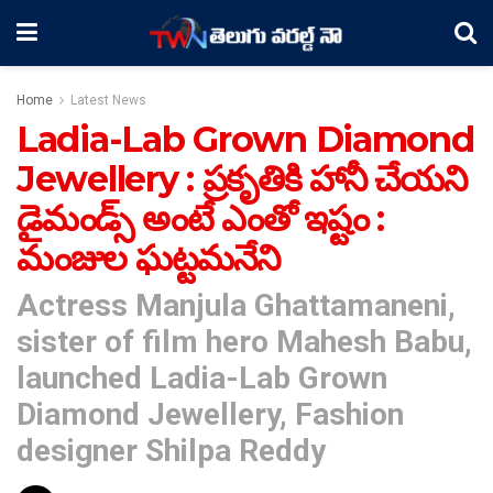
Home
Latest News
Ladia-Lab Grown Diamond
Jewellery : ప్రకృతికి హానీ చేయని
డైమండ్స్‌ అంటే ఎంతో ఇష్టం :
మంజుల ఘట్టమనేని
Actress Manjula Ghattamaneni,
sister of film hero Mahesh Babu,
launched Ladia-Lab Grown
Diamond Jewellery, Fashion
designer Shilpa Reddy