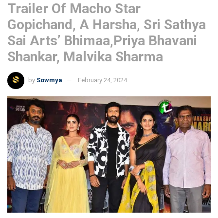
Trailer Of Macho Star
Gopichand, A Harsha, Sri Sathya
Sai Arts’ Bhimaa,Priya Bhavani
Shankar, Malvika Sharma
by
Sowmya
February 24, 2024