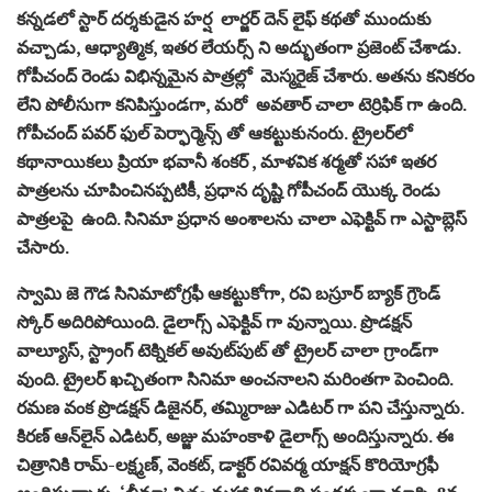
కన్నడలో స్టార్ దర్శకుడైన హర్ష లార్జర్ దెన్ లైఫ్ కథతో ముందుకు
వచ్చాడు, ఆధ్యాత్మిక, ఇతర లేయర్స్ ని అద్భుతంగా ప్రజెంట్ చేశాడు.
గోపీచంద్ రెండు విభిన్నమైన పాత్రల్లో మెస్మరైజ్ చేశారు. అతను కనికరం
లేని పోలీసుగా కనిపిస్తుండగా, మరో అవతార్ చాలా టెర్రిఫిక్ గా ఉంది.
గోపీచంద్ పవర్ ఫుల్ పెర్ఫార్మెన్స్ తో ఆకట్టుకునంరు. ట్రైలర్‌లో
కథానాయికలు ప్రియా భవానీ శంకర్ , మాళవిక శర్మతో సహా ఇతర
పాత్రలను చూపించినప్పటికీ, ప్రధాన దృష్టి గోపీచంద్ యొక్క రెండు
పాత్రలపై ఉంది. సినిమా ప్రధాన అంశాలను చాలా ఎఫెక్టివ్ గా ఎస్టాబ్లెస్
చేసారు.
స్వామి జె గౌడ సినిమాటోగ్రఫీ ఆకట్టుకోగా, రవి బస్రూర్ బ్యాక్ గ్రౌండ్
స్కోర్ అదిరిపోయింది. డైలాగ్స్ ఎఫెక్టివ్ గా వున్నాయి. ప్రొడక్షన్
వాల్యూస్, స్ట్రాంగ్ టెక్నికల్ అవుట్‌పుట్ తో ట్రైలర్ చాలా గ్రాండ్‌గా
వుంది. ట్రైలర్ ఖచ్చితంగా సినిమా అంచనాలని మరింతగా పెంచింది.
రమణ వంక ప్రొడక్షన్ డిజైనర్, తమ్మిరాజు ఎడిటర్ గా పని చేస్తున్నారు.
కిరణ్ ఆన్‌లైన్ ఎడిటర్, అజ్జు మహంకాళి డైలాగ్స్ అందిస్తున్నారు. ఈ
చిత్రానికి రామ్-లక్ష్మణ్, వెంకట్, డాక్టర్ రవివర్మ యాక్షన్ కొరియోగ్రఫీ