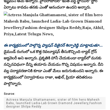
ఇష్టమని ఆమె అన్నారు. హైదరాబాద్‌లో ఇంత పెద్ద స్థాయిలో స్టోర్‌
ఏర్పాటు కావడం తనకు ఎంతో ఆనందంగా ఉందని అన్నారు.
ఈ కార్యక్రమంలో పాల్గొన్న ఫ్యాషన్‌ డిజైనర్‌ శిల్పారెడ్డి మాట్లాడుతూ…
డైమండ్‌ రంగంలో ఒక కొత్త రెవల్యూషన్‌ తీసుకొచ్చింది ల్యాబ్‌ గ్రోన్‌
జ్యువెలరీ అని అన్నారు. ప్రకృతికి హానీ చేయకుండా ల్యాబ్‌లో మనకు
నచ్చినవిధంగా దీన్ని తయారు చేయడం గొప్ప విషయం అన్నారు. దీని
వల్ల పర్యావరణానికి కూడా ఎంతో మేలు జరుగుతుందని అన్నారు. ఈ
కార్యక్రమంలో నిర్వాహకులు రాజా, అఖిల్, ప్రియా తదితరులు
పాల్గొన్నారు.
Source:
Actress Manjula Ghattamaneni, sister of film hero Mahesh
Babu, launched Ladia-Lab Grown Diamond Jewellery,Fashion
designer Shilpa Reddy