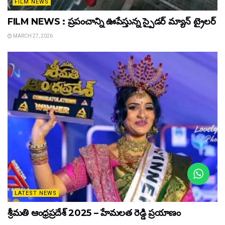
FILM NEWS
FILM NEWS : ప్రపంచాన్ని ఊపేస్తున్న స్పైడర్ మ్యాన్ ట్రైలర్
MARCH 27, 2026
LATEST NEWS
శ్రీమతి ఆంధ్రప్రదేశ్ 2025 – హేమలత రెడ్డి ప్రయాణం