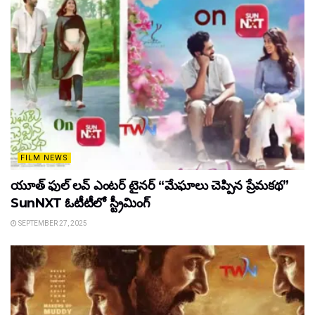
FILM NEWS
యూత్ ఫుల్ లవ్ ఎంటర్ టైనర్ “మేఘాలు చెప్పిన ప్రేమకథ”
SunNXT ఓటీటీలో స్ట్రీమింగ్
SEPTEMBER 27, 2025