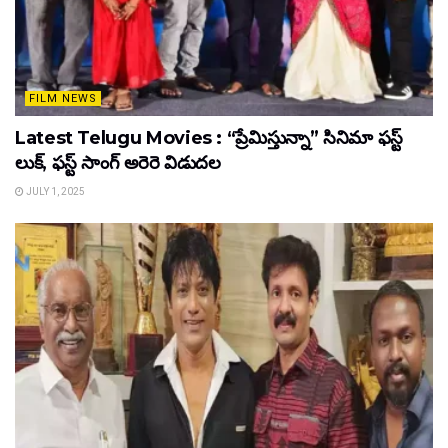
FILM NEWS
Latest Telugu Movies : “ప్రేమిస్తున్నా” సినిమా ఫస్ట్
లుక్, ఫస్ట్ సాంగ్ అరెరె విడుదల
JULY 1, 2025