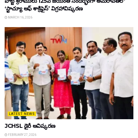
పొట్టి శ్రీరాములు 125వ జయంతి సందర్భంగా అమరావతిలో
‘స్టాచ్యూ ఆఫ్ శాక్రిఫైస్’ విగ్రహావిష్కరణ
MARCH 16, 2026
LATEST NEWS
JCHSL డైరీ ఆవిష్కరణ
FEBRUARY 27, 2026