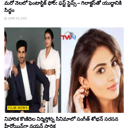
మరో నెలలో ఫెంటాస్టిక్ ఫోర్: ఫస్ట్ స్టెప్స్ – గెలాక్టస్‌తో యుద్ధానికి
సిద్ధం
JUNE 26, 2025
FILM NEWS
నిహారిక కొణిదెల నిర్మిస్తోన్న సినిమాలో సంగీత్ శోభన్ సరసన
హీరోయిన్‌గా నయన్ సారిక