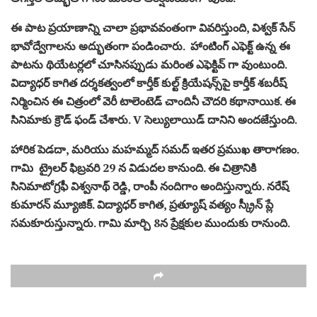
ఈ పాట ప్రయాణాన్ని చాలా ప్రభావవంతంగా వివరిస్తుంది, విశ్వక్ సేన్
భావోద్వేగాలను అద్భుతంగా పండించారు. హాంటింగ్ ఎఫెక్ట్ ఉన్న ఈ
పాటను థియేటర్లలో చూసినప్పుడు మరింత ఎఫెక్టివ్ గా వుంటుంది.
విద్యాధర్ కాగిత దర్శకత్వంలో కార్తీక్ కుల్ట్ క్రియేషన్స్‌పై కార్తీక్ శబరీష్
నిర్మించిన ఈ చిత్రంలో వెరీ టాలెంటెడ్ చాందినీ చౌదరి కథానాయిక. ఈ
సినిమాకు క్రౌడ్ ఫండ్ చేశారు. V సెల్యులాయిడ్ దానిని అందజేస్తుంది.
హారిక పెడదా, మరియు మహమ్మద్ సమద్ ఇతర ప్రముఖ తారాగణం.
గామి ట్రైలర్ ఫిబ్రవరి 29 న విడుదల కానుంది. ఈ చిత్రానికి
సినిమాటోగ్రఫీ విశ్వనాథ్ రెడ్డి, రాంపీ నందిగాం అందిస్తున్నారు. నరేష్
కుమారన్ మ్యూజిక్. విద్యాధర్ కాగిత, ప్రత్యూష్ వత్యం స్క్రీన్ ప్లే
సమకూరుస్తున్నారు. గామి మార్చి 8న ప్రేక్షకుల ముందుకు రానుంది.