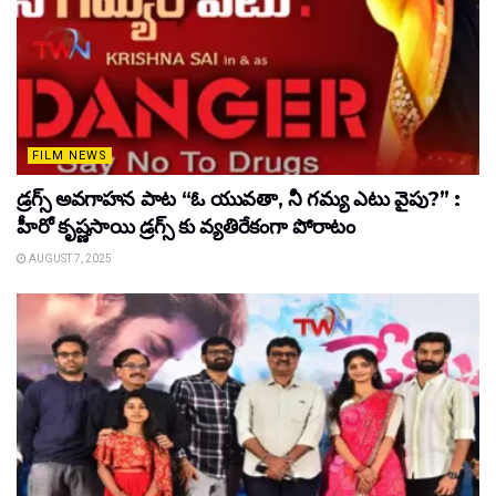
FILM NEWS
డ్రగ్స్ అవగాహన పాట “ఓ యువతా, నీ గమ్య ఎటు వైపు?” :
హీరో కృష్ణసాయి డ్రగ్స్ కు వ్యతిరేకంగా పోరాటం
AUGUST 7, 2025