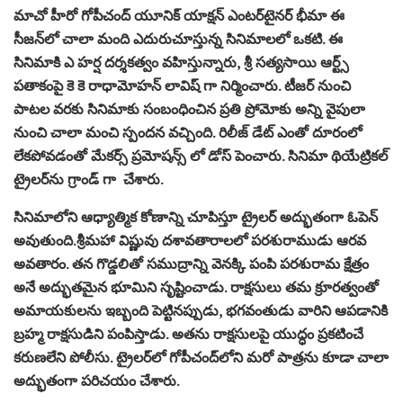
మాచో హీరో గోపీచంద్ యూనిక్ యాక్షన్ ఎంటర్‌టైనర్ భీమా ఈ
సీజన్‌లో చాలా మంది ఎదురుచూస్తున్న సినిమాలలో ఒకటి. ఈ
సినిమాకి ఎ హర్ష దర్శకత్వం వహిస్తున్నారు, శ్రీ సత్యసాయి ఆర్ట్స్
పతాకంపై కె కె రాధామోహన్ లావిష్ గా నిర్మించారు. టీజర్ నుంచి
పాటల వరకు సినిమాకు సంబంధించిన ప్రతి ప్రోమోకు అన్ని వైపులా
నుంచి చాలా మంచి స్పందన వచ్చింది. రిలీజ్ డేట్ ఎంతో దూరంలో
లేకపోవడంతో మేకర్స్ ప్రమోషన్స్ లో డోస్ పెంచారు. సినిమా థియేట్రికల్
ట్రైలర్‌ను గ్రాండ్ గా చేశారు.
సినిమాలోని ఆధ్యాత్మిక కోణాన్ని చూపిస్తూ ట్రైలర్‌ అద్భుతంగా ఓపెన్
అవుతుంది.శ్రీమహా విష్ణువు దశావతారాలలో పరశురాముడు ఆరవ
అవతారం. తన గొడ్డలితో సముద్రాన్ని వెనక్కి పంపి పరశురామ క్షేత్రం
అనే అద్భుతమైన భూమిని సృష్టించాడు. రాక్షసులు తమ క్రూరత్వంతో
అమాయకులను ఇబ్బంది పెట్టినప్పుడు, భగవంతుడు వారిని ఆపడానికి
బ్రహ్మ రాక్షసుడిని పంపిస్తాడు. అతను రాక్షసులపై యుద్ధం ప్రకటించే
కరుణలేని పోలీసు. ట్రైలర్‌లో గోపీచంద్‌లోని మరో పాత్రను కూడా చాలా
అద్భుతంగా పరిచయం చేశారు.