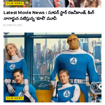
FILM NEWS
Latest Movie News : సూపర్ స్టార్ రజనీకాంత్, కింగ్
నాగార్జున నటిస్తున్న ‘కూలీ’ మూవీ
JUNE 26, 2025
FILM NEWS