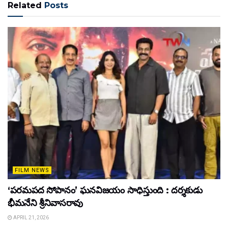
Related
Posts
FILM NEWS
‘పరమపద సోపానం’ ఘనవిజయం సాధిస్తుంది : దర్శకుడు
భీమనేని శ్రీనివాసరావు
APRIL 21, 2026