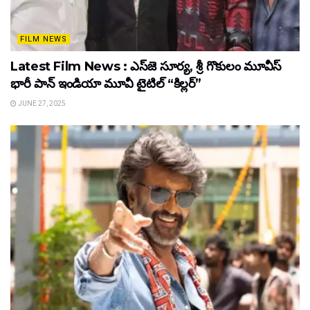
FILM NEWS
Latest Film News : ఎస్‌జె సూర్య, శ్రీ గొకులం మూవీస్‌
భారీ పాన్‌ ఇండియా మూవీ టైటిల్ “కిల్లర్”
JUNE 27, 2025