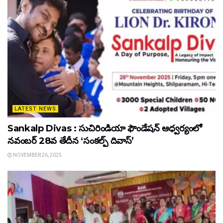
LATEST NEWS
Sankalp Divas : సుచిరిండియా ఫౌండేషన్ ఆధ్వర్యంలో
నవంబర్ 28వ తేదీన ‘సంకల్ప్ దివాస్’
NOVEMBER 26, 2025