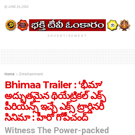
JUNE 26, 2025
ADVERTISEMENT
Home
Entertainment
Bhimaa Trailer : ‘భీమా’
అద్భుతమైన థియేట్రికల్ ఎక్స్
పీరియన్స్ ఇచ్చే ఎక్స్ ట్రార్డినరీ
సినిమా : హీరో గోపీచంద్
Witness The Power-packed