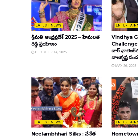
LATEST NEWS
ENTERTAIN
శ్రీమతి ఆంధ్రప్రదేశ్ 2025 – హేమలత
Vindhya Go
రెడ్డి ప్రయాణం
Challenge : వ
బార్ ఛాలెంజ్‌
DECEMBER 14, 2025
బాల‌కృష్ణ‌ సంద
MAY 26, 2025
LATEST NEWS
ENTERTAIN
Neelambhhari Silks : చేనేత
Hometown