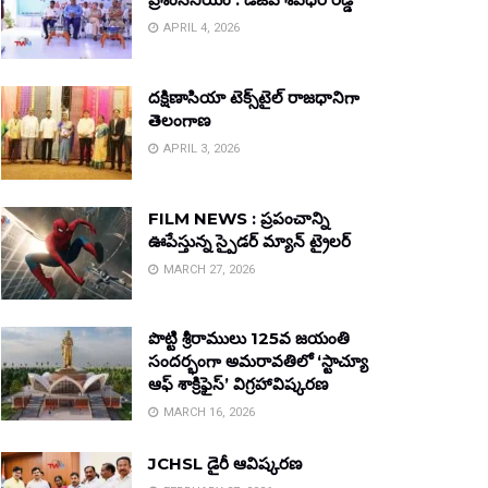
APRIL 4, 2026
దక్షిణాసియా టెక్స్‌టైల్ రాజధానిగా
తెలంగాణ
APRIL 3, 2026
FILM NEWS : ప్రపంచాన్ని
ఊపేస్తున్న స్పైడర్ మ్యాన్ ట్రైలర్
MARCH 27, 2026
పొట్టి శ్రీరాములు 125వ జయంతి
సందర్భంగా అమరావతిలో ‘స్టాచ్యూ
ఆఫ్ శాక్రిఫైస్’ విగ్రహావిష్కరణ
MARCH 16, 2026
JCHSL డైరీ ఆవిష్కరణ