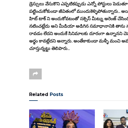
డ్రెస్సులు వేసుకొని ఎప్పటికప్పుడు ఎన్నో పోస్టులు పెడుత
పట్టించుకోకుండా జీవితంలో ముందుకెళ్ళిపోతున్నారు..
హిట్ టాక్ ని అందుకోవటంతో సక్సెస్ మీట్ను అరెంజ్ చేస
నటించట్లేదు అని మీడియా అడిగిన సమాధానానికి తాను
రావడం లేదని అందుకే సినిమాలకు దూరంగా ఉన్నానని చె
అర్థం కావట్లేదని అన్నారు. అంతేకాకుండా మళ్ళీ మంచి అ
చూస్తున్నట్టు తెలిపారు..
Related
Posts