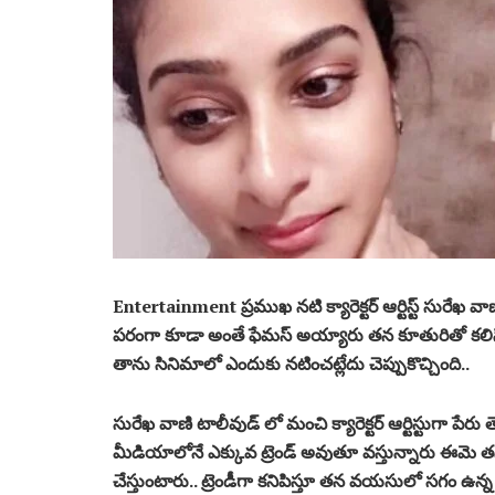
Entertainment ప్రముఖ నటి క్యారెక్టర్ ఆర్టిస్ట్ సురేఖ
పరంగా కూడా అంతే ఫేమస్ అయ్యారు తన కూతురితో కలిసి 
తాను సినిమాలో ఎందుకు నటించట్లేదు చెప్పుకొచ్చింది..
సురేఖ వాణి టాలీవుడ్ లో మంచి క్యారెక్టర్ ఆర్టిస్టుగా పే
మీడియాలోనే ఎక్కువ ట్రెండ్ అవుతూ వస్తున్నారు ఈమె త
చేస్తుంటారు.. ట్రెండీగా కనిపిస్తూ తన వయసులో సగం ఉన్