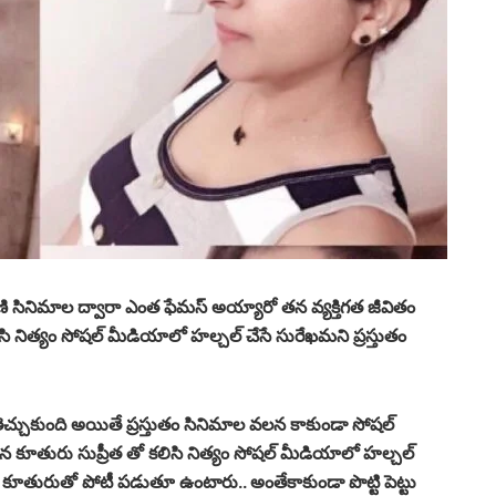
 వాణి సినిమాల ద్వారా ఎంత ఫేమస్ అయ్యారో తన వ్యక్తిగత జీవితం
నిత్యం సోషల్ మీడియాలో హల్చల్ చేసే సురేఖమని ప్రస్తుతం
రు తెచ్చుకుంది అయితే ప్రస్తుతం సినిమాల వలన కాకుండా సోషల్
న కూతురు సుప్రీత తో కలిసి నిత్యం సోషల్ మీడియాలో హల్చల్
న కూతురుతో పోటీ పడుతూ ఉంటారు.. అంతేకాకుండా పొట్టి పెట్టు