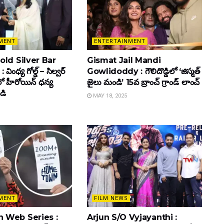
MENT
ENTERTAINMENT
ld Silver Bar
Gismat Jail Mandi
ింధ్య గోల్డ్ – సిల్వర్
Gowlidoddy : గౌలిదొడ్డిలో ‘జిస్మత్
లో హీరోయిన్ ధ‌న్య
జైలు మండి’ 15వ బ్రాంచ్ గ్రాండ్ లాంచ్
డి
MAY 18, 2025
MENT
FILM NEWS
 Web Series :
Arjun S/O Vyjayanthi :