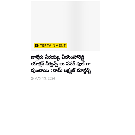
ENTERTAINMENT
వాల్తేరు వీరయ్య, వీరసింహారెడ్డి
యాక్షన్ సీక్వెన్స్ లు పవర్ ఫుల్ గా
వుంటాయి : రామ్ లక్ష్మణ్ మాస్టర్స్
MAY 13, 2024