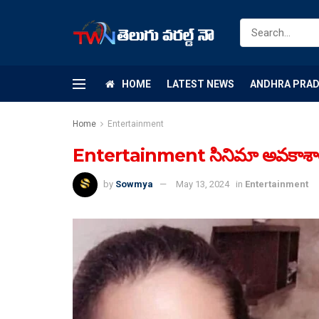
HOME
LATEST NEWS
ANDHRA PRA
Home
Entertainment
Entertainment సినిమా అవకాశాలు 
by
Sowmya
May 13, 2024
in
Entertainment