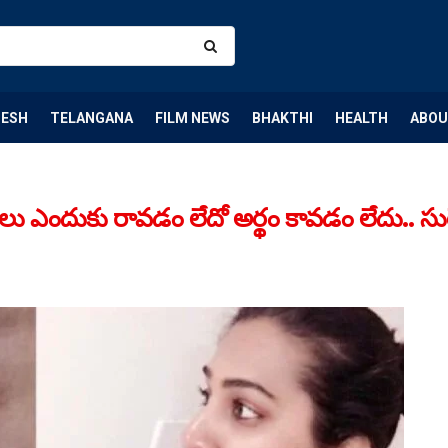
DESH
TELANGANA
FILM NEWS
BHAKTHI
HEALTH
ABOU
ఎందుకు రావడం లేదో అర్థం కావడం లేదు.. సు