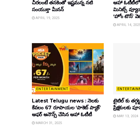
చీరలంటే తనకెంతో ఇష్టమన్న నటి
ఆహా ఓటీటీలో
సంయుక్తా మీనన్‌
మినిట్స్ వ్యూ
‘హోం టౌన్’ వెబ
APRIL 19, 2025
APRIL 14, 202
ENTERTAINMENT
ENTERTAIN
Latest Telugu news : నెలకు
టైటిల్‌ కు తగ్గ
కేవలం 67 రూపాయల ‘పాకెట్ ప్యాక్’
ప్రేక్షకులకు ప
ఆఫర్ అనౌన్స్ చేసిన ఆహా ఓటీటీ
MAY 13, 2024
MARCH 31, 2025