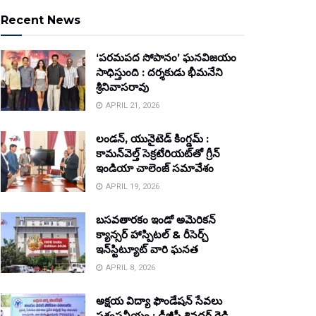
Recent News
‘పరమపద సోపానం’ ఘనవిజయం
సాధిస్తుంది : దర్శకుడు భీమనేని
శ్రీనివాసరావు
APRIL 21, 2026
లండన్, యునైటెడ్ కింగ్డమ్ :
కామన్‌వెల్త్ సెక్రటేరియట్‌తో గ్రీన్
ఇండియా చాలెంజ్ సమావేశం
APRIL 19, 2026
బసవతారకం ఇండో అమెరికన్
క్యాన్సర్ హాస్పిటల్ & రీసెర్చ్
ఇన్‌స్టిట్యూట్ వారి ఘనత
APRIL 8, 2026
అక్షయ విద్యా ఫౌండేషన్ సేవలు
ప్రశంసనీయం : డీజీపీ శివధర్ రెడ్డి