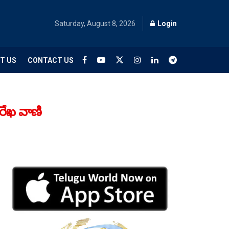
Saturday, August 8, 2026
Login
T US
CONTACT US
రేఖ వాణి