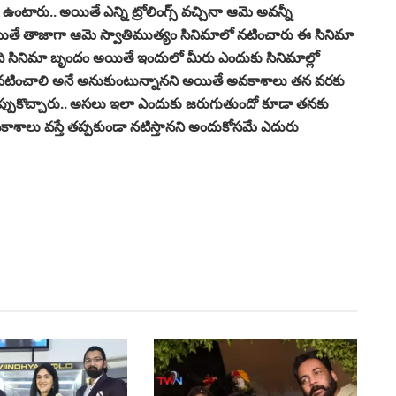
ూ ఉంటారు.. అయితే ఎన్ని ట్రోలింగ్స్ వచ్చినా ఆమె అవన్నీ
 అయితే తాజాగా ఆమె స్వాతిముత్యం సినిమాలో నటించారు ఈ సినిమా
ింది సినిమా బృందం అయితే ఇందులో మీరు ఎందుకు సినిమాల్లో
 నటించాలి అనే అనుకుంటున్నానని అయితే అవకాశాలు తన వరకు
ప్పుకొచ్చారు.. అసలు ఇలా ఎందుకు జరుగుతుందో కూడా తనకు
వకాశాలు వస్తే తప్పకుండా నటిస్తానని అందుకోసమే ఎదురు