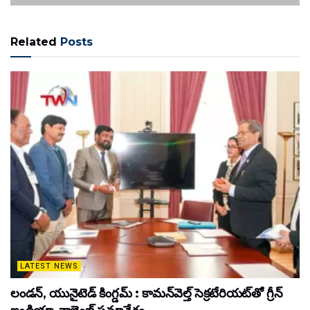
Related
Posts
LATEST NEWS
లండన్, యునైటెడ్ కింగ్డమ్ : కామన్‌వెల్త్ సెక్రటేరియట్‌తో గ్రీన్