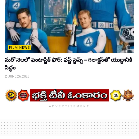
FILM NEWS
మరో నెలలో ఫెంటాస్టిక్ ఫోర్: ఫస్ట్ స్టెప్స్ – గెలాక్టస్‌తో యుద్ధానికి
సిద్ధం
JUNE 26, 2025
ADVERTISEMENT