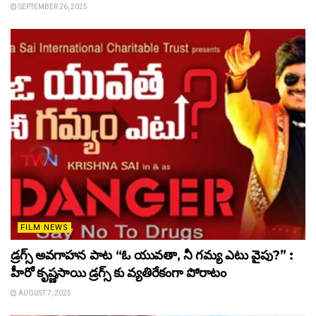
SEPTEMBER 26, 2025
FILM NEWS
డ్రగ్స్ అవగాహన పాట “ఓ యువతా, నీ గమ్య ఎటు వైపు?” :
హీరో కృష్ణసాయి డ్రగ్స్ కు వ్యతిరేకంగా పోరాటం
AUGUST 7, 2025