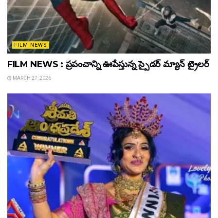
FILM NEWS
FILM NEWS : ప్రపంచాన్ని ఊపేస్తున్న స్పైడర్ మ్యాన్ ట్రైలర్
MARCH 27, 2026