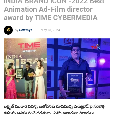
INDIA BRAND ICON -2022 Best
Animation Ad-Film director
award by TIME CYBERMEDIA
by
Sowmya
May 13, 2024
లక్ష్మణ్ మురారి విభిన్న ఆలోచనకు రూపమిచ్చి సెళ్యులైడ్ పై సరికొత్త
కథలను ఆవిష్కరించే దర్శకులు.. ఎన్నో అవార్డులు రివార్డులు