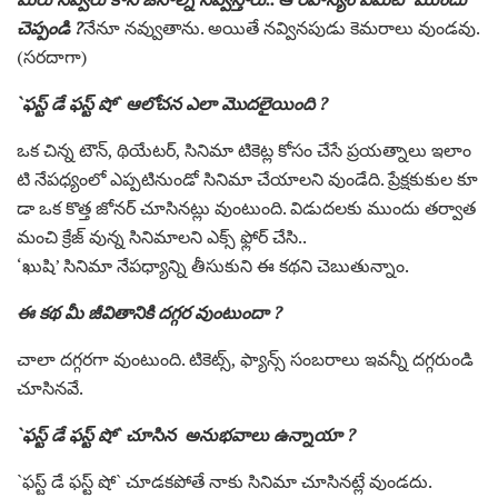
చెప్పండి ?
నేనూ నవ్వుతాను. అయితే నవ్వినపుడు కెమరాలు వుండవు.
(సరదాగా)
`ఫ‌స్ట్ డే ఫ‌స్ట్ షో` ఆలోచన ఎలా మొదలైయింది ?
ఒక చిన్న టౌన్, థియేటర్, సినిమా టికెట్ల కోసం చేసే ప్రయత్నాలు ఇలాం
టి నేపధ్యంలో ఎప్పటినుండో సినిమా చేయాలని వుండేది. ప్రేక్షకుకుల కూ
డా ఒక కొత్త జోనర్ చూసినట్లు వుంటుంది. విడుదలకు ముందు తర్వాత
మంచి క్రేజ్ వున్న సినిమాలని ఎక్స్ ఫ్లోర్ చేసి..
‘ఖుషి’ సినిమా నేపధ్యాన్ని తీసుకుని ఈ కథని చెబుతున్నాం.
ఈ కథ మీ జీవితానికి దగ్గర వుంటుందా ?
చాలా దగ్గరగా వుంటుంది. టికెట్స్, ఫ్యాన్స్ సంబరాలు ఇవన్నీ దగ్గరుండి
చూసినవే.
`ఫ‌స్ట్ డే ఫ‌స్ట్ షో` చూసిన అనుభవాలు ఉన్నాయా ?
`ఫ‌స్ట్ డే ఫ‌స్ట్ షో` చూడకపోతే నాకు సినిమా చూసినట్లే వుండదు.