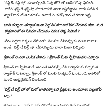
`ఫ‌స్ట్ డే ఫ‌స్ట్ షో` చూడాల్సిందే. చిన్న టౌన్ లో అదొక గొప్ప ఫీలింగ్.
‘పోకిరి’ ఫస్ట్ డే ఫస్ట్ షో చూడటానికి చాలా కష్టపడ్డాను. నాకు పవన్ క
ళ్యాణ్ గారంటే అభిమానం. అలాగే వెంకటేష్ గారంటే కూడా ఇష్టం.
జాతి రత్నాలు తర్వాత ఇంకా పెద్ద సినిమా ఆలోచన చేయాలి కదా.. మరి
కొత్తవారితో ఈ సినిమా చేయడం వెనుక లెక్క ఏమిటి ?
నేను పెద్దగా లెక్కలు వేసుకొను. సినిమా చేసినప్పుడు మజా రావాలి.
అంతే. `ఫ‌స్ట్ డే ఫ‌స్ట్ షో` చేసినప్పుడు చాలా మజా వచ్చింది.
శ్రీకాంత్ ని ఎలా ఎంపిక చేశారు ? శ్రీకాంత్ మీకు స్నేహితుడని చెప్పారు.
శ్రీకాంత్ నా స్నేహితుడే. అయితే ఆడిషన్స్ చేసి నిర్మాతలకు నచ్చిన త
ర్వాతే తీసుకున్నాం. శ్రీకాంత్ లో మంచి హ్యుమర్ వుంటుంది. అతనిలో
మంచి ఇంప్రవైజేషన్ వుంటుంది.
`ఫ‌స్ట్ డే ఫ‌స్ట్ షో`తో మరో జాతిరత్నాలని ప్రేక్షకులు అంచనాలు పెట్టుకోవ
చ్చా ?
తప్పకుండా… `ఫ‌స్ట్ డే ఫ‌స్ట్ షో`లో కూడా హిలేరియస్ హ్యుమర్