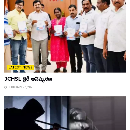
LATEST NEWS
JCHSL డైరీ ఆవిష్కరణ
FEBRUARY 27, 2026