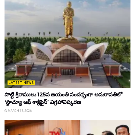
LATEST NEWS
పొట్టి శ్రీరాములు 125వ జయంతి సందర్భంగా అమరావతిలో
‘స్టాచ్యూ ఆఫ్ శాక్రిఫైస్’ విగ్రహావిష్కరణ
MARCH 16, 2026