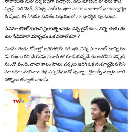
నారాయణ మరో దర్శకుడిగా వచ్చారు. నేను షూటింగ్ లో లేను కానీ
స్క్రిప్ట్, ఎడిటింగ్, నేపధ్య సంగీతం ఇలా చాలా అంశాలలో నా ఇన్వాల్మెం
ట్ వుంది. ఈ సినిమా ఫలితం విషయంలో నా భాద్యత వుంటుంది.
సినిమా టికెట్ గురించి ప్రయత్నించడం చిన్న లైన్ కదా.. దిన్ని రెండు గం
టల సినిమాగా మార్చడం ఒక సవాల్ కదా ?
నిజమే. రెండు రోజుల్లో జరిగిపోయే కథ ఇది. చిన్న పాయింట్. దాన్ని రెం
డు గంటల కథ చేయడం సవాల్ తో కూడుకున్నదే. ఈ ఆలోచన ఎప్పటి
నుండో వుంది. చాలా కాలం పాటు చర్చలు జరిగి ఒక సంపూర్ణమైన సిని
మా కథగా మలిచాం. కథ ఎప్పటినుండో వున్నా .. డైలాగ్స్ మాత్రం జాతి
రత్నాలు తర్వాత రాశాను.