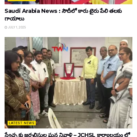
Saudi Arabia News : సౌదీలో కారు టైరు పేలి తలకు
గాయాలు
JULY 1, 2025
LATEST NEWS
స్వేచ్ఛ కు జర్నలిస్టుల ఘన నివాళి – JCHSL కార్యాలయం లో