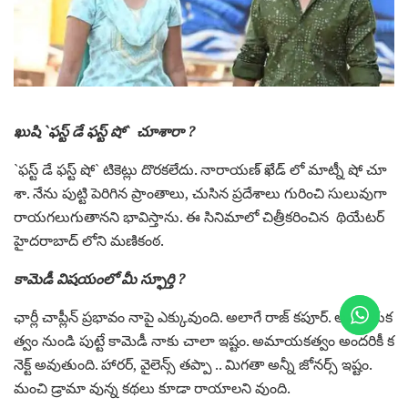
ఖుషి `ఫ‌స్ట్ డే ఫ‌స్ట్ షో` చూశారా ?
`ఫ‌స్ట్ డే ఫ‌స్ట్ షో` టికెట్లు దొరకలేదు. నారాయణ్ ఖేడ్ లో మాట్నీ షో చూ
శా. నేను పుట్టి పెరిగిన ప్రాంతాలు, చుసిన ప్రదేశాలు గురించి సులువుగా
రాయగలుగుతానని భావిస్తాను. ఈ సినిమాలో చిత్రీకరించిన థియేటర్
హైదరాబాద్ లోని మణికంఠ.
కామెడీ విషయంలో మీ స్ఫూర్తి ?
ఛార్లీ చాప్లీన్ ప్రభావం నాపై ఎక్కువుంది. అలాగే రాజ్ కపూర్. అమాయక
త్వం నుండి పుట్టే కామెడీ నాకు చాలా ఇష్టం. అమాయకత్వం అందరికీ క
నెక్ట్ అవుతుంది. హారర్, వైలెన్స్ తప్పా .. మిగతా అన్నీ జోనర్స్ ఇష్టం.
మంచి డ్రామా వున్న కథలు కూడా రాయాలని వుంది.