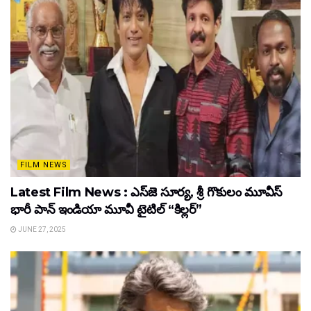
FILM NEWS
Latest Film News : ఎస్‌జె సూర్య, శ్రీ గొకులం మూవీస్‌
భారీ పాన్‌ ఇండియా మూవీ టైటిల్ “కిల్లర్”
JUNE 27, 2025