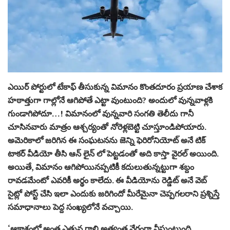
ఎయిర్ పోర్టులో టేకాఫ్ తీసుకున్న విమానం కొంతదూరం ప్రయాణ చేశాక
హఠాత్తుగా గాల్లోనే ఆగిపోతే ఎట్టా వుంటుంది? అందులో వున్నవాళ్లకి
గుండాగిపోదూ…! విమానంలో వున్నవారి సంగతి తెలీదు గానీ
చూసినవారు మాత్రం ఆశ్చర్యంతో నోరెళ్లబెట్టి చూస్తూండిపోయారు.
అమెరికాలో జరిగిన ఈ సంఘటనను జెన్ని ఫెరిరోనియోట్ అనే టిక్
టాకర్ వీడియో తీసి ఆన్ లైన్ లో పెట్టడంతో అది కాస్తా వైరల్ అయింది.
అయితే, విమానం ఆగిపోయినప్పటికీ కదులుతున్నట్టుగా శబ్దం
రావడమేంటో ఎవరికీ అర్థం కాలేదు. ఈ వీడియోను రెడ్డిట్ అనే వెబ్
సైట్లో పోస్ట్ చేసి ఇలా ఎందుకు జరిగిందో మీరేమైనా చెప్పగలరాని ప్రశ్నిస్తే
సమాధానాలు పెద్ద సంఖ్యలోనే వచ్చాయి.
‘ఆకాశంలో అంత ఎత్తున గాలి అత్యంత వేగంగా వీస్తుంటుంది.