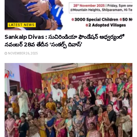
LATEST NEWS
Sankalp Divas : సుచిరిండియా ఫౌండేషన్ ఆధ్వర్యంలో
నవంబర్ 28వ తేదీన ‘సంకల్ప్ దివాస్’
NOVEMBER 26, 2025