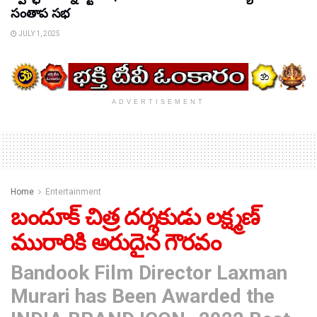
సంతాప సభ
JULY 1, 2025
ADVERTISEMENT
Home
Entertainment
బందూక్ చిత్ర దర్శకుడు లక్ష్మణ్
మురారికి అరుదైన గౌరవం
Bandook Film Director Laxman
Murari has Been Awarded the