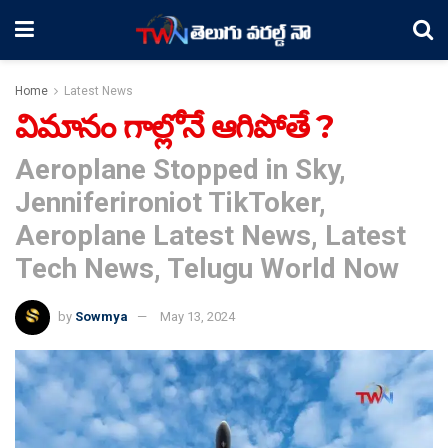
Home
Latest News
విమానం గాల్లోనే ఆగిపోతే ?
Aeroplane Stopped in Sky,
Jenniferironiot TikToker,
Aeroplane Latest News, Latest
Tech News, Telugu World Now
by
Sowmya
May 13, 2024