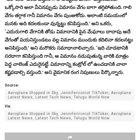
ఒక్కోసారి అలా వీచినప్పుడు విమానం వేగం బాగా తగ్గిపోతుంది. గాలి
వేగం తగ్గాక గానీ విమానం వేగం పుంజుకోదు. అలాంటి సమయంలో
మనకు అది కదలకుండా వున్నట్టు కనిపిస్తుంది.’ అని ఒకరు,
‘ఎదురుగాలి వేగానికి తోడు విమానానికి పైన మేఘాలు దాదాపు అదే
వేగంతో పయనిస్తుండటం వల్ల విమానం ముందుకు కదిలినా కదలనట్టు
అనిపిస్తుంది.’ అని మరొకరు సమాధానాలిచ్చారు. ‘ఇది చూడటానికి
సరదాగా కనిపిస్తుంది గానీ, ఆ విమానం నడుపుతున్న వారికి మాత్రం
పెద్ద చాలెంజ్ ఎదురైనట్టే. విమానాన్ని కంట్రోల్ లో ఉంచడానికి చాలా
కష్టపడాల్సి వస్తుంది.’ అని వైమానిక రంగ నిపుణులు పేర్కొన్నారు.
Source:
Aeroplane Stopped in Sky, Jenniferironiot TikToker, Aeroplane
Latest News, Latest Tech News, Telugu World Now
Via:
Aeroplane Stopped in Sky, Jenniferironiot TikToker, Aeroplane
Latest News, Latest Tech News, Telugu World Now