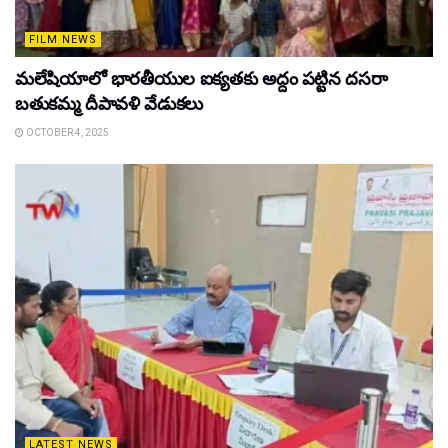
FILM NEWS
మలేషియాలో భారతీయుల ఐక్యతకు అద్దం పట్టిన దసరా
బతుకమ్మ దీపావళి వేడుకలు
OCTOBER 4, 2025
LATEST NEWS