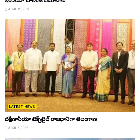
ఇండియా చాలెంజ్ సమావేశం
APRIL 19, 2026
LATEST NEWS
దక్షిణాసియా టెక్స్‌టైల్ రాజధానిగా తెలంగాణ
APRIL 3, 2026