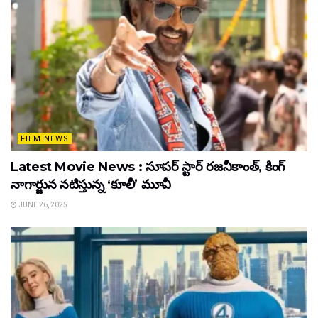
FILM NEWS
Latest Movie News : సూపర్ స్టార్ రజనీకాంత్, కింగ్
నాగార్జున నటిస్తున్న ‘కూలీ’ మూవీ
JUNE 26, 2025