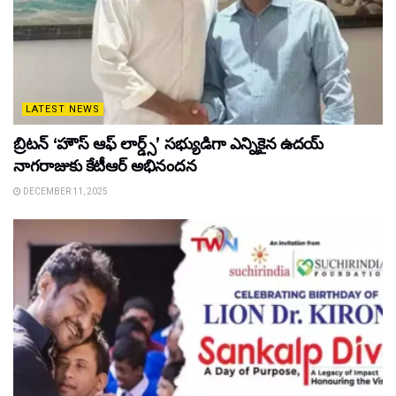
LATEST NEWS
బ్రిటన్ ‘హౌస్ ఆఫ్ లార్డ్స్’ సభ్యుడిగా ఎన్నికైన ఉదయ్
నాగరాజుకు కేటీఆర్ అభినందన
DECEMBER 11, 2025