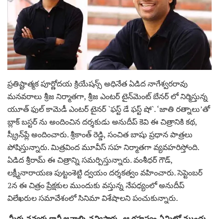
ప్రతిష్టాత్మక పూర్ణోదయ క్రియేషన్స్ అధినేత‌ ఏడిద నాగేశ్వర‌రావు
మ‌నవ‌రాలు శ్రీ‌జ నిర్మాత‌గా, శ్రీ‌జ ఎంట‌ర్‌ టైన్‌మెంట్ బేన‌ర్‌ లో నిర్మిస్తున్న
యూత్ ఫుల్ కామెడీ ఎంటర్ టైనర్ `ఫ‌స్ట్ డే ఫ‌స్ట్ షో`. ‘జాతి రత్నాలు’తో
బ్లాక్‌ బస్టర్‌ ను అందించిన దర్శకుడు అనుదీప్ కెవి ఈ చిత్రానికి కథ,
స్క్రీన్‌ప్లే అందించారు. శ్రీకాంత్ రెడ్డి, సంచిత బాషు ప్రధాన పాత్రలు
పోషిస్తున్నారు. మిత్రవింద మూవీస్ సహ నిర్మాతగా వ్యవహరిస్తోంది.
ఏడిద శ్రీరామ్ ఈ చిత్రాన్ని సమర్పిస్తున్నారు. వంశీధర్ గౌడ్,
లక్ష్మీనారాయణ పుట్టంశెట్టి ద్వయం దర్శకత్వం వహించారు. సెప్టెంబర్
2న ఈ చిత్రం ప్రేక్షకుల ముందుకు వస్తున్న నేపధ్యంలో అనుదీప్
విలేఖరుల సమావేశంలో సినిమా విశేషాలని పంచుకున్నారు.
మీరు నవ్వరు కానీ జనాల్ని నవ్విస్తారు.. ఆ రహస్యం ఏమిటో ముందు