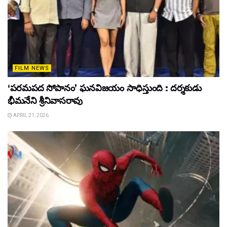
FILM NEWS
‘పరమపద సోపానం’ ఘనవిజయం సాధిస్తుంది : దర్శకుడు
భీమనేని శ్రీనివాసరావు
APRIL 21, 2026