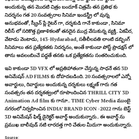
అందుకున్న తన మొదటి చిత్రం బందూక్ చిత్రమే తన ప్రతిభ కు
నిదర్శనం గత 20 సంవత్సరాల సినిమా ఇండస్ట్రీ లో వున్న
అనుభవంతో, స్క్రీన్ ప్లే రైటర్ గా, దర్శకుడి గానే కాకుండా , సినిమా
రిలీస్ లో సరికొత్త ప్రణాళికలతో తనదైన ముద్ర వేసుకున్న వ్యక్తి.. ఏకవీర,
వేటాడు వెంటాడు, 143-Hydarabad, సతీలీలవతి లాంటి డబ్బింగ్
సినిమాలు తన ప్రత్యేకతకు నిదర్శనం, అంతే కాకుండా పోస్ట్ ప్రొడక్షన్ లో
తాను అవలంబించే పద్ధతే తనకు ఒక ప్రత్యేకతను సంతరించుకుంది.
ఇవి కాకుండా 3D VFX లో అప్రతిహాతంగా చేస్తున్న సాధనే తన 3D
అనిమేషన్ AD FILMS కు దోహదబడింది. 20 సంవత్సరాలలో ఎన్నో
అవార్డులు, రివార్డులు అందుకున్న దర్శకులు లక్ష్మణ్ గారు గత
సంవత్సరం తన దర్శకత్వంలో రూపొందించిన THRILL CITY 3D
Animation Ad film కు గానూ.. TIME Cyber Media ముంబై
నగరంలో నిర్వహించిన INDIA’ BRAND ICON -2022 గాను బెస్ట్
3D అనిమేషన్ ఫిల్మ్ డైరెక్టర్ అవార్డ్ అందుకున్నారు.. ఈ అవార్డ్ ను
ప్రముఖ బాలీవుడ్ నటి లారదత్త గారి చేతుల మీదుగా అందుకున్నారు.
Source: