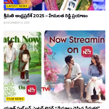
LATEST NEWS
శ్రీమతి ఆంధ్రప్రదేశ్ 2025 – హేమలత రెడ్డి ప్రయాణం
DECEMBER 14, 2025
FILM NEWS
యూత్ ఫుల్ లవ్ ఎంటర్ టైనర్ “మేఘాలు చెప్పిన ప్రేమకథ”