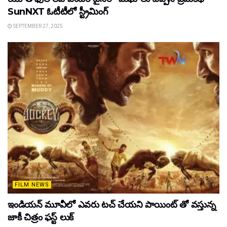
SunNXT ఓటీటీలో స్ట్రీమింగ్
SEPTEMBER 27, 2025
FILM NEWS
ఇండియన్ మూవీలో ఎవరు టచ్ చేయని పాయింట్ తో వస్తున్న
జాకీ చిత్రం ఫస్ట్ లుక్