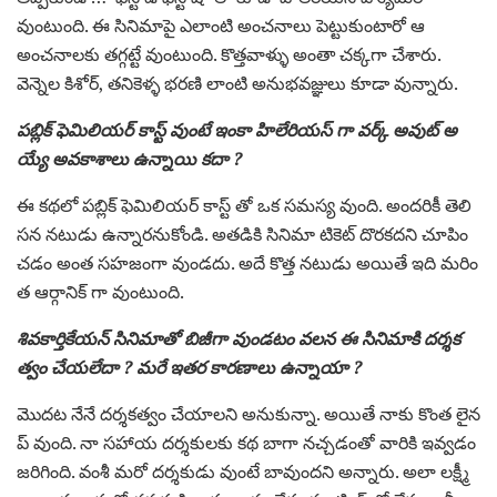
వుంటుంది. ఈ సినిమాపై ఎలాంటి అంచనాలు పెట్టుకుంటారో ఆ
అంచనాలకు తగ్గట్టే వుంటుంది. కొత్తవాళ్ళు అంతా చక్కగా చేశారు.
వెన్నెల కిశోర్, తనికెళ్ళ భరణి లాంటి అనుభవజ్ఞులు కూడా వున్నారు.
పబ్లిక్ ఫెమిలియర్ కాస్ట్ వుంటే ఇంకా హిలేరియస్ గా వర్క్ అవుట్ అ
య్యే అవకాశాలు ఉన్నాయి కదా ?
ఈ కథలో పబ్లిక్ ఫెమిలియర్ కాస్ట్ తో ఒక సమస్య వుంది. అందరికీ తెలి
సన నటుడు ఉన్నారనుకోండి. అతడికి సినిమా టికెట్ దొరకదని చూపిం
చడం అంత సహజంగా వుండదు. అదే కొత్త నటుడు అయితే ఇది మరిం
త ఆర్గానిక్ గా వుంటుంది.
శివకార్తికేయన్ సినిమాతో బిజీగా వుండటం వలన ఈ సినిమాకి దర్శక
త్వం చేయలేదా ? మరే ఇతర కారణాలు ఉన్నాయా ?
మొదట నేనే దర్శకత్వం చేయాలని అనుకున్నా. అయితే నాకు కొంత లైన
ప్ వుంది. నా సహాయ దర్శకులకు కథ బాగా నచ్చడంతో వారికి ఇవ్వడం
జరిగింది. వంశీ మరో దర్శకుడు వుంటే బావుందని అన్నారు. అలా లక్ష్మీ