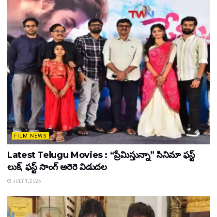
FILM NEWS
Latest Telugu Movies : “ప్రేమిస్తున్నా” సినిమా ఫస్ట్
లుక్, ఫస్ట్ సాంగ్ అరెరె విడుదల
JULY 1, 2025