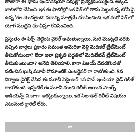
తాజాగా ఈ భామ ఇండోనేషియా దీవుల్లో ప్రత్యేక్షమయ్యింది. అక్కడ
బాలిలోని చేసింది. ఇక ఈ ఫొటోల్లో ఒక పిక్ లో తాను పెట్టుకున్న టోపీ పై
ఉన్న ‘కల మొదలైంది’ పదాన్ని మాత్రమే చూపించింది. ఇక మరో పిక్ లో
యోగ ముద్రని చూపిస్తూ కనిపించింది.
ప్రస్తుతం ఈ పిక్స్ నెట్టింట వైరల్ అవుతున్నాయి. మరి మొన్నటి వరకు
వచ్చిన వార్తలు ప్రకారం సమంత అమెరికా వెళ్లి మెడికల్ ట్రీట్‌మెంట్
తీసుకోనుందా? లేదా ఇలా ప్రకృతి పద్దతిలో మెడిటేటివ్ ట్రీట్‌మెంట్
తీసుకుంటుందా? అనేది తెలియాలి. కాగా విజయ్ దేవరకొండతో
నటించిన ఖుషి మూవీ రొమాంటిక్ ఎంటర్టైనర్ గా రాబోతుంది. శివ
నిర్వాణ డైరెక్ట్ చేసిన ఈ మూవీ సెప్టెంబర్ 1న పాన్ ఇండియా వైడ్ రిలీజ్
కాబోతుంది. ఇప్పటికే ఈ మూవీ నుంచి రిలీజ్ అయిన సాంగ్స్
ఆడియన్స్ ని బాగా ఆకట్టుకున్నాయి. ఇక సిటాడెల్ రిలీజ్ విషయం
ఎటువంటి క్లారిటీ లేదు.