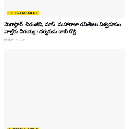
ENTERTAINMENT
మెగాస్టార్ చిరంజీవి, మాస్ మహారాజా రవితేజల విశ్వరూపం
వాల్తేరు వీరయ్య : దర్శకుడు బాబీ కొల్లి
MAY 13, 2024