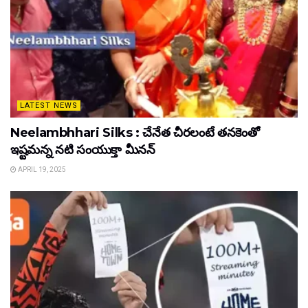
LATEST NEWS
Neelambhhari Silks : చేనేత చీరలంటే తనకెంతో
ఇష్టమన్న నటి సంయుక్తా మీనన్‌
APRIL 19, 2025