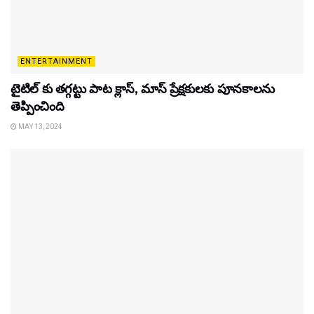
ENTERTAINMENT
టైటిల్‌ కు తగ్గట్టు పాట క్లాస్, మాస్ ప్రేక్షకులకు పూనకాలను
తెప్పించింది
MAY 13, 2024