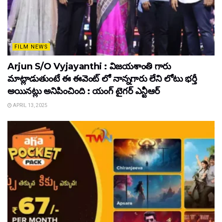
FILM NEWS
Arjun S/O Vyjayanthi : విజయశాంతి గారు
మాట్లాడుతుంటే ఈ ఈవెంట్ లో నాన్నగారు లేని లోటు భర్తీ
అయినట్లు అనిపించింది : యంగ్ టైగర్ ఎన్టీఆర్
APRIL 13, 2025