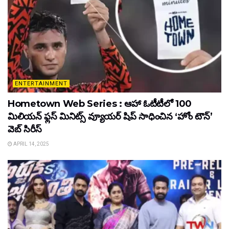
ENTERTAINMENT
Hometown Web Series : ఆహా ఓటీటీలో 100
మిలియన్ ఫ్లస్ మినిట్స్ వ్యూయర్ షిప్ సాధించిన ‘హోం టౌన్’
వెబ్ సిరీస్
APRIL 14, 2025