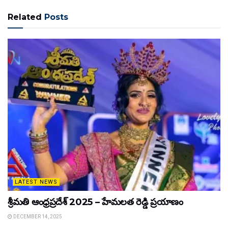
Related
Posts
LATEST NEWS
శ్రీమతి ఆంధ్రప్రదేశ్ 2025 – హేమలత రెడ్డి ప్రయాణం
DECEMBER 14, 2025