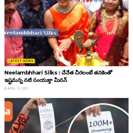
LATEST NEWS
Neelambhhari Silks : చేనేత చీరలంటే తనకెంతో
ఇష్టమన్న నటి సంయుక్తా మీనన్‌
APRIL 19, 2025