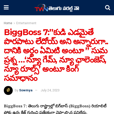
Home
Entertainment
BiggBoss 7:”కుడి ఎడ‌మైతే
పొర‌పాటు లేదోయ్ అని అన్నారుగా..
దానికి అర్థం ఏమిటి అంటూ ” సుమ
ప్రశ్న …‘న్యూ గేమ్, న్యూ ఛాలెంజెస్‌,
న్యూ రూల్స్’ అంటూ కింగ్‌
స‌మాధానం
by
Sowmya
July 24, 2023
BiggBoss 7: తెలుగు రాష్ట్రాల్లో బిగ్‌బాస్ (BiggBoss) రియాలిటీ
షోకు ఉన్న క్రేజ్ గురించి ప్ర‌త్యేకంగా చెప్పాల్సిన ప‌నిలేదు.