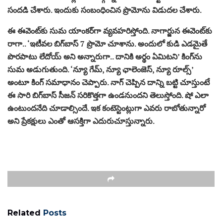
సంద‌డి చేశారు. ఇందుకు సంబంధించిన ప్రొమోను విడుద‌ల చేశారు.
ఈ ఈవెంట్‌కు సుమ యాంక‌ర్‌గా వ్య‌వ‌హ‌రిస్తోంది. నాగార్జున ఈవెంట్‌కు
రాగా.. ‘ఇటీవ‌ల బిగ్‌బాస్ 7 ప్రొమో చూశాను. అందులో కుడి ఎడ‌మైతే
పొర‌పాటు లేదోయ్ అని అన్నారుగా.. దానికి అర్థం ఏమిట‌ని’ కింగ్‌ను
సుమ అడుగుతుంది. ‘న్యూ గేమ్, న్యూ ఛాలెంజెస్‌, న్యూ రూల్స్’
అంటూ కింగ్‌ స‌మాధానం చెప్పారు. నాగ్ చెప్పిన దాన్ని బ‌ట్టి చూస్తుంటే
ఈ సారి బిగ్‌బాస్ సీజ‌న్ స‌రికొత్తగా ఉండ‌నుంద‌ని తెలుస్తోంది. షో ఎలా
ఉంటుంద‌నేది చూడాల్సిందే. ఇక కంటెస్టెంట్లుగా ఎవ‌రు రాబోతున్నారో
అని ప్రేక‌క్షులు ఎంతో ఆస‌క్తిగా ఎదురుచూస్తున్నారు.
Related
Posts