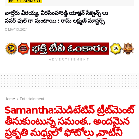
ENTERTAINMENT
వాల్తేరు వీరయ్య, వీరసింహారెడ్డి యాక్షన్ సీక్వెన్స్ లు
పవర్ ఫుల్ గా వుంటాయి : రామ్ లక్ష్మణ్ మాస్టర్స్
MAY 13, 2024
ADVERTISEMENT
Home
Entertainment
Samantha:మెడిటేటివ్ ట్రీట్‌మెంట్
తీసుకుంటున్న సమంత.. అందమైన
ప్రకృతి మధ్యలో ఫోటోలు ,వాటిని