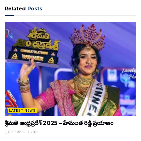
Related
Posts
LATEST NEWS
శ్రీమతి ఆంధ్రప్రదేశ్ 2025 – హేమలత రెడ్డి ప్రయాణం
DECEMBER 14, 2025