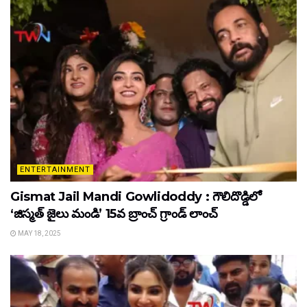
ENTERTAINMENT
Gismat Jail Mandi Gowlidoddy : గౌలిదొడ్డిలో
‘జిస్మత్ జైలు మండి’ 15వ బ్రాంచ్ గ్రాండ్ లాంచ్
MAY 18, 2025