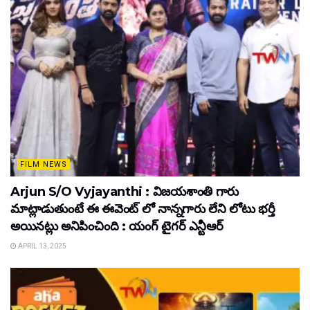
FILM NEWS
Arjun S/O Vyjayanthi : విజయశాంతి గారు
మాట్లాడుతుంటే ఈ ఈవెంట్ లో నాన్నగారు లేని లోటు భర్తీ
అయినట్లు అనిపించింది : యంగ్ టైగర్ ఎన్టీఆర్
APRIL 13, 2025