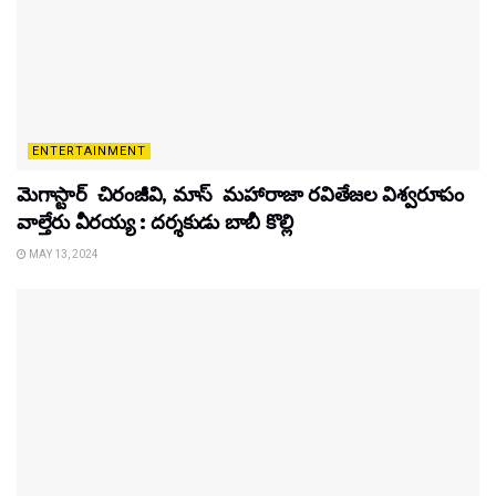
ENTERTAINMENT
మెగాస్టార్ చిరంజీవి, మాస్ మహారాజా రవితేజల విశ్వరూపం
వాల్తేరు వీరయ్య : దర్శకుడు బాబీ కొల్లి
MAY 13, 2024