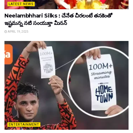
LATEST NEWS
Neelambhhari Silks : చేనేత చీరలంటే తనకెంతో
ఇష్టమన్న నటి సంయుక్తా మీనన్‌
APRIL 19, 2025
ENTERTAINMENT