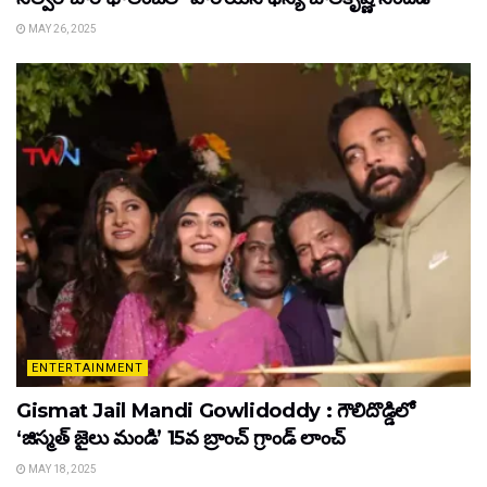
MAY 26, 2025
ENTERTAINMENT
Gismat Jail Mandi Gowlidoddy : గౌలిదొడ్డిలో
‘జిస్మత్ జైలు మండి’ 15వ బ్రాంచ్ గ్రాండ్ లాంచ్
MAY 18, 2025