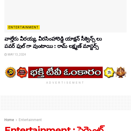
ENTERTAINMENT
వాల్తేరు వీరయ్య, వీరసింహారెడ్డి యాక్షన్ సీక్వెన్స్ లు
పవర్ ఫుల్ గా వుంటాయి : రామ్ లక్ష్మణ్ మాస్టర్స్
MAY 13, 2024
ADVERTISEMENT
Home
Entertainment
Entertainment : ప్రెగ్నెంట్