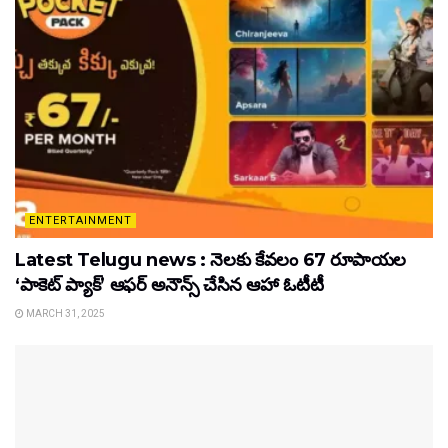
ENTERTAINMENT
Latest Telugu news : నెలకు కేవలం 67 రూపాయల
‘పాకెట్ ప్యాక్’ ఆఫర్ అనౌన్స్ చేసిన ఆహా ఓటీటీ
MARCH 31, 2025