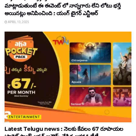
మాట్లాడుతుంటే ఈ ఈవెంట్ లో నాన్నగారు లేని లోటు భర్తీ
అయినట్లు అనిపించింది : యంగ్ టైగర్ ఎన్టీఆర్
APRIL 13, 2025
ENTERTAINMENT
Latest Telugu news : నెలకు కేవలం 67 రూపాయల