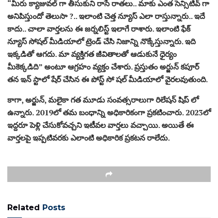
“మీరు క్యాజువల్ గా తీసుకుని రాసే రాతలు.. మాకు ఎంత సెన్సిటివ్ గా
అనిపిస్తుందో తెలుసా ?.. ఇలాంటి చెత్త న్యూస్ ఎలా రాస్తున్నారు.. ఇదే
కాదు.. చాలా వార్తలను ఈ జర్నలిస్ట్ ఇలాగే రాశారు. ఇలాంటి ఫేక్
న్యూస్ సోషల్ మీడియాలో ట్రెండ్ చేసి నిజాన్ని నొక్కేస్తున్నారు. ఇది
ఇక్కడితో ఆగదు. మా వ్యక్తిగత జీవితాలతో ఆడుకునే ధైర్యం
మీకెక్కడిది” అంటూ ఆగ్రహం వ్యక్తం చేశారు. ప్రస్తుతం అర్జున్ కపూర్
తన ఇన్ స్టాలో షేర్ చేసిన ఈ పోస్ట్ సో షల్ మీడియాలో వైరలవుతుంది.
కాగా, అర్జున్, మలైకా గత మూడు సంవత్సరాలుగా రిలేషన్ షిప్ లో
ఉన్నారు. 2019లో తమ బంధాన్ని అధికారికంగా ప్రకటించారు. 2023లో
ఇద్దరూ పెళ్లి చేసుకోవచ్చని ఇటీవల వార్తలు వచ్చాయి. అయితే ఈ
వార్తలపై ఇప్పటివరకు ఎలాంటి అధికారిక ప్రకటన రాలేదు.
Related
Posts