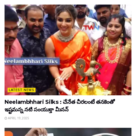
LATEST NEWS
Neelambhhari Silks : చేనేత చీరలంటే తనకెంతో
ఇష్టమన్న నటి సంయుక్తా మీనన్‌
APRIL 19, 2025