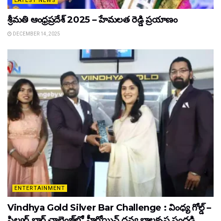
LATEST NEWS
శ్రీమతి ఆంధ్రప్రదేశ్ 2025 – హేమలత రెడ్డి ప్రయాణం
DECEMBER 14, 2025
ENTERTAINMENT
Vindhya Gold Silver Bar Challenge : వింధ్య గోల్డ్ –
సిల్వర్ బార్ ఛాలెంజ్‌లో హీరోయిన్ ధ‌న్య బాల‌కృష్ణ‌ సందడి