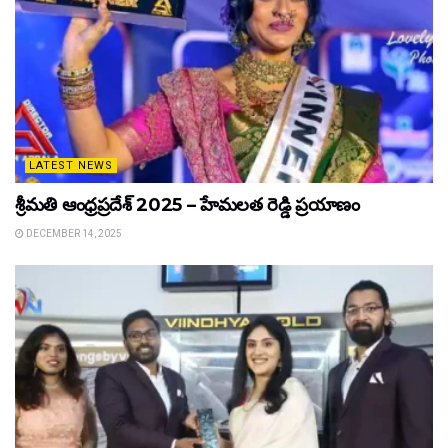
LATEST NEWS
శ్రీమతి ఆంధ్రప్రదేశ్ 2025 – హేమలత రెడ్డి ప్రయాణం
DECEMBER 14, 2025