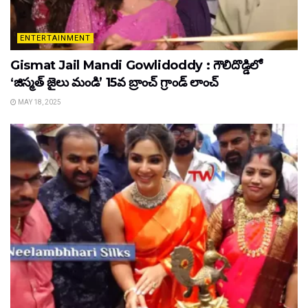
ENTERTAINMENT
Gismat Jail Mandi Gowlidoddy : గౌలిదొడ్డిలో
‘జిస్మత్ జైలు మండి’ 15వ బ్రాంచ్ గ్రాండ్ లాంచ్
MAY 18, 2025