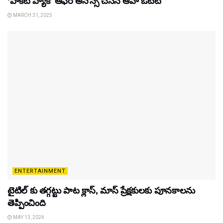
‘పాకెట్ ప్యాక్’ ఆఫర్ అనౌన్స్ చేసిన ఆహా ఓటీటీ
MARCH 31, 2025
ENTERTAINMENT
టైటిల్‌ కు తగ్గట్టు పాట క్లాస్, మాస్ ప్రేక్షకులకు పూనకాలను
తెప్పించింది
MAY 13, 2024