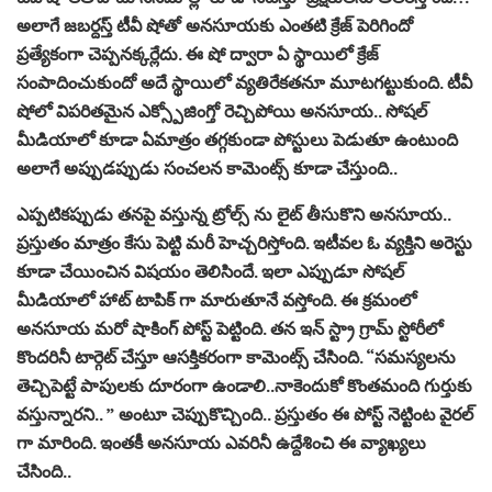
అలాగే జబర్దస్త్ టీవీ షోతో అనసూయకు ఎంతటి క్రేజ్ పెరిగిందో
ప్రత్యేకంగా చెప్పనక్కర్లేదు. ఈ షో ద్వారా ఏ స్థాయిలో క్రేజ్
సంపాదించుకుందో అదే స్థాయిలో వ్యతిరేకతనూ మూటగట్టుకుంది. టీవీ
షోలో విపరితమైన ఎక్స్పోజింగ్తో రెచ్చిపోయి అనసూయ.. సోషల్
మీడియాలో కూడా ఏమాత్రం తగ్గకుండా పోస్టులు పెడుతూ ఉంటుంది
అలాగే అప్పుడప్పుడు సంచలన కామెంట్స్ కూడా చేస్తుంది..
ఎప్పటికప్పుడు తనపై వస్తున్న ట్రోల్స్ ను లైట్ తీసుకొని అనసూయ..
ప్రస్తుతం మాత్రం కేసు పెట్టి మరీ హెచ్చరిస్తోంది. ఇటీవల ఓ వ్యక్తిని అరెస్టు
కూడా చేయించిన విషయం తెలిసిందే. ఇలా ఎప్పుడూ సోషల్
మీడియాలో హాట్ టాపిక్ గా మారుతూనే వస్తోంది. ఈ క్రమంలో
అనసూయ మరో షాకింగ్ పోస్ట్ పెట్టింది. తన ఇన్ స్ట్రా గ్రామ్ స్టోరీలో
కొందరినీ టార్గెట్ చేస్తూ ఆసక్తికరంగా కామెంట్స్ చేసింది. “సమస్యలను
తెచ్చిపెట్టే పాపులకు దూరంగా ఉండాలి..నాకెందుకో కొంతమంది గుర్తుకు
వస్తున్నారని.. ” అంటూ చెప్పుకొచ్చింది.. ప్రస్తుతం ఈ పోస్ట్ నెట్టింట వైరల్
గా మారింది. ఇంతకీ అనసూయ ఎవరినీ ఉద్దేశించి ఈ వ్యాఖ్యలు
చేసింది..