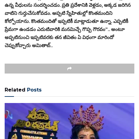
ఉన్న వీధులను సందర్శించడం. ప్రతి ప్రదేశానికి వెళ్లడం, అక్కడ జరిగిన
వాటిని గుర్తుచేసుకోవడం. అప్పటి స్నేహితుల్లో కొంతమందిని
కోల్పోయాను. కొంతమందితో ఇప్పటికీ మాట్లాడుతూ ఉన్నా. ఎప్పటికీ
ప్రేమగా ఉండడం ఎదుటివారికి మనమిచ్చే గొప్ప గౌరవం”.. అంటూ
అప్పటినుంచి ఇప్పటివరకు తన జీవితం ఏ విధంగా మారిందో
చెప్పుకోచ్చారు అమితాబ్..
Related
Posts