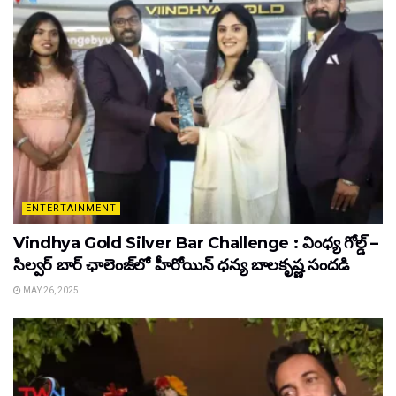
ENTERTAINMENT
Vindhya Gold Silver Bar Challenge : వింధ్య గోల్డ్ –
సిల్వర్ బార్ ఛాలెంజ్‌లో హీరోయిన్ ధ‌న్య బాల‌కృష్ణ‌ సందడి
MAY 26, 2025