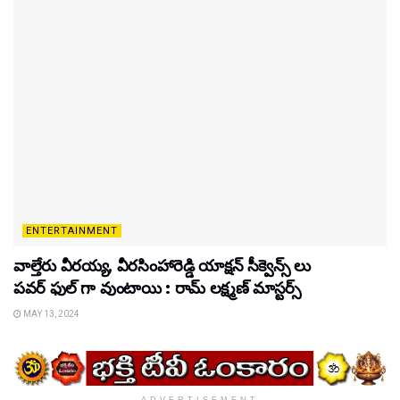
ENTERTAINMENT
వాల్తేరు వీరయ్య, వీరసింహారెడ్డి యాక్షన్ సీక్వెన్స్ లు
పవర్ ఫుల్ గా వుంటాయి : రామ్ లక్ష్మణ్ మాస్టర్స్
MAY 13, 2024