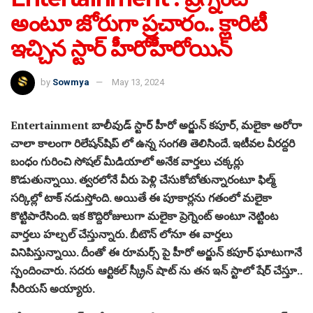
అంటూ జోరుగా ప్రచారం.. క్లారిటీ
ఇచ్చిన స్టార్ హీరోహీరోయిన్
by
Sowmya
May 13, 2024
Entertainment బాలీవుడ్ స్టార్ హీరో అర్జున్ కపూర్, మలైకా అరోరా
చాలా కాలంగా రిలేషన్‏షిప్ లో ఉన్న సంగతి తెలిసిందే. ఇటీవల వీరద్దరి
బంధం గురించి సోషల్ మీడియాలో అనేక వార్తలు చక్కర్లు
కొడుతున్నాయి. త్వరలోనే వీరు పెళ్లి చేసుకోబోతున్నారంటూ ఫిల్మ్
సర్కిల్లో టాక్ నడుస్తోంది. అయితే ఈ పూకార్లను గతంలో మలైకా
కొట్టిపారేసింది. ఇక కొద్దిరోజులుగా మలైకా ప్రెగ్నెంట్ అంటూ నెట్టింట
వార్తలు హల్చల్ చేస్తున్నారు. బీటౌన్ లోనూ ఈ వార్తలు
వినిపిస్తున్నాయి. దీంతో ఈ రూమర్స్ పై హీరో అర్జున్ కపూర్ ఘాటుగానే
స్పందించారు. సదరు ఆర్టికల్ స్క్రీన్ షాట్ ను తన ఇన్ స్టాలో షేర్ చేస్తూ..
సీరియస్ అయ్యారు.