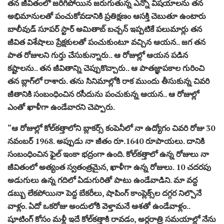
తన జీవితంలో జరిగిపోయిన జరుగుతున్న ఎన్నో విషయాలను తన
అభిమానులతో పంచుకోవడానికి ప్రతిక్షణం ఆసక్తి చెబుతూ ఉంటారు
బాలీవుడ్ సూపర్ స్టార్ అమితాబ్ బచ్చన్ ఇప్పటికే పలుమార్లు తన
జీవిత విశేషాలు ప్రేక్షకులతో పంచుకుంటూ వచ్చిన ఆయన.. జగ తన
పాత రోజులని గుర్తు చేసుకున్నారు.. ఆ రోజుల్లో ఆయన పడిన
కష్టాలను.. తన జీవితాన్ని చెప్పుకొచ్చారు.. ఆ పాతజ్ఞాపకాల గురించి
తన బ్లాగ్‌లో రాశారు. తను సినిమాల్లోకి రాక ముందు తీసుకున్న చివరి
జీతానికి సంబంధించిన రసీదును పంచుకున్న ఆయన.. ఆ రోజుల్లో
ఎంతో ఖాళీగా ఉండేవారని చెప్పారు.
“ఆ రోజుల్లో కోల్‌కత్తాలోని బ్లాకర్స్‌ కంపెనీలో నా ఉద్యోగం చివరి రోజు 30
నవంబర్‌ 1968. అప్పుడు నా జీతం రూ.1640 రూపాయలు. దానికి
సంబంధించిన ఫైల్‌ ఇంకా భద్రంగా ఉంది. కోల్‌కత్తాలో ఉన్న రోజులు నా
జీవితంలో అత్యంత స్వతంత్రమైన, ఖాళీగా ఉన్న రోజులు. 10 చదరపు
అడుగులు ఉన్న గదిలో ఏడుగురితో పాటు ఉండేవాడిని. మా వద్ద
డబ్బు లేకపోయినా పెద్ద బేకరీలు, షాపింగ్‌ కాంప్లెక్స్‌ల దగ్గర నిల్చొనే
వాళ్లం. ఏదో ఒకరోజు అందులోకి వెళ్తామనే ఆశతో ఉండేవాళ్లం..
షూటింగ్‌ కోసం మళ్లీ ఇదే కోల్‌కత్తాకి రావడం, అర్ధరాత్రి సమయాల్లో నేను