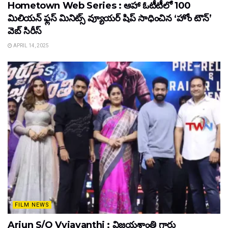
Hometown Web Series : ఆహా ఓటీటీలో 100
మిలియన్ ఫ్లస్ మినిట్స్ వ్యూయర్ షిప్ సాధించిన ‘హోం టౌన్’
వెబ్ సిరీస్
APRIL 14, 2025
FILM NEWS
Arjun S/O Vyjayanthi : విజయశాంతి గారు