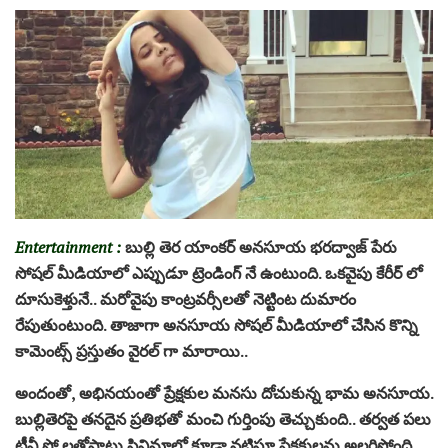
Entertainment :
బుల్లి తెర యాంకర్ అనసూయ భరద్వాజ్ పేరు
సోషల్ మీడియాలో ఎప్పుడూ ట్రెండింగ్ నే ఉంటుంది. ఒకవైపు కేరీర్ లో
దూసుకెళ్తునే.. మరోవైపు కాంట్రవర్సీలతో నెట్టింట దుమారం
రేపుతుంటుంది. తాజాగా అనసూయ సోషల్ మీడియాలో చేసిన కొన్ని
కామెంట్స్ ప్రస్తుతం వైరల్ గా మారాయి..
అందంతో, అభినయంతో ప్రేక్షకుల మనసు దోచుకున్న భామ అనసూయ.
బుల్లితెరపై తనదైన ప్రతిభతో మంచి గుర్తింపు తెచ్చుకుంది.. తర్వత పలు
టీవీ షో లతోపాటు సినిమాల్లో కూడా నటిస్తూ ప్రేక్షకులను అలరిస్తోంది…