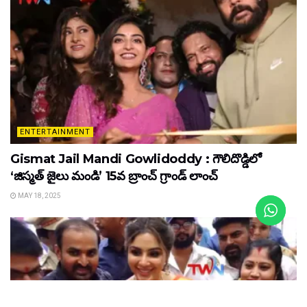
ENTERTAINMENT
Gismat Jail Mandi Gowlidoddy : గౌలిదొడ్డిలో
‘జిస్మత్ జైలు మండి’ 15వ బ్రాంచ్ గ్రాండ్ లాంచ్
MAY 18, 2025