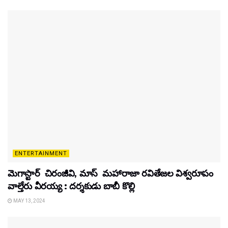
ENTERTAINMENT
మెగాస్టార్ చిరంజీవి, మాస్ మహారాజా రవితేజల విశ్వరూపం
వాల్తేరు వీరయ్య : దర్శకుడు బాబీ కొల్లి
MAY 13, 2024