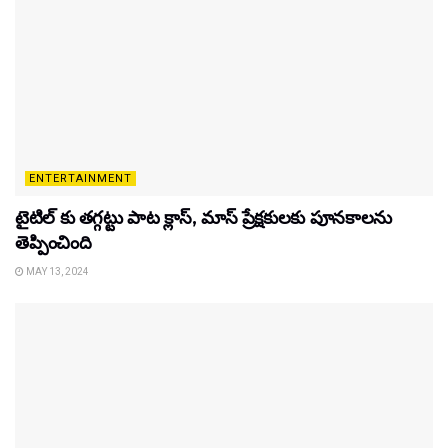
ENTERTAINMENT
టైటిల్‌ కు తగ్గట్టు పాట క్లాస్, మాస్ ప్రేక్షకులకు పూనకాలను
తెప్పించింది
MAY 13, 2024