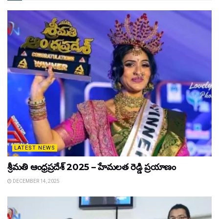
LATEST NEWS
శ్రీమతి ఆంధ్రప్రదేశ్ 2025 – హేమలత రెడ్డి ప్రయాణం
DECEMBER 14, 2025