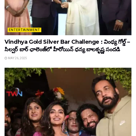
ENTERTAINMENT
Vindhya Gold Silver Bar Challenge : వింధ్య గోల్డ్ –
సిల్వర్ బార్ ఛాలెంజ్‌లో హీరోయిన్ ధ‌న్య బాల‌కృష్ణ‌ సందడి
MAY 26, 2025