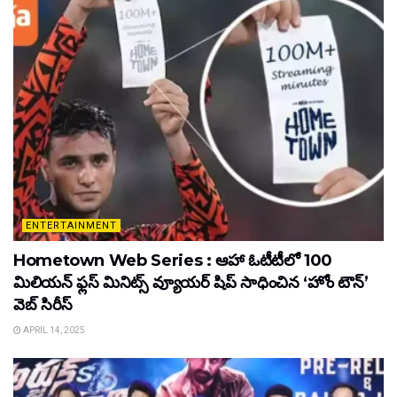
ENTERTAINMENT
Hometown Web Series : ఆహా ఓటీటీలో 100
మిలియన్ ఫ్లస్ మినిట్స్ వ్యూయర్ షిప్ సాధించిన ‘హోం టౌన్’
వెబ్ సిరీస్
APRIL 14, 2025