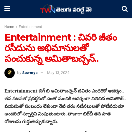
Home
Entertainment
Entertainment : చివరి జీతం
రసీదును అభిమానులతో
పంచుకున్న అమితాబచ్చన్..
by
Sowmya
May 13, 2024
Entertainment బిగ్ బి అమితాబచ్చన్ జీవితం ఎందరికో ఆదర్శం..
తన నటనతో ప్రవర్తనతో ఎంతో మందికి ఆదర్శంగా నిలిచిన అమితాబ్‌..
వయసుతో సంబంధం లేకుండా నేటి తరం నటీనటులతో పోటీపడుతూ
అందరిలో స్ఫూర్తిని నింపుతుంటారు. తాజాగా బిగ్‌బీ తన పాత
రోజులను గుర్తుతెచ్చుకున్నారు.