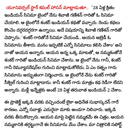
యూనివర్సల్ స్టార్ కమల్ హాసన్ మాట్లాడుతూ..
‘28 ఏళ్ల క్రితం
ఇండియన్ సినిమా టైంలో నేను శివాజీ గణేశన్ గారితో ఓ సినిమా
చేయాలి. ఆ టైంలోనే శంకర్ ఇండియన్ కథతో వచ్చారు. రెండు కథలు
కొంచెం దగ్గరదగ్గరగా ఉన్నాయి. అదే విషయాన్ని శివాజీ గణేశన్ గారితో
చెప్పాను. ‘శంకర్ గారితోనే సినిమా చేయండి.. ఆయన ఆల్రెడీ ఓ
సినిమాను తీశారు. మనం ఇప్పటికే ఎన్నో సినిమాలు కలిసి చేశాం’ అని
నాతో ఆయన అన్నారు. ఆయన అన్న ఒక్క మాటతో, ఆ నమ్మకంతోనే
శంకర్ గారితో ఇండియన్ సినిమా చేశాను. ఆ టైంలో నేను గానీ, శంకర్
గానీ రెమ్యూనరేషన్‌ల గురించి మాట్లాడుకోలేదు. ఏ ఎం రత్నం గారు
సినిమాను అద్భుతంగా నిర్మించారు. ఆ టైంలోనే నేను శంకర్ గారితో
సీక్వెల్ గురించి మాట్లాడాను. కానీ శంకర్ గారు మాత్రం కథ రెడీగా లేదని
అన్నారు. మళ్లీ ఇన్నేళ్లకు అంటే 28 ఏళ్ల తరువాత ఇండియన్ 2 చేశాం.
ఈ ప్రాజెక్ట్ ఇక్కడి వరకు వచ్చిందంటే లైకా అధినేత సుభాస్కరన్ గారే
కారణం. ఎన్నో సవాళ్లు ఎదురైనా మాకు అండగా నిలిచారు. ఇక్కడి
వరకు తీసుకొచ్చారు. ఆయన మాపై పెట్టిన నమ్మకమే ఈ చిత్రం. ఆయన
నమ్మకానికి తగ్గట్టుగానే ఈ సినిమాను మేం చేశాం. మా చిత్రానికి సపోర్ట్