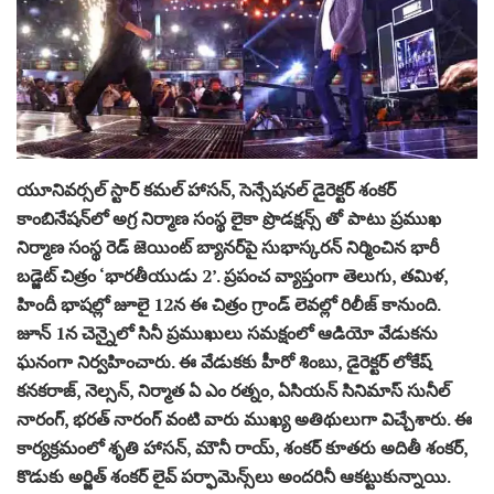
యూనివ‌ర్స‌ల్ స్టార్ క‌మ‌ల్ హాస‌న్‌, సెన్సేష‌న‌ల్ డైరెక్ట‌ర్ శంక‌ర్
కాంబినేష‌న్‌లో అగ్ర నిర్మాణ సంస్థ లైకా ప్రొడ‌క్ష‌న్స్ తో పాటు ప్రముఖ
నిర్మాణ సంస్థ రెడ్ జెయింట్ బ్యానర్‌పై సుభాస్క‌ర‌న్ నిర్మించిన భారీ
బ‌డ్జెట్ చిత్రం ‘భార‌తీయుడు 2’. ప్రపంచ వ్యాప్తంగా తెలుగు, తమిళ,
హిందీ భాషల్లో జూలై 12న ఈ చిత్రం గ్రాండ్ లెవ‌ల్లో రిలీజ్ కానుంది.
జూన్ 1న చెన్నైలో సినీ ప్రముఖులు సమక్షంలో ఆడియో వేడుక‌ను
ఘ‌నంగా నిర్వ‌హించారు. ఈ వేడుకకు హీరో శింబు, డైరెక్టర్ లోకేష్
కనకరాజ్, నెల్సన్, నిర్మాత ఏ ఎం రత్నం, ఏసియన్ సినిమాస్ సునీల్
నారంగ్, భరత్ నారంగ్ వంటి వారు ముఖ్య అతిథులుగా విచ్చేశారు. ఈ
కార్యక్రమంలో శృతి హాసన్, మౌనీ రాయ్, శంకర్ కూతరు అదితీ శంకర్,
కొడుకు అర్జిత్ శంకర్ లైవ్ పర్ఫామెన్స్‌లు అందరినీ ఆకట్టుకున్నాయి.