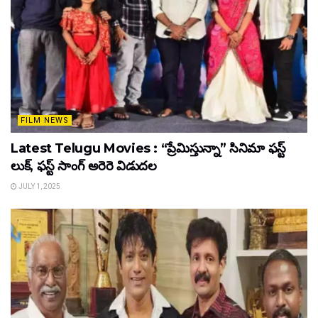
FILM NEWS
Latest Telugu Movies : “ప్రేమిస్తున్నా” సినిమా ఫస్ట్
లుక్, ఫస్ట్ సాంగ్ అరెరె విడుదల
JULY 1, 2025