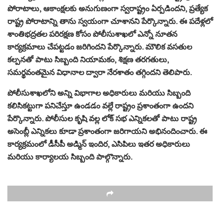
పోరాటాలు, ఆకాంక్షలకు అనుగుణంగా స్వరాష్ట్రం ఏర్పడిందని, ప్రత్యేక
రాష్ట్ర పోరాటాన్ని తాను స్వయంగా చూశానని పేర్కొన్నారు. ఈ పదేళ్లలో
శాంతిభద్రతల పరిరక్షణ కోసం పోలీసుశాఖలో ఎన్నో నూతన
కార్యక్రమాలు చేపట్టడం జరిగిందని పేర్కొన్నారు. మౌలిక వసతుల
కల్పనతో పాటు సిబ్బంది నియామకం, శిక్షణ తరగతులు,
సమర్థవంతమైన విధానాల ద్వారా నేరశాతం తగ్గిందని తెలిపారు.
పోలీసుశాఖలోని అన్ని విభాగాల అధికారులు మరియు సిబ్బంది
కలిసికట్టుగా పనిచేస్తూ ఉండడం వల్లే రాష్ట్రం ప్రశాంతంగా ఉందని
పేర్కొన్నారు. పోలీసుల కృషి వల్ల లోక్ సభ ఎన్నికలతో పాటు రాష్ట్ర
అసెంబ్లీ ఎన్నికలు కూడా ప్రశాంతంగా జరిగాయని అభినందించారు. ఈ
కార్యక్రమంలో డీసీపీ అడ్మిన్ ఇందిర, ఎసిపిలు ఇతర అధికారులు
మరియు కార్యాలయ సిబ్బంది పాల్గొన్నారు.