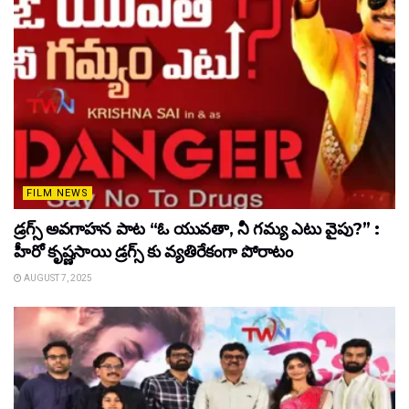
FILM NEWS
డ్రగ్స్ అవగాహన పాట “ఓ యువతా, నీ గమ్య ఎటు వైపు?” :
హీరో కృష్ణసాయి డ్రగ్స్ కు వ్యతిరేకంగా పోరాటం
AUGUST 7, 2025