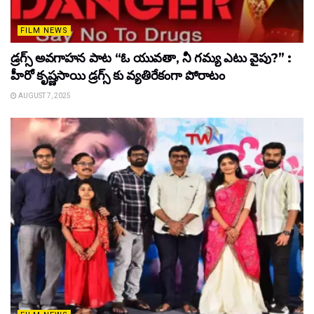
FILM NEWS
డ్రగ్స్ అవగాహన పాట “ఓ యువతా, నీ గమ్య ఎటు వైపు?” :
హీరో కృష్ణసాయి డ్రగ్స్ కు వ్యతిరేకంగా పోరాటం
AUGUST 7, 2025