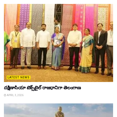
LATEST NEWS
దక్షిణాసియా టెక్స్‌టైల్ రాజధానిగా తెలంగాణ
APRIL 3, 2026