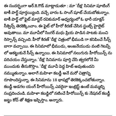
ఈ సందర్భంగా ఆర్‌.కె.గౌడ్‌ మాట్లాడుతూ : మా ‘దీక్ష’ సినిమా షూటింగ్
టాకీ పార్ట్ పూర్తయ్యింది. వచ్చే వారం ఓ సాంగ్ షూట్ చేయబోతున్నాం.
టాకీ పార్ట్ లో ఫైట్ మాస్టర్ రవికుమార్ ఆధ్వర్యంలో ఓ భారీ యాక్షన్
సీక్వెన్స్ తెరకెక్కించాం. ఈ ఫైట్ లో హీరో కిరణ్ చేసిన స్టంట్స్ హైలైట్
అవుతాయి. మా మూవీలో సింగర్ మధు ప్రియ పాడిన పాటకు మంచి
రెస్పాన్స్ వచ్చింది. హీరో కిరణ్ ‘దీక్ష’ చిత్రంలో భీముడి గా కనిపించే సీన్స్
బాగా వచ్చాయి. ఈ సినిమాలో భీముడు, ఆంజనేయుడు వంటి గెటప్స్
లో ఆకట్టుకునే సీన్స్ ఉన్నాయి. ఈ సినిమాలో నలుగురు హీరోయిన్స్ ను
పరిచయం చేస్తున్నాం. ‘దీక్ష’ సినిమాను పూర్తి చేసి త్వరలోనే మీ
ముందుకు తీసుకొస్తాం. ‘దీక్ష’ మూవీ పెద్ద హిట్ అవుతుందని
నమ్ముతున్నాం. అలాగే మహిళా కబడ్డీ అనే మరో చిత్రాన్ని
రూపొందిస్తున్నా. ఈ సినిమాను 18 భాషల్లో తెరకెక్కంచబోతున్నాం.
కబడ్డీ ఆడగల యంగ్ హీరోయిన్స్ ఎవరైనా ఇంట్రెస్ట్ ఉంటే మమ్మల్ని
సంప్రదించండి. మహిళా కబడ్డిలో నటించే హీరోయిన్స్ కు నేషనల్ కబడ్డీ
జట్టు కోచ్ తో శిక్షణ ఇప్పిస్తాం. అన్నారు.