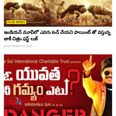
FILM NEWS
ఇండియన్ మూవీలో ఎవరు టచ్ చేయని పాయింట్ తో వస్తున్న
జాకీ చిత్రం ఫస్ట్ లుక్
SEPTEMBER 26, 2025