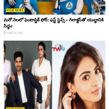
FILM NEWS
మరో నెలలో ఫెంటాస్టిక్ ఫోర్: ఫస్ట్ స్టెప్స్ – గెలాక్టస్‌తో యుద్ధానికి
సిద్ధం
JUNE 26, 2025