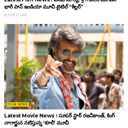
భారీ పాన్‌ ఇండియా మూవీ టైటిల్ “కిల్లర్”
JUNE 27, 2025
FILM NEWS
Latest Movie News : సూపర్ స్టార్ రజనీకాంత్, కింగ్
నాగార్జున నటిస్తున్న ‘కూలీ’ మూవీ