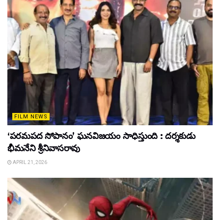
FILM NEWS
‘పరమపద సోపానం’ ఘనవిజయం సాధిస్తుంది : దర్శకుడు
భీమనేని శ్రీనివాసరావు
APRIL 21, 2026