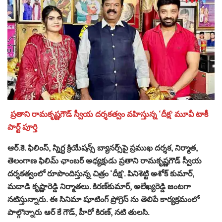
ప్రతాని రామకృష్ణగౌడ్‌ స్వీయ దర్శకత్వం వహిస్తున్న ‘దీక్ష’ మూవీ టాకీ
పార్ట్ పూర్తి
ఆర్‌.కె. ఫిలింస్‌, స్నిగ్ధ క్రియేషన్స్‌ బ్యానర్స్‌పై ప్రముఖ దర్శక, నిర్మాత,
తెలంగాణ ఫిలిమ్‌ ఛాంబర్‌ అధ్యక్షుడు ప్రతాని రామకృష్ణగౌడ్‌ స్వీయ
దర్శకత్వంలో రూపొందిస్తున్న చిత్రం ‘దీక్ష’. పినిశెట్టి అశోక్‌ కుమార్‌,
మదాడి కృష్ణారెడ్డి నిర్మాతలు. కిరణ్‌కుమార్‌, అలేఖ్యరెడ్డి జంటగా
నటిస్తున్నారు. ఈ సినిమా షూటింగ్ ప్రోగ్రెస్ ను తెలిపే కార్యక్రమంలో
పాల్గొన్నారు ఆర్ కే గౌడ్, హీరో కిరణ్, నటి తులసి.