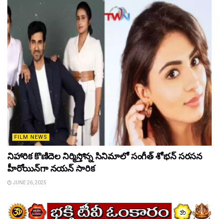
FILM NEWS
నిహారిక కొణిదెల నిర్మిస్తోన్న సినిమాలో సంగీత్ శోభన్ సరసన
హీరోయిన్‌గా నయన్ సారిక
JUNE 26, 2025