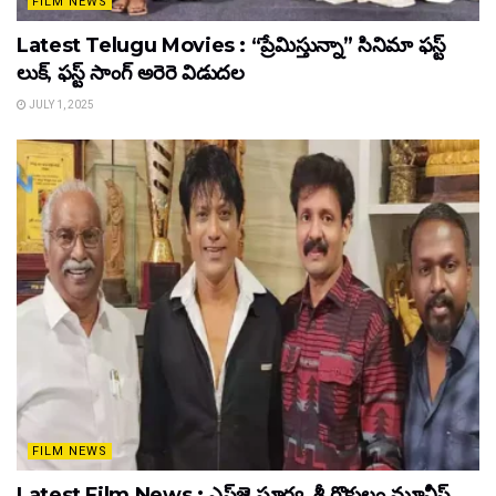
FILM NEWS
Latest Telugu Movies : “ప్రేమిస్తున్నా” సినిమా ఫస్ట్
లుక్, ఫస్ట్ సాంగ్ అరెరె విడుదల
JULY 1, 2025
FILM NEWS
Latest Film News : ఎస్‌జె సూర్య, శ్రీ గొకులం మూవీస్‌