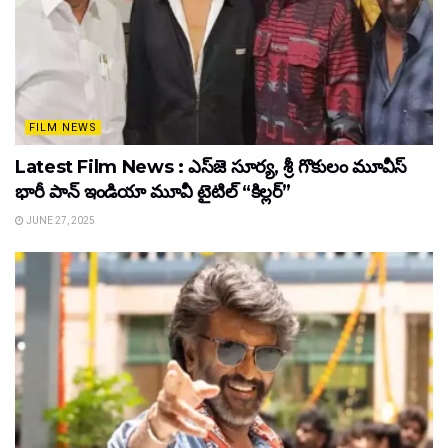
FILM NEWS
Latest Film News : ఎస్‌జె సూర్య, శ్రీ గొకులం మూవీస్‌
భారీ పాన్‌ ఇండియా మూవీ టైటిల్ “కిల్లర్”
JUNE 27, 2025