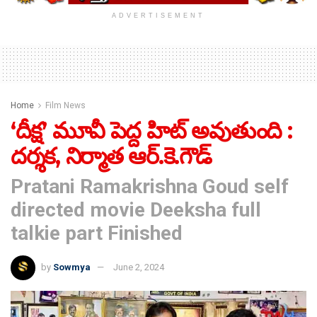
ADVERTISEMENT
Home
Film News
‘దీక్ష’ మూవీ పెద్ద హిట్ అవుతుంది :
దర్శక, నిర్మాత ఆర్‌.కె.గౌడ్‌
Pratani Ramakrishna Goud self
directed movie Deeksha full
talkie part Finished
by
Sowmya
June 2, 2024