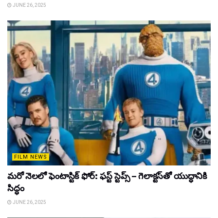
JUNE 26, 2025
FILM NEWS
మరో నెలలో ఫెంటాస్టిక్ ఫోర్: ఫస్ట్ స్టెప్స్ – గెలాక్టస్‌తో యుద్ధానికి
సిద్ధం
JUNE 26, 2025