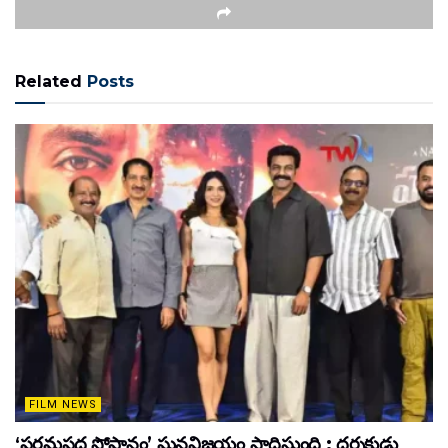
Related
Posts
FILM NEWS
‘పరమపద సోపానం’ ఘనవిజయం సాధిస్తుంది : దర్శకుడు