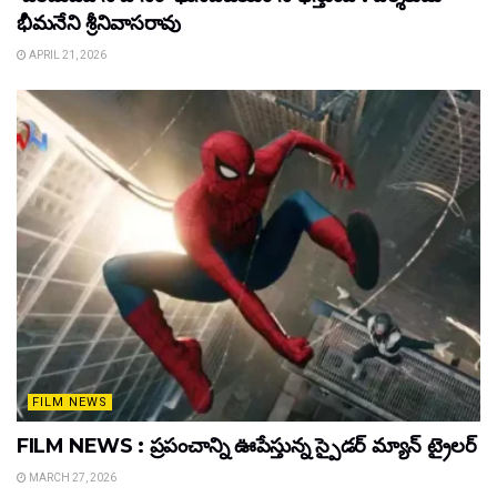
భీమనేని శ్రీనివాసరావు
APRIL 21, 2026
FILM NEWS
FILM NEWS : ప్రపంచాన్ని ఊపేస్తున్న స్పైడర్ మ్యాన్ ట్రైలర్
MARCH 27, 2026