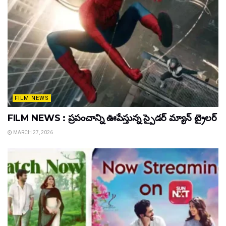
FILM NEWS
FILM NEWS : ప్రపంచాన్ని ఊపేస్తున్న స్పైడర్ మ్యాన్ ట్రైలర్
MARCH 27, 2026