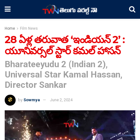
Home
Film News
28 ఏళ్ల తరువాత ‘ఇండియన్ 2’ :
యూనివర్సల్ స్టార్ కమల్ హాసన్
Bharateeyudu 2 (Indian 2),
Universal Star Kamal Hassan,
Director Sankar
by
Sowmya
June 2, 2024