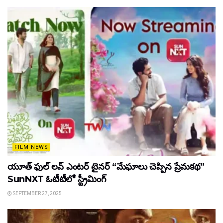
FILM NEWS
యూత్ ఫుల్ లవ్ ఎంటర్ టైనర్ “మేఘాలు చెప్పిన ప్రేమకథ”
SunNXT ఓటీటీలో స్ట్రీమింగ్
SEPTEMBER 27, 2025