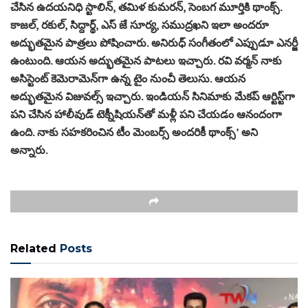
చేసిన ఉదయనిధి స్టాలిన్, తమిళ కుమరన్, సెంబగ మూర్తికి థాంక్స్.
కాజల్, రకుల్, సిద్దార్థ్, ఎస్ జే సూర్య, సముద్రఖని ఇలా అందరూ
అద్భుతమైన పాత్రలు పోషించారు. అనిరుధ్ సంగీతంలో ఎప్పుడూ ఎనర్జీ
ఉంటుంది. ఆయన అద్భుతమైన పాటలు ఇచ్చారు. రవి వర్మన్ నాకు
అసిస్టెంట్‌ కెమెరామెన్‌గా ఉన్న టైం నుంచీ తెలుసు. ఆయన
అద్భుతమైన విజువల్స్ ఇచ్చారు. ఇండియన్ సినిమాకు మేకప్ ఆర్టిస్ట్‌గా
పని చేసిన హాలీవుడ్ టెక్నీషియన్‌తో మళ్లీ పని చేయడం ఆనందంగా
ఉంది. నాకు సహకరించిన టీం మెంబర్స్ అందరికీ థాంక్స్’ అని
అన్నారు.
Related
Posts