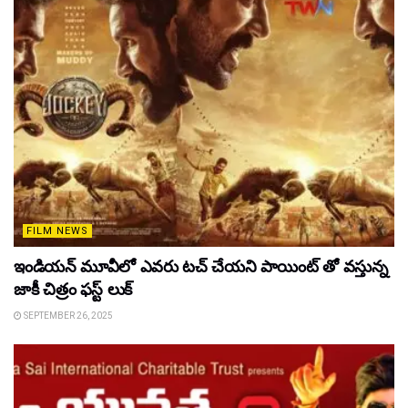
FILM NEWS
ఇండియన్ మూవీలో ఎవరు టచ్ చేయని పాయింట్ తో వస్తున్న
జాకీ చిత్రం ఫస్ట్ లుక్
SEPTEMBER 26, 2025