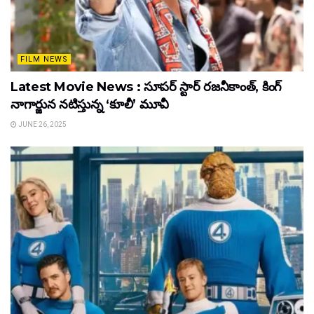
FILM NEWS
Latest Movie News : సూపర్ స్టార్ రజనీకాంత్, కింగ్
నాగార్జున నటిస్తున్న ‘కూలీ’ మూవీ
JUNE 26, 2025