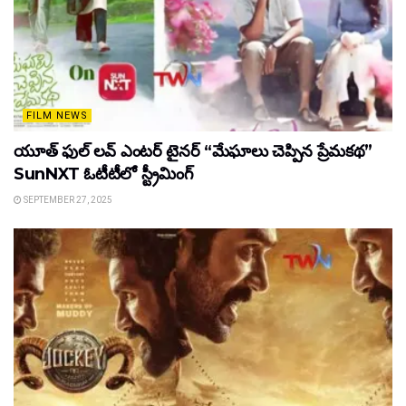
FILM NEWS
యూత్ ఫుల్ లవ్ ఎంటర్ టైనర్ “మేఘాలు చెప్పిన ప్రేమకథ”
SunNXT ఓటీటీలో స్ట్రీమింగ్
SEPTEMBER 27, 2025