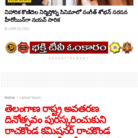
FILM NEWS
నిహారిక కొణిదెల నిర్మిస్తోన్న సినిమాలో సంగీత్ శోభన్ సరసన
హీరోయిన్‌గా నయన్ సారిక
JUNE 26, 2025
ADVERTISEMENT
Home
Latest News
తెలంగాణ రాష్ట్ర అవతరణ
దినోత్సవం పురస్కరించుకుని
రాచకొండ కమిషనర్ రాచకొండ