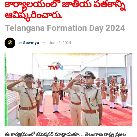
కార్యాలయంలో జాతీయ పతకాన్ని
ఆవిష్కరించారు.
Telangana Formation Day 2024
by
Sowmya
June 2, 2024
ఈ కార్యక్రమంలో కమిషనర్ మాట్లాడుతూ… తెలంగాణ రాష్ట్ర ప్రజల