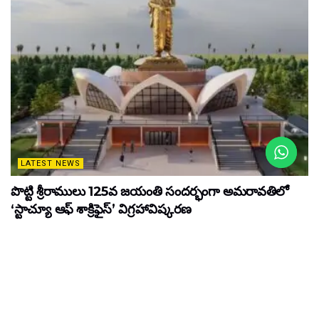
LATEST NEWS
పొట్టి శ్రీరాములు 125వ జయంతి సందర్భంగా అమరావతిలో
‘స్టాచ్యూ ఆఫ్ శాక్రిఫైస్’ విగ్రహావిష్కరణ
MARCH 16, 2026