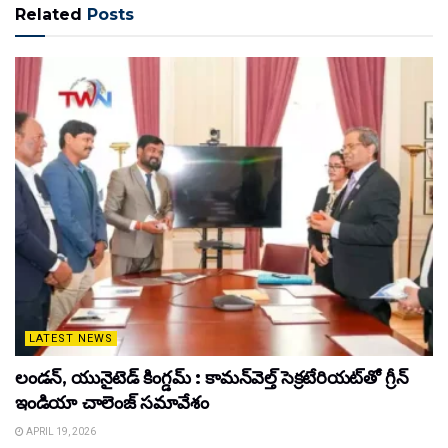
Related
Posts
LATEST NEWS
లండన్, యునైటెడ్ కింగ్డమ్ : కామన్‌వెల్త్ సెక్రటేరియట్‌తో గ్రీన్
ఇండియా చాలెంజ్ సమావేశం
APRIL 19, 2026