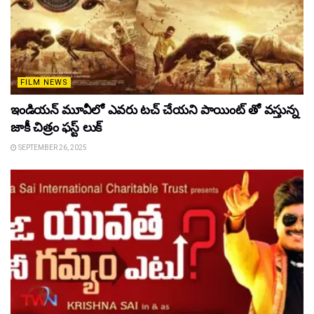
FILM NEWS
ఇండియన్ మూవీలో ఎవరు టచ్ చేయని పాయింట్ తో వస్తున్న
జాకీ చిత్రం ఫస్ట్ లుక్
SEPTEMBER 26, 2025