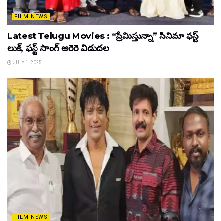
FILM NEWS
Latest Telugu Movies : “ప్రేమిస్తున్నా” సినిమా ఫస్ట్
లుక్, ఫస్ట్ సాంగ్ అరెరె విడుదల
JULY 1, 2025
FILM NEWS