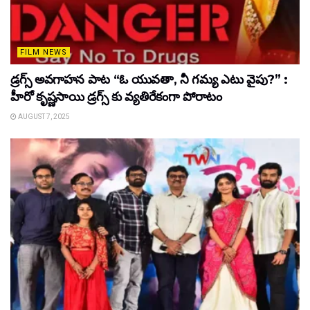
FILM NEWS
డ్రగ్స్ అవగాహన పాట “ఓ యువతా, నీ గమ్య ఎటు వైపు?” :
హీరో కృష్ణసాయి డ్రగ్స్ కు వ్యతిరేకంగా పోరాటం
AUGUST 7, 2025