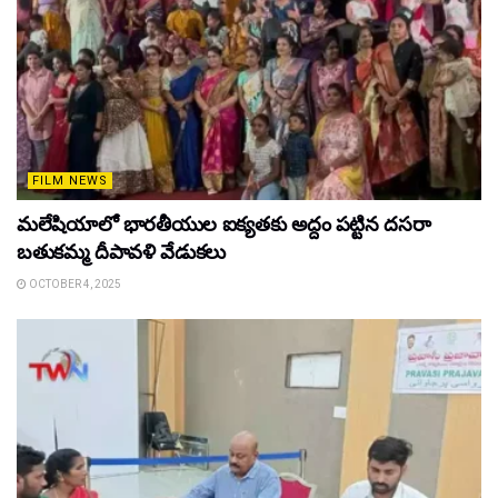
FILM NEWS
మలేషియాలో భారతీయుల ఐక్యతకు అద్దం పట్టిన దసరా
బతుకమ్మ దీపావళి వేడుకలు
OCTOBER 4, 2025