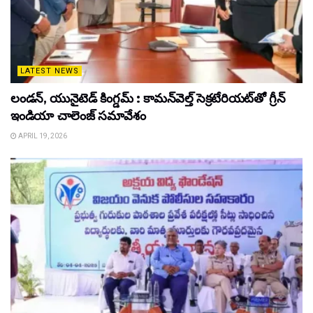
LATEST NEWS
లండన్, యునైటెడ్ కింగ్డమ్ : కామన్‌వెల్త్ సెక్రటేరియట్‌తో గ్రీన్
ఇండియా చాలెంజ్ సమావేశం
APRIL 19, 2026