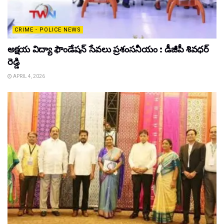
CRIME - POLICE NEWS
అక్షయ విద్యా ఫౌండేషన్ సేవలు ప్రశంసనీయం : డీజీపీ శివధర్
రెడ్డి
APRIL 4, 2026