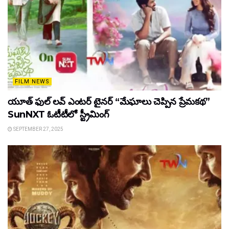
FILM NEWS
యూత్ ఫుల్ లవ్ ఎంటర్ టైనర్ “మేఘాలు చెప్పిన ప్రేమకథ”
SunNXT ఓటీటీలో స్ట్రీమింగ్
SEPTEMBER 27, 2025