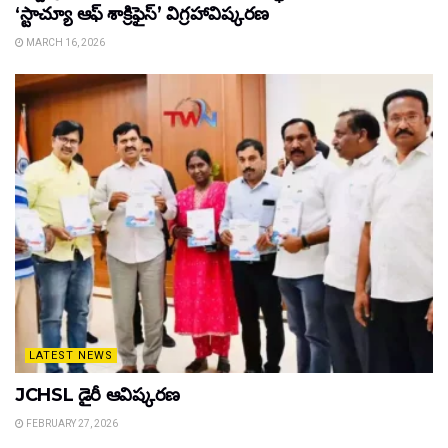
‘స్టాచ్యూ ఆఫ్ శాక్రిఫైస్’ విగ్రహావిష్కరణ
MARCH 16, 2026
LATEST NEWS
JCHSL డైరీ ఆవిష్కరణ
FEBRUARY 27, 2026