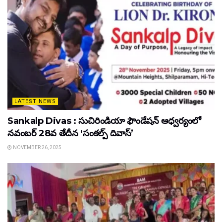
LATEST NEWS
Sankalp Divas : సుచిరిండియా ఫౌండేషన్ ఆధ్వర్యంలో
నవంబర్ 28వ తేదీన ‘సంకల్ప్ దివాస్’
NOVEMBER 26, 2025