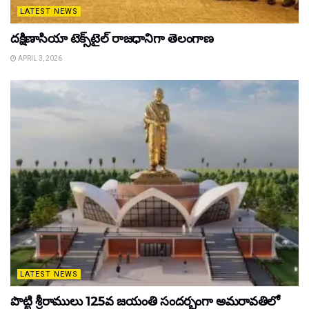
LATEST NEWS
దక్షిణాసియా టెక్స్‌టైల్ రాజధానిగా తెలంగాణ
APRIL 3, 2026
LATEST NEWS
పొట్టి శ్రీరాములు 125వ జయంతి సందర్భంగా అమరావతిలో