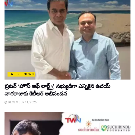
LATEST NEWS
బ్రిటన్ ‘హౌస్ ఆఫ్ లార్డ్స్’ సభ్యుడిగా ఎన్నికైన ఉదయ్
నాగరాజుకు కేటీఆర్ అభినందన
DECEMBER 11, 2025