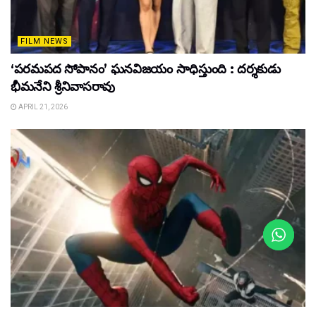
FILM NEWS
‘పరమపద సోపానం’ ఘనవిజయం సాధిస్తుంది : దర్శకుడు
భీమనేని శ్రీనివాసరావు
APRIL 21, 2026