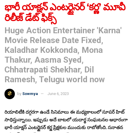
భారీ యాక్షన్ ఎంటర్టైనర్ ‘కర్ణ’ మూవీ
రిలీజ్ డేట్ ఫిక్స్
Huge Action Entertainer 'Karna'
Movie Release Date Fixed,
Kaladhar Kokkonda, Mona
Thakur, Aasma Syed,
Chhatrapati Shekhar, Dil
Ramesh, Telugu world now
by
Sowmya
June 6, 2023
రియాలిటీకి దగ్గరగా ఉండే సినిమాలు ఈ మధ్యకాలంలో సూపర్ హిట్
సాధిస్తున్నాయి. ఇప్పుడు అదే బాటలో యదార్థ సంఘటనల ఆధారంగా
భారీ యాక్షన్ ఎంటర్టైనర్ కర్ణ ప్రేక్షకుల ముందుకు రాబోతోంది. సనాతన