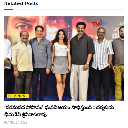
Related
Posts
FILM NEWS
‘పరమపద సోపానం’ ఘనవిజయం సాధిస్తుంది : దర్శకుడు
భీమనేని శ్రీనివాసరావు
APRIL 21, 2026