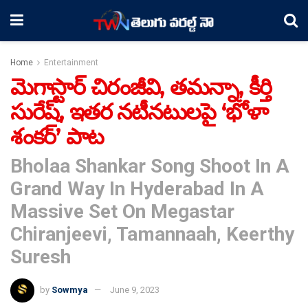
Home
Entertainment
మెగాస్టార్ చిరంజీవి, తమన్నా, కీర్తి
సురేష్, ఇతర నటీనటులపై ‘భోళా
శంకర్’ పాట
Bholaa Shankar Song Shoot In A
Grand Way In Hyderabad In A
Massive Set On Megastar
Chiranjeevi, Tamannaah, Keerthy
Suresh
by
Sowmya
June 9, 2023