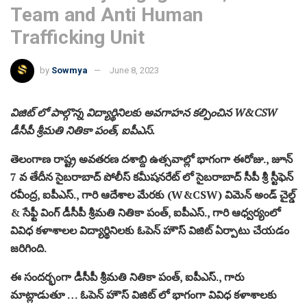
Team and Anti Human
Trafficking Unit
by
Sowmya
June 8, 2023
విజిట్ లో పాల్గొన్న విద్యార్థినిలకు అవగాహన కల్పించిన W&CSW
డీసీపీ శ్రీమతి నితికా పంత్, ఐపీఎస్.
తెలంగాణ రాష్ట్ర అవతరణ దశాబ్ది ఉత్సవాల్లో భాగంగా ఈరోజు., జూన్
7 వ తేదీన సైబరాబాద్ పోలీస్ కమీషనరేట్ లో సైబరాబాద్ సీపీ శ్రీ స్టీఫెన్
రవీంద్ర, ఐపీఎస్., గారి ఆదేశాల మేరకు (W&CSW) విమెన్ అండ్ చైల్డ్
& సేఫ్టీ వింగ్ డీసీపీ శ్రీమతి నితికా పంత్, ఐపీఎస్., గారి ఆధ్వర్యంలో
వివిధ కళాశాలల విద్యార్థినిలకు ఓపెన్ హౌస్ విజిట్ ఏర్పాటు చేయడం
జరిగింది.
ఈ సందర్భంగా డీసీపీ శ్రీమతి నితికా పంత్, ఐపీఎస్., గారు
మాట్లాడుతూ … ఓపెన్ హౌస్ విజిట్ లో భాగంగా వివిధ కళాశాలకు