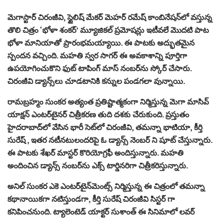
మెగాస్టార్ చిరంజీవి, స్టైలిష్ మేకర్ మెహర్ రమేష్ కాంబినేషన్‌లో వస్తున్న
తొలి చిత్రం ‘భోళా శంకర్’ మ్యూజికల్ ప్రమోషన్లు ఇటీవలే మొదటి పాట
భోళా మానియాతో ప్రారంభమయ్యాయి. ఈ పాటకు అద్భుతమైన
స్పందన వచ్చింది. మహతి స్వర సాగర్ ఈ అవకాశాన్ని పూర్తిగా
ఉపయోగించుకొని ఫుట్ టాపింగ్ మాస్ నంబర్‌ను స్కోర్ చేసారు.
చిరంజీవి డ్యాన్స్‌లు చూడటానికి కన్నుల పండగలా వున్నాయి.
రామబ్రహ్మం సుంకర అత్యంత ప్రతిష్టాత్మకంగా నిర్మిస్తున్న మెగా మాసివ్
యాక్షన్ ఎంటర్‌టైనర్ చిత్రీకరణ తుది దశకు చేరుకుంది. ప్రస్తుతం
హైదరాబాద్‌లో వేసిన భారీ సెట్‌లో చిరంజీవి, తమన్నా భాటియా, కీర్తి
సురేష్ , ఇతర నటీనటులందరిపై ఓ డ్యాన్స్ నెంబర్ ని షూట్ చేస్తున్నారు.
ఈ పాటకు శేఖర్ మాస్టర్ కొరియోగ్రఫీ అందిస్తున్నారు. మహతి
అందించిన డ్యాన్స్ నంబర్‌ను ఎక్స్ టార్డినరిగా చిత్రీకరిస్తున్నారు.
అనిల్ సుంకర ఎకె ఎంటర్‌టైన్‌మెంట్స్ నిర్మిస్తున్న ఈ చిత్రంలో తమన్నా
కథానాయికగా నటిస్తుండగా, కీర్తి సురేష్ చిరంజీవి సిస్టర్ గా
కనిపించనుంది. ట్యాలెంటెడ్ యాక్టర్ సుశాంత్ ఈ సినిమాలో లవర్