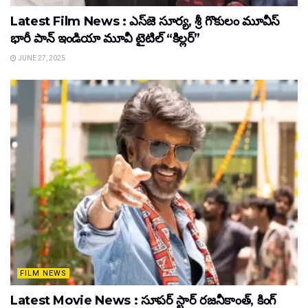
Latest Film News : ఎస్‌జె సూర్య, శ్రీ గొకులం మూవీస్‌
భారీ పాన్‌ ఇండియా మూవీ టైటిల్ “కిల్లర్”
JUNE 27, 2025
FILM NEWS
Latest Movie News : సూపర్ స్టార్ రజనీకాంత్, కింగ్