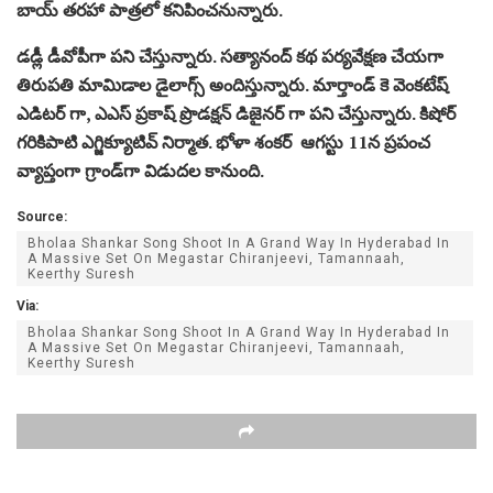
బాయ్ తరహా పాత్రలో కనిపించనున్నారు.
డడ్లీ డీవోపీగా పని చేస్తున్నారు. సత్యానంద్ కథ పర్యవేక్షణ చేయగా
తిరుపతి మామిడాల డైలాగ్స్ అందిస్తున్నారు. మార్తాండ్ కె వెంకటేష్
ఎడిటర్ గా, ఎఎస్ ప్రకాష్ ప్రొడక్షన్ డిజైనర్ గా పని చేస్తున్నారు. కిషోర్
గరికిపాటి ఎగ్జిక్యూటివ్ నిర్మాత. భోళా శంకర్ ఆగస్టు 11న ప్రపంచ
వ్యాప్తంగా గ్రాండ్‌గా విడుదల కానుంది.
Source:
Bholaa Shankar Song Shoot In A Grand Way In Hyderabad In
A Massive Set On Megastar Chiranjeevi, Tamannaah,
Keerthy Suresh
Via:
Bholaa Shankar Song Shoot In A Grand Way In Hyderabad In
A Massive Set On Megastar Chiranjeevi, Tamannaah,
Keerthy Suresh