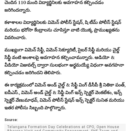
చెందిన 110 మంది విద్యార్థినిలకు అవగాహన కల్పించడం
జరిగిందన్నారు.
కళాశాలల విద్యార్థినిలకు విమెన్ పోలీస్ స్టేషన్, షి టీమ్ పోలీస్ స్టేషన్
మరియు భరోసా కేంద్రాలను చూపిస్తూ వాటి యొక్క ప్రాముఖ్యతను
వివరించారు.
ముఖ్యంగా విమెన్ సేఫ్టీ, విమెన్ సెక్యూరిటీ, సైబర్ సేఫ్టీ మరియు చైల్డ్
సేఫ్టీ వంటి అంశాలపై అవగాహన కల్పించామన్నారు. ఆడియో &
వీడియో విజువల్స్ ద్వారా సులభంగా అర్థమయ్యే విధంగా అవగహనా
కల్పించడం జరిగిందని తెలిపారు.
ఈ కార్యక్రమంలో విమెన్ అండ్ చైల్డ్ & సేఫ్టీ వింగ్ డీసీపీ శ్రీ నితికా పంత్,
ఐపీఎస్., విమెన్ అండ్ చైల్డ్ & సేఫ్టీ వింగ్ ఇన్స్ స్పెక్టర్ వెంకటేశం, ఇన్స్
స్పెక్టర్ వేణుమాధవ్, విమెన్ పోలీస్ స్టేషన్ ఇన్స్ స్పెక్టర్ సునిత మరియు
ఇతర పోలీసు సిబ్బంది పాల్గొన్నారు.
Source:
Telangana Formation Day Celebrations at CPO, Open House
Bharosa Visit and Community Engagement, SHE Team and