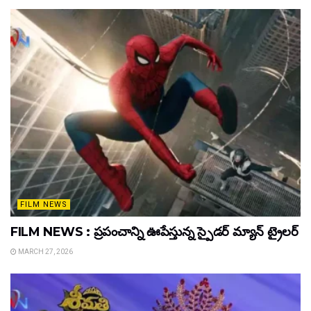
FILM NEWS
FILM NEWS : ప్రపంచాన్ని ఊపేస్తున్న స్పైడర్ మ్యాన్ ట్రైలర్
MARCH 27, 2026