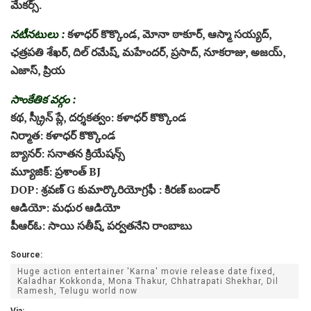
మేకర్స్.
నటీనటులు :
కళాధర్ కొక్కొండ, మోనా ఠాకూర్, ఆస్మా సయ్యద్,
ఛత్రపతి శేఖర్, దిల్ రమేష్, మహేందర్, ప్రసాద్, నూకరాజు, అజయ్,
ఎజాస్, ప్రియ
సాంకేతిక వర్గం :
కథ, స్క్రీన్ ప్లే, దర్శకత్వం: కళాధర్ కొక్కొండ
నిర్మాత: కళాధర్ కొక్కొండ
బ్యానర్: సనాతన క్రియేషన్స్
మ్యూజిక్: ప్రశాంత్ BJ
DOP: శ్రవణ్ G కుమార్కొరియోగ్రఫీ : కిరణ్ బండార్
ఆడియో: మధుర ఆడియో
పీఆర్ఓ: సాయి సతీష్, పర్వతనేని రాంబాబు
Source:
Huge action entertainer 'Karna' movie release date fixed,
Kaladhar Kokkonda, Mona Thakur, Chhatrapati Shekhar, Dil
Ramesh, Telugu world now
Via: