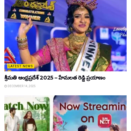
LATEST NEWS
శ్రీమతి ఆంధ్రప్రదేశ్ 2025 – హేమలత రెడ్డి ప్రయాణం
DECEMBER 14, 2025