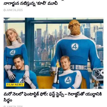
నాగార్జున నటిస్తున్న ‘కూలీ’ మూవీ
JUNE 26, 2025
FILM NEWS
మరో నెలలో ఫెంటాస్టిక్ ఫోర్: ఫస్ట్ స్టెప్స్ – గెలాక్టస్‌తో యుద్ధానికి
సిద్ధం
JUNE 26, 2025