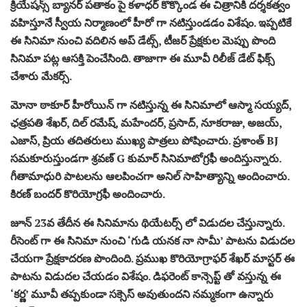
క్రియేషన్స్ బ్యానర్ పతాకం పై కళాధర్ కొక్కొండ ఈ చిత్రానికి దర్శకత్వం
వహిస్తూనే స్వీయ నిర్మాణంలో హీరో గా నటిస్తుండడం విశేషం. ఇప్పటికే
ఈ సినిమా నుంచి వదిలిన అప్ డేట్స్, టీజర్ ప్రేక్షకుల మెప్పు పొంది
సినిమా పట్ల ఆసక్తి పెంచేసింది. తాజాగా ఈ మూవీ రిలీజ్ డేట్ ఫిక్స్
చేశారు మేకర్స్.
మోనా ఠాకూర్ హీరోయిన్ గా నటిస్తున్న ఈ సినిమాలో ఆస్మా సయ్యద్,
ఛత్రపతి శేఖర్, దిల్ రమేష్, మహేందర్, ప్రసాద్, నూకరాజు, అజయ్,
ఎజాస్, ప్రియ తదితరులు ముఖ్య పాత్రలు పోషించారు. ప్రశాంత్ BJ
సమకూరుస్తుండగా శ్రవణ్ G కుమార్ సినిమాటోగ్రఫీ అందిస్తున్నారు.
గీతామాధురి పాటలను ఆలపించగా అనిల్ సాహిత్యాన్ని అందించారు.
కిరణ్ బందర్ కొరియోగ్రఫీ అందించారు.
జూన్ 23వ తేదీన ఈ సినిమాను థియేటర్స్ లో విడుదల చేస్తున్నారు.
రీసెంట్ గా ఈ సినిమా నుంచి ‘గుడి యనక నా సామీ’ పాటను విడుదల
చేయగా ప్రేక్షకాదరణ పొందింది. ప్రముఖ కొరియోగ్రాఫర్ శేఖర్ మాస్టర్ ఈ
పాటను విడుదల చేయడం విశేషం. డిఫరెంట్ కాన్సెప్ట్ తో వస్తున్న ఈ
‘కర్ణ’ మూవీ తప్పకుండా సక్సెస్ అవుతుందని నమ్మకంగా ఉన్నారు