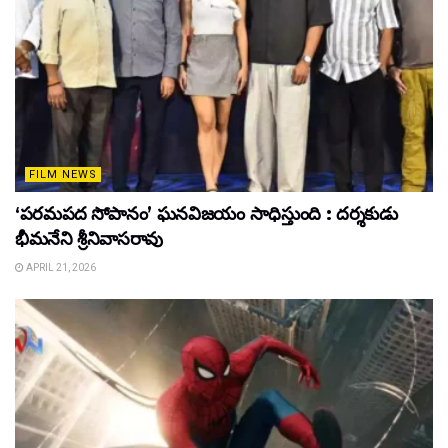
FILM NEWS
‘పరమపద సోపానం’ ఘనవిజయం సాధిస్తుంది : దర్శకుడు
భీమనేని శ్రీనివాసరావు
APRIL 21, 2026