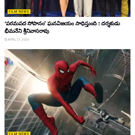
FILM NEWS
‘పరమపద సోపానం’ ఘనవిజయం సాధిస్తుంది : దర్శకుడు
భీమనేని శ్రీనివాసరావు
APRIL 21, 2026
FILM NEWS