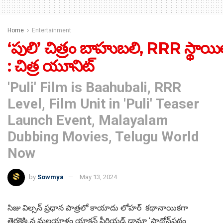
Home
Entertainment
‘పులి’ చిత్రం బాహుబలి, RRR స్థాయ
: చిత్ర యూనిట్
'Puli' Film is Baahubali, RRR
Level, Film Unit in 'Puli' Teaser
Launch Event, Malayalam
Dubbing Movies, Telugu World
Now
by
Sowmya
May 13, 2024
సిజు విల్సన్ ప్రధాన పాత్రలో కాయాదు లోహర్ కథానాయికగా
తెరకెక్కిన మలయాళం యాక్షన్ పీరియడ్ డ్రామా ‘పాథోన్‌పథం