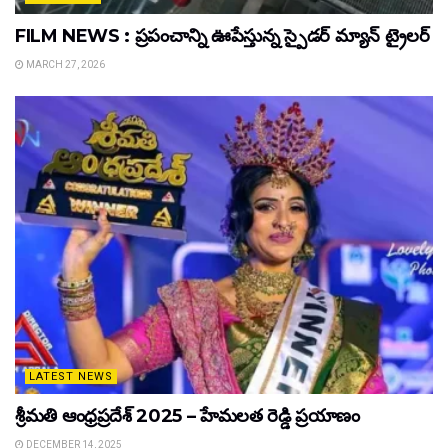
FILM NEWS : ప్రపంచాన్ని ఊపేస్తున్న స్పైడర్ మ్యాన్ ట్రైలర్
MARCH 27, 2026
LATEST NEWS
శ్రీమతి ఆంధ్రప్రదేశ్ 2025 – హేమలత రెడ్డి ప్రయాణం
DECEMBER 14, 2025