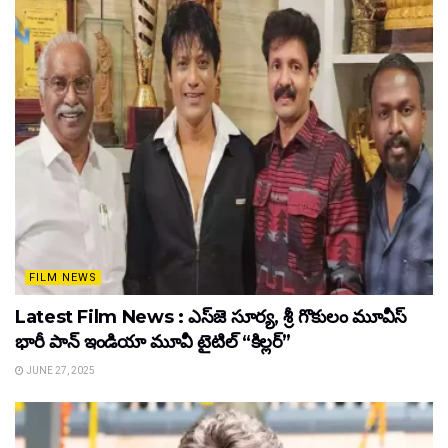
FILM NEWS
Latest Film News : ఎస్‌జె సూర్య, శ్రీ గొకులం మూవీస్‌
భారీ పాన్‌ ఇండియా మూవీ టైటిల్ “కిల్లర్”
JUNE 27, 2025