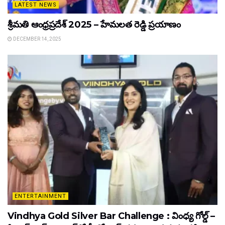
LATEST NEWS
శ్రీమతి ఆంధ్రప్రదేశ్ 2025 – హేమలత రెడ్డి ప్రయాణం
DECEMBER 14, 2025
ENTERTAINMENT
Vindhya Gold Silver Bar Challenge : వింధ్య గోల్డ్ –