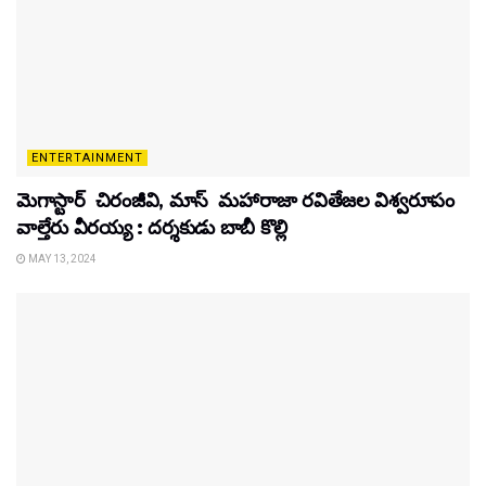
ENTERTAINMENT
మెగాస్టార్ చిరంజీవి, మాస్ మహారాజా రవితేజల విశ్వరూపం
వాల్తేరు వీరయ్య : దర్శకుడు బాబీ కొల్లి
MAY 13, 2024