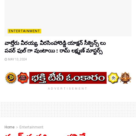
ENTERTAINMENT
వాల్తేరు వీరయ్య, వీరసింహారెడ్డి యాక్షన్ సీక్వెన్స్ లు
పవర్ ఫుల్ గా వుంటాయి : రామ్ లక్ష్మణ్ మాస్టర్స్
MAY 13, 2024
ADVERTISEMENT
Home
Entertainment