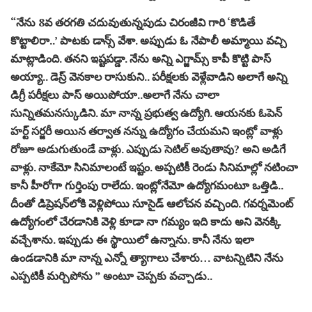
“నేను 8వ తరగతి చదువుతున్నపుడు చిరంజీవి గారి ‘కొడితే
కొట్టాలిరా..’ పాటకు డాన్స్‌ వేశా. అప్పుడు ఓ నేపాలీ అమ్మాయి వచ్చి
మాట్లాడింది. తనని ఇష్టపడ్డా. నేను అన్ని ఎగ్జామ్స్‌ కాపీ కొట్టి పాస్‌
అయ్యా.. డెస్ర్‌ వెనకాల రాసుకుని.. పరీక్షలకు వెళ్లేవాడిని అలాగే అన్ని
డిగ్రీ పరీక్షలు పాస్ అయిపోయా..అలాగే నేను చాలా
సున్నితమనస్కుడిని. మా నాన్న ప్రభుత్వ ఉద్యోగి. ఆయనకు ఓపెన్‌
హర్ట్‌ సర్జరీ అయిన తర్వాత నన్ను ఉద్యోగం చేయమని ఇంట్లో వాళ్లు
రోజూ అడుగుతుండే వాళ్లు. ఎప్పుడు సెటిల్‌ అవుతావు? అని అడిగే
వాళ్లు. నాకేమో సినిమాలంటే ఇష్టం. అప్పటికీ రెండు సినిమాల్లో నటించా
కానీ హీరోగా గుర్తింపు రాలేదు. ఇంట్లోనేమో ఉద్యోగమంటూ ఒత్తిడి..
దీంతో డిప్రెషన్‌లోకి వెళ్లిపోయి సూసైడ్‌ ఆలోచన వచ్చింది. గవర్నమెంట్‌
ఉద్యోగంలో చేరడానికి వెళ్లి కూడా నా గమ్యం ఇది కాదు అని వెనక్కి
వచ్చేశాను. ఇప్పుడు ఈ స్థాయిలో ఉన్నాను. కానీ నేను ఇలా
ఉండడానికి మా నాన్న ఎన్నో త్యాగాలు చేశారు… వాటన్నిటిని నేను
ఎప్పటికీ మర్చిపోను ” అంటూ చెప్పకు వచ్చాడు..