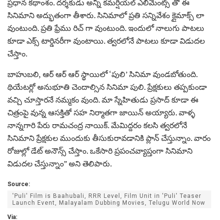
ప్రధాన కథాంశం. దర్శకుడు అన్ని కమర్షియల్ ఎలిమెంట్స్ తో ఈ
సినిమాని అద్భుతంగా తీశారు. సినిమాలో ప్రతి సన్నివేశం క్లైమాక్స్ లా
వుంటుంది. ప్రతి ఫ్రేము రిచ్ గా వుంటుంది. ఇందులో నాలుగు పాటలు
కూడా ఎక్స్ టార్డినరీగా వుంటాయి. త్వరలోనే పాటలు కూడా విడుదల
చేస్తాం.
బాహుబలి, ఆర్ ఆర్ ఆర్ స్థాయిలో ‘పులి’ సినిమా వుండబోతుంది.
థియేటర్లో అనుభూతి చెందాల్సిన సినిమా పులి. ప్రేక్షకులు తప్పకుండా
వచ్చి చూస్తారనే నమ్మకం వుంది. మా స్నేహితుడు ప్రసాద్ కూడా ఈ
చిత్రంపై వున్న ఆసక్తితో సహ నిర్మాతగా జాయిన్ అయ్యారు. వాళ్ళ
నాన్నగారి పేరు రామచంద్ర నాయిక్. మేమిద్దరం కలసి త్వరలోనే
సినిమాని ప్రేక్షకుల ముందుకు తీసుకురావడానికి ప్లాన్ చేస్తున్నాం. వారం
రోజుల్లో డేట్ అనౌన్స్ చేస్తాం. ఒకేసారి ప్రపంచవ్యాప్తంగా సినిమాని
విడుదల చేస్తున్నాం” అని తెలిపారు.
Source:
'Puli' Film is Baahubali, RRR Level, Film Unit in 'Puli' Teaser
Launch Event, Malayalam Dubbing Movies, Telugu World Now
Via: