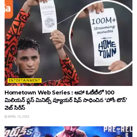
ENTERTAINMENT
Hometown Web Series : ఆహా ఓటీటీలో 100
మిలియన్ ఫ్లస్ మినిట్స్ వ్యూయర్ షిప్ సాధించిన ‘హోం టౌన్’
వెబ్ సిరీస్
APRIL 14, 2025