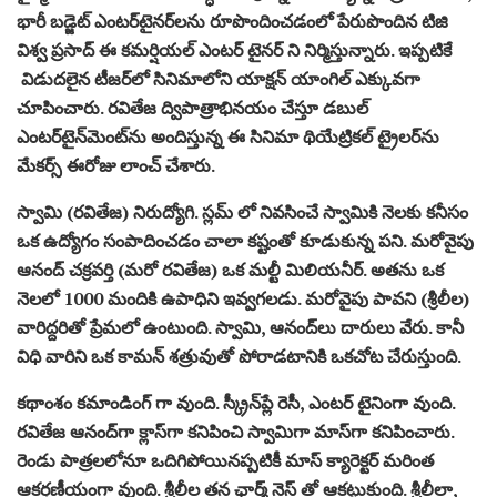
భారీ బడ్జెట్ ఎంటర్‌టైనర్‌లను రూపొందించడంలో పేరుపొందిన టిజి
విశ్వ ప్రసాద్ ఈ కమర్షియల్ ఎంటర్ టైనర్ ని నిర్మిస్తున్నారు. ఇప్పటికే
విడుదలైన టీజర్‌లో సినిమాలోని యాక్షన్‌ యాంగిల్ ఎక్కువగా
చూపించారు. రవితేజ ద్విపాత్రాభినయం చేస్తూ డబుల్
ఎంటర్‌టైన్‌మెంట్‌ను అందిస్తున్న ఈ సినిమా థియేట్రికల్ ట్రైలర్‌ను
మేకర్స్ ఈరోజు లాంచ్ చేశారు.
స్వామి (రవితేజ) నిరుద్యోగి. స్లమ్ లో నివసించే స్వామికి నెలకు కనీసం
ఒక ఉద్యోగం సంపాదించడం చాలా కష్టంతో కూడుకున్న పని. మరోవైపు
ఆనంద్ చక్రవర్తి (మరో రవితేజ) ఒక మల్టీ మిలియనీర్. అతను ఒక
నెలలో 1000 మందికి ఉపాధిని ఇవ్వగలడు. మరోవైపు పావని (శ్రీలీల)
వారిద్దరితో ప్రేమలో ఉంటుంది. స్వామి, ఆనంద్‌లు దారులు వేరు. కానీ
విధి వారిని ఒక కామన్ శత్రువుతో పోరాడటానికి ఒకచోట చేరుస్తుంది.
కథాంశం కమాండింగ్ గా వుంది. స్క్రీన్‌ప్లే రెసీ, ఎంటర్ టైనింగా వుంది.
రవితేజ ఆనంద్‌గా క్లాస్‌గా కనిపించి స్వామిగా మాస్‌గా కనిపించారు.
రెండు పాత్రలలోనూ ఒదిగిపోయినప్పటికీ మాస్ క్యారెక్టర్‌ మరింత
ఆకర్షణీయంగా వుంది. శ్రీలీల తన ఛార్మ్ నెస్ తో ఆకట్టుకుంది. శ్రీలీలా,