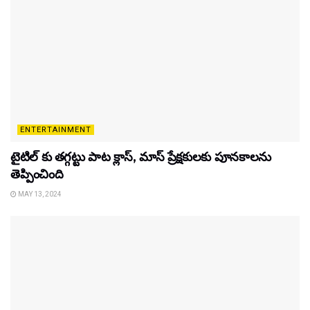
ENTERTAINMENT
టైటిల్‌ కు తగ్గట్టు పాట క్లాస్, మాస్ ప్రేక్షకులకు పూనకాలను
తెప్పించింది
MAY 13, 2024