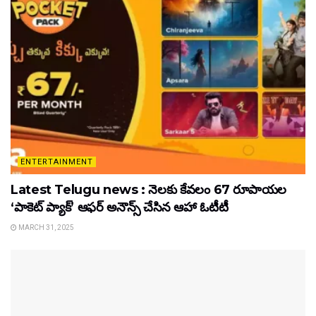
ENTERTAINMENT
Latest Telugu news : నెలకు కేవలం 67 రూపాయల
‘పాకెట్ ప్యాక్’ ఆఫర్ అనౌన్స్ చేసిన ఆహా ఓటీటీ
MARCH 31, 2025