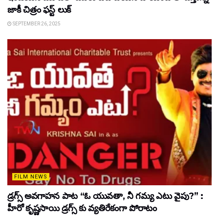
జాకీ చిత్రం ఫస్ట్ లుక్
SEPTEMBER 26, 2025
FILM NEWS
డ్రగ్స్ అవగాహన పాట “ఓ యువతా, నీ గమ్య ఎటు వైపు?” :
హీరో కృష్ణసాయి డ్రగ్స్ కు వ్యతిరేకంగా పోరాటం