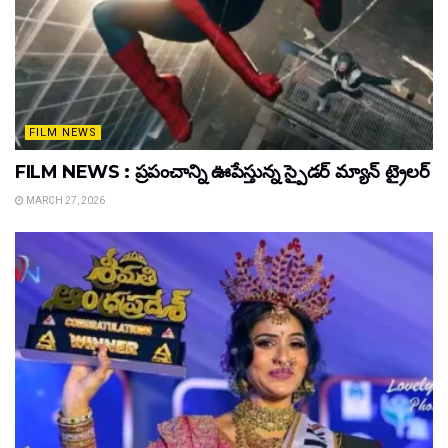
FILM NEWS
FILM NEWS : ప్రపంచాన్ని ఊపేస్తున్న స్పైడర్ మ్యాన్ ట్రైలర్
MARCH 27, 2026