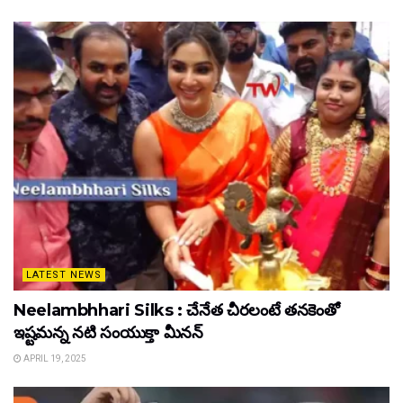
LATEST NEWS
Neelambhhari Silks : చేనేత చీరలంటే తనకెంతో
ఇష్టమన్న నటి సంయుక్తా మీనన్‌
APRIL 19, 2025