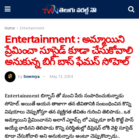
Home
Entertainment
Entertainment : అమ్మాయిని
ప్రేమించా సూసైడ్ కూడా చేసుకోవాలి
అనుకున్న బిగ్ బాస్ ఫేమస్ సోహెల్
by
Sowmya
May 13, 2024
Entertainment బిగ్బాస్ తో మంచి పేరు సంపాదించుకున్నాడు
సోహెల్. అయితే ఆయన తాజాగా తన జీవితానికి సంబంధించిన కొన్ని
విషయాలు చెప్పుకోస్తూ తన వ్యక్తిగత జీవితం గురించి తెలిపాడు.. ఒక
అమ్మాయిని ప్రేమించానని అలాగే ఎగ్జామ్స్ లో ఎప్పుడూ కాపీ కొట్టే పాస్
అయ్యే వాడినని తెలిపాడు కొన్ని పరిస్థితుల్లో డిప్రెషన్ లోకి వెళ్లి సూసైడ్
కూడా చేసుకోవాలి అని అనుకున్నాను అంటూ చెప్పుకొచ్చాడు..