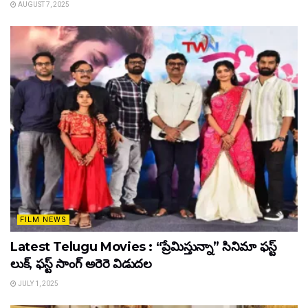
AUGUST 7, 2025
FILM NEWS
Latest Telugu Movies : “ప్రేమిస్తున్నా” సినిమా ఫస్ట్
లుక్, ఫస్ట్ సాంగ్ అరెరె విడుదల
JULY 1, 2025