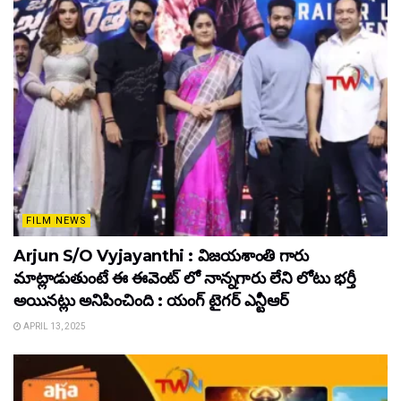
FILM NEWS
Arjun S/O Vyjayanthi : విజయశాంతి గారు
మాట్లాడుతుంటే ఈ ఈవెంట్ లో నాన్నగారు లేని లోటు భర్తీ
అయినట్లు అనిపించింది : యంగ్ టైగర్ ఎన్టీఆర్
APRIL 13, 2025