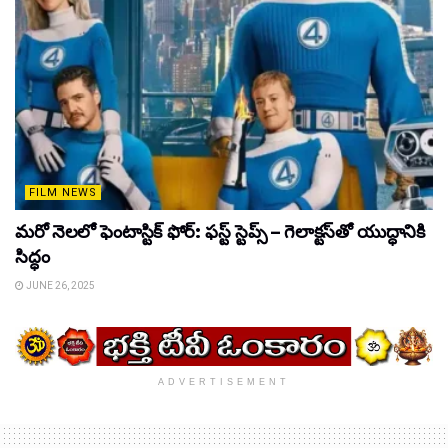
FILM NEWS
మరో నెలలో ఫెంటాస్టిక్ ఫోర్: ఫస్ట్ స్టెప్స్ – గెలాక్టస్‌తో యుద్ధానికి
సిద్ధం
JUNE 26, 2025
ADVERTISEMENT