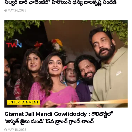
సిల్వర్ బార్ ఛాలెంజ్‌లో హీరోయిన్ ధ‌న్య బాల‌కృష్ణ‌ సందడి
MAY 26, 2025
ENTERTAINMENT
Gismat Jail Mandi Gowlidoddy : గౌలిదొడ్డిలో
‘జిస్మత్ జైలు మండి’ 15వ బ్రాంచ్ గ్రాండ్ లాంచ్
MAY 18, 2025