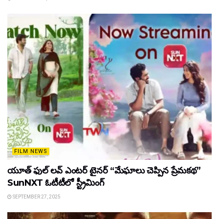
FILM NEWS
యూత్ ఫుల్ లవ్ ఎంటర్ టైనర్ “మేఘాలు చెప్పిన ప్రేమకథ”
SunNXT ఓటీటీలో స్ట్రీమింగ్
SEPTEMBER 27, 2025