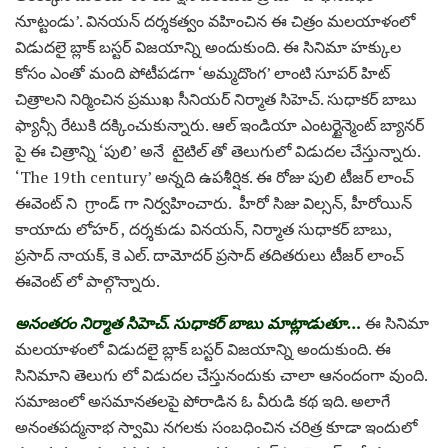
నూట్టండు’. వినయన్ దర్శకత్వం వహించిన ఈ చిత్రం మలయాళంలో
విడుదలై బ్లాక్ బస్టర్ విజయాన్ని అందుకుంది. ఈ సినిమా హక్కుల
కోసం ఎంతో మంది పోటీపడగా ‘అమ్మదొంగ’ లాంటి సూపర్ హిట్
చిత్రాలని నిర్మించిన ప్రముఖ సీనియర్ నిర్మాత సిహెచ్. సుధాకర్ బాబు
ఫ్యాన్సీ రేటుకి దక్కించుకున్నారు. ఆల్ ఇండియా ఎంటర్టైన్మెంట్ బ్యానర్
పై ఈ చిత్రాన్ని ‘పులి’ అనే టైటిల్ తో తెలుగులో విడుదల చేస్తున్నారు.
‘The 19th century’ అన్నది ఉపశీర్షిక. ఈ రోజు పులి టీజర్ లాంచ్
ఈవెంట్ ని గ్రాండ్ గా నిర్వహించారు. హీరో సిజు విల్సన్, హీరోయిన్
కాయాదు లోహర్ , దర్శకుడు వినయన్, నిర్మాత సుధాకర్ బాబు,
ప్రసాద్ నాయక్, కె ఎల్. దామోదర్ ప్రసాద్ తదితరులు టీజర్ లాంచ్
ఈవెంట్ లో పాల్గొన్నారు.
అనంతరం నిర్మాత సిహెచ్. సుధాకర్ బాబు మాట్లాడుతూ…
ఈ సినిమా
మలయాళంలో విడుదలై బ్లాక్ బస్టర్ విజయాన్ని అందుకుంది. ఈ
సినిమాని తెలుగు లో విడుదల చేస్తునందుకు చాలా ఆనందంగా వుంది.
సమాజంలో అసమానతలపై పోరాడిన ఓ వీరుడి కథ ఇది. అలాగే
అనంతపద్మనాభ స్వామి నగలకు సంబధించిన చరిత్ర కూడా ఇందులో