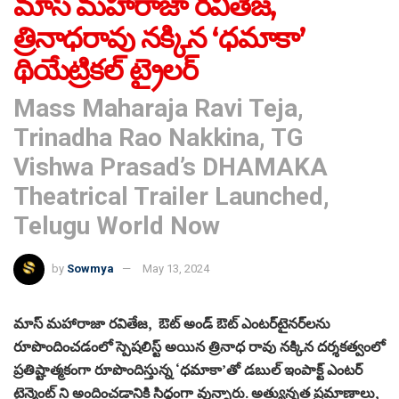
మాస్ మహారాజా రవితేజ,
త్రినాధరావు నక్కిన ‘ధమాకా’
థియేట్రికల్ ట్రైలర్
Mass Maharaja Ravi Teja,
Trinadha Rao Nakkina, TG
Vishwa Prasad’s DHAMAKA
Theatrical Trailer Launched,
Telugu World Now
by
Sowmya
May 13, 2024
మాస్ మహారాజా రవితేజ, ఔట్ అండ్ ఔట్ ఎంటర్‌టైనర్‌లను
రూపొందించడంలో స్పెషలిస్ట్ అయిన త్రినాధ రావు నక్కిన దర్శకత్వంలో
ప్రతిష్టాత్మకంగా రూపొందిస్తున్న ‘ధమాకా’తో డబుల్ ఇంపాక్ట్ ఎంటర్
టైన్మెంట్ ని అందించడానికి సిద్ధంగా వున్నారు. అత్యున్నత ప్రమాణాలు,