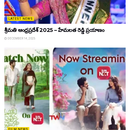
LATEST NEWS
శ్రీమతి ఆంధ్రప్రదేశ్ 2025 – హేమలత రెడ్డి ప్రయాణం
DECEMBER 14, 2025
FILM NEWS