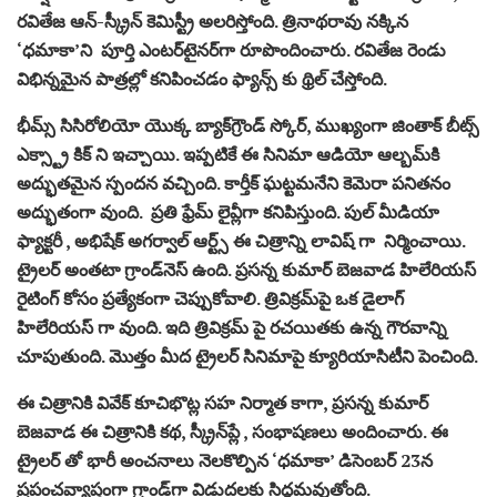
రవితేజ ఆన్-స్క్రీన్ కెమిస్ట్రీ అలరిస్తోంది. త్రినాథరావు నక్కిన
‘ధమాకా’ని పూర్తి ఎంటర్‌టైనర్‌గా రూపొందించారు. రవితేజ రెండు
విభిన్నమైన పాత్రల్లో కనిపించడం ఫ్యాన్స్ కు థ్రిల్ చేస్తోంది.
భీమ్స్ సిసిరోలియో యొక్క బ్యాక్‌గ్రౌండ్ స్కోర్, ముఖ్యంగా జింతాక్ బీట్స్
ఎక్స్ట్రా కిక్ ని ఇచ్చాయి. ఇప్పటికే ఈ సినిమా ఆడియో ఆల్బమ్‌కి
అద్భుతమైన స్పందన వచ్చింది. కార్తీక్ ఘట్టమనేని కెమెరా పనితనం
అద్భుతంగా వుంది. ప్రతి ఫ్రేమ్ లైవ్లీగా కనిపిస్తుంది. పుల్ మీడియా
ఫ్యాక్టరీ , అభిషేక్ అగర్వాల్ ఆర్ట్స్ ఈ చిత్రాన్ని లావిష్ గా నిర్మించాయి.
ట్రైలర్ అంతటా గ్రాండ్‌నెస్ ఉంది. ప్రసన్న కుమార్ బెజవాడ హిలేరియస్
రైటింగ్ కోసం ప్రత్యేకంగా చెప్పుకోవాలి. త్రివిక్రమ్‌పై ఒక డైలాగ్
హిలేరియస్ గా వుంది. ఇది త్రివిక్రమ్ పై రచయితకు ఉన్న గౌరవాన్ని
చూపుతుంది. మొత్తం మీద ట్రైలర్ సినిమాపై క్యూరియాసిటీని పెంచింది.
ఈ చిత్రానికి వివేక్ కూచిభొట్ల సహ నిర్మాత కాగా, ప్రసన్న కుమార్
బెజవాడ ఈ చిత్రానికి కథ, స్క్రీన్‌ప్లే , సంభాషణలు అందించారు. ఈ
ట్రైలర్‌ తో భారీ అంచనాలు నెలకొల్పిన ‘ధమాకా’ డిసెంబర్ 23న
ప్రపంచవ్యాప్తంగా గ్రాండ్‌గా విడుదలకు సిద్ధమవుతోంది.