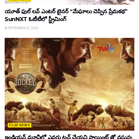
యూత్ ఫుల్ లవ్ ఎంటర్ టైనర్ “మేఘాలు చెప్పిన ప్రేమకథ”
SunNXT ఓటీటీలో స్ట్రీమింగ్
SEPTEMBER 27, 2025
FILM NEWS
ఇండియన్ మూవీలో ఎవరు టచ్ చేయని పాయింట్ తో వస్తున్న