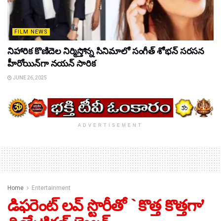
FILM NEWS
నిహారిక కొణిదెల నిర్మిస్తోన్న సినిమాలో సంగీత్ శోభన్ సరసన
హీరోయిన్‌గా నయన్ సారిక
JUNE 26, 2025
ADVERTISEMENT
Home
Entertainment
డిఫరెంట్ లవ్ స్టొరీతో `కొత్త కొత్తగా’