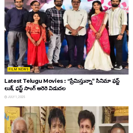
FILM NEWS
Latest Telugu Movies : “ప్రేమిస్తున్నా” సినిమా ఫస్ట్
లుక్, ఫస్ట్ సాంగ్ అరెరె విడుదల
JULY 1, 2025