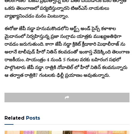
తెలంగాణలో బిజెపి ప్రభుత్వాన్ని బలోపేతం చేయడానికి ఒకరి తర్వాత
ఒకరు తెలంగాణలో పర్యటిస్తున్నారని టిఆర్ఎస్ నాయకులు
వ్యాఖ్యానించడం మనం వింటున్నాం.
ఈరోజు జేపీ నడ్డా హనుమకొండలోని ఆర్ట్స్ అండ్ సైన్స్ కళాశాల
మైదానంలో నిర్వహిస్తున్న ప్రజా సంగ్రామ యాత్రకు ముఖ్యఅతిథిగా
రావడం జరుగుతుంది. కాగా జేపీ నడ్డా క్రికెట్ క్రీడాకారి మిథాలీరాజ్ ను
అలానే టాలీవుడ్ హీరో నితిన్ కలవడంతో ఇంకాస్త వేడెక్కింది తెలంగాణ
రాజకీయం. సాయంత్రం 4 నుండి 5 గంటల వరకు బహిరంగ సభలో
పాల్గొంటారు జేపీ నడ్డా. రాత్రికి నోవాటెల్ లో హీరో నితిన్ కలవనున్నారు
ఆ తర్వాత రాత్రికి7 గంటలకు ఢిల్లీ ప్రయాణం అవుతున్నారు.
Related
Posts