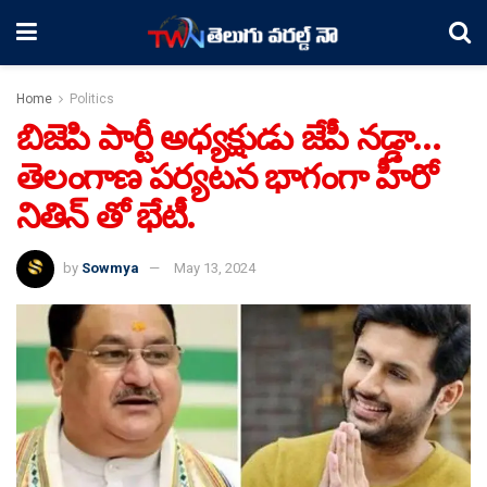
Home
Politics
బిజెపి పార్టీ అధ్యక్షుడు జేపీ నడ్డా…
తెలంగాణ పర్యటన భాగంగా హీరో
నితిన్ తో భేటీ.
by
Sowmya
May 13, 2024