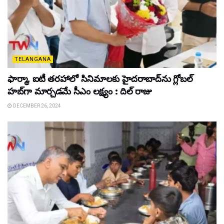
TELANGANA
ఫార్మా, ఐటీ తరహాలో సినిమాలకు హైదరాబాద్‌ను గ్లోబల్
హబ్‌గా మార్చడమే సీఎం లక్ష్యం : దిల్ రాజు
DECEMBER 26, 2024