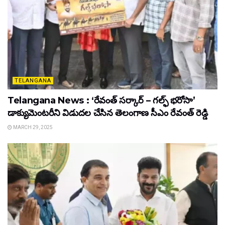
TELANGANA
Telangana News : ‘రేవంత్ సర్కార్ – గల్ఫ్ భరోసా’
డాక్యుమెంటరీని విడుదల చేసిన తెలంగాణ సీఎం రేవంత్ రెడ్డి
MARCH 29, 2025