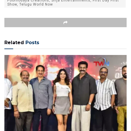
Poornodaya Creations, Srija Entertainments, First Day First
Show, Telugu World Now
Related
Posts