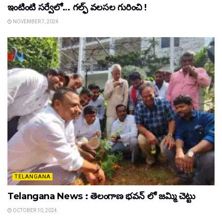
ఇంటింటి సర్వేలో… గల్ఫ్ వలసల గురించి !
NOVEMBER 7, 2024
TELANGANA
Telangana News : తెలంగాణ భవన్ లో జమ్మి చెట్టు
OCTOBER 10, 2024