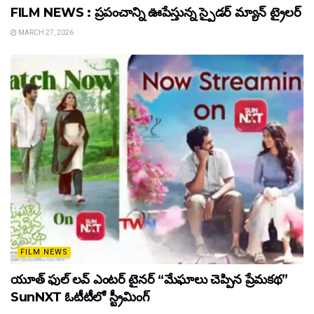
FILM NEWS : ప్రపంచాన్ని ఊపేస్తున్న స్పైడర్ మ్యాన్ ట్రైలర్
MARCH 27, 2026
FILM NEWS
యూత్ ఫుల్ లవ్ ఎంటర్ టైనర్ “మేఘాలు చెప్పిన ప్రేమకథ”
SunNXT ఓటీటీలో స్ట్రీమింగ్