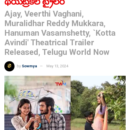
థియేట్రికల్ ట్రైలర్
Ajay, Veerthi Vaghani,
Muralidhar Reddy Mukkara,
Hanuman Vasamshetty, `Kotta
Avindi' Theatrical Trailer
Released, Telugu World Now
by
Sowmya
May 13, 2024