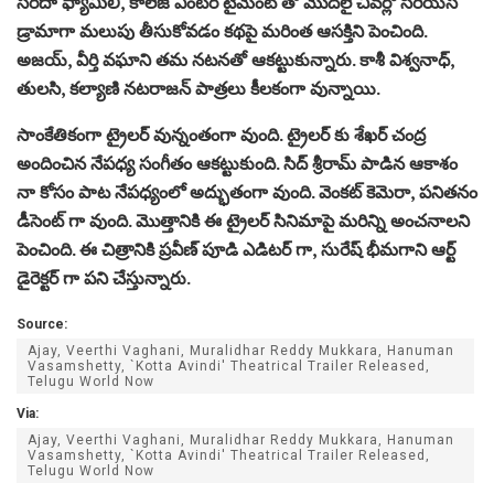
సరదా ఫ్యామిలీ, కాలేజ్ ఎంటర్ టైమెంట్ తో మొదలై చివర్లో సీరియస్
డ్రామాగా మలుపు తీసుకోవడం కథపై మరింత ఆసక్తిని పెంచింది.
అజయ్‌, వీర్తి వఘాని తమ నటనతో ఆకట్టుకున్నారు. కాశీ విశ్వనాధ్,
తులసి, కల్యాణి నటరాజన్ పాత్రలు కీలకంగా వున్నాయి.
సాంకేతికంగా ట్రైలర్ వున్నంతంగా వుంది. ట్రైలర్ కు శేఖర్ చంద్ర
అందించిన నేపధ్య సంగీతం ఆకట్టుకుంది. సిద్ శ్రీరామ్ పాడిన ఆకాశం
నా కోసం పాట నేపధ్యంలో అద్భుతంగా వుంది. వెంకట్ కెమెరా, పనితనం
డీసెంట్ గా వుంది. మొత్తానికి ఈ ట్రైలర్ సినిమాపై మరిన్ని అంచనాలని
పెంచింది. ఈ చిత్రానికి ప్రవీణ్ పూడి ఎడిటర్ గా, సురేష్ భీమగాని ఆర్ట్
డైరెక్టర్ గా పని చేస్తున్నారు.
Source:
Ajay, Veerthi Vaghani, Muralidhar Reddy Mukkara, Hanuman
Vasamshetty, `Kotta Avindi' Theatrical Trailer Released,
Telugu World Now
Via:
Ajay, Veerthi Vaghani, Muralidhar Reddy Mukkara, Hanuman
Vasamshetty, `Kotta Avindi' Theatrical Trailer Released,
Telugu World Now