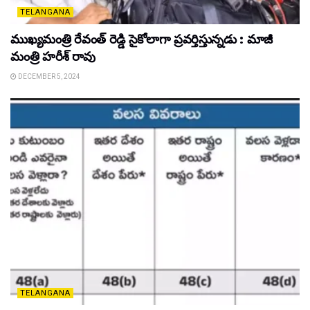
TELANGANA
ముఖ్యమంత్రి రేవంత్ రెడ్డి సైకోలాగా ప్రవర్తిస్తున్నడు : మాజీ
మంత్రి హరీశ్ రావు
DECEMBER 5, 2024
TELANGANA