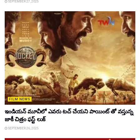
SEPTEMBER 27, 2025
FILM NEWS
ఇండియన్ మూవీలో ఎవరు టచ్ చేయని పాయింట్ తో వస్తున్న
జాకీ చిత్రం ఫస్ట్ లుక్
SEPTEMBER 26, 2025