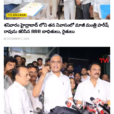
TELANGANA
శనివారం హైద్రాబాద్ లోని తన నివాసంలో మాజీ మంత్రి హరీష్
రావును కలిసిన RRR బాధితులు, రైతులు
DECEMBER 7, 2024