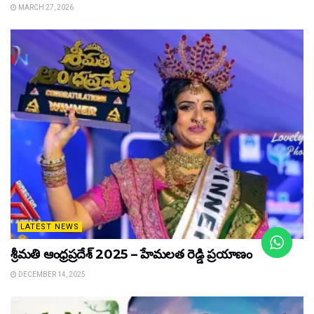
MARCH 27, 2026
LATEST NEWS
శ్రీమతి ఆంధ్రప్రదేశ్ 2025 – హేమలత రెడ్డి ప్రయాణం
DECEMBER 14, 2025