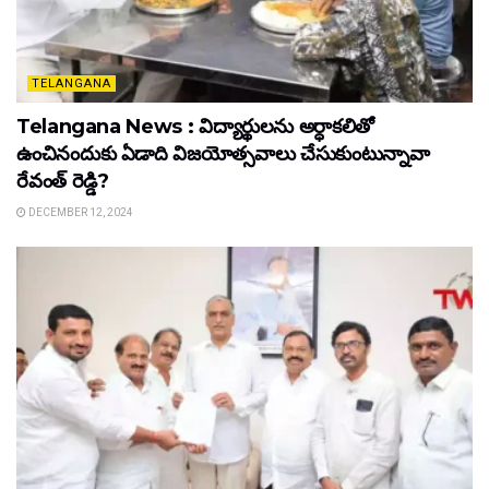
TELANGANA
Telangana News : విద్యార్థులను అర్ధాకలితో
ఉంచినందుకు ఏడాది విజయోత్సవాలు చేసుకుంటున్నావా
రేవంత్ రెడ్డి?
DECEMBER 12, 2024