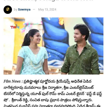
by
Sowmya
May 13, 2024
Film News :
ప్రతిష్టాత్మక పూర్ణోదయ క్రియేషన్స్ అధినేత‌ ఏడిద
నాగేశ్వర‌రావు మ‌నవ‌రాలు శ్రీ‌జ నిర్మాత‌గా, శ్రీ‌జ ఎంట‌ర్‌టైన్‌మెంట్
బేన‌ర్‌లో నిర్మిస్తున్న యూత్ ఫుల్ రొమ్-కామ్ ఎంటర్ టైనర్ `ఫ‌స్ట్ డే ఫ‌స్ట్
షో`. శ్రీకాంత్ రెడ్డి, సంచిత బాషు ప్రధాన పాత్రలు పోషిస్తున్నారు.
మిత్రవింద మూవీస్ సహ నిర్మాతగా వ్యవహరిస్తోంది. ఏడిద శ్రీరామ్ ఈ