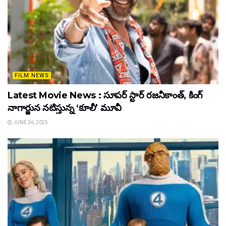
FILM NEWS
Latest Movie News : సూపర్ స్టార్ రజనీకాంత్, కింగ్
నాగార్జున నటిస్తున్న ‘కూలీ’ మూవీ
JUNE 26, 2025