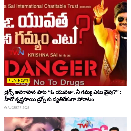
FILM NEWS
డ్రగ్స్ అవగాహన పాట “ఓ యువతా, నీ గమ్య ఎటు వైపు?” :
హీరో కృష్ణసాయి డ్రగ్స్ కు వ్యతిరేకంగా పోరాటం
AUGUST 7, 2025