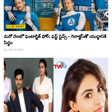
FILM NEWS
మరో నెలలో ఫెంటాస్టిక్ ఫోర్: ఫస్ట్ స్టెప్స్ – గెలాక్టస్‌తో యుద్ధానికి
సిద్ధం
JUNE 26, 2025