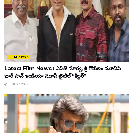
FILM NEWS
Latest Film News : ఎస్‌జె సూర్య, శ్రీ గొకులం మూవీస్‌
భారీ పాన్‌ ఇండియా మూవీ టైటిల్ “కిల్లర్”
JUNE 27, 2025