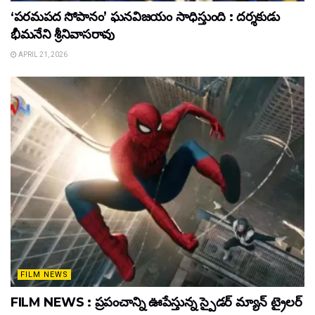
‘పరమపద సోపానం’ ఘనవిజయం సాధిస్తుంది : దర్శకుడు
భీమనేని శ్రీనివాసరావు
APRIL 21, 2026
FILM NEWS
FILM NEWS : ప్రపంచాన్ని ఊపేస్తున్న స్పైడర్ మ్యాన్ ట్రైలర్