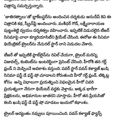
చిత్రాన్ని సమర్పిస్తున్నారు.
‘జాతిరత్నాలు’తో బ్లాక్‌బస్టర్‌ను అందించిన దర్శకుడు అనుదీప్ కెవి ఈ
చిత్రానికి కథ, స్క్రీన్‌ప్లే అందించారు. వంశీధర్ గౌడ్, లక్ష్మీనారాయణ
పుట్టంశెట్టి ద్వయం దర్శకత్వం వహించారు. ఇప్పటికే విడుదలైన టీజర్
సినిమాపై చాలా క్యూరియాసిటీని క్రియేట్ చేసింది. ఈరోజు ఈ సినిమా
థియేట్రికల్ ట్రైలర్‌ను నేచురల్ స్టార్ నాని విడుదల చేశారు.
టీజర్ తో ఇప్పటికే ప్లాట్‌లైన్‌ను రివిల్ చేయగా, ట్రైలర్ మరిన్ని
విజువల్స్, కంటెంట్‌ను ఇంటరెస్టింగా ప్రెసెంట్ చేసింది. హీరోకి తన గర్ల్
ఫ్రండ్ ని మెప్పించే అవకాశం వస్తుంది. పవర్ స్టార్ పవన్ కళ్యాణ్ ఖుషి
సినిమా ఫస్ట్ డే ఫస్ట్ షో చూడాలని కోరుతుంది హీరో గర్ల్ ఫ్రండ్. టిక్కెట్ల
కోసం అన్ని విధాలుగా ప్రయత్నించి విఫలమైన హీరో చివరి
ప్రయత్నంగా నేరుగా థియేటర్‌ వద్దకు వెళ్తాడు. అక్కడ భారీగా
ప్రేక్షకులను, అభిమానుల జాతరని చూస్తాడు. హీరో తన ప్రేయసితో
కలసి ఖుషి ఫ‌స్ట్ డే ఫ‌స్ట్ షో చూడటం ఇందులో కథాంశం.
ట్రైలర్ ఆద్యంతం నవ్వులు పూయించింది. పవన్ కళ్యాణ్ ఫ్యాన్స్