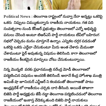
Political News : తెలంగాణ రాష్ట్రంలో నువ్వా నేనా అన్నట్లు ఒకరిపై
ఒకరు నిప్పులు చిమ్ముతున్నారు రాజకీయ నాయకులు. గత పది
సంవత్సరాల నుండి కేసీఆర్ ప్రభుత్వం తెలంగాణలో ఎన్నో అభివృద్ధి
పనులు చేసింది అంటూ టిఆర్ఎస్ పార్టీ
నాయకులు
టీవీలో బహిరంగ
సభలో చెప్పడం మనం చూస్తూనే ఉన్నాం. ఎన్నికల దగ్గర పడడంతో
ఒకరిపై ఒకరు ఎద్దేవా చేసుకుంటూ మీరు అంత చేశారు మేమంతా
చేశామంటూ ఫైర్ అవుతున్న విషయం తెలిసింది. కాగా తెలంగాణలో
రాజకీయం కీలకమైన మార్పులు చోటు చేసుకుంటున్నాయి.
నిన్న మొన్నటి వరకు ప్రధానమంత్రి నరేంద్ర మోడీ తెలంగాణలో
పర్యటించిన విషయం అందరికీ తెలిసిందే. అలానే కేంద్ర హోంశాఖ మంత్రి
అమిత్ షా జూనియర్ ఎన్టీఆర్ ని కలవడంతో తెలంగాణతో పాటు
ఆంధ్రప్రదేశ్ లో
రాజకీయం
చర్చకు దారి తీసింది. అయితే తాజాగా
బిజెపి పార్టీ అధ్యక్షుడు జేపీ నడ్డా తెలంగాణ పర్యటించడంలో తెలంగాణ
రాజకీయంలో ఇంకాస్త వేడెక్కుతుంది బిజెపి పార్టీ నాయకులు