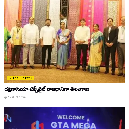
LATEST NEWS
దక్షిణాసియా టెక్స్‌టైల్ రాజధానిగా తెలంగాణ
APRIL 3, 2026