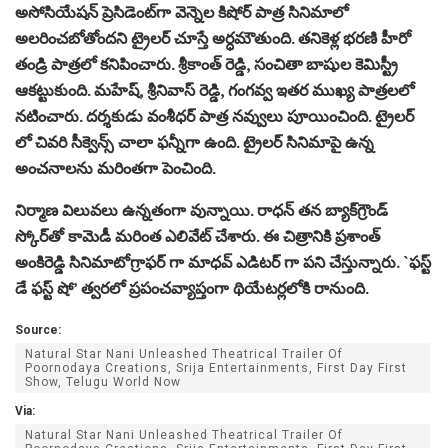
అసోసియేషన్ ప్రెసిడెంట్‌గా వెన్నెల కిషోర్ పాత్ర సినిమాలో
అలరించబోతోందని ట్రైలర్ చూస్తే అర్ధమౌతుంది. తనికెళ్ల భరణి హీరో
తండ్రి పాత్రలో కనిపించారు. శ్రీకాంత్ రెడ్డి, సంచితా బాషుల కెమిస్ట్రీ
ఆకట్టుకుంది. మహేష్, శ్రీనివాస్ రెడ్డి, గంగవ్వ ఇతర ముఖ్య పాత్రలలో
నటించారు. దర్శకుడు వంశీధర్ పాత్ర నవ్వులు పూయించింది. ట్రైలర్
లో చివరి సీక్వెన్స్ చాలా ఫన్నీగా ఉంది. ట్రైలర్ సినిమాపై ఉన్న
అంచనాలను మరింతగా పెంచింది.
నిర్మాణ విలువలు ఉన్నతంగా వున్నాయి. రాధన్ తన బ్యాక్‌గ్రౌండ్
స్కోర్‌తో కామెడీ మరింత ఎలివేట్ చేశారు. ఈ చిత్రానికి ప్రశాంత్
అంకిరెడ్డి సినిమాటోగ్రాఫర్ గా మాధవ్ ఎడిటర్ గా పని చేస్తున్నారు. `ఫ‌స్ట్
డే ఫ‌స్ట్ షో’ త్వరలో ప్రపంచవ్యాప్తంగా థియేటర్లలోకి రానుంది.
Source:
Natural Star Nani Unleashed Theatrical Trailer Of
Poornodaya Creations, Srija Entertainments, First Day First
Show, Telugu World Now
Via:
Natural Star Nani Unleashed Theatrical Trailer Of