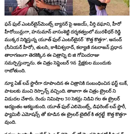
ఫన్ ఫుల్ ఎంటర్‌టైన్‌మెంట్స్ బ్యానర్ పై అజయ్‌, వీర్తి వఘాని, హీరో
హీరోయిన్లుగా, హనుమాన్ వాసంశెట్టి ద‌ర్శక‌త్వంలో మురళీధర్ రెడ్డి
ముక్కర నిర్మిస్తున్న యూత్ ఫుల్ ఎంట‌ర్‌టైన‌ర్‌ `కొత్త కొత్తగా’. ఆనంద్
(సీనియర్ హీరో), తులసి, కాశీవిశ్వనాద్, కల్యాణి నటరాజన్ ప్రధాన
తారాగ‌ణంగా తెరకెక్కిన ఈ చిత్రాన్ని బి జి గోవిందరాజు
సమర్పిస్తున్నాను. ఈ చిత్రం సెప్టెంబర్ 9న ప్రేక్షకుల ముందుకు
రాబోతుంది.
న్యూ ఏజ్ లవ్ స్టొరీగా రూపొందిన ఈ చిత్రానికి సంబంధించిన ఫ‌స్ట్ లుక్‌,
పాటలకు మంచి రెస్పాన్స్ వచ్చింది. తాజాగా ఈ చిత్రం ట్రైలర్ ని
విడుదల చేశారు. రెండు నిమిషాల 30 సెకన్లు నిడివి గల ఈ ట్రైలర్
ఆద్యంతం ఆకట్టుకుంది. యూత్ ఫుల్ ఎలిమెంట్స్, డిఫరెంట్ లవ్ స్టొరీ,
ఫ్యామిలీ ఎమోషన్స్ తో కూడిన ఈ ట్రైలర్ టైటిల్ కి తగ్గట్టే కొత్త కొత్తగా
వుంది.