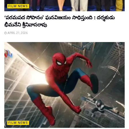
FILM NEWS
‘పరమపద సోపానం’ ఘనవిజయం సాధిస్తుంది : దర్శకుడు
భీమనేని శ్రీనివాసరావు
APRIL 21, 2026
FILM NEWS