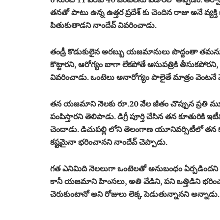
తనతో పాటు ఉన్న ఉత్తర ప్రదేశ్ కు చెందిన రాజు అనే వ్య
పితుకుతాడని నాందేవ్ వివరించాడు.
తండ్రీ కొడుకులైన అరబ్బు యజమానులు పొద్దంతా తమను కనిప
కొట్టారని, ఆరోగ్యం బాగా లేకపోతే ఆసుపత్రికి తీసుకపోరన
వివరించాడు. ఒంటెలు అనారోగ్యం పాలైతే మాత్రం వెంటనే వెటర
తన యజమాని నెలకు రూ.20 వేల జీతం చొప్పున ప్రతి మూ
పంపిస్తారని తెలిపాడు. డిగ్రీ పూర్తి చేసిన తన కూతురికి
చెందాడు. డిచుపల్లి లోని తెలంగాణ యూనివర్సిటీలో తన 
కష్టమైనా భరించానని నాందేవ్ చెప్పాడు.
గత ఎనిమిది నెలలుగా ఒంటెలతో అనుబంధం ఏర్పడిందని మ
కానీ యజమాని హింసలు, అతి వేడిని, పని ఒత్తిడిని భర
చెరుకుంటానో అని రోజులు లెక్క పెడుతున్నానని అన్నాడు