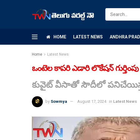
HOME
LATEST NEWS
ANDHRA PRA
Home
Latest News
ఒంటెల కాపరి ఎడారి లొకేషన్ గుర్తిం
కువైట్ వీసాతో సౌదీలో పనిచేయ
by
Sowmya
August 17, 2024
in
Latest News