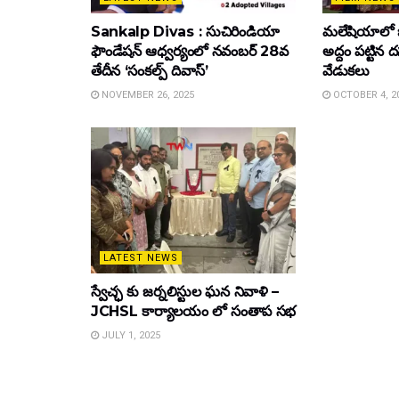
Sankalp Divas : సుచిరిండియా
మలేషియాలో 
ఫౌండేషన్ ఆధ్వర్యంలో నవంబర్ 28వ
అద్దం పట్టిన
తేదీన ‘సంకల్ప్ దివాస్’
వేడుకలు
NOVEMBER 26, 2025
OCTOBER 4, 2
LATEST NEWS
స్వేచ్ఛ కు జర్నలిస్టుల ఘన నివాళి –
JCHSL కార్యాలయం లో సంతాప సభ
JULY 1, 2025