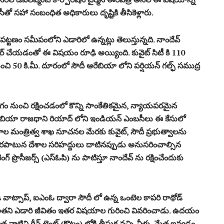
ంబసీతో సహా సంబంధిత అధికారులు దృష్టికి తీసికెళ్లారు.
జి పట్టణం సమీపంలోని ఎడారిలో ఉన్నట్లు తెలుస్తున్నది. నాందేవ్
ి షేర్ చేయడంతో ఈ విషయం రూఢి అయ్యింది. కువైట్ సిటీ కి 110
ుంచి 50 కి.మీ. దూరంలో సౌదీ ఆరేబియా లోని పర్షియన్ గల్ఫ్ సముద్ర
గం నుంచి రక్షించడంలో కొన్ని సాంకేతికమైన, న్యాయపరమైన
అరేబియా రాజధాని రియాద్ లోని ఇండియన్ ఎంబసీలు ఈ కేసులో
ారాల మంత్రిత్వ శాఖ సూచనల మేరకు కువైట్, సౌదీ ప్రభుత్వాలను
 పొరపాటున దేశాల సరిహద్దులు దాటినప్పుడు అనుసరించాల్సిన
ప్రొసీజర్స్ (ఎస్ఓపి) ను పాటిస్తూ నాందేవ్ ను రక్షించేందుకు
్డి వాట్సాప్, ఐఎంఓ ద్వారా సౌదీ లో ఉన్న ఒంటెల కాపరి రాథోడ్
బంగా అతని ఎడారి జీవితం ఇతర విషయాల గురించి వివరించాడు. ఉదయం
ిని గ్రీన్ టెంట్ (కొట్టం) లోకి తీసుక వచ్చి నీళ్లు, మేత ఇవ్వడం.