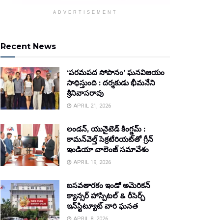
ADVERTISEMENT
Recent News
‘పరమపద సోపానం’ ఘనవిజయం
సాధిస్తుంది : దర్శకుడు భీమనేని
శ్రీనివాసరావు
APRIL 21, 2026
లండన్, యునైటెడ్ కింగ్డమ్ :
కామన్‌వెల్త్ సెక్రటేరియట్‌తో గ్రీన్
ఇండియా చాలెంజ్ సమావేశం
APRIL 19, 2026
బసవతారకం ఇండో అమెరికన్
క్యాన్సర్ హాస్పిటల్ & రీసెర్చ్
ఇన్‌స్టిట్యూట్ వారి ఘనత
APRIL 8, 2026