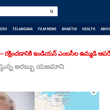
DESH
TELANGANA
FILM NEWS
BHAKTHI
HEALTH
ABOU
పు – రక్షించడానికి ఇండియన్ ఎంబసీల ఉమ్మడి ఆపర
ిస్తున్న అరబ్బు యజమాని