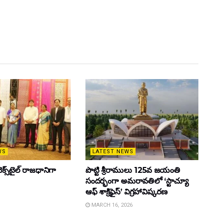
WS
LATEST NEWS
క్స్‌టైల్ రాజధానిగా
పొట్టి శ్రీరాములు 125వ జయంతి
సందర్భంగా అమరావతిలో ‘స్టాచ్యూ
ఆఫ్ శాక్రిఫైస్’ విగ్రహావిష్కరణ
MARCH 16, 2026