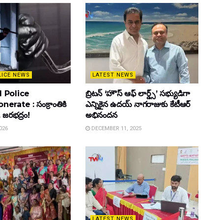
LICE NEWS
LATEST NEWS
 Police
బ్రిటన్ ‘హౌస్ ఆఫ్ లార్డ్స్’ సభ్యుడిగా
rate : సంక్రాంతికి
ఎన్నికైన ఉదయ్ నాగరాజుకు కేటీఆర్
. జరభద్రం!
అభినందన
026
DECEMBER 11, 2025
LATEST NEWS