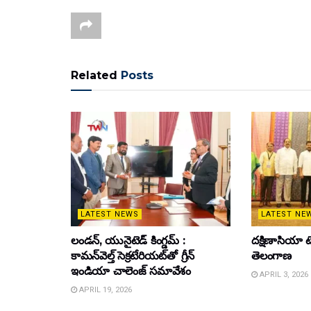
Related
Posts
LATEST NEWS
LATEST NE
లండన్, యునైటెడ్ కింగ్డమ్ :
దక్షిణాసియా టె
కామన్‌వెల్త్ సెక్రటేరియట్‌తో గ్రీన్
తెలంగాణ
ఇండియా చాలెంజ్ సమావేశం
APRIL 3, 2026
APRIL 19, 2026