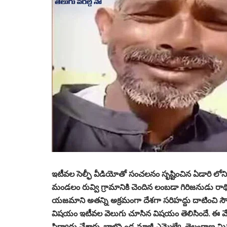
ఇటీవల సెల్ఫీ వీడియోతో సంచలనం సృష్టించిన ఏడారి లోని 
మండలం రువ్వి గ్రామానికి చెందిన లంబడా గిరిజనుడు రాథోడ
యజమాని అతన్ని అక్రమంగా దేశగా సరిహద్దు దాటించి సౌ
విషయం ఇటీవల వెలుగు చూసిన విషయం తెలిసిందే. ఈ మేరకు
ఫిర్యాదు చేశారు. బాల్కొండ మాజీ ఎమ్మెల్యే, తెలంగాణ మిన