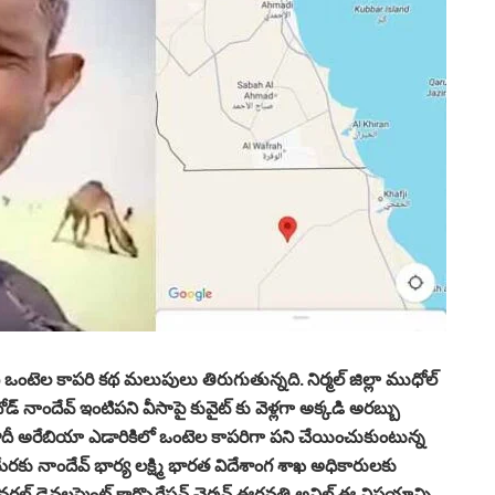
ఒంటెల కాపరి కథ మలుపులు తిరుగుతున్నది. నిర్మల్ జిల్లా ముధోల్
్ నాందేవ్ ఇంటిపని వీసాపై కువైట్ కు వెళ్లగా అక్కడి అరబ్బు
దీ అరేబియా ఎడారికిలో ఒంటెల కాపరిగా పని చేయించుకుంటున్న
 నాందేవ్ భార్య లక్ష్మి భారత విదేశాంగ శాఖ అధికారులకు
రల్ డెవలప్మెంట్ కార్పొరేషన్ చైర్మన్ ఈరవత్రి అనిల్ ఈ విషయాన్ని