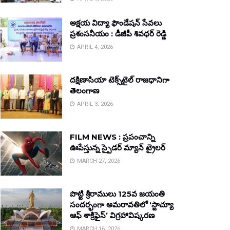
అక్షయ విద్యా ఫౌండేషన్ సేవలు
ప్రశంసనీయం : డీజీపీ శివధర్ రెడ్డి
APRIL 4, 2026
దక్షిణాసియా టెక్స్‌టైల్ రాజధానిగా
తెలంగాణ
APRIL 3, 2026
FILM NEWS : ప్రపంచాన్ని
ఊపేస్తున్న స్పైడర్ మ్యాన్ ట్రైలర్
MARCH 27, 2026
పొట్టి శ్రీరాములు 125వ జయంతి
సందర్భంగా అమరావతిలో ‘స్టాచ్యూ
ఆఫ్ శాక్రిఫైస్’ విగ్రహావిష్కరణ
MARCH 16, 2026