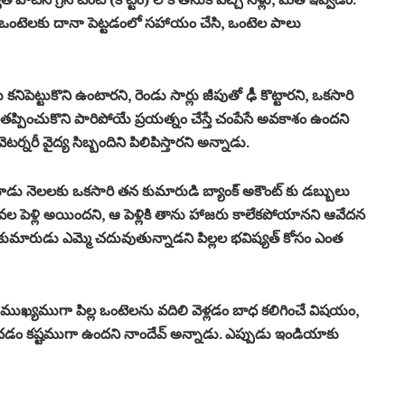
క్తి ఒంటెలకు దానా పెట్టడంలో సహాయం చేసి, ఒంటెల పాలు
ెట్టుకొని ఉంటారని, రెండు సార్లు జీపుతో ఢీ కొట్టారని, ఒకసారి
ి, తప్పించుకొని పారిపోయే ప్రయత్నం చేస్తే చంపేసే అవకాశం ఉందని
్నరీ వైద్య సిబ్బందిని పిలిపిస్తారని అన్నాడు.
డు నెలలకు ఒకసారి తన కుమారుడి బ్యాంక్ అకౌంట్ కు డబ్బులు
 ఇటీవల పెళ్లి అయిందని, ఆ పెళ్లికి తాను హాజరు కాలేకపోయానని ఆవేదన
కుమారుడు ఎమ్మె చదువుతున్నాడని పిల్లల భవిష్యత్ కోసం ఎంత
ుఖ్యముగా పిల్ల ఒంటెలను వదిలి వెళ్లడం బాధ కలిగించే విషయం,
ించడం కష్టముగా ఉందని నాందేవ్ అన్నాడు. ఎప్పుడు ఇండియాకు
.