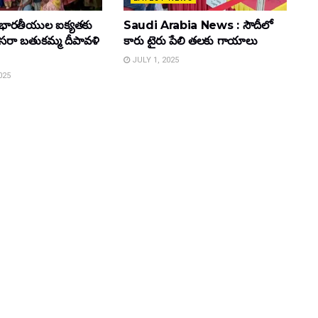
భారతీయుల ఐక్యతకు
Saudi Arabia News : సౌదీలో
 దసరా బతుకమ్మ దీపావళి
కారు టైరు పేలి తలకు గాయాలు
JULY 1, 2025
025