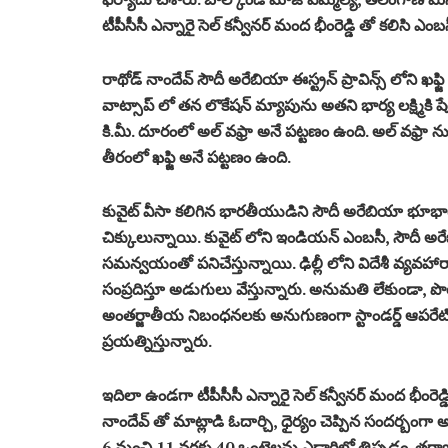
టీపీసీసీ ఎన్నారై సెల్ కన్వీనర్ మంద భీంరెడ్డి తో కలిసి ఎ
రాథోడ్ నాందేవ్ సౌదీ అరేబియా ఈస్ట్రన్ ప్రావిన్స్ లోని ఖఫ్
వాట్సాప్ లో తన లొకేషన్ మ్యాపును అతని భార్య లక్ష్మిక
కి.మీ. దూరంలో అల్ వఫ్రా అనే పట్టణం ఉంది. అల్ వఫ్రా న
తీరంలో ఖఫ్జి అనే పట్టణం ఉంది.
కువైట్ వీసా కలిగిన భారతీయుడిని సౌదీ అరేబియా భూభా
చిక్కులున్నాయి. కువైట్ లోని ఇండియన్ ఎంబసీ, సౌదీ 
సమన్వయంతో పనిచేస్తున్నాయి. ఢిల్లీ లోని విదేశీ వ్యవహ
సంప్రదిస్తూ అడుగులు వేస్తున్నారు. అనుమతి లేకుండా,
అంతర్జాతీయ నిబంధనలకు అనుగుణంగా స్టాండర్డ్ ఆపరేటింగ్ 
ప్రయత్నిస్తున్నారు.
ఇదిలా ఉండగా టీపీసీసీ ఎన్నారై సెల్ కన్వీనర్ మంద భీంరెడ
నాందేవ్ తో మాట్లాడి ఓదార్చి, ధైర్యం చెప్పిన సందర్
6 నుంచి 11 వరకు 40 ఒంటెలను ఎడారిలో తిప్పడం. తర్వాత వాట