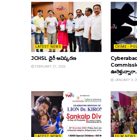
LATEST NEWS
CRIME - PO
JCHSL డైరీ ఆవిష్కరణ
Cyberabad
Commissione
FEBRUARY 27, 2026
ఊరెళ్తున్నారా.
JANUARY 3, 2
LATEST NEWS
FILM NEWS