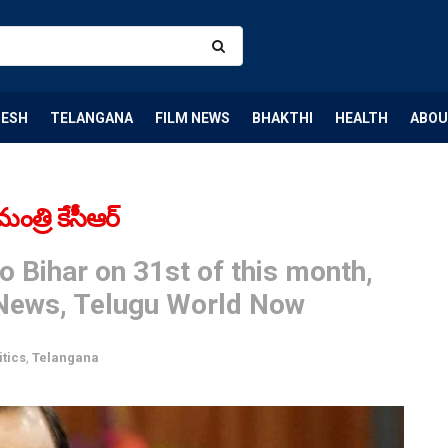
DESH
TELANGANA
FILM NEWS
BHAKTHI
HEALTH
ABOU
ంత్రి కేసీఆర్
to Bihar on 31st of this month,
 News, Telugu World Now
itics
,
Telangana