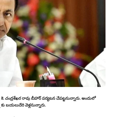
ె. చంద్రశేఖర రావు బీహార్ పర్యటన చేపట్టనున్నారు. అందులో
 బయలుదేరి వెళ్లనున్నారు.