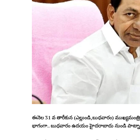
ఈనెల 31 వ తారీకున (ఎల్లుండి,బుధవారం) ముఖ్యమంత్రి క
భాగంగా.. బుధవారం ఉదయం హైదరాబాదు నుండి పాట్నా కు