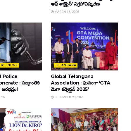
ఆఫ్ శాక్రిఫైస్’ విగ్రహావిష్కరణ
MARCH 16, 2026
LICE NEWS
TELANGANA
 Police
Global Telangana
rate : సంక్రాంతికి
Association : ఘనంగా ‘GTA
. జరభద్రం!
మెగా కన్వెన్షన్ 2025’
026
DECEMBER 29, 2025