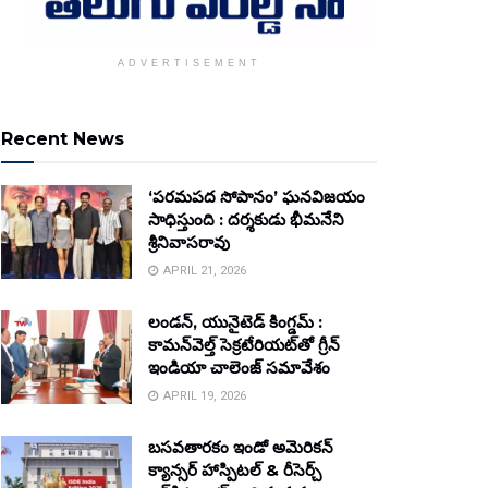
ADVERTISEMENT
Recent News
‘పరమపద సోపానం’ ఘనవిజయం
సాధిస్తుంది : దర్శకుడు భీమనేని
శ్రీనివాసరావు
APRIL 21, 2026
లండన్, యునైటెడ్ కింగ్డమ్ :
కామన్‌వెల్త్ సెక్రటేరియట్‌తో గ్రీన్
ఇండియా చాలెంజ్ సమావేశం
APRIL 19, 2026
బసవతారకం ఇండో అమెరికన్
క్యాన్సర్ హాస్పిటల్ & రీసెర్చ్