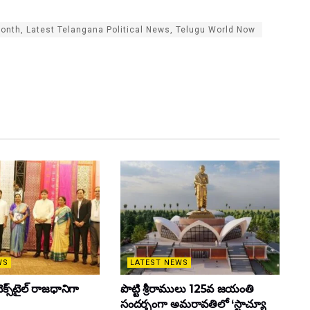
 month, Latest Telangana Political News, Telugu World Now
WS
LATEST NEWS
క్స్‌టైల్ రాజధానిగా
పొట్టి శ్రీరాములు 125వ జయంతి
సందర్భంగా అమరావతిలో ‘స్టాచ్యూ