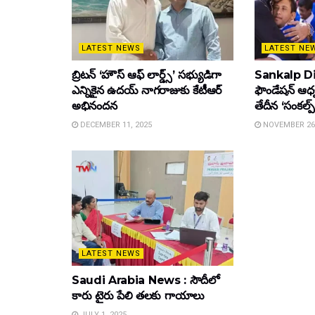
LATEST NEWS
LATEST NE
బ్రిటన్ ‘హౌస్ ఆఫ్ లార్డ్స్’ సభ్యుడిగా
Sankalp Di
ఎన్నికైన ఉదయ్ నాగరాజుకు కేటీఆర్
ఫౌండేషన్ ఆధ
అభినందన
తేదీన ‘సంకల్ప్
DECEMBER 11, 2025
NOVEMBER 26,
LATEST NEWS
Saudi Arabia News : సౌదీలో
కారు టైరు పేలి తలకు గాయాలు
JULY 1, 2025