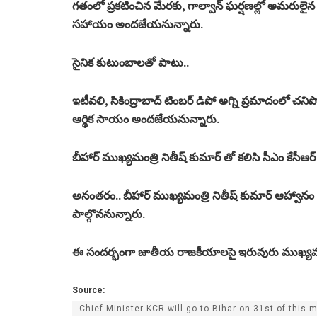
గతంలో ప్రకటించిన మేరకు, గాల్వాన్ ఘర్షణల్లో అమరులైన 
సహాయం అందజేయనున్నారు.
సైనిక కుటుంబాలతో పాటు..
ఇటీవలి, సికింద్రాబాద్ టింబర్ డిపో అగ్ని ప్రమాదంలో చ
ఆర్థిక సాయం అందజేయనున్నారు.
బీహార్ ముఖ్యమంత్రి నితీష్ కుమార్ తో కలిసి సీఎం కేసీఆ
అనంతరం.. బీహార్ ముఖ్యమంత్రి నితీష్ కుమార్ ఆహ్వానం 
పాల్గొననున్నారు.
ఈ సందర్భంగా జాతీయ రాజకీయాలపై ఇరువురు ముఖ్యమంత
Source:
Chief Minister KCR will go to Bihar on 31st of this