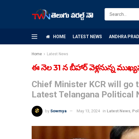
HOME
LATEST NEWS
ANDHRA PRA
Home
Latest News
ఈ నెల 31 న బీహార్ వెళ్లనున్న ముఖ్యమ
Chief Minister KCR will go 
Latest Telangana Political
by
Sowmya
May 13, 2024
in
Latest News
,
Pol