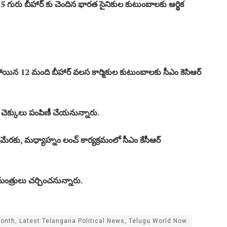
5 గురు బీహార్ కు చెందిన భారత సైనికుల కుటుంబాలకు ఆర్థిక
నిపోయిన 12 మంది బీహార్ వలస కార్మికుల కుటుంబాలకు సీఎం కెసిఆర్
ర్ చెక్కులు పంపిణీ చేయనున్నారు.
మేరకు, మధ్యాహ్నం లంచ్ కార్యక్రమంలో సీఎం కేసీఆర్
్రులు చర్చించనున్నారు.
 month, Latest Telangana Political News, Telugu World Now