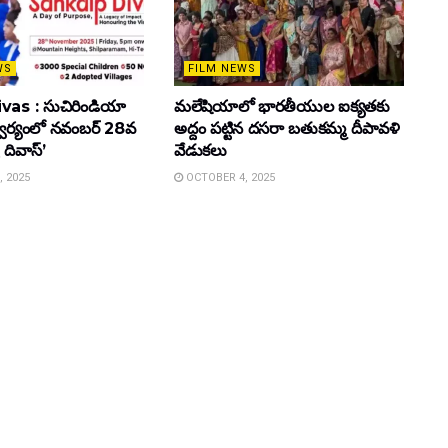
WS
FILM NEWS
vas : సుచిరిండియా
మలేషియాలో భారతీయుల ఐక్యతకు
్వర్యంలో నవంబర్ 28వ
అద్దం పట్టిన దసరా బతుకమ్మ దీపావళి
 దివాస్’
వేడుకలు
 2025
OCTOBER 4, 2025