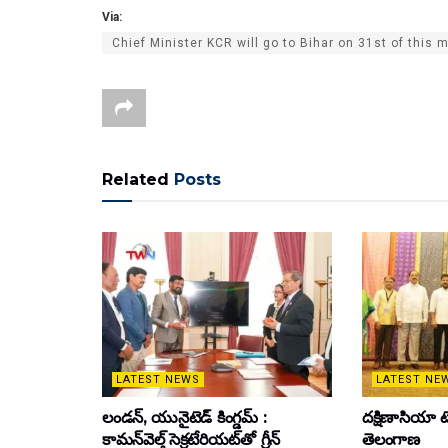
Via:
Chief Minister KCR will go to Bihar on 31st of this
Related
Posts
LATEST NEWS
LATEST NE
లండన్, యునైటెడ్ కింగ్డమ్ :
దక్షిణాసియా టె
కామన్‌వెల్త్ సెక్రటేరియట్‌తో గ్రీన్
తెలంగాణ