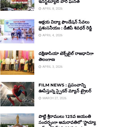
ఇన్‌స్టిట్యూట్ వారి ఘనత
APRIL 8, 2026
అక్షయ విద్యా ఫౌండేషన్ సేవలు
ప్రశంసనీయం : డీజీపీ శివధర్ రెడ్డి
APRIL 4, 2026
దక్షిణాసియా టెక్స్‌టైల్ రాజధానిగా
తెలంగాణ
APRIL 3, 2026
FILM NEWS : ప్రపంచాన్ని
ఊపేస్తున్న స్పైడర్ మ్యాన్ ట్రైలర్
MARCH 27, 2026
పొట్టి శ్రీరాములు 125వ జయంతి
సందర్భంగా అమరావతిలో ‘స్టాచ్యూ