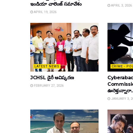
ఇండియా చాలెంజ్ సమావేశం
APRIL 3, 2026
APRIL 19, 2026
LATEST NEWS
CRIME - PO
JCHSL డైరీ ఆవిష్కరణ
Cyberabad
Commissione
FEBRUARY 27, 2026
ఊరెళ్తున్నారా.
JANUARY 3, 2