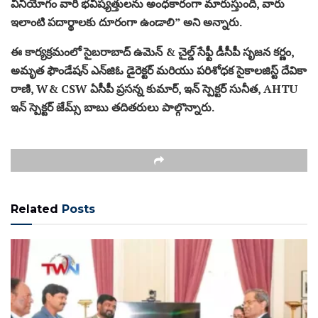
వినియోగం వారి భవిష్యత్తులను అంధకారంగా మారుస్తుంది, వారు
ఇలాంటి పదార్థాలకు దూరంగా ఉండాలి” అని అన్నారు.
ఈ కార్యక్రమంలో సైబరాబాద్ ఉమెన్ & చైల్డ్ సేఫ్టీ డీసీపీ సృజన కర్ణం,
అమృత ఫౌండేషన్ ఎన్‌జిఓ డైరెక్టర్ మరియు పరిశోధక సైకాలజిస్ట్ దేవికా
రాణి, W& CSW ఏసీపీ ప్రసన్న కుమార్, ఇన్ స్పెక్టర్ సునీత, AHTU
ఇన్ స్పెక్టర్ జేమ్స్ బాబు తదితరులు పాల్గొన్నారు.
Related
Posts