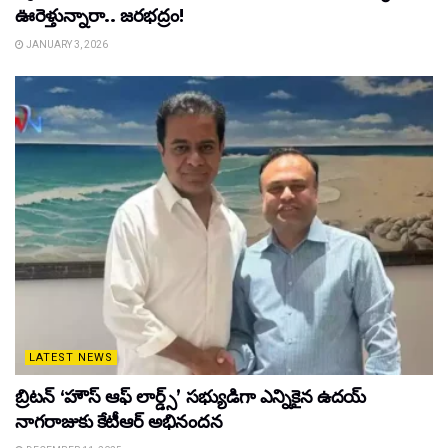
ఊరెళ్తున్నారా.. జరభద్రం!
JANUARY 3, 2026
LATEST NEWS
బ్రిటన్ ‘హౌస్ ఆఫ్ లార్డ్స్’ సభ్యుడిగా ఎన్నికైన ఉదయ్
నాగరాజుకు కేటీఆర్ అభినందన