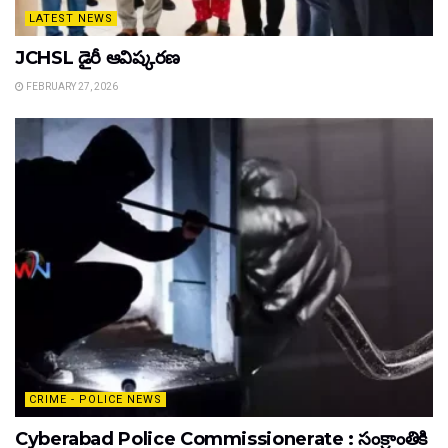
LATEST NEWS
JCHSL డైరీ ఆవిష్కరణ
FEBRUARY 27, 2026
CRIME - POLICE NEWS
Cyberabad Police Commissionerate : సంక్రాంతికి