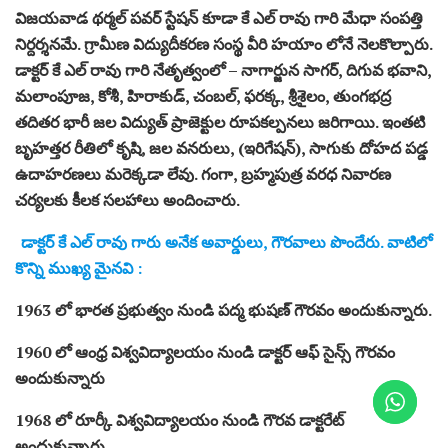
విజయవాడ థర్మల్ పవర్ స్టేషన్ కూడా కే ఎల్ రావు గారి మేధా సంపత్తి
నిర్దర్శనమే. గ్రామీణ విద్యుదీకరణ సంస్థ వీరి హయాం లోనే నెలకొల్పారు.
డాక్టర్ కే ఎల్ రావు గారి నేతృత్వంలో – నాగార్జున సాగర్, దిగువ భవాని,
మలాంపూజ, కోశీ, హిరాకుడ్, చంబల్, ఫరక్క, శ్రీశైలం, తుంగభద్ర
తదితర భారీ జల విద్యుత్ ప్రాజెక్టుల రూపకల్పనలు జరిగాయి. ఇంతటి
బృహత్తర రీతిలో కృషి, జల వనరులు, (ఇరిగేషన్), సాగుకు దోహద పడ్డ
ఉదాహరణలు మరెక్కడా లేవు. గంగా, బ్రహ్మపుత్ర వరధ నివారణ
చర్యలకు కీలక సలహాలు అందించారు.
డాక్టర్ కే ఎల్ రావు గారు అనేక అవార్డులు, గౌరవాలు పొందేరు. వాటిలో
కొన్ని ముఖ్య మైనవి :
1963 లో భారత ప్రభుత్వం నుండి పద్మ భుషణ్ గౌరవం అందుకున్నారు.
1960 లో ఆంధ్ర విశ్వవిద్యాలయం నుండి డాక్టర్ ఆఫ్ సైన్స్ గౌరవం
అందుకున్నారు
1968 లో రూర్కీ విశ్వవిద్యాలయం నుండి గౌరవ డాక్టరేట్
అందుకున్నారు