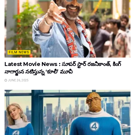
FILM NEWS
Latest Movie News : సూపర్ స్టార్ రజనీకాంత్, కింగ్
నాగార్జున నటిస్తున్న ‘కూలీ’ మూవీ
JUNE 26, 2025