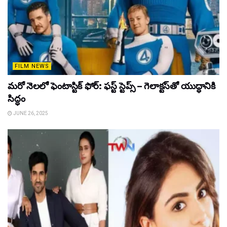
FILM NEWS
మరో నెలలో ఫెంటాస్టిక్ ఫోర్: ఫస్ట్ స్టెప్స్ – గెలాక్టస్‌తో యుద్ధానికి
సిద్ధం
JUNE 26, 2025