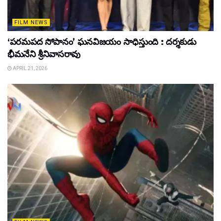
FILM NEWS
‘పరమపద సోపానం’ ఘనవిజయం సాధిస్తుంది : దర్శకుడు
భీమనేని శ్రీనివాసరావు
APRIL 21, 2026