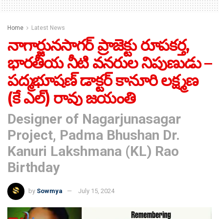
Home
Latest News
నాగార్జునసాగర్ ప్రాజెక్టు రూపకర్త,
భారతీయ నీటి వనరుల నిపుణుడు –
పద్మభూషణ్ డాక్టర్ కానూరి లక్ష్మణ
(కే ఎల్) రావు జయంతి
Designer of Nagarjunasagar
Project, Padma Bhushan Dr.
Kanuri Lakshmana (KL) Rao
Birthday
by
Sowmya
July 15, 2024