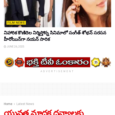
FILM NEWS
నిహారిక కొణిదెల నిర్మిస్తోన్న సినిమాలో సంగీత్ శోభన్ సరసన
హీరోయిన్‌గా నయన్ సారిక
JUNE 26, 2025
ADVERTISEMENT
Home
Latest News
యువత మాదక ద్రవ్యాలకు