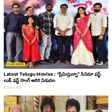
FILM NEWS
Latest Telugu Movies : “ప్రేమిస్తున్నా” సినిమా ఫస్ట్
లుక్, ఫస్ట్ సాంగ్ అరెరె విడుదల
JULY 1, 2025