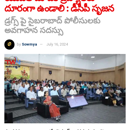
దూరంగా ఉండాలి : డీసీపీ సృజన
డ్రగ్స్ పై సైబరాబాద్ పోలీసులకు
అవగాహన సదస్సు
by
Sowmya
July 16, 2024