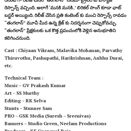
రెస్పాన్స్ వచ్చింది. అలాగే ‘మనకి మనకి..’ లిరికల్ సాంగ్ కూడా ఛాట్
బస్టర్ అయ్యింది. రిలీజ్ చేసిన ప్రతి కంటెంట్ కు మంచి రెస్పాన్స్ రావడం
“తంగలాన్” మూవీ మీద ఉన్న క్రేజ్ కు నిదర్శనంగా చెప్పుకోవచ్చు.
“తంగలాన్” ప్రేక్షకులకు ఒక కొత్త ప్రపంచంలోకి వెళ్లిన అనుభూతిని
కలిగించనుంది.
Cast : Chiyaan Vikram, Malavika Mohanan, Parvathy
Thiruvothu, Pashupathi, Harikrishnan, Anbhu Durai,
etc.
Technical Team :
Music – GV Prakash Kumar
Art – SS Murthy
Editing – RK Selva
Stunts – Stunner Sam
PRO – GSK Media (Suresh – Sreenivas)
Banners – Studio Green, Neelam Productions
Producer – KE Gnanavel Raja