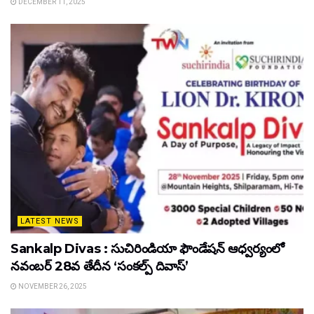
DECEMBER 11, 2025
LATEST NEWS
Sankalp Divas : సుచిరిండియా ఫౌండేషన్ ఆధ్వర్యంలో
నవంబర్ 28వ తేదీన ‘సంకల్ప్ దివాస్’
NOVEMBER 26, 2025