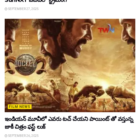
SunNXT ఓటీటీలో స్ట్రీమింగ్
SEPTEMBER 27, 2025
FILM NEWS
ఇండియన్ మూవీలో ఎవరు టచ్ చేయని పాయింట్ తో వస్తున్న
జాకీ చిత్రం ఫస్ట్ లుక్
SEPTEMBER 26, 2025