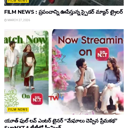
FILM NEWS
FILM NEWS : ప్రపంచాన్ని ఊపేస్తున్న స్పైడర్ మ్యాన్ ట్రైలర్
MARCH 27, 2026
FILM NEWS
యూత్ ఫుల్ లవ్ ఎంటర్ టైనర్ “మేఘాలు చెప్పిన ప్రేమకథ”