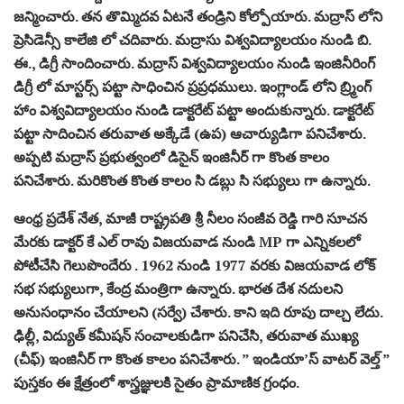
జన్మించారు. తన తొమ్మిదవ ఏటనే తండ్రిని కోల్పోయారు. మద్రాస్ లోని
ప్రెసిడెన్సీ కాలేజి లో చదివారు. మద్రాసు విశ్వవిద్యాలయం నుండి బి.
ఈ., డిగ్రీ సాందించారు. మద్రాస్ విశ్వవిద్యాలయం నుండి ఇంజినీరింగ్
డిగ్రీ లో మాస్టర్స్ పట్టా సాధించిన ప్రప్రధములు. ఇంగ్లాండ్ లోని బ్ర్మింగ్
హాం విశ్వవిద్యాలయం నుండి డాక్టరేట్ పట్టా అందుకున్నారు. డాక్టరేట్
పట్టా సాదించిన తరువాత అక్కేడే (ఉప) ఆచార్యుడిగా పనిచేశారు.
అప్పటి మద్రాస్ ప్రభుత్వంలో డిసైన్ ఇంజినీర్ గా కొంత కాలం
పనిచేశారు. మరికొంత కొంత కాలం సి డబ్లు సి సభ్యులు గా ఉన్నారు.
ఆంధ్ర ప్రదేశ్ నేత, మాజీ రాష్ట్రపతి శ్రీ నీలం సంజీవ రెడ్డి గారి సూచన
మేరకు డాక్టర్ కే ఎల్ రావు విజయవాడ నుండి MP గా ఎన్నికలలో
పోటీచేసి గెలుపొందేరు . 1962 నుండి 1977 వరకు విజయవాడ లోక్
సభ సభ్యులుగా, కేంద్ర మంత్రిగా ఉన్నారు. భారత దేశ నదులని
అనుసంధానం చేయాలని (సర్వే) చేశారు. కాని ఇది రూపు దాల్చ లేదు.
ఢిల్లీ, విద్యుత్ కమీషన్ సంచాలకుడిగా పనిచేసి, తరువాత ముఖ్య
(చీఫ్) ఇంజినీర్ గా కొంత కాలం పనిచేశారు. ” ఇండియా’స్ వాటర్ వెల్త్ ”
పుస్తకం ఈ క్షేత్రంలో శాస్త్రజ్ఞులకి సైతం ప్రామాణిక గ్రంధం.