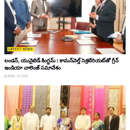
LATEST NEWS
లండన్, యునైటెడ్ కింగ్డమ్ : కామన్‌వెల్త్ సెక్రటేరియట్‌తో గ్రీన్
ఇండియా చాలెంజ్ సమావేశం
APRIL 19, 2026