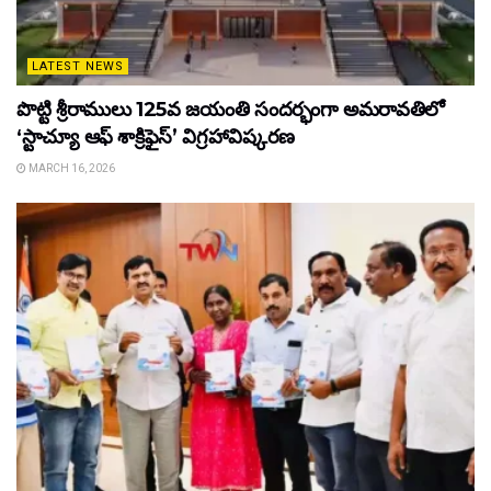
LATEST NEWS
పొట్టి శ్రీరాములు 125వ జయంతి సందర్భంగా అమరావతిలో
‘స్టాచ్యూ ఆఫ్ శాక్రిఫైస్’ విగ్రహావిష్కరణ
MARCH 16, 2026