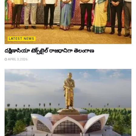
LATEST NEWS
దక్షిణాసియా టెక్స్‌టైల్ రాజధానిగా తెలంగాణ
APRIL 3, 2026