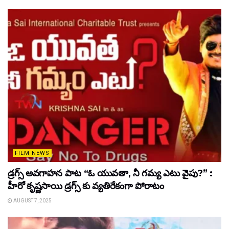
FILM NEWS
డ్రగ్స్ అవగాహన పాట “ఓ యువతా, నీ గమ్య ఎటు వైపు?” :
హీరో కృష్ణసాయి డ్రగ్స్ కు వ్యతిరేకంగా పోరాటం
AUGUST 7, 2025