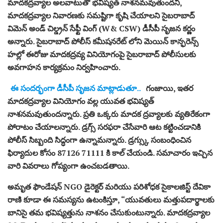
మాదకద్రవ్యాల అలవాటుతో భవిష్యత్‌ నాశనమవుతుందని,
మాదకద్రవ్యాల నివారణకు సమష్టిగా కృషి చేయాలని సైబరాబాద్
విమెన్ అండ్ చిల్డ్రన్ సేఫ్టీ వింగ్ (W& CSW) డీసీపీ సృజన కర్ణం
అన్నారు. సైబరాబాద్ పోలీస్ కమీషనరేట్ లోని మెయిన్ కాన్ఫరెన్స్
హల్లో ఈరోజు మాదకద్రవ్య వినియోగంపై సైబరాబాద్ పోలీసులకు
అవగాహన కార్యక్రమం నిర్వహించారు.
ఈ సందర్భంగా డీసీపీ సృజన మాట్లాడుతూ..
గంజాయి, ఇతర
మాదకద్రవ్యాల వినియోగం వల్ల యువత భవిష్యత్‌
నాశనమవుతుందన్నారు. ప్రతి ఒక్కరు మాదక ద్రవ్యాలకు వ్యతిరేకంగా
పోరాటం చేయాలన్నారు. డ్రగ్స్‌ సరఫరా చేసేవారి ఆట కట్టించడానికి
పోలీస్‌ సిబ్బంది సిద్ధంగా ఉన్నామన్నారు. డ్రగ్స్కు సంబంధించిన
ఫిర్యాదుల కోసం 87126 71111 కి కాల్ చేయండి. సమాచారం ఇచ్చిన
వారి వివరాలు గోప్యంగా ఉంచబడతాయి.
అమృత ఫౌండేషన్ NGO డైరెక్టర్ మరియు పరిశోధక సైకాలజిస్ట్ దేవికా
రాణి కూడా ఈ సమస్యను ఉటంకిస్తూ, “యువతులు మత్తుపదార్థాలకు
బానిసై తమ భవిష్యత్తును నాశనం చేసుకుంటున్నారు. మాదకద్రవ్యాల