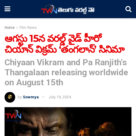
Home
Film News
ఆగస్టు 15న వరల్డ్ వైడ్ హీరో
చియాన్ విక్రమ్ ‘తంగలాన్’ సినిమా
Chiyaan Vikram and Pa Ranjith's
Thangalaan releasing worldwide
on August 15th
by
Sowmya
July 19, 2024