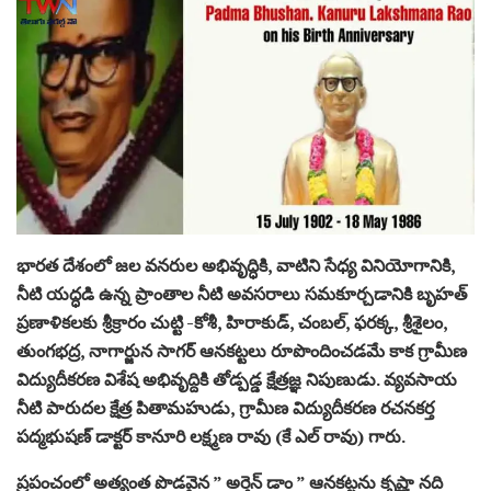
భారత దేశంలో జల వనరుల అభివృద్ధికి, వాటిని సేధ్య వినియోగానికి,
నీటి యద్ధడి ఉన్న ప్రాంతాల నీటి అవసరాలు సమకూర్చడానికి బృహత్
ప్రణాళికలకు శ్రీక్రారం చుట్టి -కోశీ, హిరాకుడ్, చంబల్, ఫరక్క, శ్రీశైలం,
తుంగభద్ర, నాగార్జున సాగర్ ఆనకట్టలు రూపొందించడమే కాక గ్రామీణ
విద్యుదీకరణ విశేష అభివృద్దికి తోడ్పడ్డ క్షేత్రజ్ఞ నిపుణుడు. వ్యవసాయ
నీటి పారుదల క్షేత్ర పితామహుడు, గ్రామీణ విద్యుదీకరణ రచనకర్త
పద్మభుషణ్ డాక్టర్ కానూరి లక్ష్మణ రావు (కే ఎల్ రావు) గారు.
ప్రపంచంలో అత్యంత పొడవైన ” అర్తెన్ డాం ” ఆనకట్టను కృష్ణా నది