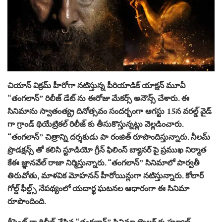
చియాన్ విక్రమ్ హీరోగా నటిస్తున్న పీరియాడిక్ యాక్షన్ మూవీ
“తంగలాన్” రిలీజ్ డేట్ ను ఈరోజు మేకర్స్ అనౌన్స్ చేశారు. ఈ
సినిమాను స్వాతంత్య్ర దినోత్సవం సందర్భంగా ఆగస్టు 15న వరల్డ్ వైడ్
గా గ్రాండ్ థియేట్రికల్ రిలీజ్ కు తీసుకొస్తున్నట్లు వెల్లడించారు.
“తంగలాన్” చిత్రాన్ని దర్శకుడు పా రంజిత్ రూపొందిస్తున్నారు. నీలమ్
ప్రొడక్షన్స్ తో కలిసి స్టూడియో గ్రీన్ ఫిలింస్ బ్యానర్ పై ప్రముఖ నిర్మాత
కేఈ జ్ఞానవేల్ రాజా నిర్మిస్తున్నారు. “తంగలాన్” సినిమాలో పార్వతీ
తిరువోతు, మాళవిక మోహనన్ హీరోయిన్లుగా నటిస్తున్నారు. కోలార్
గోల్డ్ ఫీల్డ్స్ నేపథ్యంలో యదార్థ ఘటనల ఆధారంగా ఈ సినిమా
రూపొందింది.
రీసెంట్ గా రిలీజ్ చేసిన “తంగలాన్” సినిమా ట్రైలర్ కు హ్యూజ్