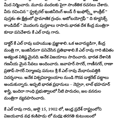
మీద నిర్మించారు. మూడు వందలకు పైగా సాంకేతిక రచనలు చేశారు.
వీరు రచించిన ” స్ట్రక్చరల్ ఇంజినీరింగ్ అండ్ రీ ఇంఫోర్స్డ్ కాంక్రీట్ ”
పుస్తకం ఈ క్షేత్రంలో ప్రామాణిక గ్రంధం. ఆటోబయోగ్రఫీ ” ది క్యూసెక్స్
కాండిడేట్ ” మొదలగు పుస్తకాలు రాసారు.భారత దేశ కేంద్ర మంత్రిగా
కూడా పనిచేశారు కే ఎల్ రావు గారు.
డాక్టర్ కే ఎల్ రావు బహుముఖ ప్రజ్ఞాశాలి. ఒక ఆచార్యుడిగా, కేంద్ర
మంత్రి గా, ఇంజినీరుగా పనిచేసిన ప్రతిభాశాలి.కే ఎల్ రావు గారి జీవితం
అత్యంత విశిష్ట మైనది. అనేక విజయాలు సాదించారు. భారత దేశానికి
గణనీయ మైన సేవలు అందించారు. జవాహర్ సాగర్, గాణీనగర్, రాణా
ప్రతాప్ సాగర్ నిర్మాణపు పనులు శ్రీ కే ఎల్ రావు మేధాసంపత్తికి
నిదర్శనాలు. అనేక విశ్వవిద్యాలయాల నుండి గౌరవ డాక్టరేట్ పట్టాలు
అందుకున్నారు. అప్పటి భారత ప్రధానులు – నెహ్రూ, లాల్ భహదూర్
శాస్త్రి, ఇందిరా గాంధి ప్రభుత్వాలలో నీటి పారుదల, జల వనరుల
మంత్రిగా వ్యవహరించారు.
కే ఎల్ రావు గారు, జులై 15, 1902 లో, ఆంధ్ర ప్రదేశ్ రాష్ట్రంలోని
విజయవాడ వద్ద కంకిపాడు లో మధ్య తరగతి కుటుంబంలో