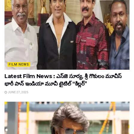
FILM NEWS
Latest Film News : ఎస్‌జె సూర్య, శ్రీ గొకులం మూవీస్‌
భారీ పాన్‌ ఇండియా మూవీ టైటిల్ “కిల్లర్”
JUNE 27, 2025