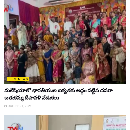
FILM NEWS
మలేషియాలో భారతీయుల ఐక్యతకు అద్దం పట్టిన దసరా
బతుకమ్మ దీపావళి వేడుకలు
OCTOBER 4, 2025