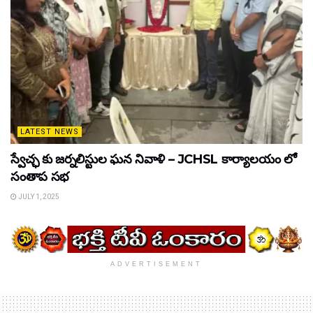
LATEST NEWS
స్వేచ్ఛ కు జర్నలిస్టుల ఘన నివాళి – JCHSL కార్యాలయం లో
సంతాప సభ
JULY 1, 2025
ADVERTISEMENT