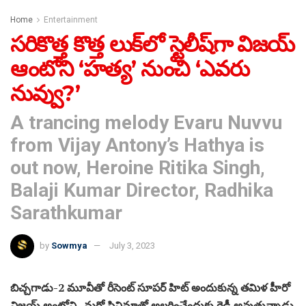
Home
Entertainment
సరికొత్త కొత్త లుక్‌లో స్టైలీష్‌గా విజయ్
ఆంటోని ‘హత్య’ నుంచి ‘ఎవరు
నువ్వు?’
A trancing melody Evaru Nuvvu
from Vijay Antony’s Hathya is
out now, Heroine Ritika Singh,
Balaji Kumar Director, Radhika
Sarathkumar
by
Sowmya
July 3, 2023
బిచ్చగాడు-2 మూవీతో రీసెంట్‌ సూపర్ హిట్ అందుకున్న తమిళ హీరో
విజయ్ అంటోని.. మరో సినిమాతో అలరించేందుకు రెడీ అవుతున్నాడు.