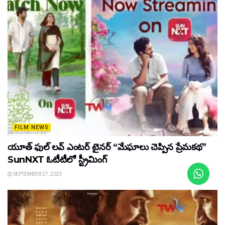
FILM NEWS
యూత్ ఫుల్ లవ్ ఎంటర్ టైనర్ “మేఘాలు చెప్పిన ప్రేమకథ”
SunNXT ఓటీటీలో స్ట్రీమింగ్
SEPTEMBER 27, 2025