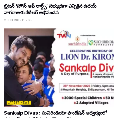
బ్రిటన్ ‘హౌస్ ఆఫ్ లార్డ్స్’ సభ్యుడిగా ఎన్నికైన ఉదయ్
నాగరాజుకు కేటీఆర్ అభినందన
DECEMBER 11, 2025
LATEST NEWS
Sankalp Divas : సుచిరిండియా ఫౌండేషన్ ఆధ్వర్యంలో