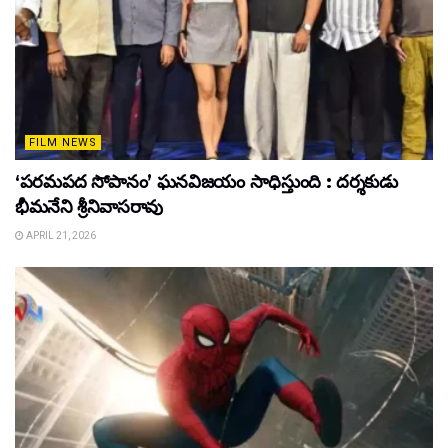
FILM NEWS
‘పరమపద సోపానం’ ఘనవిజయం సాధిస్తుంది : దర్శకుడు
భీమనేని శ్రీనివాసరావు
APRIL 21, 2026