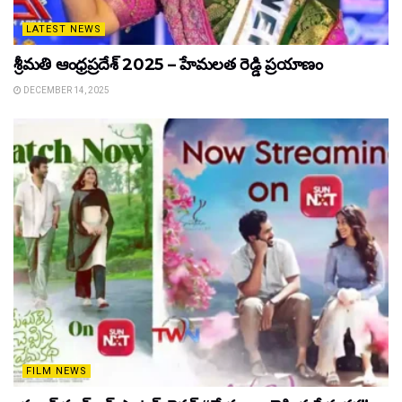
LATEST NEWS
శ్రీమతి ఆంధ్రప్రదేశ్ 2025 – హేమలత రెడ్డి ప్రయాణం
DECEMBER 14, 2025
FILM NEWS