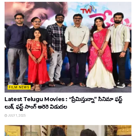
FILM NEWS
Latest Telugu Movies : “ప్రేమిస్తున్నా” సినిమా ఫస్ట్
లుక్, ఫస్ట్ సాంగ్ అరెరె విడుదల
JULY 1, 2025