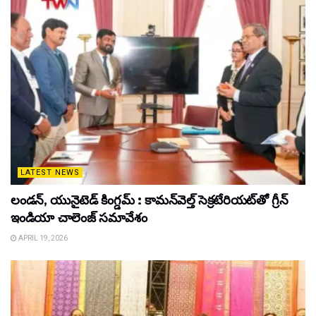
LATEST NEWS
లండన్, యునైటెడ్ కింగ్డమ్ : కామన్‌వెల్త్ సెక్రటేరియట్‌తో గ్రీన్
ఇండియా చాలెంజ్ సమావేశం
APRIL 19, 2026