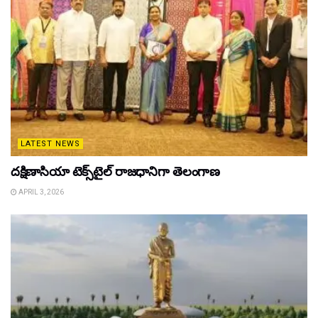
LATEST NEWS
దక్షిణాసియా టెక్స్‌టైల్ రాజధానిగా తెలంగాణ
APRIL 3, 2026