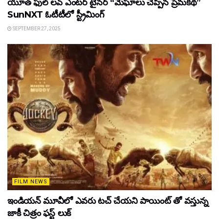
యూత్ ఫుల్ లవ్ ఎంటర్ టైనర్ “మేఘాలు చెప్పిన ప్రేమకథ”
SunNXT ఓటీటీలో స్ట్రీమింగ్
SEPTEMBER 27, 2025
FILM NEWS
ఇండియన్ మూవీలో ఎవరు టచ్ చేయని పాయింట్ తో వస్తున్న
జాకీ చిత్రం ఫస్ట్ లుక్