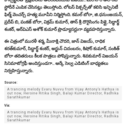
స్టోరీనే ఎంపిక చేసినట్లు తెలుస్తోంది. లోటస్ పిక్చర్స్‌తో కలిసి ఇన్ఫినిటీ
ఫిల్మ్ వెంచర్స్ హత్య మూవీని నిర్మిస్తోంది. కమల్ బోరా, జి.ధనుంజయన్,
ప్రదీప్ బి, పంకజ్ బోరా, విక్రమ్ కుమార్, తాన్ శ్రీ దొరైసింగం పిళ్లై, సిద్ధార్థ్
శంకర్, ఆర్‌విఎస్ అశోక్ కుమార్ ప్రొడ్యూసర్లుగా వ్యవహరిస్తున్నారు.
ఈ చిత్రంలో మురళీ శర్మ, మీనాక్షి చౌదరి, జాన్ విజయ్, రాధిక
శరత్‌కుమార్, సిద్ధార్థ్ శంకర్, అర్జున్ చిదంబరం, కిషోర్ కుమార్, సంకిత్
బోరా తదితరులు కీలక పాత్రలు పోషిస్తున్నారు. శివకుమార్ విజయన్
సినిమాటోగ్రఫీ అందిస్తుండగా.. ఆర్కే సెల్వ ఎడిటింగ్ బాధ్యతలు
నిర్వహిస్తున్నారు.
Source:
A trancing melody Evaru Nuvvu from Vijay Antony’s Hathya is
out now, Heroine Ritika Singh, Balaji Kumar Director, Radhika
Sarathkumar
Via:
A trancing melody Evaru Nuvvu from Vijay Antony’s Hathya is
out now, Heroine Ritika Singh, Balaji Kumar Director, Radhika
Sarathkumar