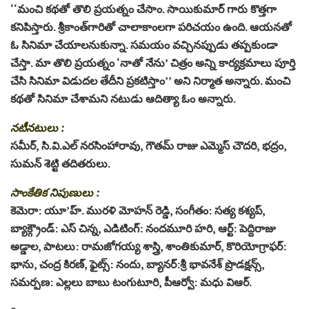
‘‘మంచి కథతో తొలి ప్రయత్నం చేసాం. సాయికుమార్‌ గారు కొత్తగా
కనిపిస్తారు. శ్రీకాంత్‌గారితో చాలాకాంలగా పరిచయం ఉంది. ఆయనతో
ఓ సినిమా చేయాలనుకున్నా. సమయం వచ్చినప్పుడు తప్పకుండా
చేస్తా. మా తొలి ప్రయత్నం ‘నాతో నేను’ చిత్రం అన్ని కార్యక్రమాలు పూర్తి
చేసి సినిమా విడుదల తేదీని ప్రకటిస్తాం’’ అని నిర్మాత అన్నారు. మంచి
కథతో సినిమా చేశామని నటుడు ఆదిత్యా ఓం అన్నారు.
నటీనటులు :
సమీర్, సి.వి.ఎల్ నరసింహారావు, గౌతమ్ రాజు ఎమ్మెస్ చౌదరి, భద్రం,
సుమన్ శెట్టి తదితరులు.
సాంకేతిక నిపుణులు :
కెమెరా: యూ’హ్. మురళి మోహన్ రెడ్డి, సంగీతం: సత్య కశ్యప్,
బ్యాక్గ్రౌండ్: ఎస్ చిన్న, ఎడిటింగ్: నందమూరి హరి, ఆర్ట్: పెద్దిరాజు
అడ్డాల, పాటలు: రామజోగయ్య శాస్త్రి, శాంతికుమార్, కొరియోగ్రాఫర్:
భాను, చంద్ర కిరణ్, ఫైట్స్: నందు, బ్యానర్:శ్రీ భావనేశ్ ప్రొడక్షన్స్,
సమర్పణ: ఎల్లలు బాబు టంగుటూరి, పీఆర్వో: మధు విఆర్.