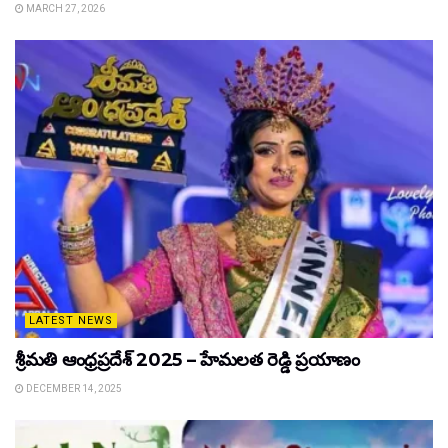
MARCH 27, 2026
LATEST NEWS
శ్రీమతి ఆంధ్రప్రదేశ్ 2025 – హేమలత రెడ్డి ప్రయాణం
DECEMBER 14, 2025