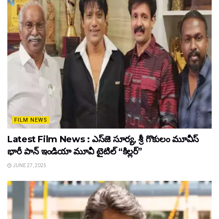
FILM NEWS
Latest Film News : ఎస్‌జె సూర్య, శ్రీ గొకులం మూవీస్‌
భారీ పాన్‌ ఇండియా మూవీ టైటిల్ “కిల్లర్”
JUNE 27, 2025