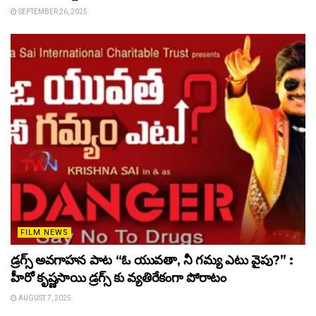
SEPTEMBER 26, 2025
FILM NEWS
డ్రగ్స్ అవగాహన పాట “ఓ యువతా, నీ గమ్య ఎటు వైపు?” :
హీరో కృష్ణసాయి డ్రగ్స్ కు వ్యతిరేకంగా పోరాటం
AUGUST 7, 2025