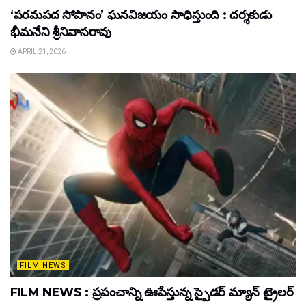
‘పరమపద సోపానం’ ఘనవిజయం సాధిస్తుంది : దర్శకుడు
భీమనేని శ్రీనివాసరావు
APRIL 21, 2026
FILM NEWS
FILM NEWS : ప్రపంచాన్ని ఊపేస్తున్న స్పైడర్ మ్యాన్ ట్రైలర్