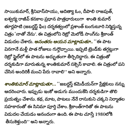
సాయికుమార్‌, శ్రీనివాస్‌సాయు, ఆదిత్యా ఓం, దీపాలి రాజపుత్‌,
ఐశ్వర్య రాజీవ్‌ కనకాల ప్రధాన పాత్రధారులుగా శాంతి కుమార్‌
తూర్లపాటి (జబర్దస్ట్‌ ఫేం) దర్శకత్వంలో ప్రశాంత్‌ టంగుటూరి నిర్మిస్తున్న
చిత్రం ‘నాతో నేను’. ఈ చిత్రంలోని రెట్రో మెలోడీ సాంగ్‌ను శ్రీకాంత్‌
విడుదల చేశారు.
అనంతరం ఆయన మాట్లాడుతూ..
‘‘ఈ పాట
వినగానే మళ్లీ పాత రోజులు గుర్తొచ్చాయి. ఇప్పటి ట్రెండ్‌కు తగ్గట్లుగా
రెట్రో స్టైల్‌లో ఈ పాటను అద్భుతంగా తీర్చిదిద్దారు. ఈ చిత్రంతో
దర్శకుడిగా మారుతున్న శాంతికుమార్‌ సక్సెస్‌ కావాలి. ఈ చిత్రంలో పని
చేసిన అందిరికీ మంచి పేరు రావాలి’’ అని అన్నారు.
శాంతికుమార్‌ మాట్లాడుతూ…
‘‘జబర్దస్త్‌ కమెడీయన్‌గా ప్రేక్షకులు నన్ను
ఆదరించారు. ఇప్పుడు ఇంకో అడుగు ముందుకేసి దర్శకుడిగా తొలి
ప్రయత్నం చేశాను. కథ, మాట, పాటలు నేనే రాసుకుని చక్కని నిర్మాతల
సహకారంతో ఈ సినిమా పూర్తి చేశాం. శ్రీకాంత్‌గారితో ఈ పాటను
విడుదల చేయడం ఆనందంగా ఉంది. ఈ పాట చూస్తే 1980లోకి
తీసుకెళ్తుంది’’ అని అన్నారు.