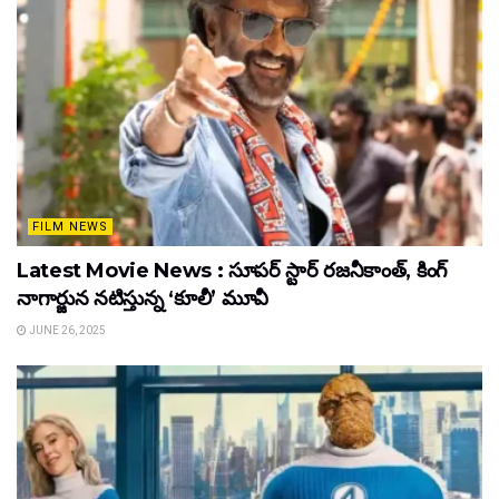
FILM NEWS
Latest Movie News : సూపర్ స్టార్ రజనీకాంత్, కింగ్
నాగార్జున నటిస్తున్న ‘కూలీ’ మూవీ
JUNE 26, 2025