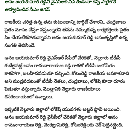
ఆనం జయకుమార్‌ రెడ్డిని వైఎస్ఆర్‌ సీపీ కండువా కప్పి పార్టీలోకి
ఆహ్వానించిన సీఎం జగన్.
రాజకీయ చరిత్ర ఉన్న తమ కుటుంబాన్ని టార్గెట్ చేశారని.. చంద్రబాబు
సైతం మోసం చేస్తూ వస్తున్నారని తనను నమ్ముకున్న కార్యకర్తలకు సైతం
ఏం చేయలేకపోతున్నానని ఆనం జయకుమార్‌ రెడ్డి అసంతృప్తితో ఉన్న
సంగతి తెలిసిందే.
ఆనం జయకుమార్‌ రెడ్డి వైఎస్ఆర్ సీపీలో చేరికతో.. నెల్లూరు టీడీపీ
కుదేలైనట్లే ఆనం రామనారాయణ రెడ్డి రాకతో టీడీపీ బలోపేతం
కాకపోగా, బలహీనపడుతూ వచ్చింది. కోటంరెడ్డి రాజకీయ అవకాశవాది
అని ముద్రపడటంతో టీడీపీ నేతలు, చంద్రబాబు, లోకేష్ కూడా దూరం
పెడుతూ వస్తున్నారు. మొత్తానికి నెల్లూరు రాజకీయాలు
రసకందాయంలో ఉన్నాయి.
ఇప్పటికే నెల్లూరు జిల్లాలో లోకేష్‌ యువగళం అట్టర్ ప్లాప్ అయింది.
ఆనం జయకుమార్‌ రెడ్డి వైసీపీలో చేరికతో నెల్లూరు జిల్లాలో ఆనం
రామనారాయణ రెడ్డి, వెంకట్రామిరెడ్డి, కోటంరెడ్డిలకు చెక్ పెట్టినట్లైంది.