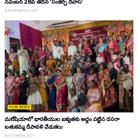
నవంబర్ 28వ తేదీన ‘సంకల్ప్ దివాస్’
NOVEMBER 26, 2025
FILM NEWS
మలేషియాలో భారతీయుల ఐక్యతకు అద్దం పట్టిన దసరా
బతుకమ్మ దీపావళి వేడుకలు
OCTOBER 4, 2025