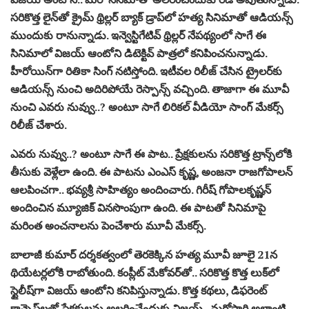
సరికొత్త లైన్‌తో క్రైమ్ థ్రిల్లర్ బ్యాక్‌ డ్రాప్‌లో హత్య సినిమాతో ఆడియన్స్
ముందుకు రానున్నాడు. ఇన్వెస్టిగేటివ్ థ్రిల్లర్‌ నేపథ్యంలో సాగే ఈ
సినిమాలో విజయ్ ఆంటోని డిటెక్టివ్ పాత్రలో కనిపించనున్నాడు.
హీరోయిన్‌గా రితికా సింగ్ నటిస్తోంది. ఇటీవల రిలీజ్ చేసిన ట్రైలర్‌కు
ఆడియన్స్ నుంచి అదిరిపోయే రెస్పాన్స్ వచ్చింది. తాజాగా ఈ మూవీ
నుంచి ఎవరు నువ్వు..? అంటూ సాగే లిరికల్ వీడియో సాంగ్‌ మేకర్స్
రిలీజ్ చేశారు.
ఎవరు నువ్వు..? అంటూ సాగే ఈ పాట.. ప్రేక్షకులను సరికొత్త ట్రాన్స్‌లోకి
తీసుకు వెళ్లేలా ఉంది. ఈ పాటను ఎంఎస్ కృష్ణ, అంజనా రాజగోపాలన్
ఆలపించగా.. భవ్యశ్రీ సాహిత్యం అందించారు. గిరీష్ గోపాలకృష్ణన్
అందించిన మ్యూజిక్ వినసొంపుగా ఉంది. ఈ పాటతో సినిమాపై
మరింత అంచనాలను పెంచేశారు మూవీ మేకర్స్.
బాలాజీ కుమార్ దర్శకత్వంలో తెరకెక్కిన హత్య మూవీ జూలై 21న
థియేటర్లలోకి రాబోతుంది. కంప్లీట్ మేకోవర్‌తో.. సరికొత్త కొత్త లుక్‌లో
స్టైలీష్‌గా విజయ్ ఆంటోని కనిపిస్తున్నాడు. కొత్త కథలు, డిఫరెంట్
కాన్సెప్ట్‌లతో ప్రేక్షకులను అలరించేందుకు విజయ్.. మరోసారి అలాంటి