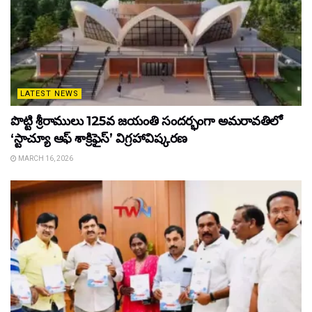
LATEST NEWS
పొట్టి శ్రీరాములు 125వ జయంతి సందర్భంగా అమరావతిలో
‘స్టాచ్యూ ఆఫ్ శాక్రిఫైస్’ విగ్రహావిష్కరణ
MARCH 16, 2026