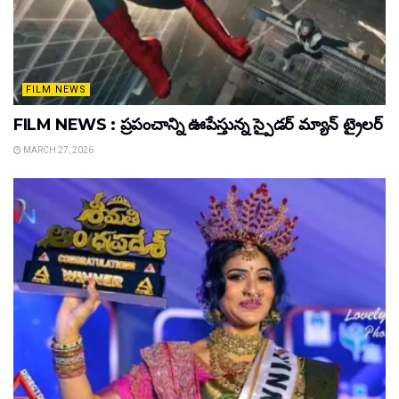
FILM NEWS
FILM NEWS : ప్రపంచాన్ని ఊపేస్తున్న స్పైడర్ మ్యాన్ ట్రైలర్
MARCH 27, 2026