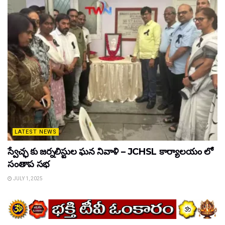
LATEST NEWS
స్వేచ్ఛ కు జర్నలిస్టుల ఘన నివాళి – JCHSL కార్యాలయం లో
సంతాప సభ
JULY 1, 2025