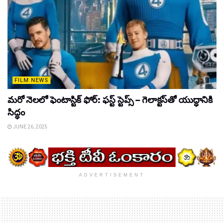
FILM NEWS
మరో నెలలో ఫెంటాస్టిక్ ఫోర్: ఫస్ట్ స్టెప్స్ – గెలాక్టస్‌తో యుద్ధానికి
సిద్ధం
JUNE 26, 2025
ADVERTISEMENT