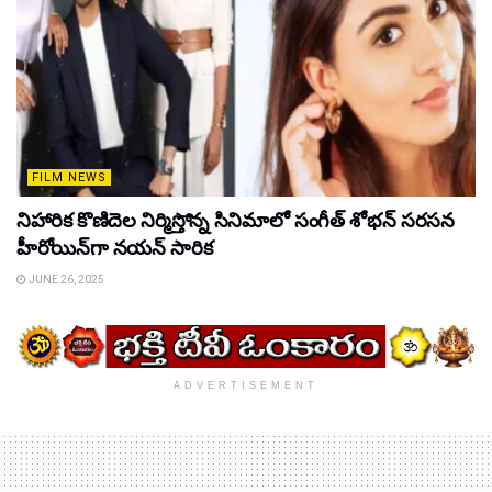
FILM NEWS
నిహారిక కొణిదెల నిర్మిస్తోన్న సినిమాలో సంగీత్ శోభన్ సరసన
హీరోయిన్‌గా నయన్ సారిక
JUNE 26, 2025
ADVERTISEMENT