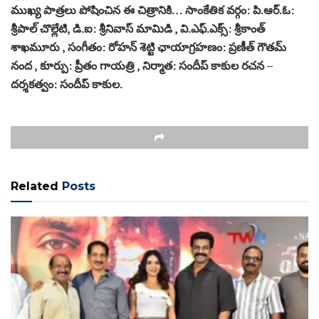
ముఖ్య పాత్రలు పోషించిన ఈ చిత్రానికి… సాంకేతిక వర్గం: పి.ఆర్.ఓ:
శ్రీపాల్ చొల్లేటి, డి.ఐ: శ్రీనివాస్ మామిడి , వి.ఎఫ్.ఎక్స్: శ్రీకాంత్
శాఖమూరు , సంగీతం: రోహన్ శెట్టి ఛాయాగ్రహణం: ప్రణీత్ గౌతమ్
నంద , కూర్పు: ప్రీతం గాయత్రి , నిర్మాత: సందీప్ కాకుల రచన –
దర్శకత్వం: సందీప్ కాకుల.
Related
Posts