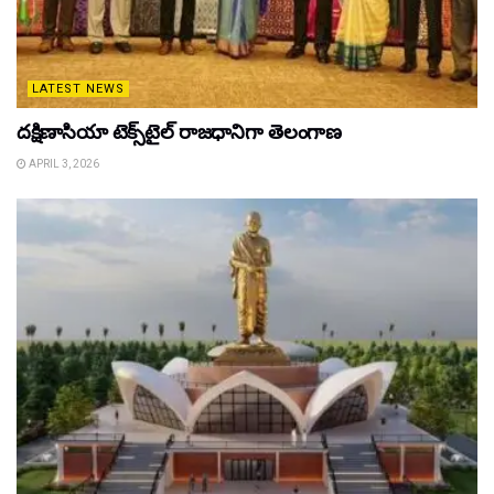
LATEST NEWS
దక్షిణాసియా టెక్స్‌టైల్ రాజధానిగా తెలంగాణ
APRIL 3, 2026