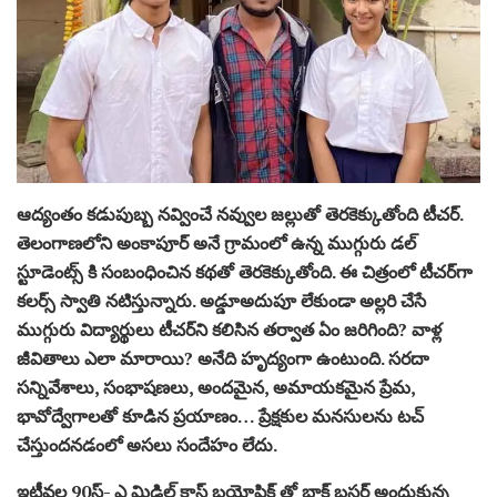
ఆద్యంతం కడుపుబ్బ నవ్వించే నవ్వుల జల్లుతో తెరకెక్కుతోంది టీచర్‌.
తెలంగాణలోని అంకాపూర్‌ అనే గ్రామంలో ఉన్న ముగ్గురు డల్‌
స్టూడెంట్స్ కి సంబంధించిన కథతో తెరకెక్కుతోంది. ఈ చిత్రంలో టీచర్‌గా
కలర్స్ స్వాతి నటిస్తున్నారు. అడ్డూఅదుపూ లేకుండా అల్లరి చేసే
ముగ్గురు విద్యార్థులు టీచర్‌ని కలిసిన తర్వాత ఏం జరిగింది? వాళ్ల
జీవితాలు ఎలా మారాయి? అనేది హృద్యంగా ఉంటుంది. సరదా
సన్నివేశాలు, సంభాషణలు, అందమైన, అమాయకమైన ప్రేమ,
భావోద్వేగాలతో కూడిన ప్రయాణం… ప్రేక్షకుల మనసులను టచ్‌
చేస్తుందనడంలో అసలు సందేహం లేదు.
ఇటీవల 90స్‌- ఎ మిడిల్‌ క్లాస్‌ బయోపిక్‌ తో బ్లాక్‌ బస్టర్‌ అందుకున్న