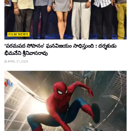
FILM NEWS
‘పరమపద సోపానం’ ఘనవిజయం సాధిస్తుంది : దర్శకుడు
భీమనేని శ్రీనివాసరావు
APRIL 21, 2026