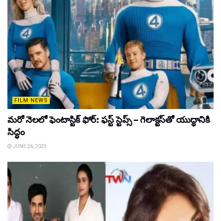
FILM NEWS
మరో నెలలో ఫెంటాస్టిక్ ఫోర్: ఫస్ట్ స్టెప్స్ – గెలాక్టస్‌తో యుద్ధానికి
సిద్ధం
JUNE 26, 2025