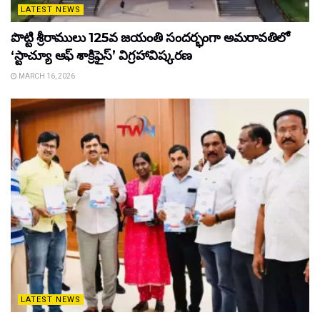
LATEST NEWS
పొట్టి శ్రీరాములు 125వ జయంతి సందర్భంగా అమరావతిలో
‘స్టాచ్యూ ఆఫ్ శాక్రిఫైస్’ విగ్రహావిష్కరణ
MARCH 16, 2026
LATEST NEWS