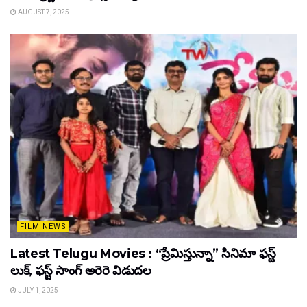
AUGUST 7, 2025
FILM NEWS
Latest Telugu Movies : “ప్రేమిస్తున్నా” సినిమా ఫస్ట్
లుక్, ఫస్ట్ సాంగ్ అరెరె విడుదల
JULY 1, 2025