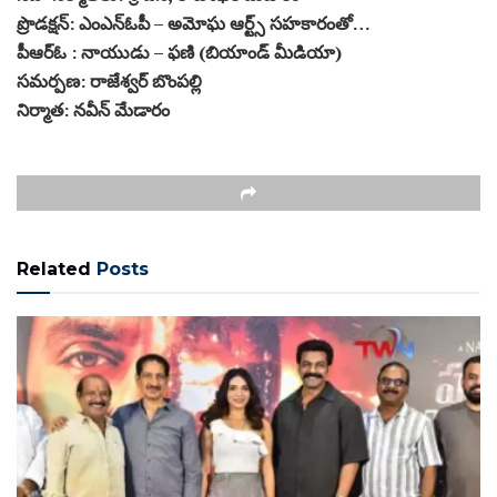
ప్రొడక్షన్‌: ఎంఎన్‌ఓపీ – అమోఘ ఆర్ట్స్ సహకారంతో…
పీఆర్‌ఓ : నాయుడు – ఫణి (బియాండ్‌ మీడియా)
సమర్పణ: రాజేశ్వర్‌ బొంపల్లి
నిర్మాత: నవీన్‌ మేడారం
Related
Posts