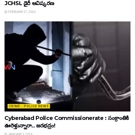
JCHSL డైరీ ఆవిష్కరణ
FEBRUARY 27, 2026
CRIME - POLICE NEWS
Cyberabad Police Commissionerate : సంక్రాంతికి
ఊరెళ్తున్నారా.. జరభద్రం!
JANUARY 3, 2026