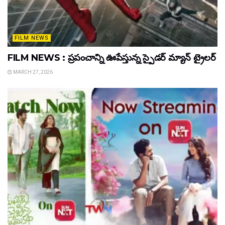
FILM NEWS
FILM NEWS : ప్రపంచాన్ని ఊపేస్తున్న స్పైడర్ మ్యాన్ ట్రైలర్
MARCH 27, 2026