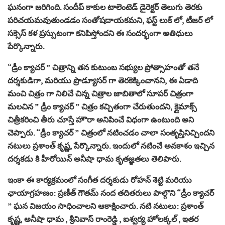
ఘనంగా జరిగింది. సందీప్ కాకుల టాలెంటెడ్ డైరెక్టర్ తెలుగు తెరకు
పరిచయమవుతుండడం సంతోషదాయకమని, ఫస్ట్ లుక్ లో, టీజర్ లో
సక్సెస్ కళ ప్రస్పుటంగా కనిపిస్తోందని ఈ సందర్భంగా అతిధులు
పేర్కొన్నారు.
“డ్రీం క్యాచర్ ” చిత్రాన్ని తన కుటుంబ సభ్యుల ప్రోత్సాహంతో తనే
దర్శకుడిగా, మరియు ప్రొడ్యూసర్ గా తెరకెక్కించానని, ఈ ఏడాది
మంచి చిత్రం గా నిలిచే చిన్న చిత్రాల జాబితాలో సూపర్ చిత్రంగా
మలచిన ” డ్రీం క్యాచర్ ” చిత్రం కచ్చితంగా చేరుతుందని, క్లైమాక్స్
చిత్రీకరించి తీరు చూస్తే హౌరా అనిపించే విధంగా ఉంటుంది అని
చెప్పారు. “డ్రీం క్యాచర్ ” చిత్రంలో నటించడం చాలా సంతృప్తినిచ్చిందని
నటులు ప్రశాంత్ కృష్ణ, పేర్కొన్నారు. ఇందులో నటించే అవకాశం ఇచ్చిన
దర్శకడు కి హీరోయిన్ అనీషా ధామ కృతజ్ఞతలు తెలిపారు.
ఇంకా ఈ కార్యక్రమంలో సంగీత దర్శకుడు రోహన్ శెట్టి మరియు
ఛాయాగ్రహణం: ప్రణీత్ గౌతమ్ నంద తదితరులు పాల్గొని “డ్రీం క్యాచర్
” ఘన విజయం సాధించాలని ఆకాక్షించారు. నటి నటులు: ప్రశాంత్
కృష్ణ, అనీషా ధామ , శ్రీనివాస్ రాంరెడ్డి , ఐశ్వర్య హోలక్కల్ , ఇతర