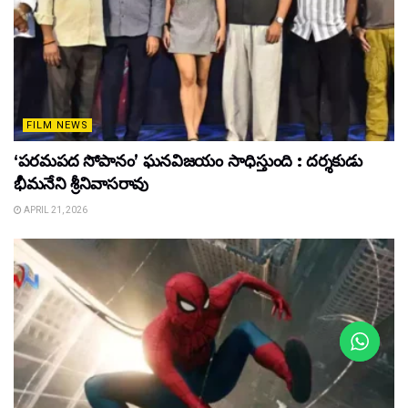
FILM NEWS
‘పరమపద సోపానం’ ఘనవిజయం సాధిస్తుంది : దర్శకుడు
భీమనేని శ్రీనివాసరావు
APRIL 21, 2026