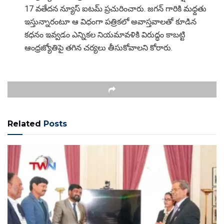
17 వతేదన న్యూస్ ఐటమ్ ప్రచురించారు. జగన్ గారికి మధ్దతు
ఇస్తున్నారంటూ ఆ విధంగా పత్రికలో అవాస్తవాలతో కూడిన
కధనం ఇవ్వడం ఎన్నికల నియమావళికి విరుద్ధం కాబట్టి
ఆంధ్రజ్యోతిపై తగిన చర్యలు తీసుకోవాలని కోరారు.
Related
Posts