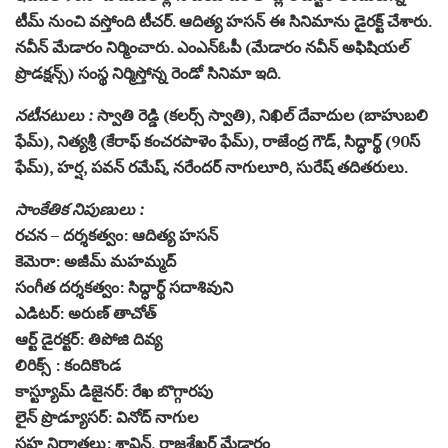
టీమ్‌ నుంచి వస్తోంది టీచర్‌. ఆదిత్య హసన్‌ ఈ సినిమాను డైరక్ట్ చేశారు.
నవీన్‌ మేడారం నిర్మించారు. ఎంఎన్‌ఓపీ (మేడారం నవీన్‌ అఫిషియల్‌
ప్రొడక్షన్స్) సంస్థ నిర్మిస్తోన్న రెండో సినిమా ఇది.
నటీనటులు :
స్వాతి రెడ్డి (కలర్స్ స్వాతి), నిఖిల్‌ దేవాదుల (బాహుబలి
ఫేమ్‌), నిత్యశ్రీ (కేరాఫ్‌ కంచరపాళెం ఫేమ్‌), రాజేంద్ర గౌడ్‌, సిద్ధార్థ్‌ (90స్‌
ఫేమ్‌), హర్ష, పవన్‌ రమేష్‌, నరేందర్‌ నాగులూరి, సురేష్‌ తదితరులు.
సాంకేతిక నిపుణులు :
రచన – దర్శకత్వం: ఆదిత్య హసన్‌
కెమెరా: అజీమ్‌ మహమ్మద్‌
సంగీత దర్శకత్వం: సిద్ధార్థ్‌ సదాశివుని
ఎడిటర్‌: అరుణ్‌ తాచోత్‌
ఆర్ట్ డైరక్టర్‌: తిపోజి దివ్య
లిరిక్స్ : కందికొండ
కాస్ట్యూమ్‌ డిజైనర్‌: రేఖ బొగ్గారపు
లైన్‌ ప్రొడ్యూసర్‌: వినోద్‌ నాగుల
సహ నిర్మాతలు: శ్రావిన్‌, రాజశేఖర్‌ మేడారం