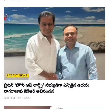
LATEST NEWS
బ్రిటన్ ‘హౌస్ ఆఫ్ లార్డ్స్’ సభ్యుడిగా ఎన్నికైన ఉదయ్
నాగరాజుకు కేటీఆర్ అభినందన
DECEMBER 11, 2025