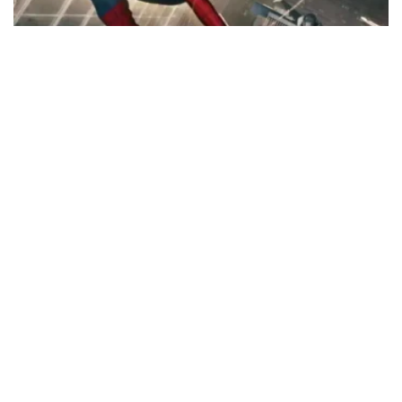
FILM NEWS
FILM NEWS : ప్రపంచాన్ని ఊపేస్తున్న స్పైడర్ మ్యాన్ ట్రైలర్
MARCH 27, 2026