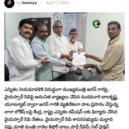
by
Sowmya
April 17, 2024
ఎన్నికల నియమావళికి విరుధ్దంగా ముఖ్యమంత్రి జగన్ గారిపై,
వైయస్సార్ సిపిపై అనుచిత వ్యాఖ్యలు చేసిన నందమూరి బాలకృష్ణ,
యూట్యూబ్ ద్వారా జగన్ గారికి వ్యతిరేకంగా పాట ప్రసారం చేస్తున్న
నారా లోకేష్ లపై కేంద్ర, రాష్ట్ర ఎన్నికల కమీషన్ లకు ఫిర్యాదు చేసిన
వైయస్సార్ సిపి నేతలు. వైయస్సార్ సిపి శాసనసభ్యుడు మల్లాది
విష్ణు,మాజీ మంత్రి రావెల కిషోర్ బాబు,పార్టీ గ్రీవెన్స్ సెల్ ఛైర్మన్