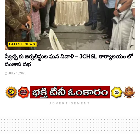
LATEST NEWS
స్వేచ్ఛ కు జర్నలిస్టుల ఘన నివాళి – JCHSL కార్యాలయం లో
సంతాప సభ
JULY 1, 2025
ADVERTISEMENT