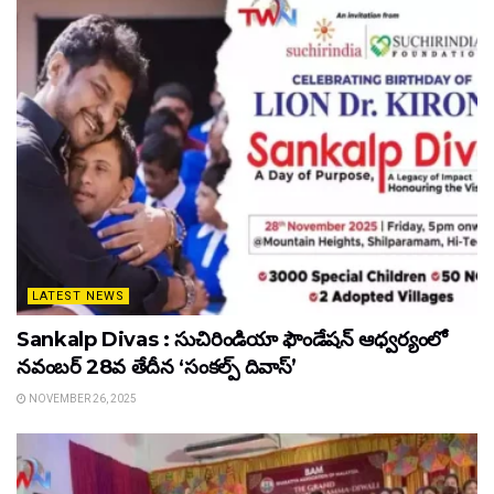
LATEST NEWS
Sankalp Divas : సుచిరిండియా ఫౌండేషన్ ఆధ్వర్యంలో
నవంబర్ 28వ తేదీన ‘సంకల్ప్ దివాస్’
NOVEMBER 26, 2025