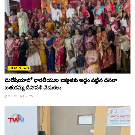
FILM NEWS
మలేషియాలో భారతీయుల ఐక్యతకు అద్దం పట్టిన దసరా
బతుకమ్మ దీపావళి వేడుకలు
OCTOBER 4, 2025