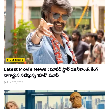
FILM NEWS
Latest Movie News : సూపర్ స్టార్ రజనీకాంత్, కింగ్
నాగార్జున నటిస్తున్న ‘కూలీ’ మూవీ
JUNE 26, 2025