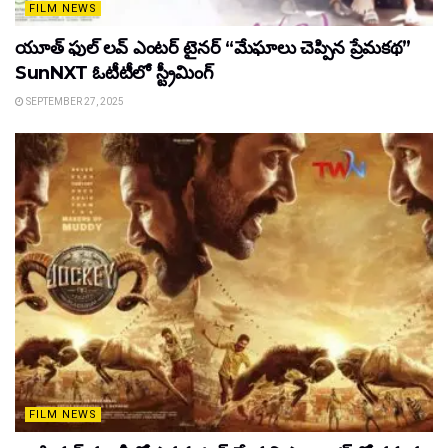
FILM NEWS
యూత్ ఫుల్ లవ్ ఎంటర్ టైనర్ “మేఘాలు చెప్పిన ప్రేమకథ”
SunNXT ఓటీటీలో స్ట్రీమింగ్
SEPTEMBER 27, 2025
FILM NEWS