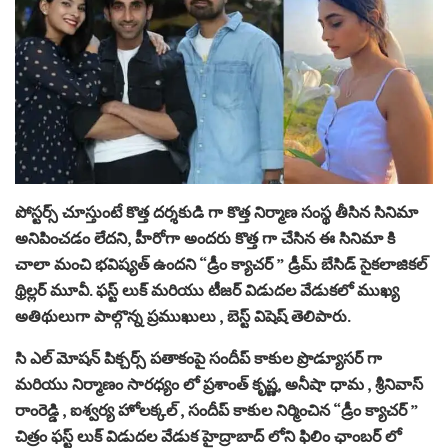
పోస్టర్స్ చూస్తుంటే కొత్త దర్శకుడి గా కొత్త నిర్మాణ సంస్థ తీసిన సినిమా
అనిపించడం లేదని, హీరోగా అందరు కొత్త గా చేసిన ఈ సినిమా కి
చాలా మంచి భవిష్యత్ ఉందని “డ్రీం క్యాచర్ ” డ్రీమ్ బేసిడ్ సైకలాజికల్
థ్రిల్లర్ మూవీ. ఫస్ట్ లుక్ మరియు టీజర్ విడుదల వేడుకలో ముఖ్య
అతిథులుగా పాల్గొన్న ప్రముఖులు , బెస్ట్ విషెష్ తెలిపారు.
సి ఎల్ మోషన్ పిక్చర్స్ పతాకంపై సందీప్ కాకుల ప్రొడ్యూసర్ గా
మరియు నిర్మాణం సారధ్యం లో ప్రశాంత్ కృష్ణ, అనీషా ధామ , శ్రీనివాస్
రాంరెడ్డి , ఐశ్వర్య హోలక్కల్ , సందీప్ కాకుల నిర్మించిన “డ్రీం క్యాచర్ ”
చిత్రం ఫస్ట్ లుక్ విడుదల వేడుక హైద్రాబాద్ లోని ఫిలిం ఛాంబర్ లో