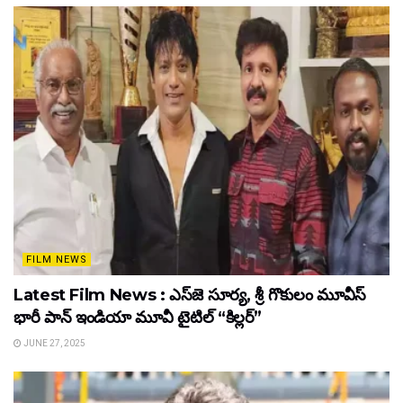
FILM NEWS
Latest Film News : ఎస్‌జె సూర్య, శ్రీ గొకులం మూవీస్‌
భారీ పాన్‌ ఇండియా మూవీ టైటిల్ “కిల్లర్”
JUNE 27, 2025