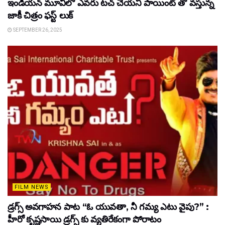
ఇండియన్ మూవీలో ఎవరు టచ్ చేయని పాయింట్ తో వస్తున్న
జాకీ చిత్రం ఫస్ట్ లుక్
SEPTEMBER 26, 2025
FILM NEWS
డ్రగ్స్ అవగాహన పాట “ఓ యువతా, నీ గమ్య ఎటు వైపు?” :
హీరో కృష్ణసాయి డ్రగ్స్ కు వ్యతిరేకంగా పోరాటం