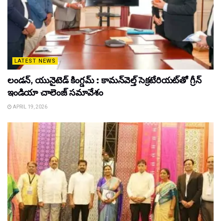
LATEST NEWS
లండన్, యునైటెడ్ కింగ్డమ్ : కామన్‌వెల్త్ సెక్రటేరియట్‌తో గ్రీన్
ఇండియా చాలెంజ్ సమావేశం
APRIL 19, 2026