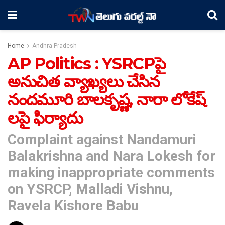
Home
Andhra Pradesh
AP Politics : YSRCPపై
అనుచిత వ్యాఖ్యలు చేసిన
నందమూరి బాలకృష్ణ, నారా లోకేష్
లపై ఫిర్యాదు
Complaint against Nandamuri
Balakrishna and Nara Lokesh for
making inappropriate comments
on YSRCP, Malladi Vishnu,
Ravela Kishore Babu