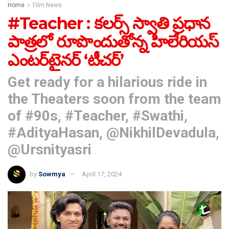
Home
Film News
#Teacher : క‌ల‌ర్స్ స్వాతి ప్ర‌ధాన
పాత్ర‌లో రూపొందుతోన్న హిలేరియస్
ఎంట‌ర్‌టైన‌ర్‌ ‘టీచర్’
Get ready for a hilarious ride in
the Theaters soon from the team
of #90s, #Teacher, #Swathi,
#AdityaHasan, @NikhilDevadula,
@Ursnityasri
by
Sowmya
April 17, 2024