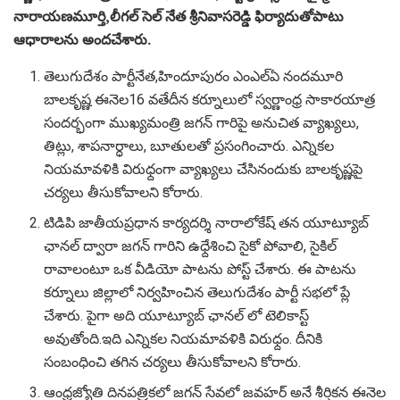
నారాయణమూర్తి,లీగల్ సెల్ నేత శ్రీనివాసరెడ్డి ఫిర్యాదుతోపాటు
ఆధారాలను అందచేశారు.
తెలుగుదేశం పార్టీనేత,హిందూపురం ఎంఎల్ఏ నందమూరి
బాలకృష్ణ ఈనెల16 వతేదీన కర్నూలులో స్వర్ణాంధ్ర సాకారయాత్ర
సందర్భంగా ముఖ్యమంత్రి జగన్ గారిపై అనుచిత వ్యాఖ్యలు,
తిట్లు, శాపనార్ధాలు, బూతులతో ప్రసంగించారు. ఎన్నికల
నియమావళికి విరుధ్దంగా వ్యాఖ్యలు చేసినందుకు బాలకృష్ణపై
చర్యలు తీసుకోవాలని కోరారు.
టిడిపి జాతీయప్రధాన కార్యదర్శి నారాలోకేష్ తన యూట్యూబ్
ఛానల్ ద్వారా జగన్ గారిని ఉధ్దేశించి సైకో పోవాలి, సైకిల్
రావాలంటూ ఒక వీడియో పాటను పోస్ట్ చేశారు. ఈ పాటను
కర్నూలు జిల్లాలో నిర్వహించిన తెలుగుదేశం పార్టీ సభలో ప్లే
చేశారు. పైగా అది యూట్యూబ్ ఛానల్ లో టెలికాస్ట్
అవుతోంది.ఇది ఎన్నికల నియమావళికి విరుధ్దం. దీనికి
సంబంధించి తగిన చర్యలు తీసుకోవాలని కోరారు.
ఆంధ్రజ్యోతి దినపత్రికలో జగన్ సేవలో జవహర్ అనే శీర్షికన ఈనెల