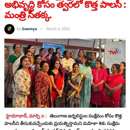
అభివృద్ధి కోసం త్వరలో కొత్త పాలసీ :
మంత్రి సీతక్క.
by
Sowmya
March 6, 2025
హైదరాబాద్, మార్చి 6 :
తెలంగాణ జర్నలిస్టుల సంక్షేమం కోసం కొత్త
పాలసీని తీసుకువచ్చేందుకు ప్రయత్నిస్తామని మహిళా శిశు సంక్షేమ