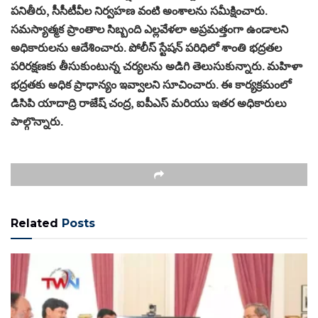
పనితీరు, సీసీటీవీల నిర్వహణ వంటి అంశాలను సమీక్షించారు.
సమస్యాత్మక ప్రాంతాల సిబ్బంది ఎల్లవేళలా అప్రమత్తంగా ఉండాలని
అధికారులను ఆదేశించారు. పోలీస్ స్టేషన్ పరిధిలో శాంతి భద్రతల
పరిరక్షణకు తీసుకుంటున్న చర్యలను అడిగి తెలుసుకున్నారు. మహిళా
భద్రతకు అధిక ప్రాధాన్యం ఇవ్వాలని సూచించారు. ఈ కార్యక్రమంలో
డిసిపి యాదాద్రి రాజేష్ చంద్ర, ఐపీఎస్ మరియు ఇతర అధికారులు
పాల్గొన్నారు.
Related
Posts