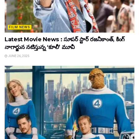
FILM NEWS
Latest Movie News : సూపర్ స్టార్ రజనీకాంత్, కింగ్
నాగార్జున నటిస్తున్న ‘కూలీ’ మూవీ
JUNE 26, 2025