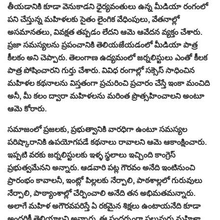
తీయడానికి కూడా వెనుకాడని ధైర్యవంతులు ఉన్న మీడియా రంగంలో
పని చేస్తున్న మహిళలకు సైతం లైంగిక వేధింపులు, వేతనాల్లో
అసమానతలు, వివక్షత తప్పడం లేదని ఆమె ఆవేదన వ్యక్తం చేశారు.
ప్రజా సమస్యలను ప్రపంచానికి తెలియజేయడంలో మీడియా పాత్ర
కీలకం అని చెప్పారు. తెలంగాణ ఉద్యమంలో జర్నలిస్టులు ఎంతో కీలక
పాత్ర పోషించారని గుర్తు చేశారు. వివిధ రంగాల్లో సక్సెస్ సాధించిన
మహిళల కథనాలను విస్తతంగా ప్రచురించి ప్రచారం చేస్తే ఇంకా మంచిది
అనీ, మీ కలం ద్వారా మహిళలను మరింత ప్రొత్సహించాలని అంటూ
ఆమె కోరారు.
సమాజంలో ప్రజలకు, ప్రభుత్వానికి వారధిగా ఉంటూ సమస్యల
పరిష్కారానికి ఉపయోగపడే కథనాలు రావాలని ఆమె ఆకాంక్షించారు.
ఇప్పటి వరకు జర్నలిస్టులకు ఇళ్ళ స్థలాలు ఇచ్చింది కాంగ్రెస్
ప్రభుత్వమేనని అన్నారు. ఆడవారి పట్ల గౌరవం అనేది ఇంటినుంచి
ప్రారంభం కావాలనీ, ఇంట్లో పిల్లలకు నేర్పాలి, పాఠశాల్లలో గురువులు
నేర్పాలి, పాఠ్యాంశాల్లో చేర్పించాలి అనేది తన అభిమతమన్నారు.
అలాగే మహిళ అగౌరవపరిస్తే ఏ రకమైన శిక్షలు ఉంటాయనేది కూడా
అందరికీ తెలియాలని అన్నారు. ఈ సందర్భంగా పలువురు మహిళా