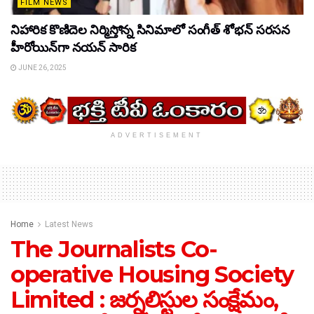
FILM NEWS
నిహారిక కొణిదెల నిర్మిస్తోన్న సినిమాలో సంగీత్ శోభన్ సరసన
హీరోయిన్‌గా నయన్ సారిక
JUNE 26, 2025
ADVERTISEMENT
Home
Latest News
The Journalists Co-
operative Housing Society
Limited : జర్నలిస్టుల సంక్షేమం,