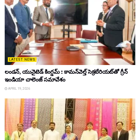
LATEST NEWS
లండన్, యునైటెడ్ కింగ్డమ్ : కామన్‌వెల్త్ సెక్రటేరియట్‌తో గ్రీన్
ఇండియా చాలెంజ్ సమావేశం
APRIL 19, 2026