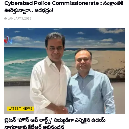
Cyberabad Police Commissionerate : సంక్రాంతికి
ఊరెళ్తున్నారా.. జరభద్రం!
JANUARY 3, 2026
LATEST NEWS
బ్రిటన్ ‘హౌస్ ఆఫ్ లార్డ్స్’ సభ్యుడిగా ఎన్నికైన ఉదయ్
నాగరాజుకు కేటీఆర్ అభినందన