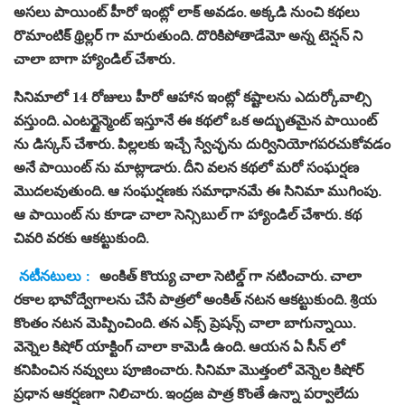
అసలు పాయింట్ హీరో ఇంట్లో లాక్ అవడం. అక్కడి నుంచి కథలు
రొమాంటిక్ థ్రిల్లర్ గా మారుతుంది. దొరికిపోతాడేమో అన్న టెన్షన్ ని
చాలా బాగా హ్యాండిల్ చేశారు.
సినిమాలో 14 రోజులు హీరో ఆహాన ఇంట్లో కష్టాలను ఎదుర్కోవాల్సి
వస్తుంది. ఎంటర్టైన్మెంట్ ఇస్తూనే ఈ కథలో ఒక అద్భుతమైన పాయింట్
ను డిస్కస్ చేశారు. పిల్లలకు ఇచ్చే స్వేచ్ఛను దుర్వినియోగపరచుకోవడం
అనే పాయింట్ ను మాట్లాడారు. దీని వలన కథలో మరో సంఘర్షణ
మొదలవుతుంది. ఆ సంఘర్షణకు సమాధానమే ఈ సినిమా ముగింపు.
ఆ పాయింట్ ను కూడా చాలా సెన్సిబుల్ గా హ్యాండిల్ చేశారు. కథ
చివరి వరకు ఆకట్టుకుంది.
నటీనటులు :
అంకిత్ కొయ్య చాలా సెటిల్డ్ గా నటించారు. చాలా
రకాల భావోద్వేగాలను చేసే పాత్రలో అంకిత్ నటన ఆకట్టుకుంది. శ్రియ
కొంతం నటన మెప్పించింది. తన ఎక్స్ ప్రెషన్స్ చాలా బాగున్నాయి.
వెన్నెల కిషోర్ యాక్టింగ్ చాలా కామెడీ ఉంది. ఆయన ఏ సీన్ లో
కనిపించిన నవ్వులు పూజించారు. సినిమా మొత్తంలో వెన్నెల కిషోర్
ప్రధాన ఆకర్షణగా నిలిచారు. ఇంద్రజ పాత్ర కొంతే ఉన్నా పర్వాలేదు