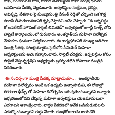
శాఖ, పంచాయితి రాజ్, రూరల్ డెవలప్మెంట్ శాఖా మంత్రి ధనసరి
అనసూయ సీతక్క వెల్లడించారు. జర్నలిస్టుల సంక్షేమం, వైద్యం,
అభివృద్ధి, వేతనాల పై ముఖ్యమంత్రి రేవంత్ రెడ్డితో చర్చించి ఒక కొత్త
పాలసీ తీసుకురావడానికి కృషి చేస్తానని ఆమె చెప్పారు. “ది జర్నలిస్టు
కో ఆపరేటివ్ హౌసింగ్ సొసైటీ లిమిటెడ్” ఆధ్వర్యంలో జూబ్లీ హిల్స్ లోని
సొసైటీ కార్యాలయంలో గురువారం అంతర్జాతీయ మహిళా దినోత్సవ
వేడుకలు ఘనంగా నిర్వహించారు. ఈ కార్యక్రమానికి ముఖ్య అతిథిగా
మంత్రి సీతక్క హాజరైయ్యారు. సైటీలోని సీనియర్ మహిళా
జర్నలిస్టులను ఆమె సన్మానించారు. సొసైటీ చరిత్రను, జర్నలిస్టుల కోసం
సొసైటీ చేస్తున్నకృషిని అధ్యక్ష్యుడు బ్రహ్మాండభేరి గోపరాజు మంత్రికి
వివరించారు.
ఈ సందర్భంగా మంత్రి సీతక్క మాట్లాడుతూ…
అంతర్జాతీయ
మహిళా దినోత్సవం అంటే ఒక ఉద్యమ ఉత్సాహమని, ఈ రోజుల్లో
రకరకాల థీమ్స్ తో మహిళా దినోత్సవం జరుపుకుంటున్నారని అన్నారు.
జర్నలిజంలో పని చేస్తున్న మహిళా జర్నలిస్టులు యజమానులుగా
ఎదగాలని ఆకాంక్షించారు. వార్తల సేకరణలో అనేక ఒడిదుడుకులను
ఎదుర్కొంటున్నారని గుర్తు చేశారు. కుంభకోణాలను బయటికి