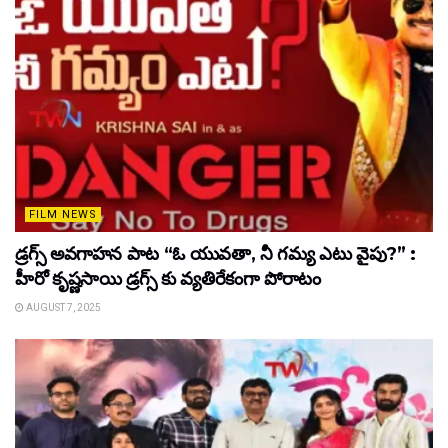
FILM NEWS
డ్రగ్స్ అవగాహన పాట “ఓ యువతా, నీ గమ్య ఎటు వైపు?” :
హీరో కృష్ణసాయి డ్రగ్స్ కు వ్యతిరేకంగా పోరాటం
AUGUST 7, 2025