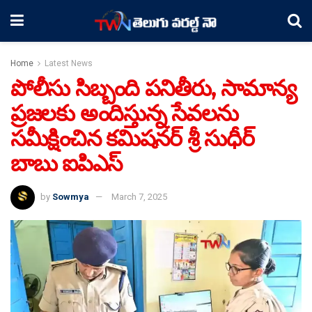
Home
Latest News
పోలీసు సిబ్బంది పనితీరు, సామాన్య
ప్రజలకు అందిస్తున్న సేవలను
సమీక్షించిన కమిషనర్ శ్రీ సుధీర్
బాబు ఐపిఎస్
by
Sowmya
March 7, 2025