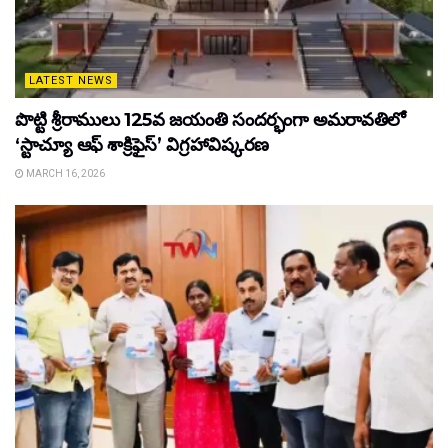
LATEST NEWS
పొట్టి శ్రీరాములు 125వ జయంతి సందర్భంగా అమరావతిలో
‘స్టాచ్యూ ఆఫ్ శాక్రిఫైస్’ విగ్రహావిష్కరణ
MARCH 16, 2026