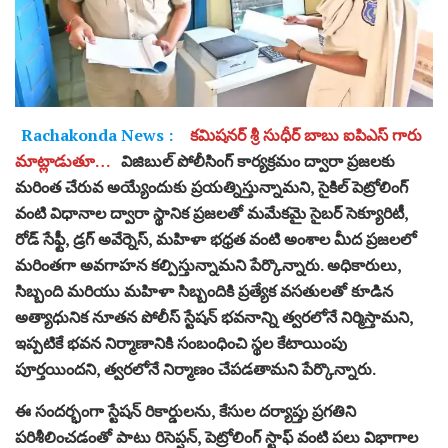
Rachakonda News :
కమిషనర్ శ్రీ సుధీర్ బాబు ఐపిఎస్ గారు
మాట్లాడుతూ…
విజిబుల్ పోలీసింగ్ కార్యక్రమం ద్వారా ప్రజలకు
మరింత చేరువ అయ్యేందుకు ప్రయత్నిస్తున్నామని, సైకిల్ పెట్రోలింగ్
వంటి విధానాల ద్వారా స్థానిక ప్రజలతో మమేకమై సైబర్ సెక్యూరిటీ,
రోడ్ సేఫ్టీ, డ్రగ్ అవేర్నెస్, మహిళా భధ్రత వంటి అంశాల మీద ప్రజలలో
మరింతగా అవగాహన కల్పిస్తున్నామని పేర్కొన్నారు. అధికారులు,
సిబ్బంది మరియు మహిళా సిబ్బందికి ప్రత్యేక వసతులతో కూడిన
అత్యాధునిక నూతన పోలీస్ స్టేషన్ భవనాన్ని త్వరలోనే నిర్మిస్తామని,
ఇప్పటికే భవన నిర్మాణానికి సంబంధించి స్థల కేటాయింపు
పూర్తయిందని, త్వరలోనే నిర్మాణం చేపడతామని పేర్కొన్నారు.
ఈ సందర్భంగా స్టేషన్ రికార్డులను, కేసుల దర్యాప్తు ప్రగతిని
పరిశీలించడంతో పాటు రిసెప్షన్, పెట్రోలింగ్ స్టాఫ్ వంటి పలు విభాగాల