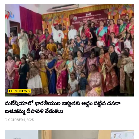
FILM NEWS
మలేషియాలో భారతీయుల ఐక్యతకు అద్దం పట్టిన దసరా
బతుకమ్మ దీపావళి వేడుకలు
OCTOBER 4, 2025