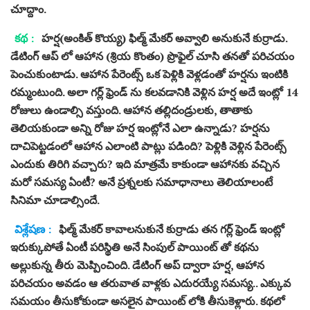
చూద్దాం.
కథ :
హర్ష(అంకిత్ కొయ్య) ఫిల్మ్ మేకర్ అవ్వాలి అనుకునే కుర్రాడు.
డేటింగ్ ఆప్ లో ఆహాన (శ్రియ కొంతం) ప్రొఫైల్ చూసి తనతో పరిచయం
పెంచుకుంటాడు. ఆహాన పేరెంట్స్ ఒక పెళ్లికి వెళ్లడంతో హర్షను ఇంటికి
రమ్మంటుంది. అలా గర్ల్ ఫ్రెండ్ ను కలవడానికి వెళ్లిన హర్ష అదే ఇంట్లో 14
రోజులు ఉండాల్సి వస్తుంది. ఆహాన తల్లిదండ్రులకు, తాతాకు
తెలియకుండా అన్ని రోజు హర్ష ఇంట్లోనే ఎలా ఉన్నాడు? హర్షను
దాచిపెట్టడంలో ఆహాన ఎలాంటి పాట్లు పడింది? పెళ్లికి వెళ్లిన పేరెంట్స్
ఎందుకు తిరిగి వచ్చారు? ఇది మాత్రమే కాకుండా ఆహానకు వచ్చిన
మరో సమస్య ఏంటీ? అనే ప్రశ్నలకు సమాధానాలు తెలియాలంటే
సినిమా చూడాల్సిందే.
విశ్లేషణ :
ఫిల్మ్ మేకర్ కావాలనుకునే కుర్రాడు తన గర్ల్ ఫ్రెండ్ ఇంట్లో
ఇరుక్కుపోతే ఏంటీ పరిస్థితి అనే సింపుల్ పాయింట్ తో కథను
అల్లుకున్న తీరు మెప్పించింది. డేటింగ్ అప్ ద్వారా హర్ష, ఆహాన
పరిచయం అవడం ఆ తరువాత వాళ్లకు ఎదురయ్యే సమస్య.. ఎక్కువ
సమయం తీసుకోకుండా అసలైన పాయింట్ లోకి తీసుకెళ్లారు. కథలో