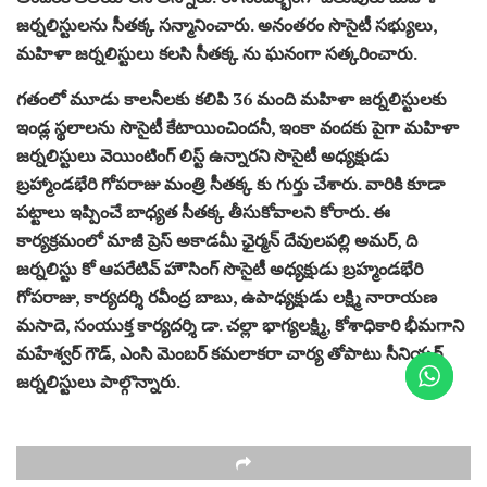
జర్నలిస్టులను సీతక్క సన్మానించారు. అనంతరం సొసైటీ సభ్యులు,
మహిళా జర్నలిస్టులు కలసి సీతక్క ను ఘనంగా సత్కరించారు.
గతంలో మూడు కాలనీలకు కలిపి 36 మంది మహిళా జర్నలిస్టులకు
ఇండ్ల స్థలాలను సొసైటీ కేటాయించిందనీ, ఇంకా వందకు పైగా మహిళా
జర్నలిస్టులు వెయింటింగ్ లిస్ట్ ఉన్నారని సొసైటీ అధ్యక్షుడు
బ్రహ్మాండభేరి గోపరాజు మంత్రి సీతక్క కు గుర్తు చేశారు. వారికి కూడా
పట్టాలు ఇప్పించే బాధ్యత సీతక్క తీసుకోవాలని కోరారు. ఈ
కార్యక్రమంలో మాజీ ప్రెస్ అకాడమీ ఛైర్మన్ దేవులపల్లి అమర్, ది
జర్నలిస్టు కో ఆపరేటివ్ హౌసింగ్ సొసైటీ అధ్యక్షుడు బ్రహ్మండభేరి
గోపరాజు, కార్యదర్శి రవీంద్ర బాబు, ఉపాధ్యక్షుడు లక్ష్మి నారాయణ
మసాదె, సంయుక్త కార్యదర్శి డా. చల్లా భాగ్యలక్ష్మి, కోశాధికారి భీమగాని
మహేశ్వర్ గౌడ్, ఎంసి మెంబర్ కమలాకరా చార్య తోపాటు సీనియర్
జర్నలిస్టులు పాల్గొన్నారు.