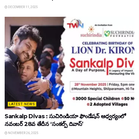
DECEMBER 11, 2025
LATEST NEWS
Sankalp Divas : సుచిరిండియా ఫౌండేషన్ ఆధ్వర్యంలో
నవంబర్ 28వ తేదీన ‘సంకల్ప్ దివాస్’
NOVEMBER 26, 2025