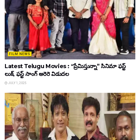
FILM NEWS
Latest Telugu Movies : “ప్రేమిస్తున్నా” సినిమా ఫస్ట్
లుక్, ఫస్ట్ సాంగ్ అరెరె విడుదల
JULY 1, 2025