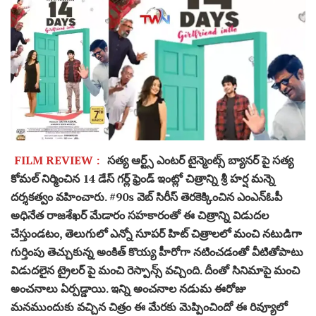
FILM REVIEW :
సత్య ఆర్ట్స్ ఎంటర్ టైన్మెంట్స్ బ్యానర్ పై సత్య
కోమల్ నిర్మించిన 14 డేస్ గర్ల్ ఫ్రెండ్ ఇంట్లో చిత్రాన్ని శ్రీ హర్ష మన్నె
దర్శకత్వం వహించారు. #90s వెబ్ సిరీస్ తెరకెక్కించిన ఎంఎన్ఓపీ
అధినేత రాజశేఖర్ మేడారం సహకారంతో ఈ చిత్రాన్ని విడుదల
చేస్తుండటం, తెలుగులో ఎన్నో సూపర్ హిట్ చిత్రాలలో మంచి నటుడిగా
గుర్తింపు తెచ్చుకున్న అంకిత్ కొయ్య హీరోగా నటించడంతో వీటితోపాటు
విడుదలైన ట్రైలర్ పై మంచి రెస్పాన్స్ వచ్చింది. దీంతో సినిమాపై మంచి
అంచనాలు ఏర్పడ్డాయి. ఇన్ని అంచనాల నడుమ ఈరోజు
మనముందుకు వచ్చిన చిత్రం ఈ మేరకు మెప్పించిందో ఈ రివ్యూలో