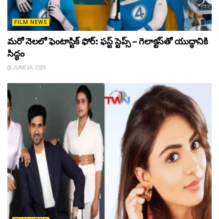
FILM NEWS
మరో నెలలో ఫెంటాస్టిక్ ఫోర్: ఫస్ట్ స్టెప్స్ – గెలాక్టస్‌తో యుద్ధానికి
సిద్ధం
JUNE 26, 2025