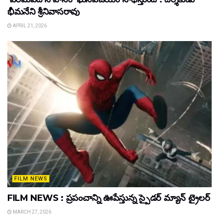
భీమనేని శ్రీనివాసరావు
APRIL 21, 2026
FILM NEWS
FILM NEWS : ప్రపంచాన్ని ఊపేస్తున్న స్పైడర్ మ్యాన్ ట్రైలర్
MARCH 27, 2026