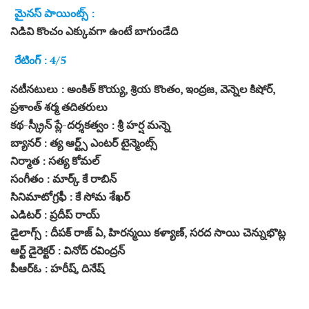
మైనస్ పాయింట్స్ :
నిడివి కొంచం ఎక్కువగా ఉంటే బాగుండేది
రేటింగ్ : 4/5
నటీనటులు : అంకిత్ కొయ్య, శ్రియ కొంతం, ఇంద్రజ, వెన్నెల కిషోర్,
ప్రశాంత్ శర్మ తదితరులు
కథ-స్క్రీన్ ప్లే-దర్శకత్వం : శ్రీ హర్ష మన్నె
బ్యానర్ : త్య ఆర్ట్స్ ఎంటర్ టైన్మెంట్స్
నిర్మాత : సత్య కోమల్
సంగీతం : మార్క్ కే రాబిన్
సినిమాటోగ్రఫీ : కే సోమ శేఖర్
ఎడిటర్ : ప్రదీప్ రాయ్
డైలాగ్స్ : దీపక్ రాజ్ ఏ, హిరన్మయి కళ్యాణ్, సరద సాయి చెన్నుభొట్ల
ఆర్ట్ డైరెక్టర్ : వినోద్ రవింద్రన్
పీఆర్ఓ : హరీష్, దినేష్