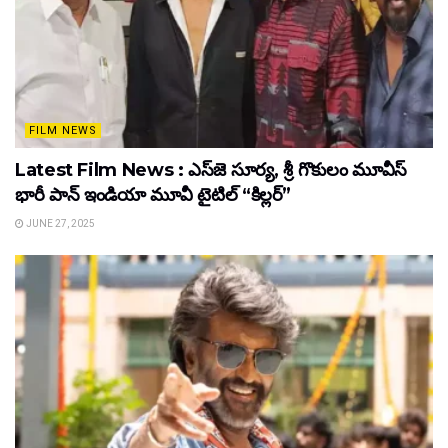
FILM NEWS
Latest Film News : ఎస్‌జె సూర్య, శ్రీ గొకులం మూవీస్‌
భారీ పాన్‌ ఇండియా మూవీ టైటిల్ “కిల్లర్”
JUNE 27, 2025