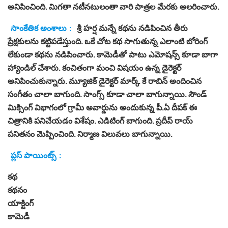
అనిపించింది. మిగతా నటీనటులంతా వారి పాత్రల మేరకు అలరించారు.
సాంకేతిక అంశాలు :
శ్రీ హర్ష మన్నే కథను నడిపించిన తీరు
ప్రేక్షకులను కట్టిపడేస్తుంది. ఒకే చోట కథ సాగుతున్న ఎలాంటి బోరింగ్
లేకుండా కథను నడిపించారు. కామెడీతో పాటు ఎమోషన్స్ కూడా బాగా
హ్యాండిల్ చేశారు. కంచితంగా మంచి విషయం ఉన్న డైరెక్టర్
అనిపించుకున్నారు. మ్యూజిక్ డైరెక్టర్ మార్క్ కే రాబిన్ అందించిన
సంగీతం చాలా బాగుంది. సాంగ్స్ కూడా చాలా బాగున్నాయి. సౌండ్
మిక్సింగ్ విభాగంలో గ్రామీ అవార్డును అందుకున్న పీ.ఏ దీపక్ ఈ
చిత్రానికి పనిచేయడం విశేషం. ఎడిటింగ్ బాగుంది. ప్రదీప్ రాయ్
పనితనం మెప్పించింది. నిర్మాణ విలువలు బాగున్నాయి.
ప్లస్ పాయింట్స్ :
కథ
కథనం
యాక్టింగ్
కామెడీ