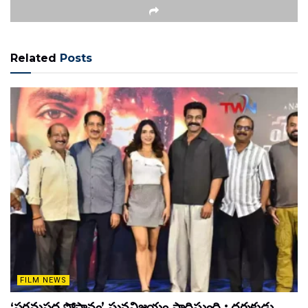
Related
Posts
FILM NEWS
‘పరమపద సోపానం’ ఘనవిజయం సాధిస్తుంది : దర్శకుడు