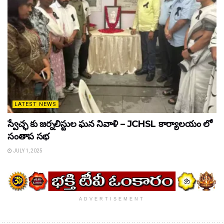
LATEST NEWS
స్వేచ్ఛ కు జర్నలిస్టుల ఘన నివాళి – JCHSL కార్యాలయం లో
సంతాప సభ
JULY 1, 2025
ADVERTISEMENT