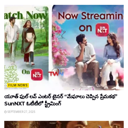
FILM NEWS
యూత్ ఫుల్ లవ్ ఎంటర్ టైనర్ “మేఘాలు చెప్పిన ప్రేమకథ”
SunNXT ఓటీటీలో స్ట్రీమింగ్
SEPTEMBER 27, 2025