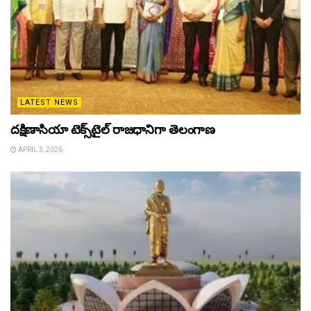
LATEST NEWS
దక్షిణాసియా టెక్స్‌టైల్ రాజధానిగా తెలంగాణ
APRIL 3, 2026