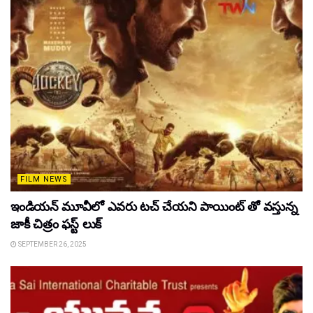
FILM NEWS
ఇండియన్ మూవీలో ఎవరు టచ్ చేయని పాయింట్ తో వస్తున్న
జాకీ చిత్రం ఫస్ట్ లుక్
SEPTEMBER 26, 2025