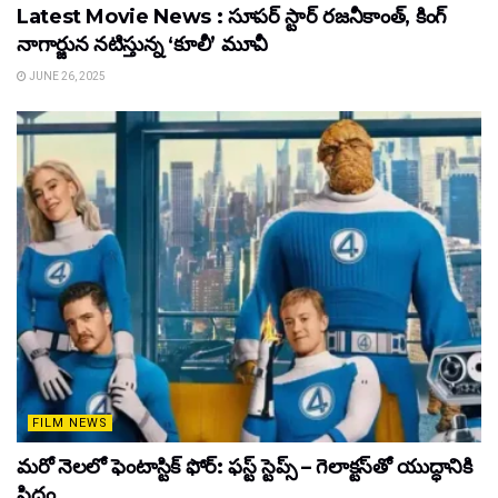
Latest Movie News : సూపర్ స్టార్ రజనీకాంత్, కింగ్
నాగార్జున నటిస్తున్న ‘కూలీ’ మూవీ
JUNE 26, 2025
FILM NEWS
మరో నెలలో ఫెంటాస్టిక్ ఫోర్: ఫస్ట్ స్టెప్స్ – గెలాక్టస్‌తో యుద్ధానికి
సిద్ధం