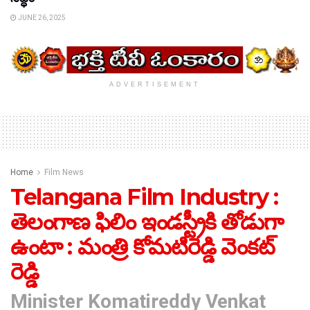
JUNE 26, 2025
ADVERTISEMENT
Home
Film News
Telangana Film Industry :
తెలంగాణ ఫిలిం ఇండస్ట్రీకి తోడుగా
ఉంటా : మంత్రి కోమటిరెడ్డి వెంకట్
రెడ్డి
Minister Komatireddy Venkat