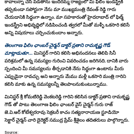
కావాలన్నా చేసి పెడతాను ఇందిరమ్మ రాజ్యంలో మీ ఫిలిం ఇండస్ట్రీకి
తప్పకుండా సపోర్టుగా నేను మా ముఖ్యమంత్రి రేవంత్ రెడ్డి గారు
చేయడానికి సిద్ధంగా ఉన్నాం. మా సహకారంతో హైదరాబాద్ లో ఫిల్మ్
ఇండస్ట్రీని అభివృద్ధిలో నడిపించండి త్వరలో మీతో మళ్ళీ ఒకసారి కలిసే
అన్ని విషయాలు చర్చించుకుందాం అన్నారు.
తెలంగాణ ఫిలిం ఛాంబర్ చైర్మన్ డాక్టర్ ప్రతాని రామకృష్ణ గౌడ్
మాట్లాడుతూ…
మినిస్టర్ గారిని కలిసి అభినందనలు తెలిపి సినీ
పరిశ్రమలో ఉన్న సమస్యల గురించి వివరించడం జరిగినది. దానికి వారు
స్పందించి మీ సమస్యలను తీర్చడానికి నేను సిద్ధంగా ఉంటాను మీరు
ఎప్పుడైనా రావచ్చు అని అన్నారు మేము మళ్లీ ఒకసారి మంత్రి గారిని
కలిసి మాకు ఉన్న సమస్యలన్నీ తెలపాలనుకుంటున్నాము.
మినిస్టర్ శ్రీ కోమటిరెడ్డి వెంకటరెడ్డి గారిని కలిసిన డాక్టర్ ప్రతాని రామకృష్ణ
గౌడ్ తో పాటు తెలంగాణ ఫిలిం ఛాంబర్ వైస్ చైర్మన్ గురు రాజ్
జె.వి.ఆర్ కోటేశ్వరరావు సెక్రటరీ కాచం సత్యనారాయణ స్టూడియో
సెక్టార్ చైర్మన్ చారి డైరెక్టర్ సముద్ర ప్రేమ్ శ్రీశైలం తదితరులు పాల్గొన్నారు.
Source: