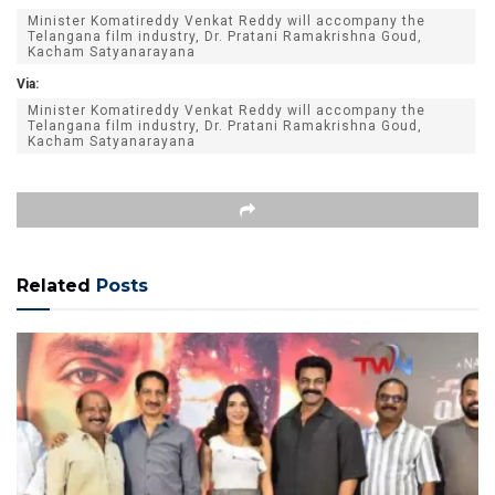
Minister Komatireddy Venkat Reddy will accompany the
Telangana film industry, Dr. Pratani Ramakrishna Goud,
Kacham Satyanarayana
Via:
Minister Komatireddy Venkat Reddy will accompany the
Telangana film industry, Dr. Pratani Ramakrishna Goud,
Kacham Satyanarayana
Related
Posts