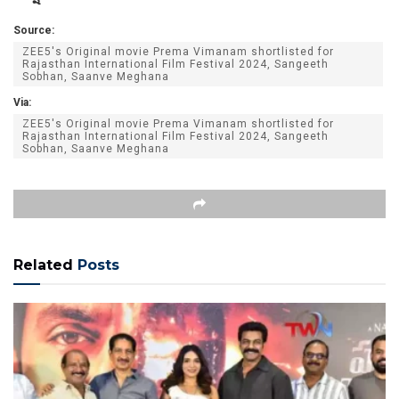
Source:
ZEE5's Original movie Prema Vimanam shortlisted for
Rajasthan International Film Festival 2024, Sangeeth
Sobhan, Saanve Meghana
Via:
ZEE5's Original movie Prema Vimanam shortlisted for
Rajasthan International Film Festival 2024, Sangeeth
Sobhan, Saanve Meghana
Related
Posts