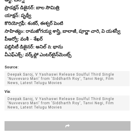
ప్రొడక్షన్ డిజైనర్: బాల సౌమిత్రి
యాక్షన్: పృథ్వీ
కొరియోగ్రఫీ: శంకర్, ఈశ్వర్ పెంటి
సాహిత్యం: రామజోగయ్య శాస్త్రి, బాలాజీ, పూర్ణా చారి, వి యశస్వీ
పీఆర్వో: వంశీ – శేఖర్
పబ్లిసిటీ డిజైనర్: అనిల్ & భాను
వీఎఫ్ఎక్స్: వర్క్‌ఫ్లో ఎంటర్‌టైన్‌మెంట్స్
Source:
Deepak Saroj, V Yashaswi Release Soulful Third Single
'Nuvvevaro Mari' from 'Siddharth Roy', Tanvi Negi, Film
News, Latest Telugu Movies
Via:
Deepak Saroj, V Yashaswi Release Soulful Third Single
'Nuvvevaro Mari' from 'Siddharth Roy', Tanvi Negi, Film
News, Latest Telugu Movies