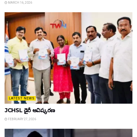
MARCH 16, 2026
LATEST NEWS
JCHSL డైరీ ఆవిష్కరణ
FEBRUARY 27, 2026