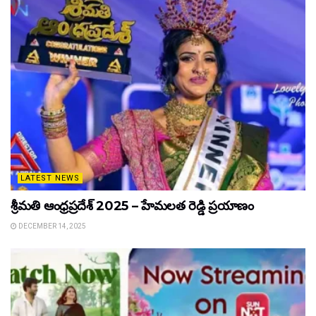
LATEST NEWS
శ్రీమతి ఆంధ్రప్రదేశ్ 2025 – హేమలత రెడ్డి ప్రయాణం
DECEMBER 14, 2025