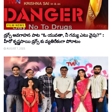
FILM NEWS
డ్రగ్స్ అవగాహన పాట “ఓ యువతా, నీ గమ్య ఎటు వైపు?” :
హీరో కృష్ణసాయి డ్రగ్స్ కు వ్యతిరేకంగా పోరాటం
AUGUST 7, 2025