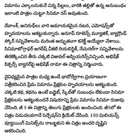
విమానం ఎక్కాలనుకునే చిన్న పిల్లలు, వారికి తల్లితో ఉన్న అనుబంధం
ఇలాంటి పాత్రల చుట్టూ సినిమా రన్ అవుతుంది.
దేవాంశ్, అనిరుధ్‌లు వారి అమాయకమైన నటన, ఎమోషన్స్‌తో
హృదయాలను ఆకట్టుకున్నారు. అనూప్ రూబెన్స్ మ్యూజిక్, బ్యాగ్రౌండ్
స్కోర్ సన్నివేశాలను మరింత అద్భుతంగా కనెక్ట్ అయ్యేలా చేశాయి.
సినిమాటోగ్రాఫర్ జగదీష్ చీకటి రియలిస్టిక్, నేచురల్‌గా సన్నివేశాలను
తెరకెక్కించిన తీరు చక్కటి విజువల్ అప్పియరెన్స్‌నిచ్చింది. అభిషేక్
పిక్చర్స్ బ్యానర్‌పై అభిషేక్ నామా ఈ చిత్రాన్ని నిర్మించారు.
వైవిధ్యమైన పాత్రల మధ్య ఉండే భావోద్వేగాల ప్రయాణంగా
చిత్రీకరించిన ప్రేమ విమానం ప్రేక్షకుల హృదయాలను ఆకట్టుకుంది.
చక్కటి కథ, కథనం ఉంటే బడ్జెట్, స్కేల్‌తో సంబంధం లేకుండా సినిమా
ప్రేక్షకులను ఆకట్టుకుందనే విషయాన్ని ప్రేమ విమానం సినిమా రుజువు
చేసింది. జీ 5 ఈ చిత్రాన్ని తెలుగు ప్రేక్షకులకు అందించింది. జీ5లో ఈ
చిత్రం విడుదలవగానే సెన్సేషన్‌ని క్రియేట్ చేసింది. 150 మిలియన్స్
వ్యూయింగ్ మినిట్స్‌ను రాబట్టకుని ఈ చిత్రం అందరి దృష్టిని
ఆకర్షించింది.