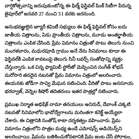
వార్షికోత్సవాన్ని జరుపుకుంటోన్న ఈ ఫిల్మ్ ఫెస్టివల్ పింక్ సిటీగా పేరున్న
జైపూర్‌లో జనవరి 27 నుంచి 31 వరకు జరనుంది.
అనుభవజ్ఞులైన జ్యూరీ కమిటీ సభ్యులు ఈ ఫిల్మ్ ఫెస్టివల్ కోసం ఐదు
జాతీయ చిత్రాలను, ఏడు ప్రాంతీయ చిత్రాలను, మూడు అంతర్జాతీయ
చిత్రాలను ఎంపిక చేసింది. ప్రేమ విమానం చిత్రంతో పాటు తెలుగు నుంచి
మంగళవారం, మధురపూడి గ్రామం అనే నేను సినిమాలు కూడా ఈ
ఫెస్టివల్‌కి ఎంపిక కావటంపై తెలుగు సినీ లవర్స్ సంతోషాన్ని వ్యక్తం
చేస్తున్నారు. ఒక చిన్న ఫ్యామిలీ స్టోరీతో మెప్పించిన సంగీత్ శోభన్
మరోసారి తనదైన నటనతో ప్రేమ విమానం చిత్రంలో అలరించారు.
ఈయనకు జోడీగా సావ్వి మేఘన నటించింది. వీరితో పాటు అనసూయ
భరద్వాజ్, వెన్నెల కిషోర్ తదితరులు ఇతర పాత్రల్లో నటించారు.
ప్రముఖ నిర్మాత అభిషేక్ నామా తనయులు అనిరుద్, దేవాంశ్ చక్కటి
నటనతో సినిమాలోని భావోద్వేగాలను మరింతగా కనెక్ట్ అయ్యేలా
చేశారు. ఈ చిత్రానికి సంతోష్ కాటా దర్శకత్వం వహించారు. ప్రేమ
విమానం చిత్రంలోని పాత్రల మధ్య ఉండే ఎమోషన్స్ ఆడియెన్స్‌ని
అలరించాయి. ప్రేమను బతికించుకోవటానికి ప్రేమ జంట చేసే పోరాటం,