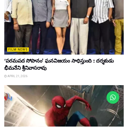
FILM NEWS
‘పరమపద సోపానం’ ఘనవిజయం సాధిస్తుంది : దర్శకుడు
భీమనేని శ్రీనివాసరావు
APRIL 21, 2026