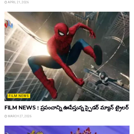
APRIL 21, 2026
FILM NEWS
FILM NEWS : ప్రపంచాన్ని ఊపేస్తున్న స్పైడర్ మ్యాన్ ట్రైలర్
MARCH 27, 2026