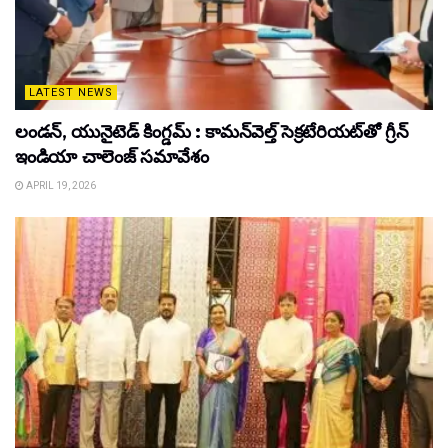
LATEST NEWS
లండన్, యునైటెడ్ కింగ్డమ్ : కామన్‌వెల్త్ సెక్రటేరియట్‌తో గ్రీన్
ఇండియా చాలెంజ్ సమావేశం
APRIL 19, 2026