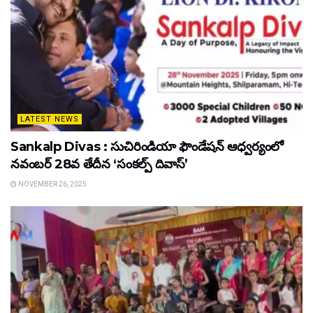
LATEST NEWS
Sankalp Divas : సుచిరిండియా ఫౌండేషన్ ఆధ్వర్యంలో
నవంబర్ 28వ తేదీన ‘సంకల్ప్ దివాస్’
NOVEMBER 26, 2025