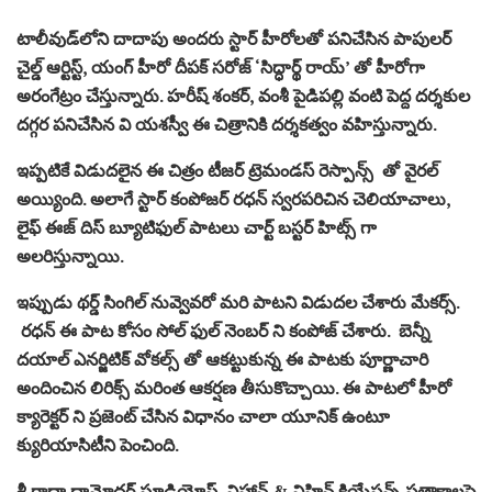
టాలీవుడ్‌లోని దాదాపు అందరు స్టార్ హీరోలతో పనిచేసిన పాపులర్
చైల్డ్ ఆర్టిస్ట్, యంగ్ హీరో దీపక్ సరోజ్ ‘సిద్ధార్థ్ రాయ్’ తో హీరోగా
అరంగేట్రం చేస్తున్నారు. హరీష్ శంకర్, వంశీ పైడిపల్లి వంటి పెద్ద దర్శకుల
దగ్గర పనిచేసిన వి యశస్వీ ఈ చిత్రానికి దర్శకత్వం వహిస్తున్నారు.
ఇప్పటికే విడుదలైన ఈ చిత్రం టీజర్‌ ట్రెమండస్ రెస్పాన్స్ తో వైరల్
అయ్యింది. అలాగే స్టార్ కంపోజర్ రధన్ స్వరపరిచిన చెలియాచాలు,
లైఫ్ ఈజ్ దిస్ బ్యూటిఫుల్ పాటలు చార్ట్ బస్టర్ హిట్స్ గా
అలరిస్తున్నాయి.
ఇప్పుడు థర్డ్ సింగిల్ నువ్వెవరో మరి పాటని విడుదల చేశారు మేకర్స్.
రధన్ ఈ పాట కోసం సోల్ ఫుల్ నెంబర్ ని కంపోజ్ చేశారు. బెన్నీ
దయాల్ ఎనర్జిటిక్ వోకల్స్ తో ఆకట్టుకున్న ఈ పాటకు పూర్ణాచారి
అందించిన లిరిక్స్ మరింత ఆకర్షణ తీసుకొచ్చాయి. ఈ పాటలో హీరో
క్యారెక్టర్ ని ప్రజెంట్ చేసిన విధానం చాలా యూనిక్ ఉంటూ
క్యురియాసిటీని పెంచింది.
శ్రీ రాధా దామోదర్ స్టూడియోస్, విహాన్ & విహిన్ క్రియేషన్స్ పతాకాలపై