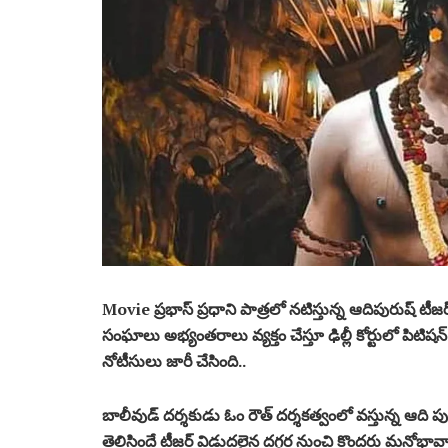
Movie ప్రభాస్ ప్రధాని పాత్రలో నటిస్తున్న ఆదిపురుష్ 
సంఘాలు అభ్యంతరాలు వ్యక్తం చేస్తూ ఢిల్లీ కోర్టులో పిటిషన్ 
నోటీసులు జారీ చేసింది..
బాలీవుడ్ దర్శకుడు ఓం రౌత్ దర్శకత్వంలో వస్తున్న ఆది 
తెలిసిందే టీజర్ విడుదలైన దగ్గర నుంచి కొందరు మనో