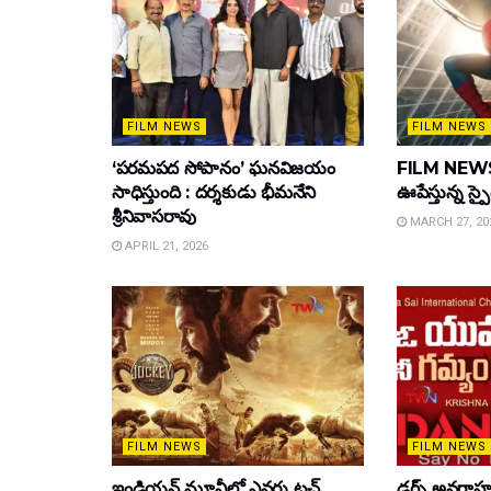
FILM NEWS
FILM NEWS
‘పరమపద సోపానం’ ఘనవిజయం
FILM NEWS :
సాధిస్తుంది : దర్శకుడు భీమనేని
ఊపేస్తున్న స్ప
శ్రీనివాసరావు
MARCH 27, 20
APRIL 21, 2026
FILM NEWS
FILM NEWS
ఇండియన్ మూవీలో ఎవరు టచ్
డ్రగ్స్ అవగ