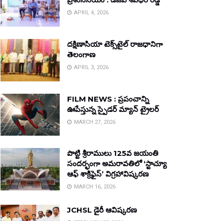
APRIL 4, 2026
దక్షిణాసియా టెక్స్‌టైల్ రాజధానిగా
తెలంగాణ
APRIL 3, 2026
FILM NEWS : ప్రపంచాన్ని
ఊపేస్తున్న స్పైడర్ మ్యాన్ ట్రైలర్
MARCH 27, 2026
పొట్టి శ్రీరాములు 125వ జయంతి
సందర్భంగా అమరావతిలో ‘స్టాచ్యూ
ఆఫ్ శాక్రిఫైస్’ విగ్రహావిష్కరణ
MARCH 16, 2026
JCHSL డైరీ ఆవిష్కరణ