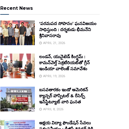
Recent News
‘పరమపద సోపానం’ ఘనవిజయం
సాధిస్తుంది : దర్శకుడు భీమనేని
శ్రీనివాసరావు
APRIL 21, 2026
లండన్, యునైటెడ్ కింగ్డమ్ :
కామన్‌వెల్త్ సెక్రటేరియట్‌తో గ్రీన్
ఇండియా చాలెంజ్ సమావేశం
APRIL 19, 2026
బసవతారకం ఇండో అమెరికన్
క్యాన్సర్ హాస్పిటల్ & రీసెర్చ్
ఇన్‌స్టిట్యూట్ వారి ఘనత
APRIL 8, 2026
అక్షయ విద్యా ఫౌండేషన్ సేవలు
ప్రశంసనీయం : డీజీపీ శివధర్ రెడ్డి