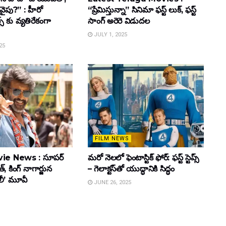
వైపు?” : హీరో
“ప్రేమిస్తున్నా” సినిమా ఫస్ట్ లుక్, ఫస్ట్
్స్ కు వ్యతిరేకంగా
సాంగ్ అరెరె విడుదల
JULY 1, 2025
25
FILM NEWS
ie News : సూపర్
మరో నెలలో ఫెంటాస్టిక్ ఫోర్: ఫస్ట్ స్టెప్స్
్, కింగ్ నాగార్జున
– గెలాక్టస్‌తో యుద్ధానికి సిద్ధం
ూలీ’ మూవీ
JUNE 26, 2025