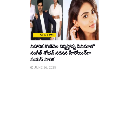
FILM NEWS
నిహారిక కొణిదెల నిర్మిస్తోన్న సినిమాలో
సంగీత్ శోభన్ సరసన హీరోయిన్‌గా
నయన్ సారిక
JUNE 26, 2025