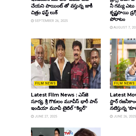
చేయని పాయింట్ తో వస్తున్న జాకీ
నీ గమ్య ఎటు 
చిత్రం ఫస్ట్ లుక్
కృష్ణసాయి డ్రగ
పోరాటం
SEPTEMBER 26, 2025
AUGUST 7, 20
FILM NEWS
FILM NEWS
Latest Film News : ఎస్‌జె
Latest Mov
సూర్య, శ్రీ గొకులం మూవీస్‌ భారీ పాన్‌
స్టార్ రజనీకాంత
ఇండియా మూవీ టైటిల్ “కిల్లర్”
నటిస్తున్న ‘క
JUNE 27, 2025
JUNE 26, 2025