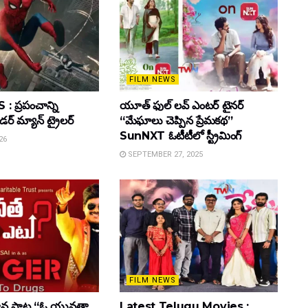
FILM NEWS
 ప్రపంచాన్ని
యూత్ ఫుల్ లవ్ ఎంటర్ టైనర్
ైడర్ మ్యాన్ ట్రైలర్
“మేఘాలు చెప్పిన ప్రేమకథ”
SunNXT ఓటీటీలో స్ట్రీమింగ్
26
SEPTEMBER 27, 2025
FILM NEWS
ాహన పాట “ఓ యువతా,
Latest Telugu Movies :