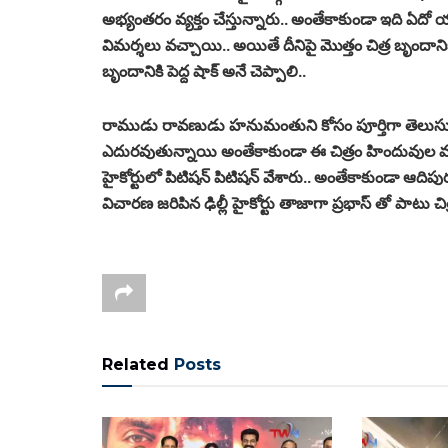
అభ్యంతరం వ్యక్తం చేస్తున్నారు.. అంతేకాకుండా ఇది
విమర్శలు వచ్చాయి.. అయితే దీనిపై మొత్తం చిత్ర బృందానికి
బృందానికి పెద్ద షాక్ అనే చెప్పాలి..
రాముడు రావణుడు హనుమంతుని కోసం పూర్తిగా తెలు
ఎదురవుతున్నాయి అంతేకాకుండా ఈ చిత్రం హిందువుల మనో
హైకోర్టులో పిటిషన్ పిటిషన్ వేశారు.. అంతేకాకుండా ఆదిప
విచారణ జరిపిన ఢిల్లీ హైకోర్టు తాజాగా ప్రభాస్ తో పాటు చిత
Related
Posts