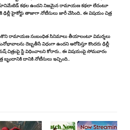
 ఏదో యానిమేటెడ్ కథల ఉందని నిజమైన రామాయణ కథలా లేదంటూ
 ఢిల్లీ హైకోర్టు తాజాగా నోటీసులు జారీ చేసింది.. ఈ విషయం చిత్ర
సుకొని రామాయణ సంబంధిత సినిమాలు తీయాలంటూ విమర్శలు
భావాలను దెబ్బతీసే విధంగా ఉందని ఆరోపిస్తూ కొందరు ఢిల్లీ
ురుష్ చిత్రంపై స్టే విధించాలని కోరారు.. ఈ విషయంపై సోమవారం
్ర బృందానికి దానికి నోటీసులు ఇచ్చింది..