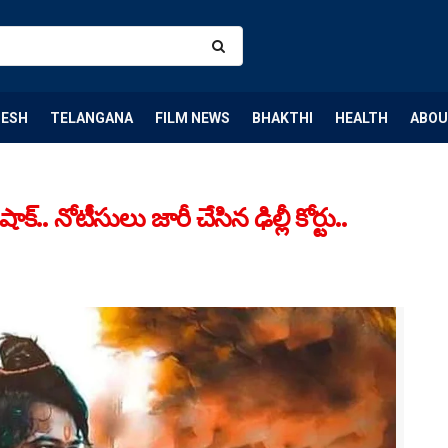
DESH
TELANGANA
FILM NEWS
BHAKTHI
HEALTH
ABOU
్.. నోటీసులు జారీ చేసిన ఢిల్లీ కోర్టు..