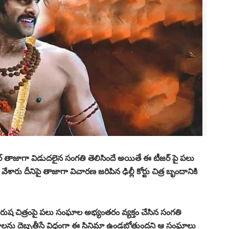
టీజర్ తాజాగా విడుదలైన సంగతి తెలిసిందే అయితే ఈ టీజర్ పై పలు
వేశారు దీనిపై తాజాగా విచారణ జరిపిన ఢిల్లీ కోర్టు చిత్ర బృందానికి
పురుష చిత్రంపై పలు సంఘాల అభ్యంతరం వ్యక్తం చేసిన సంగతి
భావాలను దెబ్బతీసే విధంగా ఈ సినిమా ఉండబోతుందని ఆ సంఘాలు