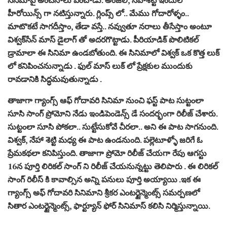
హీరోయిన్స్ గా నటిస్తున్నారు. గ్లింప్స్ లో.. మేము గోదారోళ్ళం..
మాటొకటే సాగదీస్తాం, తేడా వస్తే.. నవ్వుతూ నరాలు తీసేస్తాం అంటూ
విశ్వక్‌సేన్ మాస్ డైలాగ్ తో అదరగొట్టాడు. పీరియాడిక్ పొలిటికల్
డ్రామాలా ఈ సినిమా ఉండబోతుంది. ఈ సినిమాలో విశ్వక్ ఒక కొత్త లుక్
లో కనిపించనున్నాడు . ఫుల్ మాస్ లుక్ లో ప్రేక్షకుల ముందుకు
రావడానికి సిద్ధమవుతున్నాడు .
తాజాగా గ్యాంగ్స్ ఆఫ్ గోదావరి సినిమా నుంచి ఫస్ట్ పాట సుట్టంలా
సూసి సాంగ్ ప్రోమోని నేడు ఇండిపెండెన్స్ డే సందర్భంగా రిలీజ్ చేశారు.
సుట్టంలా సూసి పోకలా.. సుట్టేసుకోవే చీరలా.. అని ఈ పాట సాగనుంది.
విశ్వక్, నేహా శెట్టి మధ్య ఈ పాట ఉండనుంది. పల్లెటూళ్ళో జరిగే ఓ
ప్రేమకథలా కనిపిస్తుంది. తాజాగా ప్రోమో రిలీజ్ చేయగా రేపు ఆగస్టు
16న పూర్తి లిరికల్ సాంగ్ ని రిలీజ్ చేయనున్నట్టు తెలిపారు . ఈ లిరికల్
సాంగ్ రిలీస్ కి కావాల్సిన అన్ని పనులు పూర్తి అయ్యాయి .ఇక ఈ
గ్యాంగ్స్ అఫ్ గోదావరి సినిమాని శ్రీకర ఎంటర్టైన్మెంట్స్ సమర్పణలో
సితార ఎంటర్టైన్మెంట్స్, ఫార్ట్యూన్ ఫోర్ సినిమాస్ కలిసి నిర్మిస్తున్నాయి.