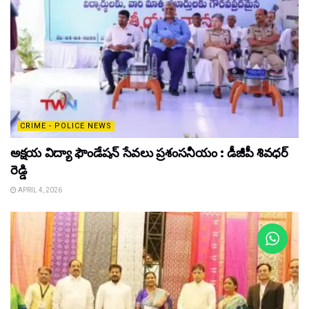
CRIME - POLICE NEWS
అక్షయ విద్యా ఫౌండేషన్ సేవలు ప్రశంసనీయం : డీజీపీ శివధర్
రెడ్డి
APRIL 4, 2026