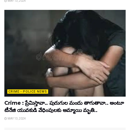
MAY 13, 2024
CRIME - POLICE NEWS
Crime : ప్రేమిస్తావా.. పురుగుల మందు తాగుతావా.. అంటూ
టీనేజి యువకుడి వేధింపులకు అమ్మాయి మృతి..
MAY 13, 2024