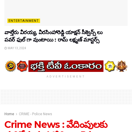
ENTERTAINMENT
వాల్తేరు వీరయ్య, వీరసింహారెడ్డి యాక్షన్ సీక్వెన్స్ లు
పవర్ ఫుల్ గా వుంటాయి : రామ్ లక్ష్మణ్ మాస్టర్స్
MAY 13, 2024
ADVERTISEMENT
Home
CRIME - Police News
Crime News : వేదింపులకు