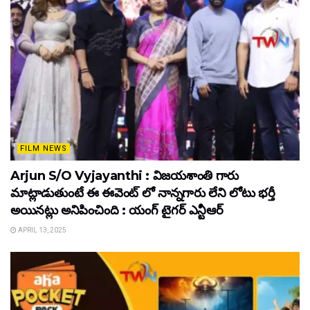
FILM NEWS
Arjun S/O Vyjayanthi : విజయశాంతి గారు
మాట్లాడుతుంటే ఈ ఈవెంట్ లో నాన్నగారు లేని లోటు భర్తీ
అయినట్లు అనిపించింది : యంగ్ టైగర్ ఎన్టీఆర్
APRIL 13, 2025