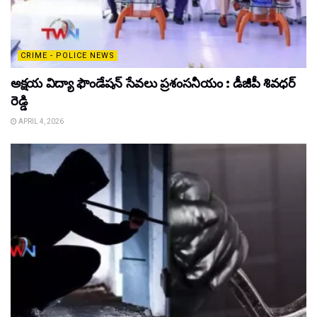
CRIME - POLICE NEWS
అక్షయ విద్యా ఫౌండేషన్ సేవలు ప్రశంసనీయం : డీజీపీ శివధర్
రెడ్డి
APRIL 4, 2026