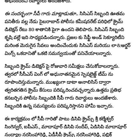
అభినందించి రివార్డులు అందజేశారు.
ఈ సందర్భంగా సీపీ గారు మాట్లాడుతూ..
సిసిఎస్ సిబ్బంది ఊతమ
పనితీరు వల్ల నేడు సైబరాబాద్ పోలీసు కమీషనరేట్ పరిధిలో క్రైమ్
డిటెక్షన్ రేటు 80 శాతానికి పైగా ఉందని తెలిపారు. సిసిఎస్ సిబ్బంది
కృషి వల్లే ఇది సాధ్యపడిందన్నారు. ప్రజల కు సేఫ్టీ అండ్ సెక్యూరిటీని
మరింత మెరుగైన సేవలు అందించేందుకు సిసిఎస్ మరియు లా&ఆర్డర్
వింగ్స్ ఒకదానితో ఒకటి సమన్వయంతో పనిచేయాలన్నారు.
సిబ్బంది క్రైమ్ డిటెక్షన్ పై రోజువారి సమీక్షలు చేసుకోవాలన్నారు.
త్వరలో సీసీఎస్ వింగ్ లో అధునాతనమైన స్పెషలైజ్డ్ టీమ్ ను
రూపొందిస్తుమన్నారు. ముఖ్యంగా డాటా అనాలిసిస్ ద్వారా
త్వరితగతిన క్రైమ్ కేసులు పరిష్కరించవచ్చన్నారు.ఉత్తమ ప్రతిభ
కనబర్చిన పోలీసు సిబ్బందికి సీపీ గారు రివార్డులు అందజేశారు.
సిబ్బందికి ఉన్న సమస్యలను పరిష్కరిస్తానని హామీ ఇచ్చారు.
ఈ కార్యక్రమం లో సీపీ గారితో పాటు డిసిపి క్రైమ్స్ శ్రీ కల్మేశ్వర్
సింగెన్వర్, ఐపీఎస్., మాదాపూర్ డిసిపి సందీప్, ఏడిసిపి మాదాపూర్
నంద్యాల నరసింహారెడ్డి, ఏడీసీపీ క్రైమ్స్ నరసింహారెడ్డి, పబ్లిక్