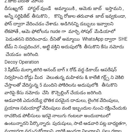
2.జాబ్ పేరుతో మోసం
దీసుఖ్నగర్ హాస్టల్ వుండే అమ్మాయికి , ఆమెకు జాబ్ ఇస్తామని ,
అన్నీ సర్టిఫికేట్ తీసుకొని , కొన్ని రోజుల తరువాత జాబ్ ఇవ్వకుండా,
ఫోన్ ద్వారా వేదించడం చేశాడు. అడిగినన్ని డబ్బులు ఇవ్వాలని
లేకపోతే , ఆమె ఫోటోలను nude గా మార్చి సోషల్ మేడియాలో
పెడుతనని బెదిరించాడు. దీనితో అమ్మాయి WhatsApp ద్వారా SHE
టీమ్ ని సంప్రదించగ , అట్టి వక్తిని అదుపులోకి తీసుకొని కేసు నమోదు
చేయడం జరిగింది.
Decoy Operation
3.షీటీమ్ మల్కాజిగిరి ఆనంద్ బాగ్ x రోడ్ వద్ద డికాయ్ ఆపరేషన్
నిర్వహించి రోడ్డు మీద వెలుతున్న మహిళను & కాలేజీ గర్ల్స్ ని వెకిలి
చేస్తాలతో వేదిస్తున్న 5 మందిని పోకిరిలను అదుపులోకి తీసుకొని
వారిపై కేసు నమోదు చేసి కౌన్సెల్లింగ్ చేయడం జరిగింది.
ఆడవారికి ఎదురయ్యే భౌతిక పరమైన దాడులు, లైంగిక వేదింపులు,
ప్రయాణ సమయాల్లో వేదింపులు వంటి ఇబ్బందుల నుంచి రక్షించేందుకు
రాచకొండ పోలీసులు ఇరవై నాలుగు గంటలూ అందుబాటులో
ఉంటున్నారని పేర్కొన్నారు. పురుషులు, సాటి ఆడవారి పట్ల బాధ్యతగా,
మర్యాదగా నడుచుకోవాలని, వారికి అండగా నిలవాలని, పలు రకాల