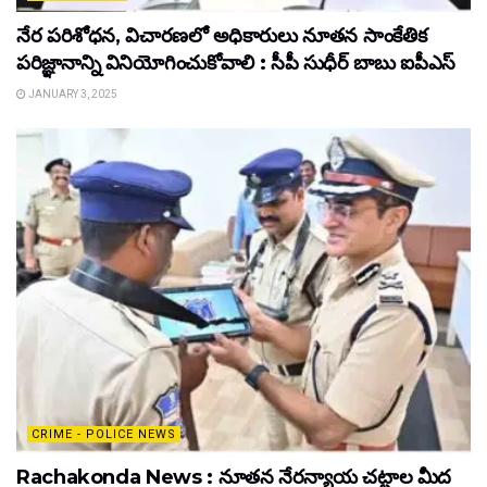
నేర పరిశోధన, విచారణలో అధికారులు నూతన సాంకేతిక
పరిజ్ఞానాన్ని వినియోగించుకోవాలి : సీపీ సుధీర్ బాబు ఐపీఎస్
JANUARY 3, 2025
CRIME - POLICE NEWS
Rachakonda News : నూతన నేరన్యాయ చట్టాల మీద