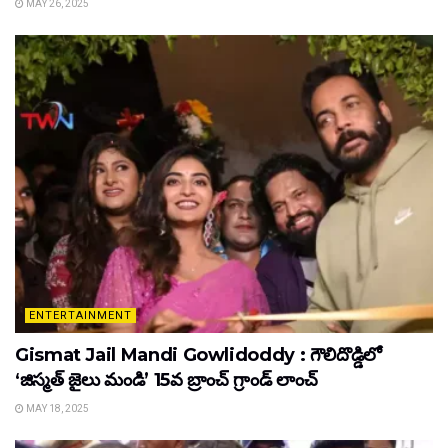
MAY 26, 2025
ENTERTAINMENT
Gismat Jail Mandi Gowlidoddy : గౌలిదొడ్డిలో
‘జిస్మత్ జైలు మండి’ 15వ బ్రాంచ్ గ్రాండ్ లాంచ్
MAY 18, 2025