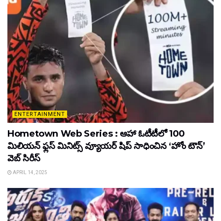
ENTERTAINMENT
Hometown Web Series : ఆహా ఓటీటీలో 100
మిలియన్ ఫ్లస్ మినిట్స్ వ్యూయర్ షిప్ సాధించిన ‘హోం టౌన్’
వెబ్ సిరీస్
APRIL 14, 2025