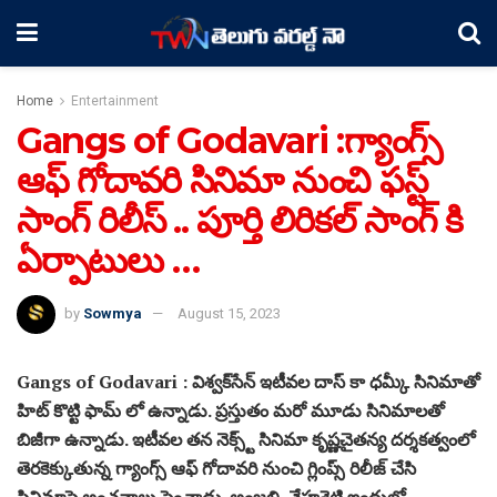
Home
Entertainment
Gangs of Godavari :గ్యాంగ్స్
ఆఫ్ గోదావరి సినిమా నుంచి ఫస్ట్
సాంగ్ రిలీస్ .. పూర్తి లిరికల్ సాంగ్ కి
ఏర్పాటులు …
by
Sowmya
August 15, 2023
Gangs of Godavari : విశ్వక్‌సేన్ ఇటీవల దాస్ కా ధ‌మ్కీ సినిమాతో
హిట్ కొట్టి ఫామ్ లో ఉన్నాడు. ప్రస్తుతం మరో మూడు సినిమాలతో
బిజీగా ఉన్నాడు. ఇటీవల తన నెక్స్ట్ సినిమా కృష్ణచైతన్య ద‌ర్శ‌క‌త్వంలో
తెరకెక్కుతున్న గ్యాంగ్స్ ఆఫ్ గోదావరి నుంచి గ్లింప్స్ రిలీజ్ చేసి
సినిమాపై అంచనాలు పెంచాడు. అంజలి, నేహశెట్టి ఇందులో