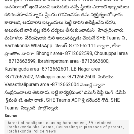
అవసరాలతో ఇంటి నుంచి బయటకు వచ్చే స్త్రీలకు ఎలాంటి ఇబ్బందులు
కలిగించకూడదన్నారు. స్త్రీలను గౌరవించడం తమ వ్యక్తిత్వంలో భాగం
కావాలని, ఆడవారిని ఇబ్బందులు పెట్టే వారిని ఉపేక్షించేది లేదని,
అటువంటి వారి పట్ల కఠిన చర్యలు తీసుకుంటామని హెచ్చరించారు.
మహిళలు వేదింపులకు గురి అయినప్పుడు వెంటనే SHE Teams ని ,
Rachakonda WhatsApp నెంబర్ 8712662111 ద్వారా , లేదా
ప్రాంతాల వారిగా Bhongir area- 8712662598, Choutuppal area
– 8712662599, Ibrahimpatnam area -8712662600,
Kushaiguda area -8712662601, LB Nagar area
-8712662602, Malkajgiri area -8712662603 మరియు
Vanasthalipuram area -8712662604 నెంబర్ల ద్వారా
సంప్రదించాలని తెలిపారు. ఇట్టి కార్యక్రమంలో విమెన్ సేఫ్టీ వింగ్ డి‌సి‌పి
శ్రీమతి టి. ఉషా రాణి , SHE Teams ACP శ్రీ నరేందర్ గౌడ్, SHE
Teams సిబ్బంది పాల్గొన్నారు.
Source:
Arrest of hooligans causing harassment, 59 detained
Rachakonda She Teams, Counseling in presence of parents,
Rachakonda Police News