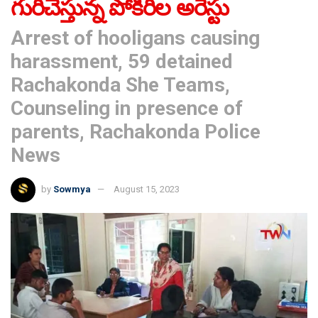
గురిచేస్తున్న పోకిరిల అరెస్టు
Arrest of hooligans causing
harassment, 59 detained
Rachakonda She Teams,
Counseling in presence of
parents, Rachakonda Police
News
by
Sowmya
August 15, 2023