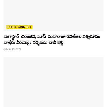
ENTERTAINMENT
మెగాస్టార్ చిరంజీవి, మాస్ మహారాజా రవితేజల విశ్వరూపం
వాల్తేరు వీరయ్య : దర్శకుడు బాబీ కొల్లి
MAY 13, 2024