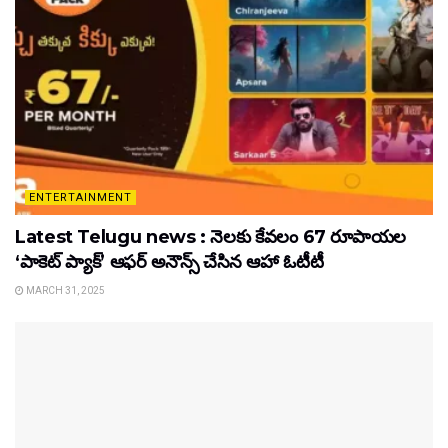
ENTERTAINMENT
Latest Telugu news : నెలకు కేవలం 67 రూపాయల
‘పాకెట్ ప్యాక్’ ఆఫర్ అనౌన్స్ చేసిన ఆహా ఓటీటీ
MARCH 31, 2025