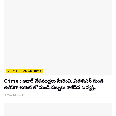
CRIME - POLICE NEWS
Crime : ఆధార్ వేలిముద్రలు సేకరించి..ఏఈపిఎస్ నుండి
తెలివిగా అకౌంట్ లో నుండి డబ్బులు కాజేసిన ఓ వ్యక్తి..
MAY 13, 2024