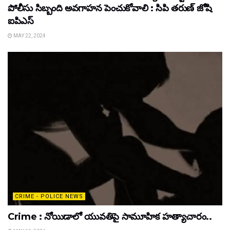
పోలీసు సిబ్బంది అవగాహన పెంచుకోవాలి : సిపి తరుణ్ జోషి
ఐపిఎస్
MAY 22, 2024
CRIME - POLICE NEWS
Crime : నోయిడాలో యువతిపై సామూహిక హత్యాచారం..