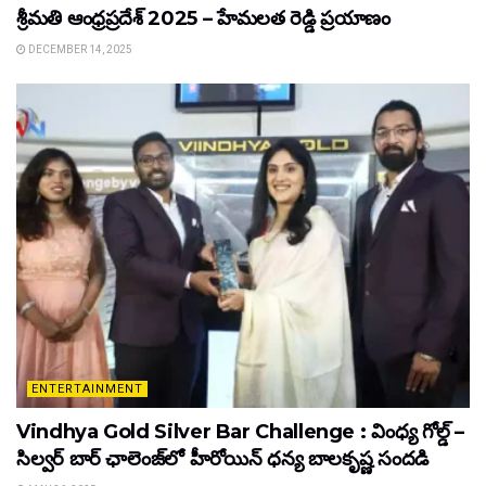
శ్రీమతి ఆంధ్రప్రదేశ్ 2025 – హేమలత రెడ్డి ప్రయాణం
DECEMBER 14, 2025
ENTERTAINMENT
Vindhya Gold Silver Bar Challenge : వింధ్య గోల్డ్ –
సిల్వర్ బార్ ఛాలెంజ్‌లో హీరోయిన్ ధ‌న్య బాల‌కృష్ణ‌ సందడి