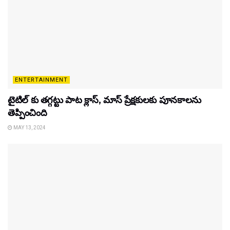
ENTERTAINMENT
టైటిల్‌ కు తగ్గట్టు పాట క్లాస్, మాస్ ప్రేక్షకులకు పూనకాలను
తెప్పించింది
MAY 13, 2024