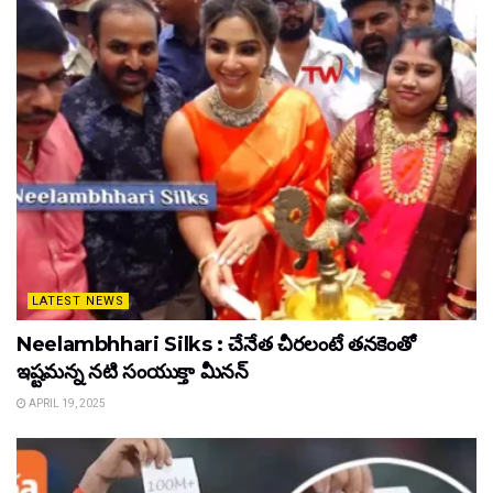
LATEST NEWS
Neelambhhari Silks : చేనేత చీరలంటే తనకెంతో
ఇష్టమన్న నటి సంయుక్తా మీనన్‌
APRIL 19, 2025