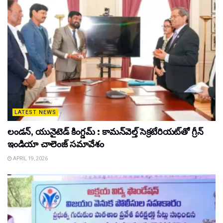
LATEST NEWS
లండన్, యునైటెడ్ కింగ్డమ్ : కామన్‌వెల్త్ సెక్రటేరియట్‌తో గ్రీన్
ఇండియా చాలెంజ్ సమావేశం
APRIL 19, 2026