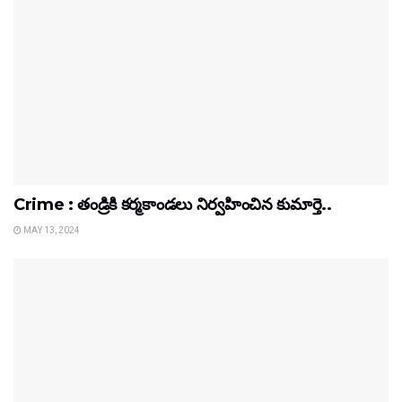
Crime : తండ్రికి కర్మకాండలు నిర్వహించిన కుమార్తె..
MAY 13, 2024