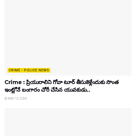
CRIME - POLICE NEWS
Crime : ప్రియురాలిని గోవా టూర్ తీసుకెళ్లేందుకు సొంత
ఇంట్లోనే బంగారం చోరీ చేసిన యువకుడు..
MAY 13, 2024