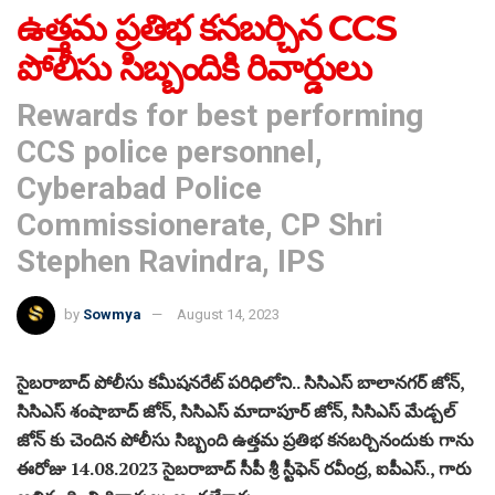
ఉత్తమ ప్రతిభ కనబర్చిన CCS
పోలీసు సిబ్బందికి రివార్డులు
Rewards for best performing
CCS police personnel,
Cyberabad Police
Commissionerate, CP Shri
Stephen Ravindra, IPS
by
Sowmya
August 14, 2023
సైబరాబాద్ పోలీసు కమీషనరేట్ పరిధిలోని.. సిసిఎస్ బాలానగర్ జోన్,
సిసిఎస్ శంషాబాద్ జోన్, సిసిఎస్ మాదాపూర్ జోన్, సిసిఎస్ మేడ్చల్
జోన్ కు చెందిన పోలీసు సిబ్బంది ఉత్తమ ప్రతిభ కనబర్చినందుకు గాను
ఈరోజు 14.08.2023 సైబరాబాద్ సీపీ శ్రీ స్టీఫెన్ రవీంద్ర, ఐపీఎస్., గారు