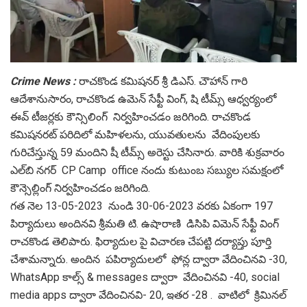
Crime News :
రాచకొండ కమిషనర్ శ్రీ డిఎస్. చౌహాన్ గారి
ఆదేశానుసారం, రాచకొండ ఉమెన్ సేఫ్టీ వింగ్, షి టీమ్స్ ఆధ్వర్యంలో
ఈవ్ టీజర్లకు కౌన్సిలింగ్ నిర్వహించడం జరిగింది. రాచకొండ
కమిషనరట్ పరిదిలో మహిళలను, యువతులను వేదింపులకు
గురిచేస్తున్న 59 మందిని షీ టీమ్స్ అరెస్టు చేసినారు. వారికి శుక్రవారం
ఎల్‌బి నగర్ CP Camp office నందు కుటుంబ సబ్యుల సమక్షంలో
కౌన్సెల్లింగ్ నిర్వహించడం జరిగింది.
గత నెల 13-05-2023 నుండి 30-06-2023 వరకు ఏకంగా 197
పిర్యాదులు అందినవి శ్రీమతి టి. ఉషారాణి డి‌సి‌పి విమెన్ సేఫ్టీ వింగ్
రాచకొండ తెలిపారు. ఫిర్యాదుల పై విచారణ చేపట్టి దర్యాప్తు పూర్తి
చేశామన్నారు. అందిన పపిర్యాదులలో ఫోన్ల ద్వారా వేదించినవి -30,
WhatsApp కాల్స్ & messages ద్వారా వేదించినవి -40, social
media apps ద్వారా వేదించినవి- 20, ఇతర -28 . వాటిలో క్రిమినల్