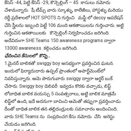
కేసెస్ -44, పెట్టి కేసెస్ -29, కౌన్సెల్లింగ్ – 45 కాసులు నమోదు
చేశామన్నారు. షీ టీమ్స్ వారు స్కూళ్ళు, కాలేజీలు, హాస్టళ్ళు మరియు
రద్దీ ప్రదేశాలలో HOT SPOTS ని గుర్తించి మఫ్టీ లో decoy ఆపరేషన్
చేసి స్త్రీలను ఇబ్బంది పెట్టే 106 మంది ఆకతాయిలను గుర్తించారు. అట్టి
గుర్తించిన ఆకతాయిలకు కౌన్సెల్లింగ్ నిర్వహించడం జరిగింది.
అదేవిదంగా SHE Teams 150 awareness programs ద్వారా
13000 awareness కల్గించడం జరిగింది.
ఛేదించిన కేసులలో కొన్ని..
1.మైనర్ బాలికతో swiggy boy అసభ్యంగా ప్రవర్తించిన ఘటన.
ఇందులో ఫిర్యాదుదారు ఉప్పల్ ప్రాంతంలో అపార్ట్‌మెంట్‌లో
నివసిస్తున్నారు. ఆమె పొరుగువారు swiggy ద్వారా ఆర్డర్ బుక్
చేసారు. Swiggy boy డెలివరీ ఇవ్వడం కొరకు వచ్చాడు, లిఫ్ట్
లోబాధిత బాలిక వయస్సు 5 సంవత్సరాలు, అట్టి బాలిక మాత్రమే
లిఫ్ట్‌లో ఉంది, ఇదే అదనుగా బావించి ఆమెతో తప్పుగా ప్రవర్తించాడు.
దీంతో బాధిత బాలిక తన తల్లిదండ్రులకు సమాచారం అందించింది.
వారు SHE Teams ను సంప్రదించగ కేసు నమోదు చేసి అరెస్టు
చేయడం జరిగింది.