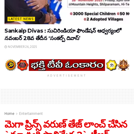
LATEST NEWS
Sankalp Divas : సుచిరిండియా ఫౌండేషన్ ఆధ్వర్యంలో
నవంబర్ 28వ తేదీన ‘సంకల్ప్ దివాస్’
NOVEMBER 26, 2025
ADVERTISEMENT
Home
Entertainment
మెగా ప్రిన్స్ వ‌రుణ్ తేజ్ లాంచ్ చేసిన