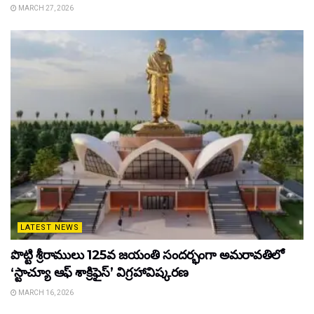
MARCH 27, 2026
LATEST NEWS
పొట్టి శ్రీరాములు 125వ జయంతి సందర్భంగా అమరావతిలో
‘స్టాచ్యూ ఆఫ్ శాక్రిఫైస్’ విగ్రహావిష్కరణ
MARCH 16, 2026