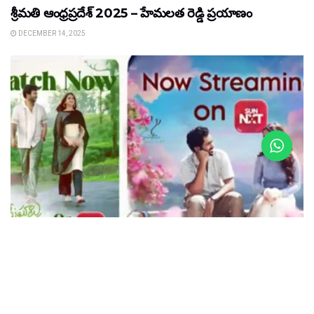
శ్రీమతి ఆంధ్రప్రదేశ్ 2025 – హేమలత రెడ్డి ప్రయాణం
DECEMBER 14, 2025
FILM NEWS
యూత్ ఫుల్ లవ్ ఎంటర్ టైనర్ “మేఘాలు చెప్పిన ప్రేమకథ”
SunNXT ఓటీటీలో స్ట్రీమింగ్