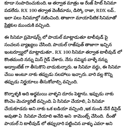
కూడా సంపాదించుకుంది. ఆ తర్వాత మాత్రం ఆ రేంజ్ హిట్ సినిమా
పడలేదు. RX 100 తర్వాత వెంకీమామ, డిస్కో రాజా, RDX లవ్..
ఇలా పలు సినిమాల్లో నటించింది. తాజాగా మాయాపేటిక సినిమాతో
ప్రేక్షకుల ముందుకి వచ్చింది.
ఈ సినిమా ప్రమోషన్స్ లో పాయల్ మాట్లాడుతూ టాలీవుడ్ పై
సంచలన వ్యాఖ్యలు చేసింది. పాయల్ రాజ్‌పుత్ తాజాగా ఇచ్చిన
ఇంటర్వ్యూలో మాట్లాడుతూ.. RX 100 సినిమా తర్వాత టాలీవుడ్ లో
కొంతమంది నన్ను మిస్ గైడ్ చేశారు. నేను నమ్మిన వాళ్ళే నన్ను
అడ్వాంటేజ్ గా తీసుకొని వాడుకున్నారు. ఆ సినిమా వద్దు, ఈ సినిమా
చేయి అంటూ నాకు తప్పుడు సలహాలు ఇచ్చారు. వారి వల్ల కొన్ని
తప్పుడు నిర్ణయాలు తీసుకోవాల్సి వచ్చింది.
కొన్నాళ్ళకి అది అర్థమయి వాళ్ళని దూరం పెట్టాను. ఇప్పుడు నాకు
కొంచెం మెచ్యూరిటీ వచ్చింది. ఏ సినిమా చేయాలి, ఏ సినిమా
చేయకూడదు అని నాకు ఒక ఐడియా వచ్చింది ,ఇక నుండి నేనే డిసైడ్
అవుతా ఏ సినిమా చేయాలి అనేది అని కామెంట్స్ చేసింది. దీంతో
పాయల్ ని టాలీవుడ్ లో తప్పుదారి పట్టించిన వాళ్ళు ఎవరా అని