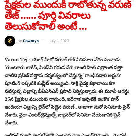
ప్రేక్షకుల ముందుకి రాబోతున్న వరుణ్
తేజ్ …… పూర్తి వివరాలు
తెలుసుకోవాలి అంటే …
by
Sowmya
July 1, 2023
Varun Tej : యంగ్ హీరో వరుణ్ తేజ్ సినిమాల వేగం పెంచాడు.
‘గుంటూరు టాకీస్, పీఎస్‌వీ గరుడ వేగ’ లాంటి హిట్ చిత్రాలత సత్తా
చాటిని ప్రవీణ్ సత్తారు దర్శకత్వంలో చేస్తున్న ‘గాంఢీవదారి అర్జున’
షూటింగ్ ఇప్పటికే కంప్లీట్ అయ్యింది. సాక్షి వైద్య కథానాయికగా
నటిస్తున్న చిత్రాన్ని బీవీఎస్‌ఎన్ ప్రసాద్ నిర్మిస్తున్నారు. ఈ మూవీ ఆగస్టు
25న ప్రేక్షకుల ముందుకు రానుంది. ఇదేగాక ఇప్పటికే ఇంకొక పాన్
ఇండియా చిత్రాన్ని లైన్‌లో పెట్టిన వరుణ్.. తాజాగా మరో సినిమాకు సైన్
చేశారు. వైరా ఎంటర్‌టైన్మెంట్స్‌ బ్యానర్‌లో సినిమా చేయడానికి సైన్
చేశారు.
ఇటీవలే మూవీ ప్రొడక్షన్‌లోకి ఎంటరైన వైరా ఎంటర్‌టైన్మెంట్స్.. మొదటి