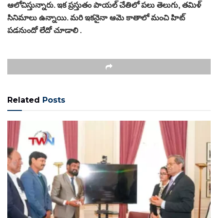
ఆలోచిస్తున్నారు. ఇక ప్రస్తుతం పాయల్ చేతిలో పలు తెలుగు, తమిళ్
సినిమాలు ఉన్నాయి. మరి ఇకనైనా ఆమె కాతాలో మంచి హిట్
పడనుందో లేదో చూడాలి .
Related
Posts