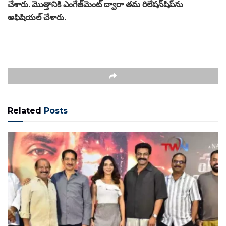
చేశారు. మొత్తానికి ఎంగేజ్‌‌మెంట్ ద్వారా తమ రిలేషన్‌షిప్‌ను
అఫిషియల్ చేశారు.
Related
Posts