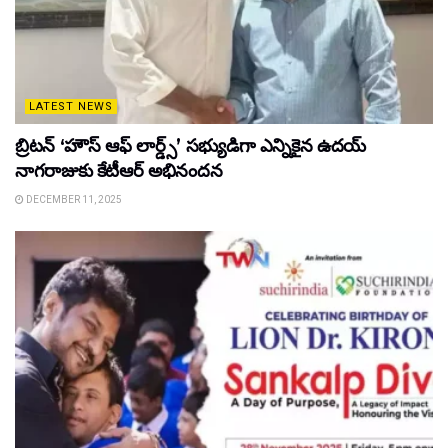
LATEST NEWS
బ్రిటన్ ‘హౌస్ ఆఫ్ లార్డ్స్’ సభ్యుడిగా ఎన్నికైన ఉదయ్
నాగరాజుకు కేటీఆర్ అభినందన
DECEMBER 11, 2025