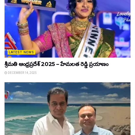
LATEST NEWS
శ్రీమతి ఆంధ్రప్రదేశ్ 2025 – హేమలత రెడ్డి ప్రయాణం
DECEMBER 14, 2025