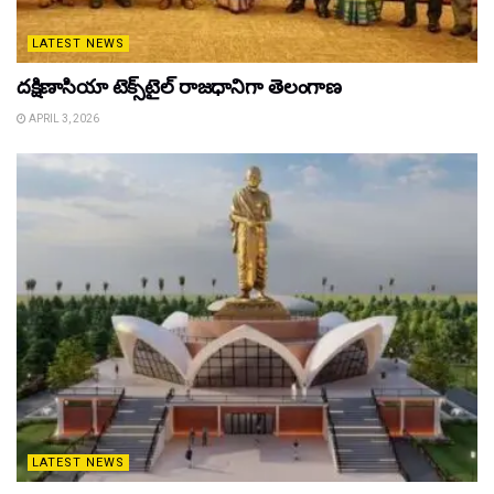
LATEST NEWS
దక్షిణాసియా టెక్స్‌టైల్ రాజధానిగా తెలంగాణ
APRIL 3, 2026
LATEST NEWS