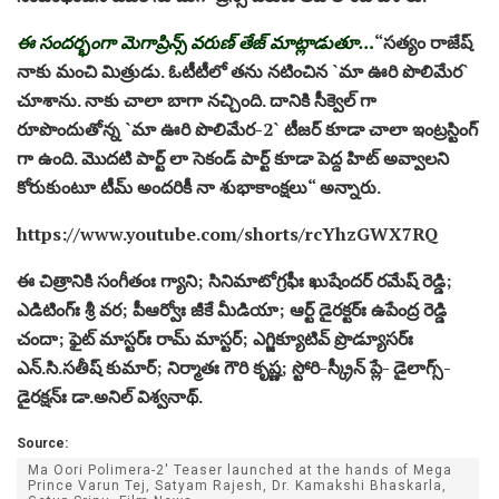
ఈ సంద‌ర్భంగా మెగాప్రిన్స్ వ‌రుణ్ తేజ్ మాట్లాడుతూ…
“సత్యం రాజేష్
నాకు మంచి మిత్రుడు. ఓటీటీలో త‌ను న‌టించిన‌ `మా ఊరి పొలిమేర‌`
చూశాను. నాకు చాలా బాగా న‌చ్చింది. దానికి సీక్వెల్ గా
రూపొందుతోన్న `మా ఊరి పొలిమేర‌-2` టీజ‌ర్ కూడా చాలా ఇంట్ర‌స్టింగ్
గా ఉంది. మొద‌టి పార్ట్ లా సెకండ్ పార్ట్ కూడా పెద్ద హిట్ అవ్వాల‌ని
కోరుకుంటూ టీమ్ అంద‌రికీ నా శుభాకాంక్ష‌లు“ అన్నారు.
https://www.youtube.com/shorts/rcYhzGWX7RQ
ఈ చిత్రానికి సంగీతంః గ్యాని; సినిమాటోగ్ర‌ఫీః ఖుషేంద‌ర్ ర‌మేష్ రెడ్డి;
ఎడిటింగ్ః శ్రీ వ‌ర‌; పీఆర్వోః జీకే మీడియా; ఆర్ట్ డైర‌క్ట‌ర్ః ఉపేంద్ర రెడ్డి
చందా; ఫైట్ మాస్ట‌ర్ః రామ్ మాస్ట‌ర్‌; ఎగ్జిక్యూటివ్ ప్రొడ్యూస‌ర్ః
ఎన్‌.సి.స‌తీష్ కుమార్; నిర్మాతః గౌరి కృష్ణ‌; స్టోరి-స్క్రీన్ ప్లే- డైలాగ్స్-
డైర‌క్ష‌న్ః డా.అనిల్ విశ్వ‌నాథ్‌.
Source:
Ma Oori Polimera-2' Teaser launched at the hands of Mega
Prince Varun Tej, Satyam Rajesh, Dr. Kamakshi Bhaskarla,