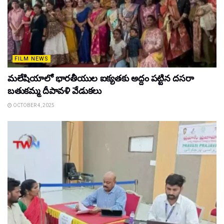
FILM NEWS
మలేషియాలో భారతీయుల ఐక్యతకు అద్దం పట్టిన దసరా
బతుకమ్మ దీపావళి వేడుకలు
OCTOBER 4, 2025