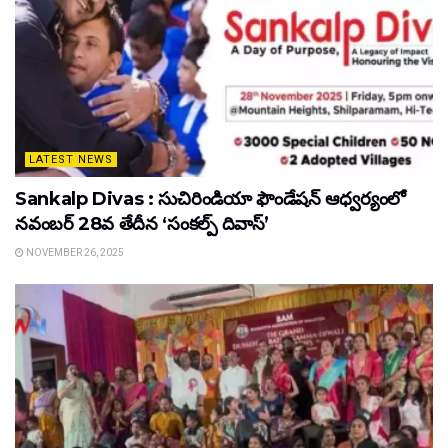
LATEST NEWS
Sankalp Divas : సుచిరిండియా ఫౌండేషన్ ఆధ్వర్యంలో
నవంబర్ 28వ తేదీన ‘సంకల్ప్ దివాస్’
NOVEMBER 26, 2025