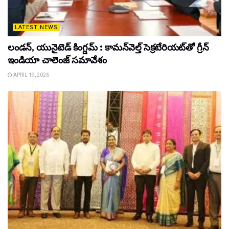
LATEST NEWS
లండన్, యునైటెడ్ కింగ్డమ్ : కామన్‌వెల్త్ సెక్రటేరియట్‌తో గ్రీన్
ఇండియా చాలెంజ్ సమావేశం
APRIL 19, 2026