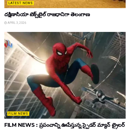
LATEST NEWS
దక్షిణాసియా టెక్స్‌టైల్ రాజధానిగా తెలంగాణ
APRIL 3, 2026
FILM NEWS
FILM NEWS : ప్రపంచాన్ని ఊపేస్తున్న స్పైడర్ మ్యాన్ ట్రైలర్