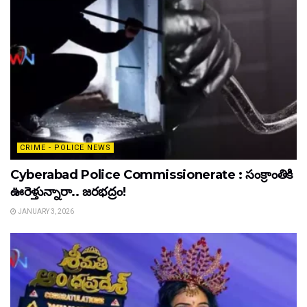
CRIME - POLICE NEWS
Cyberabad Police Commissionerate : సంక్రాంతికి
ఊరెళ్తున్నారా.. జరభద్రం!
JANUARY 3, 2026