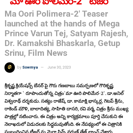
`మా ఊరి పొలిమేర‌-2` టీజ‌ర్
Ma Oori Polimera-2' Teaser
launched at the hands of Mega
Prince Varun Tej, Satyam Rajesh,
Dr. Kamakshi Bhaskarla, Getup
Srinu, Film News
by
Sowmya
June 30, 2023
శ్రీకృష్ణ క్రియేష‌న్స్ బేన‌ర్ పై గౌరు గ‌ణ‌బాబు స‌మ‌ర్ప‌ణ‌లో గౌరికృష్ణ
నిర్మాత‌గా ` రూపొందుతోన్న చిత్రం`మా ఊరి పొలిమేర-2`. డా.అనిల్
విశ్వ‌నాథ్ ద‌ర్శ‌కుడు. స‌త్యం రాజేష్‌, డా. కామాక్షి భాస్కర్ల, గెట‌ప్ శ్రీను,
రాకెండ్ మౌళి, బాలాదిత్య, సాహితి దాస‌రి, ర‌వి వ‌ర్మ‌, చిత్రం శ్రీను ముఖ్య
పాత్ర‌ల్లో న‌టించారు. ఈ చిత్రం అన్ని కార్య‌క్ర‌మాలు పూర్తి చేసుకుని ఈ
నెలాఖ‌రులో విడుద‌ల‌కు సిద్ధ‌మవుతోంది. ఈ నేప‌థ్యంలో ఈ చిత్రానికి
సంబంధించిన టీజ‌ర్ ను మెగా ప్రిన్స్ వ‌రుణ్ తేజ్ లాంచ్ చేశారు.