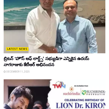
LATEST NEWS
బ్రిటన్ ‘హౌస్ ఆఫ్ లార్డ్స్’ సభ్యుడిగా ఎన్నికైన ఉదయ్
నాగరాజుకు కేటీఆర్ అభినందన
DECEMBER 11, 2025