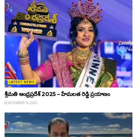
LATEST NEWS
శ్రీమతి ఆంధ్రప్రదేశ్ 2025 – హేమలత రెడ్డి ప్రయాణం
DECEMBER 14, 2025