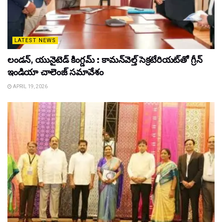
LATEST NEWS
లండన్, యునైటెడ్ కింగ్డమ్ : కామన్‌వెల్త్ సెక్రటేరియట్‌తో గ్రీన్
ఇండియా చాలెంజ్ సమావేశం
APRIL 19, 2026