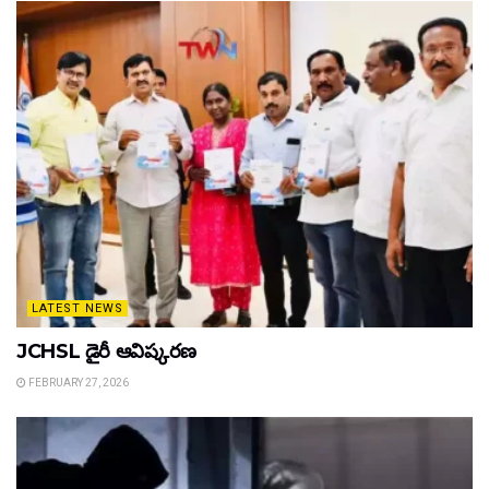
LATEST NEWS
JCHSL డైరీ ఆవిష్కరణ
FEBRUARY 27, 2026