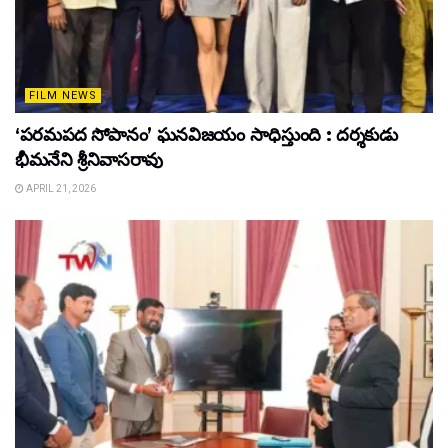
FILM NEWS
‘పరమపద సోపానం’ ఘనవిజయం సాధిస్తుంది : దర్శకుడు
భీమనేని శ్రీనివాసరావు
APRIL 21, 2026