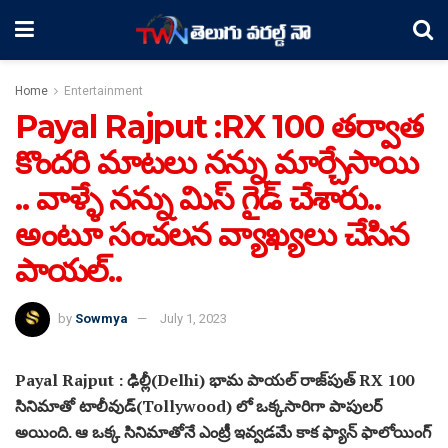
Home
Entertainment
Payal Rajput :RX 100 తర్వాత
కొందరి మాటలు నన్ను మార్చేసాయి
.. వాళ్ళే నన్ను మిస్ గైడ్ చేశారు..
అంటూ సంచలన వ్యాఖ్యలు చేసిన
పాయల్..
by
Sowmya
July 1, 2023
Payal Rajput : ఢిల్లీ(Delhi) భామ పాయల్ రాజ్‌పుత్ RX 100
సినిమాతో టాలీవుడ్(Tollywood) లో ఒక్కసారిగా పాపులర్
అయింది. ఆ ఒక్క సినిమాతోనే ఎంట్రీ ఇవ్వడమే కాక ఫ్యాన్ ఫాలోయింగ్