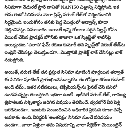
సినిమాగా నేచురల్ స్టార్ నానితో NANI30 చిత్రాన్ని నిర్మిస్తోంది. ఇక
తమ రెండో సినిమాను మెగా ప్రిన్స్ వరుణ్ తేజ్‌తో నిర్మించడానికి
సిద్ధమైంది. ఇందుకోసం తనకు పెద్ద మొత్తంలో అడ్వాన్స్ కూడా
చెల్లించినట్లు సమాచారం. అయితే ఇన్ని రోజులు సరైన స్క్రిప్ట్ కోసం
వెయిట్ చేసిన ప్రొడక్షన్ హౌస్‌కు తాజాగా ఒక స్క్రిప్ట్‌తో శాటిస్‌ఫై
అయ్యిందట. ‘పలాస’ ఫేమ్ కరుణ కుమార్ తన స్క్రిప్ట్‌తో వరుణ్ తేజ్‌ను
ఇంప్రెస్ చేసినట్లు తెలుస్తుండగా.. మొత్తానికి ప్రాజెక్ట్ లాక్ చేసినట్లు టాక్
నడుస్తోంది.
అయితే, వరుణ్ తేజ్ తన ప్రస్తుత సినిమా షూటింగ్‌ పూర్తయిన తర్వాతే
ఈ సినిమా షూటింగ్ ప్రారంభించనున్నారట. ఈ లోపుగా కరుణ కుమార్
అండ్ టీమ్.. ఇతర నటీనటులు, టెక్నీషియన్స్‌ను ఫైనల్ చేసే పనిలో
ఉండనున్నట్లు తెలుస్తోంది. ఇదిలా ఉంటే.. ఇటీవలే వరుణ్ తేజ్, లావణ్య
త్రిపాఠిలకు నిశ్చితార్థం జరిగిన విషయం తెలిసిందే. త్వరలోనే వీరి పెళ్లి
జరగనుండగా.. ఇందుకు సంబంధించిన అధికారిక ప్రకటన కూడా వచ్చే
అవకాశం ఉంది. వీరిద్దరికీ ‘అంతరిక్షం’ సినిమా నుంచే పరిచయం
ఉండగా.. చాలా ఏళ్లుగా తమ విషయాన్ని చాలా సీక్రెట్‌గా మెయింటైన్