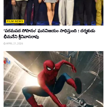
FILM NEWS
‘పరమపద సోపానం’ ఘనవిజయం సాధిస్తుంది : దర్శకుడు
భీమనేని శ్రీనివాసరావు
APRIL 21, 2026