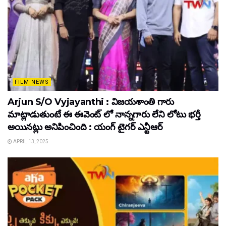
FILM NEWS
Arjun S/O Vyjayanthi : విజయశాంతి గారు
మాట్లాడుతుంటే ఈ ఈవెంట్ లో నాన్నగారు లేని లోటు భర్తీ
అయినట్లు అనిపించింది : యంగ్ టైగర్ ఎన్టీఆర్
APRIL 13, 2025