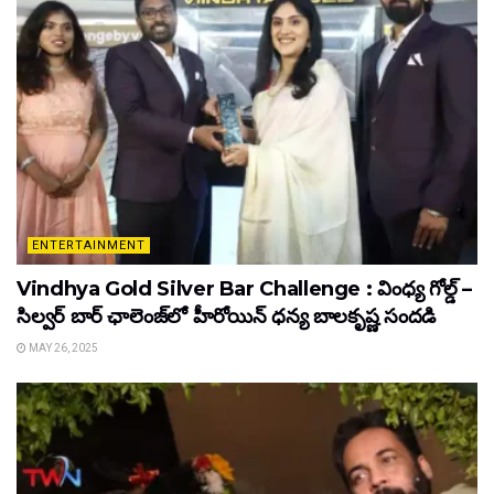
ENTERTAINMENT
Vindhya Gold Silver Bar Challenge : వింధ్య గోల్డ్ –
సిల్వర్ బార్ ఛాలెంజ్‌లో హీరోయిన్ ధ‌న్య బాల‌కృష్ణ‌ సందడి
MAY 26, 2025