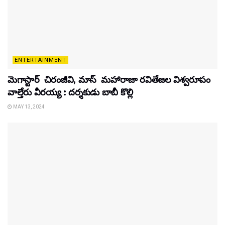
ENTERTAINMENT
మెగాస్టార్ చిరంజీవి, మాస్ మహారాజా రవితేజల విశ్వరూపం
వాల్తేరు వీరయ్య : దర్శకుడు బాబీ కొల్లి
MAY 13, 2024