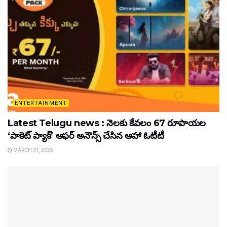
ENTERTAINMENT
Latest Telugu news : నెలకు కేవలం 67 రూపాయల
‘పాకెట్ ప్యాక్’ ఆఫర్ అనౌన్స్ చేసిన ఆహా ఓటీటీ
MARCH 31, 2025