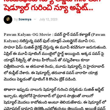
షెడ్యూల్ గురించి న్యూ అప్డేట్…
by
Sowmya
July 12, 2023
Pawan Kalyan-OG Movie : పవర్ స్టార్ పవన్ కళ్యాణ్ (Pawan
Kalyan) నటిస్తున్న పవర్ ఫుల్ యాక్షన్ ఎంటర్టైనర్ మూవీ OG.
సాహూ ఫేమ్ సుజిత్ డైరెక్ట్ చేస్తున్న ఈ మూవీ శరవేగంగా జరుగుతుంది.
ఏప్రిల్ ఈ మూవీ షూటింగ్ ముంబైలో స్టార్ట్ అయ్యింది. అక్కడ పవన్ పై
యాక్షన్ సీక్వెన్స్ తో పాటు హీరోయిన్ తో సన్నివేశాలు కూడా
చిత్రీకరించారు. ఆ తరువాత రెండు, మూడు షెడ్యూల్స్ ని హైదరాబాద్
లో కంప్లీట్ చేశారు. ఈ షెడ్యూల్స్ తరువాత పవన్ వారాహి యాత్ర
మొదలు పెట్టడంతో షూటింగ్ కి కొంచెం బ్రేక్ పడింది.
తాజాగా ఇప్పుడు నాలుగు షెడ్యూల్ గురించి దర్శకుడు సుజిత్ అప్డేట్
ఇచ్చాడు. త్వరలోనే హైదరాబాద్ లో ప్రధాన పాత్రలతో నాలుగో
షెడ్యూల్ మొదలు కాబోతుంది అంటూ తెలియజేశాడు. ఈ షెడ్యూల్ లో
ఎమోషనల్ డ్రామాని తెరకెక్కించబోతున్నట్లు తెలుస్తుంది. అయితే పవన్