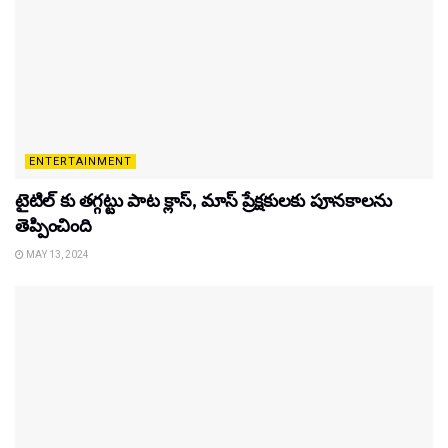
ENTERTAINMENT
టైటిల్‌ కు తగ్గట్టు పాట క్లాస్, మాస్ ప్రేక్షకులకు పూనకాలను
తెప్పించింది
MAY 13, 2024