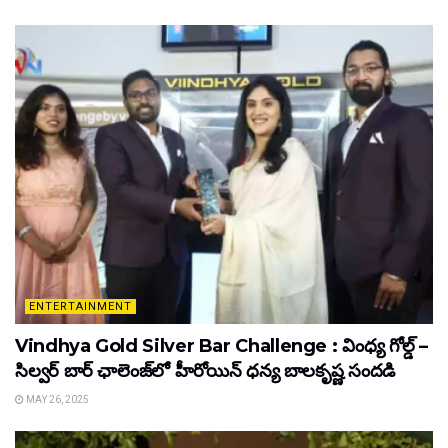
ENTERTAINMENT
Vindhya Gold Silver Bar Challenge : వింధ్య గోల్డ్ –
సిల్వర్ బార్ ఛాలెంజ్‌లో హీరోయిన్ ధ‌న్య బాల‌కృష్ణ‌ సందడి
MAY 26, 2025