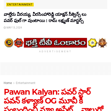
ENTERTAINMENT
వాల్తేరు వీరయ్య, వీరసింహారెడ్డి యాక్షన్ సీక్వెన్స్ లు
పవర్ ఫుల్ గా వుంటాయి : రామ్ లక్ష్మణ్ మాస్టర్స్
MAY 13, 2024
ADVERTISEMENT
Home
Entertainment
Pawan Kalyan: పవర్ స్టార్
పవన్ కళ్యాణ్ OG మూవీ కి
సంబంధించి న్యూ అప్డేట్ …నాలుగో