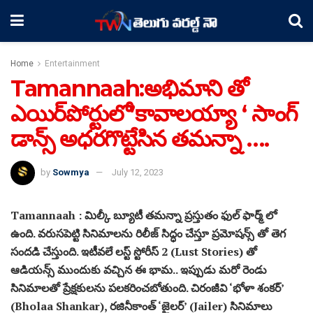
Home
Entertainment
Tamannaah:అభిమాని తో
ఎయిర్‌పోర్టులో’కావాలయ్యా ‘ సాంగ్
డాన్స్ అధరగొట్టేసిన తమన్నా ….
by
Sowmya
July 12, 2023
Tamannaah : మిల్కీ బ్యూటీ తమన్నా ప్రస్తుతం ఫుల్ ఫార్మ్ లో
ఉంది. వరుసపెట్టి సినిమాలను రిలీజ్ సిద్ధం చేస్తూ ప్రమోషన్స్ తో తెగ
సందడి చేస్తుంది. ఇటీవలే లస్ట్ స్టోరీస్ 2 (Lust Stories) తో
ఆడియన్స్ ముందుకు వచ్చిన ఈ భామ.. ఇప్పుడు మరో రెండు
సినిమాలతో ప్రేక్షకులను పలకరించబోతుంది. చిరంజీవి ‘భోళా శంకర్’
(Bholaa Shankar), రజినీకాంత్ ‘జైలర్’ (Jailer) సినిమాలు