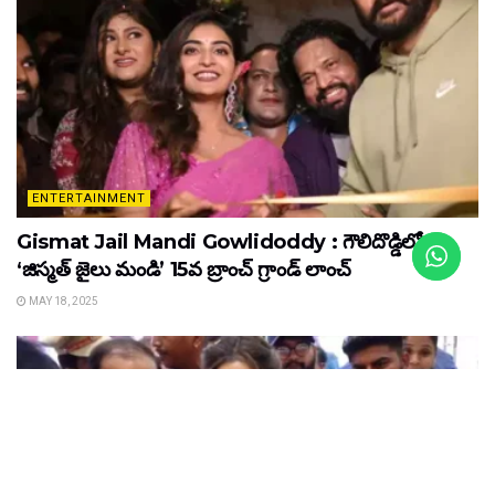
ENTERTAINMENT
Gismat Jail Mandi Gowlidoddy : గౌలిదొడ్డిలో
‘జిస్మత్ జైలు మండి’ 15వ బ్రాంచ్ గ్రాండ్ లాంచ్
MAY 18, 2025