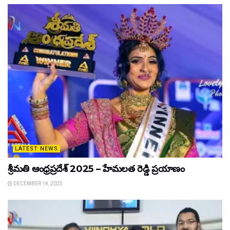
LATEST NEWS
శ్రీమతి ఆంధ్రప్రదేశ్ 2025 – హేమలత రెడ్డి ప్రయాణం
DECEMBER 14, 2025