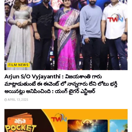
FILM NEWS
Arjun S/O Vyjayanthi : విజయశాంతి గారు
మాట్లాడుతుంటే ఈ ఈవెంట్ లో నాన్నగారు లేని లోటు భర్తీ
అయినట్లు అనిపించింది : యంగ్ టైగర్ ఎన్టీఆర్
APRIL 13, 2025