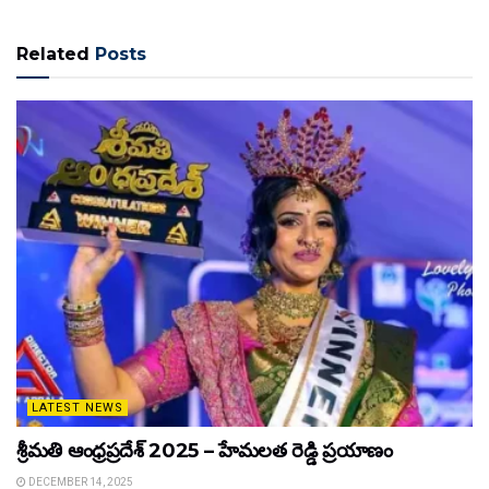
Related
Posts
LATEST NEWS
శ్రీమతి ఆంధ్రప్రదేశ్ 2025 – హేమలత రెడ్డి ప్రయాణం
DECEMBER 14, 2025