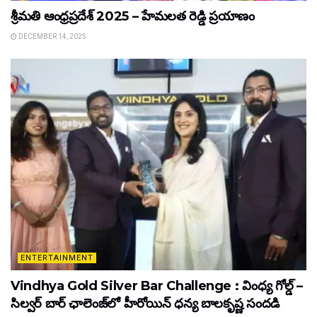
శ్రీమతి ఆంధ్రప్రదేశ్ 2025 – హేమలత రెడ్డి ప్రయాణం
DECEMBER 14, 2025
ENTERTAINMENT
Vindhya Gold Silver Bar Challenge : వింధ్య గోల్డ్ –
సిల్వర్ బార్ ఛాలెంజ్‌లో హీరోయిన్ ధ‌న్య బాల‌కృష్ణ‌ సందడి