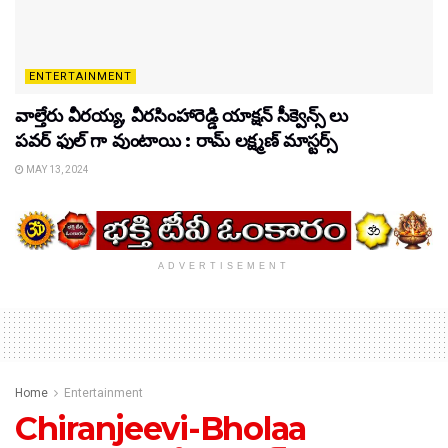
ENTERTAINMENT
వాల్తేరు వీరయ్య, వీరసింహారెడ్డి యాక్షన్ సీక్వెన్స్ లు
పవర్ ఫుల్ గా వుంటాయి : రామ్ లక్ష్మణ్ మాస్టర్స్
MAY 13, 2024
ADVERTISEMENT
Home
Entertainment
Chiranjeevi-Bholaa