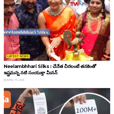
LATEST NEWS
Neelambhhari Silks : చేనేత చీరలంటే తనకెంతో
ఇష్టమన్న నటి సంయుక్తా మీనన్‌
APRIL 19, 2025