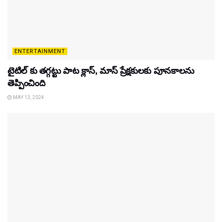
ENTERTAINMENT
టైటిల్‌ కు తగ్గట్టు పాట క్లాస్, మాస్ ప్రేక్షకులకు పూనకాలను
తెప్పించింది
MAY 13, 2024