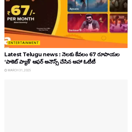
ENTERTAINMENT
Latest Telugu news : నెలకు కేవలం 67 రూపాయల
‘పాకెట్ ప్యాక్’ ఆఫర్ అనౌన్స్ చేసిన ఆహా ఓటీటీ
MARCH 31, 2025