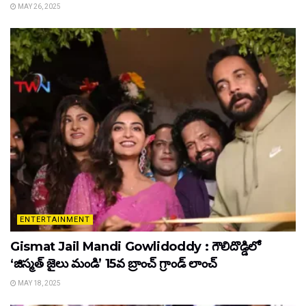
MAY 26, 2025
ENTERTAINMENT
Gismat Jail Mandi Gowlidoddy : గౌలిదొడ్డిలో
‘జిస్మత్ జైలు మండి’ 15వ బ్రాంచ్ గ్రాండ్ లాంచ్
MAY 18, 2025