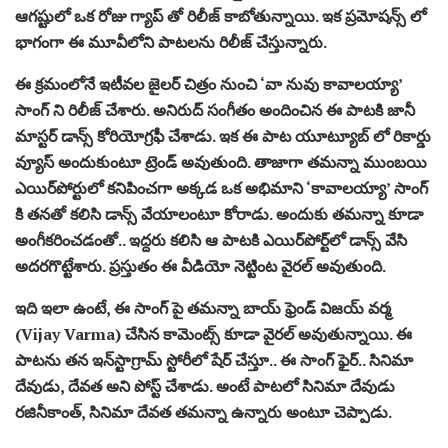
ఆగష్టులో ఒక రోజు గ్యాప్ తో రిలీజ్ కాబోతున్నాయి. ఇక ప్రమోషన్స్ లో
భాగంగా ఈ మూవీలోని పాటలను రిలీజ్ చేస్తున్నారు.
ఈ క్రమంలోనే ఇటీవల జైలర్ చిత్రం నుంచి ‘వా నువు కావాలయ్యా’
సాంగ్ ని రిలీజ్ చేశారు. అనిరుద్ సంగీతం అందించిన ఈ పాటకి జానీ
మాస్టర్ డాన్స్ కోరియోగ్రఫీ చేశాడు. ఇక ఈ పాట యూట్యూబ్ లో రికార్డు
వ్యూస్ అందుకుంటూ ట్రెండ్ అవుతుంది. తాజాగా తమన్నా ముంబయి
ఎయిర్‌పోర్టులో కనిపించగా అక్కడ ఒక అభిమాని ‘కావాలయ్యా’ సాంగ్
కి తనతో కలిసి డాన్స్ వేయాలంటూ కోరాడు. అందుకు తమన్నా కూడా
అంగీకరించడంతో.. ఇద్దరు కలిసి ఆ పాటకి ఎయిర్‌పోర్ట్‌లో డాన్స్ వేసి
అదరగొట్టేశారు. ప్రస్తుతం ఈ వీడియో నెట్టింట వైరల్ అవుతుంది.
ఇది ఇలా ఉంటే, ఈ సాంగ్ పై తమన్నా బాయ్ ఫ్రెండ్ విజయ్‌ వర్మ
(Vijay Varma) చేసిన కామెంట్స్ కూడా వైరల్ అవుతున్నాయి. ఈ
పాటను తన ఇన్‌స్టాగ్రామ్ స్టోరీలో షేర్ చేస్తూ.. ఈ సాంగ్ ఫైర్.. సినిమా
దేవుడు, దేవత అని పోస్ట్ చేశాడు. అంటే పాటలో సినిమా దేవుడు
రజినీకాంత్, సినిమా దేవత తమన్నా ఉన్నారు అంటూ చెప్పాడు.