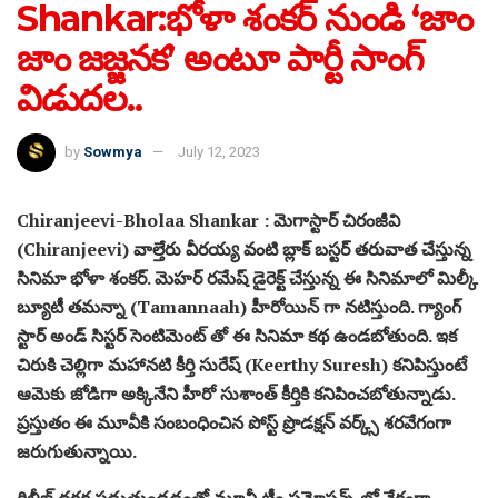
Shankar:భోళా శంకర్ నుండి ‘జాం
జాం జజ్జనక’ అంటూ పార్టీ సాంగ్
విడుదల..
by
Sowmya
July 12, 2023
Chiranjeevi-Bholaa Shankar : మెగాస్టార్ చిరంజీవి
(Chiranjeevi) వాల్తేరు వీరయ్య వంటి బ్లాక్ బస్టర్ తరువాత చేస్తున్న
సినిమా భోళా శంకర్. మెహర్ రమేష్ డైరెక్ట్ చేస్తున్న ఈ సినిమాలో మిల్కీ
బ్యూటీ త‌మ‌న్నా (Tamannaah) హీరోయిన్ గా నటిస్తుంది. గ్యాంగ్
స్టార్ అండ్ సిస్టర్ సెంటిమెంట్ తో ఈ సినిమా కథ ఉండబోతుంది. ఇక
చిరుకి చెల్లిగా మహానటి కీర్తి సురేష్ (Keerthy Suresh) కనిపిస్తుంటే
ఆమెకు జోడిగా అక్కినేని హీరో సుశాంత్ కీర్తికి కనిపించబోతున్నాడు.
ప్రస్తుతం ఈ మూవీకి సంబంధించిన పోస్ట్ ప్రొడక్షన్ వర్క్స్ శరవేగంగా
జరుగుతున్నాయి.
రిలీజ్ దగ్గర పడుతుండడంతో మూవీ టీం ప్రమోషన్స్ లో వేగంగా