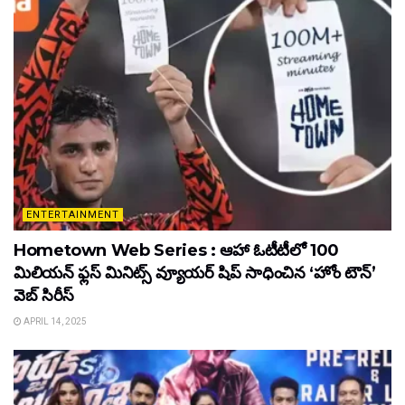
ENTERTAINMENT
Hometown Web Series : ఆహా ఓటీటీలో 100
మిలియన్ ఫ్లస్ మినిట్స్ వ్యూయర్ షిప్ సాధించిన ‘హోం టౌన్’
వెబ్ సిరీస్
APRIL 14, 2025