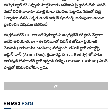
ఈ షెడ్యూల్ లో ఎప్పుడు పాల్గొంటాడు అనేదాని పై క్లారిటీ లేదు. పవన్
రెండో విడత వారాహి యాత్ర కూడా మొదలు పెట్టాడు. గతంలో చిత్ర
నిర్మాతలు పవన్ ఎక్కడ ఉంటే అక్కడే షూటింగ్స్ జరుపుతాం అంటూ
ప్రకటించిన విషయం తెలిసిందే.
ఈ క్రమంలోనే OG నాలుగో షెడ్యూల్ ని ఆంధ్రప్రదేశ్ లో ప్లాన్ చేస్తారా
అనేది తెలియాలి. కాగా ఈ సినిమాలో పవన్ కి జోడిగా ప్రియాంక
మోహన్ (Priyanka Mohan) నటిస్తుంది. తమిళ్ స్టార్ యాక్టర్స్
అర్జున్ దాస్ (Arjun Das), శ్రియారెడ్డి (Sriya Reddy) తో పాటు
బాలీవుడ్ రొమాంటిక్ స్టార్ ఇమ్రాన్ హష్మి (Emraan Hashmi) విలన్
పాత్రలో కనిపించబోతున్నాడు.
Related
Posts