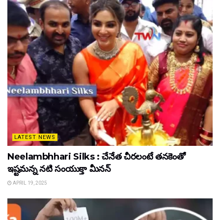
LATEST NEWS
Neelambhhari Silks : చేనేత చీరలంటే తనకెంతో
ఇష్టమన్న నటి సంయుక్తా మీనన్‌
APRIL 19, 2025