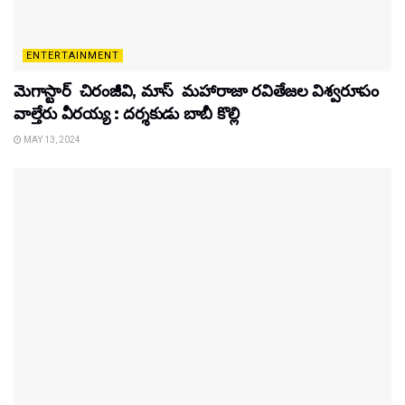
ENTERTAINMENT
మెగాస్టార్ చిరంజీవి, మాస్ మహారాజా రవితేజల విశ్వరూపం
వాల్తేరు వీరయ్య : దర్శకుడు బాబీ కొల్లి
MAY 13, 2024