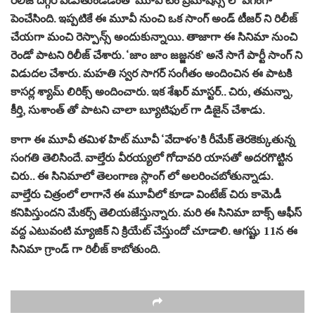
పెంచేసింది. ఇప్పటికే ఈ మూవీ నుంచి ఒక సాంగ్ అండ్ టీజర్ ని రిలీజ్
చేయగా మంచి రెస్పాన్స్ అందుకున్నాయి. తాజాగా ఈ సినిమా నుంచి
రెండో పాటని రిలీజ్ చేశారు. ‘జాం జాం జజ్జనక’ అనే సాగే పార్టీ సాంగ్ ని
విడుదల చేశారు. మహతి స్వర సాగర్ సంగీతం అందించిన ఈ పాటకి
కాసర్ల శ్యామ్ లిరిక్స్ అందించారు. ఇక శేఖర్ మాస్టర్.. చిరు, తమన్నా,
కీర్తి, సుశాంత్ తో పాటని చాలా బ్యూటిఫుల్ గా డిజైన్ చేశాడు.
కాగా ఈ మూవీ తమిళ హిట్ మూవీ ‘వేదాళం’కి రీమేక్ తెరకెక్కుతున్న
సంగతి తెలిసిందే. వాల్తేరు వీరయ్యలో గోదావరి యాసతో అదరగొట్టిన
చిరు.. ఈ సినిమాలో తెలంగాణ స్లాంగ్ లో అలరించబోతున్నాడు.
వాల్తేరు చిత్రంలో లాగానే ఈ మూవీలో కూడా వింటేజ్ చిరు కామెడీ
కనిపిస్తుందని మేకర్స్ తెలియజేస్తున్నారు. మరి ఈ సినిమా బాక్స్ ఆఫీస్
వద్ద ఎటువంటి మ్యాజిక్ ని క్రియేట్ చేస్తుందో చూడాలి. ఆగష్టు 11న ఈ
సినిమా గ్రాండ్ గా రిలీజ్ కాబోతుంది.