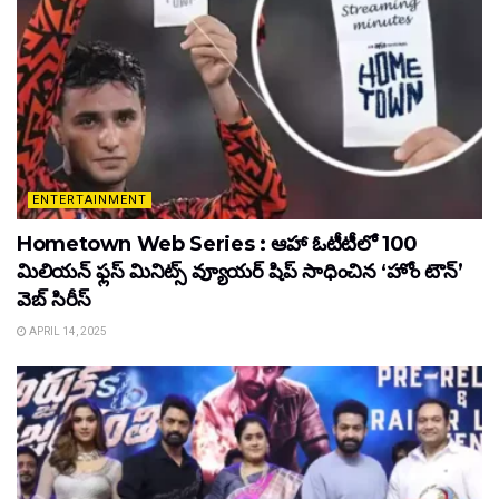
ENTERTAINMENT
Hometown Web Series : ఆహా ఓటీటీలో 100
మిలియన్ ఫ్లస్ మినిట్స్ వ్యూయర్ షిప్ సాధించిన ‘హోం టౌన్’
వెబ్ సిరీస్
APRIL 14, 2025