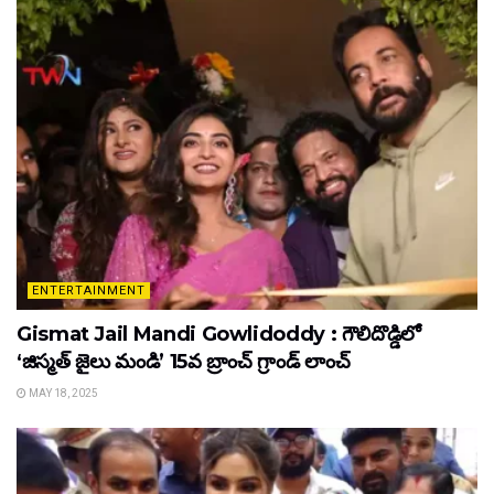
ENTERTAINMENT
Gismat Jail Mandi Gowlidoddy : గౌలిదొడ్డిలో
‘జిస్మత్ జైలు మండి’ 15వ బ్రాంచ్ గ్రాండ్ లాంచ్
MAY 18, 2025