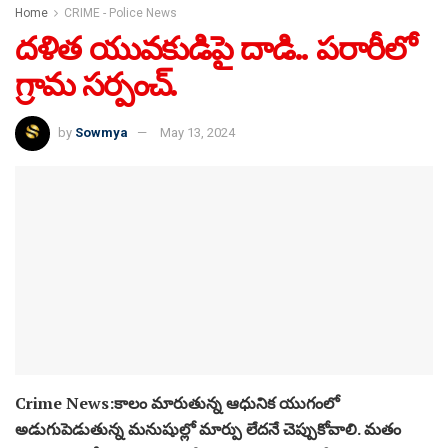
Crime News:కాలం మారుతున్న ఆధునిక యుగంలో
అడుగుపెడుతున్న మనుషుల్లో మార్పు లేదనే చెప్పుకోవాలి. మతం
కులం పిచ్చితో కుటుంబాలను స్నేహితులను దూరం చేసుకుంటున్నారు.
మానవత్వానికి విలువ లేకుండా పోతుంది ప్రస్తుత సమాజంలో.
విజ్ఞానవంతులైన సరే మార్పు అనేది ప్రస్తుత సమాజంలో లేదని
చెప్పుకోవచ్చు. కులం పేరుతో ఎన్నో అరాచకాలు చేస్తూ కటకటాల
పాలైన వారిని కూడా ఎందరిలో నిదర్శనంగా చెప్పుకోవచ్చు. అటువంటి
దారుణమే ఉత్తరప్రదేశ్ లో లక్నో ప్రాంతంలో చోటు చేసుకుంది అదేంటో
చదివే మరి.
లక్నోలో ఒక దళిత యువకుడికి ఘోర అవమానంజరిగింది. ఆ గ్రామ
సర్పంచ్‌ అందరి ముందు దళిత యువకుడు పై చెప్పుతో దాడి చేసి
చంపేస్తామని బెదిరిస్తున్న వీడియో సోషల్ మీడియాలో వైరల్ గా
మారింది. అయితే ఈ సంఘటన ఉత్తర్‌ప్రదేశ్‌లోని ముజఫర్‌నగర్‌లో
వెలుగుచూసింది. ఈ సంఘటనపై అక్కడే ప్రజలు పోలీసులకు ఫిర్యాదు
చేయగా పోలీసులు దర్యాప్తు చేపట్టడం జరిగింది. ఆ యువకుడిపై దాడి
చేసిన సర్పంచ్ పై కఠిన చర్యలు తీసుకోవాలని భీమ్‌ ఆర్మీ కార్యకర్తలు