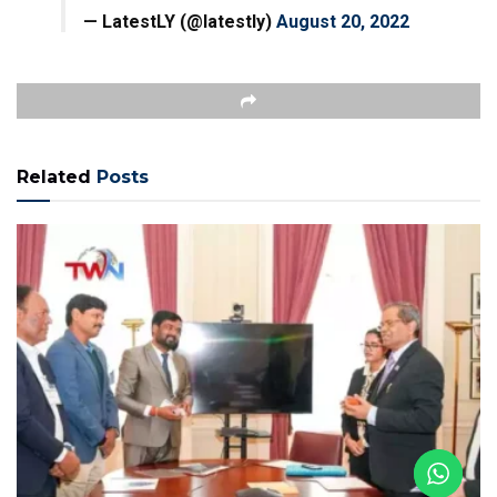
LATEST NEWS
లండన్, యునైటెడ్ కింగ్డమ్ : కామన్‌వెల్త్ సెక్రటేరియట్‌తో గ్రీన్
ఇండియా చాలెంజ్ సమావేశం
APRIL 19, 2026