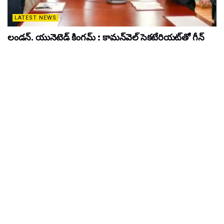
CRIME - POLICE NEWS
అక్షయ విద్యా ఫౌండేషన్ సేవలు ప్రశంసనీయం : డీజీపీ శివధర్
రెడ్డి
APRIL 4, 2026