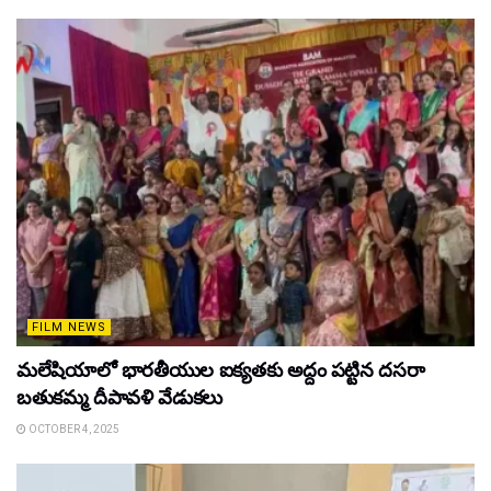
FILM NEWS
మలేషియాలో భారతీయుల ఐక్యతకు అద్దం పట్టిన దసరా
బతుకమ్మ దీపావళి వేడుకలు
OCTOBER 4, 2025