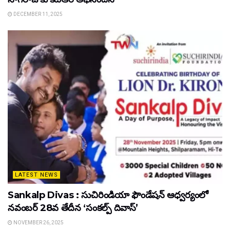
DECEMBER 11, 2025
LATEST NEWS
Sankalp Divas : సుచిరిండియా ఫౌండేషన్ ఆధ్వర్యంలో
నవంబర్ 28వ తేదీన ‘సంకల్ప్ దివాస్’
NOVEMBER 26, 2025