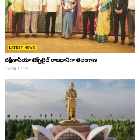
LATEST NEWS
దక్షిణాసియా టెక్స్‌టైల్ రాజధానిగా తెలంగాణ
APRIL 3, 2026