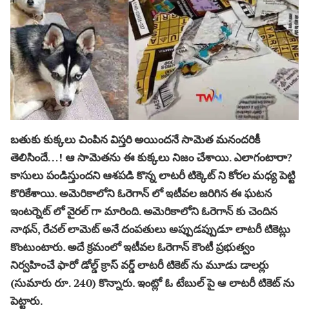
బతుకు కుక్కలు చింపిన విస్తరి అయిందనే సామెత మనందరికీ
తెలిసిందే…! ఆ సామెతను ఈ కుక్కలు నిజం చేశాయి. ఎలాగంటారా?
కాసులు పండిస్తుందని ఆశపడి కొన్న లాటరీ టిక్కెట్ ని కోరల మధ్య పెట్టి
కొరికేశాయి. అమెరికాలోని ఓరెగాన్ లో ఇటీవల జరిగిన ఈ ఘటన
ఇంటర్నెట్ లో వైరల్ గా మారింది. అమెరికాలోని ఓరెగాన్ కు చెందిన
నాథన్, రేచల్ లామెట్ అనే దంపతులు అప్పుడప్పుడూ లాటరీ టికెట్లు
కొంటుంటారు. అదే క్రమంలో ఇటీవల ఓరెగాన్ కౌంటీ ప్రభుత్వం
నిర్వహించే ఫారో డోల్డ్ క్రాస్ వర్డ్ లాటరీ టికెట్ ను మూడు డాలర్లు
(సుమారు రూ. 240) కొన్నారు. ఇంట్లో ఓ టేబుల్ పై ఆ లాటరీ టికెట్ ను
పెట్టారు.