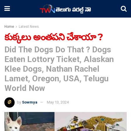
Home
Latest News
కుక్కలు అంతపని చేశాయా ?
Did The Dogs Do That ? Dogs
Eaten Lottory Ticket, Alaskan
Klee Dogs, Nathan Rachel
Lamet, Oregon, USA, Telugu
World Now
by
Sowmya
May 13, 2024