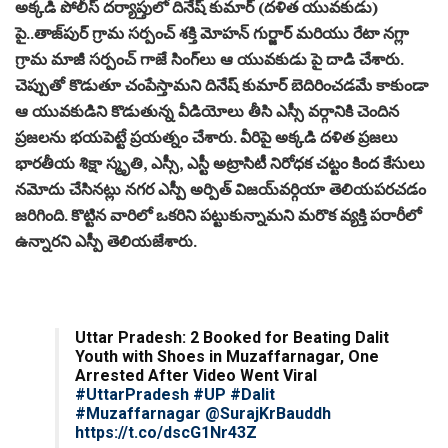
#Muzaffarnagar
@SurajKrBauddh
https://t.co/dscG1Nr43Z
— LatestLY (@latestly)
August 20, 2022
Related
Posts