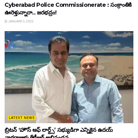
Cyberabad Police Commissionerate : సంక్రాంతికి
ఊరెళ్తున్నారా.. జరభద్రం!
JANUARY 3, 2026
LATEST NEWS
బ్రిటన్ ‘హౌస్ ఆఫ్ లార్డ్స్’ సభ్యుడిగా ఎన్నికైన ఉదయ్
నాగరాజుకు కేటీఆర్ అభినందన