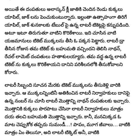
అయితే ఈ దంపతులు అలాస్కన్ క్లీ జాతికి చెందిన రెండు కుక్కలు
యాపిల్, జాక్ లను పెంచుకుంటున్నారు. ఇల్లంతా ఉత్సాహంగా తిరిగే
యాపిల్, జాక్ శునకాలకు టేబుల్ పై ఉన్న లాటరీ టికెట్లపై కన్నుపడింది.
అటూ ఇటూ తిరుగుతూ వాటిని కొరికేశాయి. ఇది చూసిన వాటి
యజమానులు టికెట్ ముక్కలను తీసి ఓ పక్కన పెట్టారు. లాటరీ డ్రా
తీసిన రోజున తమ టికెట్ కు బహుమతి వచ్చిందని తెలిసి నాథన్,
రేచల్ లామెట్ దంపతులు హతాశులయ్యారు. తమ వద్ద ఉన్న లాటరీ
టికెట్ ను కుక్కలు కొరికేశాయని దానిని పరిశీలనలోకి తీసుకోవాలని
కోరారు.
లాటరీ సిబ్బంది సూచన మేరకు టికెట్ ముక్కలను తీసుకెళ్లి వారికి
ఇచ్చారు. ఆ ముక్కలన్నింటినీ అతికించిన లాటరీ నిర్వాహకులు దానిపై
ఉన్న నంబర్ ను చూసి లాటరీ మొత్తాన్ని నాథన్ దంపతులకు ఇచ్చారు.
మొత్తానికి కుక్కలు పొరపాటు చేసినా లాటరీ నిర్వాహకులు మాత్రం
దయ తలచి బహుమతి మొత్తాన్ని ఇచ్చారు. కానీ, మనమిక్కడ ఓ
మాట చెప్పుకోక తప్పదు సుమండీ…! పాపం, మూగ జీవాలు… వాటికి
మాత్రం ఏం తెలుసూ, అది లాటరీ టిక్కెట్ అనీ, వాటికి