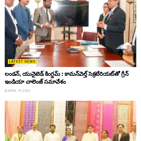
LATEST NEWS
లండన్, యునైటెడ్ కింగ్డమ్ : కామన్‌వెల్త్ సెక్రటేరియట్‌తో గ్రీన్
ఇండియా చాలెంజ్ సమావేశం
APRIL 19, 2026