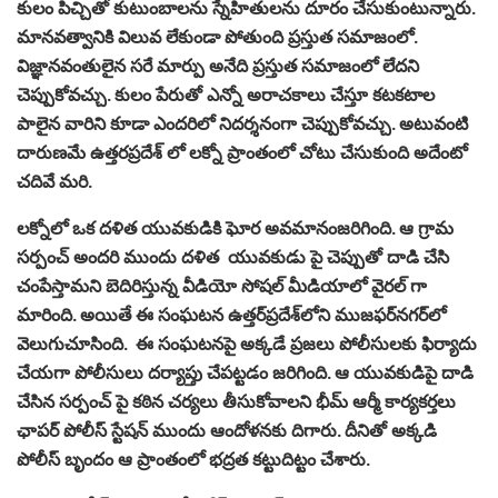
ఛాపర్‌ పోలీస్‌ స్టేషన్‌ ముందు ఆందోళనకు దిగారు. దీనితో అక్కడి
పోలీస్ బృందం ఆ ప్రాంతంలో భద్రత కట్టుదిట్టం చేశారు.
అక్కడి పోలీస్ దర్యాప్తులో దినేష్ కుమార్ (దళిత యువకుడు)
పై..తాజ్‌పుర్‌ గ్రామ సర్పంచ్‌ శక్తి మోహన్‌ గుర్జార్‌ మరియు రేటా నగ్లా
గ్రామ మాజీ సర్పంచ్‌ గాజే సింగ్‌లు ఆ యువకుడు పై దాడి చేశారు.
చెప్పుతో కొడుతూ చంపేస్తామని దినేష్ కుమార్ బెదిరించడమే కాకుండా
ఆ యువకుడిని కొడుతున్న వీడియోలు తీసి ఎస్సీ వర్గానికి చెందిన
ప్రజలను భయపెట్టే ప్రయత్నం చేశారు. వీరిపై అక్కడి దళిత ప్రజలు
భారతీయ శిక్షా స్మృతి, ఎస్సీ, ఎస్టీ అట్రాసిటీ నిరోధక చట్టం కింద కేసులు
నమోదు చేసినట్లు నగర ఎస్పీ అర్పిత్‌ విజయ్‌వర్గియా తెలియపరచడం
జరిగింది. కొట్టిన వారిలో ఒకరిని పట్టుకున్నామని మరొక వ్యక్తి పరారీలో
ఉన్నారని ఎస్పీ తెలియజేశారు.
Uttar Pradesh: 2 Booked for Beating Dalit
Youth with Shoes in Muzaffarnagar, One
Arrested After Video Went Viral
#UttarPradesh
#UP
#Dalit