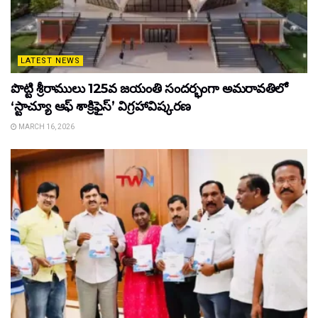
LATEST NEWS
పొట్టి శ్రీరాములు 125వ జయంతి సందర్భంగా అమరావతిలో
‘స్టాచ్యూ ఆఫ్ శాక్రిఫైస్’ విగ్రహావిష్కరణ
MARCH 16, 2026