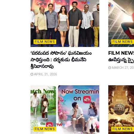
FILM NEWS
FILM NEWS
‘పరమపద సోపానం’ ఘనవిజయం
FILM NEWS :
సాధిస్తుంది : దర్శకుడు భీమనేని
ఊపేస్తున్న స్ప
శ్రీనివాసరావు
MARCH 27, 20
APRIL 21, 2026
FILM NEWS
FILM NEWS