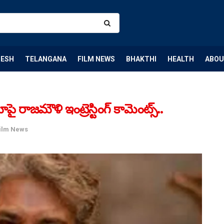
DESH
TELANGANA
FILM NEWS
BHAKTHI
HEALTH
ABOU
జమౌళి ఇంట్రెస్టింగ్​ కామెంట్స్​..
ilm News