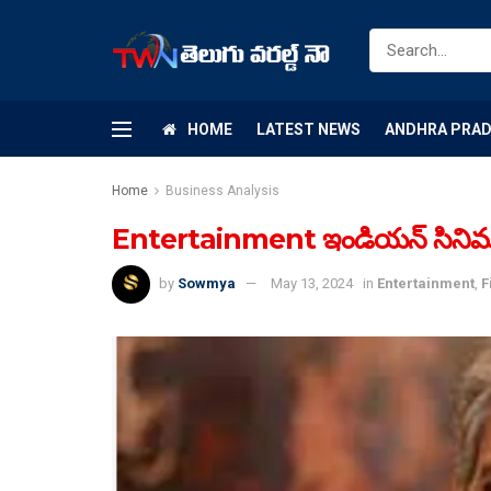
HOME
LATEST NEWS
ANDHRA PRA
Home
Business Analysis
Entertainment ఇండియన్ సినిమాపై రా
by
Sowmya
May 13, 2024
in
Entertainment
,
F