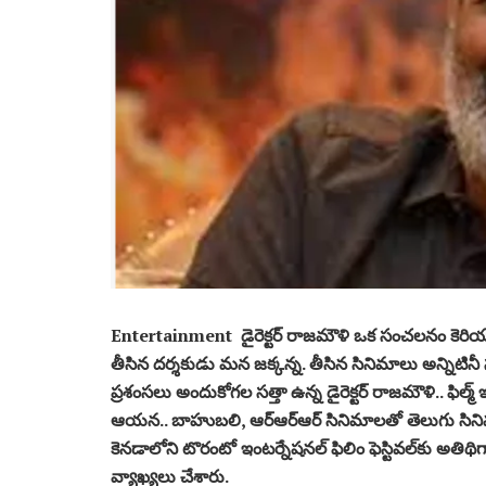
Entertainment డైరెక్టర్ రాజమౌళి ఒక సంచలనం కెరియర్ లో ఇ
తీసిన దర్శకుడు మన జక్కన్న. తీసిన సినిమాలు అన్నిటి
ప్రశంసలు అందుకోగల సత్తా ఉన్న డైరెక్టర్ రాజమౌళి.. ఫిల్మ
ఆయన.. బాహుబలి, ఆర్‌ఆర్‌ఆర్‌ సినిమాలతో తెలుగు సినిమ
కెనడాలోని టొరంటో ఇంటర్నేషనల్‌ ఫిలిం ఫెస్టివల్‌కు అతిథి
వ్యాఖ్యలు చేశారు.