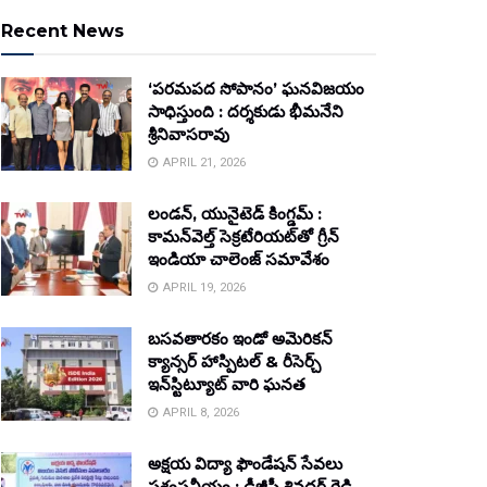
Recent News
‘పరమపద సోపానం’ ఘనవిజయం
సాధిస్తుంది : దర్శకుడు భీమనేని
శ్రీనివాసరావు
APRIL 21, 2026
లండన్, యునైటెడ్ కింగ్డమ్ :
కామన్‌వెల్త్ సెక్రటేరియట్‌తో గ్రీన్
ఇండియా చాలెంజ్ సమావేశం
APRIL 19, 2026
బసవతారకం ఇండో అమెరికన్
క్యాన్సర్ హాస్పిటల్ & రీసెర్చ్
ఇన్‌స్టిట్యూట్ వారి ఘనత
APRIL 8, 2026
అక్షయ విద్యా ఫౌండేషన్ సేవలు
ప్రశంసనీయం : డీజీపీ శివధర్ రెడ్డి