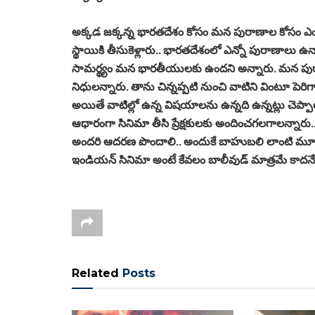
అక్కడ జక్కన్న భారతదేశం కోసం మన పురాణాల కోసం ఎంతో 
స్థాయికి తీసుకెళ్లారు.. భారతదేశంలో ఎన్నో పురాణాలు
సామర్థ్యం మన భారతీయులకు ఉందని అన్నారు. మన పు
నిధులన్నారు. తాను చిన్నప్పటి నుంచి వాటిని వింటూ పెర
అయితే వాటిల్లో ఉన్న విషయాలను ఉన్నది ఉన్నట్లు చెప్పాల
ఆధారంగా సినిమా తీసి ప్రేక్షకులకు అందించగలగాలన్నారు.
అందరి ఆదరణ పొందాలి.. అందుకే బాహుబలి లాంటి మూవీ
ఇండియన్‌ సినిమా అంటే కేవలం బాలీవుడ్‌ మాత్రమే కాదన
Related
Posts