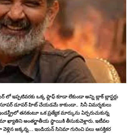
ప్పటివరకు ఒక్క ఫ్లాఫ్ కూడా లేకుండా అన్ని బ్లాక్ బ్లాస్టర్లు
నీ సూపర్ డూపర్ హిట్ చేయడమే కాకుండా.. సినీ విమర్శకులు
్ ఇండస్ట్రీలో తనకంటూ ఒక ప్రత్యేక మార్కును ఏర్పరుచుకున్న
ా ఖ్యాతిని అంతర్జాతీయ స్థాయికి తీసుకువెళ్లారు. ఇటీవల
గా వెళ్లిన జక్కన్న… ఇండియన్‌ సినిమా గురించి పలు ఆసక్తికర