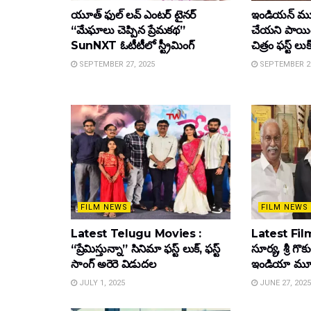
యూత్ ఫుల్ లవ్ ఎంటర్ టైనర్
ఇండియన్ మూ
“మేఘాలు చెప్పిన ప్రేమకథ”
చేయని పాయింట
SunNXT ఓటీటీలో స్ట్రీమింగ్
చిత్రం ఫస్ట్ లుక
SEPTEMBER 27, 2025
SEPTEMBER 26
FILM NEWS
FILM NEWS
Latest Telugu Movies :
Latest Film
“ప్రేమిస్తున్నా” సినిమా ఫస్ట్ లుక్, ఫస్ట్
సూర్య, శ్రీ గొ
సాంగ్ అరెరె విడుదల
ఇండియా మూవీ ట
JULY 1, 2025
JUNE 27, 2025