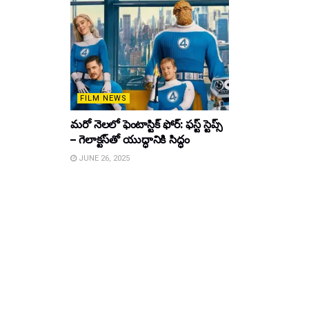
FILM NEWS
మరో నెలలో ఫెంటాస్టిక్ ఫోర్: ఫస్ట్ స్టెప్స్
– గెలాక్టస్‌తో యుద్ధానికి సిద్ధం
JUNE 26, 2025