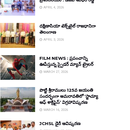
APRIL 4, 2026
దక్షిణాసియా టెక్స్‌టైల్ రాజధానిగా
తెలంగాణ
APRIL 3, 2026
FILM NEWS : ప్రపంచాన్ని
ఊపేస్తున్న స్పైడర్ మ్యాన్ ట్రైలర్
MARCH 27, 2026
పొట్టి శ్రీరాములు 125వ జయంతి
సందర్భంగా అమరావతిలో ‘స్టాచ్యూ
ఆఫ్ శాక్రిఫైస్’ విగ్రహావిష్కరణ
MARCH 16, 2026
JCHSL డైరీ ఆవిష్కరణ