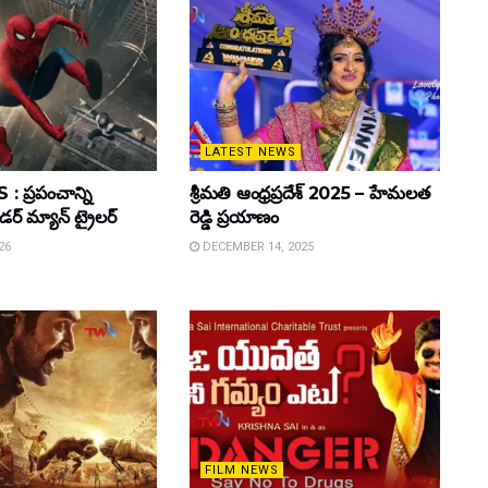
LATEST NEWS
 ప్రపంచాన్ని
శ్రీమతి ఆంధ్రప్రదేశ్ 2025 – హేమలత
ైడర్ మ్యాన్ ట్రైలర్
రెడ్డి ప్రయాణం
26
DECEMBER 14, 2025
FILM NEWS