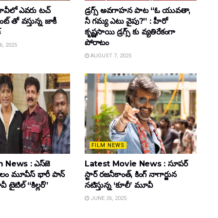
వీలో ఎవరు టచ్
డ్రగ్స్ అవగాహన పాట “ఓ యువతా,
్ తో వస్తున్న జాకీ
నీ గమ్య ఎటు వైపు?” : హీరో
్
కృష్ణసాయి డ్రగ్స్ కు వ్యతిరేకంగా
పోరాటం
, 2025
AUGUST 7, 2025
FILM NEWS
 News : ఎస్‌జె
Latest Movie News : సూపర్
కులం మూవీస్‌ భారీ పాన్‌
స్టార్ రజనీకాంత్, కింగ్ నాగార్జున
ైటిల్ “కిల్లర్”
నటిస్తున్న ‘కూలీ’ మూవీ
JUNE 26, 2025