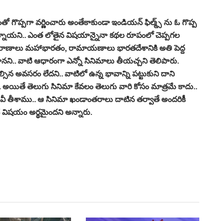
గొప్పగా వర్ణించారు అంతేకాకుండా ఇండియన్ ఫిల్మ్స్ ను ఓ గొప్ప
 ఉన్నాయని.. ఎంత లోతైన విషయాన్నైనా కథల రూపంలో చెప్పగల
రాణాలు మహాభారతం, రామాయణాలు భారతదేశానికి అతి పెద్ద
ిగానని.. వాటి ఆధారంగా ఎన్నో సినిమాలు తీయచ్చని తెలిపారు.
్సిన అవసరం లేదని.. వాటిలో ఉన్న భావాన్ని పట్టుకుని దాని
. అయితే తెలుగు సినిమా కేవలం తెలుగు వారి కోసం మాత్రమే కాదు..
 తీశాము.. ఆ సినిమా ఖండాంతరాలు దాటిన తర్వాతే అందరికీ
ే విషయం అర్థమైందని అన్నారు.