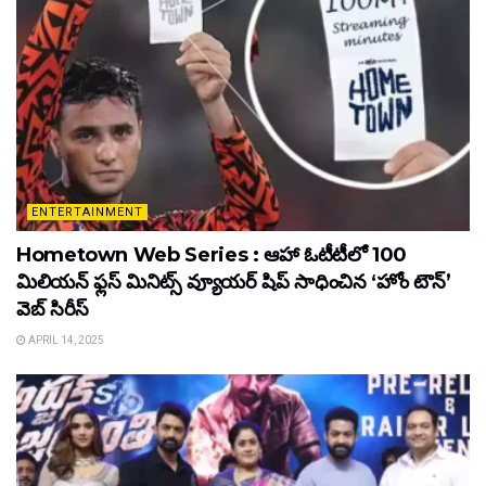
ENTERTAINMENT
Hometown Web Series : ఆహా ఓటీటీలో 100
మిలియన్ ఫ్లస్ మినిట్స్ వ్యూయర్ షిప్ సాధించిన ‘హోం టౌన్’
వెబ్ సిరీస్
APRIL 14, 2025