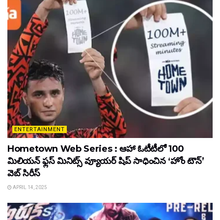
ENTERTAINMENT
Hometown Web Series : ఆహా ఓటీటీలో 100
మిలియన్ ఫ్లస్ మినిట్స్ వ్యూయర్ షిప్ సాధించిన ‘హోం టౌన్’
వెబ్ సిరీస్
APRIL 14, 2025