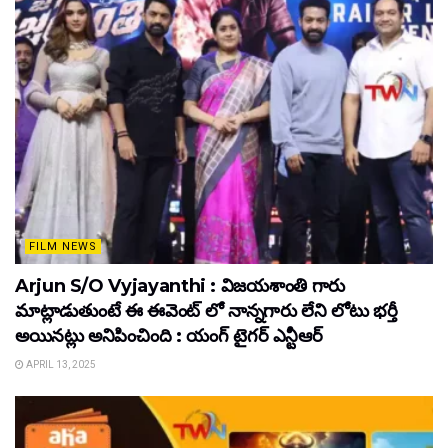
FILM NEWS
Arjun S/O Vyjayanthi : విజయశాంతి గారు
మాట్లాడుతుంటే ఈ ఈవెంట్ లో నాన్నగారు లేని లోటు భర్తీ
అయినట్లు అనిపించింది : యంగ్ టైగర్ ఎన్టీఆర్
APRIL 13, 2025