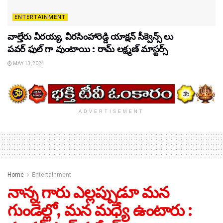
ENTERTAINMENT
వాల్తేరు వీరయ్య, వీరసింహారెడ్డి యాక్షన్ సీక్వెన్స్ లు
పవర్ ఫుల్ గా వుంటాయి : రామ్ లక్ష్మణ్ మాస్టర్స్
MAY 13, 2024
ADVERTISEMENT
Home
Entertainment
నాన్న గారు ఎల్లప్పుడూ మన
గుండెల్లో, మన మధ్యే ఉంటారు :