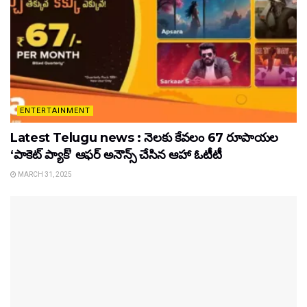
ENTERTAINMENT
Latest Telugu news : నెలకు కేవలం 67 రూపాయల
‘పాకెట్ ప్యాక్’ ఆఫర్ అనౌన్స్ చేసిన ఆహా ఓటీటీ
MARCH 31, 2025