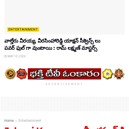
ENTERTAINMENT
వాల్తేరు వీరయ్య, వీరసింహారెడ్డి యాక్షన్ సీక్వెన్స్ లు
పవర్ ఫుల్ గా వుంటాయి : రామ్ లక్ష్మణ్ మాస్టర్స్
MAY 13, 2024
ADVERTISEMENT
Home
Entertainment