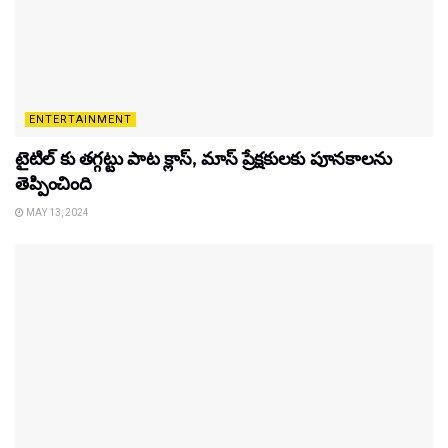
ENTERTAINMENT
టైటిల్‌ కు తగ్గట్టు పాట క్లాస్, మాస్ ప్రేక్షకులకు పూనకాలను
తెప్పించింది
MAY 13, 2024