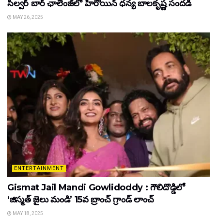
సిల్వర్ బార్ ఛాలెంజ్‌లో హీరోయిన్ ధ‌న్య బాల‌కృష్ణ‌ సందడి
MAY 26, 2025
ENTERTAINMENT
Gismat Jail Mandi Gowlidoddy : గౌలిదొడ్డిలో
‘జిస్మత్ జైలు మండి’ 15వ బ్రాంచ్ గ్రాండ్ లాంచ్
MAY 18, 2025