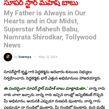
సూపర్ స్టార్ మహేష్ బాబు
My Father is Always in Our
Hearts and in Our Midst,
Superstar Mahesh Babu,
Namrata Shirodkar, Tollywood
News
by
Sowmya
May 13, 2024
సూపర్‌స్టార్‌ కృష్ణ గారి పెద్దకర్మను ఆదివారం కుటుంబ సభ్యులు
నిర్వహించారు. పెద్దకర్మకు భారీ ఎత్తున అభిమానులు హాజరయ్యారు.
ఈ సందర్భంగా సూపర్ స్టార్ మహేశ్‌ బాబు మాట్లాడుతూ..
‘ నాన్న గారు
నాకు చాలా ఇచ్చారు. నాన్న గారు ఇచ్చిన దాంట్లో అన్నిటికంటే గొప్పది
మీ అభిమానం. ఆయనకి ఎప్పుడూ రుణపడి వుంటాను. నాన్న గారు
ఎల్లప్పుడూ నా గుండెల్లో వుంటారు. మీ గుండెల్లో వుంటారు. మన మధ్యే