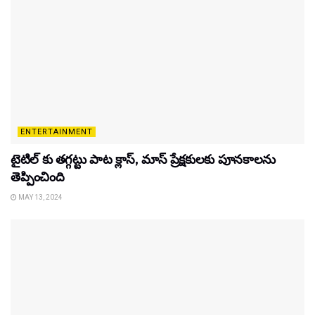
ENTERTAINMENT
టైటిల్‌ కు తగ్గట్టు పాట క్లాస్, మాస్ ప్రేక్షకులకు పూనకాలను
తెప్పించింది
MAY 13, 2024