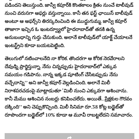
పడిందని తెలుస్తుంది. జాన్వీ కపూర్‌కి కొంతకాలం క్రితం నుంచే టాలీవుడ్
నుంచి వరుసగా ఆఫర్లు వస్తున్నాయి. కానీ తన ఫస్ట్ ఛాయిస్ బాలీవుడ్
అంటూ ఆ ఆఫర్స్‌ని తిరస్కరించింది ఈ ముద్దుగుమ్మ. జాన్వీ కపూర్
తాజాగా ఇచ్చిన ఓ ఇంటర్వ్యూలో హైదరాబాద్‌తో తనకి ఉన్న
అనుబంధాన్ని గుర్తు చేసుకుంది. అలానే టాలీవుడ్‌లో యాక్ట్ చేయాలనే
ఇంటస్ట్ర్‌ని కూడా బయటపెట్టింది.
తెలుగులో నటించాలనేది నా కోరిక. తొందరగా ఆ కోరిక నెరవేరాలని
దేవుడ్ని ప్రార్థిస్తున్నా. నేను చిన్నప్పుడు హైదరాబాద్‌లో ఎక్కువ
సమయం గడిపాను. నాన్న ఇక్కడ షూటింగ్ చేసేటప్పుడు నేను
వచ్చేదాన్ని’’ అని జాన్వీ కపూర్ వెల్లడించింది. అలానే మిలీ
నిరాశపరచడంపై మాట్లాడుతూ ‘మిలీ నుంచి ఎక్కువగా ఆశించాను.
కానీ మేము ఆశించిన నంబర్లు కనిపించలేదు. అయితే.. ప్రేక్షకుల గౌరవం
దక్కింది’’ అని చెప్పుకొచ్చింది. మిలీ సినిమా రూ.38 కోట్ల బడ్జెట్‌తో
రూపొందగా బడ్జెట్‌లో 10% కూడా ఆ మూవీ రాబట్టలేదని సమాచారం.