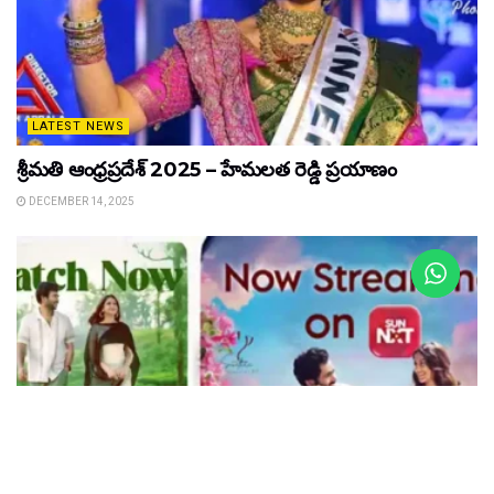
LATEST NEWS
శ్రీమతి ఆంధ్రప్రదేశ్ 2025 – హేమలత రెడ్డి ప్రయాణం
DECEMBER 14, 2025