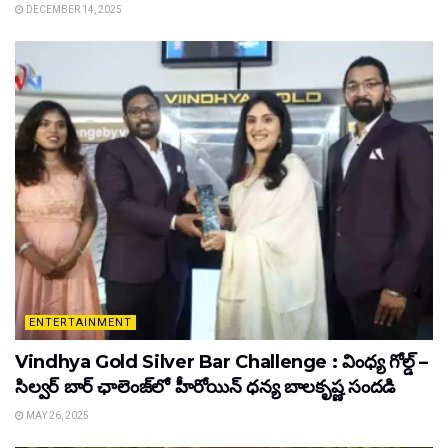
DECEMBER 14, 2025
ENTERTAINMENT
Vindhya Gold Silver Bar Challenge : వింధ్య గోల్డ్ –
సిల్వర్ బార్ ఛాలెంజ్‌లో హీరోయిన్ ధ‌న్య బాల‌కృష్ణ‌ సందడి
MAY 26, 2025