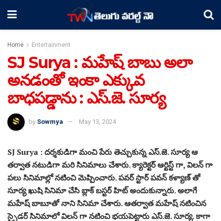
Home
Entertainment
SJ Surya : మహేష్ బాబు అలా
అనడంతో ఇంకా ఎక్కువ
బాధపడ్డాను : ఎస్.జె. సూర్య
by
Sowmya
May 13, 2024
SJ Surya : దర్శకుడిగా మంచి పేరు తెచ్చుకున్న ఎస్.జె. సూర్య ఆ
తర్వాత నటుడిగా మరి సినిమాలు చేశారు. క్యారెక్టర్ ఆర్టిస్ట్ గా, విలన్ గా
పలు సినిమాల్లో నటించి మెప్పించారు. పవర్ స్టార్ పవన్ కళ్యాణ్ తో
సూర్య ఖుషి సినిమా చేసి బ్లాక్ బస్టర్ హిట్ అందుకున్నారు. అలాగే
మహేష్ బాబూతో నాని సినిమా చేశారు. ఆతర్వాత మహేష్ నటించిన
స్పైడర్ సినిమాలో విలన్ గా నటించి భయపెట్టారు ఎస్.జె. సూర్య. కాగా