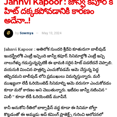
Jahnvi Kapoor : జాన్వీ కపూర్ కి
హిట్ దక్కకపోవడానికి కారణం
అదేనా..!
by
Sowmya
May 13, 2024
Jahnvi Kapoor : అతిలోక సుందరి శ్రీదేవి కూతురుగా బాలీవుడ్
ఇండస్ట్రీలోకి ఎంట్రీ ఇచ్చింది జాన్వీ కపూర్‌. సినిమాల్లోకి ఎంట్రీ ఇచ్చి
నాలుగేళ్ళు గడుస్తున్నప్పటికీ ఈ భామకి సరైన హిట్ పడలేదనే చెప్పాలి.
వయసుకి మించిన పాత్రల్ని ఎంచుకోవడమే ఆమె చేస్తున్న పెద్ద
తప్పిదమని బాలీవుడ్‌ లోని ప్రముఖులు విమర్శిస్తున్నారు. మరీ
ముఖ్యంగా లేడీ ఓరియెంటెడ్ సినిమాల్ని ఆమె వరుసగా ఎంచుకోవడం
కూడా మరో కారణం అని చెబుతున్నారు. ఇటీవల జాన్వీ నటించిన ”
మిలీ ” కూడా లేడీ ఓరియెంటెడ్ మూవీనే.
కానీ అనుకోని రీతిలో బాక్సాఫీస్ వద్ద కూడా ఈ సినిమా బోల్తా
కొట్టడంతో ఈ అమ్మడు అప్ కమింగ్ ప్రాజెక్ట్స్ గురించి ఆలోచనలో