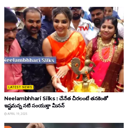
LATEST NEWS
Neelambhhari Silks : చేనేత చీరలంటే తనకెంతో
ఇష్టమన్న నటి సంయుక్తా మీనన్‌
APRIL 19, 2025