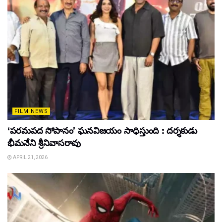
FILM NEWS
‘పరమపద సోపానం’ ఘనవిజయం సాధిస్తుంది : దర్శకుడు
భీమనేని శ్రీనివాసరావు
APRIL 21, 2026