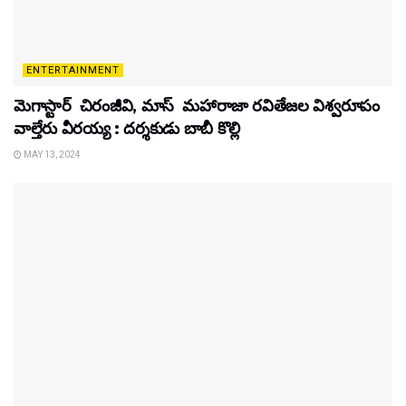
ENTERTAINMENT
మెగాస్టార్ చిరంజీవి, మాస్ మహారాజా రవితేజల విశ్వరూపం
వాల్తేరు వీరయ్య : దర్శకుడు బాబీ కొల్లి
MAY 13, 2024