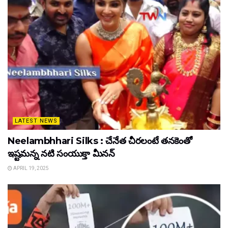
LATEST NEWS
Neelambhhari Silks : చేనేత చీరలంటే తనకెంతో
ఇష్టమన్న నటి సంయుక్తా మీనన్‌
APRIL 19, 2025