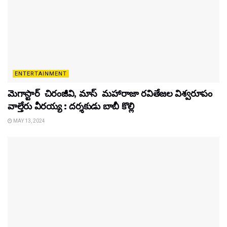
ENTERTAINMENT
మెగాస్టార్ చిరంజీవి, మాస్ మహారాజా రవితేజల విశ్వరూపం
వాల్తేరు వీరయ్య : దర్శకుడు బాబీ కొల్లి
MAY 13, 2024