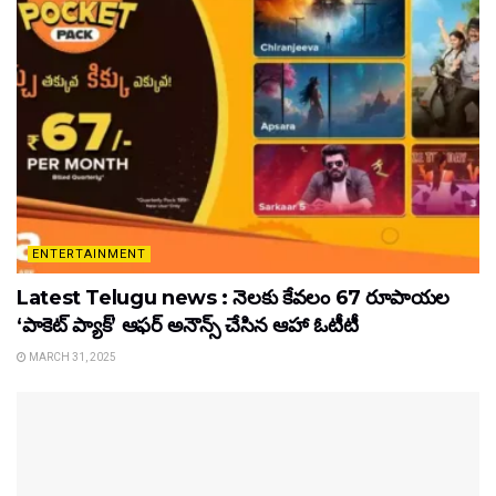
ENTERTAINMENT
Latest Telugu news : నెలకు కేవలం 67 రూపాయల
‘పాకెట్ ప్యాక్’ ఆఫర్ అనౌన్స్ చేసిన ఆహా ఓటీటీ
MARCH 31, 2025