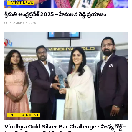
LATEST NEWS
శ్రీమతి ఆంధ్రప్రదేశ్ 2025 – హేమలత రెడ్డి ప్రయాణం
DECEMBER 14, 2025
ENTERTAINMENT
Vindhya Gold Silver Bar Challenge : వింధ్య గోల్డ్ –