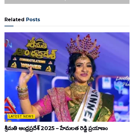
Related
Posts
LATEST NEWS
శ్రీమతి ఆంధ్రప్రదేశ్ 2025 – హేమలత రెడ్డి ప్రయాణం