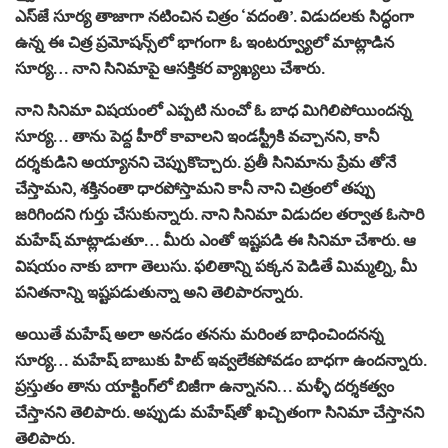
ఎస్‌జే సూర్య తాజాగా నటించిన చిత్రం ‘వదంతి’. విడుదలకు సిద్ధంగా
ఉన్న ఈ చిత్ర ప్రమోషన్స్‌లో భాగంగా ఓ ఇంటర్వ్యూలో మాట్లాడిన
సూర్య… నాని సినిమాపై ఆసక్తికర వ్యాఖ్యలు చేశారు.
నాని సినిమా విషయంలో ఎప్పటి నుంచో ఓ బాధ మిగిలిపోయిందన్న
సూర్య… తాను పెద్ద హీరో కావాలని ఇండస్ట్రీకి వచ్చానని, కానీ
దర్శకుడిని అయ్యానని చెప్పుకొచ్చారు. ప్రతీ సినిమాను ప్రేమ తోనే
చేస్తామని, శక్తినంతా ధారపోస్తామని కానీ నాని చిత్రంలో తప్పు
జరిగిందని గుర్తు చేసుకున్నారు. నాని సినిమా విడుదల తర్వాత ఓసారి
మహేష్‌ మాట్లాడుతూ… మీరు ఎంతో ఇష్టపడి ఈ సినిమా చేశారు. ఆ
విషయం నాకు బాగా తెలుసు. ఫలితాన్ని పక్కన పెడితే మిమ్మల్ని, మీ
పనితనాన్ని ఇష్టపడుతున్నా అని తెలిపారన్నారు.
అయితే మహేష్‌ అలా అనడం తనను మరింత బాధించిందనన్న
సూర్య… మహేష్‌ బాబుకు హిట్ ఇవ్వలేకపోవడం బాధగా ఉందన్నారు.
ప్రస్తుతం తాను యాక్టింగ్‌లో బిజీగా ఉన్నానని… మళ్ళీ దర్శకత్వం
చేస్తానని తెలిపారు. అప్పుడు మహేష్‌తో ఖచ్చితంగా సినిమా చేస్తానని
తెలిపారు.