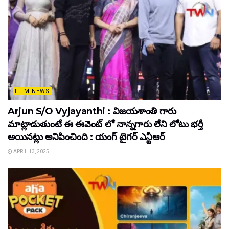
FILM NEWS
Arjun S/O Vyjayanthi : విజయశాంతి గారు
మాట్లాడుతుంటే ఈ ఈవెంట్ లో నాన్నగారు లేని లోటు భర్తీ
అయినట్లు అనిపించింది : యంగ్ టైగర్ ఎన్టీఆర్
APRIL 13, 2025