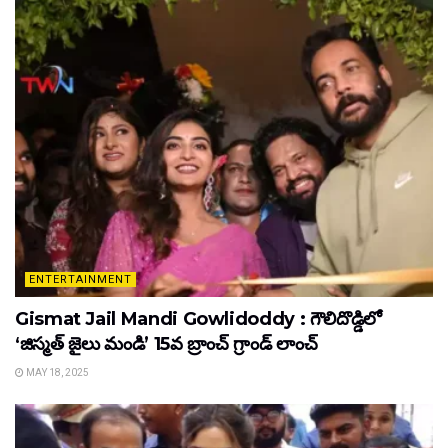
ENTERTAINMENT
Gismat Jail Mandi Gowlidoddy : గౌలిదొడ్డిలో
‘జిస్మత్ జైలు మండి’ 15వ బ్రాంచ్ గ్రాండ్ లాంచ్
MAY 18, 2025