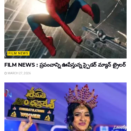
FILM NEWS
FILM NEWS : ప్రపంచాన్ని ఊపేస్తున్న స్పైడర్ మ్యాన్ ట్రైలర్
MARCH 27, 2026